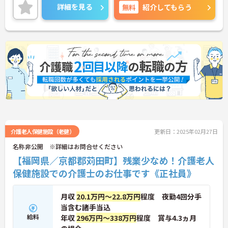
お話しいたしますのでお気軽にご相談ください。
詳細を見る
無料
紹介してもらう
介護老人保健施設（老健）
更新日：2025年02月27日
名称非公開 ※詳細はお問合せください
【福岡県／京都郡苅田町】残業少なめ！介護老人
保健施設での介護士のお仕事です《正社員》
月収
20.1万円～22.8万円
程度 夜勤4回分手
当含む諸手当込
給料
年収
296万円～338万円
程度 賞与4.3ヵ月