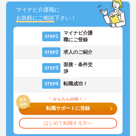
マイナビ介護職に
お気軽にご相談
下さい！
マイナビ介護
1
STEP
職にご登録
2
求人のご紹介
STEP
面接・条件交
3
STEP
渉
4
転職成功！
STEP
転職サポートに登録
はじめて転職する方へ