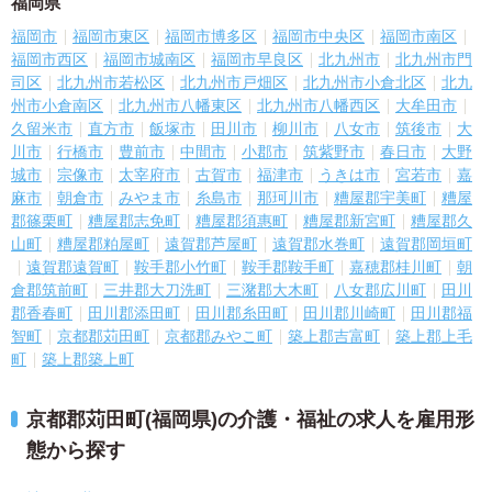
福岡県
福岡市
福岡市東区
福岡市博多区
福岡市中央区
福岡市南区
福岡市西区
福岡市城南区
福岡市早良区
北九州市
北九州市門
司区
北九州市若松区
北九州市戸畑区
北九州市小倉北区
北九
州市小倉南区
北九州市八幡東区
北九州市八幡西区
大牟田市
久留米市
直方市
飯塚市
田川市
柳川市
八女市
筑後市
大
川市
行橋市
豊前市
中間市
小郡市
筑紫野市
春日市
大野
城市
宗像市
太宰府市
古賀市
福津市
うきは市
宮若市
嘉
麻市
朝倉市
みやま市
糸島市
那珂川市
糟屋郡宇美町
糟屋
郡篠栗町
糟屋郡志免町
糟屋郡須惠町
糟屋郡新宮町
糟屋郡久
山町
糟屋郡粕屋町
遠賀郡芦屋町
遠賀郡水巻町
遠賀郡岡垣町
遠賀郡遠賀町
鞍手郡小竹町
鞍手郡鞍手町
嘉穂郡桂川町
朝
倉郡筑前町
三井郡大刀洗町
三潴郡大木町
八女郡広川町
田川
郡香春町
田川郡添田町
田川郡糸田町
田川郡川崎町
田川郡福
智町
京都郡苅田町
京都郡みやこ町
築上郡吉富町
築上郡上毛
町
築上郡築上町
京都郡苅田町(福岡県)の介護・福祉の求人を雇用形
態から探す