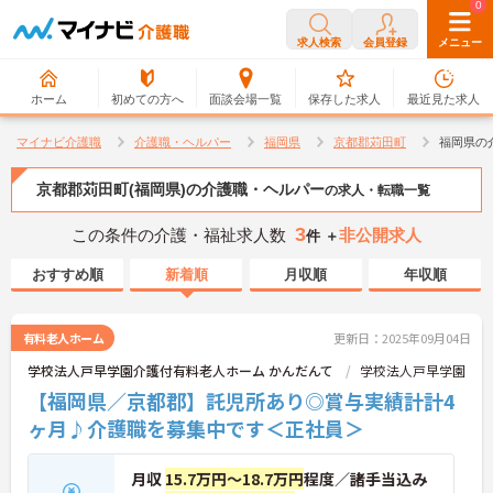
0
0
求人検索
会員登録
メニュー
ホーム
初めての方へ
面談会場一覧
保存した求人
最近見た求人
マイナビ介護職
介護職・ヘルパー
福岡県
京都郡苅田町
福岡県の
京都郡苅田町(福岡県)の介護職・ヘルパー
の求人・転職一覧
3
この条件の介護・福祉求人数
非公開求人
件 ＋
おすすめ順
新着順
月収順
年収順
有料老人ホーム
更新日：2025年09月04日
学校法人戸早学園介護付有料老人ホーム かんだんて
学校法人戸早学園
【福岡県／京都郡】託児所あり◎賞与実績計計4
ヶ月♪介護職を募集中です＜正社員＞
月収
15.7万円～18.7万円
程度／諸手当込み