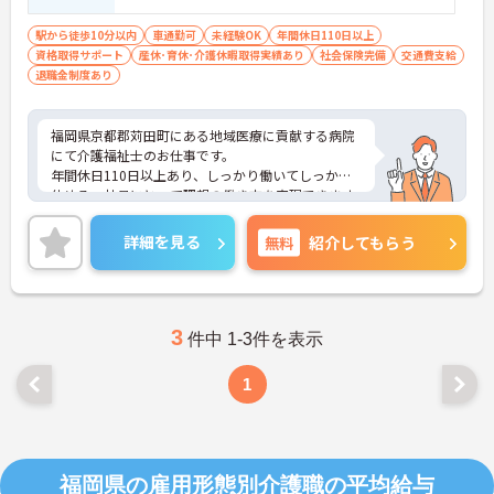
駅から徒歩10分以内
車通勤可
未経験OK
年間休日110日以上
資格取得サポート
産休･育休･介護休暇取得実績あり
社会保険完備
交通費支給
退職金制度あり
福岡県京都郡苅田町にある地域医療に貢献する病院
にて介護福祉士のお仕事です。
年間休日110日以上あり、しっかり働いてしっかり
休める、社員にとって理想の働き方を実現できます
♪
ご興味ある方には、面接対策ポイントなど、さらに
詳細を見る
無料
紹介してもらう
詳細をお話しいたしますのでお気軽にご相談くださ
い。
3
件中 1-3件を表示
1
福岡県の雇用形態別介護職の平均給与