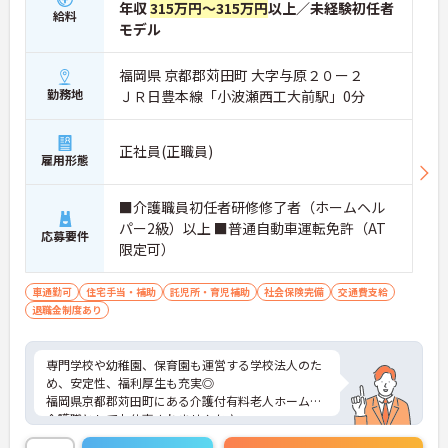
年収
315万円～315万円
以上／未経験初任者
給料
モデル
福岡県 京都郡苅田町 大字与原２０ー２
勤務地
ＪＲ日豊本線「小波瀬西工大前駅」0分
正社員(正職員)
雇用形態
■介護職員初任者研修修了者（ホームヘル
パー2級）以上 ■普通自動車運転免許（AT
応募要件
限定可）
車通勤可
住宅手当・補助
託児所・育児補助
社会保険完備
交通費支給
退職金制度あり
専門学校や幼稚園、保育園も運営する学校法人のた
め、安定性、福利厚生も充実◎
福岡県京都郡苅田町にある介護付有料老人ホームで
介護職としてお仕事されませんか♪
ご興味ある方には、面接対策ポイントなど、詳細を