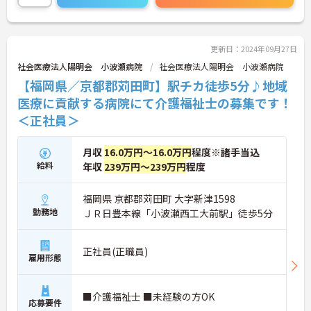
更新日：2024年09月27日
社会医療法人陽明会 小波瀬病院
社会医療法人陽明会 小波瀬病院
【福岡県／京都郡苅田町】駅チカ徒歩5分♪地域
医療に貢献する病院にて介護福祉士の募集です！
＜正社員＞
月収
16.0万円～16.0万円
程度※諸手当込
給料
年収
239万円～239万円
程度
福岡県 京都郡苅田町 大字新津1598
勤務地
ＪＲ日豊本線「小波瀬西工大前駅」徒歩5分
正社員(正職員)
雇用形態
■介護福祉士 ■未経験の方OK
応募要件