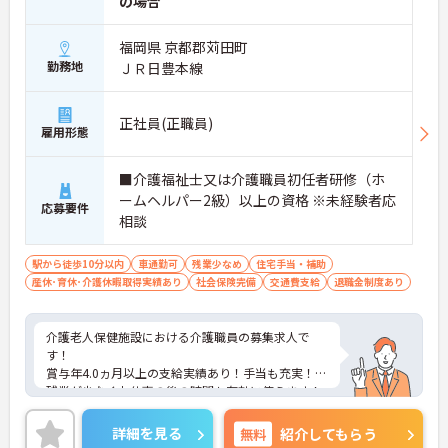
の場合
福岡県 京都郡苅田町
勤務地
ＪＲ日豊本線
正社員(正職員)
雇用形態
■介護福祉士又は介護職員初任者研修（ホ
ームヘルパー2級）以上の資格 ※未経験者応
応募要件
相談
駅から徒歩10分以内
車通勤可
残業少なめ
住宅手当・補助
産休･育休･介護休暇取得実績あり
社会保険完備
交通費支給
退職金制度あり
介護老人保健施設における介護職員の募集求人で
す！
賞与年4.0ヵ月以上の支給実績あり！手当も充実！
残業が少なくお仕事の後の時間も有効に使えます！
ご興味ある方には、面接のポイントなど、さらに詳
細をお話致しますのでお気軽にご相談ください。
詳細を見る
無料
紹介してもらう