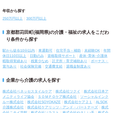
年収から探す
250万円以上
300万円以上
京都郡苅田町(福岡県)の介護・福祉の求人をこだわ
り条件から探す
駅から徒歩10分以内
車通勤可
住宅手当・補助
未経験OK
年間
休日110日以上
日勤のみ
資格取得サポート
産休･育休･介護休
暇取得実績あり
残業少なめ
託児所・育児補助あり
ボーナス・
賞与あり
社会保険完備
交通費支給
退職金制度あり
企業から介護の求人を探す
株式会社ベネッセスタイルケア
株式会社ツクイ
株式会社日本ア
メニティライフ協会
ＳＯＭＰＯケア株式会社
ソーシャルインク
ルー株式会社
株式会社SOYOKAZE
株式会社ケア２１
ALSOK
介護株式会社
株式会社ケアリッツ・アンド・パートナーズ
株式
会社ニチイ学館
株式会社ソラスト
株式会社やさしい手
株式会