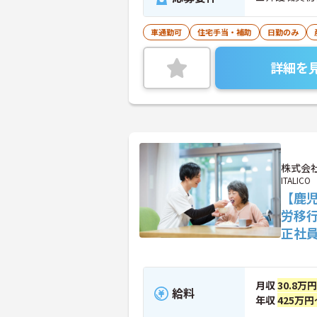
車通勤可
住宅手当・補助
日勤のみ
詳細を
株式会社
ITALICO
【鹿児
労移
正社
月収
30.8万
給料
年収
425万円