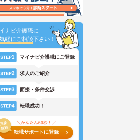
イナビ介護職に
気軽にご相談
下さい！
1
マイナビ介護職にご登録
STEP
2
求人のご紹介
STEP
3
面接・条件交渉
STEP
4
転職成功！
STEP
転職サポートに登録