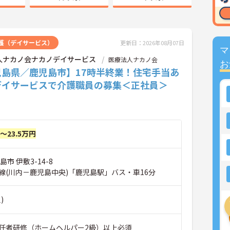
護（デイサービス）
更新日：2026年08月07日
マ
人ナカノ会ナカノデイサービス
医療法人ナカノ会
お
児島県／鹿児島市】17時半終業！住宅手当あ
デイサービスで介護職員の募集＜正社員＞
円～23.5万円
市 伊敷3-14-8
線(川内－鹿児島中央)「鹿児島駅」バス・車16分
)
任者研修（ホームヘルパー2級）以上必須