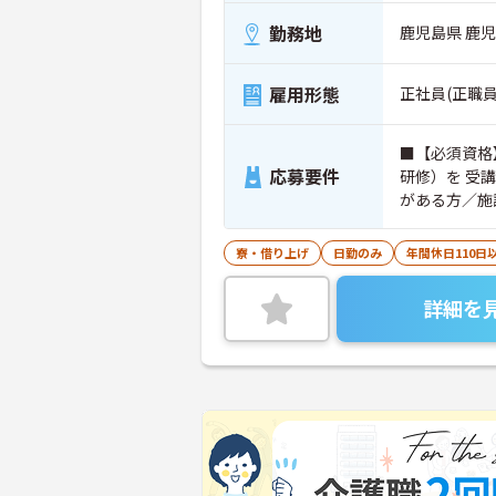
勤務地
鹿児島県 鹿
雇用形態
正社員(正職員
■【必須資格
応募要件
研修）を 受
がある方／施
ト）
寮・借り上げ
日勤のみ
年間休日110日
詳細を