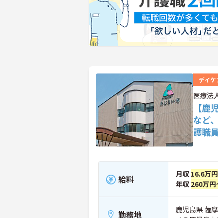
デイケ
医療法
【鹿
など
護職
月収
16.6万
給料
年収
260万円
鹿児島県 薩摩
勤務地