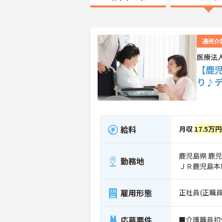
通所介
医療法
【鹿
り♪
給料
月収
17.5万
鹿児島県 鹿児島
勤務地
ＪＲ鹿児島本
雇用形態
正社員(正職員
応募要件
■介護職員初