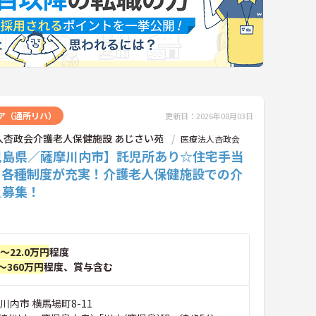
ア（通所リハ）
更新日：2026年08月03日
人杏政会介護老人保健施設 あじさい苑
医療法人杏政会
児島県／薩摩川内市】託児所あり☆住宅手当
、各種制度が充実！介護老人保健施設での介
員募集！
円～22.0万円
程度
～360万円
程度、賞与含む
川内市 横馬場町8-11