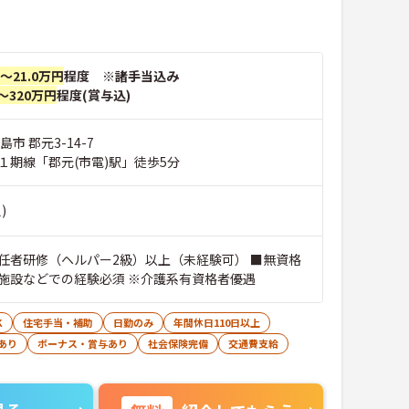
円～21.0万円
程度 ※諸手当込み
～320万円
程度(賞与込)
市 郡元3-14-7
１期線「郡元(市電)駅」徒歩5分
)
任者研修（ヘルパー2級）以上（未経験可） ■無資格
施設などでの経験必須 ※介護系有資格者優遇
K
住宅手当・補助
日勤のみ
年間休日110日以上
あり
ボーナス・賞与あり
社会保険完備
交通費支給