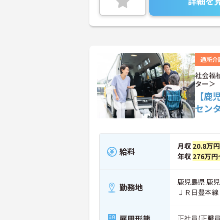
詳細を
通所介
社会福
ター＞
【鹿
セン
月収
20.8万
給料
年収
276万円
鹿児島県 鹿児島
勤務地
ＪＲ日豊本線
雇用形態
正社員(正職員