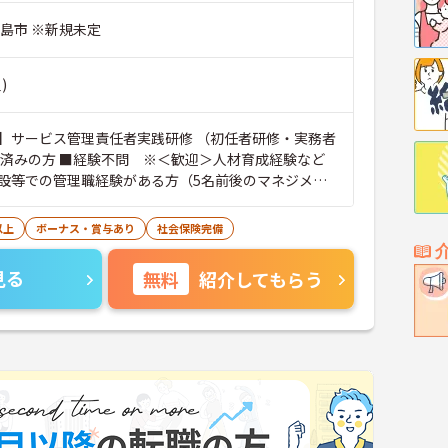
児島市 ※新規未定
)
】サービス管理責任者実践研修 （初任者研修・実務者
講済みの方 ■経験不問 ※＜歓迎＞人材育成経験など
設等での管理職経験がある方（5名前後のマネジメン
以上
ボーナス・賞与あり
社会保険完備
見る
無料
紹介してもらう