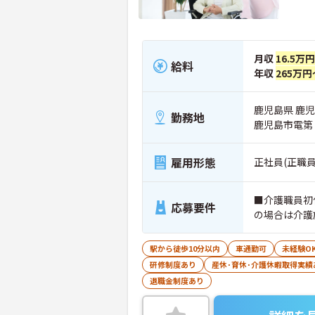
月収
16.5万
給料
年収
265万円
鹿児島県 鹿児島
勤務地
鹿児島市電第
雇用形態
正社員(正職員
■介護職員初
応募要件
の場合は介護
駅から徒歩10分以内
車通勤可
未経験O
研修制度あり
産休･育休･介護休暇取得実績
退職金制度あり