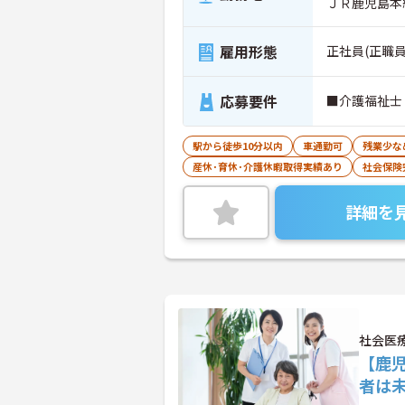
ＪＲ鹿児島本
雇用形態
正社員(正職員
応募要件
■介護福祉士
駅から徒歩10分以内
車通勤可
残業少な
産休･育休･介護休暇取得実績あり
社会保険
詳細を
社会医
【鹿
者は