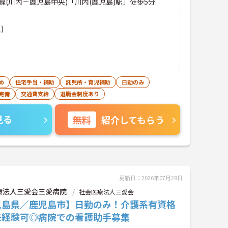
線(川内－鹿児島中央)「川内(鹿児島)駅」徒歩5分
)
め
住宅手当・補助
託児所・育児補助
日勤のみ
完備
交通費支給
退職金制度あり
見る
無料
紹介してもらう
更新日：2026年07月28日
療法人三愛会三愛病院
社会医療法人三愛会
児島県／鹿児島市】日勤のみ！介護系有資格
未経験可◎病院での看護助手募集