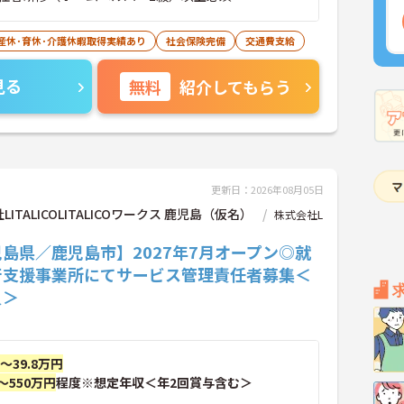
産休･育休･介護休暇取得実績あり
社会保険完備
交通費支給
見る
無料
紹介してもらう
更新日：2026年08月05日
LITALICOLITALICOワークス 鹿児島（仮名）
株式会社L
島県／鹿児島市】2027年7月オープン◎就
行支援事業所にてサービス管理責任者募集＜
員＞
円～39.8万円
～550万円
程度※想定年収＜年2回賞与含む＞