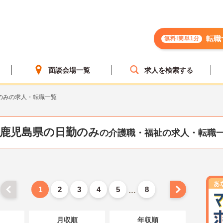
転職
無料!簡単1分
面談会場一覧
求人を検索する
のみの求人・転職一覧
鹿児島県の日勤のみ
の介護職・福祉の求人・転職
1
2
3
4
5
8
…
月収順
年収順