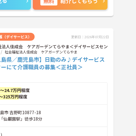
見る
無料
紹介してもらう
護（デイサービス）
更新日：2026年07月22日
祉法人佳成会 ケアガーデンてらやま＜デイサービスセン
社会福祉法人佳成会 ケアガーデンてらやま
児島県／鹿児島市】日勤のみ♪デイサービス
ターにて介護職員の募集＜正社員＞
円～24.7万円
程度
～325万円
程度
市 吉野町10877-18
「仙巌園駅」徒歩18分
)