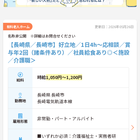
有料老人ホーム
更新日：2026年05月26日
名称非公開 ※詳細はお問合せください
【長崎県／長崎市】好立地／1日4h～応相談／賞
与年2回（諸条件あり）／社員給食あり◎＜施設
／介護職＞
時給
1,050円～1,200円
給料
長崎県 長崎市
勤務地
長崎電気軌道本線
非常勤・パート・アルバイト
雇用形態
■いずれか必須：介護福祉士・実務者研