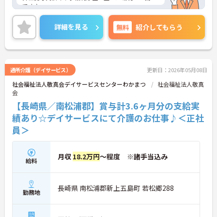
です♪
ご興味のある方には、詳しく面接ポイント等お伝え
させていただきますので、お気軽にご相談くださ
詳細を見る
無料
紹介してもらう
い。
通所介護（デイサービス）
更新日：2026年05月08日
社会福祉法人敬真会デイサービスセンターわかまつ
社会福祉法人敬真
会
【長崎県／南松浦郡】賞与計3.6ヶ月分の支給実
績あり☆デイサービスにて介護のお仕事♪＜正社
員＞
月収
18.2万円
～程度 ※諸手当込み
給料
長崎県 南松浦郡新上五島町 若松郷288
勤務地