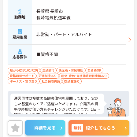
長崎県 長崎市
勤務地
長崎電気軌道本線
非常勤・パート・アルバイト
雇用形態
■資格不問
応募要件
駅から徒歩10分以内
車通勤可
託児所・育児補助
無資格OK
資格取得サポート
研修制度あり
産休･育休･介護休暇取得実績あり
ボーナス・賞与あり
社会保険完備
交通費支給
運営母体は複数の高齢者住宅を展開しており、安定
した基盤のもとでご活躍いただけます。介護系の資
格や経験が無い方もチャレンジいただけます。1日4
時間からの勤務が相談でき、ご家庭やプライベート
との両立もしやすい環境です。賞与（年2回、諸条件
あり）や昇給の実績もあり、あなたの頑張りがしっ
詳細を見る
無料
紹介してもらう
かりと評価されます。無料の社員給食（1日1食）
や、育休からの復職をサポートする育児給付金+