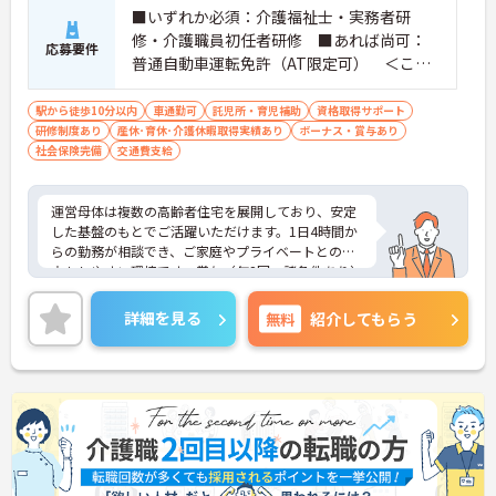
■いずれか必須：介護福祉士・実務者研
修・介護職員初任者研修 ■あれば尚可：
応募要件
普通自動車運転免許（AT限定可） ＜こん
な方におすすめ＞ワークライフバランスを
大切にしたいとお考えの方、入居者様それ
駅から徒歩10分以内
車通勤可
託児所・育児補助
資格取得サポート
研修制度あり
産休･育休･介護休暇取得実績あり
ぞれに合わせた、温かいケアを提供したい
ボーナス・賞与あり
社会保険完備
交通費支給
方、これまでの介護分野でのご経験を有効
に活用したい方
運営母体は複数の高齢者住宅を展開しており、安定
した基盤のもとでご活躍いただけます。1日4時間か
らの勤務が相談でき、ご家庭やプライベートとの両
立もしやすい環境です。賞与（年2回、諸条件あり）
や昇給の実績もあり、あなたの頑張りがしっかりと
評価されます。無料の社員給食（1日1食）や、育休
詳細を見る
無料
紹介してもらう
からの復職をサポートする育児給付金+（プラス）
制度（最大10万円）、資格取得支援制度（最大10万
円補助）など、福利厚生も充実しています。社内研
修やキャリアパス制度も整っており、スキルアップ
を目指したい方にも最適です。ご興味のある方に
は、面接対策ポイントなど、さらに詳細をお話しし
ますのでお気軽にご相談ください！