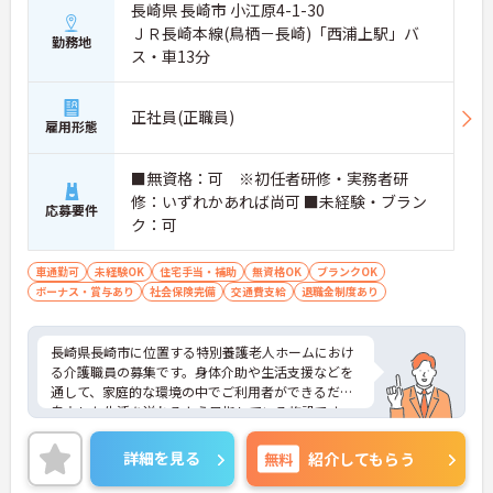
長崎県 長崎市 小江原4-1-30
ＪＲ長崎本線(鳥栖－長崎)「西浦上駅」バ
勤務地
ス・車13分
正社員(正職員)
雇用形態
■無資格：可 ※初任者研修・実務者研
修：いずれかあれば尚可 ■未経験・ブラン
応募要件
ク：可
車通勤可
未経験OK
住宅手当・補助
無資格OK
ブランクOK
ボーナス・賞与あり
社会保険完備
交通費支給
退職金制度あり
長崎県長崎市に位置する特別養護老人ホームにおけ
る介護職員の募集です。身体介助や生活支援などを
通して、家庭的な環境の中でご利用者ができるだけ
自立した生活を送れるよう目指している施設です。
未経験の方やブランクがある方も歓迎です。新しく
介護業務をスタートさせたい方にもおすすめの求人
詳細を見る
無料
紹介してもらう
です。
ご興味のある方には、面接対策ポイントなど、さら