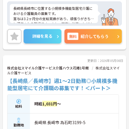
長崎県長崎市に位置する小規模多機能型居宅介護に
おける介護職員の募集です。
賞与は3.2ヶ月分の支給実績があり、頑張りがきちん
と評価される職場です。また、丁寧に指導いただけ
るので、業務に不安がある方でも安心してご勤務い
ただけます。
詳細を見る
無料
紹介してもらう
ご興味のある方には、面接対策ポイントなど、さら
に詳細をお話しいたしますのでお気軽にご相談くだ
さい！
更新日：2026年05月08日
株式会社スマイル介護サービス介護ハウス花椿1号館
株式会社スマイ
ル介護サービス
【長崎県／長崎市】週1～2日勤務◎小規模多機
能型居宅にて介護職の募集です！＜パート＞
時給
1,031円
～
給料
長崎県 長崎市 為石町3199-5
勤務地