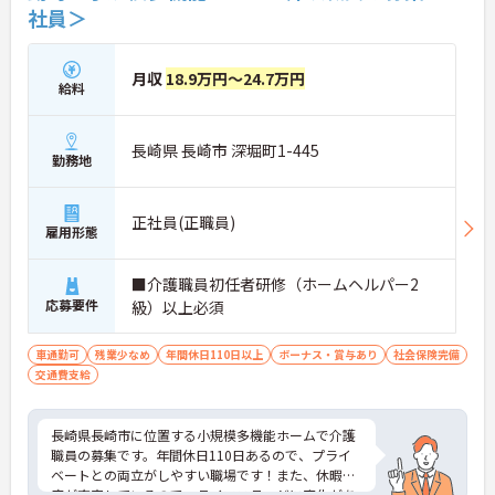
社員＞
月収
18.9万円～24.7万円
給料
長崎県 長崎市 深堀町1-445
勤務地
正社員(正職員)
雇用形態
■介護職員初任者研修（ホームヘルパー2
応募要件
級）以上必須
車通勤可
残業少なめ
年間休日110日以上
ボーナス・賞与あり
社会保険完備
交通費支給
長崎県長崎市に位置する小規模多機能ホームで介護
職員の募集です。年間休日110日あるので、プライ
ベートとの両立がしやすい職場です！また、休暇制
度が充実しているので、ライフステージに変化があ