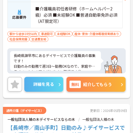
■介護職員初任者研修（ホームヘルパー2
級）必須 ■未経験OK ■普通自動車免許必須
応募要件
（AT限定可）
駅から徒歩10分以内
車通勤可
未経験OK
産休･育休･介護休暇取得実績あり
社会保険完備
交通費支給
長崎県諫早市にあるデイサービスで介護職員の募集
です！
日勤のみの勤務で週3日～勤務OKなので、家庭やプ
ライベートとの両立がしやすい職場です◎
また、最寄駅から徒歩圏内でマイカー通勤もOKなの
で、ご自身のライフスタイルに合わせた交通手段が
詳細を見る
無料
紹介してもらう
選べます♪
ご興味ある方は面接ポイントをお伝えしますので、
お気軽にご連絡ください。
通所介護（デイサービス）
更新日：2026年05月09日
一般社団法人楢の木デイサービスならの木
一般社団法人楢の木
【長崎市／南山手町】日勤のみ♪デイサービスで