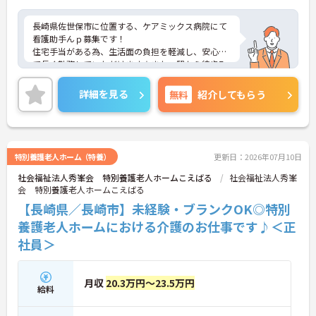
長崎県佐世保市に位置する、ケアミックス病院にて
看護助手んｐ募集です！
住宅手当がある為、生活面の負担を軽減し、安心し
て長く勤務していただけます☆また、駅から徒歩7
分の立地なので、通勤らくらくです♪
ご興味のある方には、面接対策ポイントなど、さら
詳細を見る
無料
紹介してもらう
に詳細をお話しいたしますのでお気軽にご相談くだ
さい！
特別養護老人ホーム（特養）
更新日：2026年07月10日
社会福祉法人秀峯会 特別養護老人ホームこえばる
社会福祉法人秀峯
会 特別養護老人ホームこえばる
【長崎県／長崎市】未経験・ブランクOK◎特別
養護老人ホームにおける介護のお仕事です♪＜正
社員＞
月収
20.3万円～23.5万円
給料