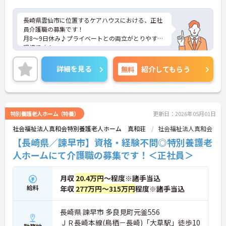
長崎県雲仙市に位置するケアハウスにおける、正社
員介護職の募集です！
月8～9日休み♪プライベートとの両立がとりやすい
環境です！
ご興味ある方には、面接対策ポイントなど、さらに
詳細をお話しいたしますのでお気軽にご相談くださ
詳細を見る
無料
紹介してもらう
い。
特別養護老人ホーム（特養）
更新日：2026年05月01日
社会福祉法人真和会特別養護老人ホーム 真和荘
社会福祉法人真和会
【長崎県／諫早市】資格・経験不問◎特別養護老
人ホームにて介護職の募集です！＜正社員＞
月収
20.4万円
～程度※諸手当込
給料
年収
277万円～315万円
程度※諸手当込
長崎県 諫早市 多良見町元釜556
ＪＲ長崎本線(鳥栖－長崎)「大草駅」徒歩10