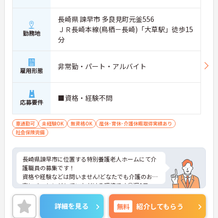
長崎県 諫早市 多良見町元釜556
ＪＲ長崎本線(鳥栖－長崎)「大草駅」徒歩15
勤務地
分
非常勤・パート・アルバイト
雇用形態
■資格・経験不問
応募要件
車通勤可
未経験OK
無資格OK
産休･育休･介護休暇取得実績あり
社会保険完備
長崎県諫早市に位置する特別養護老人ホームにて介
護職員の募集です！
資格や経験などは問いません!どなたでも介護のお仕
事にチャレンジしていただける環境です◎週3日～
勤務相談いただけます。
ご興味のある方には、面接対策ポイントなど、さら
詳細を見る
無料
紹介してもらう
に詳細をご案内しますのでお気軽にご相談くださ