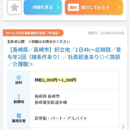
評価されます。無料の社員給食（1日1食）や、育休
詳細を見る
無料
紹介してもらう
からの復職をサポートする育児給付金+（プラス）
制度（最大10万円）、資格取得支援制度（最大10万
円補助）など、福利厚生も充実しています。社内研
修やキャリアパス制度も整っており、スキルアップ
を目指したい方にも最適です。ご興味のある方に
サービス付き高齢者向け住宅（サ高住）
更新日：2026年05月26日
は、面接対策ポイントなど、さらに詳細をお話しし
名称非公開 ※詳細はお問合せください
ますのでお気軽にご相談ください！
【長崎県／長崎市】好立地／1日4h～応相談／賞
与年2回（諸条件あり）／社員給食あり◎＜施設
／介護職＞
時給
1,050円～1,200円
給料
長崎県 長崎市
勤務地
長崎電気軌道本線
非常勤・パート・アルバイト
雇用形態