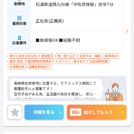
勤務地
松浦鉄道西九州線「中佐世保駅」徒歩7分
正社員(正職員)
雇用形態
■無資格OK ■経験不問
応募要件
駅から徒歩10分以内
車通勤可
寮・借り上げ
住宅手当・補助
無資格OK
産休･育休･介護休暇取得実績あり
ボーナス・賞与あり
社会保険完備
交通費支給
退職金制度あり
長崎県佐世保市に位置する、ケアミックス病院にて
看護助手んｐ募集です！
住宅手当がある為、生活面の負担を軽減し、安心し
て長く勤務していただけます☆また、駅から徒歩7
分の立地なので、通勤らくらくです♪
ご興味のある方には、面接対策ポイントなど、さら
詳細を見る
無料
紹介してもらう
に詳細をお話しいたしますのでお気軽にご相談くだ
さい！