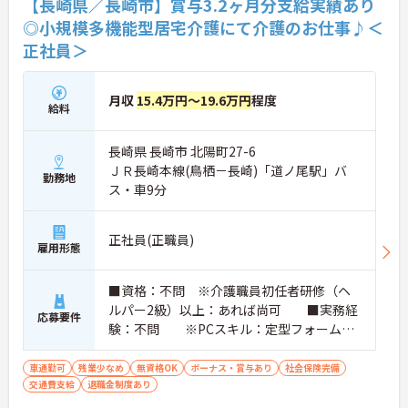
【長崎県／長崎市】賞与3.2ヶ月分支給実績あり
◎小規模多機能型居宅介護にて介護のお仕事♪＜
正社員＞
月収
15.4万円～19.6万円
程度
給料
長崎県 長崎市 北陽町27-6
ＪＲ長崎本線(鳥栖－長崎)「道ノ尾駅」バ
勤務地
ス・車9分
正社員(正職員)
雇用形態
■資格：不問 ※介護職員初任者研修（ヘ
ルパー2級）以上：あれば尚可 ■実務経
応募要件
験：不問 ※PCスキル：定型フォームへ
の入力程度 ■普通自動車運転免許（AT
限定可）：あれば尚可
車通勤可
残業少なめ
無資格OK
ボーナス・賞与あり
社会保険完備
交通費支給
退職金制度あり