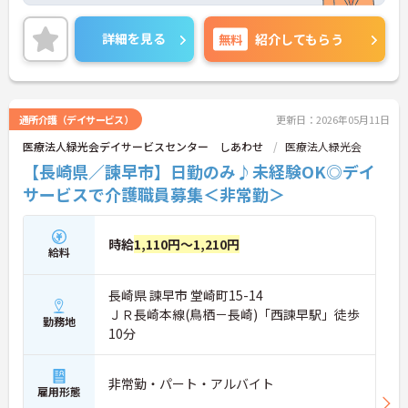
った際も安心です♪ご興味のある方はご面接のポイ
ントお伝えしますのでご気軽にお問い合わせくださ
詳細を見る
無料
紹介してもらう
い。
通所介護（デイサービス）
更新日：2026年05月11日
医療法人緑光会デイサービスセンター しあわせ
医療法人緑光会
【長崎県／諫早市】日勤のみ♪未経験OK◎デイ
サービスで介護職員募集＜非常勤＞
時給
1,110円～1,210円
給料
長崎県 諫早市 堂崎町15-14
ＪＲ長崎本線(鳥栖－長崎)「西諫早駅」徒歩
勤務地
10分
非常勤・パート・アルバイト
雇用形態