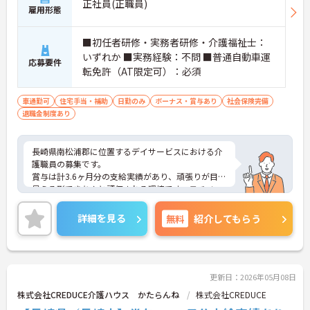
正社員(正職員)
雇用形態
■初任者研修・実務者研修・介護福祉士：
いずれか ■実務経験：不問 ■普通自動車運
応募要件
転免許（AT限定可）：必須
車通勤可
住宅手当・補助
日勤のみ
ボーナス・賞与あり
社会保険完備
退職金制度あり
長崎県南松浦郡に位置するデイサービスにおける介
護職員の募集です。
賞与は計3.6ヶ月分の支給実績があり、頑張りが目に
見える形できちんと評価される環境です。モチベー
ションアップにつながります。
ご興味のある方には、面接対策ポイントなど、さら
詳細を見る
無料
紹介してもらう
に詳細をご案内しますのでお気軽にご相談くださ
い！
更新日：2026年05月08日
株式会社CREDUCE介護ハウス かたらんね
株式会社CREDUCE