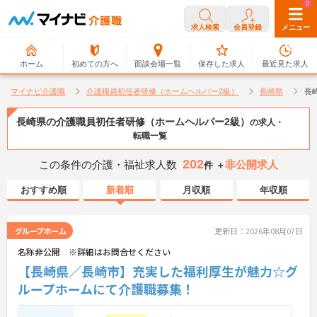
0
0
求人検索
会員登録
メニュー
ホーム
初めての方へ
面談会場一覧
保存した求人
最近見た求人
マイナビ介護職
介護職員初任者研修（ホームヘルパー2級）
長崎県
長
長崎県の介護職員初任者研修（ホームヘルパー2級）
の求人・
転職一覧
202
この条件の介護・福祉求人数
非公開求人
件 ＋
おすすめ順
新着順
月収順
年収順
グループホーム
更新日：2026年08月07日
名称非公開 ※詳細はお問合せください
【長崎県／長崎市】充実した福利厚生が魅力☆グ
ループホームにて介護職募集！