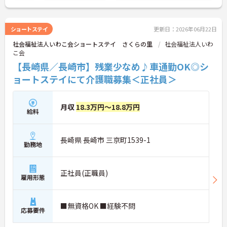
に詳細をご案内しますのでお気軽にご相談くださ
い！
ショートステイ
更新日：2026年06月22日
社会福祉法人いわこ会ショートステイ さくらの里
社会福祉法人いわ
こ会
【長崎県／長崎市】残業少なめ♪車通勤OK◎シ
ョートステイにて介護職募集＜正社員＞
月収
18.3万円～18.8万円
給料
長崎県 長崎市 三京町1539-1
勤務地
正社員(正職員)
雇用形態
■無資格OK ■経験不問
応募要件