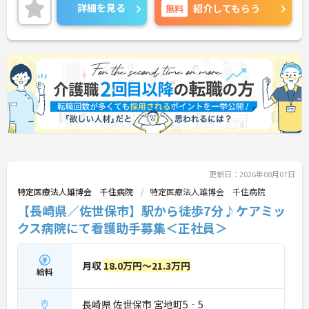
施設など充実した福利厚生をご用意♪
詳細を見る
無料
紹介してもらう
三菱電機グループならではの働きやすい環境が整っ
ています◎
また、勤務時間や勤務日はご希望を考慮！家事や育
児とも両立させやすく、家庭をお持ちの方も無理な
く働けます☆
ご興味がある方は是非一度マイナビまでお問合せく
ださい！！
更新日：2026年08月07日
特定医療法人雄博会 千住病院
特定医療法人雄博会 千住病院
【長崎県／佐世保市】駅から徒歩7分♪ケアミッ
クス病院にて看護助手募集＜正社員＞
月収
18.0万円～21.3万円
給料
長崎県 佐世保市 宮地町5‐5