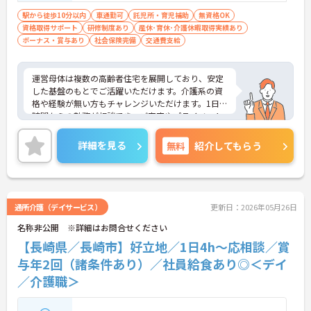
駅から徒歩10分以内
車通勤可
託児所・育児補助
無資格OK
資格取得サポート
研修制度あり
産休･育休･介護休暇取得実績あり
ボーナス・賞与あり
社会保険完備
交通費支給
運営母体は複数の高齢者住宅を展開しており、安定
した基盤のもとでご活躍いただけます。介護系の資
格や経験が無い方もチャレンジいただけます。1日4
時間からの勤務が相談でき、ご家庭やプライベート
との両立もしやすい環境です。賞与（年2回、諸条件
あり）や昇給の実績もあり、あなたの頑張りがしっ
詳細を見る
無料
紹介してもらう
かりと評価されます。無料の社員給食（1日1食）
や、育休からの復職をサポートする育児給付金+
（プラス）制度（最大10万円）、資格取得支援制度
（最大10万円補助）など、福利厚生も充実していま
す。社内研修やキャリアパス制度も整っており、ス
通所介護（デイサービス）
更新日：2026年05月26日
キルアップを目指したい方にも最適です。ご興味の
名称非公開 ※詳細はお問合せください
ある方には、面接対策ポイントなど、さらに詳細を
お話ししますのでお気軽にご相談ください！
【長崎県／長崎市】好立地／1日4h～応相談／賞
与年2回（諸条件あり）／社員給食あり◎＜デイ
／介護職＞