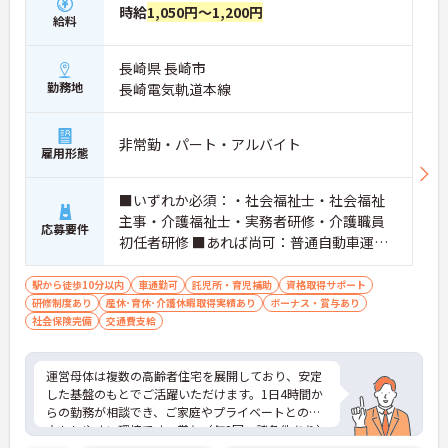
時給
1,050円～1,200円
給料
長崎県 長崎市
勤務地
長崎電気軌道本線
非常勤・パート・アルバイト
雇用形態
■いずれか必須：・社会福祉士・社会福祉
主事・介護福祉士・実務者研修・介護職員
応募要件
初任者研修 ■あれば尚可：普通自動車運転
免許（AT限定可）
駅から徒歩10分以内
車通勤可
託児所・育児補助
資格取得サポート
研修制度あり
産休･育休･介護休暇取得実績あり
ボーナス・賞与あり
社会保険完備
交通費支給
運営母体は複数の高齢者住宅を展開しており、安定
した基盤のもとでご活躍いただけます。1日4時間か
らの勤務が相談でき、ご家庭やプライベートとの両
立もしやすい環境です。賞与（年2回、諸条件あり）
や昇給の実績もあり、あなたの頑張りがしっかりと