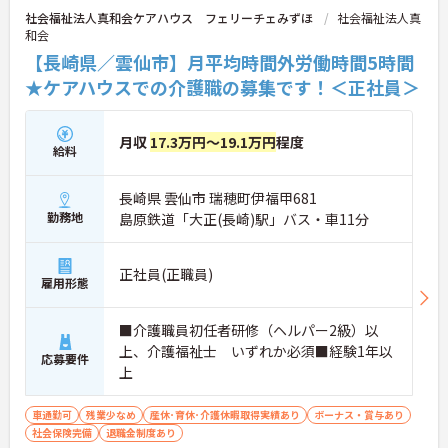
社会福祉法人真和会ケアハウス フェリーチェみずほ
社会福祉法人真
和会
【長崎県／雲仙市】月平均時間外労働時間5時間
★ケアハウスでの介護職の募集です！＜正社員＞
月収
17.3万円～19.1万円
程度
給料
長崎県 雲仙市 瑞穂町伊福甲681
勤務地
島原鉄道「大正(長崎)駅」バス・車11分
正社員(正職員)
雇用形態
■介護職員初任者研修（ヘルパー2級）以
上、介護福祉士 いずれか必須■経験1年以
応募要件
上
車通勤可
残業少なめ
産休･育休･介護休暇取得実績あり
ボーナス・賞与あり
社会保険完備
退職金制度あり