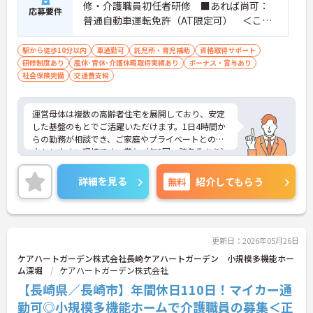
修・介護職員初任者研修 ■あれば尚可：
応募要件
普通自動車運転免許（AT限定可） ＜こん
な方におすすめ＞ワークライフバランスを
大切にしたいとお考えの方、入居者様それ
駅から徒歩10分以内
車通勤可
託児所・育児補助
資格取得サポート
研修制度あり
産休･育休･介護休暇取得実績あり
ぞれに合わせた、温かいケアを提供したい
ボーナス・賞与あり
社会保険完備
交通費支給
方、これまでの介護分野でのご経験を有効
に活用したい方
運営母体は複数の高齢者住宅を展開しており、安定
した基盤のもとでご活躍いただけます。1日4時間か
らの勤務が相談でき、ご家庭やプライベートとの両
立もしやすい環境です。賞与（年2回、諸条件あり）
や昇給の実績もあり、あなたの頑張りがしっかりと
評価されます。無料の社員給食（1日1食）や、育休
詳細を見る
無料
紹介してもらう
からの復職をサポートする育児給付金+（プラス）
制度（最大10万円）、資格取得支援制度（最大10万
円補助）など、福利厚生も充実しています。社内研
修やキャリアパス制度も整っており、スキルアップ
を目指したい方にも最適です。ご興味のある方に
更新日：2026年05月26日
は、面接対策ポイントなど、さらに詳細をお話しし
ケアハートガーデン株式会社長崎ケアハートガーデン 小規模多機能ホー
ますのでお気軽にご相談ください！
ム深堀
ケアハートガーデン株式会社
【長崎県／長崎市】年間休日110日！マイカー通
勤可◎小規模多機能ホームで介護職員の募集＜正