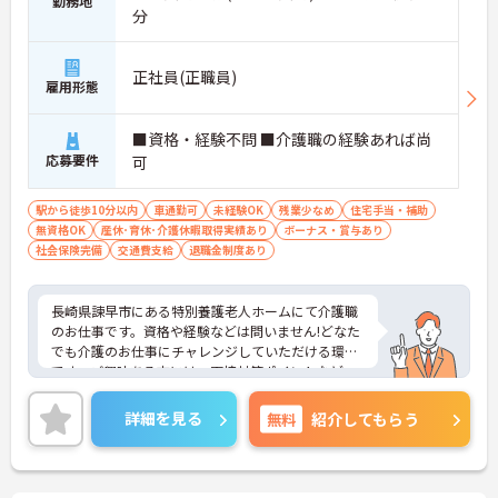
勤務地
分
正社員(正職員)
雇用形態
■資格・経験不問 ■介護職の経験あれば尚
応募要件
可
駅から徒歩10分以内
車通勤可
未経験OK
残業少なめ
住宅手当・補助
無資格OK
産休･育休･介護休暇取得実績あり
ボーナス・賞与あり
社会保険完備
交通費支給
退職金制度あり
長崎県諫早市にある特別養護老人ホームにて介護職
のお仕事です。資格や経験などは問いません!どなた
でも介護のお仕事にチャレンジしていただける環境
です。ご興味ある方には、面接対策ポイントなど、
さらに詳細をお話しいたしますのでお気軽にご相談
ください。
詳細を見る
無料
紹介してもらう