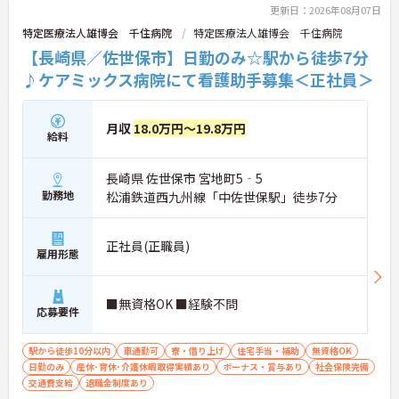
更新日：2026年08月07日
特定医療法人雄博会 千住病院
特定医療法人雄博会 千住病院
【長崎県／佐世保市】日勤のみ☆駅から徒歩7分
♪ケアミックス病院にて看護助手募集＜正社員＞
月収
18.0万円～19.8万円
給料
長崎県 佐世保市 宮地町5‐5
勤務地
松浦鉄道西九州線「中佐世保駅」徒歩7分
正社員(正職員)
雇用形態
■無資格OK ■経験不問
応募要件
駅から徒歩10分以内
車通勤可
寮・借り上げ
住宅手当・補助
無資格OK
日勤のみ
産休･育休･介護休暇取得実績あり
ボーナス・賞与あり
社会保険完備
交通費支給
退職金制度あり