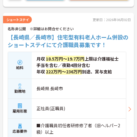
い！
ショートステイ
更新日：2026年06月02日
名称非公開 ※詳細はお問合せください
【長崎県／長崎市】住宅型有料老人ホーム併設の
ショートステイにて介護職員募集です！
月収
18.5万円～19.7万円
上限は介護福祉士
手当を含む／夜勤4回分含む
給料
年収
222万円～236万円
別途、賞与支給
長崎県 長崎市
勤務地
正社員(正職員)
雇用形態
■介護職員初任者研修修了者（旧ヘルパー2
応募要件
級）以上