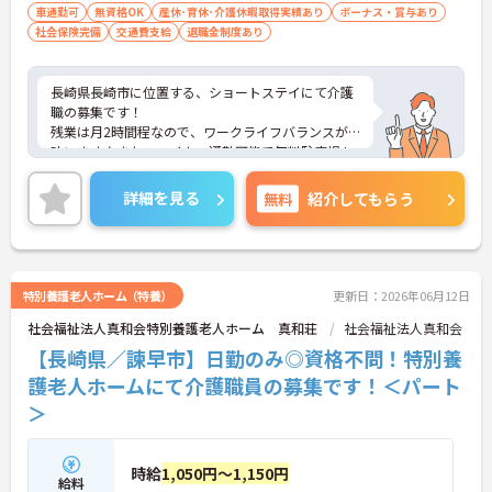
車通勤可
無資格OK
産休･育休･介護休暇取得実績あり
ボーナス・賞与あり
社会保険完備
交通費支給
退職金制度あり
長崎県長崎市に位置する、ショートステイにて介護
職の募集です！
残業は月2時間程なので、ワークライフバランスが
叶います♪また、マイカー通勤可能で無料駐車場も
あるので通勤らくらくです◎
ご興味のある方には、面接対策ポイントなど、さら
詳細を見る
無料
紹介してもらう
に詳細をお話しいたしますのでお気軽にご相談くだ
さい！
特別養護老人ホーム（特養）
更新日：2026年06月12日
社会福祉法人真和会特別養護老人ホーム 真和荘
社会福祉法人真和会
【長崎県／諫早市】日勤のみ◎資格不問！特別養
護老人ホームにて介護職員の募集です！＜パート
＞
時給
1,050円～1,150円
給料