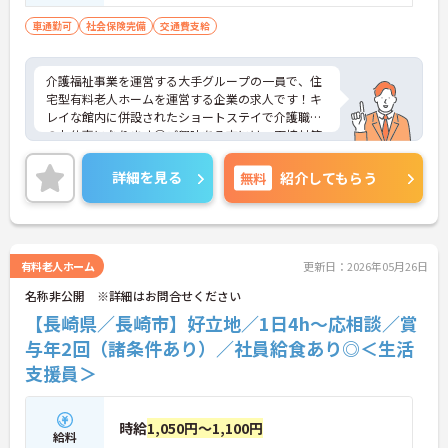
車通勤可
社会保険完備
交通費支給
介護福祉事業を運営する大手グループの一員で、住
宅型有料老人ホームを運営する企業の求人です！キ
レイな館内に併設されたショートステイで介護職員
のお仕事になります◎ご興味ある方には、面接対策
ポイントなど、さらに詳細をお話しいたしますので
お気軽にご相談ください！
詳細を見る
無料
紹介してもらう
有料老人ホーム
更新日：2026年05月26日
名称非公開 ※詳細はお問合せください
【長崎県／長崎市】好立地／1日4h～応相談／賞
与年2回（諸条件あり）／社員給食あり◎＜生活
支援員＞
時給
1,050円～1,100円
給料