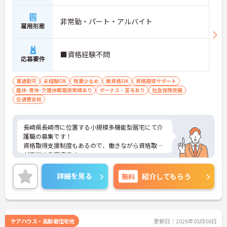
非常勤・パート・アルバイト
雇用形態
■資格経験不問
応募要件
車通勤可
未経験OK
残業少なめ
無資格OK
資格取得サポート
産休･育休･介護休暇取得実績あり
ボーナス・賞与あり
社会保険完備
交通費支給
長崎県長崎市に位置する小規模多機能型居宅にて介
護職の募集です！
資格取得支援制度もあるので、働きながら資格取得
が目指せる環境です。
ご興味ある方には、面接対策ポイントなど、さらに
詳細をお話しいたしますのでお気軽にご相談くださ
詳細を見る
無料
紹介してもらう
い！
ケアハウス・高齢者住宅他
更新日：2026年05月08日