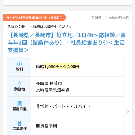
（プラス）制度（最大10万円）、資格取得支援制度
（最大10万円補助）など、福利厚生も充実していま
す。社内研修やキャリアパス制度も整っており、ス
サービス付き高齢者向け住宅（サ高住）
更新日：2026年05月26日
キルアップを目指したい方にも最適です。ご興味の
名称非公開 ※詳細はお問合せください
ある方には、面接対策ポイントなど、さらに詳細を
お話ししますのでお気軽にご相談ください！
【長崎県／長崎市】好立地／1日4h～応相談／賞
与年2回（諸条件あり）／社員給食あり◎＜生活
支援員＞
時給
1,050円～1,100円
給料
長崎県 長崎市
勤務地
長崎電気軌道本線
非常勤・パート・アルバイト
雇用形態
■資格不問
応募要件