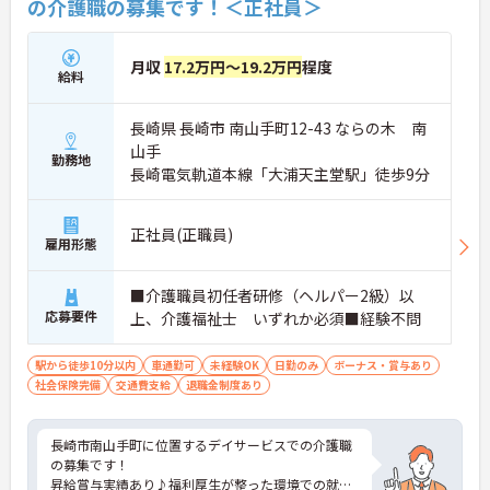
の介護職の募集です！＜正社員＞
月収
17.2万円～19.2万円
程度
給料
長崎県 長崎市 南山手町12-43 ならの木 南
山手
勤務地
長崎電気軌道本線「大浦天主堂駅」徒歩9分
正社員(正職員)
雇用形態
■介護職員初任者研修（ヘルパー2級）以
応募要件
上、介護福祉士 いずれか必須■経験不問
駅から徒歩10分以内
車通勤可
未経験OK
日勤のみ
ボーナス・賞与あり
社会保険完備
交通費支給
退職金制度あり
長崎市南山手町に位置するデイサービスでの介護職
の募集です！
昇給賞与実績あり♪福利厚生が整った環境での就業