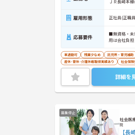
ＪＲ長崎本線
雇用形態
正社員(正職員
■無資格・未
応募要件
用は会社負担
車通勤可
残業少なめ
託児所・育児補助
産休･育休･介護休暇取得実績あり
社会保険
詳細を
募集停止
社会医
院
【長