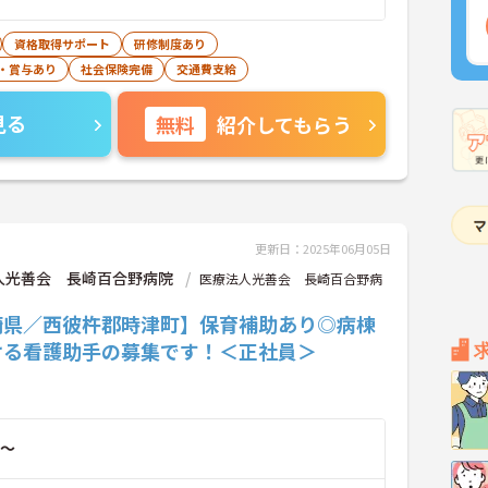
資格取得サポート
研修制度あり
・賞与あり
社会保険完備
交通費支給
見る
無料
紹介してもらう
更新日：2025年06月05日
人光善会 長崎百合野病院
医療法人光善会 長崎百合野病
崎県／西彼杵郡時津町】保育補助あり◎病棟
ける看護助手の募集です！＜正社員＞
～