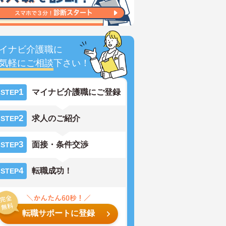
イナビ介護職に
気軽にご相談
下さい！
1
マイナビ介護職にご登録
STEP
2
求人のご紹介
STEP
3
面接・条件交渉
STEP
4
転職成功！
STEP
転職サポートに登録