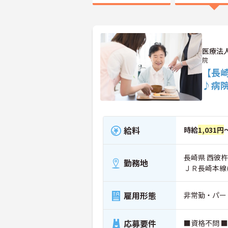
医療法
院
【長
♪病
給料
時給
1,031円
長崎県 西彼杵
勤務地
ＪＲ長崎本線
雇用形態
非常勤・パー
応募要件
■資格不問 