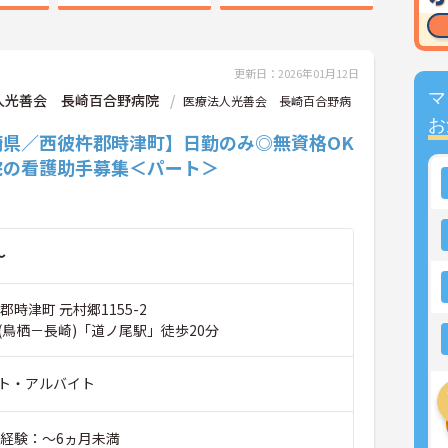
更新日：2026年01月12日
マ
人光善会 長崎百合野病院
医療法人光善会 長崎百合野病
お
崎県／西彼杵郡時津町】日勤のみ◎無資格OK
院の看護助手募集＜パート＞
～
郡時津町 元村郷1155-2
(鳥栖－長崎)「道ノ尾駅」徒歩20分
ト・アルバイト
■経験：～6ヵ月未満