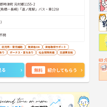
郡時津町 元村郷1155-2
(鳥栖－長崎)「道ノ尾駅」バス・車12分
)
不問
託児所・育児補助
無資格OK
資格取得サポート
あり
ボーナス・賞与あり
社会保険完備
交通費支給
見る
無料
紹介してもらう