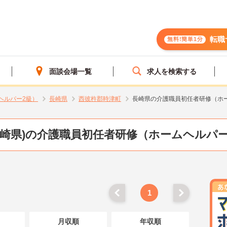
転職
無料!簡単1分
面談会場一覧
求人を検索する
ヘルパー2級）
長崎県
西彼杵郡時津町
長崎県の介護職員初任者研修（ホ
長崎県)の介護職員初任者研修（ホームヘルパー
1
月収順
年収順