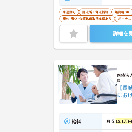
車通勤可
託児所・育児補助
無資格OK
産休･育休･介護休暇取得実績あり
ボーナス
詳細を
医療法
院
【長
にお
給料
月収
15.1万円