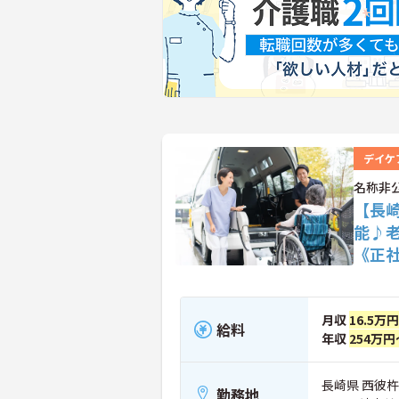
デイケ
名称非
【長
能♪
《正
月収
16.5万
給料
年収
254万円
長崎県 西彼
勤務地