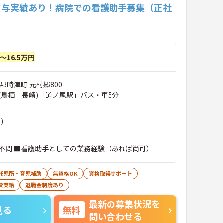
賞与実績あり！病院での看護助手募集（正社
円～16.5万円
郡時津町 元村郷800
(鳥栖－長崎)「道ノ尾駅」バス・車5分
)
不問 ■看護助手としての業務経験（あれば尚可）
託児所・育児補助
無資格OK
資格取得サポート
費支給
退職金制度あり
最新の募集状況を
見る
無料
問い合わせる