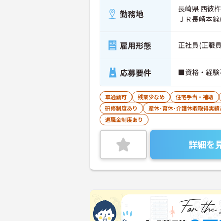
長崎県 西彼杵
勤務地
ＪＲ長崎本線
雇用形態
正社員(正職員
応募要件
■資格・経験
車通勤可
残業少なめ
住宅手当・補助
研修制度あり
産休･育休･介護休暇取得実績
退職金制度あり
詳細を