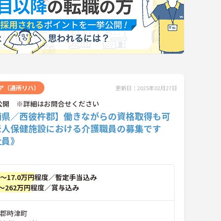
ア（通所リハ）
更新日：2025年02月27日
公開 ※詳細はお問合せください
崎県／西彼杵郡】働きながらの資格取得も可
老人保健施設における介護職員の募集です
社員》
円～17.0万円
程度／暫定手当込み
～262万円
程度／賞与込み
杵郡時津町