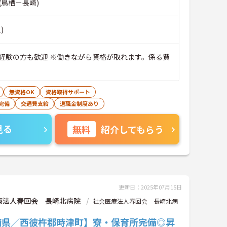
(鳥栖－長崎)
)
経験の方も歓迎 ※働きながら資格が取れます。係る費
無資格OK
資格取得サポート
完備
交通費支給
退職金制度あり
見る
無料
紹介してもらう
更新日：2025年07月15日
療法人春回会 長崎北病院
社会医療法人春回会 長崎北病
崎県／西彼杵郡時津町】寮・保育所完備◎昇