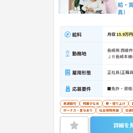
給・
員）
給料
月収
15.9万
長崎県 西彼杵
勤務地
ＪＲ長崎本線
雇用形態
正社員(正職員
応募要件
■免許・資格
車通勤可
残業少なめ
寮・借り上げ
ボーナス・賞与あり
社会保険完備
交通
詳細を