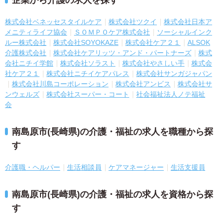
株式会社ベネッセスタイルケア
株式会社ツクイ
株式会社日本ア
メニティライフ協会
ＳＯＭＰＯケア株式会社
ソーシャルインク
ルー株式会社
株式会社SOYOKAZE
株式会社ケア２１
ALSOK
介護株式会社
株式会社ケアリッツ・アンド・パートナーズ
株式
会社ニチイ学館
株式会社ソラスト
株式会社やさしい手
株式会
社ケア２１
株式会社ニチイケアパレス
株式会社サンガジャパン
株式会社川島コーポレーション
株式会社アンビス
株式会社サ
ンウェルズ
株式会社スーパー・コート
社会福祉法人ノテ福祉
会
南島原市(長崎県)の介護・福祉の求人を職種から探
す
介護職・ヘルパー
生活相談員
ケアマネージャー
生活支援員
南島原市(長崎県)の介護・福祉の求人を資格から探
す