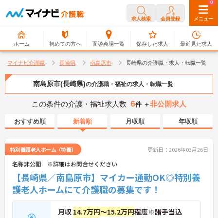
0
0
求人検索
会員登録
メニュー
ホーム
初めての方へ
面談会場一覧
保存した求人
最近見た求人
マイナビ介護職
長崎県
南島原市
長崎県の介護職・求人・転職一覧
南島原市(長崎県)
の介護職・福祉の求人・転職一覧
6
この条件の介護・福祉求人数
非公開求人
件 ＋
おすすめ順
新着順
月収順
年収順
特別養護老人ホーム（特養）
更新日：2026年03月26日
名称非公開 ※詳細はお問合せください
【長崎県／南島原市】マイカー通勤OK◎特別養
護老人ホームにて介護職の募集です！
月収
14.7万円～15.2万円
程度※諸手当込