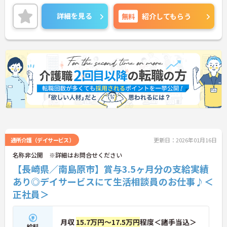
期的に就業しやすい環境がそろっています。
ご興味のある方は、マイナビ介護職までお問い合わ
詳細を見る
無料
紹介してもらう
せください。
通所介護（デイサービス）
更新日：2026年01月16日
名称非公開 ※詳細はお問合せください
【長崎県／南島原市】賞与3.5ヶ月分の支給実績
あり◎デイサービスにて生活相談員のお仕事♪＜
正社員＞
月収
15.7万円～17.5万円
程度＜諸手当込＞
給料