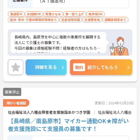
（ＡＴ限定可）
車通勤可
未経験OK
残業少なめ
寮・借り上げ
無資格OK
産休･育休･介護休暇取得実績あり
社会保険完備
交通費支給
退職金制度あり
長崎県内、島原市を中心に複数の事業所を展開する
法人にて介護士の募集です。
今回の募集は資格経験不問！経験者の方はもちろ
ん、これから頑張りたい、チャレンジしたいという
方にもオススメの求人です。
資格取得支援制度も整っているので、どんどんスキ
詳細を見る
無料
紹介してもらう
ルアップできる環境ですよ♪
残業はほとんど無いのでメリハリをつけた勤務が可
能です◎
またマイカー通勤OK 無料駐車場完備なので、通勤
募集停止
のストレスが少ないのも嬉しいポイント！
ご興味ある方には、面接対策ポイントなど、さらに
障がい者施設
更新日：2024年01月29日
詳細をお話しいたしますのでお気軽にご相談くださ
い。
社会福祉法人八幡会障害者支援施設あかつき学園
社会福祉法人八幡会
【長崎県／南島原市】マイカー通勤OK★障がい
者支援施設にて支援員の募集です！