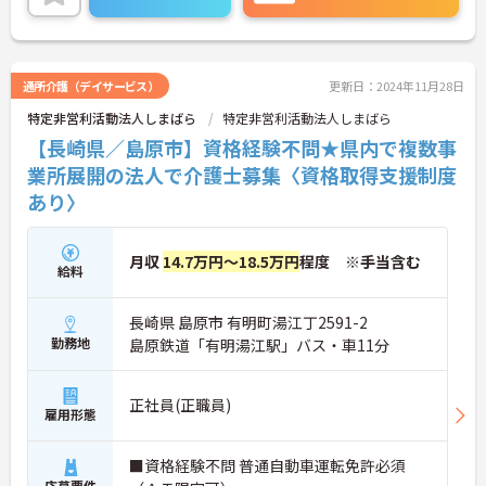
時間が確保できますよ◎
またマイカー通勤OK 無料駐車場完備なので、通勤
のストレスが少ないのも嬉しいポイント！
ご興味ある方には、面接対策ポイントなど、さらに
詳細をお話しいたしますのでお気軽にご相談くださ
通所介護（デイサービス）
更新日：2024年11月28日
い。
特定非営利活動法人しまばら
特定非営利活動法人しまばら
【長崎県／島原市】資格経験不問★県内で複数事
業所展開の法人で介護士募集〈資格取得支援制度
あり〉
月収
14.7万円～18.5万円
程度 ※手当含む
給料
長崎県 島原市 有明町湯江丁2591-2
勤務地
島原鉄道「有明湯江駅」バス・車11分
正社員(正職員)
雇用形態
■資格経験不問 普通自動車運転免許必須
応募要件