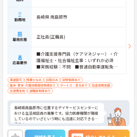
長崎県 南島原市
勤務地
正社員(正職員)
雇用形態
■介護支援専門員（ケアマネジャー）・介
護福祉士・社会福祉主事：いずれか必須
応募要件
■実務経験：不問 ■普通自動車運転免許
（AT限定可）：必須 ■必要なPCスキル：
エクセル、ワード
車通勤可
残業少なめ
日勤のみ
研修制度あり
産休･育休･介護休暇取得実績あり
ボーナス・賞与あり
社会保険完備
交通費支給
退職金制度あり
長崎県南島原市に位置するデイサービスセンターに
おける生活相談員の募集です。協力医療機関が隣接
しているのでいざという時にも迅速に対応できる施
設です。
残業は月平均0～5時間程度なので、ワークライフバ
ランスを保ちながらご勤務いただけます。