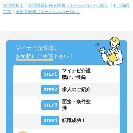
介護福祉士
介護職員初任者研修（ホームヘルパー2級）
社会福祉
主事
実務者研修（ホームヘルパー1級）
マイナビ介護職に
お気軽にご相談
下さい！
マイナビ介護
1
STEP
職にご登録
2
求人のご紹介
STEP
面接・条件交
3
STEP
渉
4
転職成功！
STEP