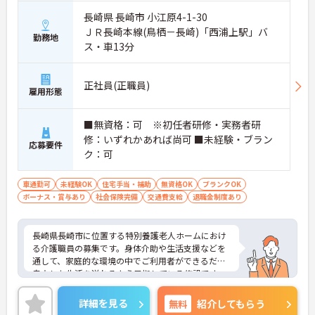
長崎県 長崎市 小江原4-1-30
ＪＲ長崎本線(鳥栖－長崎)「西浦上駅」バ
勤務地
ス・車13分
正社員(正職員)
雇用形態
■無資格：可 ※初任者研修・実務者研
修：いずれかあれば尚可 ■未経験・ブラン
応募要件
ク：可
車通勤可
未経験OK
住宅手当・補助
無資格OK
ブランクOK
ボーナス・賞与あり
社会保険完備
交通費支給
退職金制度あり
長崎県長崎市に位置する特別養護老人ホームにおけ
る介護職員の募集です。身体介助や生活支援などを
通して、家庭的な環境の中でご利用者ができるだけ
自立した生活を送れるよう目指している施設です。
未経験の方やブランクがある方も歓迎です。新しく
介護業務をスタートさせたい方にもおすすめの求人
詳細を見る
無料
紹介してもらう
です。