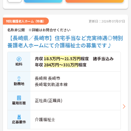
ご興味のある方には、面接対策ポイントなど、さら
に詳細をご案内しますのでお気軽にご相談くださ
い！
特別養護老人ホーム（特養）
更新日：2026年07月07日
名称非公開 ※詳細はお問合せください
【長崎県／長崎市】住宅手当など充実待遇◎特別
養護老人ホームにて介護福祉士の募集です♪
月収
18.5万円～21.5万円
程度 諸手当込み
給料
年収
284万円～331万円
程度
長崎県 長崎市
勤務地
長崎電気軌道本線
正社員(正職員)
雇用形態
介護福祉士
応募要件