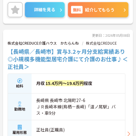
ご興味のある方には、詳しく面接ポイント等お伝え
させていただきますので、お気軽にご相談くださ
詳細を見る
無料
紹介してもらう
い。
更新日：2026年05月08日
株式会社CREDUCE介護ハウス かたらんね
株式会社CREDUCE
【長崎県／長崎市】賞与3.2ヶ月分支給実績あり
◎小規模多機能型居宅介護にて介護のお仕事♪＜
正社員＞
月収
15.4万円～19.6万円
程度
給料
長崎県 長崎市 北陽町27-6
ＪＲ長崎本線(鳥栖－長崎)「道ノ尾駅」バ
勤務地
ス・車9分
正社員(正職員)
雇用形態