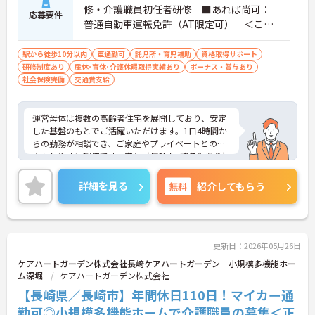
修・介護職員初任者研修 ■あれば尚可：
応募要件
普通自動車運転免許（AT限定可） ＜こん
な方におすすめ＞ワークライフバランスを
大切にしたいとお考えの方、入居者様それ
駅から徒歩10分以内
車通勤可
託児所・育児補助
資格取得サポート
研修制度あり
産休･育休･介護休暇取得実績あり
ぞれに合わせた、温かいケアを提供したい
ボーナス・賞与あり
社会保険完備
交通費支給
方、これまでの介護分野でのご経験を有効
に活用したい方
運営母体は複数の高齢者住宅を展開しており、安定
した基盤のもとでご活躍いただけます。1日4時間か
らの勤務が相談でき、ご家庭やプライベートとの両
立もしやすい環境です。賞与（年2回、諸条件あり）
や昇給の実績もあり、あなたの頑張りがしっかりと
評価されます。無料の社員給食（1日1食）や、育休
詳細を見る
無料
紹介してもらう
からの復職をサポートする育児給付金+（プラス）
制度（最大10万円）、資格取得支援制度（最大10万
円補助）など、福利厚生も充実しています。社内研
修やキャリアパス制度も整っており、スキルアップ
を目指したい方にも最適です。ご興味のある方に
更新日：2026年05月26日
は、面接対策ポイントなど、さらに詳細をお話しし
ケアハートガーデン株式会社長崎ケアハートガーデン 小規模多機能ホー
ますのでお気軽にご相談ください！
ム深堀
ケアハートガーデン株式会社
【長崎県／長崎市】年間休日110日！マイカー通
勤可◎小規模多機能ホームで介護職員の募集＜正