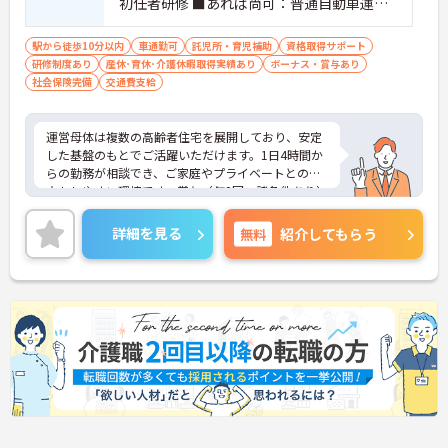
初任者研修 ■あれば尚可：普通自動車運転
免許（AT限定可）
駅から徒歩10分以内
車通勤可
託児所・育児補助
資格取得サポート
研修制度あり
産休･育休･介護休暇取得実績あり
ボーナス・賞与あり
社会保険完備
交通費支給
運営母体は複数の高齢者住宅を展開しており、安定
した基盤のもとでご活躍いただけます。1日4時間か
らの勤務が相談でき、ご家庭やプライベートとの両
立もしやすい環境です。賞与（年2回、諸条件あり）
や昇給の実績もあり、あなたの頑張りがしっかりと
評価されます。無料の社員給食（1日1食）や、育休
詳細を見る
無料
紹介してもらう
からの復職をサポートする育児給付金+（プラス）
制度（最大10万円）、資格取得支援制度（最大10万
円補助）など、福利厚生も充実しています。社内研
修やキャリアパス制度も整っており、スキルアップ
を目指したい方にも最適です。ご興味のある方に
は、面接対策ポイントなど、さらに詳細をお話しし
ますのでお気軽にご相談ください！