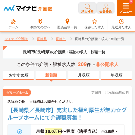
0
0
求人検索
会員登録
メニュー
ホーム
初めての方へ
面談会場一覧
保存した求人
最近見た求人
マイナビ介護職
長崎県
長崎市
長崎県の介護職・求人・転職一覧
長崎市(長崎県)
の介護職・福祉の求人・転職一覧
209
この条件の介護・福祉求人数
非公開求人
件 ＋
おすすめ順
新着順
月収順
年収順
グループホーム
更新日：2026年08月07日
名称非公開 ※詳細はお問合せください
【長崎県／長崎市】充実した福利厚生が魅力☆グ
ループホームにて介護職募集！
月収
18.0万円
～程度（諸手当込） ※29歳・