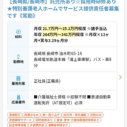
【長崎県/長崎市】託児所あり☆採用時研修あり
★特別養護老人ホームでサービス提供責任者募集
です《常勤》
月収
21.7万円～25.2万円
程度 ※諸手当込
年収
264万円～341万円
程度 ※月収×12ヶ
給料
月+賞与3.29ヵ月分
長崎県 長崎市 油木町65-14
長崎電気軌道本線「浦上車庫駅」バス・車8
勤務地
分
正社員(正職員)
雇用形態
■介護福祉士資格 ※経験不問 ■普通自動車
応募要件
運転免許（AT限定可）必須
車通勤可
残業少なめ
寮・借り上げ
託児所・育児補助
日勤のみ
資格取得サポート
研修制度あり
産休･育休･介護休暇取得実績あり
社会保険完備
交通費支給
退職金制度あり