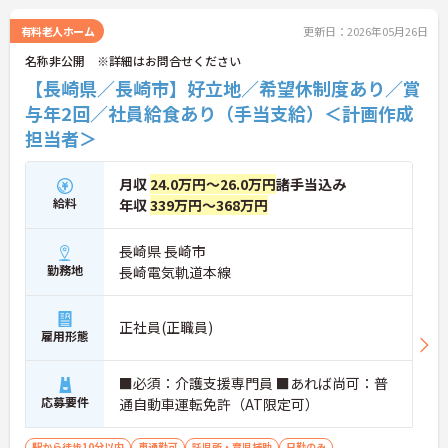
有料老人ホーム
更新日：2026年05月26日
名称非公開 ※詳細はお問合せください
【長崎県／長崎市】好立地／希望休制度あり／賞
与年2回／社員給食あり（手当支給）＜計画作成
担当者＞
月収
24.0万円～26.0万円
諸手当込み
給料
年収
339万円～368万円
長崎県 長崎市
勤務地
長崎電気軌道本線
正社員(正職員)
雇用形態
■必須：介護支援専門員 ■あれば尚可：普
応募要件
通自動車運転免許（AT限定可）
駅から徒歩10分以内
車通勤可
託児所・育児補助
日勤のみ