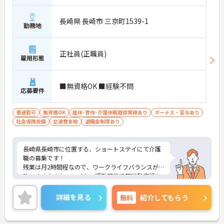
長崎県 長崎市 三京町1539-1
勤務地
正社員(正職員)
雇用形態
■無資格OK ■経験不問
応募要件
車通勤可
無資格OK
産休･育休･介護休暇取得実績あり
ボーナス・賞与あり
社会保険完備
交通費支給
退職金制度あり
長崎県長崎市に位置する、ショートステイにて介護
職の募集です！
残業は月2時間程なので、ワークライフバランスが
叶います♪また、マイカー通勤可能で無料駐車場も
あるので通勤らくらくです◎
ご興味のある方には、面接対策ポイントなど、さら
詳細を見る
無料
紹介してもらう
に詳細をお話しいたしますのでお気軽にご相談くだ
さい！