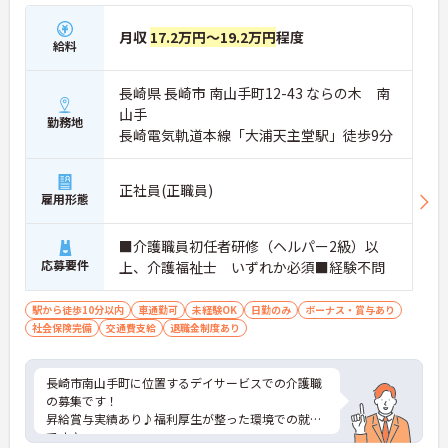
月収
17.2万円～19.2万円
程度
給料
長崎県 長崎市 南山手町12-43 ならの木 南
山手
勤務地
長崎電気軌道本線「大浦天主堂駅」徒歩9分
正社員(正職員)
雇用形態
■介護職員初任者研修（ヘルパー2級）以
応募要件
上、介護福祉士 いずれか必須■経験不問
駅から徒歩10分以内
車通勤可
未経験OK
日勤のみ
ボーナス・賞与あり
社会保険完備
交通費支給
退職金制度あり
長崎市南山手町に位置するデイサービスでの介護職
の募集です！
昇給賞与実績あり♪福利厚生が整った環境での就業
です♪