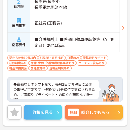
長崎県 長崎市
勤務地
長崎電気軌道本線
正社員(正職員)
雇用形態
■介護福祉士 ■普通自動車運転免許（AT限
応募要件
定可）あれば尚可
駅から徒歩10分以内
託児所・育児補助
日勤のみ
資格取得サポート
研修制度あり
産休･育休･介護休暇取得実績あり
ボーナス・賞与あり
社会保険完備
交通費支給
退職金制度あり
◆夜勤なしのシフト制で、毎月2日は希望日に公休
の取得が可能です。残業代も1分単位で支給されるた
め、ご家庭やプライベートとの両立が無理なく叶う
環境です。
◆賞与年2回に加え、食事補助手当の支給や手軽に
利用できる社員給食も完備。育休復帰時に最大10万
詳細を見る
無料
紹介してもらう
円が支給される「育児給付金プラス」など、ライフ
ステージが変化しても長く働きやすい制度が整って
います。