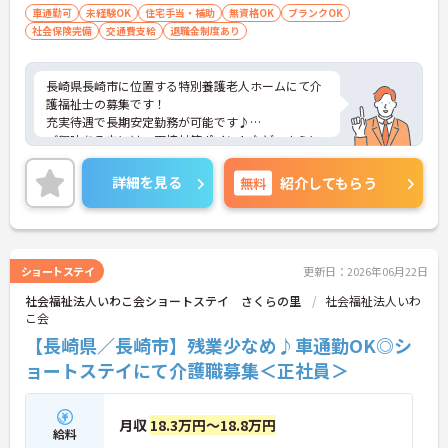
車通勤可
未経験OK
住宅手当・補助
無資格OK
ブランクOK
社会保険完備
交通費支給
退職金制度あり
長崎県長崎市に位置する特別養護老人ホームにて介
護福祉士の募集です！
充実待遇で長期安定勤務が可能です♪
ご興味ある方には、面接対策ポイントなど、さらに
詳細をお話しいたしますのでお気軽にご相談くださ
い！
詳細を見る
無料
紹介してもらう
ショートステイ
更新日：2026年06月22日
社会福祉法人いわこ会ショートステイ さくらの里
社会福祉法人いわ
こ会
【長崎県／長崎市】残業少なめ♪車通勤OK◎シ
ョートステイにて介護職募集＜正社員＞
月収
18.3万円～18.8万円
給料