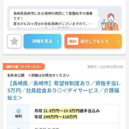
長崎県長崎市にある精神科病院にて看護助手の募集
です！
賞与が4.20ヶ月分の支給実績がございますので、高
いモチベーションを保ってご就業頂けます♪
基本残業はなく、プライベートの時間もたっぷり！
オンオフ共に充実させることができます◎
詳細を見る
無料
紹介してもらう
ご興味のある方には、面接対策ポイントなど、さら
に詳細をお話しいたしますのでお気軽にご相談くだ
さい！
通所介護（デイサービス）
更新日：2026年05月26日
名称非公開 ※詳細はお問合せください
【長崎県／長崎市】希望休制度あり／資格手当1.
5万円／社員給食あり◎＜デイサービス／介護福
祉士＞
月収
21.9万円～23.9万円
諸手当込み
給料
年収
299万円～328万円