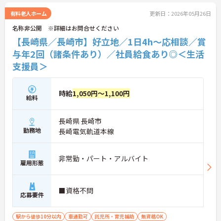
◆介護福祉士資格手当が充実しているほか、対象資
格の取得費用を最大10万円まで補助する制度をご用
有料老人ホーム
更新日：2026年05月26日
意。働きながらのスキルアップやキャリアアップを
名称非公開 ※詳細はお問合せください
会社が全力でバックアップします。
【長崎県／長崎市】好立地／1日4h～応相談／賞
与年2回（諸条件あり）／社員給食あり◎＜生活
支援員＞
時給
1,050円～1,100円
給料
長崎県 長崎市
勤務地
長崎電気軌道本線
非常勤・パート・アルバイト
雇用形態
■資格不問
応募要件
駅から徒歩10分以内
車通勤可
託児所・育児補助
無資格OK