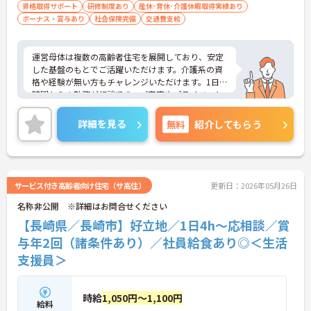
資格取得サポート
研修制度あり
産休･育休･介護休暇取得実績あり
ボーナス・賞与あり
社会保険完備
交通費支給
運営母体は複数の高齢者住宅を展開しており、安定
した基盤のもとでご活躍いただけます。介護系の資
格や経験が無い方もチャレンジいただけます。1日4
時間からの勤務が相談でき、ご家庭やプライベート
との両立もしやすい環境です。賞与（年2回、諸条件
あり）や昇給の実績もあり、あなたの頑張りがしっ
詳細を見る
無料
紹介してもらう
かりと評価されます。無料の社員給食（1日1食）
や、育休からの復職をサポートする育児給付金+
（プラス）制度（最大10万円）、資格取得支援制度
（最大10万円補助）など、福利厚生も充実していま
す。社内研修やキャリアパス制度も整っており、ス
サービス付き高齢者向け住宅（サ高住）
更新日：2026年05月26日
キルアップを目指したい方にも最適です。ご興味の
名称非公開 ※詳細はお問合せください
ある方には、面接対策ポイントなど、さらに詳細を
お話ししますのでお気軽にご相談ください！
【長崎県／長崎市】好立地／1日4h～応相談／賞
与年2回（諸条件あり）／社員給食あり◎＜生活
支援員＞
時給
1,050円～1,100円
給料