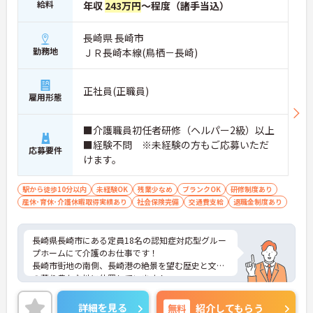
給料
年収
243万円
～程度（諸手当込）
長崎県 長崎市
勤務地
ＪＲ長崎本線(鳥栖－長崎)
正社員(正職員)
雇用形態
■介護職員初任者研修（ヘルパー2級）以上
■経験不問 ※未経験の方もご応募いただ
応募要件
けます。
駅から徒歩10分以内
未経験OK
残業少なめ
ブランクOK
研修制度あり
産休･育休･介護休暇取得実績あり
社会保険完備
交通費支給
退職金制度あり
長崎県長崎市にある定員18名の認知症対応型グルー
プホームにて介護のお仕事です！
長崎市街地の南側、長崎港の絶景を望む歴史と文化
の薫り豊かな地に位置しています！
社会保険完備はもちろん、福利厚生補助制度や保養
施設など充実した福利厚生をご用意♪
詳細を見る
無料
紹介してもらう