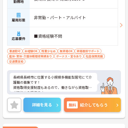
勤務地
非常勤・パート・アルバイト
雇用形態
■資格経験不問
応募要件
車通勤可
未経験OK
残業少なめ
無資格OK
資格取得サポート
産休･育休･介護休暇取得実績あり
ボーナス・賞与あり
社会保険完備
交通費支給
長崎県長崎市に位置する小規模多機能型居宅にて介
護職の募集です！
資格取得支援制度もあるので、働きながら資格取得
が目指せる環境です。
ご興味ある方には、面接対策ポイントなど、さらに
詳細をお話しいたしますのでお気軽にご相談くださ
詳細を見る
無料
紹介してもらう
い！