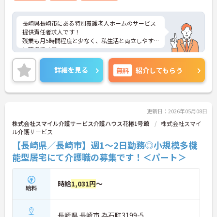
長崎県長崎市にある特別養護老人ホームのサービス
提供責任者求人です！
残業も月5時間程度と少なく、私生活と両立しやす
い職場です◎
ご興味ある方には、面接対策ポイントなど、詳細を
お話しいたしますのでお気軽にご相談ください。
詳細を見る
無料
紹介してもらう
更新日：2026年05月08日
株式会社スマイル介護サービス介護ハウス花椿1号館
株式会社スマイ
ル介護サービス
【長崎県／長崎市】週1～2日勤務◎小規模多機
能型居宅にて介護職の募集です！＜パート＞
時給
1,031円
～
給料
長崎県 長崎市 為石町3199-5