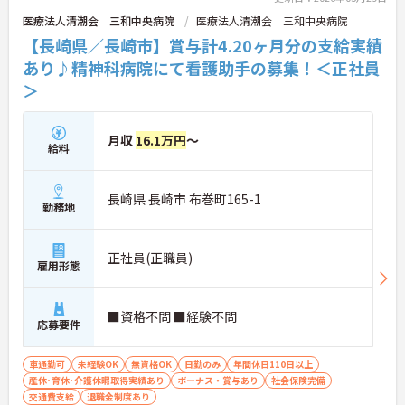
医療法人清潮会 三和中央病院
医療法人清潮会 三和中央病院
【長崎県／長崎市】賞与計4.20ヶ月分の支給実績
あり♪精神科病院にて看護助手の募集！＜正社員
＞
月収
16.1万円
～
給料
長崎県 長崎市 布巻町165-1
勤務地
正社員(正職員)
雇用形態
■資格不問 ■経験不問
応募要件
車通勤可
未経験OK
無資格OK
日勤のみ
年間休日110日以上
産休･育休･介護休暇取得実績あり
ボーナス・賞与あり
社会保険完備
交通費支給
退職金制度あり