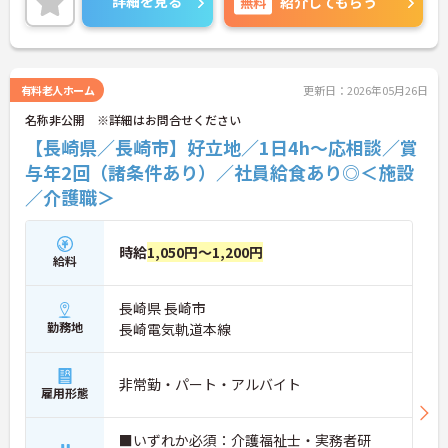
詳細を見る
無料
紹介してもらう
からの復職をサポートする育児給付金+（プラス）
制度（最大10万円）、資格取得支援制度（最大10万
円補助）など、福利厚生も充実しています。社内研
修やキャリアパス制度も整っており、スキルアップ
を目指したい方にも最適です。ご興味のある方に
有料老人ホーム
更新日：2026年05月26日
は、面接対策ポイントなど、さらに詳細をお話しし
名称非公開 ※詳細はお問合せください
ますのでお気軽にご相談ください！
【長崎県／長崎市】好立地／1日4h～応相談／賞
与年2回（諸条件あり）／社員給食あり◎＜施設
／介護職＞
時給
1,050円～1,200円
給料
長崎県 長崎市
勤務地
長崎電気軌道本線
非常勤・パート・アルバイト
雇用形態
■いずれか必須：介護福祉士・実務者研