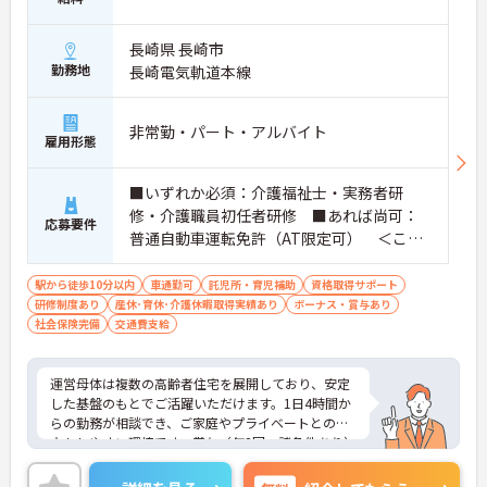
長崎県 長崎市
勤務地
長崎電気軌道本線
非常勤・パート・アルバイト
雇用形態
■いずれか必須：介護福祉士・実務者研
修・介護職員初任者研修 ■あれば尚可：
応募要件
普通自動車運転免許（AT限定可） ＜こん
な方におすすめ＞ワークライフバランスを
大切にしたいとお考えの方、入居者様それ
駅から徒歩10分以内
車通勤可
託児所・育児補助
資格取得サポート
研修制度あり
産休･育休･介護休暇取得実績あり
ぞれに合わせた、温かいケアを提供したい
ボーナス・賞与あり
社会保険完備
交通費支給
方、これまでの介護分野でのご経験を有効
に活用したい方
運営母体は複数の高齢者住宅を展開しており、安定
した基盤のもとでご活躍いただけます。1日4時間か
らの勤務が相談でき、ご家庭やプライベートとの両
立もしやすい環境です。賞与（年2回、諸条件あり）
や昇給の実績もあり、あなたの頑張りがしっかりと
評価されます。無料の社員給食（1日1食）や、育休