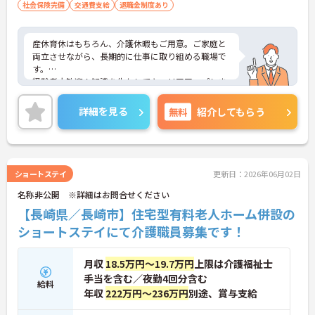
社会保険完備
交通費支給
退職金制度あり
産休育休はもちろん、介護休暇もご用意。ご家庭と
両立させながら、長期的に仕事に取り組める職場で
す。
経験者大歓迎！知識を生かしてキャリアアップしま
せんか？
ご興味ある方には、面接対策ポイントなど、さらに
詳細を見る
無料
紹介してもらう
詳細をお話しいたしますのでお気軽にご相談くださ
い。
ショートステイ
更新日：2026年06月02日
名称非公開 ※詳細はお問合せください
【長崎県／長崎市】住宅型有料老人ホーム併設の
ショートステイにて介護職員募集です！
月収
18.5万円～19.7万円
上限は介護福祉士
手当を含む／夜勤4回分含む
給料
年収
222万円～236万円
別途、賞与支給