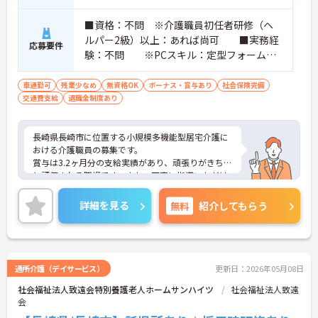
■資格：不問 ※介護職員初任者研修（ヘ
ルパー2級）以上：あれば尚可 ■実務経
応募要件
験：不問 ※PCスキル：定型フォームへ
の入力程度 ■普通自動車運転免許（AT
限定可）：あれば尚可
車通勤可
残業少なめ
無資格OK
ボーナス・賞与あり
社会保険完備
交通費支給
退職金制度あり
長崎県長崎市に位置する小規模多機能型居宅介護に
おける介護職員の募集です。
賞与は3.2ヶ月分の支給実績があり、頑張りがきちん
と評価される職場です。また、丁寧に指導いただけ
るので、業務に不安がある方でも安心してご勤務い
ただけます。
詳細を見る
無料
紹介してもらう
ご興味のある方には、面接対策ポイントなど、さら
に詳細をお話しいたしますのでお気軽にご相談くだ
さい！
通所介護（デイサービス）
更新日：2026年05月08日
社会福祉法人致遠会特別養護老人ホームサンハイツ
社会福祉法人致遠
会