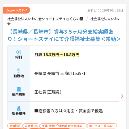
ショートステイ
更新日：2026年06月22日
社会福祉法人いわこ会ショートステイさくらの里
社会福祉法人いわこ
会
【長崎県／長崎市】賞与3.5ヶ月分支給実績あ
り！ショートステイにて介護福祉士募集＜常勤＞
月収
18.3万円～18.8万円
給料
長崎県 長崎市 三京町1539-1
勤務地
正社員(正職員)
雇用形態
■経験者の方は採用面・賃金面で優遇
応募要件
車通勤可
未経験OK
産休･育休･介護休暇取得実績あり
ボーナス・賞与あり