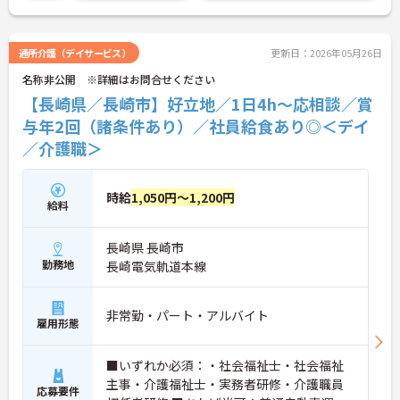
（プラス）制度（最大10万円）、資格取得支援制度
（最大10万円補助）など、福利厚生も充実していま
す。社内研修やキャリアパス制度も整っており、ス
通所介護（デイサービス）
更新日：2026年05月26日
キルアップを目指したい方にも最適です。ご興味の
名称非公開 ※詳細はお問合せください
ある方には、面接対策ポイントなど、さらに詳細を
お話ししますのでお気軽にご相談ください！
【長崎県／長崎市】好立地／1日4h～応相談／賞
与年2回（諸条件あり）／社員給食あり◎＜デイ
／介護職＞
時給
1,050円～1,200円
給料
長崎県 長崎市
勤務地
長崎電気軌道本線
非常勤・パート・アルバイト
雇用形態
■いずれか必須：・社会福祉士・社会福祉
主事・介護福祉士・実務者研修・介護職員
応募要件