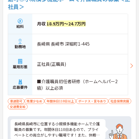
社員＞
月収
18.9万円～24.7万円
給料
長崎県 長崎市 深堀町1-445
勤務地
正社員(正職員)
雇用形態
■介護職員初任者研修（ホームヘルパー2
応募要件
級）以上必須
車通勤可
残業少なめ
年間休日110日以上
ボーナス・賞与あり
社会保険完備
交通費支給
長崎県長崎市に位置する小規模多機能ホームで介護
職員の募集です。年間休日110日あるので、プライ
ベートとの両立がしやすい職場です！また、休暇制