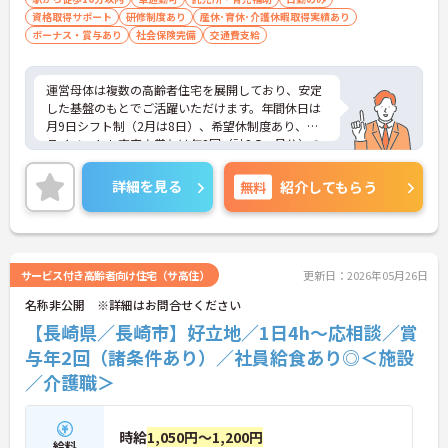
資格取得サポート
研修制度あり
産休･育休･介護休暇取得実績あり
ボーナス・賞与あり
社会保険完備
交通費支給
運営母体は複数の高齢者住宅を展開しており、安定
した基盤のもとでご活躍いただけます。年間休日は
月9日シフト制（2月は8日）、希望休制度あり、プ
ライベートも充実♪賞与は年2回（計2.5ヶ月分）の
実績があり、頑張りが評価される環境です。社員給
食（食事補助手当5,600円支給）や育児給付金制度
詳細を見る
無料
紹介してもらう
（最大10万円支給）など、福利厚生も魅力。社内研
修や資格取得支援制度（対象資格の取得費用を最大
10万円まで補助）も整っており、スキルアップを目
指せます。ご興味のある方には、面接対策ポイント
など、さらに詳細をお話ししますのでお気軽にご相
サービス付き高齢者向け住宅（サ高住）
更新日：2026年05月26日
談ください！
名称非公開 ※詳細はお問合せください
【長崎県／長崎市】好立地／1日4h～応相談／賞
与年2回（諸条件あり）／社員給食あり◎＜施設
／介護職＞
時給
1,050円～1,200円
給料