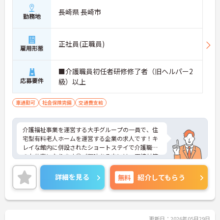
長崎県 長崎市
勤務地
正社員(正職員)
雇用形態
■介護職員初任者研修修了者（旧ヘルパー2
応募要件
級）以上
車通勤可
社会保険完備
交通費支給
介護福祉事業を運営する大手グループの一員で、住
宅型有料老人ホームを運営する企業の求人です！キ
レイな館内に併設されたショートステイで介護職員
のお仕事になります◎ご興味ある方には、面接対策
ポイントなど、さらに詳細をお話しいたしますので
お気軽にご相談ください！
詳細を見る
無料
紹介してもらう
更新日：2026年05月29日