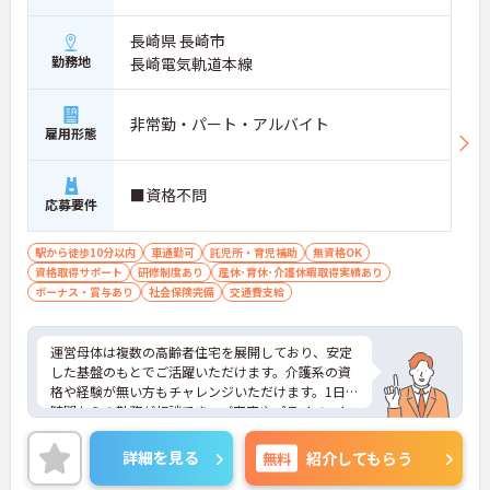
長崎県 長崎市
勤務地
長崎電気軌道本線
非常勤・パート・アルバイト
雇用形態
■資格不問
応募要件
駅から徒歩10分以内
車通勤可
託児所・育児補助
無資格OK
資格取得サポート
研修制度あり
産休･育休･介護休暇取得実績あり
ボーナス・賞与あり
社会保険完備
交通費支給
運営母体は複数の高齢者住宅を展開しており、安定
した基盤のもとでご活躍いただけます。介護系の資
格や経験が無い方もチャレンジいただけます。1日4
時間からの勤務が相談でき、ご家庭やプライベート
との両立もしやすい環境です。賞与（年2回、諸条件
あり）や昇給の実績もあり、あなたの頑張りがしっ
詳細を見る
無料
紹介してもらう
かりと評価されます。無料の社員給食（1日1食）
や、育休からの復職をサポートする育児給付金+