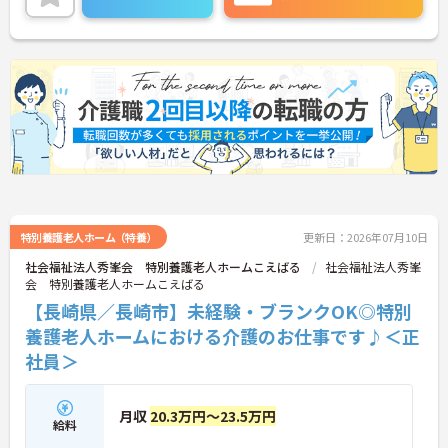
三菱電機グループならではの働きやすい環境が整っ
ています◎
また、勤務時間や勤務日はご希望を考慮！家事や育
児とも両立させやすく、家庭をお持ちの方も無理な
く働けます☆
ご興味がある方は是非一度マイナビまでお問合せく
ださい！！
特別養護老人ホーム（特養）
更新日：2026年07月10日
社会福祉法人秀峯会 特別養護老人ホームこえばる
社会福祉法人秀峯
会 特別養護老人ホームこえばる
【長崎県／長崎市】未経験・ブランクOK◎特別
養護老人ホームにおける介護のお仕事です♪＜正
社員＞
月収
20.3万円～23.5万円
給料