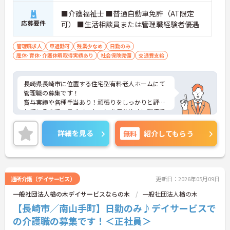
■介護福祉士 ■普通自動車免許（AT限定
応募要件
可） ■生活相談員または管理職経験者優遇
管理職求人
車通勤可
残業少なめ
日勤のみ
産休･育休･介護休暇取得実績あり
社会保険完備
交通費支給
長崎県長崎市に位置する住宅型有料老人ホームにて
管理職の募集です！
賞与実績や各種手当あり！頑張りをしっかりと評価
しているので、モチベーションを保ちやすい環境で
す♪
育児休暇制度がありますので、ライフステージに応
詳細を見る
無料
紹介してもらう
じて長くお仕事を続けていくことができます◎
ご興味のある方は、マイナビ介護職までお問い合わ
せください。
通所介護（デイサービス）
更新日：2026年05月09日
一般社団法人楢の木デイサービスならの木
一般社団法人楢の木
【長崎市／南山手町】日勤のみ♪デイサービスで
の介護職の募集です！＜正社員＞