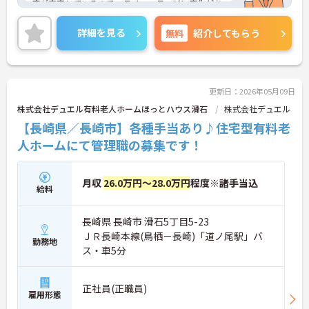
度が充実しているので、ライフステージに変化があ
った際も安心です♪ご興味のある方はご面接のポイ
ントお伝えしますのでご気軽にお問い合わせくださ
詳細を見る
無料
紹介してもらう
い。
更新日：2026年05月09日
株式会社デュエル有料老人ホームほっとハウス滑石
株式会社デュエル
【長崎県／長崎市】各種手当あり♪住宅型有料老
人ホームにて管理職の募集です！
月収
26.0万円～28.0万円
程度※諸手当込
給料
長崎県 長崎市 滑石5丁目5-23
ＪＲ長崎本線(鳥栖－長崎)「道ノ尾駅」バ
勤務地
ス・車5分
正社員(正職員)
雇用形態