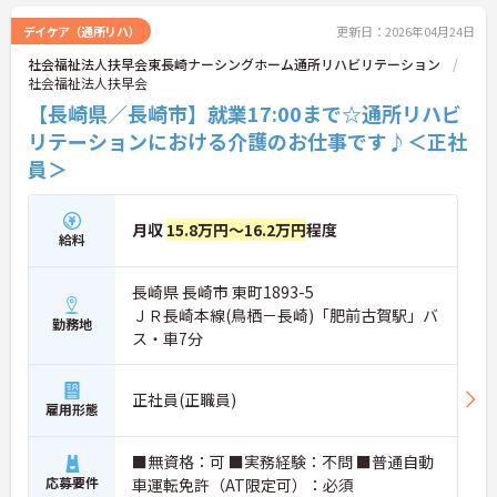
デイケア（通所リハ）
更新日：2026年04月24日
社会福祉法人扶早会東長崎ナーシングホーム通所リハビリテーション
社会福祉法人扶早会
【長崎県／長崎市】就業17:00まで☆通所リハビ
リテーションにおける介護のお仕事です♪＜正社
員＞
月収
15.8万円～16.2万円
程度
給料
長崎県 長崎市 東町1893-5
ＪＲ長崎本線(鳥栖－長崎)「肥前古賀駅」バ
勤務地
ス・車7分
正社員(正職員)
雇用形態
■無資格：可 ■実務経験：不問 ■普通自動
応募要件
車運転免許（AT限定可）：必須