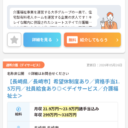
介護福祉事業を運営する大手グループの一員で、住
宅型有料老人ホームを運営する企業の求人です！キ
レイな館内に併設されたショートステイで介護職員
のお仕事になります◎ご興味ある方には、面接対策
ポイントなど、さらに詳細をお話しいたしますので
お気軽にご相談ください！
詳細を見る
無料
紹介してもらう
通所介護（デイサービス）
更新日：2026年05月26日
名称非公開 ※詳細はお問合せください
【長崎県／長崎市】希望休制度あり／資格手当1.
5万円／社員給食あり◎＜デイサービス／介護福
祉士＞
月収
21.9万円～23.9万円
諸手当込み
給料
年収
299万円～328万円
長崎県 長崎市