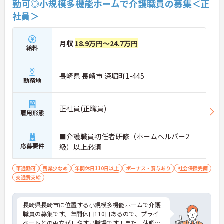
勤可◎小規模多機能ホームで介護職員の募集＜正
社員＞
月収
18.9万円～24.7万円
給料
長崎県 長崎市 深堀町1-445
勤務地
正社員(正職員)
雇用形態
■介護職員初任者研修（ホームヘルパー2
応募要件
級）以上必須
車通勤可
残業少なめ
年間休日110日以上
ボーナス・賞与あり
社会保険完備
交通費支給
長崎県長崎市に位置する小規模多機能ホームで介護
職員の募集です。年間休日110日あるので、プライ
ベートとの両立がしやすい職場です！また、休暇制