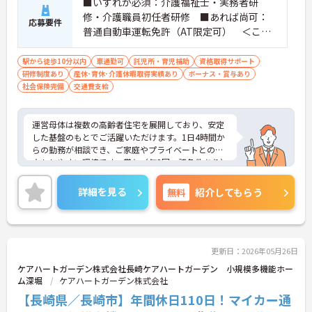
■いずれか必須：介護福祉士・実務者研
修・介護職員初任者研修 ■あれば尚可：
応募要件
普通自動車運転免許（AT限定可） ＜こん
な方におすすめ＞ワークライフバランスを
大切にしたいとお考えの方、入居者様それ
駅から徒歩10分以内
車通勤可
託児所・育児補助
資格取得サポート
研修制度あり
産休･育休･介護休暇取得実績あり
ぞれに合わせた、温かいケアを提供したい
ボーナス・賞与あり
社会保険完備
交通費支給
方、これまでの介護分野でのご経験を有効
に活用したい方
運営母体は複数の高齢者住宅を展開しており、安定
した基盤のもとでご活躍いただけます。1日4時間か
らの勤務が相談でき、ご家庭やプライベートとの両
立もしやすい環境です。賞与（年2回、諸条件あり）
や昇給の実績もあり、あなたの頑張りがしっかりと
評価されます。無料の社員給食（1日1食）や、育休
詳細を見る
無料
紹介してもらう
からの復職をサポートする育児給付金+（プラス）
制度（最大10万円）、資格取得支援制度（最大10万
円補助）など、福利厚生も充実しています。社内研
修やキャリアパス制度も整っており、スキルアップ
を目指したい方にも最適です。ご興味のある方に
更新日：2026年05月26日
は、面接対策ポイントなど、さらに詳細をお話しし
ケアハートガーデン株式会社長崎ケアハートガーデン 小規模多機能ホー
ますのでお気軽にご相談ください！
ム深堀
ケアハートガーデン株式会社
【長崎県／長崎市】年間休日110日！マイカー通