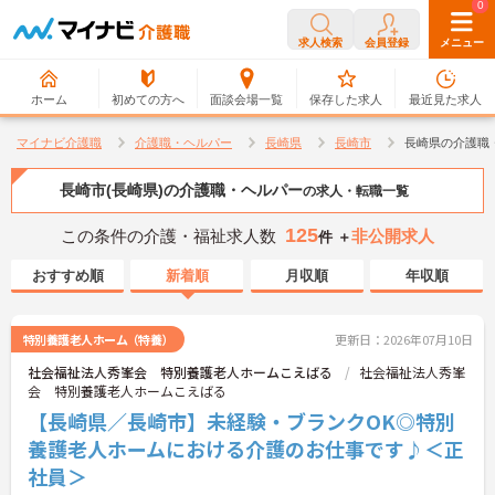
0
0
求人検索
会員登録
メニュー
ホーム
初めての方へ
面談会場一覧
保存した求人
最近見た求人
マイナビ介護職
介護職・ヘルパー
長崎県
長崎市
長崎県の介護職
長崎市(長崎県)の介護職・ヘルパー
の求人・転職一覧
125
この条件の介護・福祉求人数
非公開求人
件 ＋
おすすめ順
新着順
月収順
年収順
特別養護老人ホーム（特養）
更新日：2026年07月10日
社会福祉法人秀峯会 特別養護老人ホームこえばる
社会福祉法人秀峯
会 特別養護老人ホームこえばる
【長崎県／長崎市】未経験・ブランクOK◎特別
養護老人ホームにおける介護のお仕事です♪＜正
社員＞