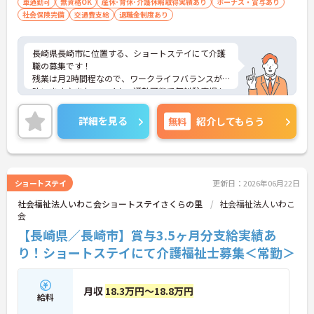
車通勤可
無資格OK
産休･育休･介護休暇取得実績あり
ボーナス・賞与あり
社会保険完備
交通費支給
退職金制度あり
長崎県長崎市に位置する、ショートステイにて介護
職の募集です！
残業は月2時間程なので、ワークライフバランスが
叶います♪また、マイカー通勤可能で無料駐車場も
あるので通勤らくらくです◎
ご興味のある方には、面接対策ポイントなど、さら
詳細を見る
無料
紹介してもらう
に詳細をお話しいたしますのでお気軽にご相談くだ
さい！
ショートステイ
更新日：2026年06月22日
社会福祉法人いわこ会ショートステイさくらの里
社会福祉法人いわこ
会
【長崎県／長崎市】賞与3.5ヶ月分支給実績あ
り！ショートステイにて介護福祉士募集＜常勤＞
月収
18.3万円～18.8万円
給料