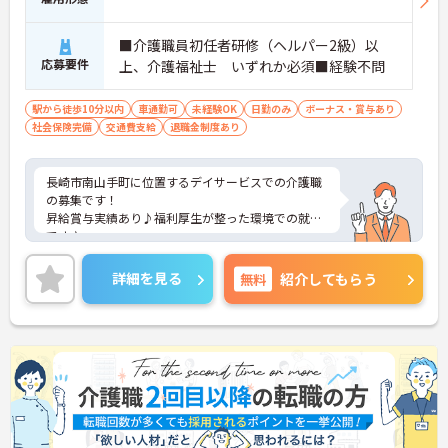
■介護職員初任者研修（ヘルパー2級）以
応募要件
上、介護福祉士 いずれか必須■経験不問
駅から徒歩10分以内
車通勤可
未経験OK
日勤のみ
ボーナス・賞与あり
社会保険完備
交通費支給
退職金制度あり
長崎市南山手町に位置するデイサービスでの介護職
の募集です！
昇給賞与実績あり♪福利厚生が整った環境での就業
です♪
ご興味のある方には、詳しく面接ポイント等お伝え
させていただきますので、お気軽にご相談くださ
詳細を見る
無料
紹介してもらう
い。