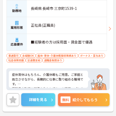
長崎県 長崎市 三京町1539-1
勤務地
正社員(正職員)
雇用形態
■経験者の方は採用面・賃金面で優遇
応募要件
車通勤可
未経験OK
産休･育休･介護休暇取得実績あり
ボーナス・賞与あり
社会保険完備
交通費支給
退職金制度あり
産休育休はもちろん、介護休暇もご用意。ご家庭と
両立させながら、長期的に仕事に取り組める職場で
す。
経験者大歓迎！知識を生かしてキャリアアップしま
せんか？
ご興味ある方には、面接対策ポイントなど、さらに
詳細を見る
無料
紹介してもらう
詳細をお話しいたしますのでお気軽にご相談くださ
い。