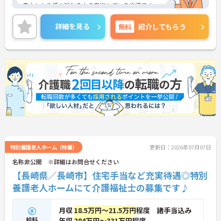
自立した生活を送れるよう目指している施設です。
未経験の方やブランクがある方も歓迎です。新しく
介護業務をスタートさせたい方にもおすすめの求人
詳細を見る
無料
紹介してもらう
です。
ご興味のある方には、面接対策ポイントなど、さら
に詳細をご案内しますのでお気軽にご相談くださ
い！
特別養護老人ホーム（特養）
更新日：2026年07月07日
名称非公開 ※詳細はお問合せください
【長崎県／長崎市】住宅手当など充実待遇◎特別
養護老人ホームにて介護福祉士の募集です♪
月収
18.5万円～21.5万円
程度 諸手当込み
給料
年収
284万円～331万円
程度