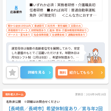
■いずれか必須：実務者研修・介護職員初
任者研修 ■あれば尚可：普通自動車運転
応募要件
免許（AT限定可） ＜こんな方におすすめ
＞ワークライフバランスを大切にしたいと
お考えの方、入居者様それぞれに合わせ
駅から徒歩10分以内
車通勤可
託児所・育児補助
日勤のみ
資格取得サポート
た、温かいケアを提供したい方、これまで
研修制度あり
産休･育休･介護休暇取得実績あり
ボーナス・賞与あり
社会保険完備
交通費支給
退職金制度あり
の介護分野でのご経験を有効に活用したい
方
運営母体は複数の高齢者住宅を展開しており、安定
した基盤のもとでご活躍いただけます。年間休日は
月9日シフト制（2月は8日）、希望休制度あり、プ
ライベートも充実♪賞与は年2回（計2.5ヶ月分）の
実績があり、頑張りが評価される環境です。社員給
食（食事補助手当5,600円支給）や育児給付金制度
詳細を見る
無料
紹介してもらう
（最大10万円支給）など、福利厚生も魅力。社内研
修や資格取得支援制度（対象資格の取得費用を最大
10万円まで補助）も整っており、スキルアップを目
指せます。ご興味のある方には、面接対策ポイント
など、さらに詳細をお話ししますのでお気軽にご相
有料老人ホーム
更新日：2026年04月16日
談ください！
名称非公開 ※詳細はお問合せください
【長崎県／長崎市】希望休制度あり／賞与年2回