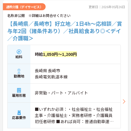
格の取得費用を最大10万円まで補助する制度をご用
通所介護（デイサービス）
更新日：2026年05月26日
意。働きながらのスキルアップやキャリアアップを
名称非公開 ※詳細はお問合せください
会社が全力でバックアップします。
【長崎県／長崎市】好立地／1日4h～応相談／賞
与年2回（諸条件あり）／社員給食あり◎＜デイ
／介護職＞
時給
1,050円～1,200円
給料
長崎県 長崎市
勤務地
長崎電気軌道本線
非常勤・パート・アルバイト
雇用形態
■いずれか必須：・社会福祉士・社会福祉
主事・介護福祉士・実務者研修・介護職員
応募要件
初任者研修 ■あれば尚可：普通自動車運転
免許（AT限定可）