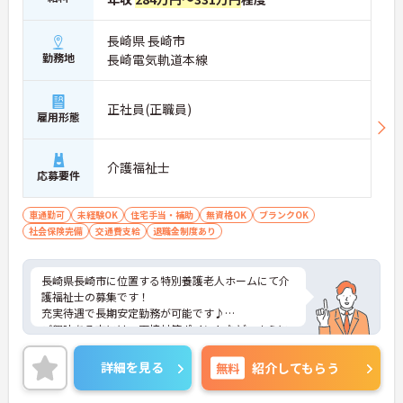
長崎県 長崎市
勤務地
長崎電気軌道本線
正社員(正職員)
雇用形態
介護福祉士
応募要件
車通勤可
未経験OK
住宅手当・補助
無資格OK
ブランクOK
社会保険完備
交通費支給
退職金制度あり
長崎県長崎市に位置する特別養護老人ホームにて介
護福祉士の募集です！
充実待遇で長期安定勤務が可能です♪
ご興味ある方には、面接対策ポイントなど、さらに
詳細をお話しいたしますのでお気軽にご相談くださ
い！
詳細を見る
無料
紹介してもらう