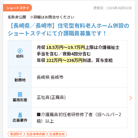
ショートステイ
更新日：2026年06月02日
名称非公開 ※詳細はお問合せください
【長崎県／長崎市】住宅型有料老人ホーム併設の
ショートステイにて介護職員募集です！
月収
18.5万円～19.7万円
上限は介護福祉士
手当を含む／夜勤4回分含む
給料
年収
222万円～236万円
別途、賞与支給
長崎県 長崎市
勤務地
正社員(正職員)
雇用形態
■介護職員初任者研修修了者（旧ヘルパー2
応募要件
級）以上
車通勤可
社会保険完備
交通費支給