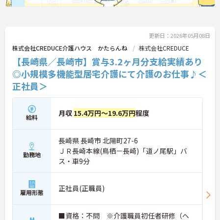
更新日：2026年05月08日
株式会社CREDUCE介護ハウス かたらんね
株式会社CREDUCE
【長崎県／長崎市】賞与3.2ヶ月分支給実績あり
◎小規模多機能型居宅介護にて介護のお仕事♪＜
正社員＞
月収
15.4万円～19.6万円
程度
給料
長崎県 長崎市 北陽町27-6
ＪＲ長崎本線(鳥栖－長崎)「道ノ尾駅」バ
勤務地
ス・車9分
正社員(正職員)
雇用形態
■資格：不問 ※介護職員初任者研修（ヘ