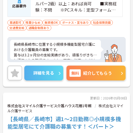
ルパー2級）以上：あれば尚可 ■実務経
応募要件
験：不問 ※PCスキル：定型フォームへ
の入力程度 ■普通自動車運転免許（AT
限定可）：あれば尚可
車通勤可
残業少なめ
無資格OK
ボーナス・賞与あり
社会保険完備
交通費支給
退職金制度あり
長崎県長崎市に位置する小規模多機能型居宅介護に
おける介護職員の募集です。
賞与は3.2ヶ月分の支給実績があり、頑張りがきちん
と評価される職場です。また、丁寧に指導いただけ
るので、業務に不安がある方でも安心してご勤務い
ただけます。
詳細を見る
無料
紹介してもらう
ご興味のある方には、面接対策ポイントなど、さら
に詳細をお話しいたしますのでお気軽にご相談くだ
さい！
更新日：2026年05月08日
株式会社スマイル介護サービス介護ハウス花椿1号館
株式会社スマイ
ル介護サービス
【長崎県／長崎市】週1～2日勤務◎小規模多機
能型居宅にて介護職の募集です！＜パート＞