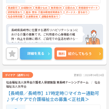
車通勤可
未経験OK
残業少なめ
無資格OK
日勤のみ
資格取得サポート
研修制度あり
産休･育休･介護休暇取得実績あり
ボーナス・賞与あり
社会保険完備
交通費支給
退職金制度あり
長崎県長崎市に位置する通所リハビリテーションに
おける介護の募集です。ご利用者の心身機能の維
持・向上を目標に掲げ、ご自宅での生活を続けられ
るようサポートしています。
就業は17:00までなので、勤務終了後のプライベー
トの時間も充実させることが可能です。また、賞与
詳細を見る
無料
紹介してもらう
は3.2ヶ月分の支給実績があり、頑張りがきちんと評
価される職場です。
ご興味のある方には、面接対策ポイントなど、さら
に詳細をお話しいたしますのでお気軽にご相談くだ
さい！
デイケア（通所リハ）
更新日：2026年04月24日
社会福祉法人扶早会介護老人保健施設 東長崎ナーシングホーム
社会
福祉法人扶早会
【長崎県／長崎市】17時定時◎マイカー通勤可
♪デイケアで介護福祉士の募集＜正社員＞