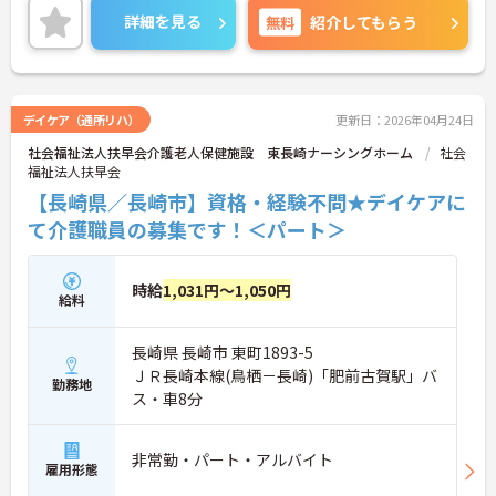
詳細をお話しいたしますのでお気軽にご相談くださ
詳細を見る
無料
紹介してもらう
い！
デイケア（通所リハ）
更新日：2026年04月24日
社会福祉法人扶早会介護老人保健施設 東長崎ナーシングホーム
社会
福祉法人扶早会
【長崎県／長崎市】資格・経験不問★デイケアに
て介護職員の募集です！＜パート＞
時給
1,031円～1,050円
給料
長崎県 長崎市 東町1893-5
ＪＲ長崎本線(鳥栖－長崎)「肥前古賀駅」バ
勤務地
ス・車8分
非常勤・パート・アルバイト
雇用形態