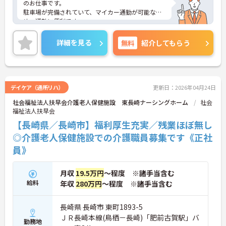
のお仕事です。
駐車場が完備されていて、マイカー通勤が可能なた
め、通勤に便利です。
ご興味ある方には、面接対策ポイントなど、さらに
詳細をお話しいたしますのでお気軽にご相談くださ
詳細を見る
無料
紹介してもらう
い。
デイケア（通所リハ）
更新日：2026年04月24日
社会福祉法人扶早会介護老人保健施設 東長崎ナーシングホーム
社会
福祉法人扶早会
【長崎県／長崎市】福利厚生充実／残業ほぼ無し
◎介護老人保健施設での介護職員募集です《正社
員》
月収
19.5万円
～程度 ※諸手当含む
給料
年収
280万円
～程度 ※諸手当含む
長崎県 長崎市 東町1893-5
ＪＲ長崎本線(鳥栖－長崎)「肥前古賀駅」バ
勤務地