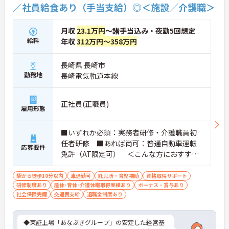
／社員給食あり（手当支給）◎＜施設／介護職＞
月収
23.1万円
～諸手当込み・夜勤5回想定
給料
年収
312万円～358万円
長崎県 長崎市
勤務地
長崎電気軌道本線
正社員(正職員)
雇用形態
■いずれか必須：実務者研修・介護職員初
任者研修 ■あれば尚可：普通自動車運転
応募要件
免許（AT限定可） ＜こんな方におすすめ
＞ワークライフバランスを大切にしたいと
お考えの方、入居者様それぞれに合わせ
駅から徒歩10分以内
車通勤可
託児所・育児補助
資格取得サポート
研修制度あり
産休･育休･介護休暇取得実績あり
た、温かいケアを提供したい方、これまで
ボーナス・賞与あり
社会保険完備
交通費支給
退職金制度あり
の介護分野でのご経験を有効に活用したい
方
◆東証上場「あなぶきグループ」の安定した経営基