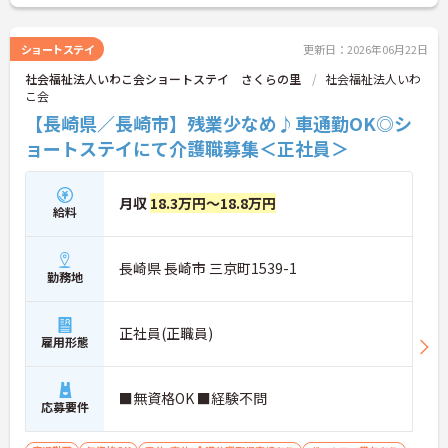
ショートステイ
更新日：2026年06月22日
社会福祉法人いわこ会ショートステイ さくらの里
社会福祉法人いわ
こ会
【長崎県／長崎市】残業少なめ♪車通勤OK◎シ
ョートステイにて介護職募集＜正社員＞
月収
18.3万円～18.8万円
給料
長崎県 長崎市 三京町1539-1
勤務地
正社員(正職員)
雇用形態
■無資格OK ■経験不問
応募要件