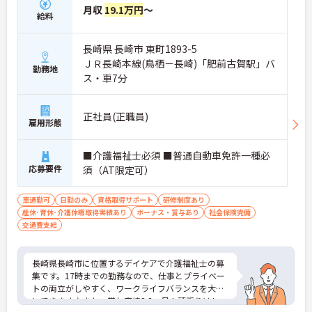
月収
19.1万円
～
給料
長崎県 長崎市 東町1893-5
ＪＲ長崎本線(鳥栖－長崎)「肥前古賀駅」バ
勤務地
ス・車7分
正社員(正職員)
雇用形態
■介護福祉士必須 ■普通自動車免許一種必
応募要件
須（AT限定可）
車通勤可
日勤のみ
資格取得サポート
研修制度あり
産休･育休･介護休暇取得実績あり
ボーナス・賞与あり
社会保険完備
交通費支給
長崎県長崎市に位置するデイケアで介護福祉士の募
集です。17時までの勤務なので、仕事とプライベー
トの両立がしやすく、ワークライフバランスを大切
にできます♪また、賞与実績3.2ヶ月！頑張りはしっ