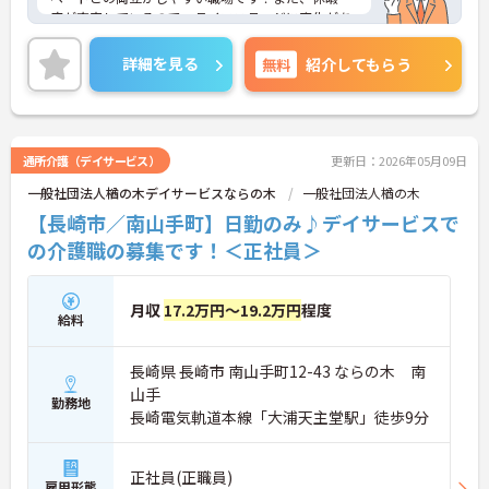
度が充実しているので、ライフステージに変化があ
った際も安心です♪ご興味のある方はご面接のポイ
ントお伝えしますのでご気軽にお問い合わせくださ
詳細を見る
無料
紹介してもらう
い。
通所介護（デイサービス）
更新日：2026年05月09日
一般社団法人楢の木デイサービスならの木
一般社団法人楢の木
【長崎市／南山手町】日勤のみ♪デイサービスで
の介護職の募集です！＜正社員＞
月収
17.2万円～19.2万円
程度
給料
長崎県 長崎市 南山手町12-43 ならの木 南
山手
勤務地
長崎電気軌道本線「大浦天主堂駅」徒歩9分
正社員(正職員)
雇用形態