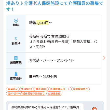
場あり♪介護老人保健施設にて介護職員の募集で
す！
時給
1,031円
～
給料
長崎県 長崎市 東町1893-5
ＪＲ長崎本線(鳥栖－長崎)「肥前古賀駅」バ
勤務地
ス・車8分
非常勤・パート・アルバイト
雇用形態
■資格・経験不問
応募要件
車通勤可
未経験OK
無資格OK
資格取得サポート
研修制度あり
産休･育休･介護休暇取得実績あり
交通費支給
長崎県長崎市にある介護老人保健施設にて介護職員