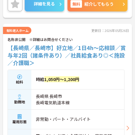
評価されます。無料の社員給食（1日1食）や、育休
詳細を見る
無料
紹介してもらう
からの復職をサポートする育児給付金+（プラス）
制度（最大10万円）、資格取得支援制度（最大10万
円補助）など、福利厚生も充実しています。社内研
修やキャリアパス制度も整っており、スキルアップ
を目指したい方にも最適です。ご興味のある方に
有料老人ホーム
更新日：2026年05月26日
は、面接対策ポイントなど、さらに詳細をお話しし
名称非公開 ※詳細はお問合せください
ますのでお気軽にご相談ください！
【長崎県／長崎市】好立地／1日4h～応相談／賞
与年2回（諸条件あり）／社員給食あり◎＜施設
／介護職＞
時給
1,050円～1,200円
給料
長崎県 長崎市
勤務地
長崎電気軌道本線
非常勤・パート・アルバイト
雇用形態