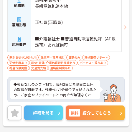
勤務地
長崎電気軌道本線
正社員(正職員)
雇用形態
■介護福祉士 ■普通自動車運転免許（AT限
応募要件
定可）あれば尚可
駅から徒歩10分以内
託児所・育児補助
日勤のみ
資格取得サポート
研修制度あり
産休･育休･介護休暇取得実績あり
ボーナス・賞与あり
社会保険完備
交通費支給
退職金制度あり
◆夜勤なしのシフト制で、毎月2日は希望日に公休
の取得が可能です。残業代も1分単位で支給されるた
め、ご家庭やプライベートとの両立が無理なく叶う
環境です。
◆賞与年2回に加え、食事補助手当の支給や手軽に
利用できる社員給食も完備。育休復帰時に最大10万
詳細を見る
無料
紹介してもらう
円が支給される「育児給付金プラス」など、ライフ
ステージが変化しても長く働きやすい制度が整って
います。
◆介護福祉士資格手当が充実しているほか、対象資