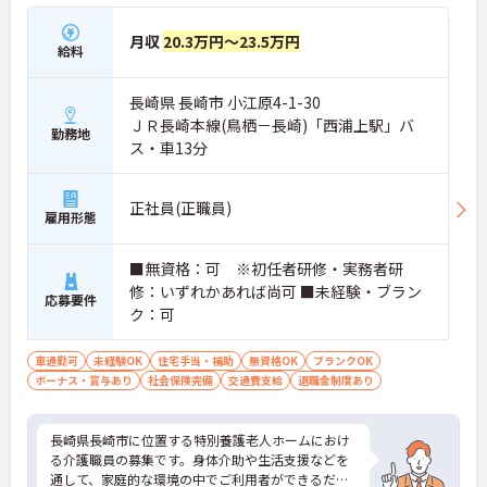
月収
20.3万円～23.5万円
給料
長崎県 長崎市 小江原4-1-30
ＪＲ長崎本線(鳥栖－長崎)「西浦上駅」バ
勤務地
ス・車13分
正社員(正職員)
雇用形態
■無資格：可 ※初任者研修・実務者研
修：いずれかあれば尚可 ■未経験・ブラン
応募要件
ク：可
車通勤可
未経験OK
住宅手当・補助
無資格OK
ブランクOK
ボーナス・賞与あり
社会保険完備
交通費支給
退職金制度あり
長崎県長崎市に位置する特別養護老人ホームにおけ
る介護職員の募集です。身体介助や生活支援などを
通して、家庭的な環境の中でご利用者ができるだけ