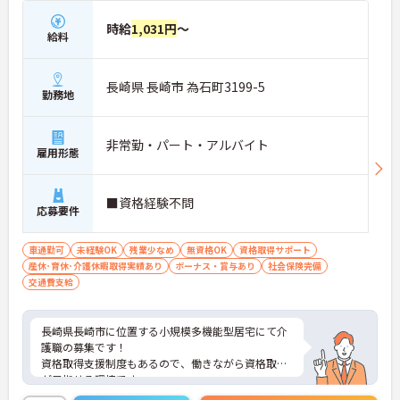
時給
1,031円
～
給料
長崎県 長崎市 為石町3199-5
勤務地
非常勤・パート・アルバイト
雇用形態
■資格経験不問
応募要件
車通勤可
未経験OK
残業少なめ
無資格OK
資格取得サポート
産休･育休･介護休暇取得実績あり
ボーナス・賞与あり
社会保険完備
交通費支給
長崎県長崎市に位置する小規模多機能型居宅にて介
護職の募集です！
資格取得支援制度もあるので、働きながら資格取得
が目指せる環境です。
ご興味ある方には、面接対策ポイントなど、さらに