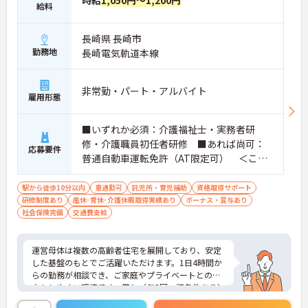
時給
1,050円～1,200円
給料
長崎県 長崎市
勤務地
長崎電気軌道本線
非常勤・パート・アルバイト
雇用形態
■いずれか必須：介護福祉士・実務者研
修・介護職員初任者研修 ■あれば尚可：
応募要件
普通自動車運転免許（AT限定可） ＜こん
な方におすすめ＞ワークライフバランスを
大切にしたいとお考えの方、入居者様それ
駅から徒歩10分以内
車通勤可
託児所・育児補助
資格取得サポート
研修制度あり
産休･育休･介護休暇取得実績あり
ぞれに合わせた、温かいケアを提供したい
ボーナス・賞与あり
社会保険完備
交通費支給
方、これまでの介護分野でのご経験を有効
に活用したい方
運営母体は複数の高齢者住宅を展開しており、安定
した基盤のもとでご活躍いただけます。1日4時間か
らの勤務が相談でき、ご家庭やプライベートとの両
立もしやすい環境です。賞与（年2回、諸条件あり）
や昇給の実績もあり、あなたの頑張りがしっかりと