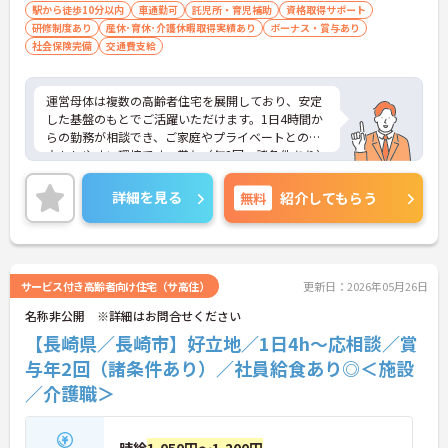
駅から徒歩10分以内
車通勤可
託児所・育児補助
資格取得サポート
研修制度あり
産休･育休･介護休暇取得実績あり
ボーナス・賞与あり
社会保険完備
交通費支給
運営母体は複数の高齢者住宅を展開しており、安定
した基盤のもとでご活躍いただけます。1日4時間か
らの勤務が相談でき、ご家庭やプライベートとの両
立もしやすい環境です。賞与（年2回、諸条件あり）
や昇給の実績もあり、あなたの頑張りがしっかりと
評価されます。無料の社員給食（1日1食）や、育休
詳細を見る
無料
紹介してもらう
からの復職をサポートする育児給付金+（プラス）
制度（最大10万円）、資格取得支援制度（最大10万
円補助）など、福利厚生も充実しています。社内研
修やキャリアパス制度も整っており、スキルアップ
を目指したい方にも最適です。ご興味のある方に
サービス付き高齢者向け住宅（サ高住）
更新日：2026年05月26日
は、面接対策ポイントなど、さらに詳細をお話しし
名称非公開 ※詳細はお問合せください
ますのでお気軽にご相談ください！
【長崎県／長崎市】好立地／1日4h～応相談／賞
与年2回（諸条件あり）／社員給食あり◎＜施設
／介護職＞