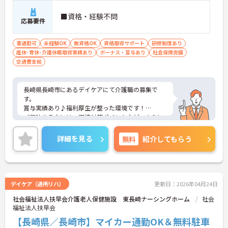
■資格・経験不問
応募要件
車通勤可
未経験OK
無資格OK
資格取得サポート
研修制度あり
産休･育休･介護休暇取得実績あり
ボーナス・賞与あり
社会保険完備
交通費支給
長崎県長崎市にあるデイケアにて介護職の募集で
す。
賞与実績あり♪福利厚生が整った環境です！
ご興味ある方には、面接対策ポイントなど、さらに
詳細をお話しいたしますのでお気軽にご相談くださ
い。
詳細を見る
無料
紹介してもらう
デイケア（通所リハ）
更新日：2026年04月24日
社会福祉法人扶早会介護老人保健施設 東長崎ナーシングホーム
社会
福祉法人扶早会
【長崎県／長崎市】マイカー通勤OK＆無料駐車