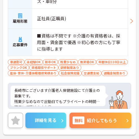
ス・車8分
正社員(正職員)
雇用形態
■資格は不問です ※介護の有資格者は、採
用面・賃金面で優遇 ※初心者の方にも丁寧
応募要件
に指導します
車通勤可
未経験OK
新卒OK
残業少なめ
無資格OK
年間休日110日以上
ブランクOK
資格取得サポート
研修制度あり
産休･育休･介護休暇取得実績あり
社会保険完備
交通費支給
退職金制度あり
長崎市にございます介護老人保健施設にて介護士の
募集です。
残業少なめなので出勤日でもプライベートの時間を
確保して頂けますよ◎
また研修や手当をはじめ福利厚生が充実！ご自身の
ライフステージや働き方に合わせて勤務しやすい環
詳細を見る
無料
紹介してもらう
境がととのっています★
ご興味ある方には、面接対策ポイントなど、詳細を
お話しいたしますのでお気軽にご相談ください。