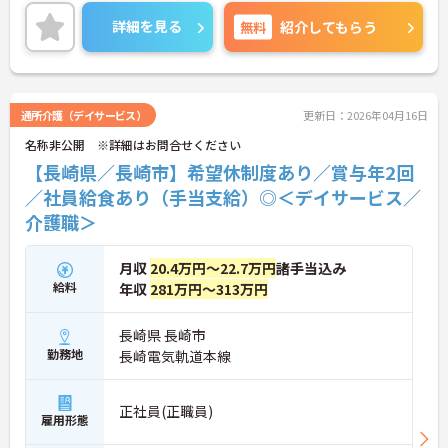
かりと評価され還元されます！ご興味のある方はご
面接のポイントお伝えしますのでご気軽にお問い合
詳細を見る
無料
紹介してもらう
わせください。
通所介護（デイサービス）
更新日：2026年04月16日
名称非公開 ※詳細はお問合せください
【長崎県／長崎市】希望休制度あり／賞与年2回
／社員給食あり（手当支給）◎＜デイサービス／
介護職＞
月収
20.4万円～22.7万円
諸手当込み
給料
年収
281万円～313万円
長崎県 長崎市
勤務地
長崎電気軌道本線
正社員(正職員)
雇用形態