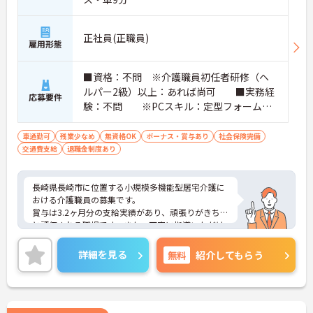
正社員(正職員)
雇用形態
■資格：不問 ※介護職員初任者研修（ヘ
ルパー2級）以上：あれば尚可 ■実務経
応募要件
験：不問 ※PCスキル：定型フォームへ
の入力程度 ■普通自動車運転免許（AT
限定可）：あれば尚可
車通勤可
残業少なめ
無資格OK
ボーナス・賞与あり
社会保険完備
交通費支給
退職金制度あり
長崎県長崎市に位置する小規模多機能型居宅介護に
おける介護職員の募集です。
賞与は3.2ヶ月分の支給実績があり、頑張りがきちん
と評価される職場です。また、丁寧に指導いただけ
るので、業務に不安がある方でも安心してご勤務い
ただけます。
詳細を見る
無料
紹介してもらう
ご興味のある方には、面接対策ポイントなど、さら
に詳細をお話しいたしますのでお気軽にご相談くだ
さい！