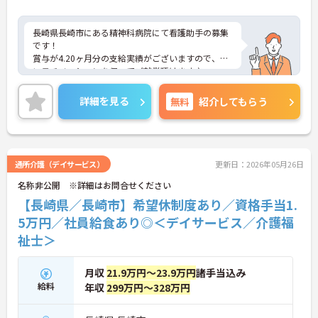
長崎県長崎市にある精神科病院にて看護助手の募集
です！
賞与が4.20ヶ月分の支給実績がございますので、高
いモチベーションを保ってご就業頂けます♪
基本残業はなく、プライベートの時間もたっぷり！
オンオフ共に充実させることができます◎
詳細を見る
無料
紹介してもらう
ご興味のある方には、面接対策ポイントなど、さら
に詳細をお話しいたしますのでお気軽にご相談くだ
さい！
通所介護（デイサービス）
更新日：2026年05月26日
名称非公開 ※詳細はお問合せください
【長崎県／長崎市】希望休制度あり／資格手当1.
5万円／社員給食あり◎＜デイサービス／介護福
祉士＞
月収
21.9万円～23.9万円
諸手当込み
給料
年収
299万円～328万円