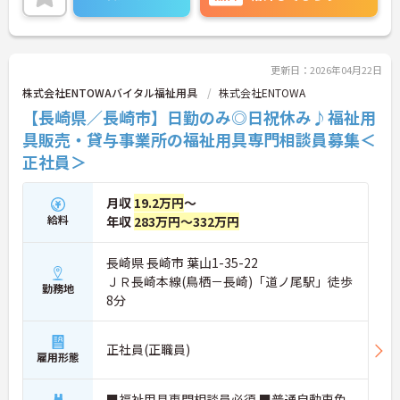
わせください。
更新日：2026年04月22日
株式会社ENTOWAバイタル福祉用具
株式会社ENTOWA
【長崎県／長崎市】日勤のみ◎日祝休み♪福祉用
具販売・貸与事業所の福祉用具専門相談員募集＜
正社員＞
月収
19.2万円
～
給料
年収
283万円～332万円
長崎県 長崎市 葉山1-35-22
ＪＲ長崎本線(鳥栖－長崎)「道ノ尾駅」徒歩
勤務地
8分
正社員(正職員)
雇用形態
■福祉用具専門相談員必須 ■普通自動車免