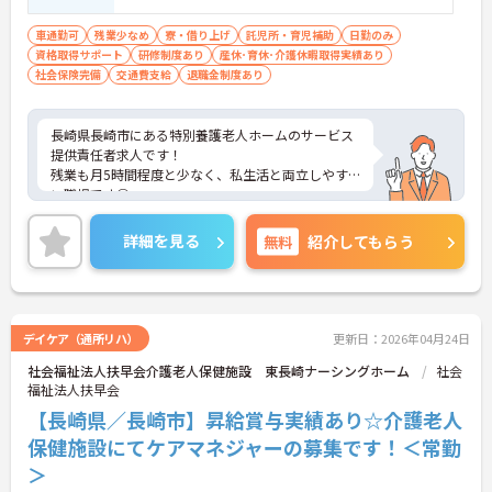
車通勤可
残業少なめ
寮・借り上げ
託児所・育児補助
日勤のみ
資格取得サポート
研修制度あり
産休･育休･介護休暇取得実績あり
社会保険完備
交通費支給
退職金制度あり
長崎県長崎市にある特別養護老人ホームのサービス
提供責任者求人です！
残業も月5時間程度と少なく、私生活と両立しやす
い職場です◎
ご興味ある方には、面接対策ポイントなど、詳細を
お話しいたしますのでお気軽にご相談ください。
詳細を見る
無料
紹介してもらう
デイケア（通所リハ）
更新日：2026年04月24日
社会福祉法人扶早会介護老人保健施設 東長崎ナーシングホーム
社会
福祉法人扶早会
【長崎県／長崎市】昇給賞与実績あり☆介護老人
保健施設にてケアマネジャーの募集です！＜常勤
＞