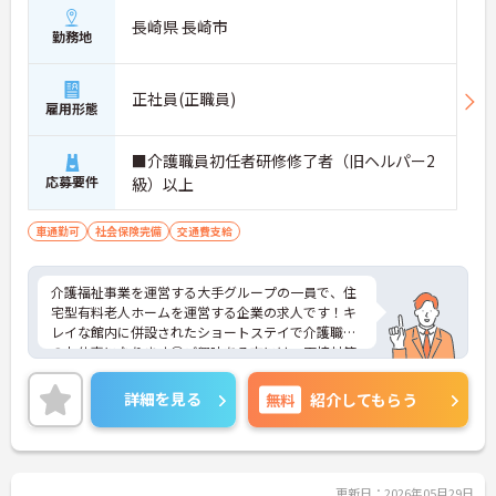
長崎県 長崎市
勤務地
正社員(正職員)
雇用形態
■介護職員初任者研修修了者（旧ヘルパー2
応募要件
級）以上
車通勤可
社会保険完備
交通費支給
介護福祉事業を運営する大手グループの一員で、住
宅型有料老人ホームを運営する企業の求人です！キ
レイな館内に併設されたショートステイで介護職員
のお仕事になります◎ご興味ある方には、面接対策
ポイントなど、さらに詳細をお話しいたしますので
お気軽にご相談ください！
詳細を見る
無料
紹介してもらう
更新日：2026年05月29日