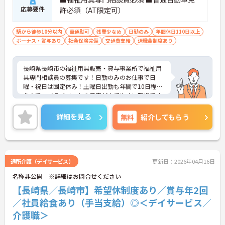
応募要件
許必須（AT限定可）
駅から徒歩10分以内
車通勤可
残業少なめ
日勤のみ
年間休日110日以上
ボーナス・賞与あり
社会保険完備
交通費支給
退職金制度あり
長崎県長崎市の福祉用具販売・貸与事業所で福祉用
具専門相談員の募集です！日勤のみのお仕事で日
曜・祝日は固定休み！土曜日出勤も年間で10日程度
なので、プライベートの予定が立てやすい職場です
◎また、退職金制度ありで安心して長く働きやすい
環境が整っています♪ご興味のある方は面接ポイン
詳細を見る
無料
紹介してもらう
トをお伝えしますので、お気軽にご連絡ください！
通所介護（デイサービス）
更新日：2026年04月16日
名称非公開 ※詳細はお問合せください
【長崎県／長崎市】希望休制度あり／賞与年2回
／社員給食あり（手当支給）◎＜デイサービス／
介護職＞