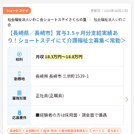
ショートステイ
更新日：2026年06月22日
社会福祉法人いわこ会ショートステイさくらの里
社会福祉法人いわこ
会
【長崎県／長崎市】賞与3.5ヶ月分支給実績あ
り！ショートステイにて介護福祉士募集＜常勤＞
月収
18.3万円～18.8万円
給料
長崎県 長崎市 三京町1539-1
勤務地
正社員(正職員)
雇用形態
■経験者の方は採用面・賃金面で優遇
応募要件
車通勤可
未経験OK
産休･育休･介護休暇取得実績あり
ボーナス・賞与あり