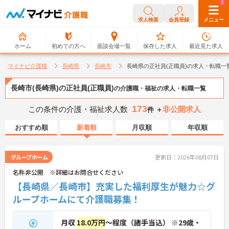
0
0
求人検索
会員登録
メニュー
ホーム
初めての方へ
面談会場一覧
保存した求人
最近見た求人
マイナビ介護職
長崎県
長崎市
長崎県の正社員(正職員)の求人・転職一
長崎市(長崎県)の正社員(正職員)
の介護職・福祉の求人・転職一覧
173
この条件の介護・福祉求人数
非公開求人
件 ＋
おすすめ順
新着順
月収順
年収順
グループホーム
更新日：2026年08月07日
名称非公開 ※詳細はお問合せください
【長崎県／長崎市】充実した福利厚生が魅力☆グ
ループホームにて介護職募集！
月収
18.0万円
～程度（諸手当込） ※29歳・