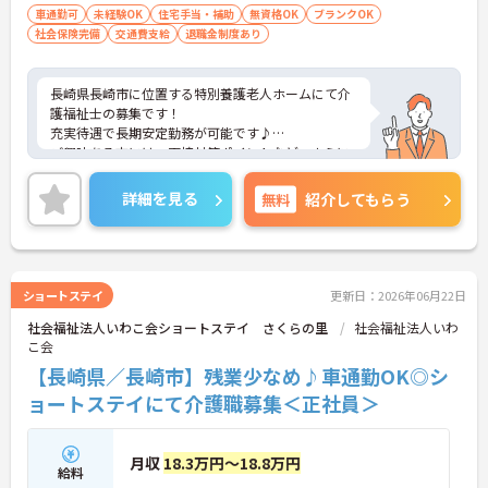
車通勤可
未経験OK
住宅手当・補助
無資格OK
ブランクOK
社会保険完備
交通費支給
退職金制度あり
長崎県長崎市に位置する特別養護老人ホームにて介
護福祉士の募集です！
充実待遇で長期安定勤務が可能です♪
ご興味ある方には、面接対策ポイントなど、さらに
詳細をお話しいたしますのでお気軽にご相談くださ
い！
詳細を見る
無料
紹介してもらう
ショートステイ
更新日：2026年06月22日
社会福祉法人いわこ会ショートステイ さくらの里
社会福祉法人いわ
こ会
【長崎県／長崎市】残業少なめ♪車通勤OK◎シ
ョートステイにて介護職募集＜正社員＞
月収
18.3万円～18.8万円
給料