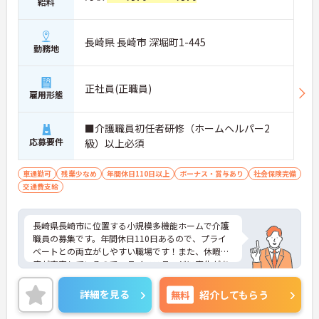
給料
長崎県 長崎市 深堀町1-445
勤務地
正社員(正職員)
雇用形態
■介護職員初任者研修（ホームヘルパー2
応募要件
級）以上必須
車通勤可
残業少なめ
年間休日110日以上
ボーナス・賞与あり
社会保険完備
交通費支給
長崎県長崎市に位置する小規模多機能ホームで介護
職員の募集です。年間休日110日あるので、プライ
ベートとの両立がしやすい職場です！また、休暇制
度が充実しているので、ライフステージに変化があ
った際も安心です♪ご興味のある方はご面接のポイ
ントお伝えしますのでご気軽にお問い合わせくださ
詳細を見る
無料
紹介してもらう
い。