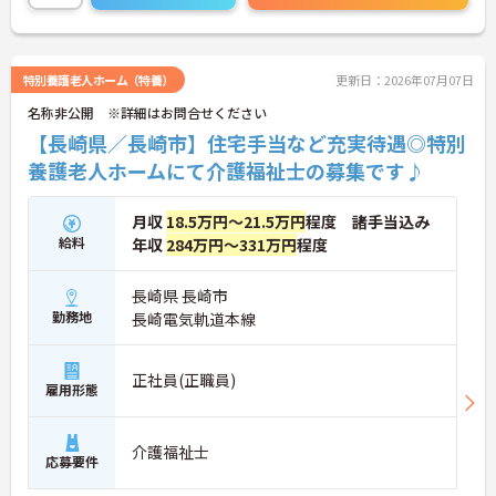
ご興味のある方には、面接対策ポイントなど、さら
に詳細をご案内しますのでお気軽にご相談くださ
い！
特別養護老人ホーム（特養）
更新日：2026年07月07日
名称非公開 ※詳細はお問合せください
【長崎県／長崎市】住宅手当など充実待遇◎特別
養護老人ホームにて介護福祉士の募集です♪
月収
18.5万円～21.5万円
程度 諸手当込み
給料
年収
284万円～331万円
程度
長崎県 長崎市
勤務地
長崎電気軌道本線
正社員(正職員)
雇用形態
介護福祉士
応募要件