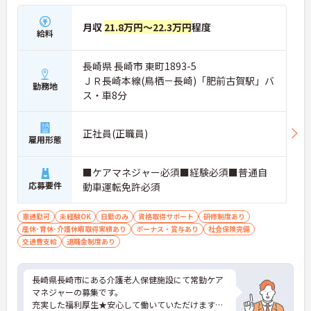
月収
21.8万円～22.3万円
程度
給料
長崎県 長崎市 東町1893-5
ＪＲ長崎本線(鳥栖－長崎)「肥前古賀駅」バ
勤務地
ス・車8分
正社員(正職員)
雇用形態
■ケアマネジャー必須■経験必須■普通自
応募要件
動車運転免許必須
車通勤可
未経験OK
日勤のみ
資格取得サポート
研修制度あり
産休･育休･介護休暇取得実績あり
ボーナス・賞与あり
社会保険完備
交通費支給
退職金制度あり
長崎県長崎市にある介護老人保健施設にて常勤ケア
マネジャーの募集です。
充実した福利厚生★安心して働いていただけます！