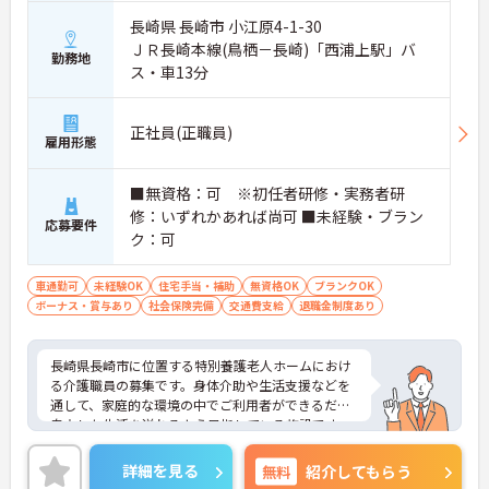
長崎県 長崎市 小江原4-1-30
ＪＲ長崎本線(鳥栖－長崎)「西浦上駅」バ
勤務地
ス・車13分
正社員(正職員)
雇用形態
■無資格：可 ※初任者研修・実務者研
修：いずれかあれば尚可 ■未経験・ブラン
応募要件
ク：可
車通勤可
未経験OK
住宅手当・補助
無資格OK
ブランクOK
ボーナス・賞与あり
社会保険完備
交通費支給
退職金制度あり
長崎県長崎市に位置する特別養護老人ホームにおけ
る介護職員の募集です。身体介助や生活支援などを
通して、家庭的な環境の中でご利用者ができるだけ
自立した生活を送れるよう目指している施設です。
未経験の方やブランクがある方も歓迎です。新しく
介護業務をスタートさせたい方にもおすすめの求人
詳細を見る
無料
紹介してもらう
です。