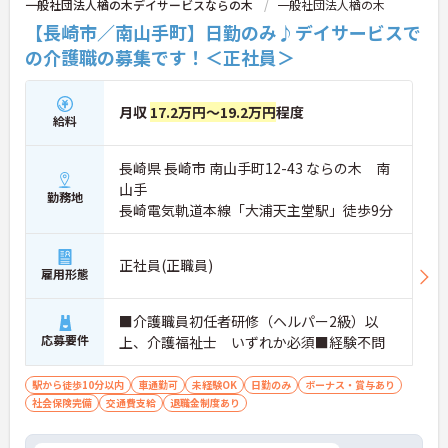
一般社団法人楢の木デイサービスならの木
一般社団法人楢の木
【長崎市／南山手町】日勤のみ♪デイサービスで
の介護職の募集です！＜正社員＞
月収
17.2万円～19.2万円
程度
給料
長崎県 長崎市 南山手町12-43 ならの木 南
山手
勤務地
長崎電気軌道本線「大浦天主堂駅」徒歩9分
正社員(正職員)
雇用形態
■介護職員初任者研修（ヘルパー2級）以
応募要件
上、介護福祉士 いずれか必須■経験不問
駅から徒歩10分以内
車通勤可
未経験OK
日勤のみ
ボーナス・賞与あり
社会保険完備
交通費支給
退職金制度あり