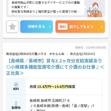
長崎市南山手町に位置するデイサービスでの介護職
の募集です！
昇給賞与実績あり♪福利厚生が整った環境での就業
です♪
ご興味のある方には、詳しく面接ポイント等お伝え
させていただきますので、お気軽にご相談くださ
詳細を見る
無料
紹介してもらう
い。
更新日：2026年05月08日
株式会社CREDUCE介護ハウス かたらんね
株式会社CREDUCE
【長崎県／長崎市】賞与3.2ヶ月分支給実績あり
◎小規模多機能型居宅介護にて介護のお仕事♪＜
正社員＞
月収
15.4万円～19.6万円
程度
給料
長崎県 長崎市 北陽町27-6
ＪＲ長崎本線(鳥栖－長崎)「道ノ尾駅」バ
勤務地
ス・車9分