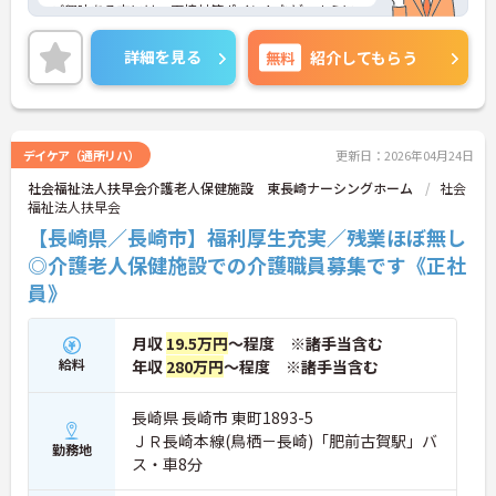
ご興味ある方には、面接対策ポイントなど、さらに
詳細をお話しいたしますのでお気軽にご相談くださ
い。
詳細を見る
無料
紹介してもらう
デイケア（通所リハ）
更新日：2026年04月24日
社会福祉法人扶早会介護老人保健施設 東長崎ナーシングホーム
社会
福祉法人扶早会
【長崎県／長崎市】福利厚生充実／残業ほぼ無し
◎介護老人保健施設での介護職員募集です《正社
員》
月収
19.5万円
～程度 ※諸手当含む
給料
年収
280万円
～程度 ※諸手当含む
長崎県 長崎市 東町1893-5
ＪＲ長崎本線(鳥栖－長崎)「肥前古賀駅」バ
勤務地
ス・車8分