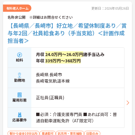
◆介護福祉士資格手当が充実しているほか、対象資
格の取得費用を最大10万円まで補助する制度をご用
有料老人ホーム
更新日：2026年05月26日
意。働きながらのスキルアップやキャリアアップを
名称非公開 ※詳細はお問合せください
会社が全力でバックアップします。
【長崎県／長崎市】好立地／希望休制度あり／賞
与年2回／社員給食あり（手当支給）＜計画作成
担当者＞
月収
24.0万円～26.0万円
諸手当込み
給料
年収
339万円～368万円
長崎県 長崎市
勤務地
長崎電気軌道本線
正社員(正職員)
雇用形態
■必須：介護支援専門員 ■あれば尚可：普
応募要件
通自動車運転免許（AT限定可）
駅から徒歩10分以内
車通勤可
託児所・育児補助
日勤のみ