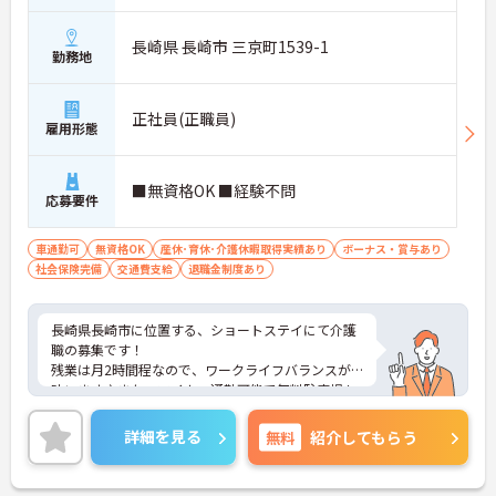
長崎県 長崎市 三京町1539-1
勤務地
正社員(正職員)
雇用形態
■無資格OK ■経験不問
応募要件
車通勤可
無資格OK
産休･育休･介護休暇取得実績あり
ボーナス・賞与あり
社会保険完備
交通費支給
退職金制度あり
長崎県長崎市に位置する、ショートステイにて介護
職の募集です！
残業は月2時間程なので、ワークライフバランスが
叶います♪また、マイカー通勤可能で無料駐車場も
あるので通勤らくらくです◎
ご興味のある方には、面接対策ポイントなど、さら
詳細を見る
無料
紹介してもらう
に詳細をお話しいたしますのでお気軽にご相談くだ
さい！