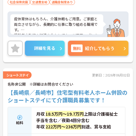
社会保険完備
交通費支給
退職金制度あり
産休育休はもちろん、介護休暇もご用意。ご家庭と
両立させながら、長期的に仕事に取り組める職場で
す。
経験者大歓迎！知識を生かしてキャリアアップしま
せんか？
ご興味ある方には、面接対策ポイントなど、さらに
詳細を見る
無料
紹介してもらう
詳細をお話しいたしますのでお気軽にご相談くださ
い。
ショートステイ
更新日：2026年06月02日
名称非公開 ※詳細はお問合せください
【長崎県／長崎市】住宅型有料老人ホーム併設の
ショートステイにて介護職員募集です！
月収
18.5万円～19.7万円
上限は介護福祉士
手当を含む／夜勤4回分含む
給料
年収
222万円～236万円
別途、賞与支給