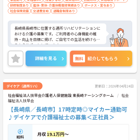
研修制度あり
産休･育休･介護休暇取得実績あり
ボーナス・賞与あり
社会保険完備
交通費支給
退職金制度あり
長崎県長崎市に位置する通所リハビリテーションに
おける介護の募集です。ご利用者の心身機能の維
持・向上を目標に掲げ、ご自宅での生活を続けられ
るようサポートしています。
就業は17:00までなので、勤務終了後のプライベー
トの時間も充実させることが可能です。また、賞与
詳細を見る
無料
紹介してもらう
は3.2ヶ月分の支給実績があり、頑張りがきちんと評
価される職場です。
ご興味のある方には、面接対策ポイントなど、さら
に詳細をお話しいたしますのでお気軽にご相談くだ
さい！
デイケア（通所リハ）
更新日：2026年04月24日
社会福祉法人扶早会介護老人保健施設 東長崎ナーシングホーム
社会
福祉法人扶早会
【長崎県／長崎市】17時定時◎マイカー通勤可
♪デイケアで介護福祉士の募集＜正社員＞
月収
19.1万円
～
給料