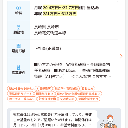
月収
20.4万円～22.7万円
諸手当込み
給料
年収
281万円～313万円
長崎県 長崎市
勤務地
長崎電気軌道本線
正社員(正職員)
雇用形態
■いずれか必須：実務者研修・介護職員初
任者研修 ■あれば尚可：普通自動車運転
応募要件
免許（AT限定可） ＜こんな方におすすめ
＞ワークライフバランスを大切にしたいと
お考えの方、入居者様それぞれに合わせ
駅から徒歩10分以内
車通勤可
託児所・育児補助
日勤のみ
資格取得サポート
た、温かいケアを提供したい方、これまで
研修制度あり
産休･育休･介護休暇取得実績あり
ボーナス・賞与あり
社会保険完備
交通費支給
退職金制度あり
の介護分野でのご経験を有効に活用したい
方
運営母体は複数の高齢者住宅を展開しており、安定
した基盤のもとでご活躍いただけます。年間休日は
月9日シフト制（2月は8日）、希望休制度あり、プ