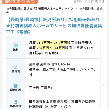
通所介護（デイサービス）
更新日：2026年05月08日
社会福祉法人致遠会特別養護老人ホームサンハイツ
社会福祉法人致遠
会
【長崎県/長崎市】託児所あり☆採用時研修あり
★特別養護老人ホームでサービス提供責任者募集
です《常勤》
月収
21.7万円～25.2万円
程度 ※諸手当込
年収
264万円～341万円
程度 ※月収×12ヶ
給料
月+賞与3.29ヵ月分
長崎県 長崎市 油木町65-14
長崎電気軌道本線「浦上車庫駅」バス・車8
勤務地
分
正社員(正職員)
雇用形態
■介護福祉士資格 ※経験不問 ■普通自動車
応募要件
運転免許（AT限定可）必須