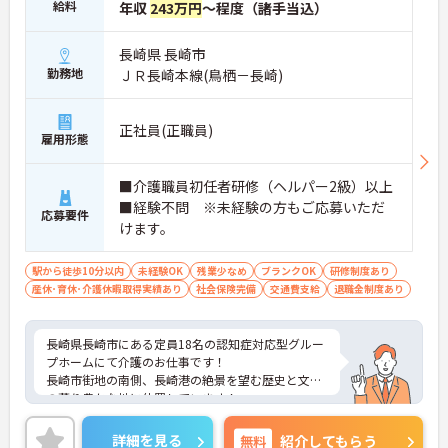
給料
年収
243万円
～程度（諸手当込）
長崎県 長崎市
勤務地
ＪＲ長崎本線(鳥栖－長崎)
正社員(正職員)
雇用形態
■介護職員初任者研修（ヘルパー2級）以上
■経験不問 ※未経験の方もご応募いただ
応募要件
けます。
駅から徒歩10分以内
未経験OK
残業少なめ
ブランクOK
研修制度あり
産休･育休･介護休暇取得実績あり
社会保険完備
交通費支給
退職金制度あり
長崎県長崎市にある定員18名の認知症対応型グルー
プホームにて介護のお仕事です！
長崎市街地の南側、長崎港の絶景を望む歴史と文化
の薫り豊かな地に位置しています！
社会保険完備はもちろん、福利厚生補助制度や保養
施設など充実した福利厚生をご用意♪
詳細を見る
無料
紹介してもらう