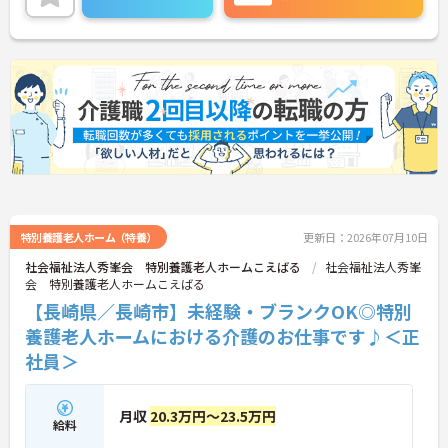
三菱電機グループならではの働きやすい環境が整っ
ています◎
また、勤務時間や勤務日はご希望を考慮！家事や育
児とも両立させやすく、家庭をお持ちの方も無理な
く働けます☆
ご興味がある方は是非一度マイナビまでお問合せく
ださい！！
特別養護老人ホーム（特養）
更新日：2026年07月10日
社会福祉法人秀峯会 特別養護老人ホームこえばる
社会福祉法人秀峯
会 特別養護老人ホームこえばる
【長崎県／長崎市】未経験・ブランクOK◎特別
養護老人ホームにおける介護のお仕事です♪＜正
社員＞
月収
20.3万円～23.5万円
給料