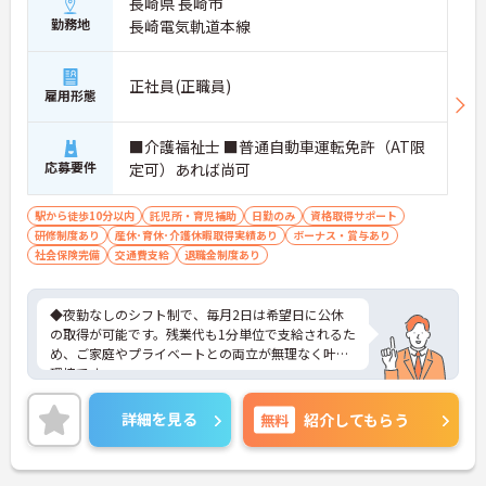
長崎県 長崎市
勤務地
長崎電気軌道本線
正社員(正職員)
雇用形態
■介護福祉士 ■普通自動車運転免許（AT限
応募要件
定可）あれば尚可
駅から徒歩10分以内
託児所・育児補助
日勤のみ
資格取得サポート
研修制度あり
産休･育休･介護休暇取得実績あり
ボーナス・賞与あり
社会保険完備
交通費支給
退職金制度あり
◆夜勤なしのシフト制で、毎月2日は希望日に公休
の取得が可能です。残業代も1分単位で支給されるた
め、ご家庭やプライベートとの両立が無理なく叶う
環境です。
◆賞与年2回に加え、食事補助手当の支給や手軽に
利用できる社員給食も完備。育休復帰時に最大10万
詳細を見る
無料
紹介してもらう
円が支給される「育児給付金プラス」など、ライフ
ステージが変化しても長く働きやすい制度が整って
います。