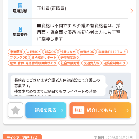
正社員(正職員)
雇用形態
■資格は不問です ※介護の有資格者は、採
用面・賃金面で優遇 ※初心者の方にも丁寧
応募要件
に指導します
車通勤可
未経験OK
新卒OK
残業少なめ
無資格OK
年間休日110日以上
ブランクOK
資格取得サポート
研修制度あり
産休･育休･介護休暇取得実績あり
社会保険完備
交通費支給
退職金制度あり
長崎市にございます介護老人保健施設にて介護士の
募集です。
残業少なめなので出勤日でもプライベートの時間を
確保して頂けますよ◎
また研修や手当をはじめ福利厚生が充実！ご自身の
ライフステージや働き方に合わせて勤務しやすい環
詳細を見る
無料
紹介してもらう
境がととのっています★
ご興味ある方には、面接対策ポイントなど、詳細を
お話しいたしますのでお気軽にご相談ください。
デイケア（通所リハ）
更新日：2026年04月24日