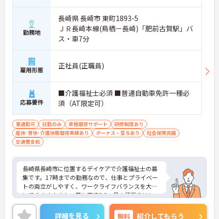
長崎県 長崎市 東町1893-5
ＪＲ長崎本線(鳥栖－長崎)「肥前古賀駅」バ
勤務地
ス・車7分
正社員(正職員)
雇用形態
■介護福祉士必須 ■普通自動車免許一種必
応募要件
須（AT限定可）
車通勤可
日勤のみ
資格取得サポート
研修制度あり
産休･育休･介護休暇取得実績あり
ボーナス・賞与あり
社会保険完備
交通費支給
長崎県長崎市に位置するデイケアで介護福祉士の募
集です。17時までの勤務なので、仕事とプライベー
トの両立がしやすく、ワークライフバランスを大切
にできます♪また、賞与実績3.2ヶ月！頑張りはしっ
かりと評価され還元されます！ご興味のある方はご
面接のポイントお伝えしますのでご気軽にお問い合
詳細を見る
無料
紹介してもらう