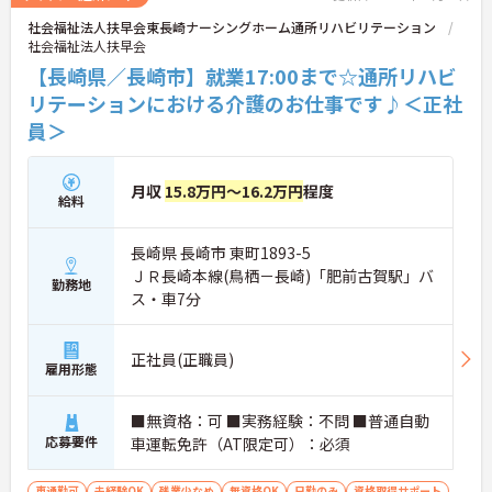
社会福祉法人扶早会東長崎ナーシングホーム通所リハビリテーション
社会福祉法人扶早会
【長崎県／長崎市】就業17:00まで☆通所リハビ
リテーションにおける介護のお仕事です♪＜正社
員＞
月収
15.8万円～16.2万円
程度
給料
長崎県 長崎市 東町1893-5
ＪＲ長崎本線(鳥栖－長崎)「肥前古賀駅」バ
勤務地
ス・車7分
正社員(正職員)
雇用形態
■無資格：可 ■実務経験：不問 ■普通自動
応募要件
車運転免許（AT限定可）：必須
車通勤可
未経験OK
残業少なめ
無資格OK
日勤のみ
資格取得サポート