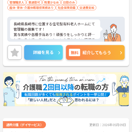
管理職求人
車通勤可
残業少なめ
日勤のみ
産休･育休･介護休暇取得実績あり
社会保険完備
交通費支給
長崎県長崎市に位置する住宅型有料老人ホームにて
管理職の募集です！
賞与実績や各種手当あり！頑張りをしっかりと評価
しているので、モチベーションを保ちやすい環境で
す♪
育児休暇制度がありますので、ライフステージに応
詳細を見る
無料
紹介してもらう
じて長くお仕事を続けていくことができます◎
ご興味のある方は、マイナビ介護職までお問い合わ
せください。
通所介護（デイサービス）
更新日：2026年05月09日