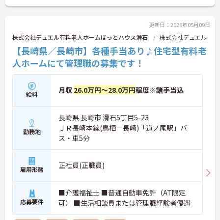
更新日：2026年05月09日
株式会社デュエル有料老人ホームほっとハウス滑石
株式会社デュエル
【長崎県／長崎市】各種手当あり♪住宅型有料老
人ホームにて管理職の募集です！
月収
26.0万円～28.0万円
程度※諸手当込
給料
長崎県 長崎市 滑石5丁目5-23
ＪＲ長崎本線(鳥栖－長崎)「道ノ尾駅」バ
勤務地
ス・車5分
正社員(正職員)
雇用形態
■介護福祉士 ■普通自動車免許（AT限定
応募要件
可） ■生活相談員または管理職経験者優遇