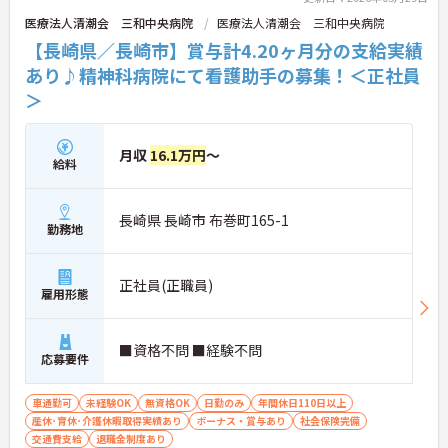
医療法人清潮会 三和中央病院
医療法人清潮会 三和中央病院
【長崎県／長崎市】賞与計4.20ヶ月分の支給実績
あり♪精神科病院にて看護助手の募集！＜正社員
＞
月収
16.1万円
～
給料
長崎県 長崎市 布巻町165-1
勤務地
正社員(正職員)
雇用形態
■資格不問 ■経験不問
応募要件
車通勤可
未経験OK
無資格OK
日勤のみ
年間休日110日以上
産休･育休･介護休暇取得実績あり
ボーナス・賞与あり
社会保険完備
交通費支給
退職金制度あり