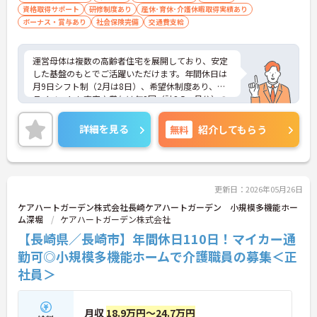
資格取得サポート
研修制度あり
産休･育休･介護休暇取得実績あり
ボーナス・賞与あり
社会保険完備
交通費支給
運営母体は複数の高齢者住宅を展開しており、安定
した基盤のもとでご活躍いただけます。年間休日は
月9日シフト制（2月は8日）、希望休制度あり、プ
ライベートも充実♪賞与は年2回（計2.5ヶ月分）の
実績があり、頑張りが評価される環境です。社員給
食（食事補助手当5,600円支給）や育児給付金制度
詳細を見る
無料
紹介してもらう
（最大10万円支給）など、福利厚生も魅力。社内研
修や資格取得支援制度（対象資格の取得費用を最大
10万円まで補助）も整っており、スキルアップを目
指せます。ご興味のある方には、面接対策ポイント
など、さらに詳細をお話ししますのでお気軽にご相
更新日：2026年05月26日
談ください！
ケアハートガーデン株式会社長崎ケアハートガーデン 小規模多機能ホー
ム深堀
ケアハートガーデン株式会社
【長崎県／長崎市】年間休日110日！マイカー通
勤可◎小規模多機能ホームで介護職員の募集＜正
社員＞
月収
18.9万円～24.7万円