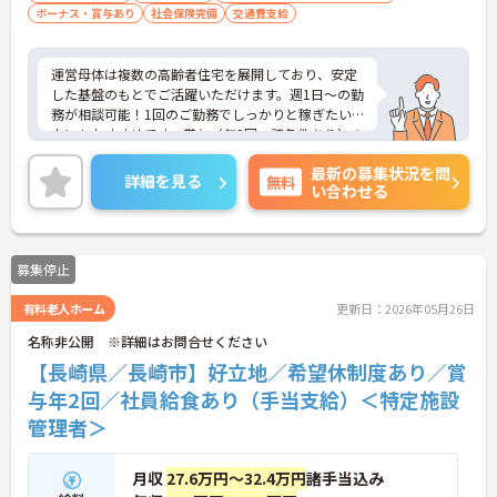
ボーナス・賞与あり
社会保険完備
交通費支給
運営母体は複数の高齢者住宅を展開しており、安定
した基盤のもとでご活躍いただけます。週1日～の勤
務が相談可能！1回のご勤務でしっかりと稼ぎたい
方にもおすすめです。賞与（年2回、諸条件あり）の
実績もあり、あなたの頑張りがしっかりと評価され
最新の募集状況を問
ます。無料の社員給食（1日1食）や、育休からの復
詳細を見る
無料
い合わせる
職をサポートする育児給付金+（プラス）制度（最
大10万円）、資格取得支援制度（最大10万円補助）
など、福利厚生も充実しています。社内研修やキャ
リアパス制度も整っており、スキルアップを目指し
募集停止
たい方にも最適です。ご興味のある方には、面接対
策ポイントなど、さらに詳細をお話ししますのでお
有料老人ホーム
更新日：2026年05月26日
気軽にご相談ください！
名称非公開 ※詳細はお問合せください
【長崎県／長崎市】好立地／希望休制度あり／賞
与年2回／社員給食あり（手当支給）＜特定施設
管理者＞
月収
27.6万円～32.4万円
諸手当込み