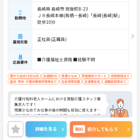
長崎県 長崎市 筑後町8-23
ＪＲ長崎本線(鳥栖－長崎)「長崎(長崎)駅」
勤務地
徒歩10分
正社員(正職員)
雇用形態
■介護福祉士資格 ■経験不問
応募要件
駅から徒歩10分以内
未経験OK
残業少なめ
資格取得サポート
研修制度あり
産休･育休･介護休暇取得実績あり
社会保険完備
交通費支給
退職金制度あり
介護付有料老人ホームにおける常勤介護スタッフ募
集求人です！
残業少なめでお仕事の後の時間も有効に使えます！
複数路線から徒歩圏内にある通いやすい立地の施設
です！
ご興味ある方には、面接のポイントなど、さらに詳
詳細を見る
無料
紹介してもらう
細をお話致しますのでお気軽にご相談ください。