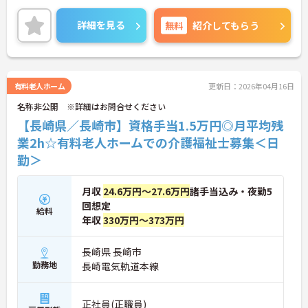
クオフミーティング等、風通し良く温かいコミュニ
ケーションを育む環境が整っています。
詳細を見る
無料
紹介してもらう
◆若手～中高年まで幅広い年代が活躍中！短時間正
社員制度などライフスタイルに合わせた柔軟な働き
方が可能です。産休・育休の取得を推進しており、
復帰時には最大10万円支給の独自制度「育児休業給
付金＋（プラス）」をご用意。子育て世代のキャリ
有料老人ホーム
更新日：2026年04月16日
アを強力に支援します。
名称非公開 ※詳細はお問合せください
◆働きながら成長！資格取得を最大10万円補助 多職
種連携で専門知識が磨けるチームケア実践 頑張りや
【長崎県／長崎市】資格手当1.5万円◎月平均残
スキルが給与・役職にしっかり反映。 明確なキャリ
業2h☆有料老人ホームでの介護福祉士募集＜日
アパス制度が整っている環境で、 目標を持って長く
勤＞
活躍できます！
月収
24.6万円～27.6万円
諸手当込み・夜勤5
回想定
給料
年収
330万円～373万円
長崎県 長崎市
勤務地
長崎電気軌道本線
正社員(正職員)