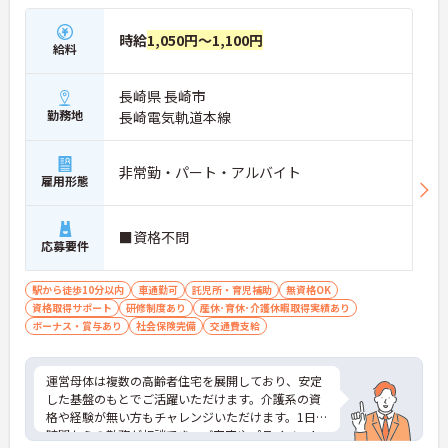
時給
1,050円～1,100円
給料
長崎県 長崎市
勤務地
長崎電気軌道本線
非常勤・パート・アルバイト
雇用形態
■資格不問
応募要件
駅から徒歩10分以内
車通勤可
託児所・育児補助
無資格OK
資格取得サポート
研修制度あり
産休･育休･介護休暇取得実績あり
ボーナス・賞与あり
社会保険完備
交通費支給
運営母体は複数の高齢者住宅を展開しており、安定
した基盤のもとでご活躍いただけます。介護系の資
格や経験が無い方もチャレンジいただけます。1日4
時間からの勤務が相談でき、ご家庭やプライベート