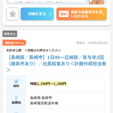
（年2回、諸条件あり）や昇給の実績もあり、あな
たの頑張りがしっかりと評価されます。無料の社員
最新の募集状況を問
給食（1日1食）や、育休からの復職をサポートする
詳細を見る
無料
い合わせる
育児給付金+（プラス）制度（最大10万円）、資格
取得支援制度（最大10万円補助）など、福利厚生も
充実しています。社内研修やキャリアパス制度も整
っており、スキルアップを目指したい方にも最適で
募集停止
す。ご興味のある方には、面接対策ポイントなど、
さらに詳細をお話ししますのでお気軽にご相談くだ
有料老人ホーム
更新日：2026年05月26日
さい！
名称非公開 ※詳細はお問合せください
【長崎県／長崎市】1日4h～応相談／賞与年2回
（諸条件あり）／社員給食あり＜計画作成担当者
＞
時給
1,290円～1,290円
給料
長崎県 長崎市
勤務地
長崎電気軌道本線