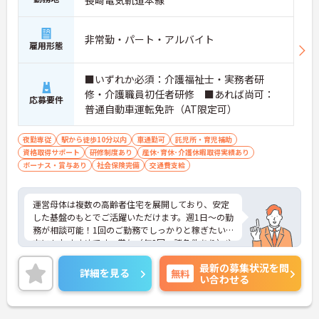
非常勤・パート・アルバイト
雇用形態
■いずれか必須：介護福祉士・実務者研
修・介護職員初任者研修 ■あれば尚可：
応募要件
普通自動車運転免許（AT限定可）
夜勤専従
駅から徒歩10分以内
車通勤可
託児所・育児補助
資格取得サポート
研修制度あり
産休･育休･介護休暇取得実績あり
ボーナス・賞与あり
社会保険完備
交通費支給
運営母体は複数の高齢者住宅を展開しており、安定
した基盤のもとでご活躍いただけます。週1日～の勤
務が相談可能！1回のご勤務でしっかりと稼ぎたい
方にもおすすめです。賞与（年2回、諸条件あり）や
昇給の実績もあり、あなたの頑張りがしっかりと評
最新の募集状況を問
価されます。無料の社員給食（1日1食）や、育休か
詳細を見る
無料
い合わせる
らの復職をサポートする育児給付金+（プラス）制
度（最大10万円）、資格取得支援制度（最大10万円
補助）など、福利厚生も充実しています。社内研修