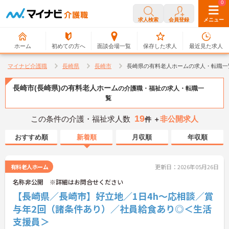
0
0
求人検索
会員登録
メニュー
ホーム
初めての方へ
面談会場一覧
保存した求人
最近見た求人
マイナビ介護職
長崎県
長崎市
長崎県の有料老人ホームの求人・転職一
長崎市(長崎県)の有料老人ホーム
の介護職・福祉の求人・転職一
覧
19
この条件の介護・福祉求人数
非公開求人
件 ＋
おすすめ順
新着順
月収順
年収順
有料老人ホーム
更新日：2026年05月26日
名称非公開 ※詳細はお問合せください
【長崎県／長崎市】好立地／1日4h～応相談／賞
与年2回（諸条件あり）／社員給食あり◎＜生活
支援員＞