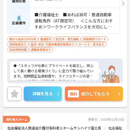
雇用形態
■介護福祉士 ■あれば尚可：普通自動車
運転免許（AT限定可） ＜こんな方におす
応募要件
すめ＞ワークライフバランスを大切にした
いとお考えの方、入居者様それぞれに合わ
せた、温かいケアを提供したい方、これま
駅から徒歩10分以内
車通勤可
託児所・育児補助
資格取得サポート
研修制度あり
産休･育休･介護休暇取得実績あり
での介護分野でのご経験を有効に活用した
ボーナス・賞与あり
社会保険完備
退職金制度あり
い方
◆「スタッフが仕事とプライベートを両立し、安心
して長く働ける環境づくり」に全力で取り組んでい
ます。短時間正社員制度や、ライフステージの変化
に合わせて柔軟に雇用形態を転換できるワークスタ
イル選択制度など、無理なく働き続けられる仕組み
が整っています。
詳細を見る
無料
紹介してもらう
◆資格取得にかかる費用を最大10万円まで補助する
支援制度や、独自の「育児休業給付金＋（プラ
ス）」、マイホーム購入時の利子補給制度など、大
手グループならではの充実した福利厚生が魅力で
す。WEB社内報を通じて全国の仲間の様子を知るこ
有料老人ホーム
更新日：2026年02月10日
とができ、風通しの良い温かい社風が根付いていま
社会福祉法人致遠会介護付有料老人ホームサンハイツ富士見
社会福祉
す。