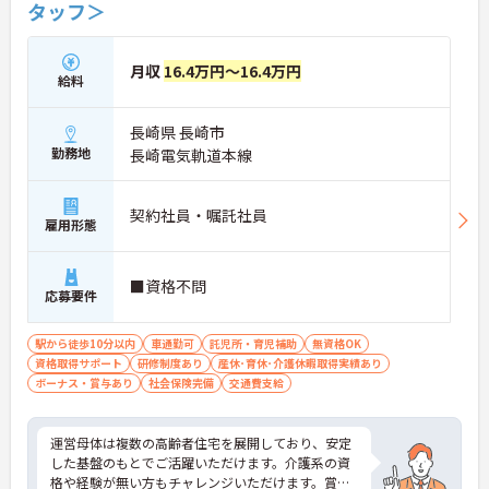
タッフ＞
月収
16.4万円～16.4万円
給料
長崎県 長崎市
勤務地
長崎電気軌道本線
契約社員・嘱託社員
雇用形態
■資格不問
応募要件
駅から徒歩10分以内
車通勤可
託児所・育児補助
無資格OK
資格取得サポート
研修制度あり
産休･育休･介護休暇取得実績あり
ボーナス・賞与あり
社会保険完備
交通費支給
運営母体は複数の高齢者住宅を展開しており、安定
した基盤のもとでご活躍いただけます。介護系の資
格や経験が無い方もチャレンジいただけます。賞与