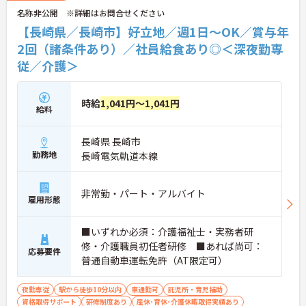
名称非公開 ※詳細はお問合せください
【長崎県／長崎市】好立地／週1日～OK／賞与年
2回（諸条件あり）／社員給食あり◎＜深夜勤専
従／介護＞
時給
1,041円～1,041円
給料
長崎県 長崎市
勤務地
長崎電気軌道本線
非常勤・パート・アルバイト
雇用形態
■いずれか必須：介護福祉士・実務者研
修・介護職員初任者研修 ■あれば尚可：
応募要件
普通自動車運転免許（AT限定可）
夜勤専従
駅から徒歩10分以内
車通勤可
託児所・育児補助
資格取得サポート
研修制度あり
産休･育休･介護休暇取得実績あり