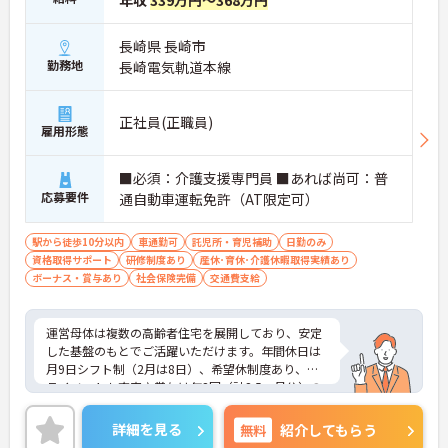
年収
339万円～368万円
長崎県 長崎市
勤務地
長崎電気軌道本線
正社員(正職員)
雇用形態
■必須：介護支援専門員 ■あれば尚可：普
応募要件
通自動車運転免許（AT限定可）
駅から徒歩10分以内
車通勤可
託児所・育児補助
日勤のみ
資格取得サポート
研修制度あり
産休･育休･介護休暇取得実績あり
ボーナス・賞与あり
社会保険完備
交通費支給
運営母体は複数の高齢者住宅を展開しており、安定
した基盤のもとでご活躍いただけます。年間休日は
月9日シフト制（2月は8日）、希望休制度あり、プ
ライベートも充実♪賞与は年2回（計2.5ヶ月分）の
実績があり、頑張りが評価される環境です。社員給
食（食事補助手当5,600円支給）や育児給付金制度
詳細を見る
無料
紹介してもらう
（最大10万円支給）など、福利厚生も魅力。社内研