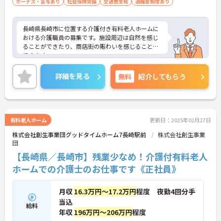
ボーナス・賞与あり
社会保険完備
交通費支給
退職金制度あり
長崎県長崎市に位置する介護付き有料老人ホームに
おける介護職員の募集です。施設周辺は自然を感じ
ることができたり、商店街の賑わいを感じることが
できます。
残業は月平均5時間程度なのでワークライフバラン
スを保ちながらご勤務いただけます。ご利用者に寄
詳細を見る
無料
紹介してもらう
り添ったケアを行っていただける方を募集していま
す。
ご興味のある方には、面接対策ポイントなど、さら
に詳細をお話しいたしますのでお気軽にご相談くだ
さい！
有料老人ホーム
更新日：2025年02月27日
株式会社創生事業団グッドタイムホーム7長崎駅前
株式会社創生事業
団
【長崎県／長崎市】残業少なめ！介護付有料老人
ホームでの介護士のお仕事です《正社員》
月収
16.3万円～17.2万円
程度 夜勤4回分手
当込
給料
年収
196万円～206万円
程度