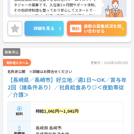
ネジャーの募集です。入社後3ヶ月間サポート体制、
その他研修制度も整っており安心してスタートでき
ます。キャリアパス制度、充実した福利厚生も魅力
です。ご興味のある方には、面接対策ポイントな
最新の募集状況を問
ど、さらに詳細をお話いたしますので、お気軽にご
詳細を見る
無料
い合わせる
相談ください。
募集停止
有料老人ホーム
更新日：2026年05月26日
名称非公開 ※詳細はお問合せください
【長崎県／長崎市】好立地／週1日～OK／賞与年
2回（諸条件あり）／社員給食あり◎＜夜勤専従
／介護＞
時給
1,041円～1,041円
給料
長崎県 長崎市
勤務地
長崎電気軌道本線