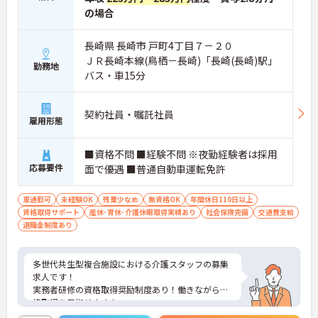
の場合
長崎県 長崎市 戸町4丁目７－２０
ＪＲ長崎本線(鳥栖－長崎)「長崎(長崎)駅」
勤務地
バス・車15分
契約社員・嘱託社員
雇用形態
■資格不問 ■経験不問 ※夜勤経験者は採用
応募要件
面で優遇 ■普通自動車運転免許
車通勤可
未経験OK
残業少なめ
無資格OK
年間休日110日以上
資格取得サポート
産休･育休･介護休暇取得実績あり
社会保険完備
交通費支給
退職金制度あり
多世代共生型複合施設における介護スタッフの募集
求人です！
実務者研修の資格取得奨励制度あり！働きながら資
格取得を目指せます！
残業が少なくお仕事の後の時間も有効に使えます！