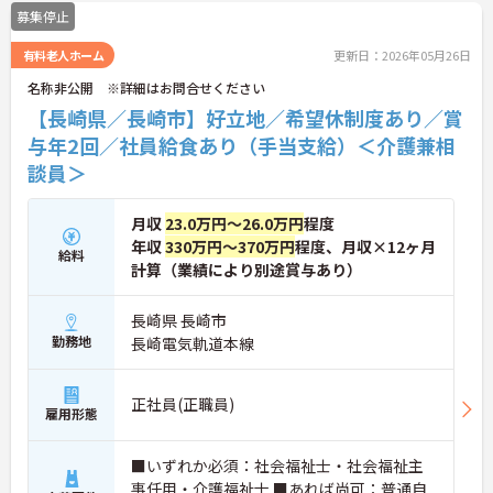
やキャリアパス制度も整っており、スキルアップを
募集停止
目指したい方にも最適です。ご興味のある方には、
面接対策ポイントなど、さらに詳細をお話しします
有料老人ホーム
更新日：2026年05月26日
のでお気軽にご相談ください！
名称非公開 ※詳細はお問合せください
【長崎県／長崎市】好立地／希望休制度あり／賞
与年2回／社員給食あり（手当支給）＜介護兼相
談員＞
月収
23.0万円～26.0万円
程度
年収
330万円～370万円
程度、月収×12ヶ月
給料
計算（業績により別途賞与あり）
長崎県 長崎市
勤務地
長崎電気軌道本線
正社員(正職員)
雇用形態
■いずれか必須：社会福祉士・社会福祉主
事任用・介護福祉士 ■あれば尚可：普通自