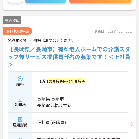
修や資格取得支援制度（対象資格の取得費用を最大
10万円まで補助）も整っており、スキルアップを目
指せます。福祉施設でのマネジメント経験を活かし
募集停止
たい方、スタッフ育成やより良い施設づくりに情熱
を注げる方、ワークライフバランスを大切にしなが
有料老人ホーム
更新日：2026年05月26日
らキャリアアップを目指したい方をお待ちしていま
す。
名称非公開 ※詳細はお問合せください
【長崎県／長崎市】有料老人ホームでの介護スタ
ッフ兼サービス提供責任者の募集です！＜正社員
＞
月収
18.9万円～21.6万円
給料
長崎県 長崎市
勤務地
長崎電気軌道本線
正社員(正職員)
雇用形態