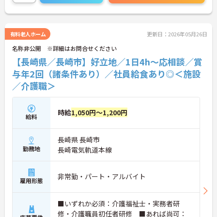
修や資格取得支援制度（対象資格の取得費用を最大
10万円まで補助）も整っており、スキルアップを目
指せます。ご興味のある方には、面接対策ポイント
など、さらに詳細をお話ししますのでお気軽にご相
有料老人ホーム
更新日：2026年05月26日
談ください！
名称非公開 ※詳細はお問合せください
【長崎県／長崎市】好立地／1日4h～応相談／賞
与年2回（諸条件あり）／社員給食あり◎＜施設
／介護職＞
時給
1,050円～1,200円
給料
長崎県 長崎市
勤務地
長崎電気軌道本線
非常勤・パート・アルバイト
雇用形態
■いずれか必須：介護福祉士・実務者研
修・介護職員初任者研修 ■あれば尚可：