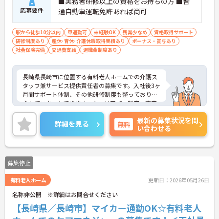
■実務者研修以上の資格をお持ちの方 ■普
応募要件
通自動車運転免許あれば尚可
駅から徒歩10分以内
車通勤可
未経験OK
残業少なめ
資格取得サポート
研修制度あり
産休･育休･介護休暇取得実績あり
ボーナス・賞与あり
社会保険完備
交通費支給
退職金制度あり
長崎県長崎市に位置する有料老人ホームでの介護ス
タッフ兼サービス提供責任者の募集です。入社後3ヶ
月間サポート体制、その他研修制度も整っており安
心してスタートできます。キャリアパス制度、充実
した福利厚生も魅力です。ご興味のある方には、面
最新の募集状況を問
接対策ポイントなど、さらに詳細をお話いたします
詳細を見る
無料
い合わせる
ので、お気軽にご相談ください。
募集停止
有料老人ホーム
更新日：2026年05月26日
名称非公開 ※詳細はお問合せください
【長崎県／長崎市】マイカー通勤OK☆有料老人