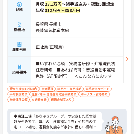
月収
23.1万円
～諸手当込み・夜勤5回想定
給料
年収
312万円～358万円
長崎県 長崎市
勤務地
長崎電気軌道本線
正社員(正職員)
雇用形態
■いずれか必須：実務者研修・介護職員初
任者研修 ■あれば尚可：普通自動車運転
応募要件
免許（AT限定可） ＜こんな方におすすめ
＞ワークライフバランスを大切にしたいと
お考えの方、入居者様それぞれに合わせ
駅から徒歩10分以内
車通勤可
託児所・育児補助
資格取得サポート
研修制度あり
産休･育休･介護休暇取得実績あり
た、温かいケアを提供したい方、これまで
ボーナス・賞与あり
社会保険完備
交通費支給
退職金制度あり
の介護分野でのご経験を有効に活用したい
方
◆東証上場「あなぶきグループ」の安定した経営基
盤が強みです。毎月の「食事補助手当」や独自の住
宅ローン補助、退職金制度など家計に優しい福利厚
生が充実。WEB社内報「Yawaragi」や年1回のキッ