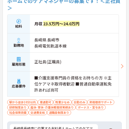
ホームでのケアマネジャーの募集です！＜正社員
＞
月収
23.5万円～24.0万円
給料
長崎県 長崎市
勤務地
長崎電気軌道本線
正社員(正職員)
雇用形態
■介護支援専門員の資格をお持ちの方 ※主
任ケアマネ取得者歓迎 ■普通自動車運転免
応募要件
許あれば尚可
駅から徒歩10分以内
車通勤可
残業少なめ
日勤のみ
資格取得サポート
研修制度あり
産休･育休･介護休暇取得実績あり
ボーナス・賞与あり
社会保険完備
交通費支給
退職金制度あり
長崎県長崎市に位置する有料老人ホームでのケアマ