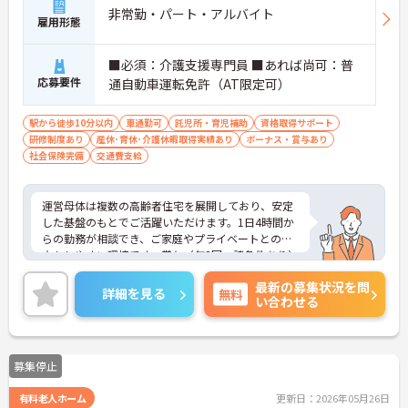
非常勤・パート・アルバイト
雇用形態
■必須：介護支援専門員 ■あれば尚可：普
応募要件
通自動車運転免許（AT限定可）
駅から徒歩10分以内
車通勤可
託児所・育児補助
資格取得サポート
研修制度あり
産休･育休･介護休暇取得実績あり
ボーナス・賞与あり
社会保険完備
交通費支給
運営母体は複数の高齢者住宅を展開しており、安定
した基盤のもとでご活躍いただけます。1日4時間か
らの勤務が相談でき、ご家庭やプライベートとの両
立もしやすい環境です。賞与（年2回、諸条件あり）
や昇給の実績もあり、あなたの頑張りがしっかりと
最新の募集状況を問
評価されます。無料の社員給食（1日1食）や、育休
詳細を見る
無料
い合わせる
からの復職をサポートする育児給付金+（プラス）
制度（最大10万円）、資格取得支援制度（最大10万
円補助）など、福利厚生も充実しています。社内研
修やキャリアパス制度も整っており、スキルアップ
募集停止
を目指したい方にも最適です。ご興味のある方に
は、面接対策ポイントなど、さらに詳細をお話しし
有料老人ホーム
更新日：2026年05月26日
ますのでお気軽にご相談ください！