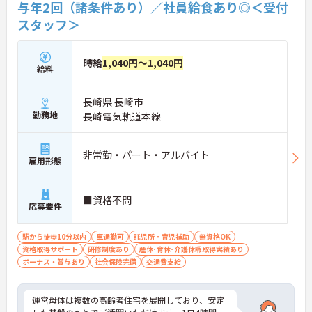
与年2回（諸条件あり）／社員給食あり◎＜受付
スタッフ＞
時給
1,040円～1,040円
給料
長崎県 長崎市
勤務地
長崎電気軌道本線
非常勤・パート・アルバイト
雇用形態
■資格不問
応募要件
駅から徒歩10分以内
車通勤可
託児所・育児補助
無資格OK
資格取得サポート
研修制度あり
産休･育休･介護休暇取得実績あり
ボーナス・賞与あり
社会保険完備
交通費支給
運営母体は複数の高齢者住宅を展開しており、安定