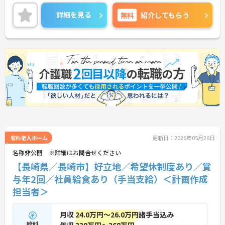
との両立もしやすい環境です。賞与（年2回、諸条件
あり）や昇給の実績もあり、あなたの頑張りがしっ
詳細を見る
無料
紹介してもらう
かりと評価されます。無料の社員給食（1日1食）
や、育休からの復職をサポートする育児給付金+
（プラス）制度（最大10万円）、資格取得支援制度
（最大10万円補助）など、福利厚生も充実していま
す。社内研修やキャリアパス制度も整っており、ス
キルアップを目指したい方にも最適です。ご興味の
ある方には、面接対策ポイントなど、さらに詳細を
お話ししますのでお気軽にご相談ください！
有料老人ホーム
更新日：2026年05月26日
名称非公開 ※詳細はお問合せください
【長崎県／長崎市】好立地／希望休制度あり／賞
与年2回／社員給食あり（手当支給）＜計画作成
担当者＞
月収
24.0万円～26.0万円
諸手当込み
給料