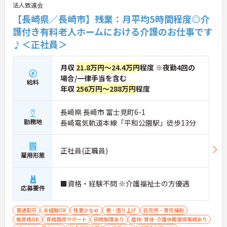
法人致遠会
◆介護福祉士には月15,000円の資格手当を支給。 賞
与年2回や月5,600円の食事補助手当もあり 頑張りが
【長崎県／長崎市】残業：月平均5時間程度◎介
しっかり収入に反映される環境！ 月2日の希望休や
護付き有料老人ホームにおける介護のお仕事です
各種時短制度も充実しており プライベートや家庭と
♪＜正社員＞
の両立も万全です。
月収
21.8万円～24.4万円
程度 ※夜勤4回の
場合/一律手当を含む
給料
年収
256万円～288万円
程度
長崎県 長崎市 富士見町6-1
勤務地
長崎電気軌道本線「平和公園駅」徒歩13分
正社員(正職員)
雇用形態
■資格・経験不問 ※介護福祉士の方優遇
応募要件
車通勤可
未経験OK
残業少なめ
寮・借り上げ
託児所・育児補助
無資格OK
資格取得サポート
研修制度あり
産休･育休･介護休暇取得実績あり