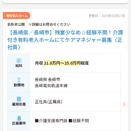
有料老人ホーム
更新日：2025年02月27日
名称非公開 ※詳細はお問合せください
【長崎県／長崎市】残業少なめ☆経験不問！介護
付き有料老人ホームにてケアマネジャー募集〈正
社員〉
月収
21.0万円～25.0万円
程度
給料
長崎県 長崎市
勤務地
長崎電気軌道本線
正社員(正職員)
雇用形態
■介護支援専門員 ■経験不問
応募要件