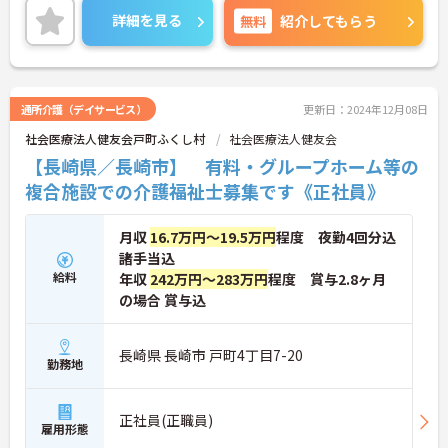
ご興味ある方には、面接のポイントなど、さらに詳
詳細を見る
無料
紹介してもらう
細をお話致しますのでお気軽にご相談ください。
通所介護（デイサービス）
更新日：2024年12月08日
社会医療法人健友会戸町ふくし村
社会医療法人健友会
【長崎県／長崎市】 有料・グループホーム等の
複合施設での介護福祉士募集です《正社員》
月収
16.7万円～19.5万円
程度 夜勤4回分込
諸手当込
給料
年収
242万円～283万円
程度 賞与2.8ヶ月
の場合 賞与込
長崎県 長崎市 戸町4丁目7-20
勤務地
正社員(正職員)
雇用形態