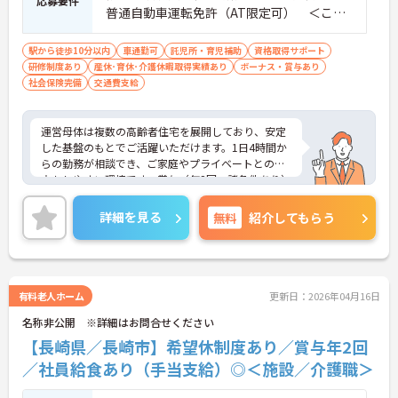
応募要件
普通自動車運転免許（AT限定可） ＜こん
な方におすすめ＞ワークライフバランスを
大切にしたいとお考えの方、入居者様それ
駅から徒歩10分以内
車通勤可
託児所・育児補助
資格取得サポート
研修制度あり
産休･育休･介護休暇取得実績あり
ぞれに合わせた、温かいケアを提供したい
ボーナス・賞与あり
社会保険完備
交通費支給
方、これまでの介護分野でのご経験を有効
に活用したい方
運営母体は複数の高齢者住宅を展開しており、安定
した基盤のもとでご活躍いただけます。1日4時間か
らの勤務が相談でき、ご家庭やプライベートとの両
立もしやすい環境です。賞与（年2回、諸条件あり）
や昇給の実績もあり、あなたの頑張りがしっかりと
評価されます。無料の社員給食（1日1食）や、育休
詳細を見る
無料
紹介してもらう
からの復職をサポートする育児給付金+（プラス）
制度（最大10万円）、資格取得支援制度（最大10万
円補助）など、福利厚生も充実しています。社内研
修やキャリアパス制度も整っており、スキルアップ
を目指したい方にも最適です。ご興味のある方に
有料老人ホーム
更新日：2026年04月16日
は、面接対策ポイントなど、さらに詳細をお話しし
名称非公開 ※詳細はお問合せください
ますのでお気軽にご相談ください！
【長崎県／長崎市】希望休制度あり／賞与年2回
／社員給食あり（手当支給）◎＜施設／介護職＞