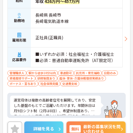
給料
年収
426万円～457万円
長崎県 長崎市
勤務地
長崎電気軌道本線
正社員(正職員)
雇用形態
■いずれか必須：社会福祉士・介護福祉士
応募要件
■必須：普通自動車運転免許（AT限定可）
管理職求人
駅から徒歩10分以内
車通勤可
託児所・育児補助
日勤のみ
資格取得サポート
研修制度あり
産休･育休･介護休暇取得実績あり
ボーナス・賞与あり
社会保険完備
交通費支給
運営母体は複数の高齢者住宅を展開しており、安定
した基盤のもとでご活躍いただけます。年間休日は
月9日シフト制（2月は8日）、希望休制度あり、プ
ライベートも充実♪賞与は年2回（計2.5ヶ月分）の
実績があり、頑張りが評価される環境です。社員給
最新の募集状況を問
食（食事補助手当5,600円支給）や育児給付金制度
詳細を見る
無料
い合わせる
（最大10万円支給）など、福利厚生も魅力。社内研