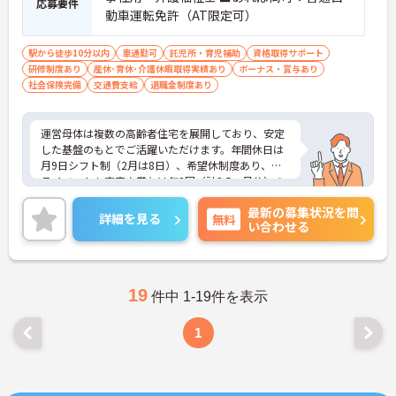
応募要件
動車運転免許（AT限定可）
駅から徒歩10分以内
車通勤可
託児所・育児補助
資格取得サポート
研修制度あり
産休･育休･介護休暇取得実績あり
ボーナス・賞与あり
社会保険完備
交通費支給
退職金制度あり
運営母体は複数の高齢者住宅を展開しており、安定
した基盤のもとでご活躍いただけます。年間休日は
月9日シフト制（2月は8日）、希望休制度あり、プ
ライベートも充実♪賞与は年2回（計2.5ヶ月分）の
実績があり、頑張りが評価される環境です。社員給
最新の募集状況を問
食（食事補助手当5,600円支給）や育児給付金制度
詳細を見る
無料
い合わせる
（最大10万円支給）など、福利厚生も魅力。社内研
修や資格取得支援制度（対象資格の取得費用を最大
10万円まで補助）も整っており、スキルアップを目
指せます。ご興味のある方には、面接対策ポイント
など、さらに詳細をお話ししますのでお気軽にご相
19
件中 1-19件を表示
談ください！
1