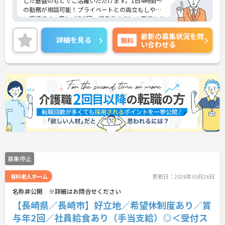
した基盤のもとでご活躍いただけます。1日4時間～
の勤務が相談可能！プライベートとの両立もしやす
い環境です。賞与（年2回、諸条件あり）の実績もあ
り、あなたの頑張りがしっかりと評価されます。無
最新の募集状況を問
料の社員給食（1日1食）や、育休からの復職をサポ
詳細を見る
無料
い合わせる
ートする育児給付金+（プラス）制度（最大10万
円）、資格取得支援制度（最大10万円補助）など、
福利厚生も充実しています。社内研修やキャリアパ
ス制度も整っており、スキルアップを目指したい方
にも最適です。ご興味のある方には、面接対策ポイ
ントなど、さらに詳細をお話ししますのでお気軽に
ご相談ください！
募集停止
有料老人ホーム
更新日：2026年05月26日
名称非公開 ※詳細はお問合せください
【長崎県／長崎市】好立地／希望休制度あり／賞
与年2回／社員給食あり（手当支給）◎＜受付ス