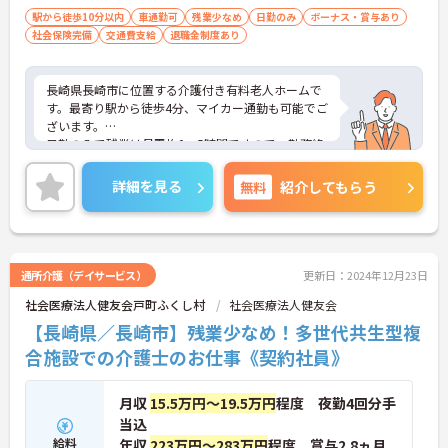
駅から徒歩10分以内
車通勤可
残業少なめ
日勤のみ
ボーナス・賞与あり
社会保険完備
交通費支給
退職金制度あり
長崎県長崎市に位置する介護付き有料老人ホームで
す。最寄り駅から徒歩4分、マイカー通勤も可能でご
ざいます。
日勤のみで残業は月平均0～5時間ですので、勤務終
了後の予定も立てやすいです。
昇給や賞与制度があり頑張りが評価されてしっかり
詳細を見る
無料
紹介してもらう
と職員に還元されます。
ご興味のある方には、面接対策ポイントなど、さら
に詳細をお話しいたしますのでお気軽にご相談くだ
さい！
通所介護（デイサービス）
更新日：2024年12月23日
社会医療法人健友会戸町ふくし村
社会医療法人健友会
【長崎県／長崎市】残業少なめ！多世代共生型複
合施設での介護士のお仕事《契約社員》
月収
15.5万円～19.5万円
程度 夜勤4回分手
当込
給料
年収
223万円～283万円
程度 賞与2.8ヵ月