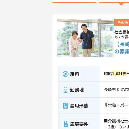
その他
社会福
あすか福
【長
の募
給料
時給
1,031円
勤務地
長崎県 対馬市
雇用形態
非常勤・パー
■介護福祉士
応募要件
ー2級）のいず