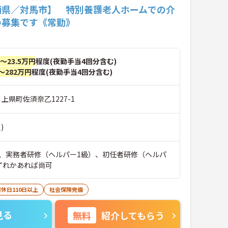
崎県／対馬市】 特別養護老人ホームでの介
の募集です《常勤》
円～23.5万円
程度(夜勤手当4回分含む)
～282万円
程度(夜勤手当4回分含む)
 上県町佐須奈乙1227-1
)
、実務者研修（ヘルパー1級）、初任者研修（ヘルパ
ずれかあれば尚可
休日110日以上
社会保険完備
見る
無料
紹介してもらう