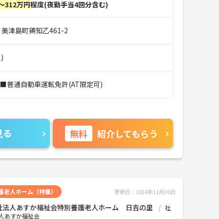
～312万円
程度(夜勤手当4回分含む)
 美津島町鶏知乙461-2
)
■普通自動車運転免許(AT限定可)
見る
無料
紹介してもらう
護老人ホーム（特養）
更新日：2024年11月30日
祉法人あすか福祉会特別養護老人ホーム 日吉の里
社
人あすか福祉会