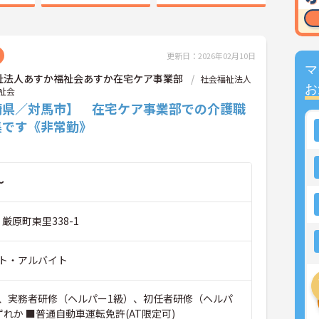
更新日：2026年02月10日
マ
祉法人あすか福祉会あすか在宅ケア事業部
社会福祉法人
お
祉会
崎県／対馬市】 在宅ケア事業部での介護職
集です《非常勤》
～
 厳原町東里338-1
ト・アルバイト
、実務者研修（ヘルパー1級）、初任者研修（ヘルパ
れか ■普通自動車運転免許(AT限定可)