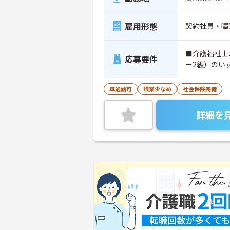
雇用形態
契約社員・嘱
■介護福祉士
応募要件
ー2級）のい
車通勤可
残業少なめ
社会保険完備
詳細を