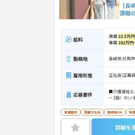
【長
護職
月収
23.5万
給料
年収
282万円
勤務地
長崎県 対馬市
雇用形態
正社員(正職員
■介護福祉士
応募要件
ー2級）のい
車通勤可
残業少なめ
無資格OK
年間
詳細を