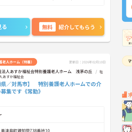
見る
無料
紹介してもらう
護老人ホーム（特養）
更新日：2026年02月10日
祉法人あすか福祉会特別養護老人ホーム 浅茅の丘
社
人あすか福祉会
崎県／対馬市】 特別養護老人ホームでの介
の募集です《常勤》
～
 美津島町鶏知甲738番地10