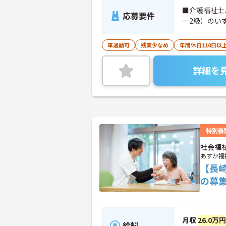
■介護福祉士
応募要件
ー2級）のい
車通勤可
残業少なめ
年間休日110日以
詳細を
特別養
社会福
あすか福
【長
の募
月収
26.0万
給料