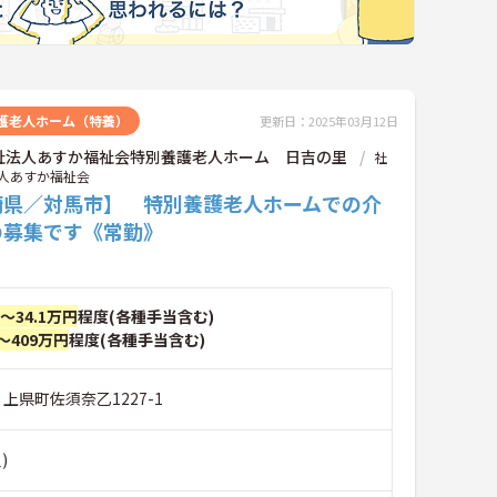
護老人ホーム（特養）
更新日：2025年03月12日
祉法人あすか福祉会特別養護老人ホーム 日吉の里
社
人あすか福祉会
崎県／対馬市】 特別養護老人ホームでの介
の募集です《常勤》
円～34.1万円
程度(各種手当含む)
～409万円
程度(各種手当含む)
 上県町佐須奈乙1227-1
)