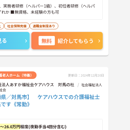
、実務者研修（ヘルパー1級）、初任者研修（ヘルパ
ずれか ■無資格、未経験の方も可
上
社会保険完備
退職金制度あり
見る
無料
紹介してもらう
護老人ホーム（特養）
更新日：2024年12月20日
祉法人あすか福祉会ケアハウス 対馬の杜
社会福祉法人
祉会
崎県／対馬市】 ケアハウスでの介護福祉士
集です《常勤》
円～26.0万円
程度(夜勤手当4回分含む)