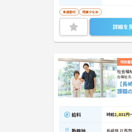
車通勤可
残業少なめ
詳細を
特別養
社会福
会福祉法
【長
護職
給料
時給
1,031円
勤務地
長崎県 対馬市