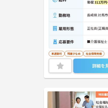
年収
312万円
勤務地
長崎県 対馬市
雇用形態
正社員(正職員
応募要件
■介護福祉士 
車通勤可
残業少なめ
社会保険完備
詳細を
特別養
社会福
会福祉法