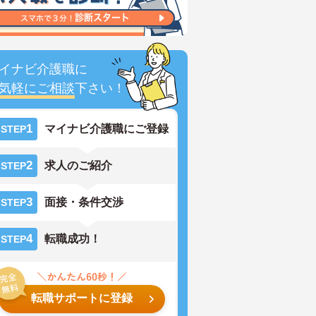
イナビ介護職に
気軽にご相談
下さい！
1
マイナビ介護職にご登録
STEP
2
求人のご紹介
STEP
3
面接・条件交渉
STEP
4
転職成功！
STEP
転職サポートに登録