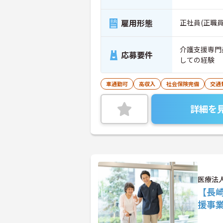
雇用形態
正社員(正職員
介護支援専門
応募要件
しての経験
車通勤可
高収入
社会保険完備
交通
詳細を
医療法
【長
援事