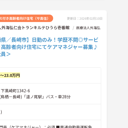
ス付き高齢者向け住宅（サ高住）
更新日：2026年02月10日
人外海弘仁会トランキルテひうら壱番館
医療法人外海弘
崎県／長崎市】日勤のみ！学歴不問◎サービ
き高齢者向け住宅にてケアマネジャー募集♪
社員＞
円～23.0万円
下黒崎町1342-6
(鳥栖－長崎)「道ノ尾駅」バス・車28分
)
門員（ケアマネジャー）：必須 ■普通自動車運転免