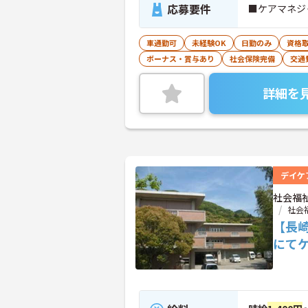
応募要件
■ケアマネジ
車通勤可
未経験OK
日勤のみ
資格
ボーナス・賞与あり
社会保険完備
交通
詳細を
デイケ
社会福
社会
【長
にて