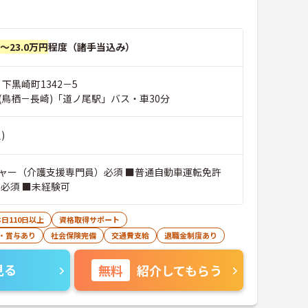
円～23.0万円
程度（諸手当込み）
 下黒崎町1342－5
(鳥栖－長崎)「道ノ尾駅」バス・車30分
)
ャー（介護支援専門員）必須 ■普通自動車運転免許
）必須 ■未経験可
日110日以上
資格取得サポート
・賞与あり
社会保険完備
交通費支給
退職金制度あり
見る
無料
紹介してもらう