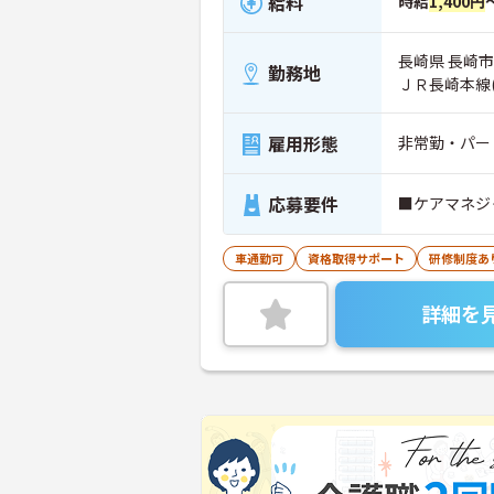
給料
時給
1,400円
長崎県 長崎市 
勤務地
ＪＲ長崎本線
雇用形態
非常勤・パー
応募要件
■ケアマネジ
車通勤可
資格取得サポート
研修制度あ
詳細を