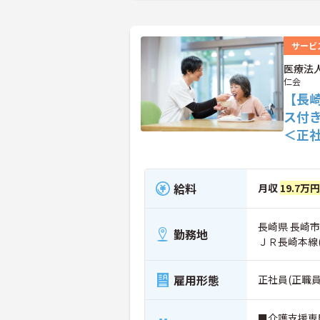
サービ
医療法
仁会
【長
ス付
＜正
給料
月収
19.7万
長崎県 長崎市 
勤務地
ＪＲ長崎本線
雇用形態
正社員(正職員
■介護支援専