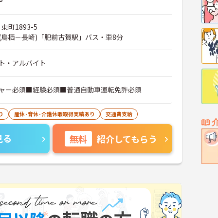
～
東町1893-5
(鳥栖－長崎)「肥前古賀駅」バス・車8分
ト・アルバイト
ャー必須■経験必須■普通自動車運転免許必須
り
産休･育休･介護休暇取得実績あり
交通費支給
見る
無料
紹介してもらう