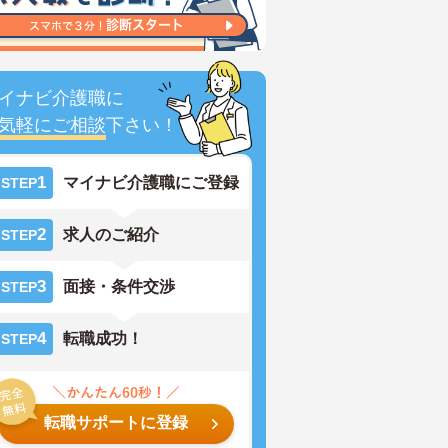
イナビ介護職に
気軽にご相談
下さい！
1
マイナビ介護職にご登録
STEP
2
求人のご紹介
STEP
3
面接・条件交渉
STEP
4
転職成功！
STEP
転職サポートに登録