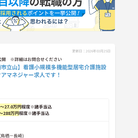
更新日：2026年03月25日
公開 ※詳細はお問合せください
崎市立山】看護小規模多機能型居宅介護施設
ケアマネジャー求人です！
円～27.0万円
程度※諸手当込
～288万円
程度※諸手当込
(鳥栖－長崎)