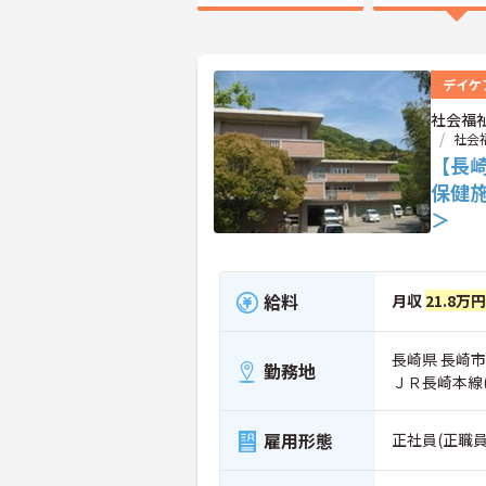
デイケ
社会福
社会
【長
保健
＞
給料
月収
21.8万
長崎県 長崎市 
勤務地
ＪＲ長崎本線
雇用形態
正社員(正職員