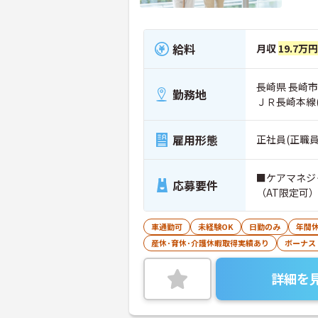
給料
月収
19.7万
長崎県 長崎市
勤務地
ＪＲ長崎本線
雇用形態
正社員(正職員
■ケアマネジ
応募要件
（AT限定可
車通勤可
未経験OK
日勤のみ
年間休
産休･育休･介護休暇取得実績あり
ボーナス
詳細を