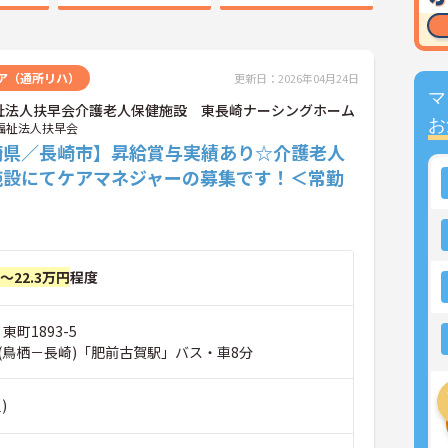
ア（通所リハ）
更新日：2026年04月24日
マ
祉法人扶早会介護老人保健施設 東長崎ナーシングホーム
お
福祉法人扶早会
崎県／長崎市】昇給賞与実績あり☆介護老人
施設にてケアマネジャーの募集です！＜常勤
円～22.3万円
程度
東町1893-5
(鳥栖－長崎)「肥前古賀駅」バス・車8分
)