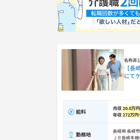
名称非
【長
にて
月収
20.0万
給料
年収
272万円
長崎県 長崎市
勤務地
ＪＲ長崎本線