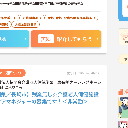
ャー必須■経験必須■普通自動車運転免許必須
取得サポート
研修制度あり
産休･育休･介護休暇取得実績あり
費支給
退職金制度あり
見る
無料
紹介してもらう
ア（通所リハ）
更新日：2026年04月24日
祉法人扶早会介護老人保健施設 東長崎ナーシングホーム
福祉法人扶早会
崎県／長崎市】残業無し☆介護老人保健施設
ケアマネジャーの募集です！＜非常勤＞