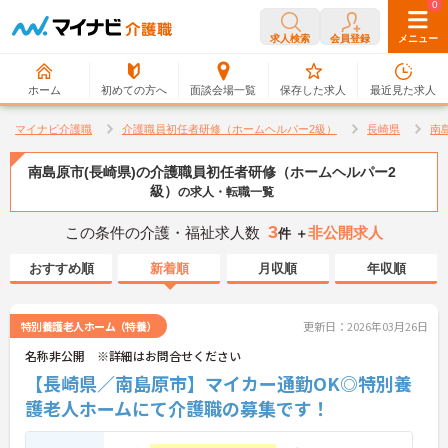
0
0
求人検索
会員登録
メニュー
ホーム
初めての方へ
面談会場一覧
保存した求人
最近見た求人
マイナビ介護職
介護職員初任者研修（ホームヘルパー2級）
長崎県
南
南島原市(長崎県)の介護職員初任者研修（ホームヘルパー2
級）
の求人・転職一覧
3
この条件の介護・福祉求人数
非公開求人
件 ＋
おすすめ順
新着順
月収順
年収順
特別養護老人ホーム（特養）
更新日：2026年03月26日
名称非公開 ※詳細はお問合せください
【長崎県／南島原市】マイカー通勤OK◎特別養
護老人ホームにて介護職の募集です！