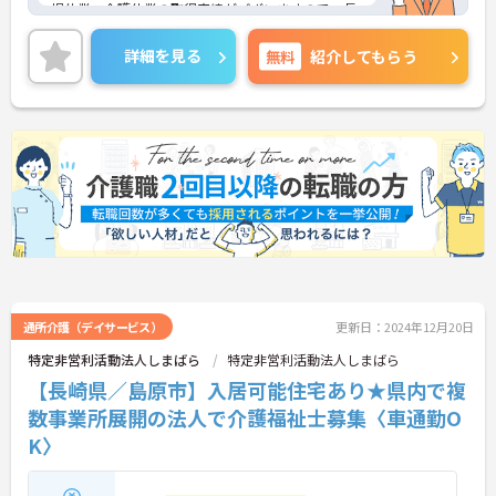
児休業・介護休業の取得実績がございますので、長
期的に就業しやすい環境がそろっています。
ご興味のある方は、マイナビ介護職までお問い合わ
詳細を見る
無料
紹介してもらう
せください。
通所介護（デイサービス）
更新日：2024年12月20日
特定非営利活動法人しまばら
特定非営利活動法人しまばら
【長崎県／島原市】入居可能住宅あり★県内で複
数事業所展開の法人で介護福祉士募集〈車通勤O
K〉