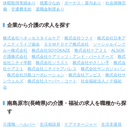
休暇取得実績あり
残業少なめ
ボーナス・賞与あり
社会保険完
備
交通費支給
退職金制度あり
企業から介護の求人を探す
株式会社ベネッセスタイルケア
株式会社ツクイ
株式会社日本ア
メニティライフ協会
ＳＯＭＰＯケア株式会社
ソーシャルインク
ルー株式会社
株式会社SOYOKAZE
株式会社ケア２１
ALSOK
介護株式会社
株式会社ケアリッツ・アンド・パートナーズ
株式
会社ニチイ学館
株式会社ソラスト
株式会社やさしい手
株式会
社ケア２１
株式会社ニチイケアパレス
株式会社サンガジャパン
株式会社川島コーポレーション
株式会社アンビス
株式会社サ
ンウェルズ
株式会社スーパー・コート
社会福祉法人ノテ福祉
会
南島原市(長崎県)の介護・福祉の求人を職種から探
す
介護職・ヘルパー
生活相談員
ケアマネージャー
生活支援員