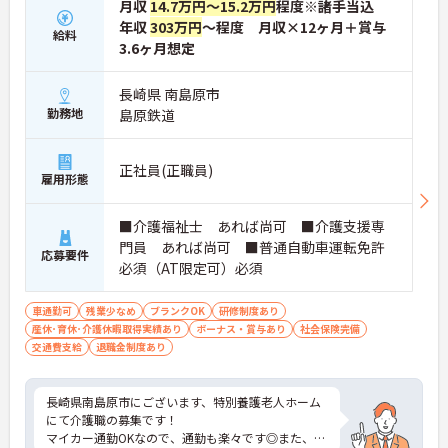
月収
14.7万円～15.2万円
程度※諸手当込
年収
303万円
～程度 月収×12ヶ月＋賞与
給料
3.6ヶ月想定
長崎県 南島原市
勤務地
島原鉄道
正社員(正職員)
雇用形態
■介護福祉士 あれば尚可 ■介護支援専
門員 あれば尚可 ■普通自動車運転免許
応募要件
必須（AT限定可）必須
車通勤可
残業少なめ
ブランクOK
研修制度あり
産休･育休･介護休暇取得実績あり
ボーナス・賞与あり
社会保険完備
交通費支給
退職金制度あり
長崎県南島原市にございます、特別養護老人ホーム
にて介護職の募集です！
マイカー通勤OKなので、通勤も楽々です◎また、育