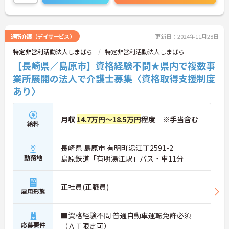
またマイカー通勤OK 無料駐車場完備なので、通勤
のストレスが少ないのも嬉しいポイント！
ご興味ある方には、面接対策ポイントなど、さらに
詳細をお話しいたしますのでお気軽にご相談くださ
通所介護（デイサービス）
更新日：2024年11月28日
い。
特定非営利活動法人しまばら
特定非営利活動法人しまばら
【長崎県／島原市】資格経験不問★県内で複数事
業所展開の法人で介護士募集〈資格取得支援制度
あり〉
月収
14.7万円～18.5万円
程度 ※手当含む
給料
長崎県 島原市 有明町湯江丁2591-2
勤務地
島原鉄道「有明湯江駅」バス・車11分
正社員(正職員)
雇用形態
■資格経験不問 普通自動車運転免許必須
応募要件
（ＡＴ限定可）