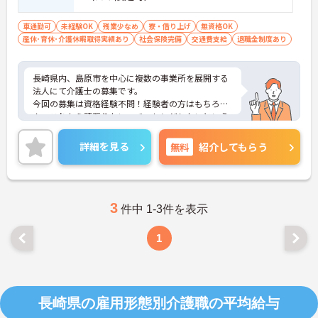
車通勤可
未経験OK
残業少なめ
寮・借り上げ
無資格OK
産休･育休･介護休暇取得実績あり
社会保険完備
交通費支給
退職金制度あり
長崎県内、島原市を中心に複数の事業所を展開する
法人にて介護士の募集です。
今回の募集は資格経験不問！経験者の方はもちろ
ん、これから頑張りたい、チャレンジしたいという
方にもオススメの求人です。
資格取得支援制度も整っているので、どんどんスキ
詳細を見る
無料
紹介してもらう
ルアップできる環境ですよ♪
残業はほとんど無いのでメリハリをつけた勤務が可
能です◎
またマイカー通勤OK 無料駐車場完備なので、通勤
のストレスが少ないのも嬉しいポイント！
3
件中 1-3件を表示
ご興味ある方には、面接対策ポイントなど、さらに
詳細をお話しいたしますのでお気軽にご相談くださ
1
い。
長崎県の雇用形態別介護職の平均給与