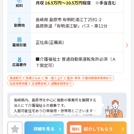
月収
16.5万円～20.5万円
程度 ※手当含む
給料
長崎県 島原市 有明町湯江丁2591-2
勤務地
島原鉄道「有明湯江駅」バス・車11分
正社員(正職員)
雇用形態
■介護福祉士 普通自動車運転免許必須（Ａ
応募要件
Ｔ限定可）
車通勤可
残業少なめ
寮・借り上げ
産休･育休･介護休暇取得実績あり
社会保険完備
交通費支給
退職金制度あり
長崎県内、島原市を中心に複数の事業所を展開する
法人にて介護福祉士の募集です。
入居可能住宅あり◎単身用・世帯用とございますの
で、少し遠方の方や、お部屋探しと並行して転職を
お考えの方にもオススメの求人！
残業はほとんどないので出勤日でもプライベートの
詳細を見る
無料
紹介してもらう
時間が確保できますよ◎