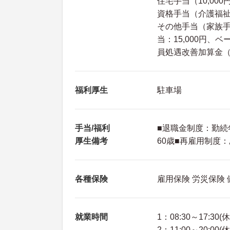
住宅手当（10,000
資格手当（介護福祉士
その他手当（家族手当
当：15,000円、
員処遇改善加算金（
福利厚生
駐車場
手当/福利
■退職金制度：勤続
厚生備考
60歳■再雇用制度：
各種保険
雇用保険 労災保険
就業時間
1：08:30～17:30(
2：11:00～20:00(