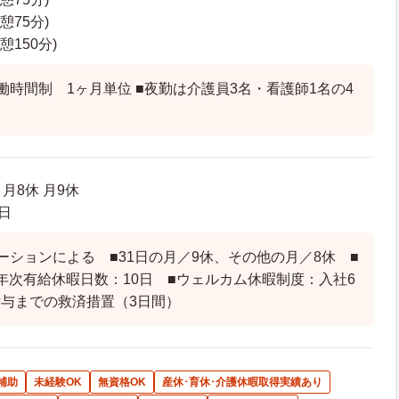
休憩75分)
休憩150分)
働時間制 1ヶ月単位 ■夜勤は介護員3名・看護師1名の4
月8休 月9休
日
ーションによる ■31日の月／9休、その他の月／8休 ■
年次有給休暇日数：10日 ■ウェルカム休暇制度：入社6
与までの救済措置（3日間）
補助
未経験OK
無資格OK
産休･育休･介護休暇取得実績あり