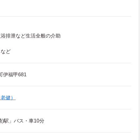
入浴排泄など生活全般の介助
 など
町伊福甲681
（老健）
)駅」バス・車10分