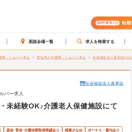
転職
無料!簡単1分
面談会場一覧
求人を検索する
護職・ヘルパー求人
雲仙市の介護職・ヘルパー求人
社会福祉法人真和会の介
社会福祉法人真和会
ルパー求人
・未経験OK♪介護老人保健施設にて
K
産休･育休･介護休暇取得実績あり
残業少なめ
ボーナス・賞与あり