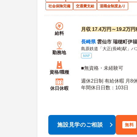
社会保険完備
交通費支給
退職金制度あり
月収 17.4万円～19.2
給料
長崎県
雲仙市 瑞穂町伊福
島原鉄道「大正(長崎)駅」バ
勤務地
MAP
■無資格・未経験可
資格/職種
週休2日制 有給休暇 月8休
年間休日日数：103日
休日休暇
施設見学のご相談
無料