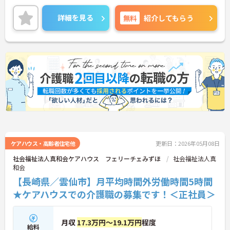
寄り添って、その方に合わせたサービスの提供を行
っていただける方を募集しています。
詳細を見る
無料
紹介してもらう
ご興味のある方には、面接対策ポイントなど、さら
に詳細をご案内しますのでお気軽にご相談くださ
い！
ケアハウス・高齢者住宅他
更新日：2026年05月08日
社会福祉法人真和会ケアハウス フェリーチェみずほ
社会福祉法人真
和会
【長崎県／雲仙市】月平均時間外労働時間5時間
★ケアハウスでの介護職の募集です！＜正社員＞
月収
17.3万円～19.1万円
程度
給料