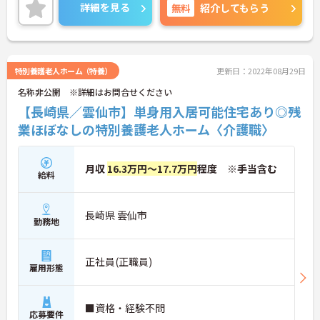
と職員に還元されます。
詳細を見る
無料
紹介してもらう
ご興味のある方には、面接対策ポイントなど、さら
に詳細をお話しいたしますのでお気軽にご相談くだ
さい！
特別養護老人ホーム（特養）
更新日：2022年08月29日
名称非公開 ※詳細はお問合せください
【長崎県／雲仙市】単身用入居可能住宅あり◎残
業ほぼなしの特別養護老人ホーム〈介護職〉
月収
16.3万円～17.7万円
程度 ※手当含む
給料
長崎県 雲仙市
勤務地
正社員(正職員)
雇用形態
■資格・経験不問
応募要件