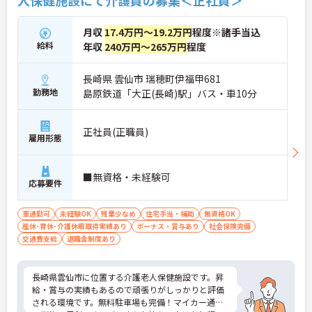
人保健施設にて介護員の募集＜正社員＞
月収
17.4万円～19.2万円
程度※諸手当込
給料
年収
240万円～265万円
程度
長崎県 雲仙市 瑞穂町伊福甲681
勤務地
島原鉄道「大正(長崎)駅」バス・車10分
正社員(正職員)
雇用形態
■無資格・未経験可
応募要件
車通勤可
未経験OK
残業少なめ
住宅手当・補助
無資格OK
産休･育休･介護休暇取得実績あり
ボーナス・賞与あり
社会保険完備
交通費支給
退職金制度あり
長崎県雲仙市に位置する介護老人保健施設です。昇
給・賞与の実績もあるので頑張りがしっかりと評価
される環境です。無料駐車場も完備！マイカー通勤