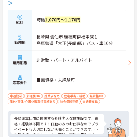
＞
時給
1,070円～1,170円
給料
長崎県 雲仙市 瑞穂町伊福甲681
勤務地
島原鉄道「大正(長崎)駅」バス・車10分
非常勤・パート・アルバイト
雇用形態
■無資格・未経験可
応募要件
車通勤可
未経験OK
残業少なめ
住宅手当・補助
無資格OK
産休･育休･介護休暇取得実績あり
社会保険完備
交通費支給
長崎県雲仙市に位置する介護老人保健施設です。資
格・経験は不問です！日勤のみのお仕事なのでプラ
イベートも大切にしながら働くことができます。無
料駐車場も完備！マイカー通勤も可能で便利です。