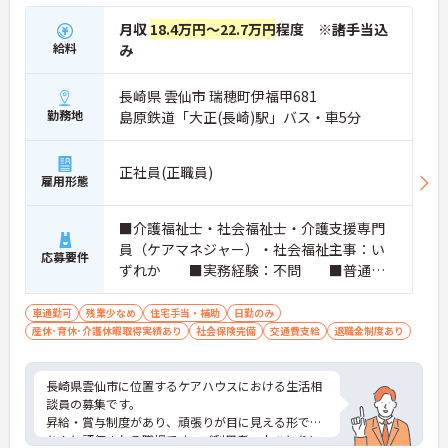
月収
18.4万円～22.7万円
程度 ※諸手当込
給料
み
長崎県 雲仙市 瑞穂町伊福甲681
勤務地
島原鉄道「大正(長崎)駅」バス・車5分
正社員(正職員)
雇用形態
■介護福祉士・社会福祉士・介護支援専門
員（ケアマネジャー）・社会福祉主事：い
応募要件
ずれか ■実務経験：不問 ■普通自
動車運転免許（AT限定可）：必須
車通勤可
残業少なめ
住宅手当・補助
日勤のみ
産休･育休･介護休暇取得実績あり
社会保険完備
交通費支給
退職金制度あり
長崎県雲仙市に位置するケアハウスにおける生活相
談員の募集です。
昇給・賞与制度があり、頑張りが目に見える形でき
ちんと評価される職場です。ご利用者一人ひとりに