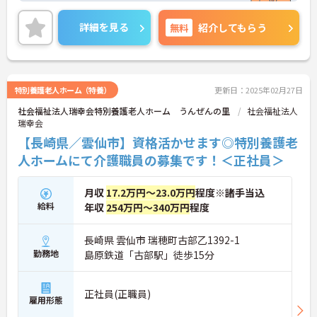
育児休暇制度がありますので、ライフステージに応
じて長くお仕事を続けていくことができます◎
詳細を見る
無料
紹介してもらう
ご興味のある方は、マイナビ介護職までお問い合わ
せください。
特別養護老人ホーム（特養）
更新日：2025年02月27日
社会福祉法人瑞幸会特別養護老人ホーム うんぜんの里
社会福祉法人
瑞幸会
【長崎県／雲仙市】資格活かせます◎特別養護老
人ホームにて介護職員の募集です！＜正社員＞
月収
17.2万円～23.0万円
程度※諸手当込
給料
年収
254万円～340万円
程度
長崎県 雲仙市 瑞穂町古部乙1392-1
勤務地
島原鉄道「古部駅」徒歩15分
正社員(正職員)
雇用形態