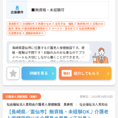
■無資格・未経験可
応募要件
車通勤可
未経験OK
残業少なめ
住宅手当・補助
無資格OK
日勤のみ
産休･育休･介護休暇取得実績あり
ボーナス・賞与あり
社会保険完備
交通費支給
退職金制度あり
長崎県雲仙市に位置する介護老人保健施設です。資
格・経験は不問です！日勤のみのお仕事なのでプラ
イベートも大切にしながら働くことができます。無
料駐車場も完備！マイカー通勤も可能で便利です。
ご興味をお持ちの方はお気軽にお問い合わせくださ
い。
詳細を見る
無料
紹介してもらう
介護老人保健施設（老健）
更新日：2026年04月30日
社会福祉法人真和会介護老人保健施設 真寿苑
社会福祉法人真和会
【長崎県／雲仙市】無資格・未経験OK♪介護老