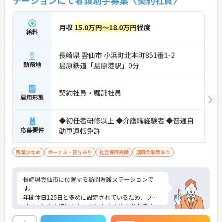
テーションにて看護助手募集〈契約社員〉
月収
15.0万円～18.0万円
程度
給料
長崎県 雲仙市 小浜町北本町851番1-2
勤務地
島原鉄道「島原港駅」0分
契約社員・嘱託社員
雇用形態
◆初任者研修以上 ◆介護職経験者 ◆普通自
応募要件
動車運転免許
残業少なめ
ボーナス・賞与あり
社会保険完備
退職金制度あり
長崎県雲仙市に位置する訪問看護ステーションで
す。
年間休日125日と多めに設定されているため、プラ
イベートを大切にしたい方におすすめの求人です。
昇給や賞与制度があり頑張りが評価されてしっかり