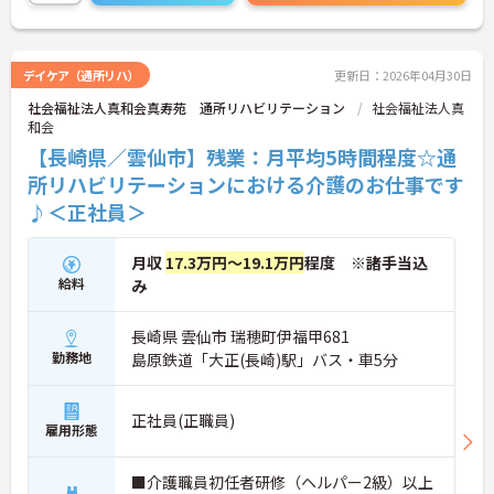
デイケア（通所リハ）
更新日：2026年04月30日
社会福祉法人真和会真寿苑 通所リハビリテーション
社会福祉法人真
和会
【長崎県／雲仙市】残業：月平均5時間程度☆通
所リハビリテーションにおける介護のお仕事です
♪＜正社員＞
月収
17.3万円～19.1万円
程度 ※諸手当込
給料
み
長崎県 雲仙市 瑞穂町伊福甲681
勤務地
島原鉄道「大正(長崎)駅」バス・車5分
正社員(正職員)
雇用形態
■介護職員初任者研修（ヘルパー2級）以上