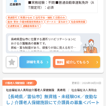
■実務経験：不問 ■普通自動車運転免許（A
応募要件
T限定可）：必須
車通勤可
残業少なめ
住宅手当・補助
日勤のみ
産休･育休･介護休暇取得実績あり
ボーナス・賞与あり
社会保険完備
交通費支給
退職金制度あり
長崎県雲仙市に位置する通所リハビリテーションに
おける介護職員の募集です。
昇給・賞与制度があり、頑張りが目に見える形でき
ちんと評価される職場です。ご利用者一人ひとりに
寄り添って、その方に合わせたサービスの提供を行
っていただける方を募集しています。
詳細を見る
無料
紹介してもらう
ご興味のある方には、面接対策ポイントなど、さら
に詳細をご案内しますのでお気軽にご相談くださ
い！
介護老人保健施設（老健）
更新日：2026年04月30日
社会福祉法人真和会介護老人保健施設 真寿苑
社会福祉法人真和会
【長崎県／雲仙市】無資格・未経験OK／夜勤な
し♪介護老人保健施設にて介護員の募集＜パート