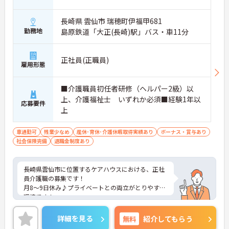
長崎県 雲仙市 瑞穂町伊福甲681
勤務地
島原鉄道「大正(長崎)駅」バス・車11分
正社員(正職員)
雇用形態
■介護職員初任者研修（ヘルパー2級）以
上、介護福祉士 いずれか必須■経験1年以
応募要件
上
車通勤可
残業少なめ
産休･育休･介護休暇取得実績あり
ボーナス・賞与あり
社会保険完備
退職金制度あり
長崎県雲仙市に位置するケアハウスにおける、正社
員介護職の募集です！
月8～9日休み♪プライベートとの両立がとりやすい
環境です！
ご興味ある方には、面接対策ポイントなど、さらに
詳細をお話しいたしますのでお気軽にご相談くださ
詳細を見る
無料
紹介してもらう
い。