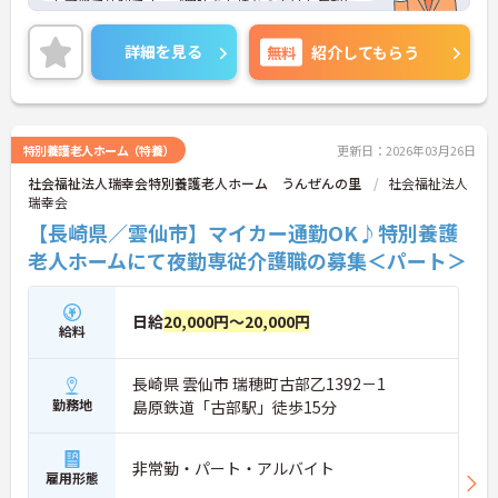
も可能で便利です。ご興味をお持ちの方はお気軽に
お問い合わせください。
詳細を見る
無料
紹介してもらう
特別養護老人ホーム（特養）
更新日：2026年03月26日
社会福祉法人瑞幸会特別養護老人ホーム うんぜんの里
社会福祉法人
瑞幸会
【長崎県／雲仙市】マイカー通勤OK♪特別養護
老人ホームにて夜勤専従介護職の募集＜パート＞
日給
20,000円～20,000円
給料
長崎県 雲仙市 瑞穂町古部乙1392－1
勤務地
島原鉄道「古部駅」徒歩15分
非常勤・パート・アルバイト
雇用形態