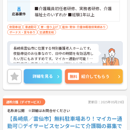
■介護職員初任者研修、実務者研修、介護
応募要件
福祉士のいずれか ■経験1年以上
夜勤専従
車通勤可
寮・借り上げ
産休･育休･介護休暇取得実績あり
ボーナス・賞与あり
交通費支給
長崎県雲仙市に位置する特別養護老人ホームです。
夜勤専従のお仕事なので、日中の時間を有効活用し
たい方にもおすすめです。マイカー通勤が可能！無
料駐車場も完備されています。ご興味をお持ちの方
はお気軽にお問い合わせください。
詳細を見る
無料
紹介してもらう
通所介護（デイサービス）
更新日：2025年05月29日
名称非公開 ※詳細はお問合せください
【長崎県／雲仙市】無料駐車場あり！マイカー通
勤可◎デイサービスセンターにて介護職の募集で