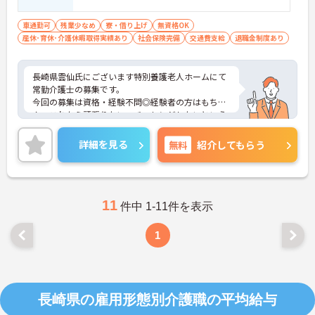
車通勤可
残業少なめ
寮・借り上げ
無資格OK
産休･育休･介護休暇取得実績あり
社会保険完備
交通費支給
退職金制度あり
長崎県雲仙氏にございます特別養護老人ホームにて
常勤介護士の募集です。
今回の募集は資格・経験不問◎経験者の方はもちろ
ん、これから頑張りたい、チャレンジしたいという
方にもオススメの求人です！
残業がほとんど無いのでメリハリを付けた勤務が可
詳細を見る
無料
紹介してもらう
能ですよ◎
ご興味ある方には、面接対策ポイントなど、さらに
詳細をお話しいたしますのでお気軽にご相談くださ
い。
11
件中 1-11件を表示
1
長崎県の雇用形態別介護職の平均給与