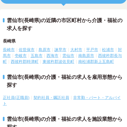
雲仙市(長崎県)の近隣の市区町村から介護・福祉の
求人を探す
長崎県
長崎市
佐世保市
島原市
諫早市
大村市
平戸市
松浦市
対
馬市
壱岐市
五島市
西海市
雲仙市
南島原市
西彼杵郡長与
町
西彼杵郡時津町
東彼杵郡波佐見町
南松浦郡新上五島町
雲仙市(長崎県)の介護・福祉の求人を雇用形態から
探す
正社員(正職員)
契約社員・嘱託社員
非常勤・パート・アルバイ
ト
雲仙市(長崎県)の介護・福祉の求人を施設業態から
探す