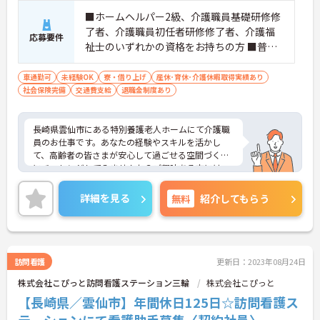
■ホームヘルパー2級、介護職員基礎研修修
了者、介護職員初任者研修修了者、介護福
応募要件
祉士のいずれかの資格をお持ちの方 ■普通
自動車運転免許必須（AT限定可） ■未経験
の方OK
車通勤可
未経験OK
寮・借り上げ
産休･育休･介護休暇取得実績あり
社会保険完備
交通費支給
退職金制度あり
長崎県雲仙市にある特別養護老人ホームにて介護職
員のお仕事です。あなたの経験やスキルを活かし
て、高齢者の皆さまが安心して過ごせる空間づくり
にチャレンジしてみませんか？ご興味ある方には、
面接対策ポイントなど、さらに詳細をお話しいたし
ますのでお気軽にご相談ください。
詳細を見る
無料
紹介してもらう
訪問看護
更新日：2023年08月24日
株式会社こぴっと訪問看護ステーション三輪
株式会社こぴっと
【長崎県／雲仙市】年間休日125日☆訪問看護ス