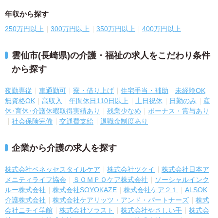
年収から探す
250万円以上
300万円以上
350万円以上
400万円以上
雲仙市(長崎県)の介護・福祉の求人をこだわり条件
から探す
夜勤専従
車通勤可
寮・借り上げ
住宅手当・補助
未経験OK
無資格OK
高収入
年間休日110日以上
土日祝休
日勤のみ
産
休･育休･介護休暇取得実績あり
残業少なめ
ボーナス・賞与あり
社会保険完備
交通費支給
退職金制度あり
企業から介護の求人を探す
株式会社ベネッセスタイルケア
株式会社ツクイ
株式会社日本ア
メニティライフ協会
ＳＯＭＰＯケア株式会社
ソーシャルインク
ルー株式会社
株式会社SOYOKAZE
株式会社ケア２１
ALSOK
介護株式会社
株式会社ケアリッツ・アンド・パートナーズ
株式
会社ニチイ学館
株式会社ソラスト
株式会社やさしい手
株式会