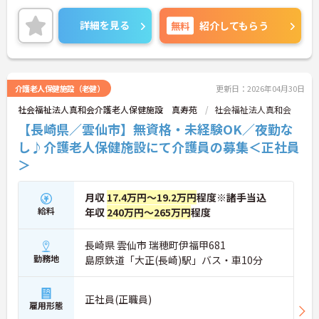
ご興味をお持ちの方はお気軽にお問い合わせくださ
い。
詳細を見る
無料
紹介してもらう
介護老人保健施設（老健）
更新日：2026年04月30日
社会福祉法人真和会介護老人保健施設 真寿苑
社会福祉法人真和会
【長崎県／雲仙市】無資格・未経験OK／夜勤な
し♪介護老人保健施設にて介護員の募集＜正社員
＞
月収
17.4万円～19.2万円
程度※諸手当込
給料
年収
240万円～265万円
程度
長崎県 雲仙市 瑞穂町伊福甲681
勤務地
島原鉄道「大正(長崎)駅」バス・車10分
正社員(正職員)
雇用形態