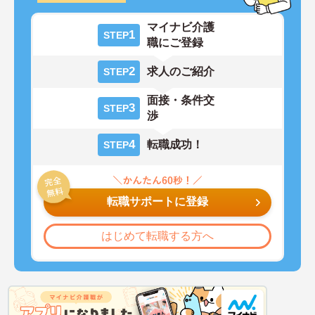
マイナビ介護
1
STEP
職にご登録
2
求人のご紹介
STEP
面接・条件交
3
STEP
渉
4
転職成功！
STEP
転職サポートに登録
はじめて転職する方へ