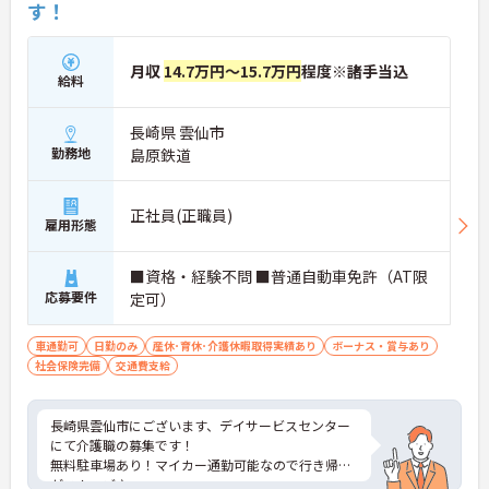
す！
月収
14.7万円～15.7万円
程度※諸手当込
給料
長崎県 雲仙市
勤務地
島原鉄道
正社員(正職員)
雇用形態
■資格・経験不問 ■普通自動車免許（AT限
応募要件
定可）
車通勤可
日勤のみ
産休･育休･介護休暇取得実績あり
ボーナス・賞与あり
社会保険完備
交通費支給
長崎県雲仙市にございます、デイサービスセンター
にて介護職の募集です！
無料駐車場あり！マイカー通勤可能なので行き帰り
がスムーズ♪