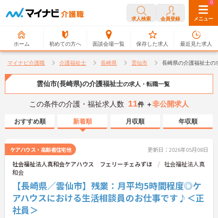
0
0
求人検索
会員登録
メニュー
ホーム
初めての方へ
面談会場一覧
保存した求人
最近見た求人
マイナビ介護職
介護福祉士
長崎県
雲仙市
長崎県の介護福祉士の
雲仙市(長崎県)の介護福祉士
の求人・転職一覧
11
この条件の介護・福祉求人数
非公開求人
件 ＋
おすすめ順
新着順
月収順
年収順
ケアハウス・高齢者住宅他
更新日：2026年05月08日
社会福祉法人真和会ケアハウス フェリーチェみずほ
社会福祉法人真
和会
【長崎県／雲仙市】残業：月平均5時間程度◎ケ
アハウスにおける生活相談員のお仕事です♪＜正
社員＞