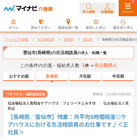
0
0
求人検索
会員登録
メニュー
ホーム
初めての方へ
面談会場一覧
保存した求人
最近見た求人
マイナビ介護職
生活相談員
長崎県
雲仙市
長崎県の生活相談員の
雲仙市(長崎県)の生活相談員
の求人・転職一覧
1
この条件の介護・福祉求人数
非公開求人
件 ＋
おすすめ順
新着順
月収順
年収順
ケアハウス・高齢者住宅他
更新日：2026年05月08日
社会福祉法人真和会ケアハウス フェリーチェみずほ
社会福祉法人真
和会
【長崎県／雲仙市】残業：月平均5時間程度◎ケ
アハウスにおける生活相談員のお仕事です♪＜正
社員＞