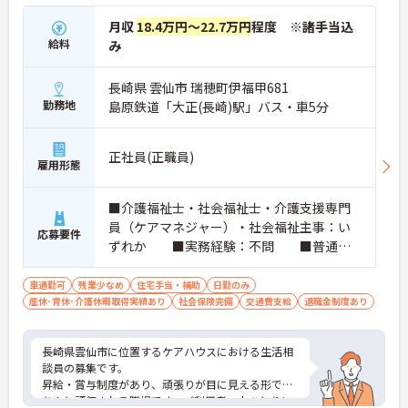
月収
18.4万円～22.7万円
程度 ※諸手当込
給料
み
長崎県 雲仙市 瑞穂町伊福甲681
勤務地
島原鉄道「大正(長崎)駅」バス・車5分
正社員(正職員)
雇用形態
■介護福祉士・社会福祉士・介護支援専門
員（ケアマネジャー）・社会福祉主事：い
応募要件
ずれか ■実務経験：不問 ■普通自
動車運転免許（AT限定可）：必須
車通勤可
残業少なめ
住宅手当・補助
日勤のみ
産休･育休･介護休暇取得実績あり
社会保険完備
交通費支給
退職金制度あり
長崎県雲仙市に位置するケアハウスにおける生活相
談員の募集です。
昇給・賞与制度があり、頑張りが目に見える形でき
ちんと評価される職場です。ご利用者一人ひとりに