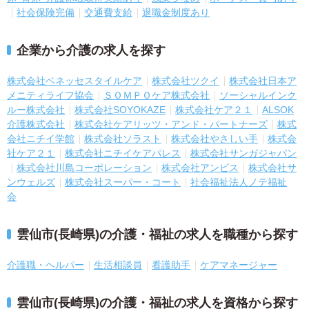
社会保険完備
交通費支給
退職金制度あり
企業から介護の求人を探す
株式会社ベネッセスタイルケア
株式会社ツクイ
株式会社日本ア
メニティライフ協会
ＳＯＭＰＯケア株式会社
ソーシャルインク
ルー株式会社
株式会社SOYOKAZE
株式会社ケア２１
ALSOK
介護株式会社
株式会社ケアリッツ・アンド・パートナーズ
株式
会社ニチイ学館
株式会社ソラスト
株式会社やさしい手
株式会
社ケア２１
株式会社ニチイケアパレス
株式会社サンガジャパン
株式会社川島コーポレーション
株式会社アンビス
株式会社サ
ンウェルズ
株式会社スーパー・コート
社会福祉法人ノテ福祉
会
雲仙市(長崎県)の介護・福祉の求人を職種から探す
介護職・ヘルパー
生活相談員
看護助手
ケアマネージャー
雲仙市(長崎県)の介護・福祉の求人を資格から探す