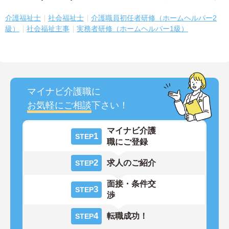
介護福祉士
社会福祉士
介護職員初任者研修（ホームヘルパー2
級）
社会福祉主事
実務者研修（ホームヘルパー1級）
マイナビ介護職に
お気軽にご相談
下さい！
マイナビ介護
1
STEP
職にご登録
2
求人のご紹介
STEP
面接・条件交
3
STEP
渉
4
転職成功！
STEP