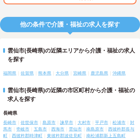
他の条件で介護・福祉の求人を探す
雲仙市(長崎県)の近隣エリアから介護・福祉の求人
を探す
福岡県
佐賀県
熊本県
大分県
宮崎県
鹿児島県
沖縄県
雲仙市(長崎県)の近隣の市区町村から介護・福祉の
求人を探す
長崎県
長崎市
佐世保市
島原市
諫早市
大村市
平戸市
松浦市
対
馬市
壱岐市
五島市
西海市
雲仙市
南島原市
西彼杵郡長与
町
西彼杵郡時津町
東彼杵郡波佐見町
南松浦郡新上五島町