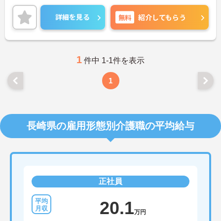
寄り添って、その方に合わせたサービスの提供を行
っていただける方を募集しています。
詳細を見る
無料
紹介してもらう
ご興味のある方には、面接対策ポイントなど、さら
に詳細をご案内しますのでお気軽にご相談くださ
い！
1
件中 1-1件を表示
1
長崎県の雇用形態別介護職の平均給与
正社員
20.1
万円