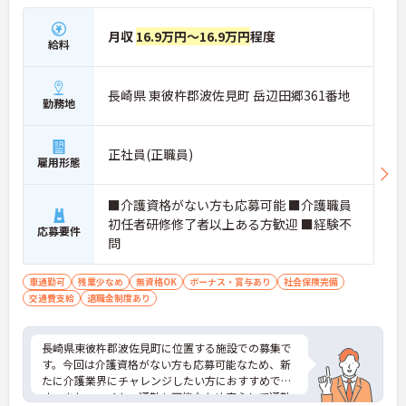
月収
16.9万円～16.9万円
程度
給料
長崎県 東彼杵郡波佐見町 岳辺田郷361番地
勤務地
正社員(正職員)
雇用形態
■介護資格がない方も応募可能 ■介護職員
初任者研修修了者以上ある方歓迎 ■経験不
応募要件
問
車通勤可
残業少なめ
無資格OK
ボーナス・賞与あり
社会保険完備
交通費支給
退職金制度あり
長崎県東彼杵郡波佐見町に位置する施設での募集で
す。今回は介護資格がない方も応募可能なため、新
たに介護業界にチャレンジしたい方におすすめで
す。また、マイカー通勤も可能なため安心して通勤