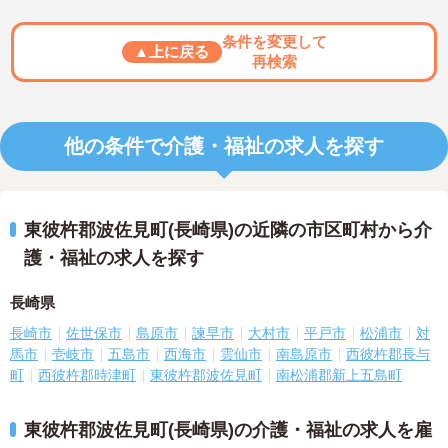
条件を変更して
▲上に戻る
再検索
他の条件で介護・福祉の求人を探す
東彼杵郡波佐見町(長崎県)の近隣の市区町村から介
護・福祉の求人を探す
長崎県
長崎市
佐世保市
島原市
諫早市
大村市
平戸市
松浦市
対
馬市
壱岐市
五島市
西海市
雲仙市
南島原市
西彼杵郡長与
町
西彼杵郡時津町
東彼杵郡波佐見町
南松浦郡新上五島町
東彼杵郡波佐見町(長崎県)の介護・福祉の求人を雇