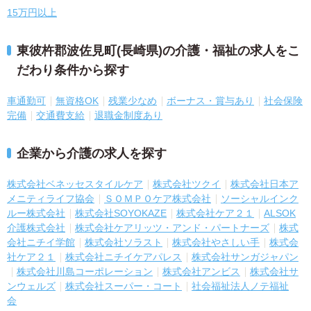
15万円以上
東彼杵郡波佐見町(長崎県)の介護・福祉の求人をこ
だわり条件から探す
車通勤可
無資格OK
残業少なめ
ボーナス・賞与あり
社会保険
完備
交通費支給
退職金制度あり
企業から介護の求人を探す
株式会社ベネッセスタイルケア
株式会社ツクイ
株式会社日本ア
メニティライフ協会
ＳＯＭＰＯケア株式会社
ソーシャルインク
ルー株式会社
株式会社SOYOKAZE
株式会社ケア２１
ALSOK
介護株式会社
株式会社ケアリッツ・アンド・パートナーズ
株式
会社ニチイ学館
株式会社ソラスト
株式会社やさしい手
株式会
社ケア２１
株式会社ニチイケアパレス
株式会社サンガジャパン
株式会社川島コーポレーション
株式会社アンビス
株式会社サ
ンウェルズ
株式会社スーパー・コート
社会福祉法人ノテ福祉
会