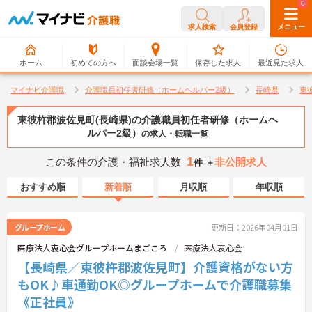
0
0
求人検索
会員登録
メニュー
ホーム
初めての方へ
面談会場一覧
保存した求人
最近見た求人
マイナビ介護職
介護職員初任者研修（ホームヘルパー2級）
長崎県
東
東彼杵郡波佐見町(長崎県)の介護職員初任者研修（ホームヘ
ルパー2級）
の求人・転職一覧
1
この条件の介護・福祉求人数
非公開求人
件 ＋
おすすめ順
新着順
月収順
年収順
グループホーム
更新日：2026年04月01日
医療法人衷心会グループホームまごころ
医療法人衷心会
【長崎県／東彼杵郡波佐見町】介護資格がない方
もOK♪車通勤OK◎グループホームで介護職募集
《正社員》