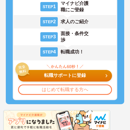
マイナビ介護
1
STEP
職にご登録
2
求人のご紹介
STEP
面接・条件交
3
STEP
渉
4
転職成功！
STEP
転職サポートに登録
はじめて転職する方へ