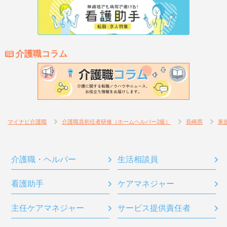
介護職コラム
マイナビ介護職
介護職員初任者研修（ホームヘルパー2級）
長崎県
東
介護職・ヘルパー
生活相談員
看護助手
ケアマネジャー
主任ケアマネジャー
サービス提供責任者