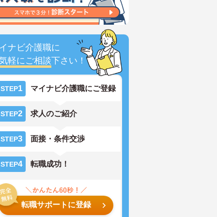
イナビ介護職に
気軽にご相談
下さい！
1
マイナビ介護職にご登録
STEP
2
求人のご紹介
STEP
3
面接・条件交渉
STEP
4
転職成功！
STEP
転職サポートに登録