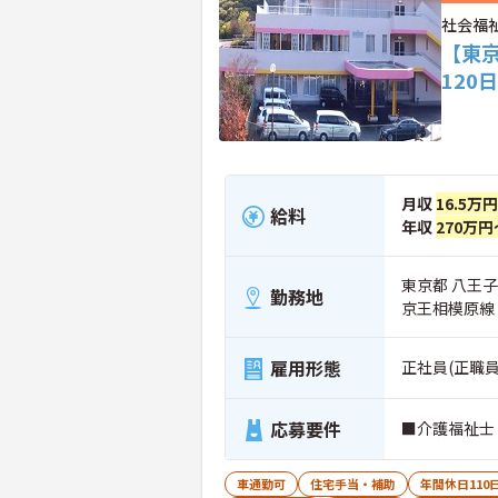
社会福
【東
120
月収
16.5万
給料
年収
270万円
東京都 八王子
勤務地
京王相模原線
雇用形態
正社員(正職員
応募要件
■介護福祉士
車通勤可
住宅手当・補助
年間休日110