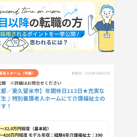
護老人ホーム（特養）
更新日：2026年08月07日
公開 ※詳細はお問合せください
京都／東久留米市】年間休日112日★充実な
厚生♪特別養護老人ホームにて介護福祉士の
です！
円～32.0万円
程度（基本給）
～420万円
程度 モデル年収：経験6年介護福祉士：390