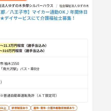
祉法人ゆずの木多摩シルバーハウス
社会福祉法人ゆずの木
京都／八王子市】マイカー通勤OK♪年間休日
日★デイサービスにて介護福祉士募集！
円～21.3万円
程度（諸手当込み）
～310万円
程度（諸手当込み）
市 柚木1550
「南大沢駅」バス・車8分
)
 ※普通自動車運転免許（ＡＴ限定可）
日以上
研修制度あり
産休･育休･介護休暇取得実績あり