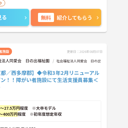
り
見る
無料
紹介してもらう
者施設
更新日：2026年08月07日
祉法人同愛会 日の出福祉園
社会福祉法人同愛会 日の出
京都／西多摩郡】◆令和3年2月リニューアル
プン！！障がい者施設にて生活支援員募集＜
＞
円～27.5万円
程度 ※大卒モデル
～400万円
程度 ※初年度想定年収