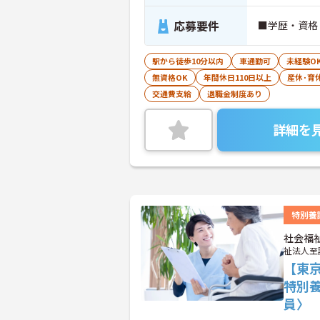
応募要件
■学歴・資格
駅から徒歩10分以内
車通勤可
未経験O
無資格OK
年間休日110日以上
産休･育
交通費支給
退職金制度あり
詳細を
特別養
社会福
祉法人至
【東
特別
員〉