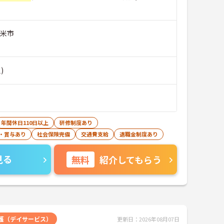
留米市
)
年間休日110日以上
研修制度あり
・賞与あり
社会保険完備
交通費支給
退職金制度あり
見る
無料
紹介してもらう
護（デイサービス）
更新日：2026年08月07日