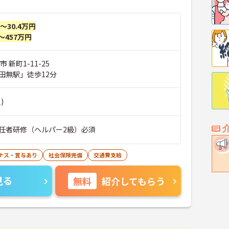
円～30.4万円
～457万円
 新町1-11-25
田無駅」徒歩12分
)
任者研修（ヘルパー2級）必須
ナス・賞与あり
社会保険完備
交通費支給
見る
無料
紹介してもらう