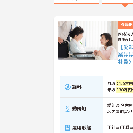
介護老
医療法
健施設し
【愛
業ほ
社員
月収
21.0万
給料
年収
320万円
愛知県 名古屋
勤務地
名古屋市営地
雇用形態
正社員(正職員