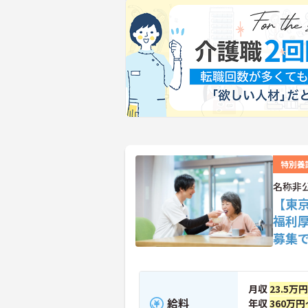
特別養
名称非
【東
福利
募集
月収
23.5万
給料
年収
360万円