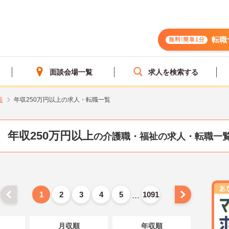
転職
無料!簡単1分
面談会場一覧
求人を検索する
職
年収250万円以上の求人・転職一覧
年収250万円以上
の介護職・福祉の求人・転職一
1
2
3
4
5
1091
…
月収順
年収順