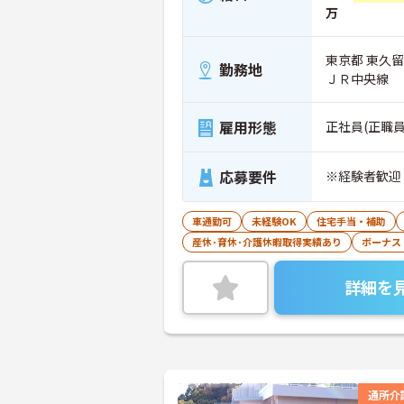
万
東京都 東久
勤務地
ＪＲ中央線
雇用形態
正社員(正職員
応募要件
※経験者歓迎
車通勤可
未経験OK
住宅手当・補助
産休･育休･介護休暇取得実績あり
ボーナス
詳細を
通所介