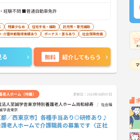
・経験不問 ■普通自動車免許
K
残業少なめ
住宅手当・補助
託児所・育児補助
休･介護休暇取得実績あり
ボーナス・賞与あり
社会保険完備
見る
無料
紹介してもらう
護老人ホーム（特養）
更新日：2026年08月07日
祉法人至誠学舎東京特別養護老人ホーム尚和緑寿
社会福
誠学舎東京
京都／西東京市】各種手当あり◎研修あり♪
養護老人ホームで介護職員の募集です〈正社