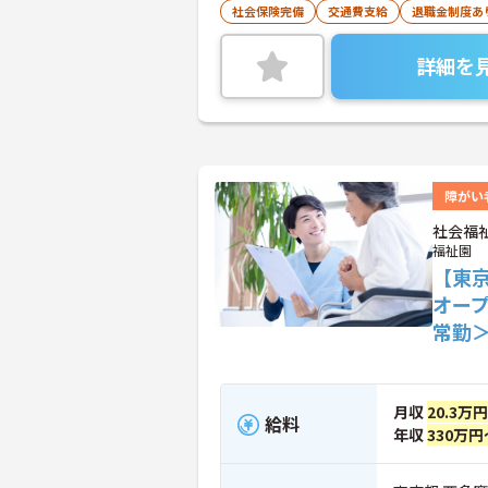
社会保険完備
交通費支給
退職金制度あ
詳細を
障がい
社会福
福祉園
【東
オー
常勤
月収
20.3万
給料
年収
330万円