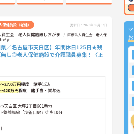
人保健施設（老健）
更新日：2026年08月07日
マ
人資生会 老人保健施設しおがま
医療法人資生会 老人保
お
おがま
知県／名古屋市天白区】年間休日125日★残
ぼ無し◎老人保健施設で介護職員募集！〈正
〉
円～27.0万円
程度 諸手当込
～420万円
程度 諸手当・賞与込
市天白区 大坪2丁目601番地
下鉄鶴舞線「塩釜口駅」徒歩10分
)