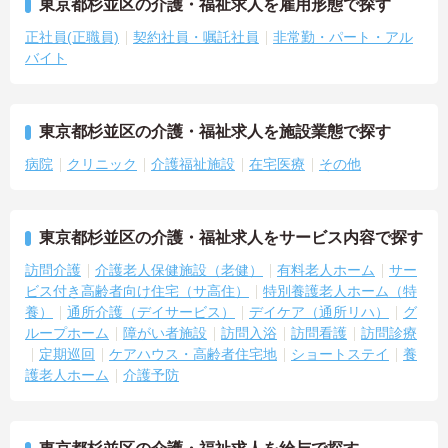
東京都杉並区の介護・福祉求人を雇用形態で探す
正社員(正職員)
契約社員・嘱託社員
非常勤・パート・アル
バイト
東京都杉並区の介護・福祉求人を施設業態で探す
病院
クリニック
介護福祉施設
在宅医療
その他
東京都杉並区の介護・福祉求人をサービス内容で探す
訪問介護
介護老人保健施設（老健）
有料老人ホーム
サー
ビス付き高齢者向け住宅（サ高住）
特別養護老人ホーム（特
養）
通所介護（デイサービス）
デイケア（通所リハ）
グ
ループホーム
障がい者施設
訪問入浴
訪問看護
訪問診療
定期巡回
ケアハウス・高齢者住宅地
ショートステイ
養
護老人ホーム
介護予防