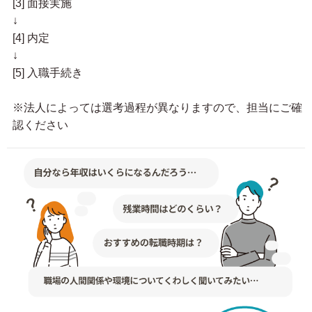
[3] 面接実施
↓
[4] 内定
↓
[5] 入職手続き
※法人によっては選考過程が異なりますので、担当にご確
認ください