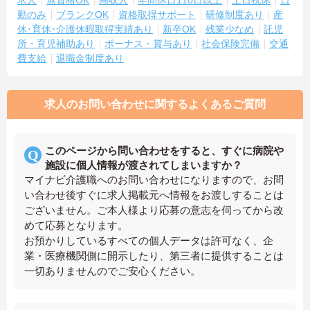
勤のみ
ブランクOK
資格取得サポート
研修制度あり
産
休･育休･介護休暇取得実績あり
新卒OK
残業少なめ
託児
所・育児補助あり
ボーナス・賞与あり
社会保険完備
交通
費支給
退職金制度あり
求人のお問い合わせに関するよくあるご質問
このページから問い合わせをすると、すぐに病院や
施設に個人情報が渡されてしまいますか？
マイナビ介護職へのお問い合わせになりますので、お問
い合わせ後すぐに求人掲載元へ情報をお渡しすることは
ございません。ご本人様より応募の意志を伺ってから改
めて応募となります。
お預かりしているすべての個人データは許可なく、企
業・医療機関側に開示したり、第三者に提供することは
一切ありませんのでご安心ください。