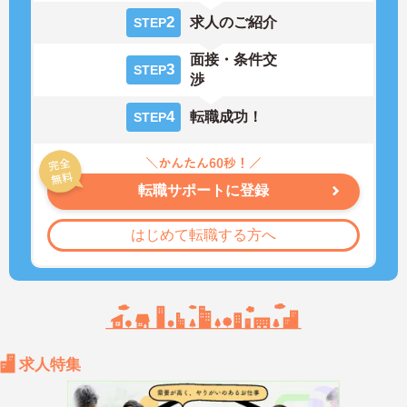
2
求人のご紹介
STEP
面接・条件交
3
STEP
渉
4
転職成功！
STEP
転職サポートに登録
はじめて転職する方へ
求人特集