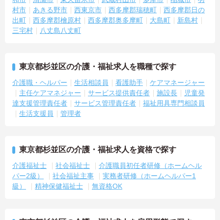
村市
あきる野市
西東京市
西多摩郡瑞穂町
西多摩郡日の
出町
西多摩郡檜原村
西多摩郡奥多摩町
大島町
新島村
三宅村
八丈島八丈町
東京都杉並区の介護・福祉求人を職種で探す
介護職・ヘルパー
生活相談員
看護助手
ケアマネージャー
主任ケアマネジャー
サービス提供責任者
施設長
児童発
達支援管理責任者
サービス管理責任者
福祉用具専門相談員
生活支援員
管理者
東京都杉並区の介護・福祉求人を資格で探す
介護福祉士
社会福祉士
介護職員初任者研修（ホームヘル
パー2級）
社会福祉主事
実務者研修（ホームヘルパー1
級）
精神保健福祉士
無資格OK