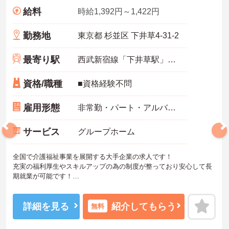
給料
時給1,392円～1,422円
勤務地
東京都 杉並区 下井草4-31-2
最寄り駅
西武新宿線「下井草駅」徒歩5分
資格/職種
■資格経験不問
雇用形態
非常勤・パート・アルバイト
サービス
グループホーム
全国で介護福祉事業を展開する大手企業の求人です！
充実の福利厚生やスキルアップの為の制度が整っており安心して長
期就業が可能です！
ご興味ある方には、面接のポイントなど、さらに詳細をお話致しま
すのでお気軽にご相談ください。
詳細を見る
紹介してもらう
無料