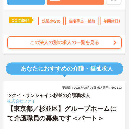
ここに注目！
手当・補助
日勤のみ
残業少なめ
年間休日110日以上
住宅手当・補助
資格取得サポート
年間休日110
この法人の別の求人の一覧を見る
あなたにおすすめの介護・福祉求人
更新日：2026年08月06日 求人番号：662113
ツクイ・サンシャイン杉並の介護職求人
株式会社ツクイ
【東京都／杉並区】グループホームに
て介護職員の募集です＜パート＞