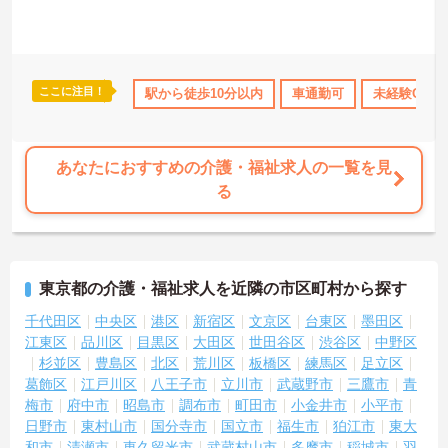
ここに注目！
育休･介護休暇取得実績あり
駅から徒歩10分以内
社会保険完備
車通勤可
交通費支給
未経験OK
あなたにおすすめの介護・福祉求人の一覧を見
る
東京都の介護・福祉求人を近隣の市区町村から探す
千代田区
中央区
港区
新宿区
文京区
台東区
墨田区
江東区
品川区
目黒区
大田区
世田谷区
渋谷区
中野区
杉並区
豊島区
北区
荒川区
板橋区
練馬区
足立区
葛飾区
江戸川区
八王子市
立川市
武蔵野市
三鷹市
青
梅市
府中市
昭島市
調布市
町田市
小金井市
小平市
日野市
東村山市
国分寺市
国立市
福生市
狛江市
東大
和市
清瀬市
東久留米市
武蔵村山市
多摩市
稲城市
羽