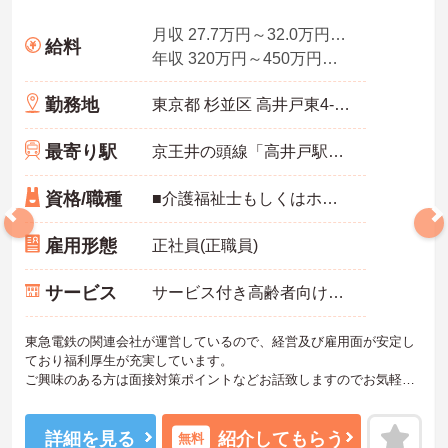
月収 27.7万円～32.0万円程度(諸手当込み)
給料
年収 320万円～450万円程度(諸手当込み)
勤務地
東京都 杉並区 高井戸東4-12-31
最寄り駅
京王井の頭線「高井戸駅」徒歩13分
資格/職種
■介護福祉士もしくはホームヘルパー2級以上の有資格者
雇用形態
正社員(正職員)
サービス
サービス付き高齢者向け住宅（サ高住）
東急電鉄の関連会社が運営しているので、経営及び雇用面が安定し
ており福利厚生が充実しています。
ご興味のある方は面接対策ポイントなどお話致しますのでお気軽に
お問い合わせください。
詳細を見る
紹介してもらう
無料