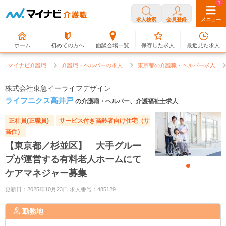
0
1
求人検索
会員登録
メニュー
ホーム
初めての方へ
面談会場一覧
保存した求人
最近見た求人
マイナビ介護職
介護職・ヘルパーの求人
東京都の介護職・ヘルパー求人
株式会社東急イーライフデザイン
ライフニクス高井戸
の介護職・ヘルパー、介護福祉士求人
正社員(正職員)
サービス付き高齢者向け住宅（サ
高住）
【東京都／杉並区】 大手グルー
プが運営する有料老人ホームにて
ケアマネジャー募集
更新日：2025年10月23日 求人番号：485129
勤務地