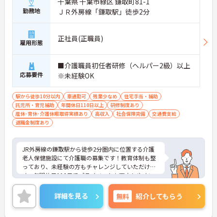
千葉県 千葉市緑区 鎌取町81-1
勤務地
ＪＲ外房線「鎌取駅」徒歩2分
正社員(正職員)
雇用形態
■介護職員初任者研修（ヘルパー2級）以上
応募要件
※未経験OK
駅から徒歩10分以内
車通勤可
残業少なめ
住宅手当・補助
託児所・育児補助
年間休日110日以上
研修制度あり
産休･育休･介護休暇取得実績あり
高収入
社会保険完備
交通費支給
退職金制度あり
JR外房線の鎌取駅から徒歩2分圏内に位置する介護
老人保健施設にて介護職の募集です！教育体制も整
っており、未経験の方もチャレンジしていただけま
す。年間休日110日でプライベートも両立しやすい
です。子育て理解のある職場なので、お互いでフォ
ローしていくことができる職場です。また、駅チカ
詳細を見る
無料
紹介してもらう
で、コンビニや商業施設もございますので、お仕事
終わりに買い物にも行けます★