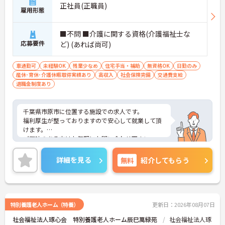
正社員(正職員)
雇用形態
■不問 ■介護に関する資格(介護福祉士な
応募要件
ど) (あれば尚可)
車通勤可
未経験OK
残業少なめ
住宅手当・補助
無資格OK
日勤のみ
産休･育休･介護休暇取得実績あり
高収入
社会保険完備
交通費支給
退職金制度あり
千葉県市原市に位置する施設での求人です。
福利厚生が整っておりますので安心して就業して頂
けます。
ご興味のある方はお気軽にお問い合わせ下さい。
詳細を見る
無料
紹介してもらう
特別養護老人ホーム（特養）
更新日：2026年08月07日
社会福祉法人琢心会 特別養護老人ホーム辰巳萬緑苑
社会福祉法人琢