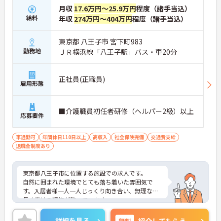
月収
17.6万円～25.9万円
程度（諸手当込）
給料
年収
274万円～404万円
程度（諸手当込）
東京都 八王子市 宮下町983
勤務地
ＪＲ横浜線「八王子駅」バス・車20分
正社員(正職員)
雇用形態
■介護職員初任者研修（ヘルパー2級）以上
応募要件
車通勤可
年間休日110日以上
高収入
社会保険完備
交通費支給
退職金制度あり
東京都八王子市に位置する施設での求人です。
自然に囲まれた環境でとても落ち着いた雰囲気で
す。入居者様一人一人じっくり向き合い、無理なく
長く働ける環境が整っています。
ご興味のある方はお気軽にお気軽にお問い合わせ下
さい。
詳細を見る
無料