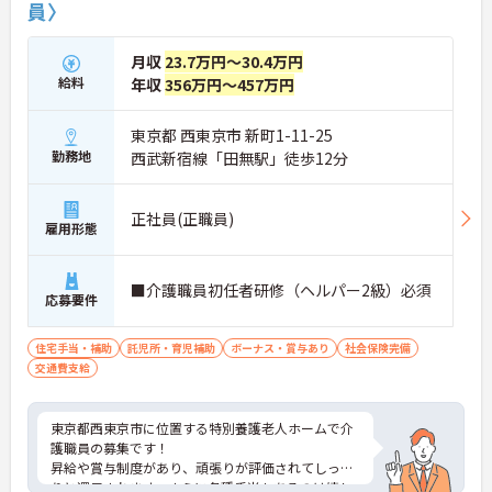
員〉
月収
23.7万円～30.4万円
給料
年収
356万円～457万円
東京都 西東京市 新町1-11-25
勤務地
西武新宿線「田無駅」徒歩12分
正社員(正職員)
雇用形態
■介護職員初任者研修（ヘルパー2級）必須
応募要件
住宅手当・補助
託児所・育児補助
ボーナス・賞与あり
社会保険完備
交通費支給
東京都西東京市に位置する特別養護老人ホームで介
護職員の募集です！
昇給や賞与制度があり、頑張りが評価されてしっか
りと還元されます。さらに各種手当もあるのは嬉し