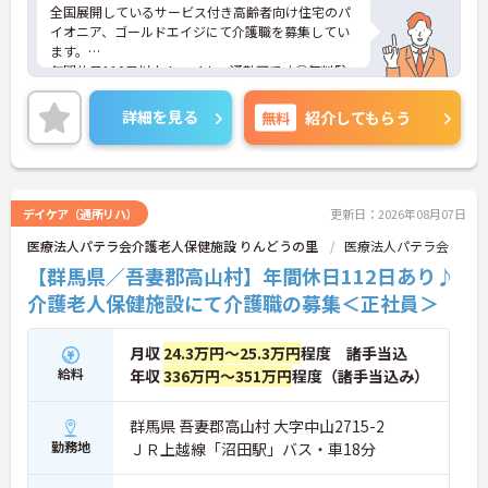
全国展開しているサービス付き高齢者向け住宅のパ
イオニア、ゴールドエイジにて介護職を募集してい
ます。
年間休日110日以上！マイカー通勤可です◎無料駐
車場あり！働きやすい環境づくりに努めています。
ご興味ある方には、面接対策ポイントなど、さらに
詳細を見る
無料
紹介してもらう
詳細をお話しいたしますのでお気軽にご相談くださ
い！
デイケア（通所リハ）
更新日：2026年08月07日
医療法人パテラ会介護老人保健施設 りんどうの里
医療法人パテラ会
【群馬県／吾妻郡高山村】年間休日112日あり♪
介護老人保健施設にて介護職の募集＜正社員＞
月収
24.3万円～25.3万円
程度 諸手当込
給料
年収
336万円～351万円
程度（諸手当込み）
群馬県 吾妻郡高山村 大字中山2715-2
勤務地
ＪＲ上越線「沼田駅」バス・車18分