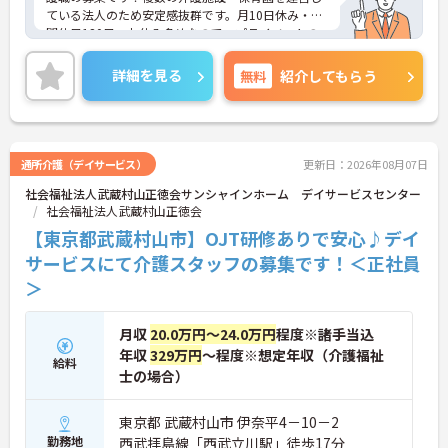
ている法人のため安定感抜群です。月10日休み・年
間休日120日、お休み多めなので、プライベートの
時間もしっかり確保できます！
駐車場もあるのでマイカー通勤可能です。住宅手当
詳細を見る
無料
紹介してもらう
の支給含め、各種手当も充実しておりますので、長
期的な就業をしやすい環境です。ご興味のある方は
お気軽にお問い合わせください。
通所介護（デイサービス）
更新日：2026年08月07日
社会福祉法人武蔵村山正徳会サンシャインホーム デイサービスセンター
社会福祉法人武蔵村山正徳会
【東京都武蔵村山市】OJT研修ありで安心♪デイ
サービスにて介護スタッフの募集です！＜正社員
＞
月収
20.0万円～24.0万円
程度※諸手当込
年収
329万円
～程度※想定年収（介護福祉
給料
士の場合）
東京都 武蔵村山市 伊奈平4－10－2
勤務地
西武拝島線「西武立川駅」徒歩17分