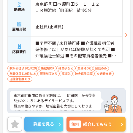
東京都 町田市 原町田５－１－１２
勤務地
ＪＲ横浜線「町田駅」徒歩5分
正社員(正職員)
雇用形態
■学歴不問 / 未経験可能 ■介護職員初任者
研修修了以上があれば経験が無くても可 ■
応募要件
介護福祉士歓迎 ■その他有資格者優先 ■自
動車運転免許歓迎（AT限定可）
駅から徒歩10分以内
未経験OK
残業少なめ
無資格OK
日勤のみ
年間休日110日以上
研修制度あり
高収入
社会保険完備
交通費支給
退職金制度あり
東京都町田市にある同施設は、「町田駅」から徒歩
5分のところにあるデイサービスです。
職員の働きやすさ、地域密着を大切にしております
ので、自分の意見を積極的に採用していただけるよ
うな施設です。福祉業界未経験の方も安心して働く
ことができます。
詳細を見る
無料
紹介してもらう
ご質問などございましたらお気軽のお問い合わせく
ださい。