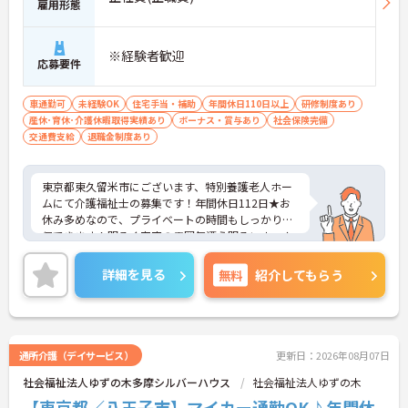
雇用形態
※経験者歓迎
応募要件
車通勤可
未経験OK
住宅手当・補助
年間休日110日以上
研修制度あり
産休･育休･介護休暇取得実績あり
ボーナス・賞与あり
社会保険完備
交通費支給
退職金制度あり
東京都東久留米市にございます、特別養護老人ホー
ムにて介護福祉士の募集です！年間休日112日★お
休み多めなので、プライベートの時間もしっかり確
保できます！明るく家庭の雰囲気漂う明るいホーム
です。研修制度も整っているのでスキルアップも目
指すことができる環境です。ご興味のある方は是非
詳細を見る
無料
紹介してもらう
お気軽にお問い合わせください。
通所介護（デイサービス）
更新日：2026年08月07日
社会福祉法人ゆずの木多摩シルバーハウス
社会福祉法人ゆずの木
【東京都／八王子市】マイカー通勤OK♪年間休