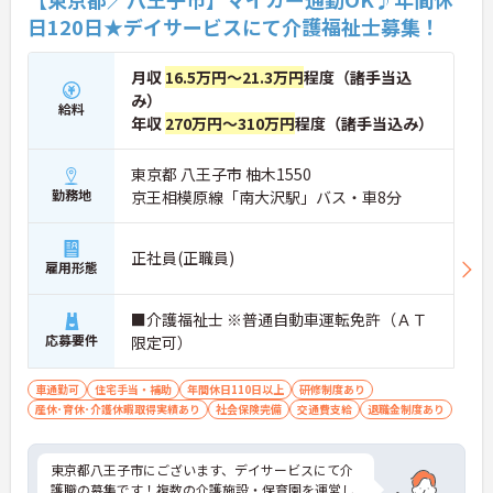
日120日★デイサービスにて介護福祉士募集！
月収
16.5万円～21.3万円
程度（諸手当込
み）
給料
年収
270万円～310万円
程度（諸手当込み）
東京都 八王子市 柚木1550
勤務地
京王相模原線「南大沢駅」バス・車8分
正社員(正職員)
雇用形態
■介護福祉士 ※普通自動車運転免許（ＡＴ
応募要件
限定可）
車通勤可
住宅手当・補助
年間休日110日以上
研修制度あり
産休･育休･介護休暇取得実績あり
社会保険完備
交通費支給
退職金制度あり
東京都八王子市にございます、デイサービスにて介
護職の募集です！複数の介護施設・保育園を運営し