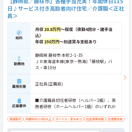
【静岡県／藤枝市】各種手当充実！年間休日115
日♪サービス付き高齢者向け住宅／介護職＜正社
員＞
月収
20.8万円
～程度（夜勤4回分・諸手当
込）
給料
年収
250万円
～別途賞与支給あり
静岡県 藤枝市 本町2-1-35
ＪＲ東海道本線(東京－熱海)「藤枝駅」バ
勤務地
ス・車10分
正社員(正職員)
雇用形態
■介護職員初任者研修（ヘルパー2級）、実
応募要件
務者研修（ホームヘルパー1級）のいずれか
車通勤可
年間休日110日以上
ボーナス・賞与あり
社会保険完備
交通費支給