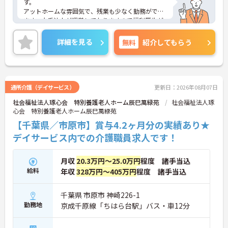
す。
アットホームな雰囲気で、残業も少なく勤務ができ
ます。大手法人が運営しておりますので福利厚生が
充実しております。
ご興味をお持ちの方は担当アドバイザーまでお問い
詳細を見る
無料
紹介してもらう
合わせ下さい。
通所介護（デイサービス）
更新日：2026年08月07日
社会福祉法人琢心会 特別養護老人ホーム辰巳萬緑苑
社会福祉法人琢
心会 特別養護老人ホーム辰巳萬緑苑
【千葉県／市原市】賞与4.2ヶ月分の実績あり★
デイサービス内での介護職員求人です！
月収
20.3万円～25.0万円
程度 諸手当込
給料
年収
328万円～405万円
程度 諸手当込
千葉県 市原市 神崎226-1
勤務地
京成千原線「ちはら台駅」バス・車12分