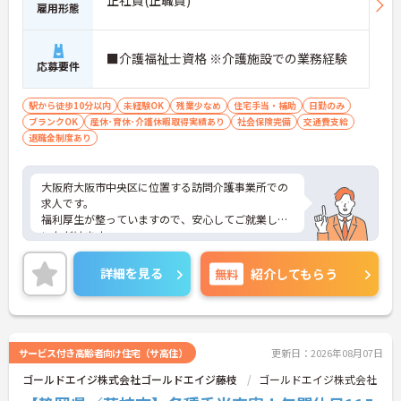
雇用形態
■介護福祉士資格 ※介護施設での業務経験
応募要件
駅から徒歩10分以内
未経験OK
残業少なめ
住宅手当・補助
日勤のみ
ブランクOK
産休･育休･介護休暇取得実績あり
社会保険完備
交通費支給
退職金制度あり
大阪府大阪市中央区に位置する訪問介護事業所での
求人です。
福利厚生が整っていますので、安心してご就業して
いただけます。
残業はほぼないので、プライベートとの予定が立て
やすいです。
詳細を見る
無料
紹介してもらう
経験の浅い方、ブランクのある方も安心してお仕事
を始めていただける環境です♪
ご興味のある方には、面接対策ポイントなど、さら
に詳細をお話しいたしますので、お気軽にご相談く
ださい。
サービス付き高齢者向け住宅（サ高住）
更新日：2026年08月07日
ゴールドエイジ株式会社ゴールドエイジ藤枝
ゴールドエイジ株式会社