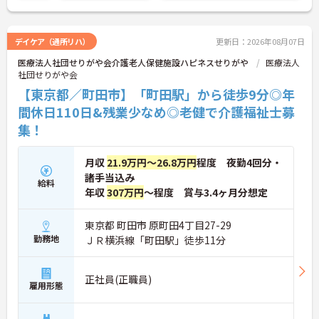
デイケア（通所リハ）
更新日：2026年08月07日
医療法人社団せりがや会介護老人保健施設ハピネスせりがや
医療法人
社団せりがや会
【東京都／町田市】「町田駅」から徒歩9分◎年
間休日110日&残業少なめ◎老健で介護福祉士募
集！
月収
21.9万円～26.8万円
程度 夜勤4回分・
諸手当込み
給料
年収
307万円
～程度 賞与3.4ヶ月分想定
東京都 町田市 原町田4丁目27-29
勤務地
ＪＲ横浜線「町田駅」徒歩11分
正社員(正職員)
雇用形態