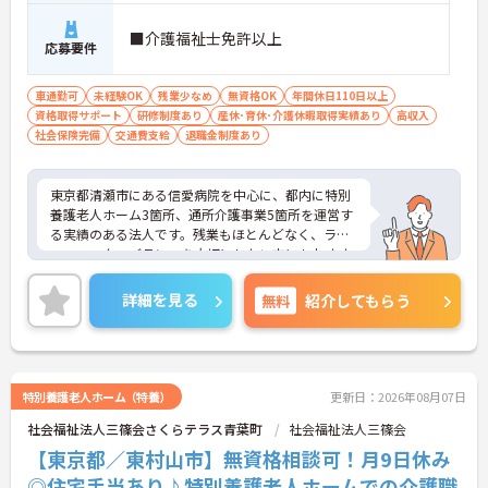
■介護福祉士免許以上
応募要件
車通勤可
未経験OK
残業少なめ
無資格OK
年間休日110日以上
資格取得サポート
研修制度あり
産休･育休･介護休暇取得実績あり
高収入
社会保険完備
交通費支給
退職金制度あり
東京都清瀬市にある信愛病院を中心に、都内に特別
養護老人ホーム3箇所、通所介護事業5箇所を運営す
る実績のある法人です。残業もほとんどなく、ライ
フ・ワーク・バランスを大切にしたい方にもおすす
めです。資格があるけれど未経験、またはブランク
のある方も充実にOJTで安心して勤務できます。
詳細を見る
無料
紹介してもらう
年間休日110日以上で、お休みもしっかり取れる環
境です。
また、マイカー通勤可能のため、通勤もらくらくで
す。
ご興味のある方は面接対策ポイントなどお話致しま
特別養護老人ホーム（特養）
更新日：2026年08月07日
すのでお気軽にお問い合わせください。
社会福祉法人三篠会さくらテラス青葉町
社会福祉法人三篠会
【東京都／東村山市】無資格相談可！月9日休み
◎住宅手当あり♪特別養護老人ホームでの介護職