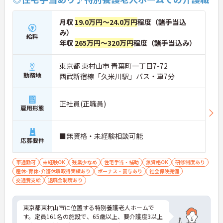
月収
19.0万円～24.0万円
程度（諸手当込
み）
給料
年収
265万円～320万円
程度（諸手当込み）
東京都 東村山市 青葉町一丁目7-72
勤務地
西武新宿線「久米川駅」バス・車7分
正社員(正職員)
雇用形態
■無資格・未経験相談可能
応募要件
車通勤可
未経験OK
残業少なめ
住宅手当・補助
無資格OK
研修制度あり
産休･育休･介護休暇取得実績あり
ボーナス・賞与あり
社会保険完備
交通費支給
退職金制度あり
東京都東村山市に位置する特別養護老人ホームで
す。定員161名の施設で、65歳以上、要介護度3以上