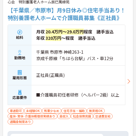
心会 特別養護老人ホーム辰巳萬緑苑
【千葉県／市原市】月9日休み◎住宅手当あり！
特別養護老人ホームで介護職員募集《正社員》
月収
20.4万円～29.0万円
程度 諸手当込
給料
年収
320万円
～程度 諸手当込
千葉県 市原市 神崎263-1
勤務地
京成千原線「ちはら台駅」バス・車12分
正社員(正職員)
雇用形態
■介護職員初任者研修（ヘルパー2級）以上
応募要件
車通勤可
未経験OK
残業少なめ
住宅手当・補助
無資格OK
産休･育休･介護休暇取得実績あり
高収入
社会保険完備
交通費支給
退職金制度あり