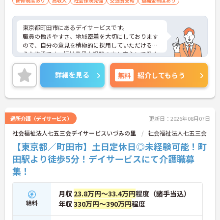
研修制度あり
高収入
社会保険完備
交通費支給
退職金制度あり
東京都町田市にあるデイサービスです。
職員の働きやすさ、地域密着を大切にしております
ので、自分の意見を積極的に採用していただけるよ
うな施設です。福祉業界未経験の方も安心して働く
ことができます。
ご質問などございましたらお気軽のお問い合わせく
詳細を見る
無料
紹介してもらう
ださい。
通所介護（デイサービス）
更新日：2026年08月07日
社会福祉法人七五三会デイサービスいづみの里
社会福祉法人七五三会
【東京都／町田市】土日定休日◎未経験可能！町
田駅より徒歩5分！デイサービスにて介護職募
集！
月収
23.8万円～33.4万円
程度（諸手当込）
給料
年収
330万円～390万円
程度