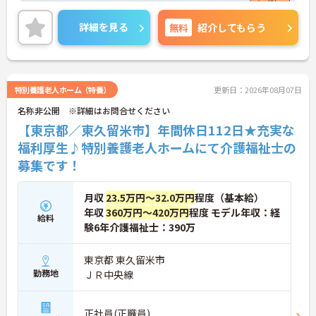
いポイントです◎残業ほぼなしのため仕事と私生活
の調和がとりやすい環境となっております！丁寧な
詳細を見る
無料
紹介してもらう
研修とフォロー体制で、ご自身のスキルアップもで
きます！
こちらの求人にご興味がございましたら面接のポイ
ントもお伝えしますので是非ご応募お待ちしており
ます。
特別養護老人ホーム（特養）
更新日：2026年08月07日
名称非公開 ※詳細はお問合せください
【東京都／東久留米市】年間休日112日★充実な
福利厚生♪特別養護老人ホームにて介護福祉士の
募集です！
月収
23.5万円～32.0万円
程度（基本給）
年収
360万円～420万円
程度 モデル年収：経
給料
験6年介護福祉士：390万
東京都 東久留米市
勤務地
ＪＲ中央線
正社員(正職員)