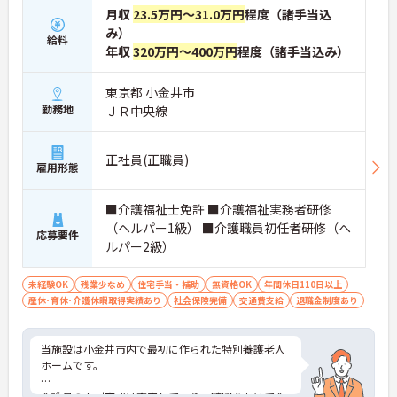
月収
23.5万円～31.0万円
程度（諸手当込
み）
給料
年収
320万円～400万円
程度（諸手当込み）
東京都 小金井市
勤務地
ＪＲ中央線
正社員(正職員)
雇用形態
■介護福祉士免許 ■介護福祉実務者研修
（ヘルパー1級） ■介護職員初任者研修（ヘ
応募要件
ルパー2級）
未経験OK
残業少なめ
住宅手当・補助
無資格OK
年間休日110日以上
産休･育休･介護休暇取得実績あり
社会保険完備
交通費支給
退職金制度あり
当施設は小金井市内で最初に作られた特別養護老人
ホームです。
介護員の人材育成は充実しており、時間をかけて介