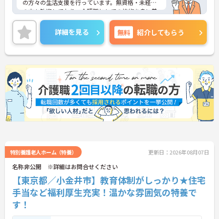
の方々の生活支援を行っています。無資格・未経験
の方も歓迎しており、介護職としての技術を身に着
けたい方やスキルアップを目指す方に最適な環境で
す。診療所が併設されており、医師が平日常駐して
詳細を見る
無料
紹介してもらう
いるため、安心して業務に取り組むことができま
す。月9日の休暇に加え、フレッシュアップ休暇もあ
り、ワークライフバランスを重視したい方におすす
めです。住宅手当や資格取得支援制度も充実してお
り、長く安心して働ける職場です。ご興味のある方
はぜひお気軽にお問い合わせください。
特別養護老人ホーム（特養）
更新日：2026年08月07日
名称非公開 ※詳細はお問合せください
【東京都／小金井市】教育体制がしっかり★住宅
手当など福利厚生充実！温かな雰囲気の特養で
す！