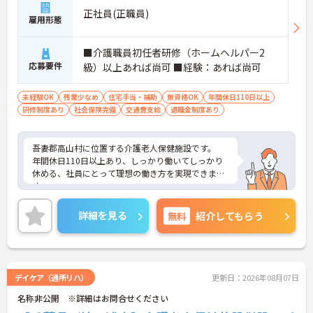
正社員(正職員)
雇用形態
■介護職員初任者研修（ホームヘルパー2
応募要件
級）以上あれば尚可 ■経験：あれば尚可
未経験OK
残業少なめ
住宅手当・補助
無資格OK
年間休日110日以上
研修制度あり
社会保険完備
交通費支給
退職金制度あり
吾妻郡高山村に位置する介護老人保健施設です。
年間休日110日以上あり、しっかり働いてしっかり
休める、社員にとって理想の働き方を実現できま
す。
実務経験はなくてもOK！現場で働きながら経験を積
んでいくことができます。
詳細を見る
無料
紹介してもらう
ご興味をお持ちの方はお気軽にお問い合わせくださ
い。
デイケア（通所リハ）
更新日：2026年08月07日
名称非公開 ※詳細はお問合せください