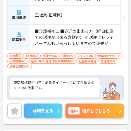
正社員(正職員)
雇用形態
■介護福祉士 ■送迎の出来る方（軽自動車
での送迎が出来る方歓迎） ※送迎はドライ
応募要件
バーさんもいらっしゃいますので添乗がで
きれば◯！ ■ブランク可
車通勤可
未経験OK
残業少なめ
日勤のみ
ブランクOK
資格取得サポート
研修制度あり
産休･育休･介護休暇取得実績あり
社会保険完備
交通費支給
退職金制度あり
東京都武蔵村山市にあるデイサービスにて介護スタ
ッフのお仕事です。
駐車場が完備されていて、マイカー通勤が可能なた
め、通勤に便利です。
詳細を見る
無料
紹介してもらう
ご興味ある方には、面接対策ポイントなど、さらに
詳細をお話しいたしますのでお気軽にご相談くださ