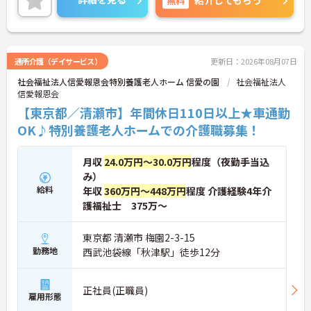
紹介してもらう
通所介護（デイサービス）
更新日：2026年08月07日
社会福祉法人信愛報恩会特別養護老人ホーム 信愛の園
社会福祉法人
信愛報恩会
【東京都／清瀬市】年間休日110日以上★車通勤
OK♪特別養護老人ホームでの介護職募集！
月収
24.0万円～30.0万円
程度（夜勤手当込
み）
給料
年収
360万円～448万円
程度 介護経験4年介
護福祉士 375万～
東京都 清瀬市 梅園2-3-15
勤務地
西武池袋線「秋津駅」徒歩12分
正社員(正職員)
雇用形態