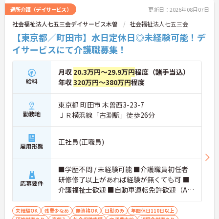
い！
通所介護（デイサービス）
更新日：2026年08月07日
社会福祉法人七五三会デイサービス木曽
社会福祉法人七五三会
武蔵村山市の地域に根付く特養グループホーム併設
【東京都／町田市】水日定休日◎未経験可能！デ
のデイサービス
イサービスにて介護職募集！
認知症対応型のデイサービスとなっており、お一人
月収
20.3万円～29.9万円
程度（諸手当込）
お一人が充実したお時間を過ごせるよう様々なレク
給料
年収
320万円～380万円
程度
リエーションのプログラムが組まれております。
東京都 町田市 木曽西3-23-7
ベテランの介護士さんが多く在籍しているため2ヶ
勤務地
ＪＲ横浜線「古淵駅」徒歩26分
月のOJTにもしっかり対応しているから安心！
正社員(正職員)
雇用形態
4階の屋上は運動会や外気浴としても活用されてお
り、広々とした空間で富士山も望めます！
■学歴不問 / 未経験可能 ■介護職員初任者
研修修了以上があれば経験が無くても可 ■
応募要件
介護福祉士歓迎 ■自動車運転免許歓迎（AT
限定可）
未経験OK
残業少なめ
無資格OK
日勤のみ
年間休日110日以上