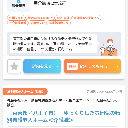
■介護福祉士免許
応募要件
残業少なめ
年間休日110日以上
産休･育休･介護休暇取得実績あり
社会保険完備
交通費支給
退職金制度あり
東京都の町田市に位置する介護老人保健施設で介護
職の求人です。最寄りの「町田駅」からは徒歩圏内
の場所に位置しており通勤に便利です。
年間休日110日、残業も少なめとしっかりお休みが
取得できるので、メリハリのついた勤務が可能★
あなたの経験やスキルを活かして、高齢者の皆さま
詳細を見る
無料
紹介してもらう
が安心して過ごせる空間づくりにチャレンジしてみ
ませんか？
ご興味のある方は面接対策ポイントや求人の詳細な
どお話いたしますのでお気軽にお問い合わせくださ
い。
特別養護老人ホーム（特養）
更新日：2026年08月07日
社会福祉法人一誠会特別養護老人ホーム偕楽園ホーム
社会福祉法人一
誠会
【東京都／八王子市】 ゆっくりした雰囲気の特
別養護老人ホーム＜介護職＞