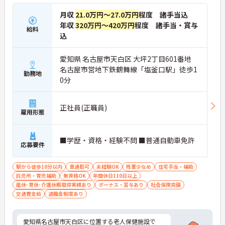
月収
21.0万円～27.0万円
程度 諸手当込
年収
320万円～420万円
程度 諸手当・賞与
給料
込
愛知県 名古屋市天白区 大坪2丁目601番地
名古屋市営地下鉄鶴舞線「塩釜口駅」徒歩1
勤務地
0分
正社員(正職員)
雇用形態
■学歴・資格・経験不問 ■普通自動車免許
応募要件
駅から徒歩10分以内
車通勤可
未経験OK
残業少なめ
住宅手当・補助
託児所・育児補助
無資格OK
年間休日110日以上
産休･育休･介護休暇取得実績あり
ボーナス・賞与あり
社会保険完備
交通費支給
退職金制度あり
愛知県名古屋市天白区に位置する老人保健施設で