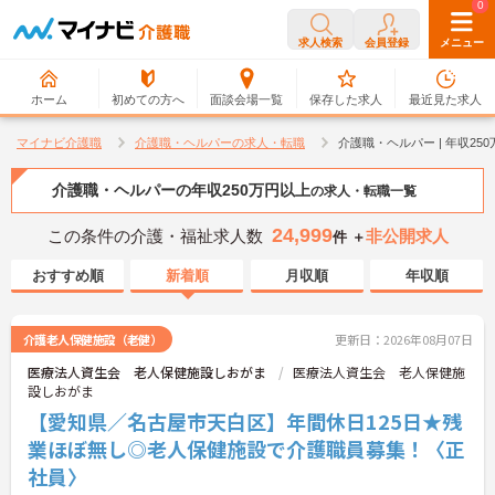
0
0
求人検索
会員登録
メニュー
ホーム
初めての方へ
面談会場一覧
保存した求人
最近見た求人
マイナビ介護職
介護職・ヘルパーの求人・転職
介護職・ヘルパー | 年収2
介護職・ヘルパーの年収250万円以上
の求人・転職一覧
24,999
この条件の介護・福祉求人数
非公開求人
件 ＋
おすすめ順
新着順
月収順
年収順
介護老人保健施設（老健）
更新日：2026年08月07日
医療法人資生会 老人保健施設しおがま
医療法人資生会 老人保健施
設しおがま
【愛知県／名古屋市天白区】年間休日125日★残
業ほぼ無し◎老人保健施設で介護職員募集！〈正
社員〉