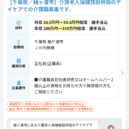
【千葉県／袖ヶ浦市】介護老人保健施設併設のデ
イケアでの介護職募集です。
月収
26.0万円～30.0万円
程度 諸手当込
給料
年収
280万円～330万円
程度 諸手当込
千葉県 袖ケ浦市
勤務地
ＪＲ内房線
正社員(正職員)
雇用形態
■介護職員初任者研修又はホームヘルパー2
級以上の資格をお持ちの方※無資格の方も
応募要件
ご相談ください
車通勤可
残業少なめ
日勤のみ
年間休日110日以上
産休･育休･介護休暇取得実績あり
社会保険完備
交通費支給
袖ヶ浦市にある介護老人保健施設併設のデイケアで