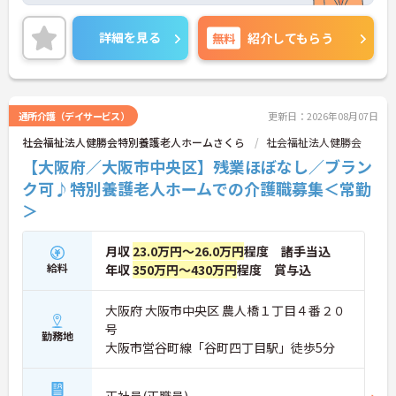
護技術を一から教える体制があり、特養が初めての
方も安心して働けます。
詳細を見る
無料
紹介してもらう
ご興味のある方には、面接対策ポイントなど、さら
に詳細をお話しいたしますので、お気軽にご相談く
ださい。
通所介護（デイサービス）
更新日：2026年08月07日
社会福祉法人健勝会特別養護老人ホームさくら
社会福祉法人健勝会
【大阪府／大阪市中央区】残業ほぼなし／ブラン
ク可♪特別養護老人ホームでの介護職募集＜常勤
＞
月収
23.0万円～26.0万円
程度 諸手当込
給料
年収
350万円～430万円
程度 賞与込
大阪府 大阪市中央区 農人橋１丁目４番２０
号
勤務地
大阪市営谷町線「谷町四丁目駅」徒歩5分
正社員(正職員)