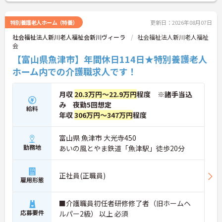
ご興味のある方はお気軽にお問い合わせください。
特別養護老人ホーム（特養）
更新日：2026年08月07日
社会福祉法人新川老人福祉会新川ヴィーラ
社会福祉法人新川老人福祉
会
【富山県魚津市】年間休日114日★特別養護老人
ホーム内での介護職求人です！
月収
20.3万円～22.9万円
程度 ※諸手当込
み 夜勤5回想定
給料
年収
306万円～347万円
程度
富山県 魚津市 大光寺450
勤務地
あいの風とやま鉄道「魚津駅」徒歩20分
正社員(正職員)
雇用形態
■介護職員初任者研修修了者（旧ホームヘ
応募要件
ルパー2級） 以上 必須