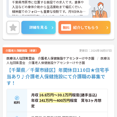
千葉県市原市に位置する施設での求人です。食事や
入浴などの身体介助から生活援助まで幅広く行い、
精神面でのフォローも重要な役割です。月9日休み、
残業は月5時間程度と少なめで、プライベートの時
間も確保しやすいです。マイカー通勤も可能で、福
利厚生も整っていますので、安心して働ける職場で
詳細を見る
無料
紹介してもらう
す。興味のある方は詳細等をお伝えしますので、お
気軽にお問い合わせください。
介護老人保健施設（老健）
更新日：2026年08月07日
医療法人社団紫雲会 介護老人保健施設ケアセンターけやき園
医療法
人社団紫雲会 介護老人保健施設ケアセンターけやき園
【千葉県／千葉市緑区】年間休日110日★住宅手
当あり♪介護老人保健施設にて介護職の募集で
す！
月収
16.8万円～30.1万円
程度(諸手当込)
年収
241万円～400万円
程度 賞与3ヶ月想
給料
定