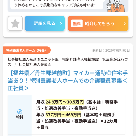
り休めるからこそ長期的なキャリア形成も叶いま
す。
＜手厚い福利厚生あり＞社宅や資格取得支援、30分
単位での有給休暇の取得等の福利厚生も整えられて
詳細を見る
無料
紹介してもらう
います。
＜明るい雰囲気のデイサービス＞PT・OT・STが常
駐！20代～50代までの幅広い世代の職員が活躍され
ている施設です！
ご興味のある方には、面接対策ポイント等、さらに
特別養護老人ホーム（特養）
更新日：2026年08月03日
詳細をお話ししますのでお気軽にご相談ください。
社会福祉法人光道園ユニット型 指定介護老人福祉施設 第三光が丘ハウ
ス
社会福祉法人光道園
【福井県／丹生郡越前町】マイカー通勤◎住宅手
当あり！特別養護老人ホームでの介護職員募集＜
正社員＞
月収
24.9万円～30.5万円
（基本給＋職務手
当・処遇改善手当・夜勤手当込）
年収
377万円～469万円
（基本給＋職務手
給料
当・処遇改善手当・夜勤手当込）×12カ月
＋賞与