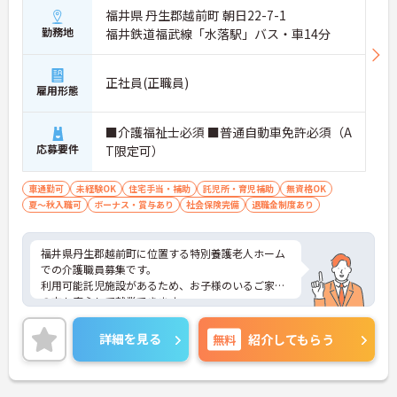
福井県 丹生郡越前町 朝日22-7-1
勤務地
福井鉄道福武線「水落駅」バス・車14分
正社員(正職員)
雇用形態
■介護福祉士必須 ■普通自動車免許必須（A
応募要件
T限定可）
車通勤可
未経験OK
住宅手当・補助
託児所・育児補助
無資格OK
夏～秋入職可
ボーナス・賞与あり
社会保険完備
退職金制度あり
福井県丹生郡越前町に位置する特別養護老人ホーム
での介護職員募集です。
利用可能託児施設があるため、お子様のいるご家庭
の方も安心して就業できます。
昇給・賞与があるため、あなたの仕事の頑張りがし
っかり評価されます！
詳細を見る
無料
紹介してもらう
ご興味のある方は面接のポイントをお伝えいたしま
すので、お気軽にお問い合わせください。