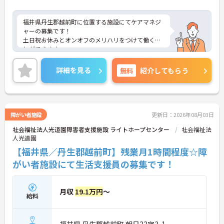
福井県丹生郡越前町に位置する施設にてケアマネジ
ャーの募集です！
土日祝お休みとオンオフのメリハリをつけて働くこ
とができます。
ご興味のある方には、面接対策ポイントなど、さら
に詳細をご案内しますのでお気軽にご相談くださ
詳細を見る
無料
紹介してもらう
い！
障がい者施設
更新日：2026年08月03日
社会福祉法人光道園障害者支援施設 ライトホープセンター
社会福祉法
人光道園
【福井県／丹生郡越前町】残業月1時間程度☆障
がい者施設にて生活支援員の募集です！
月収
19.1万円
～
給料
福井県 丹生郡越前町 朝日22字3-1