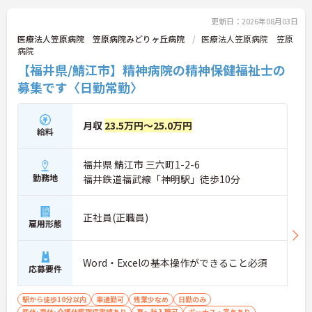
更新日：2026年08月03日
医療法人笠原病院 笠原病院みどりヶ丘病院
医療法人笠原病院 笠原
病院
【福井県/鯖江市】精神病院の精神保健福祉士の
募集です〈日勤常勤〉
月収
23.5万円～25.0万円
給料
福井県 鯖江市 三六町1-2-6
勤務地
福井鉄道福武線「神明駅」徒歩10分
正社員(正職員)
雇用形態
Word・Excelの基本操作ができること必須
応募要件
駅から徒歩10分以内
車通勤可
残業少なめ
日勤のみ
産休･育休･介護休暇取得実績あり
夏～秋入職可
ボーナス・賞与あり