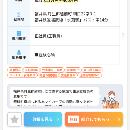
年収
311万円～400万円
福井県 丹生郡越前町 朝日22字3-1
勤務地
福井鉄道福武線「水落駅」バス・車14分
正社員(正職員)
雇用形態
■経験必須
応募要件
車通勤可
未経験OK
住宅手当・補助
無資格OK
夏～秋入職可
ボーナス・賞与あり
社会保険完備
交通費支給
退職金制度あり
福井県丹生郡越前町に位置する施設で生活支援員の
募集です！
無料駐車場もある為マイカーでの通勤も楽々♪昇給
や賞与制度があり、頑張りが評価されてしっかりと
還元されます。さらに各種手当もあるのは嬉しいポ
イントです◎利用可能な託児施設もあり、小さなお
詳細を見る
無料
紹介してもらう
子さんがいる方でも安心して働くことができる環境
です！