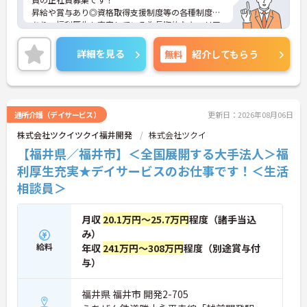
昇給や賞与あり◎資格取得支援制度等の各種制度が
あり、福利厚生も充実している為長期的なキャリア
プランを描くことができます。
ご興味ある方は面接ポイントをお伝えしますので、
詳細を見る
無料
紹介してもらう
お気軽にお問い合わせください♪
通所介護（デイサービス）
更新日：2026年08月06日
株式会社ツクイツクイ福井開発
株式会社ツクイ
【福井県／福井市】＜全国展開する大手法人＞福
利厚生充実★デイサービスのお仕事です！＜生活
相談員＞
月収
20.1万円～25.7万円
程度（諸手当込
み）
給料
年収
241万円～308万円
程度（別途賞与付
与）
福井県 福井市 開発2-705