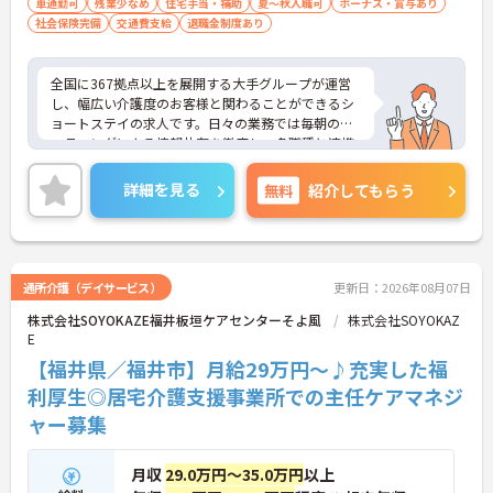
車通勤可
残業少なめ
住宅手当・補助
夏～秋入職可
ボーナス・賞与あり
ートします。
社会保険完備
交通費支給
退職金制度あり
【日々の貢献をダイレクトに評価する「特別報酬」
やワークライフバランスの充実】
全国に367拠点以上を展開する大手グループが運営
・施設運営への尽力やチームワークは、賞与とは別
し、幅広い介護度のお客様と関わることができるシ
の「特別報酬」として目に見える形で還元されま
ョートステイの求人です。日々の業務では毎朝のミ
す。
ーティングによる情報共有を徹底し、多職種と連携
・残業少なめの環境に加え、年間17日ものリフレッ
しながらお客様一人ひとりの生活を支える体制を整
シュ休暇が用意されておりプライベートの時間を大
えています。入社後はOJT制度による先輩スタッフ
詳細を見る
無料
紹介してもらう
切にできます。
の丁寧な指導や定期的な面談があり、資格取得支援
制度も完備しているため、着実にスキルを磨ける環
境です。待遇面では、月給に加えて年2回の賞与や実
績に応じた特別報酬の支給制度があり、日々の努力
やチームワークが収入に反映されます。また、残業
通所介護（デイサービス）
更新日：2026年08月07日
がほぼなく年間17日のリフレッシュ休暇を利用でき
株式会社SOYOKAZE福井板垣ケアセンターそよ風
株式会社SOYOKAZ
るほか、定年65歳かつ70歳までの再雇用制度を設け
E
ているため、ワークライフバランスを保ちながら長
期的にキャリアを築いていけます。自分らしい身だ
【福井県／福井市】月給29万円～♪充実した福
しなみで働ける点も魅力の一つであり、安定した基
利厚生◎居宅介護支援事業所での主任ケアマネジ
盤のもとで新たな挑戦が期待できます。
ャー募集
★おすすめPOINT★
【毎朝のミーティングで情報を共有し、スタッフ間
月収
29.0万円～35.0万円
以上
で円滑に連携できる体制です】