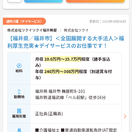
【残業が少なく豊富な休暇制度を利用して、長期的
に無理のないペースで働けます】
・残業は月平均10時間程度、年間17日間のリフレッ
シュ休暇や産前産後・育児休暇など多様な休暇制度
通所介護（デイサービス）
更新日：2026年08月06日
を利用して私生活を大切にできます。
・65歳の定年後も70歳まで勤務可能な再雇用制度や
株式会社ツクイツクイ福井舞屋
株式会社ツクイ
退職金制度を設けており、大手グループの安定した
【福井県／福井市】＜全国展開する大手法人＞福
基盤のもとで長く雇用が保証されます。
利厚生充実★デイサービスのお仕事です！
【身だしなみの自由度が高く、自分らしいスタイル
を尊重しながら活躍できる環境です】
月収
20.0万円～25.7万円
程度（諸手当込
・社員一人ひとりの個性や価値観を大切にする方針
み）
のもと、清潔感と節度を保つことで髪色やネイルな
給料
年収
240万円～308万円
程度（別途賞与付
どが原則自由とされています。
・自分らしさを維持しながら働ける柔軟な社内規定
与）
が整っているため、型にとらわれずストレスの少な
い状態でご活躍いただけます。
福井県 福井市 舞屋町8-101
勤務地
福井鉄道福武線「ベル前駅」徒歩16分
正社員(正職員)
雇用形態
■介護福祉士 ■普通自動車運転免許(AT限定