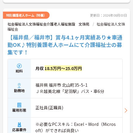
こちらの求人にご興味がございましたら面接のポイ
ントもお伝えしますので是非ご応募お待ちしており
ます。
特別養護老人ホーム（特養）
更新日：2026年08月03日
社会福祉法人文珠福祉会介護老人福祉施設 文珠苑
社会福祉法人文珠
福祉会
【福井県／福井市】賞与4.1ヶ月実績あり★車通
勤OK♪特別養護老人ホームにて介護福祉士の募
集です！
月収
18.5万円～25.0万円
給料
福井県 福井市 北山町35-5-1
勤務地
ＪＲ越美北線「足羽駅」バス・車6分
正社員(正職員)
雇用形態
※必要なPCスキル：Excel・Word（Micros
応募要件
oft）ができれば尚良い