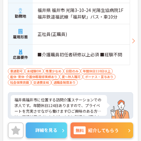
福井県 福井市 光陽3-10-24 光陽生協病院1F
勤務地
福井鉄道福武線「福井駅」バス・車10分
正社員(正職員)
雇用形態
■介護職員初任者研修以上必須 ■経験不問
応募要件
車通勤可
未経験OK
残業少なめ
日勤のみ
年間休日110日以上
産休･育休･介護休暇取得実績あり
夏～秋入職可
ボーナス・賞与あり
社会保険完備
交通費支給
退職金制度あり
福井県福井市に位置する訪問介護ステーションでの
求人です。年間休日124日ありますので、プライベ
ートを充実させながら働けます◎ご興味のある方に
は、面接対策ポイントなど、さらに詳細をご案内し
ますのでお気軽にご相談ください！
詳細を見る
無料
紹介してもらう