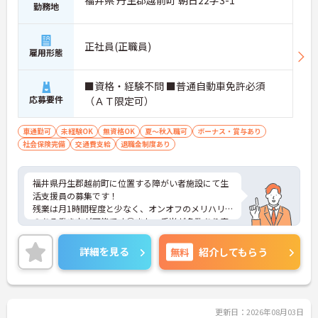
勤務地
正社員(正職員)
雇用形態
■資格・経験不問 ■普通自動車免許必須
応募要件
（ＡＴ限定可）
車通勤可
未経験OK
無資格OK
夏～秋入職可
ボーナス・賞与あり
社会保険完備
交通費支給
退職金制度あり
福井県丹生郡越前町に位置する障がい者施設にて生
活支援員の募集です！
残業は月1時間程度と少なく、オンオフのメリハリ
のある働き方が可能です◎また、手当が多数あり安
定した収入で長くご勤務いただけます。
ご興味のある方には、面接対策ポイントなど、さら
詳細を見る
無料
紹介してもらう
に詳細をご案内しますのでお気軽にご相談くださ
い！
更新日：2026年08月03日