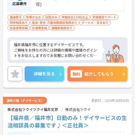
応募要件
可)
車通勤可
残業少なめ
日勤のみ
年間休日110日以上
資格取得サポート
研修制度あり
産休･育休･介護休暇取得実績あり
ボーナス・賞与あり
社会保険完備
交通費支給
退職金制度あり
福井県福井市に位置するデイサービスです。
ご興味をお持ちの方には詳細の情報や面接のポイン
トをお伝えしますのでお気軽にお問い合わせくださ
いませ。
詳細を見る
無料
紹介してもらう
通所介護（デイサービス）
更新日：2026年08月06日
株式会社ツクイツクイ福井文京
株式会社ツクイ
【福井県／福井市】日勤のみ！デイサービスの生
活相談員の募集です♪＜正社員＞