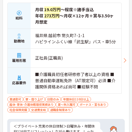
月収
19.0万円
～程度※諸手当込
年収
273万円
～月収×12ヶ月＋賞与3.50ヶ
給料
月想定
福井県 越前市 常久町7-1-1
勤務地
ハピラインふくい線「武生駅」バス・車5分
正社員(正職員)
雇用形態
■介護職員初任者研修修了者以上の資格 ■
普通自動車運転免許（AT限定可）必須 ■介
応募要件
護関係資格あれば尚可 ■経験不問
車通勤可
寮・借り上げ
日勤のみ
年間休日110日以上
産休･育休･介護休暇取得実績あり
夏～秋入職可
ボーナス・賞与あり
社会保険完備
交通費支給
退職金制度あり
＜プライベート充実の休日体制＞日曜休み・年間休
日116日でリフレッシュしながら働けます。しっか