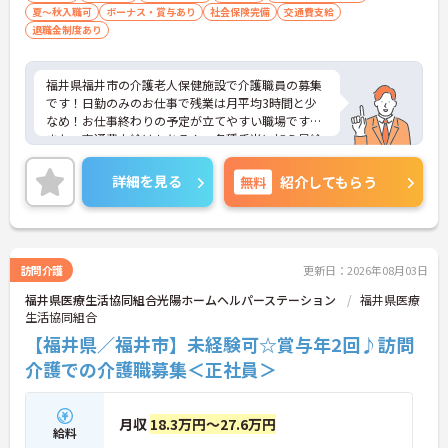
夏～秋入職可
ボーナス・賞与あり
社会保険完備
交通費支給
退職金制度あり
福井県福井市の介護老人保健施設で介護職員の募集
です！日勤のみのお仕事で残業は月平均3時間と少
なめ！お仕事終わりの予定が立てやすい職場です◎
また、交通費支給はもちろん、各種手当に加え昇給
や計4.20ヵ月分の賞与実績ありで待遇面もばっち
り！あなたの頑張りがしっかり評価されます♪ご興
詳細を見る
無料
紹介してもらう
味のある方は面接ポイントをお伝えしますので、お
気軽にご相談ください！
訪問介護
更新日：2026年08月03日
福井県医療生活協同組合光陽ホームヘルパーステーション
福井県医療
生活協同組合
【福井県／福井市】未経験可☆賞与年2回♪訪問
介護での介護職募集＜正社員＞
月収
18.3万円～27.6万円
給料