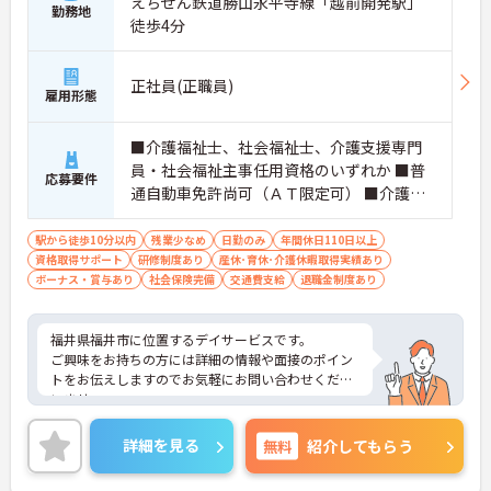
えちぜん鉄道勝山永平寺線「越前開発駅」
勤務地
徒歩4分
正社員(正職員)
雇用形態
■介護福祉士、社会福祉士、介護支援専門
員・社会福祉主事任用資格のいずれか ■普
応募要件
通自動車免許尚可（ＡＴ限定可） ■介護経
験3年以上（生活相談員経験あれば尚可）
駅から徒歩10分以内
残業少なめ
日勤のみ
年間休日110日以上
資格取得サポート
研修制度あり
産休･育休･介護休暇取得実績あり
ボーナス・賞与あり
社会保険完備
交通費支給
退職金制度あり
福井県福井市に位置するデイサービスです。
ご興味をお持ちの方には詳細の情報や面接のポイン
トをお伝えしますのでお気軽にお問い合わせくださ
いませ。
詳細を見る
無料
紹介してもらう