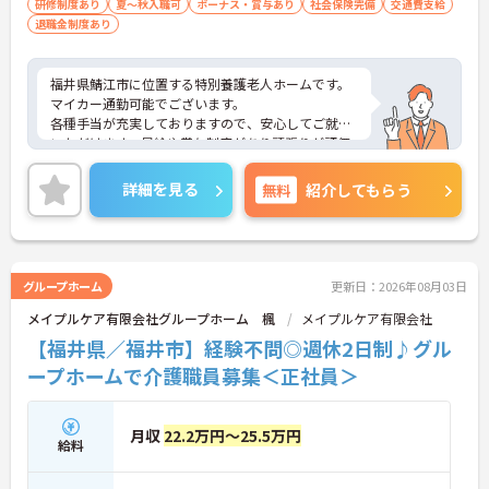
研修制度あり
夏～秋入職可
ボーナス・賞与あり
社会保険完備
交通費支給
退職金制度あり
福井県鯖江市に位置する特別養護老人ホームです。
マイカー通勤可能でございます。
各種手当が充実しておりますので、安心してご就業
いただけます。昇給や賞与制度があり頑張りが評価
されてしっかりと職員に還元されます。
ご興味のある方には、面接対策ポイントなど、さら
詳細を見る
無料
紹介してもらう
に詳細をお話しいたしますのでお気軽にご相談くだ
さい！
グループホーム
更新日：2026年08月03日
メイプルケア有限会社グループホーム 楓
メイプルケア有限会社
【福井県／福井市】経験不問◎週休2日制♪グル
ープホームで介護職員募集＜正社員＞
月収
22.2万円～25.5万円
給料