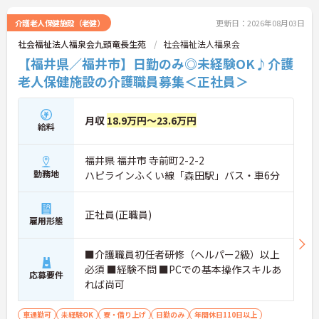
介護老人保健施設（老健）
更新日：2026年08月03日
社会福祉法人福泉会九頭竜長生苑
社会福祉法人福泉会
【福井県／福井市】日勤のみ◎未経験OK♪介護
老人保健施設の介護職員募集＜正社員＞
月収
18.9万円～23.6万円
給料
福井県 福井市 寺前町2-2-2
勤務地
ハピラインふくい線「森田駅」バス・車6分
正社員(正職員)
雇用形態
■介護職員初任者研修（ヘルパー2級）以上
必須 ■経験不問 ■PCでの基本操作スキルあ
応募要件
れば尚可
車通勤可
未経験OK
寮・借り上げ
日勤のみ
年間休日110日以上