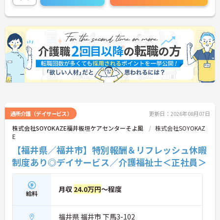
通所介護（デイサービス）
更新日：2026年08月07日
株式会社SOYOKAZE福井板垣ケアセンターそよ風
株式会社SOYOKAZ
E
【福井県／福井市】特別報酬＆リフレッシュ休暇
制度あり◎デイサービス／介護福祉士＜正社員＞
月収
24.0万円
～程度
給料
福井県 福井市 下馬3-102