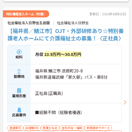
特別養護老人ホーム（特養）
更新日：2026年08月03日
社会福祉法人日野会五岳園
社会福祉法人日野会
【福井県／鯖江市】OJT・外部研修あり☆特別養
護老人ホームにて介護福祉士の募集！〈正社員〉
月収
23.9万円～30.0万円
給料
福井県 鯖江市 漆原町20-8
勤務地
福井鉄道福武線「家久駅」バス・車8分
正社員(正職員)
雇用形態
■経験不問（経験者優遇）
応募要件
車通勤可
未経験OK
残業少なめ
住宅手当・補助
資格取得サポート