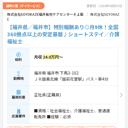
を存分に活かせるだけでなく、勤務時間内での資格
通所介護（デイサービス）
更新日：2026年08月07日
取得支援制度を活用し、将来的にケアマネジャーや
株式会社SOYOKAZE福井板垣ケアセンターそよ風
株式会社SOYOKAZ
センター長といった多彩なキャリアパスへの挑戦も
E
手厚くサポートされています。年間17日のリフレッ
シュ休暇や残業少なめの環境など、ワークライフバ
【福井県／福井市】特別報酬あり◎月9休！全国
ランスを大切にしながら長期的なキャリア形成を目
360拠点以上の安定基盤♪ショートステイ／介護
指す方に、自信を持っておすすめできる求人です。
福祉士
★おすすめPOINT★
【「目指すは世界一仲間を大切にする企業」を体現
する定着率の高さと安心のチームワーク】
月収
24.0万円
～
給料
・毎朝のミーティングで職種を超えた情報共有を徹
底しており、人間関係の不安なく業務に集中できま
す。
福井県 福井市 下馬3-102
・理念が現場の隅々にまで浸透しているからこそ平
勤務地
ＪＲ越美北線「越前花堂駅」バス・車4分
均勤続年数は7.2年と長く、腰を据えて働ける環境で
す。
正社員(正職員)
【介護福祉士の経験を活かし、さらなる高みを目指
雇用形態
せる多彩なキャリアパス】
・現場のプロフェッショナルにとどまらず、ケアマ
■資格：社会福祉士、介護福祉士、普通運
ネジャーやセンター長といったマネジメント職への
応募要件
転免許 ■経験：必須
道が開かれています。
・勤務時間内での資格取得支援制度やOJTが整備さ
れており、働きながらのスキルアップを手厚くサポ