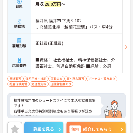
月収
28.0万円
～
給料
福井県 福井市 下馬3-102
勤務地
ＪＲ越美北線「越前花堂駅」バス・車4分
正社員(正職員)
雇用形態
■資格： 社会福祉士、精神保健福祉士、介
応募要件
護福祉士、普通自動車免許 ■経験：必須
車通勤可
住宅手当・補助
日勤のみ
夏～秋入職可
ボーナス・賞与あり
社会保険完備
交通費支給
退職金制度あり
福井県福井市のショートステイにて生活相談員募集
です！
各種手当充実◎特別報酬制度もあり頑張りが認めら
れる環境です♪
ご興味のある方には、面接対策ポイントなどさらに
詳細をお話いたしますので、お気軽にご相談くださ
詳細を見る
無料
紹介してもらう
い。