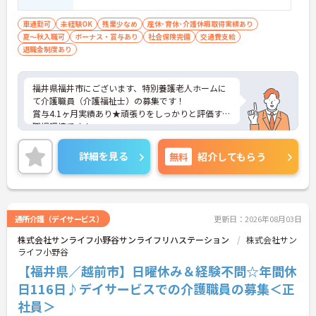
車通勤可
未経験OK
残業少なめ
産休･育休･介護休暇取得実績あり
夏～秋入職可
ボーナス・賞与あり
社会保険完備
交通費支給
退職金制度あり
福井県福井市にございます、特別養護老人ホームに
て介護職員（介護福祉士）の募集です！
賞与4.1ヶ月実績あり★頑張りをしっかりと評価する
職場環境です！
マイカー通勤OKなので、通勤も楽々です♪
ご興味のある方は、マイナビ介護職までお問い合わ
詳細を見る
無料
紹介してもらう
せください。
通所介護（デイサービス）
更新日：2026年08月03日
株式会社サンライフ小野谷サンライフリハステーション
株式会社サン
ライフ小野谷
【福井県／越前市】日曜休み＆経験不問☆年間休
日116日♪デイサービスでの介護職員の募集＜正
社員＞