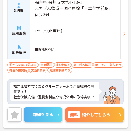
福井県 福井市 大宮4-13-1
えちぜん鉄道三国芦原線「日華化学前駅」
勤務地
徒歩2分
正社員(正職員)
雇用形態
■経験不問
応募要件
駅から徒歩10分以内
車通勤可
未経験OK
夏～秋入職可
ボーナス・賞与あり
社会保険完備
交通費支給
退職金制度あり
福井県福井市にあるグループホームで介護職員の募
集です！
社会保険完備で退職金制度や育児休業の取得実績も
あり、安心して長期で働きやすい環境が整っていま
す◎
また、昇給や賞与などもあり、頑張りはしっかり評
詳細を見る
無料
紹介してもらう
価され還元されます！
ご興味ある方は面接ポイントをお伝えしますので、
お気軽にご連絡ください。