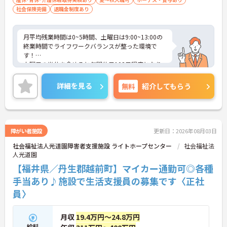
社会保険完備
退職金制度あり
月平均残業時間は0~5時間、土曜日は9:00~13:00の
終業時間でライフワークバランスが整った環境で
す！
土曜日の半休を含めると年間休日102日程度となり
ます。
経験年数は不問で相談しやすい環境です。
詳細を見る
無料
紹介してもらう
障がい者施設
更新日：2026年08月03日
社会福祉法人光道園障害者支援施設 ライトホープセンター
社会福祉法
人光道園
【福井県／丹生郡越前町】マイカー通勤可◎各種
手当あり♪施設で生活支援員の募集です〈正社
員〉
月収
19.4万円～24.8万円
給料