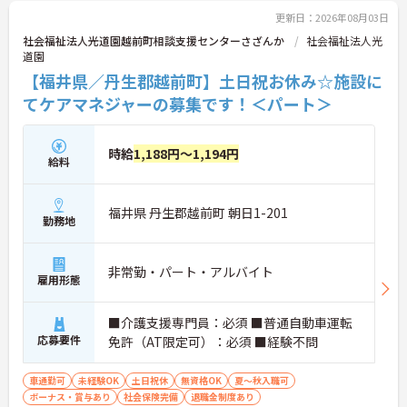
更新日：2026年08月03日
社会福祉法人光道園越前町相談支援センターさざんか
社会福祉法人光
道園
【福井県／丹生郡越前町】土日祝お休み☆施設に
てケアマネジャーの募集です！＜パート＞
時給
1,188円～1,194円
給料
福井県 丹生郡越前町 朝日1-201
勤務地
非常勤・パート・アルバイト
雇用形態
■介護支援専門員：必須 ■普通自動車運転
応募要件
免許（AT限定可）：必須 ■経験不問
車通勤可
未経験OK
土日祝休
無資格OK
夏～秋入職可
ボーナス・賞与あり
社会保険完備
退職金制度あり