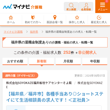
0
0
求人検索
会員登録
メニュー
ホーム
初めての方へ
面談会場一覧
保存した求人
最近見た求人
マイナビ介護職
福井県
福井県の退職金制度ありの求人・転職一覧
福井県の退職金制度あり
の介護職・福祉の求人・転職一覧
252
この条件の介護・福祉求人数
非公開求人
件 ＋
おすすめ順
新着順
月収順
年収順
通所介護（デイサービス）
更新日：2026年08月07日
株式会社SOYOKAZE福井板垣ケアセンターそよ風
株式会社SOYOKAZ
E
【福井県／福井市】各種手当あり◎ショートステ
イにて生活相談員の求人です！＜正社員＞