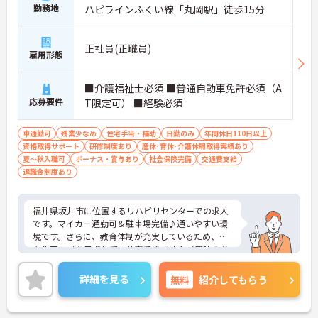
勤務地
ハピラインふくい線「丸岡駅」徒歩15分
正社員(正職員)
雇用形態
■介護福祉士必須 ■普通自動車免許必須（A
応募要件
T限定可） ■経験必須
車通勤可
残業少なめ
住宅手当・補助
日勤のみ
年間休日110日以上
資格取得サポート
研修制度あり
産休･育休･介護休暇取得実績あり
夏～秋入職可
ボーナス・賞与あり
社会保険完備
交通費支給
退職金制度あり
福井県坂井市に位置するリハビリセンターでの求人
です。マイカー通勤可＆駐車場完備♪通いやすい環
境です。さらに、教育体制が充実しているため、ス
キルアップを目指してお仕事できます！ご興味のあ
る方には、面接対策ポイントなど、さらに詳細をご
案内しますのでお気軽にご相談ください！
詳細を見る
無料
紹介してもらう