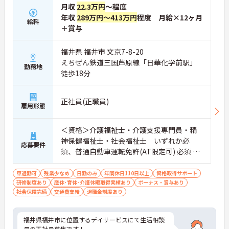
月収
22.3万円
～程度
年収
289万円～413万円
程度 月給×12ヶ月
給料
＋賞与
福井県 福井市 文京7-8-20
えちぜん鉄道三国芦原線「日華化学前駅」
勤務地
徒歩18分
正社員(正職員)
雇用形態
＜資格＞介護福祉士・介護支援専門員・精
神保健福祉士・社会福祉士 いずれか必
応募要件
須、普通自動車運転免許(AT限定可) 必須 ＜
経験＞不問
車通勤可
残業少なめ
日勤のみ
年間休日110日以上
資格取得サポート
研修制度あり
産休･育休･介護休暇取得実績あり
ボーナス・賞与あり
社会保険完備
交通費支給
退職金制度あり
福井県福井市に位置するデイサービスにて生活相談
員の正社員募集です！