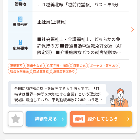
勤務地
ＪＲ越美北線「越前花堂駅」バス・車4分
正社員(正職員)
雇用形態
■社会福祉士・介護福祉士、どちらかの免
許保持の方 ■普通自動車運転免許必須（AT
応募要件
限定可） ■介護施設などでの就労経験あれ
ば尚可 ■ハイエースを運転できる方歓迎
車通勤可
残業少なめ
住宅手当・補助
日勤のみ
ボーナス・賞与あり
社会保険完備
交通費支給
退職金制度あり
全国に367拠点以上を展開する大手法人です。「目
指すは世界一仲間を大切にする企業」という理念が
現場に浸透しており、平均勤続年数7.2年という定着
率の高さが働きやすさを証明しています。毎朝のミ
ーティング等を通じた職種を超えたチームワークが
根付いており、人間関係の不安なく安心して業務に
詳細を見る
無料
紹介してもらう
取り組める環境です。また、日々の頑張りやチーム
への貢献は、賞与とは別の「特別報酬」としてしっ
かりと評価・還元される独自の制度も大きな魅力と
なっています。介護福祉士の資格とこれまでの経験