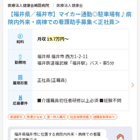
医療法人健康会嶋田病院
医療法人健康会
【福井県／福井市】マイカー通勤◎駐車場有♪病
院内外来・病棟での看護助手募集＜正社員＞
月収
19.7万円
～
給料
福井県 福井市 西方1-2-11
勤務地
福井鉄道福武線「福井駅」バス・車5分
正社員(正職員)
雇用形態
■介護職員初任者研修以上必須 ■経験不問
応募要件
車通勤可
残業少なめ
夏～秋入職可
社会保険完備
退職金制度あり
福井県福井市に位置する病院内外来・病棟での看護
助手募集です。