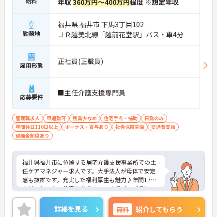
給料
年収
360万円～400万円
程度 ※想定年収
・スタッフ全員で毎朝お客様の体調や変化を共有す
る仕組みにより、多職種間でスムーズな連携を図る
ことができます。
福井県 福井市 下馬3丁目102
・困った時もすぐに相談してフォローし合える風通
勤務地
ＪＲ越美北線「越前花堂駅」バス・車4分
しの良い職場環境のため、周囲との信頼関係を深め
ながら業務に取り組めます。
正社員(正職員)
【充実したフォローアップ体制と資格取得支援で、
雇用形態
着実にキャリアを積んでいけます】
・経験や年齢に関係なくOJT制度で先輩スタッフか
ら丁寧な指導を受けられるため、業務の疑問や不安
■主任介護支援専門員
応募要件
をその場で解消できます。
・定期的な面談やフォロー研修に加えて各種資格の
取得支援制度も活用できることで、介護の専門性を
管理職求人
車通勤可
残業少なめ
住宅手当・補助
日勤のみ
高めながら成長を目指せます。
年間休日110日以上
ボーナス・賞与あり
社会保険完備
交通費支給
退職金制度あり
【業績や日々の努力を多角的に評価する「特別報酬
制度」で、収入アップが期待できます】
・賞与とは別に、円滑な施設運営への協力やチーム
福井県福井市に位置する居宅介護支援事業所での主
ワークなどの貢献度合いを評価して特別報酬を支給
任ケアマネジャー求人です。大手法人が母体で安定
する独自の仕組みがあります。
感も抜群です。充実した福利厚生も魅力♪年間17日
・一人ひとりの頑張りが目に見える形でしっかりと
のリフレッシュ休暇もあり、ワークライフバランス
還元されるため、高いモチベーションを維持しなが
を重視した働き方が叶います。ご興味のある方に
ら仕事に向き合うことができます。
は、面接対策ポイントなど、さらに詳細をお話しい
詳細を見る
無料
紹介してもらう
たしますのでお気軽にご相談ください！