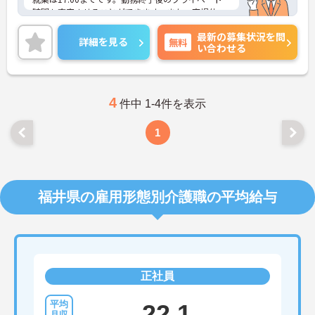
時間も充実させることができます。また、育児休
業・介護休業の取得実績もあり、ライフステージが
最新の募集状況を問
変化しても安心してお勤めいただける環境です。
詳細を見る
無料
い合わせる
ご興味のある方には、面接対策ポイントなど、さら
に詳細をお話しいたしますのでお気軽にご相談くだ
さい！
4
件中 1-4件を表示
1
福井県の雇用形態別介護職の平均給与
正社員
22.1