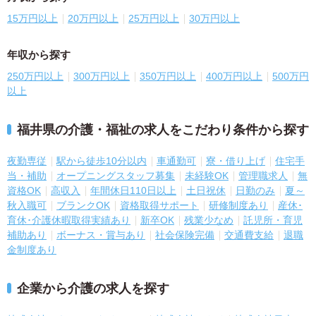
15万円以上
20万円以上
25万円以上
30万円以上
年収から探す
250万円以上
300万円以上
350万円以上
400万円以上
500万円
以上
福井県の介護・福祉の求人をこだわり条件から探す
夜勤専従
駅から徒歩10分以内
車通勤可
寮・借り上げ
住宅手
当・補助
オープニングスタッフ募集
未経験OK
管理職求人
無
資格OK
高収入
年間休日110日以上
土日祝休
日勤のみ
夏～
秋入職可
ブランクOK
資格取得サポート
研修制度あり
産休･
育休･介護休暇取得実績あり
新卒OK
残業少なめ
託児所・育児
補助あり
ボーナス・賞与あり
社会保険完備
交通費支給
退職
金制度あり
企業から介護の求人を探す