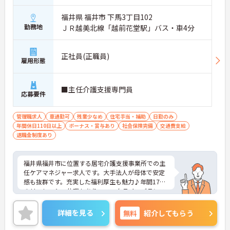
福井県 福井市 下馬3丁目102
勤務地
ＪＲ越美北線「越前花堂駅」バス・車4分
正社員(正職員)
雇用形態
■主任介護支援専門員
応募要件
管理職求人
車通勤可
残業少なめ
住宅手当・補助
日勤のみ
年間休日110日以上
ボーナス・賞与あり
社会保険完備
交通費支給
退職金制度あり
福井県福井市に位置する居宅介護支援事業所での主
任ケアマネジャー求人です。大手法人が母体で安定
感も抜群です。充実した福利厚生も魅力♪年間17日
のリフレッシュ休暇もあり、ワークライフバランス
を重視した働き方が叶います。ご興味のある方に
は、面接対策ポイントなど、さらに詳細をお話しい
詳細を見る
無料
紹介してもらう
たしますのでお気軽にご相談ください！