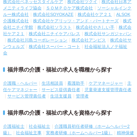
株式会社ベネッセスタイルケア
株式会社ツクイ
株式会社日本ア
メニティライフ協会
ＳＯＭＰＯケア株式会社
ソーシャルインク
ルー株式会社
株式会社SOYOKAZE
株式会社ケア２１
ALSOK
介護株式会社
株式会社ケアリッツ・アンド・パートナーズ
株式
会社ニチイ学館
株式会社ソラスト
株式会社やさしい手
株式会
社ケア２１
株式会社ニチイケアパレス
株式会社サンガジャパン
株式会社川島コーポレーション
株式会社アンビス
株式会社サ
ンウェルズ
株式会社スーパー・コート
社会福祉法人ノテ福祉
会
福井県の介護・福祉の求人を職種から探す
介護職・ヘルパー
生活相談員
看護助手
ケアマネージャー
主
任ケアマネジャー
サービス提供責任者
児童発達支援管理責任者
サービス管理責任者
生活支援員
管理者
福井県の介護・福祉の求人を資格から探す
介護福祉士
社会福祉士
介護職員初任者研修（ホームヘルパー2
級）
社会福祉主事
実務者研修（ホームヘルパー1級）
精神保健