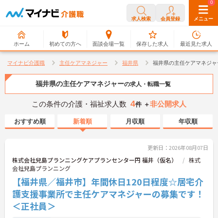
0
0
求人検索
会員登録
メニュー
ホーム
初めての方へ
面談会場一覧
保存した求人
最近見た求人
マイナビ介護職
主任ケアマネジャー
福井県
福井県の主任ケアマネジャ
福井県の主任ケアマネジャー
の求人・転職一覧
4
この条件の介護・福祉求人数
非公開求人
件 ＋
おすすめ順
新着順
月収順
年収順
更新日：2026年08月07日
株式会社兒島プランニングケアプランセンター円 福井（仮名）
株式
会社兒島プランニング
【福井県／福井市】年間休日120日程度☆居宅介
護支援事業所で主任ケアマネジャーの募集です！
＜正社員＞