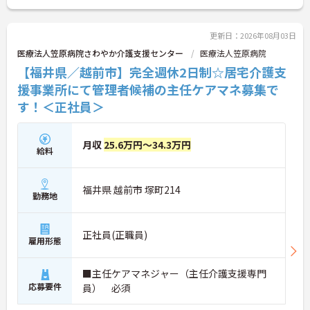
更新日：2026年08月03日
医療法人笠原病院さわやか介護支援センター
医療法人笠原病院
【福井県／越前市】完全週休2日制☆居宅介護支
援事業所にて管理者候補の主任ケアマネ募集で
す！＜正社員＞
月収
25.6万円～34.3万円
給料
福井県 越前市 塚町214
勤務地
正社員(正職員)
雇用形態
■主任ケアマネジャー（主任介護支援専門
応募要件
員） 必須