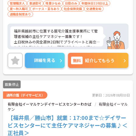
管理職求人
車通勤可
残業少なめ
日勤のみ
年間休日110日以上
夏～秋入職可
ボーナス・賞与あり
社会保険完備
交通費支給
退職金制度あり
福井県越前市に位置する居宅介護支援事業所にて管
理者候補の主任ケアマネジャー募集です！
土日祝休みの完全週休2日制でプライベートと両立
しながら働けます。また、残業が少ないのも嬉しい
ポイントです。
ご興味のある方には、面接対策ポイントなど、さら
詳細を見る
無料
紹介してもらう
に詳細をご案内しますのでお気軽にご相談くださ
い！
募集停止
通所介護（デイサービス）
更新日：2026年08月03日
有限会社イーマルケンデイサービスセンターわかば
有限会社イーマル
ケン
【福井県／勝山市】就業：17:00まで☆デイサー
ビスセンターにて主任ケアマネジャーの募集♪＜
正社員＞