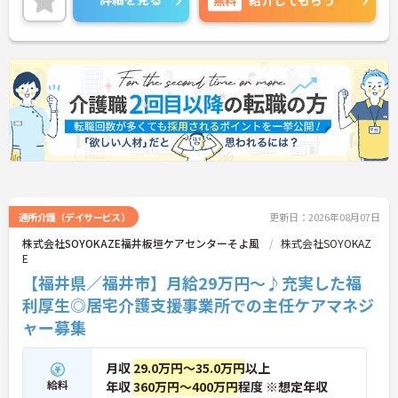
紹介してもらう
に詳細をご案内しますのでお気軽にご相談くださ
い！
通所介護（デイサービス）
更新日：2026年08月07日
株式会社SOYOKAZE福井板垣ケアセンターそよ風
株式会社SOYOKAZ
E
【福井県／福井市】月給29万円～♪充実した福
利厚生◎居宅介護支援事業所での主任ケアマネジ
ャー募集
月収
29.0万円～35.0万円
以上
給料
年収
360万円～400万円
程度 ※想定年収