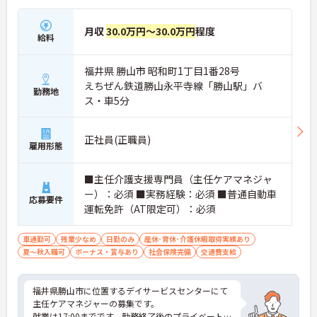
月収
30.0万円～30.0万円
程度
給料
福井県 勝山市 昭和町1丁目1番28号
えちぜん鉄道勝山永平寺線「勝山駅」バ
勤務地
ス・車5分
正社員(正職員)
雇用形態
■主任介護支援専門員（主任ケアマネジャ
ー）：必須 ■実務経験：必須 ■普通自動車
応募要件
運転免許（AT限定可）：必須
車通勤可
残業少なめ
日勤のみ
産休･育休･介護休暇取得実績あり
夏～秋入職可
ボーナス・賞与あり
社会保険完備
交通費支給
福井県勝山市に位置するデイサービスセンターにて
主任ケアマネジャーの募集です。
就業は17:00までです。勤務終了後のプライベートな