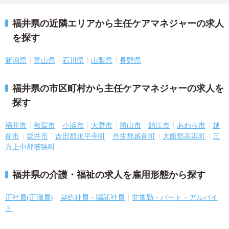
福井県の近隣エリアから主任ケアマネジャーの求人
を探す
新潟県
富山県
石川県
山梨県
長野県
福井県の市区町村から主任ケアマネジャーの求人を
探す
福井市
敦賀市
小浜市
大野市
勝山市
鯖江市
あわら市
越
前市
坂井市
吉田郡永平寺町
丹生郡越前町
大飯郡高浜町
三
方上中郡若狭町
福井県の介護・福祉の求人を雇用形態から探す
正社員(正職員)
契約社員・嘱託社員
非常勤・パート・アルバイ
ト