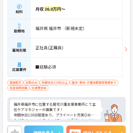
月収
36.0万円
～
給料
福井県 福井市 （新規未定）
勤務地
正社員(正職員)
雇用形態
■経験必須
応募要件
車通勤可
日勤のみ
年間休日110日以上
産休･育休･介護休暇取得実績あり
社会保険完備
交通費支給
福井県福井市に位置する居宅介護支援事業所にて主
任ケアマネジャーの募集です！
年間休日120日程度あり、プライベート充実◎お休
みが多く、ワークライフバランスを重視したい方に
おすすめです♪
ご興味のある方には、面接対策ポイントなど、さら
詳細を見る
無料