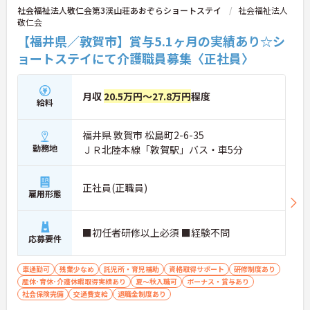
社会福祉法人敬仁会第3渓山荘あおぞらショートステイ
社会福祉法人
敬仁会
【福井県／敦賀市】賞与5.1ヶ月の実績あり☆シ
ョートステイにて介護職員募集〈正社員〉
月収
20.5万円～27.8万円
程度
給料
福井県 敦賀市 松島町2-6-35
勤務地
ＪＲ北陸本線「敦賀駅」バス・車5分
正社員(正職員)
雇用形態
■初任者研修以上必須 ■経験不問
応募要件
車通勤可
残業少なめ
託児所・育児補助
資格取得サポート
研修制度あり
産休･育休･介護休暇取得実績あり
夏～秋入職可
ボーナス・賞与あり
社会保険完備
交通費支給
退職金制度あり