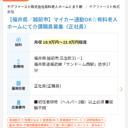
ケアファースト株式会社有料老人ホームとまり樹
ケアファースト株式
会社
【福井県／越前市】マイカー通勤OK☆有料老人
ホームにて介護職員募集〈正社員〉
月収
18.9万円～23.9万円
程度
給料
福井県 越前市 瓜生町31－1
福井鉄道福武線「サンドーム西駅」徒歩17
勤務地
分
正社員(正職員)
雇用形態
■初任者研修（ヘルパー2級）以上必須 ■経
応募要件
験不問
車通勤可
残業少なめ
無資格OK
資格取得サポート
研修制度あり
産休･育休･介護休暇取得実績あり
夏～秋入職可
ボーナス・賞与あり