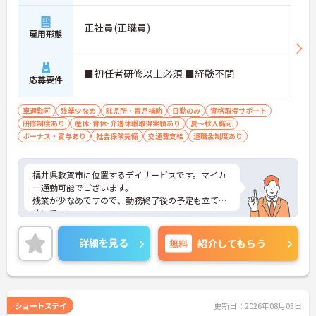
正社員(正職員)
雇用形態
■初任者研修以上必須 ■経験不問
応募要件
車通勤可
残業少なめ
託児所・育児補助
日勤のみ
資格取得サポート
研修制度あり
産休･育休･介護休暇取得実績あり
夏～秋入職可
ボーナス・賞与あり
社会保険完備
交通費支給
退職金制度あり
福井県敦賀市に位置するデイサービスです。マイカ
ー通勤可能でございます。
残業が少なめですので、勤務終了後の予定も立てや
すいです。
資格取得支援制度がございますので、働きながらス
キルアップを目指せます。
詳細を見る
無料
紹介してもらう
ご興味のある方には、面接対策ポイントなど、さら
に詳細をお話しいたしますのでお気軽にご相談くだ
さい！
ショートステイ
更新日：2026年08月03日