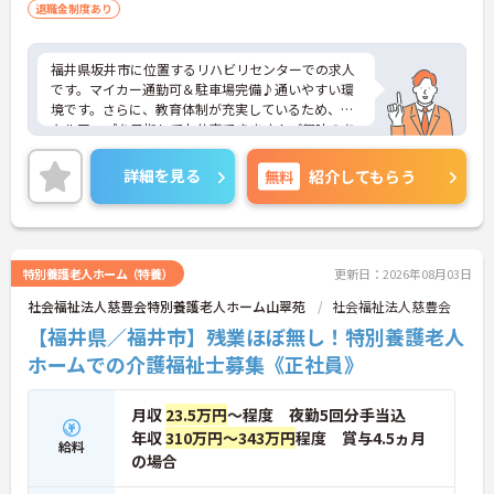
退職金制度あり
福井県坂井市に位置するリハビリセンターでの求人
です。マイカー通勤可＆駐車場完備♪通いやすい環
境です。さらに、教育体制が充実しているため、ス
キルアップを目指してお仕事できます！ご興味のあ
る方には、面接対策ポイントなど、さらに詳細をご
案内しますのでお気軽にご相談ください！
詳細を見る
無料
紹介してもらう
特別養護老人ホーム（特養）
更新日：2026年08月03日
社会福祉法人慈豊会特別養護老人ホーム山翠苑
社会福祉法人慈豊会
【福井県／福井市】残業ほぼ無し！特別養護老人
ホームでの介護福祉士募集《正社員》
月収
23.5万円
～程度 夜勤5回分手当込
年収
310万円～343万円
程度 賞与4.5ヵ月
給料
の場合