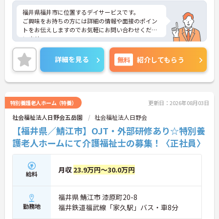
福井県福井市に位置するデイサービスです。
ご興味をお持ちの方には詳細の情報や面接のポイン
トをお伝えしますのでお気軽にお問い合わせくださ
いませ。
詳細を見る
無料
紹介してもらう
特別養護老人ホーム（特養）
更新日：2026年08月03日
社会福祉法人日野会五岳園
社会福祉法人日野会
【福井県／鯖江市】OJT・外部研修あり☆特別養
護老人ホームにて介護福祉士の募集！〈正社員〉
月収
23.9万円～30.0万円
給料
福井県 鯖江市 漆原町20-8
勤務地
福井鉄道福武線「家久駅」バス・車8分