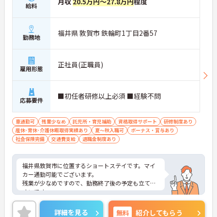
月収
20.5万円～27.8万円
程度
給料
福井県 敦賀市 鉄輪町1丁目2番57
勤務地
正社員(正職員)
雇用形態
■初任者研修以上必須 ■経験不問
応募要件
車通勤可
残業少なめ
託児所・育児補助
資格取得サポート
研修制度あり
産休･育休･介護休暇取得実績あり
夏～秋入職可
ボーナス・賞与あり
社会保険完備
交通費支給
退職金制度あり
福井県敦賀市に位置するショートステイです。マイ
カー通勤可能でございます。
残業が少なめですので、勤務終了後の予定も立てや
すいです。
資格取得支援制度がございますので、働きながらス
キルアップを目指せます。
詳細を見る
無料
紹介してもらう