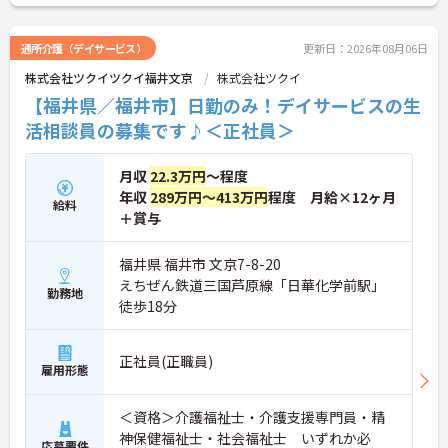
通所介護（デイサービス）
更新日：2026年08月06日
株式会社ツクイツクイ福井文京
株式会社ツクイ
【福井県／福井市】日勤のみ！デイサービスの生
活相談員の募集です♪＜正社員＞
月収
22.3万円
～程度
年収
289万円～413万円
程度 月給×12ヶ月
給料
＋賞与
福井県 福井市 文京7-8-20
えちぜん鉄道三国芦原線「日華化学前駅」
勤務地
徒歩18分
正社員(正職員)
雇用形態
＜資格＞介護福祉士・介護支援専門員・精
神保健福祉士・社会福祉士 いずれか必
応募要件