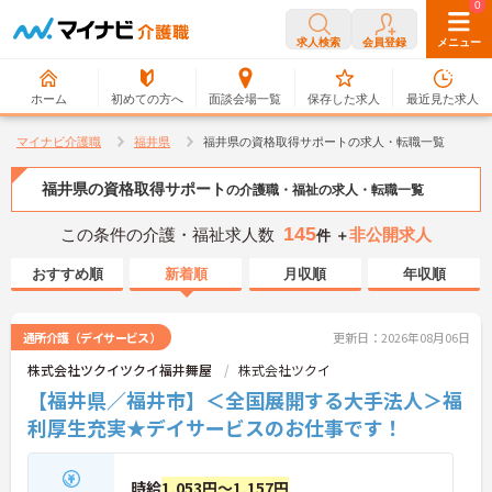
0
0
求人検索
会員登録
メニュー
ホーム
初めての方へ
面談会場一覧
保存した求人
最近見た求人
マイナビ介護職
福井県
福井県の資格取得サポートの求人・転職一覧
福井県の資格取得サポート
の介護職・福祉の求人・転職一覧
145
この条件の介護・福祉求人数
非公開求人
件 ＋
おすすめ順
新着順
月収順
年収順
通所介護（デイサービス）
更新日：2026年08月06日
株式会社ツクイツクイ福井舞屋
株式会社ツクイ
【福井県／福井市】＜全国展開する大手法人＞福
利厚生充実★デイサービスのお仕事です！
時給
1,053円～1,157円