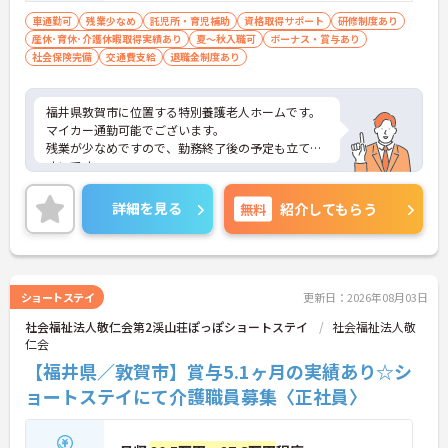
車通勤可
残業少なめ
託児所・育児補助
資格取得サポート
研修制度あり
産休･育休･介護休暇取得実績あり
夏～秋入職可
ボーナス・賞与あり
社会保険完備
交通費支給
退職金制度あり
福井県敦賀市に位置する特別養護老人ホームです。
マイカー通勤可能でございます。
残業が少なめですので、勤務終了後の予定も立てや
すいです。
資格取得支援制度がございますので、働きながらス
キルアップを目指せます。
詳細を見る
無料
紹介してもらう
ご興味のある方には、面接対策ポイントなど、さら
に詳細をお話しいたしますのでお気軽にご相談くだ
さい！
ショートステイ
更新日：2026年08月03日
社会福祉法人敬仁会第2渓山荘ぽっぽショートステイ
社会福祉法人敬
仁会
【福井県／敦賀市】賞与5.1ヶ月の実績あり☆シ
ョートステイにて介護職員募集〈正社員〉