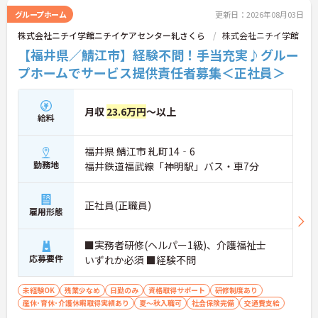
グループホーム
更新日：2026年08月03日
株式会社ニチイ学館ニチイケアセンター糺さくら
株式会社ニチイ学館
【福井県／鯖江市】経験不問！手当充実♪グルー
プホームでサービス提供責任者募集＜正社員＞
月収
23.6万円
～以上
給料
福井県 鯖江市 糺町14‐6
勤務地
福井鉄道福武線「神明駅」バス・車7分
正社員(正職員)
雇用形態
■実務者研修(ヘルパー1級)、介護福祉士
応募要件
いずれか必須 ■経験不問
未経験OK
残業少なめ
日勤のみ
資格取得サポート
研修制度あり
産休･育休･介護休暇取得実績あり
夏～秋入職可
社会保険完備
交通費支給