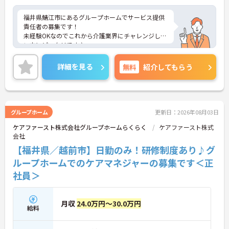
福井県鯖江市にあるグループホームでサービス提供
責任者の募集です！
未経験OKなのでこれから介護業界にチャレンジした
い方にピッタリです♪
休暇も充実しているので安心して働きやすい環境が
整っています！
詳細を見る
無料
紹介してもらう
ご興味ある方は面接ポイントをお伝えしますので、
お気軽にご連絡ください。
グループホーム
更新日：2026年08月03日
ケアファースト株式会社グループホームらくらく
ケアファースト株式
会社
【福井県／越前市】日勤のみ！研修制度あり♪グ
ループホームでのケアマネジャーの募集です＜正
社員＞
月収
24.0万円～30.0万円
給料