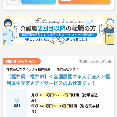
通所介護（デイサービス）
更新日：2026年08月06日
株式会社ツクイツクイ福井舞屋
株式会社ツクイ
【福井県／福井市】＜全国展開する大手法人＞福
利厚生充実★デイサービスのお仕事です！
月収
20.0万円～25.7万円
程度（諸手当込
み）
給料
年収
240万円～308万円
程度（別途賞与付
与）