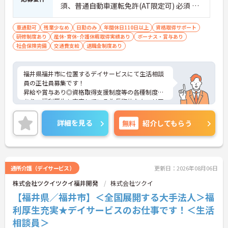
須、普通自動車運転免許(AT限定可) 必須 ＜
経験＞不問
車通勤可
残業少なめ
日勤のみ
年間休日110日以上
資格取得サポート
研修制度あり
産休･育休･介護休暇取得実績あり
ボーナス・賞与あり
社会保険完備
交通費支給
退職金制度あり
福井県福井市に位置するデイサービスにて生活相談
員の正社員募集です！
昇給や賞与あり◎資格取得支援制度等の各種制度が
あり、福利厚生も充実している為長期的なキャリア
プランを描くことができます。
ご興味ある方は面接ポイントをお伝えしますので、
詳細を見る
無料
紹介してもらう
お気軽にお問い合わせください♪
通所介護（デイサービス）
更新日：2026年08月06日
株式会社ツクイツクイ福井開発
株式会社ツクイ
【福井県／福井市】＜全国展開する大手法人＞福
利厚生充実★デイサービスのお仕事です！＜生活
相談員＞