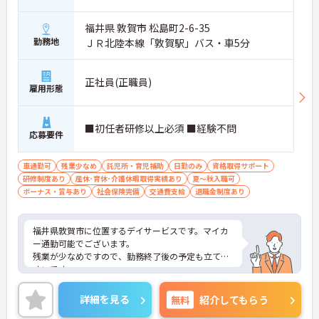
福井県 敦賀市 松島町2-6-35
勤務地
ＪＲ北陸本線「敦賀駅」バス・車5分
正社員(正職員)
雇用形態
■初任者研修以上必須 ■経験不問
応募要件
車通勤可
残業少なめ
託児所・育児補助
日勤のみ
資格取得サポート
研修制度あり
産休･育休･介護休暇取得実績あり
夏～秋入職可
ボーナス・賞与あり
社会保険完備
交通費支給
退職金制度あり
福井県敦賀市に位置するデイサービスです。マイカ
ー通勤可能でございます。
残業が少なめですので、勤務終了後の予定も立てや
すいです。
資格取得支援制度がございますので、働きながらス
キルアップを目指せます。
詳細を見る
無料
紹介してもらう
ご興味のある方には、面接対策ポイントなど、さら