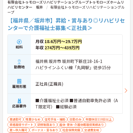
有限会社トゥモローズリハビリテーショングループトゥモローズホームリ
ハビリセンター 坂井
有限会社トゥモローズリハビリテーショングル
ープ
【福井県／坂井市】昇給・賞与あり◎リハビリセ
ンターで介護福祉士募集＜正社員＞
月収
18.6万円～29.7万円
給料
年収
274万円～439万円
福井県 坂井市 坂井町下新庄18-16-1
勤務地
ハピラインふくい線「丸岡駅」徒歩15分
正社員(正職員)
雇用形態
■介護福祉士必須 ■普通自動車免許必須（A
応募要件
T限定可） ■経験必須
車通勤可
残業少なめ
住宅手当・補助
日勤のみ
年間休日110日以上
資格取得サポート
研修制度あり
産休･育休･介護休暇取得実績あり
夏～秋入職可
ボーナス・賞与あり
社会保険完備
交通費支給