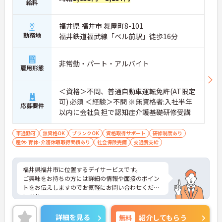
給料
福井県 福井市 舞屋町8-101
勤務地
福井鉄道福武線「ベル前駅」徒歩16分
非常勤・パート・アルバイト
雇用形態
＜資格＞不問、普通自動車運転免許(AT限定
可) 必須 ＜経験＞不問 ※無資格者:入社半年
応募要件
以内に会社負担で認知症介護基礎研修受講
車通勤可
無資格OK
ブランクOK
資格取得サポート
研修制度あり
産休･育休･介護休暇取得実績あり
社会保険完備
交通費支給
福井県福井市に位置するデイサービスです。
ご興味をお持ちの方には詳細の情報や面接のポイン
トをお伝えしますのでお気軽にお問い合わせくださ
いませ。
詳細を見る
無料
紹介してもらう