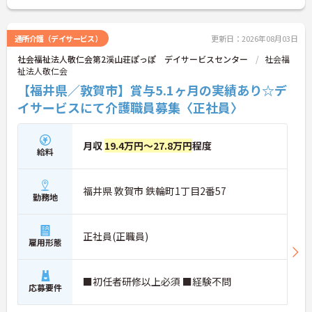
通所介護（デイサービス）
更新日：2026年08月03日
社会福祉法人敬仁会第2渓山荘ぽっぽ デイサービスセンター
社会福
祉法人敬仁会
【福井県／敦賀市】賞与5.1ヶ月の実績あり☆デ
イサービスにて介護職員募集〈正社員〉
月収
19.4万円～27.8万円
程度
給料
福井県 敦賀市 鉄輪町1丁目2番57
勤務地
正社員(正職員)
雇用形態
■初任者研修以上必須 ■経験不問
応募要件