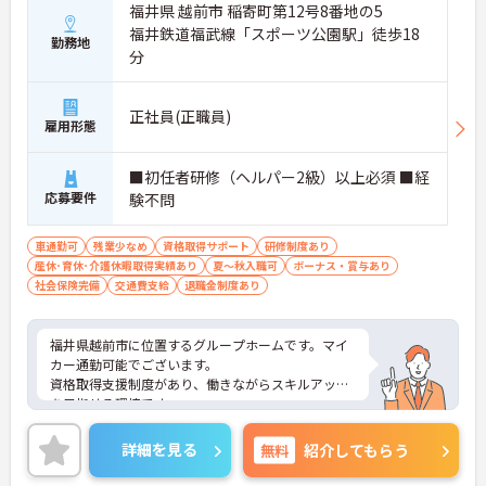
福井県 越前市 稲寄町第12号8番地の5
福井鉄道福武線「スポーツ公園駅」徒歩18
勤務地
分
正社員(正職員)
雇用形態
■初任者研修（ヘルパー2級）以上必須 ■経
応募要件
験不問
車通勤可
残業少なめ
資格取得サポート
研修制度あり
産休･育休･介護休暇取得実績あり
夏～秋入職可
ボーナス・賞与あり
社会保険完備
交通費支給
退職金制度あり
福井県越前市に位置するグループホームです。マイ
カー通勤可能でございます。
資格取得支援制度があり、働きながらスキルアップ
を目指せる環境です。
ご興味のある方には、面接対策ポイントなど、さら
に詳細をお話しいたしますのでお気軽にご相談くだ
詳細を見る
無料
紹介してもらう
さい！