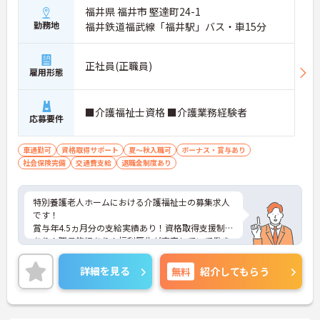
福井県 福井市 堅達町24-1
勤務地
福井鉄道福武線「福井駅」バス・車15分
正社員(正職員)
雇用形態
■介護福祉士資格 ■介護業務経験者
応募要件
車通勤可
資格取得サポート
夏～秋入職可
ボーナス・賞与あり
社会保険完備
交通費支給
退職金制度あり
特別養護老人ホームにおける介護福祉士の募集求人
です！
賞与年4.5ヵ月分の支給実績あり！資格取得支援制度
あり！職員旅行あり！福利厚生が充実していて働き
やすい職場です！
ご興味ある方には、面接のポイントなど、さらに詳
詳細を見る
無料
紹介してもらう
細をお話致しますのでお気軽にご相談ください。