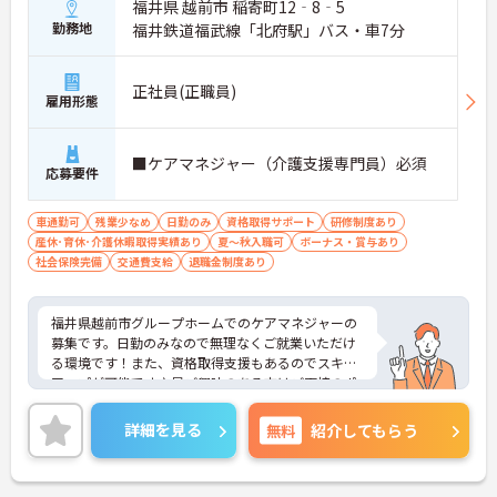
福井県 越前市 稲寄町12‐8‐5
勤務地
福井鉄道福武線「北府駅」バス・車7分
正社員(正職員)
雇用形態
■ケアマネジャー（介護支援専門員）必須
応募要件
車通勤可
残業少なめ
日勤のみ
資格取得サポート
研修制度あり
産休･育休･介護休暇取得実績あり
夏～秋入職可
ボーナス・賞与あり
社会保険完備
交通費支給
退職金制度あり
福井県越前市グループホームでのケアマネジャーの
募集です。日勤のみなので無理なくご就業いただけ
る環境です！また、資格取得支援もあるのでスキル
アップが可能です♪昇ご興味のある方はご面接のポ
イントお伝えしますのでご気軽にお問い合わせくだ
さい。
詳細を見る
無料
紹介してもらう