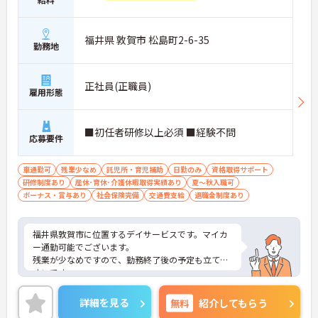
福井県 敦賀市 松島町2-6-35
勤務地
正社員(正職員)
雇用形態
■初任者研修以上必須 ■経験不問
応募要件
車通勤可
残業少なめ
託児所・育児補助
日勤のみ
資格取得サポート
研修制度あり
産休･育休･介護休暇取得実績あり
夏～秋入職可
ボーナス・賞与あり
社会保険完備
交通費支給
退職金制度あり
福井県敦賀市に位置するデイサービスです。マイカ
ー通勤可能でございます。
残業が少なめですので、勤務終了後の予定も立てや
すいです。
資格取得支援制度がございますので、働きながらス
キルアップを目指せます。
詳細を見る
無料
紹介してもらう
ご興味のある方には、面接対策ポイントなど、さら