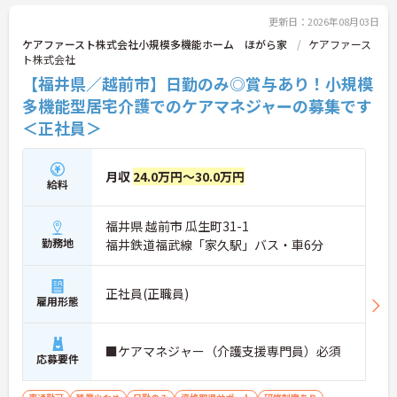
更新日：2026年08月03日
ケアファースト株式会社小規模多機能ホーム ほがら家
ケアファース
ト株式会社
【福井県／越前市】日勤のみ◎賞与あり！小規模
多機能型居宅介護でのケアマネジャーの募集です
＜正社員＞
月収
24.0万円～30.0万円
給料
福井県 越前市 瓜生町31-1
勤務地
福井鉄道福武線「家久駅」バス・車6分
正社員(正職員)
雇用形態
■ケアマネジャー（介護支援専門員）必須
応募要件