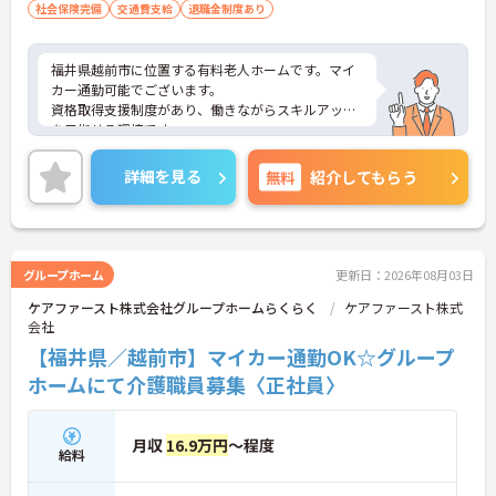
社会保険完備
交通費支給
退職金制度あり
福井県越前市に位置する有料老人ホームです。マイ
カー通勤可能でございます。
資格取得支援制度があり、働きながらスキルアップ
を目指せる環境です。
ご興味のある方には、面接対策ポイントなど、さら
に詳細をお話しいたしますのでお気軽にご相談くだ
詳細を見る
無料
紹介してもらう
さい！
グループホーム
更新日：2026年08月03日
ケアファースト株式会社グループホームらくらく
ケアファースト株式
会社
【福井県／越前市】マイカー通勤OK☆グループ
ホームにて介護職員募集〈正社員〉
月収
16.9万円
～程度
給料