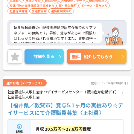
車通勤可
残業少なめ
日勤のみ
資格取得サポート
研修制度あり
産休･育休･介護休暇取得実績あり
夏～秋入職可
ボーナス・賞与あり
社会保険完備
交通費支給
退職金制度あり
福井県越前市の小規模多機能型居宅介護でのケアマ
ネジャーの募集です。昇給、賞与があるので頑張り
はしっかり評価される環境です！また、資格取得支
援や研修制度があるので働きながらスキルアップも
目指せます♪ご興味のある方はご面接のポイントお
伝えしますのでご気軽にお問い合わせください。
詳細を見る
無料
紹介してもらう
通所介護（デイサービス）
更新日：2026年08月03日
社会福祉法人敬仁会まつデイサービスセンター（認知症対応型デイ）
社会福祉法人敬仁会
【福井県／敦賀市】賞与5.1ヶ月の実績あり☆デ
イサービスにて介護職員募集〈正社員〉
月収
20.5万円～27.8万円
程度
給料