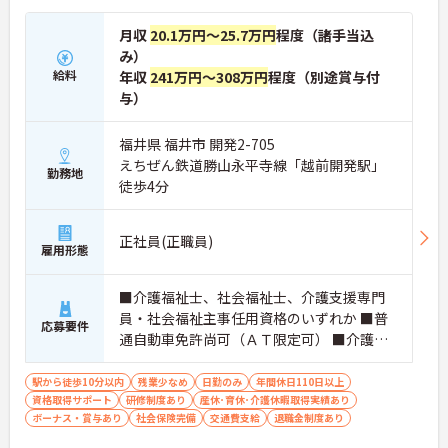
月収
20.1万円～25.7万円
程度（諸手当込
み）
給料
年収
241万円～308万円
程度（別途賞与付
与）
福井県 福井市 開発2-705
えちぜん鉄道勝山永平寺線「越前開発駅」
勤務地
徒歩4分
正社員(正職員)
雇用形態
■介護福祉士、社会福祉士、介護支援専門
員・社会福祉主事任用資格のいずれか ■普
応募要件
通自動車免許尚可（ＡＴ限定可） ■介護経
験3年以上（生活相談員経験あれば尚可）
駅から徒歩10分以内
残業少なめ
日勤のみ
年間休日110日以上
資格取得サポート
研修制度あり
産休･育休･介護休暇取得実績あり
ボーナス・賞与あり
社会保険完備
交通費支給
退職金制度あり