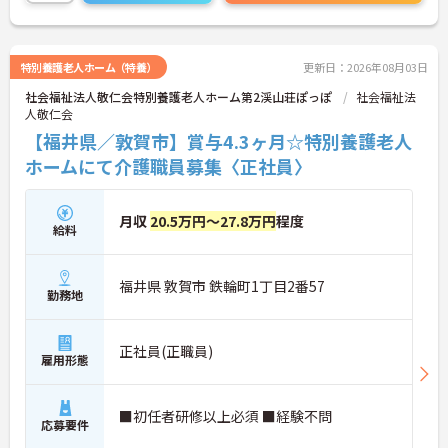
に詳細をお話しいたしますのでお気軽にご相談くだ
さい！
特別養護老人ホーム（特養）
更新日：2026年08月03日
社会福祉法人敬仁会特別養護老人ホーム第2渓山荘ぽっぽ
社会福祉法
人敬仁会
【福井県／敦賀市】賞与4.3ヶ月☆特別養護老人
ホームにて介護職員募集〈正社員〉
月収
20.5万円～27.8万円
程度
給料
福井県 敦賀市 鉄輪町1丁目2番57
勤務地
正社員(正職員)
雇用形態
■初任者研修以上必須 ■経験不問
応募要件