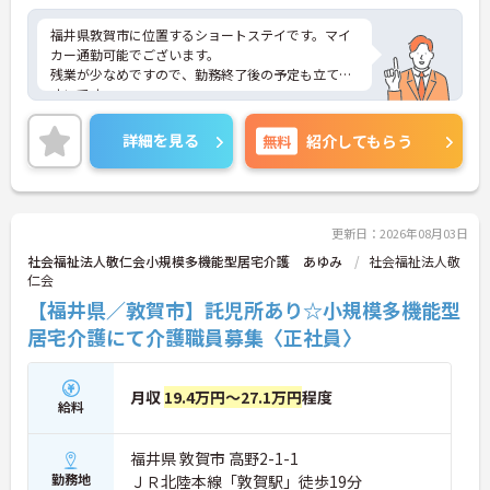
福井県敦賀市に位置するショートステイです。マイ
カー通勤可能でございます。
残業が少なめですので、勤務終了後の予定も立てや
すいです。
資格取得支援制度がございますので、働きながらス
キルアップを目指せます。
詳細を見る
無料
紹介してもらう
ご興味のある方には、面接対策ポイントなど、さら
に詳細をお話しいたしますのでお気軽にご相談くだ
さい！
更新日：2026年08月03日
社会福祉法人敬仁会小規模多機能型居宅介護 あゆみ
社会福祉法人敬
仁会
【福井県／敦賀市】託児所あり☆小規模多機能型
居宅介護にて介護職員募集〈正社員〉
月収
19.4万円～27.1万円
程度
給料
福井県 敦賀市 高野2-1-1
勤務地
ＪＲ北陸本線「敦賀駅」徒歩19分