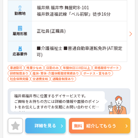
福井県 福井市 舞屋町8-101
勤務地
福井鉄道福武線「ベル前駅」徒歩16分
正社員(正職員)
雇用形態
■介護福祉士 ■普通自動車運転免許(AT限定
応募要件
可)
車通勤可
残業少なめ
日勤のみ
年間休日110日以上
資格取得サポート
研修制度あり
産休･育休･介護休暇取得実績あり
ボーナス・賞与あり
社会保険完備
交通費支給
退職金制度あり
福井県福井市に位置するデイサービスです。
ご興味をお持ちの方には詳細の情報や面接のポイン
トをお伝えしますのでお気軽にお問い合わせくださ
いませ。
詳細を見る
無料
紹介してもらう