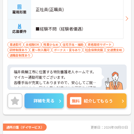
正社員(正職員)
雇用形態
■経験不問（経験者優遇）
応募要件
車通勤可
未経験OK
残業少なめ
住宅手当・補助
資格取得サポート
研修制度あり
夏～秋入職可
ボーナス・賞与あり
社会保険完備
交通費支給
退職金制度あり
福井県鯖江市に位置する特別養護老人ホームです。
マイカー通勤可能でございます。
各種手当が充実しておりますので、安心してご就業
いただけます。昇給や賞与制度があり頑張りが評価
されてしっかりと職員に還元されます。
ご興味のある方には、面接対策ポイントなど、さら
詳細を見る
無料
紹介してもらう
に詳細をお話しいたしますのでお気軽にご相談くだ
さい！
通所介護（デイサービス）
更新日：2026年08月03日