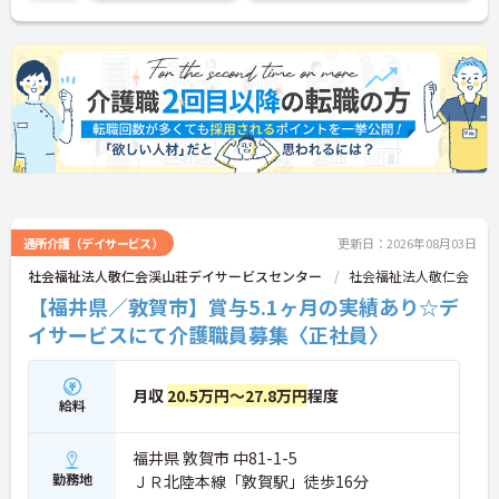
に詳細をお話しいたしますのでお気軽にご相談くだ
さい！
通所介護（デイサービス）
更新日：2026年08月03日
社会福祉法人敬仁会渓山荘デイサービスセンター
社会福祉法人敬仁会
【福井県／敦賀市】賞与5.1ヶ月の実績あり☆デ
イサービスにて介護職員募集〈正社員〉
月収
20.5万円～27.8万円
程度
給料
福井県 敦賀市 中81-1-5
勤務地
ＪＲ北陸本線「敦賀駅」徒歩16分