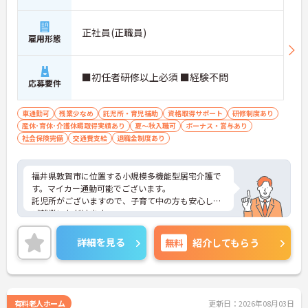
正社員(正職員)
雇用形態
■初任者研修以上必須 ■経験不問
応募要件
車通勤可
残業少なめ
託児所・育児補助
資格取得サポート
研修制度あり
産休･育休･介護休暇取得実績あり
夏～秋入職可
ボーナス・賞与あり
社会保険完備
交通費支給
退職金制度あり
福井県敦賀市に位置する小規模多機能型居宅介護で
す。マイカー通勤可能でございます。
託児所がございますので、子育て中の方も安心して
ご就業いただけます。
残業は月平均5時間程度ですので、勤務終了後の予
定も立てやすいです。
詳細を見る
無料
紹介してもらう
ご興味のある方には、面接対策ポイントなど、さら
に詳細をお話しいたしますのでお気軽にご相談くだ
さい！
有料老人ホーム
更新日：2026年08月03日