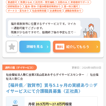
車通勤可
残業少なめ
託児所・育児補助
日勤のみ
資格取得サポート
研修制度あり
産休･育休･介護休暇取得実績あり
夏～秋入職可
ボーナス・賞与あり
社会保険完備
交通費支給
退職金制度あり
福井県敦賀市に位置するデイサービスです。マイカ
ー通勤可能でございます。
残業が少なめですので、勤務終了後の予定も立てや
すいです。
資格取得支援制度がございますので、働きながらス
キルアップを目指せます。
詳細を見る
無料
紹介してもらう
ご興味のある方には、面接対策ポイントなど、さら
に詳細をお話しいたしますのでお気軽にご相談くだ
さい！
通所介護（デイサービス）
更新日：2026年08月03日
社会福祉法人敬仁会第3渓山荘あおぞらデイサービスセンター
社会福
祉法人敬仁会
【福井県／敦賀市】賞与5.1ヶ月の実績あり☆デ
イサービスにて介護職員募集〈正社員〉
月収
20.5万円～27.8万円
程度
給料