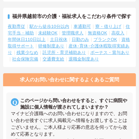
福井県越前市の介護・福祉求人をこだわり条件で探す
夜勤専従
駅から徒歩10分以内
車通勤可
寮・借り上げ
住
宅手当・補助
未経験OK
管理職求人
無資格OK
高収入
年間休日110日以上
土日祝休
日勤のみ
ブランクOK
資格
取得サポート
研修制度あり
産休･育休･介護休暇取得実績あ
り
残業少なめ
託児所・育児補助あり
ボーナス・賞与あり
社会保険完備
交通費支給
退職金制度あり
求人のお問い合わせに関するよくあるご質問
このページから問い合わせをすると、すぐに病院や
施設に個人情報が渡されてしまいますか？
マイナビ介護職へのお問い合わせになりますので、お問
い合わせ後すぐに求人掲載元へ情報をお渡しすることは
ございません。ご本人様より応募の意志を伺ってから改
めて応募となります。