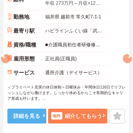
年収 273万円～月収×12ヶ月＋賞与3.50ヶ月想定
勤務地
福井県 越前市 常久町7-1-1
最寄り駅
ハピラインふくい線「武生駅」バス・車5分
資格/職種
■介護職員初任者研修修了者以上の資格 ■普通自動車運転免許（AT限定可）必須 ■介護関係資格あれば尚可 ■経験不問
雇用形態
正社員(正職員)
サービス
通所介護（デイサービス）
＜プライベート充実の休日体制＞日曜休み・年間休日116日でリフレ
ッシュしながら働けます。しっかり休めるからこそ長期的なキャリ
ア形成も叶います。
＜手厚い福利厚生あり＞社宅や資格取得支援、30分単位での有給休
暇の取得等の福利厚生も整えられています。
＜明るい雰囲気のデイサービス＞PT・OT・STが常駐！20代～50代
詳細を見る
紹介してもらう
無料
までの幅広い世代の職員が活躍されている施設です！
ご興味のある方には、面接対策ポイント等、さらに詳細をお話しし
ますのでお気軽にご相談ください。