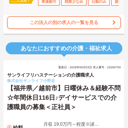
ここに注目！
格取得サポート
研修制度あり
車通勤可
産休･育休･介護休暇取得実績あり
残業少なめ
日勤のみ
資格取
この法人の別の求人の一覧を見る
あなたにおすすめの介護・福祉求人
更新日：2026年08月03日 求人番号：10260750
サンライフリハステーションの介護職求人
株式会社サンライフ小野谷
【福井県／越前市】日曜休み＆経験不問
☆年間休日116日♪デイサービスでの介
護職員の募集＜正社員＞
月収 19.0万円～程度※諸手当込
給料