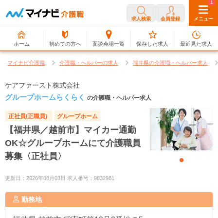
0
1
求人検索
会員登録
メニュー
ホーム
初めての方へ
面談会場一覧
保存した求人
最近見た求人
マイナビ介護職
介護職・ヘルパーの求人
福井県の介護職・ヘルパー求人
ケアファースト株式会社
グループホームらくらく
の介護職・ヘルパー求人
正社員(正職員)
グループホーム
【福井県／越前市】マイカー通勤
OK☆グループホームにて介護職員
募集〈正社員〉
更新日：2026年08月03日 求人番号：9832981
勤務地