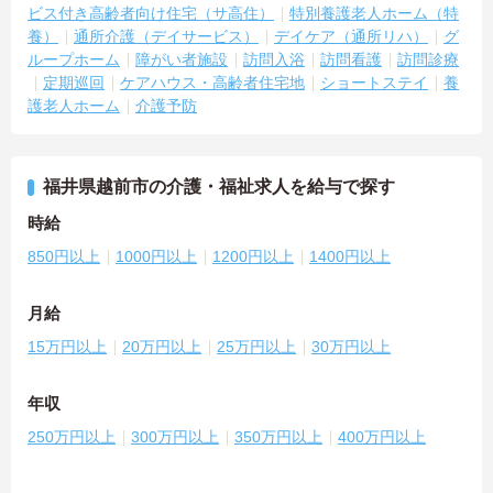
ビス付き高齢者向け住宅（サ高住）
特別養護老人ホーム（特
養）
通所介護（デイサービス）
デイケア（通所リハ）
グ
ループホーム
障がい者施設
訪問入浴
訪問看護
訪問診療
定期巡回
ケアハウス・高齢者住宅地
ショートステイ
養
護老人ホーム
介護予防
福井県越前市の介護・福祉求人を給与で探す
時給
850円以上
1000円以上
1200円以上
1400円以上
月給
15万円以上
20万円以上
25万円以上
30万円以上
年収
250万円以上
300万円以上
350万円以上
400万円以上