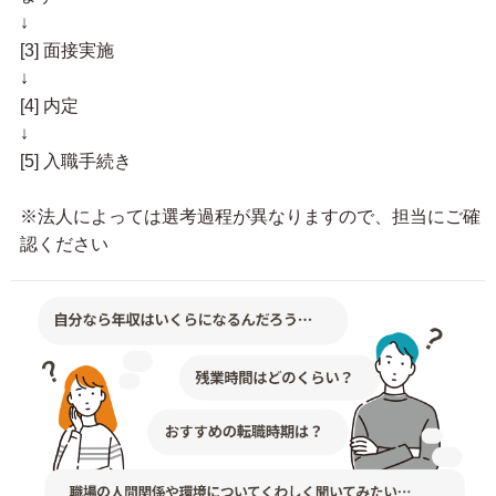
↓
[3] 面接実施
↓
[4] 内定
↓
[5] 入職手続き
※法人によっては選考過程が異なりますので、担当にご確
認ください