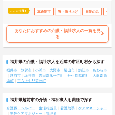
ここに注目！
K
無資格OK
年間休日110日以上
車通勤可
寮・借り上げ
産休･育休･介護休暇取得実績あ
日勤のみ
年間休
あなたにおすすめの介護・福祉求人の一覧を見
る
福井県の介護・福祉求人を近隣の市区町村から探す
福井市
敦賀市
小浜市
大野市
勝山市
鯖江市
あわら市
越前市
坂井市
吉田郡永平寺町
丹生郡越前町
大飯郡高
浜町
三方上中郡若狭町
福井県越前市の介護・福祉求人を職種で探す
介護職・ヘルパー
生活相談員
看護助手
ケアマネージャー
主任ケアマネジャー
管理者