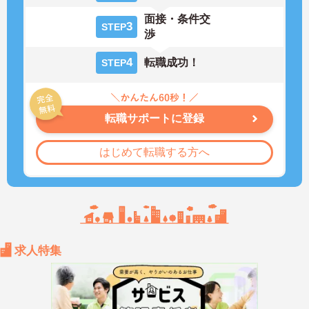
面接・条件交
3
STEP
渉
4
転職成功！
STEP
転職サポートに登録
はじめて転職する方へ
求人特集