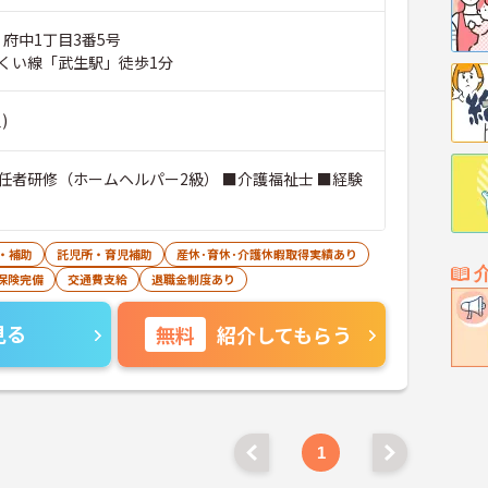
 府中1丁目3番5号
くい線「武生駅」徒歩1分
)
任者研修（ホームヘルパー2級） ■介護福祉士 ■経験
・補助
託児所・育児補助
産休･育休･介護休暇取得実績あり
保険完備
交通費支給
退職金制度あり
見る
無料
紹介してもらう
1