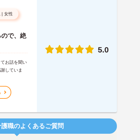
代
|
女性
るので、絶
5.0
ってお話を聞い
感謝していま
る
介護職のよくあるご質問