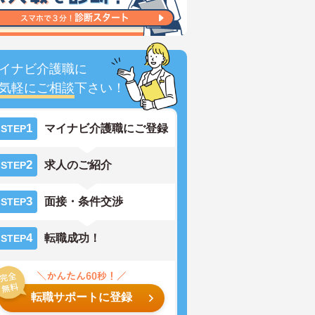
イナビ介護職に
気軽にご相談
下さい！
1
マイナビ介護職にご登録
STEP
2
求人のご紹介
STEP
3
面接・条件交渉
STEP
4
転職成功！
STEP
転職サポートに登録