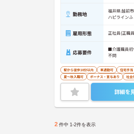
福井県 越前市
勤務地
ハピラインふ
雇用形態
正社員(正職員
■介護職員初
応募要件
不問
駅から徒歩10分以内
車通勤可
住宅手当
夏～秋入職可
ボーナス・賞与あり
社会
詳細を
2
件中 1-2件を表示