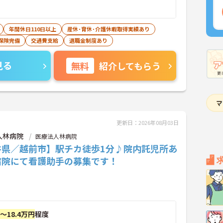
年間休日110日以上
産休･育休･介護休暇取得実績あり
保険完備
交通費支給
退職金制度あり
見る
無料
紹介してもらう
更新日：2026年08月03日
人林病院
医療法人林病院
井県／越前市】駅チカ徒歩1分♪院内託児所あ
病院にて看護助手の募集です！
円～18.4万円
程度