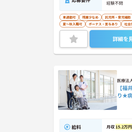
応募要件
経験不問
車通勤可
残業少なめ
託児所・育児補助
夏～秋入職可
ボーナス・賞与あり
社会
詳細を
医療法
【福
り★
給料
月収
15.2万