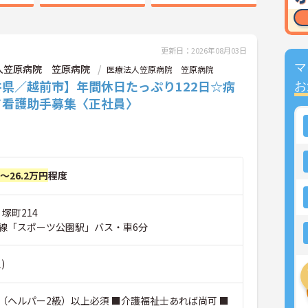
更新日：2026年08月03日
マ
人笠原病院 笠原病院
医療法人笠原病院 笠原病院
井県／越前市】年間休日たっぷり122日☆病
お
て看護助手募集〈正社員〉
円～26.2万円
程度
 塚町214
線「スポーツ公園駅」バス・車6分
)
（ヘルパー2級）以上必須 ■介護福祉士あれば尚可 ■