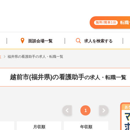
転職
無料!簡単1分
面談会場一覧
求人を検索する
市
福井県の看護助手の求人・転職一覧
越前市(福井県)の看護助手
の求人・転職一覧
1
月収順
年収順