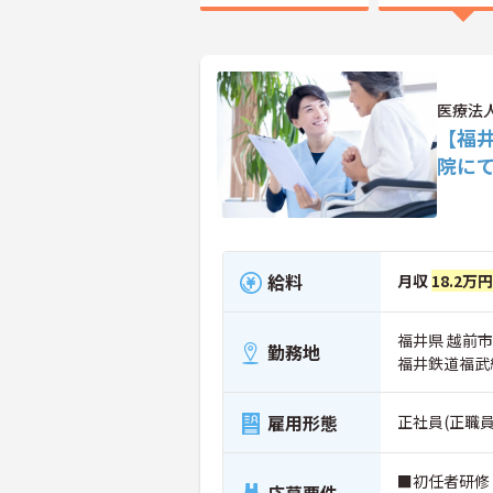
医療法
【福
院に
給料
月収
18.2万
福井県 越前市
勤務地
福井鉄道福武
雇用形態
正社員(正職員
■初任者研修