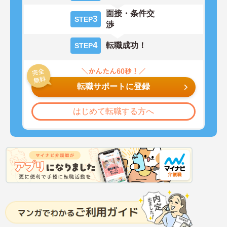
面接・条件交
3
STEP
渉
4
転職成功！
STEP
転職サポートに登録
はじめて転職する方へ