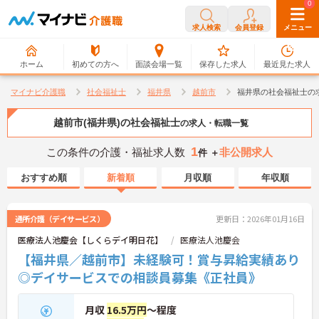
0
0
求人検索
会員登録
メニュー
ホーム
初めての方へ
面談会場一覧
保存した求人
最近見た求人
マイナビ介護職
社会福祉士
福井県
越前市
福井県の社会福祉士の
越前市(福井県)の社会福祉士
の求人・転職一覧
1
この条件の介護・福祉求人数
非公開求人
件 ＋
おすすめ順
新着順
月収順
年収順
通所介護（デイサービス）
更新日：2026年01月16日
医療法人池慶会【しくらデイ明日花】
医療法人池慶会
【福井県／越前市】未経験可！賞与昇給実績あり
◎デイサービスでの相談員募集《正社員》
月収
16.5万円
～程度