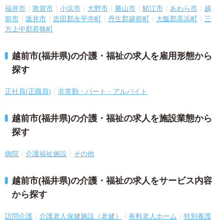
福井市
敦賀市
小浜市
大野市
勝山市
鯖江市
あわら市
越
前市
坂井市
吉田郡永平寺町
丹生郡越前町
大飯郡高浜町
三
方上中郡若狭町
越前市(福井県)の介護・福祉の求人を雇用形態から
探す
正社員(正職員)
非常勤・パート・アルバイト
越前市(福井県)の介護・福祉の求人を施設業態から
探す
病院
介護福祉施設
その他
越前市(福井県)の介護・福祉の求人をサービス内容
から探す
訪問介護
介護老人保健施設（老健）
有料老人ホーム
特別養護