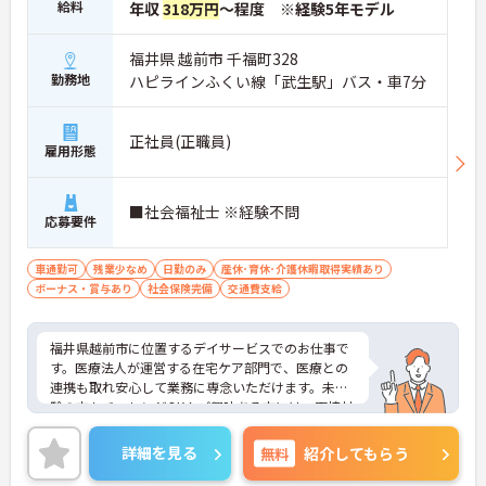
給料
年収
318万円
～程度 ※経験5年モデル
福井県 越前市 千福町328
勤務地
ハピラインふくい線「武生駅」バス・車7分
正社員(正職員)
雇用形態
■社会福祉士 ※経験不問
応募要件
車通勤可
残業少なめ
日勤のみ
産休･育休･介護休暇取得実績あり
ボーナス・賞与あり
社会保険完備
交通費支給
福井県越前市に位置するデイサービスでのお仕事で
す。医療法人が運営する在宅ケア部門で、医療との
連携も取れ安心して業務に専念いただけます。未経
験の方もチャレンジOK！ご興味ある方には、面接対
策ポイントなど、さらに詳細をお話しいたしますの
でお気軽にご相談ください！
詳細を見る
無料
紹介してもらう