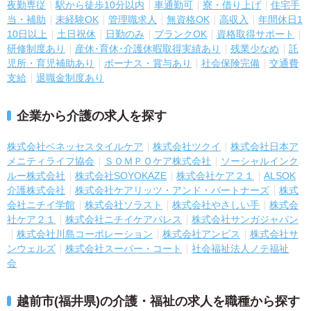
夜勤専従
駅から徒歩10分以内
車通勤可
寮・借り上げ
住宅手
当・補助
未経験OK
管理職求人
無資格OK
高収入
年間休日1
10日以上
土日祝休
日勤のみ
ブランクOK
資格取得サポート
研修制度あり
産休･育休･介護休暇取得実績あり
残業少なめ
託
児所・育児補助あり
ボーナス・賞与あり
社会保険完備
交通費
支給
退職金制度あり
企業から介護の求人を探す
株式会社ベネッセスタイルケア
株式会社ツクイ
株式会社日本ア
メニティライフ協会
ＳＯＭＰＯケア株式会社
ソーシャルインク
ルー株式会社
株式会社SOYOKAZE
株式会社ケア２１
ALSOK
介護株式会社
株式会社ケアリッツ・アンド・パートナーズ
株式
会社ニチイ学館
株式会社ソラスト
株式会社やさしい手
株式会
社ケア２１
株式会社ニチイケアパレス
株式会社サンガジャパン
株式会社川島コーポレーション
株式会社アンビス
株式会社サ
ンウェルズ
株式会社スーパー・コート
社会福祉法人ノテ福祉
会
越前市(福井県)の介護・福祉の求人を職種から探す