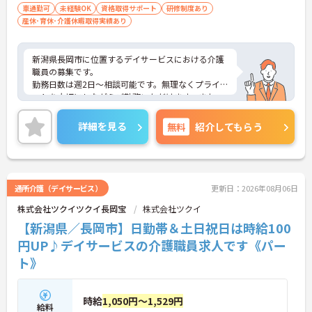
車通勤可
未経験OK
資格取得サポート
研修制度あり
産休･育休･介護休暇取得実績あり
新潟県長岡市に位置するデイサービスにおける介護
職員の募集です。
勤務日数は週2日～相談可能です。無理なくプライベ
ートを大切にしながらご勤務いただけます。また、
未経験の方も歓迎です。ご利用者に寄り添って介護
サービスの提供を行っていただける方を募集してい
詳細を見る
無料
紹介してもらう
ます。
ご興味のある方には、面接対策ポイントなど、さら
に詳細をご案内しますのでお気軽にご相談くださ
い！
通所介護（デイサービス）
更新日：2026年08月06日
株式会社ツクイツクイ長岡宝
株式会社ツクイ
【新潟県／長岡市】日勤帯＆土日祝日は時給100
円UP♪デイサービスの介護職員求人です《パー
ト》
時給
1,050円～1,529円
給料