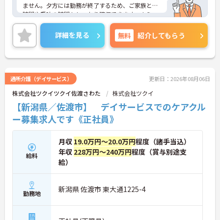
ません。夕方には勤務が終了するため、ご家族との
時間や趣味の時間もしっかり確保できます。さら
に、月9日のお休みに加えて「リフレッシュ休暇」
が毎月1日付与され、年間休日はたっぷり119日。無
詳細を見る
無料
紹介してもらう
理なく働き続けられるリズムが整っており、仕事と
プライベートのメリハリをつけて働きたい方にぴっ
たりです。
＜未経験からプロへ！充実の研修とキャリアパス ＞
介護の経験がない方やブランクがある方も大歓迎で
通所介護（デイサービス）
更新日：2026年08月06日
す。資格取得支援制度や自己啓発支援制度が整って
株式会社ツクイツクイ佐渡さわた
株式会社ツクイ
おり、働きながらスキルアップを目指せます。ま
た、全国展開する同社ならではの多彩なキャリアパ
【新潟県／佐渡市】 デイサービスでのケアクル
スがあり、管理職や専門職への挑戦、異なるサービ
ー募集求人です《正社員》
スへのキャリアチェンジも可能です。一人ひとりの
「なりたい姿」を応援し、成長をバックアップする
体制が整っています。
月収
19.0万円～20.0万円
程度（諸手当込）
年収
228万円～240万円
程度（賞与別途支
給料
給）
新潟県 佐渡市 東大通1225-4
勤務地