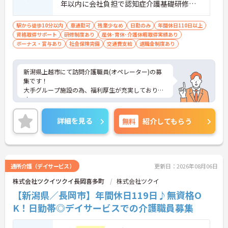
・手厚い資格取得支援でさらなるキャリアアップが
年以内に会社負担で認知症介護基礎研修受
可能です
講
・髪色やネイルなども規定内で自由となっており、
駅から徒歩10分以内
車通勤可
残業少なめ
日勤のみ
年間休日110日以上
個性を大切に長くご活躍いただけます
資格取得サポート
研修制度あり
産休･育休･介護休暇取得実績あり
ボーナス・賞与あり
社会保険完備
交通費支給
退職金制度あり
新潟県上越市にて訪問介護職員(オペレーター)の募
集です！
大手グループ施設の為、福利厚生が充実しておりま
す。
ヘルパー・オペレーター・看護職員の3名体制で安
心して業務ができます。日勤のみでリフレッシュ休
詳細を見る
無料
紹介してもらう
暇もありプライベートとの両立も可能♪
社内研修制度も充実しており、キャリアアップを目
指す方にもおすすめです。
ご興味のある方には、面接対策ポイントなどさらに
詳細をお話いたしますので、お気軽にご相談くださ
通所介護（デイサービス）
更新日：2026年08月06日
い。
株式会社ツクイツクイ長岡喜多町
株式会社ツクイ
【新潟県／長岡市】年間休日119日♪無資格O
K！日勤帯◎デイサービスでの介護職員募集