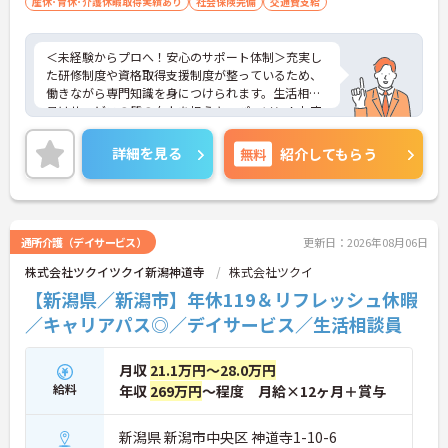
産休･育休･介護休暇取得実績あり
実績が必須（合算、通算：可）
社会保険完備
交通費支給
＜未経験からプロへ！安心のサポート体制＞充実し
た研修制度や資格取得支援制度が整っているため、
働きながら専門知識を身につけられます。生活相談
員はサービスの質の向上を担うキーパーソン！お客
様やご家族との関わりを通じて、自分自身の人間性
も磨いていけるやりがいのあるお仕事です。
詳細を見る
無料
紹介してもらう
＜夜勤なしでプライベートも充実！柔軟な働き方＞
勤務曜日は相談可能♪ライフスタイルに合わせた働
き方が可能です。産休・育休制度も整っており、長
く安心して働ける環境です。
通所介護（デイサービス）
更新日：2026年08月06日
株式会社ツクイツクイ新潟神道寺
株式会社ツクイ
【新潟県／新潟市】年休119＆リフレッシュ休暇
／キャリアパス◎／デイサービス／生活相談員
月収
21.1万円～28.0万円
給料
年収
269万円
～程度 月給×12ヶ月＋賞与
新潟県 新潟市中央区 神道寺1-10-6