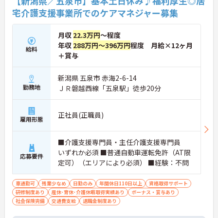
【新潟県／五泉市】基本土日休み♪福利厚生◎居
に取り入れ、在宅生活の質の向上と従業員の業務効
宅介護支援事業所でのケアマネジャー募集
率化を両立する次世代型の介護サービスを追求して
いく方針です。安定した事業基盤と革新への意欲を
併せ持つ、長期的なキャリア形成に最適な法人で
月収
22.3万円
～程度
す。
年収
288万円～396万円
程度 月給×12ヶ月
給料
＋賞与
★おすすめPOINT★
【土日休み×残業月平均3時間！ワークライフバラ
ンスを大切にできる環境です】
新潟県 五泉市 赤海2-6-14
・基本土日休みで年間休日116日が確保されており
勤務地
ＪＲ磐越西線「五泉駅」徒歩20分
日勤のみのお仕事のため生活リズムを整えやすいで
す
・毎月付与されるリフレッシュ休暇を活用し連休の
正社員(正職員)
雇用形態
取得も可能でプライベートの時間もしっかりと確保
できます
・くるみん認定企業として未就学児向けのこども休
■介護支援専門員・主任介護支援専門員
暇や育休取得実績など子育てと両立しやすい制度が
いずれか必須 ■普通自動車運転免許（AT限
充実しています
応募要件
定可）（エリアにより必須） ■経験：不問
【主任ケアマネ複数名在籍！手厚いフォロー体制で
未経験やブランクがある方も安心です】
車通勤可
残業少なめ
日勤のみ
年間休日110日以上
資格取得サポート
・困難事例があった際も主任ケアマネジャーと情報
研修制度あり
産休･育休･介護休暇取得実績あり
ボーナス・賞与あり
共有やケース検討ができ必要に応じて同行訪問など
社会保険完備
交通費支給
退職金制度あり
のサポートを受けられます
・一人ひとりの仕事量や状況に合わせて管理者が新