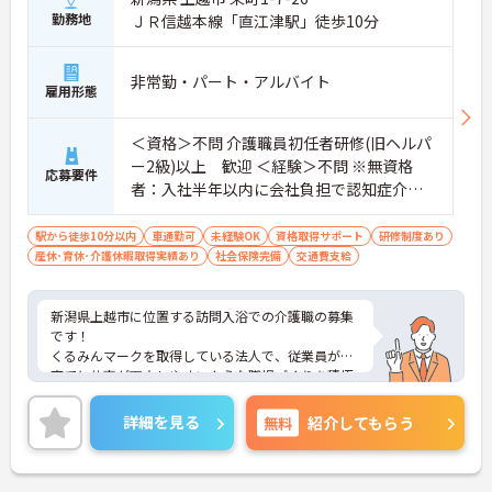
せた働き方が選べます。
勤務地
ＪＲ信越本線「直江津駅」徒歩10分
◆社内ガイドラインの範囲内で髪色や髪型が自由で
す！ネイルやまつげエクステ、ひげもOKなので、お
しゃれを我慢することなく、自分らしくのびのびと
非常勤・パート・アルバイト
活躍できます。
雇用形態
＜資格＞不問 介護職員初任者研修(旧ヘルパ
ー2級)以上 歓迎 ＜経験＞不問 ※無資格
応募要件
者：入社半年以内に会社負担で認知症介護
基礎研修受講
駅から徒歩10分以内
車通勤可
未経験OK
資格取得サポート
研修制度あり
産休･育休･介護休暇取得実績あり
社会保険完備
交通費支給
新潟県上越市に位置する訪問入浴での介護職の募集
です！
くるみんマークを取得している法人で、従業員が子
育てと仕事が両立しやすいような職場づくりを積極
的に行っています。
ご興味ある方には、面接対策ポイントなど、さらに
詳細を見る
無料
紹介してもらう
詳細をお話しいたしますのでお気軽にご相談くださ
い！