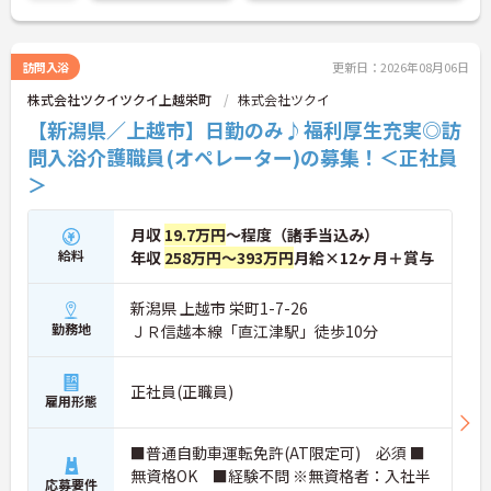
からの勤務相談も可能となっており、ワークライフ
バランスを大切にしたい方におすすめいたします。
さらに手厚い資格取得支援制度や別サービスを経験
できるキャリア制度があるため、さらなるスキルア
訪問入浴
更新日：2026年08月06日
ップを目指す方にも最適な環境です。髪色やネイル
株式会社ツクイツクイ上越栄町
株式会社ツクイ
なども規定内で自由となっており、あなたらしさを
大切にしながら安心して長くご活躍いただける職場
【新潟県／上越市】日勤のみ♪福利厚生充実◎訪
となっています。
問入浴介護職員(オペレーター)の募集！＜正社員
＞
★おすすめPOINT★
【安定した経営基盤と理念への共感】
・理念のもと社会貢献を実感でき、やりがいを持っ
月収
19.7万円
～程度（諸手当込み）
て働ける環境です
給料
年収
258万円～393万円
月給×12ヶ月＋賞与
・IT化などを推進しており、スタッフの業務負担軽
減にも積極的に取り組んでいます
【独自の福利厚生と手厚い還元体制】
新潟県 上越市 栄町1-7-26
・宿泊費や健康診断補助など、生活を豊かにする独
勤務地
ＪＲ信越本線「直江津駅」徒歩10分
自の福利厚生制度が利用できます ・パート勤務の方
にも年2回の特別手当支給実績があり、頑張りがし
っかり還元されます
正社員(正職員)
・育児手当や各種お祝い金など、ライフステージに
雇用形態
合わせて長く安心して働ける体制です
【自分らしく輝ける柔軟な環境】
■普通自動車運転免許(AT限定可) 必須 ■
・夜勤のない日勤のみのお仕事で、週3日からの勤
無資格OK ■経験不問 ※無資格者：入社半
務相談が可能など働きやすさが魅力です
応募要件