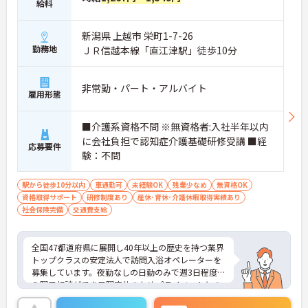
給料
新潟県 上越市 栄町1-7-26
勤務地
ＪＲ信越本線「直江津駅」徒歩10分
非常勤・パート・アルバイト
雇用形態
■介護系資格不問 ※無資格者:入社半年以内
に会社負担で認知症介護基礎研修受講 ■経
応募要件
験：不問
駅から徒歩10分以内
車通勤可
未経験OK
残業少なめ
無資格OK
資格取得サポート
研修制度あり
産休･育休･介護休暇取得実績あり
社会保険完備
交通費支給
全国47都道府県に展開し40年以上の歴史を持つ業界
トップクラスの安定法人で訪問入浴オペレーターを
募集しています。夜勤なしの日勤のみで週3日程度か
ら曜日相談ができ日曜定休のためプライベートとの
両立が可能です。企業主導型保育施設の利用枠や母