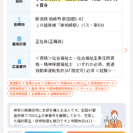
給料
＋賞与
新潟県 柏崎市 新田畑5-42
勤務地
ＪＲ越後線「東柏崎駅」バス・車6分
正社員(正職員)
雇用形態
＜資格＞社会福祉士・社会福祉主事任用資
格・精神保健福祉士 いずれか必須、普通
応募要件
自動車運転免許(AT限定可) 必須 ＜経験＞不
問
車通勤可
残業少なめ
日勤のみ
年間休日110日以上
資格取得サポート
研修制度あり
産休･育休･介護休暇取得実績あり
ボーナス・賞与あり
社会保険完備
交通費支給
退職金制度あり
神奈川県横浜市に本部を構える法人です。全国47都
道府県で700以上の事業所を展開しており、充実し
た福利厚生・研修制度も魅力です♪年間休日は110
日以上、リフレッシュ休暇が月1日あり、ワークラ
イフバランスを重視される方にもおすすめです。ご