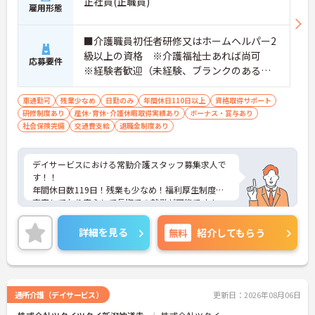
正社員(正職員)
雇用形態
■介護職員初任者研修又はホームヘルパー2
級以上の資格 ※介護福祉士あれば尚可
応募要件
※経験者歓迎（未経験、ブランクのある方
相談可能） ■普通自動車運転免許（AT限定
可）
車通勤可
残業少なめ
日勤のみ
年間休日110日以上
資格取得サポート
研修制度あり
産休･育休･介護休暇取得実績あり
ボーナス・賞与あり
社会保険完備
交通費支給
退職金制度あり
デイサービスにおける常勤介護スタッフ募集求人で
す！！
年間休日数119日！残業も少なめ！福利厚生制度が
充実しており安心して長期での就業が可能です！
ご興味ある方には、面接のポイントなど、さらに詳
細をお話致しますのでお気軽にご相談ください。
詳細を見る
無料
紹介してもらう
通所介護（デイサービス）
更新日：2026年08月06日