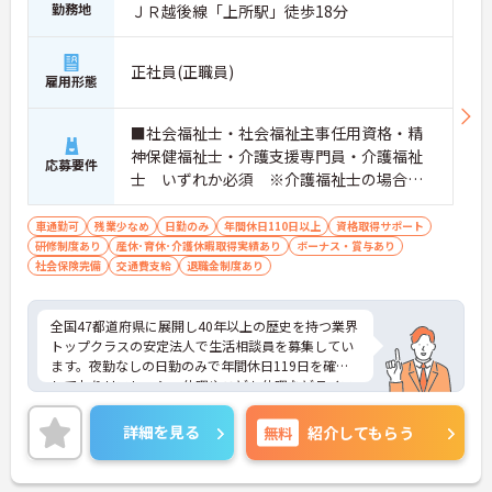
勤務地
ＪＲ越後線「上所駅」徒歩18分
正社員(正職員)
雇用形態
■社会福祉士・社会福祉主事任用資格・精
神保健福祉士・介護支援専門員・介護福祉
応募要件
士 いずれか必須 ※介護福祉士の場合、
介護保険サービス事業所において、介護職
員として常勤で5年以上の勤務実績がある者
車通勤可
残業少なめ
日勤のみ
年間休日110日以上
資格取得サポート
研修制度あり
産休･育休･介護休暇取得実績あり
（合算、通算可） ■経験：相談員業務経験
ボーナス・賞与あり
社会保険完備
交通費支給
退職金制度あり
（年数問わず）
全国47都道府県に展開し40年以上の歴史を持つ業界
トップクラスの安定法人で生活相談員を募集してい
ます。夜勤なしの日勤のみで年間休日119日を確保
しておりリフレッシュ休暇やこども休暇などライフ
ステージに合わせた働き方が可能です。処遇改善手
当の全額還元や実績最大185万円の賞与に加え配偶
詳細を見る
無料
紹介してもらう
者1万円などの手厚い扶養手当をご用意しています。
独自の福利厚生制度によるお祝い金や宿泊費補助な
どスタッフの生活を支える制度も充実しています。