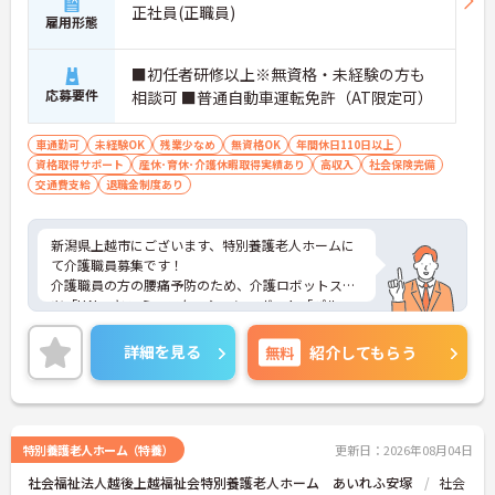
正社員(正職員)
雇用形態
■初任者研修以上※無資格・未経験の方も
応募要件
相談可 ■普通自動車運転免許（AT限定可）
車通勤可
未経験OK
残業少なめ
無資格OK
年間休日110日以上
資格取得サポート
産休･育休･介護休暇取得実績あり
高収入
社会保険完備
交通費支給
退職金制度あり
新潟県上越市にございます、特別養護老人ホームに
て介護職員募集です！
介護職員の方の腰痛予防のため、介護ロボットスー
ツ「HAL」とコミュニケーションロボット「パル
ロ」を導入され最先端の介護を行われています！ま
た、残業はほとんどないため、勤務もしやすい環境
詳細を見る
無料
紹介してもらう
です！ご興味ある方には、面接のポイントなど、さ
らに詳細をお話致しますのでお気軽にご相談くださ
い。
特別養護老人ホーム（特養）
更新日：2026年08月04日
社会福祉法人越後上越福祉会特別養護老人ホーム あいれふ安塚
社会