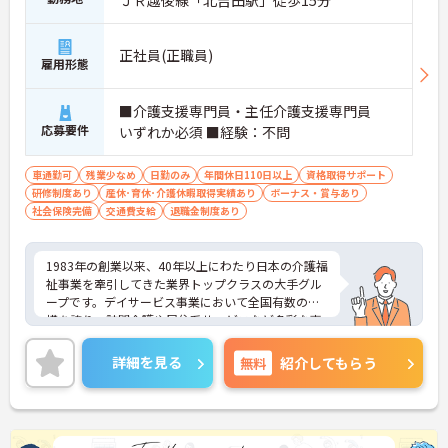
ＪＲ越後線「北吉田駅」徒歩15分
日勤のみのお仕事のため生活リズムを整えやすいで
す
・毎月付与されるリフレッシュ休暇を活用し連休の
正社員(正職員)
雇用形態
取得も可能でプライベートの時間もしっかりと確保
できます
・くるみん認定企業として未就学児向けのこども休
■介護支援専門員・主任介護支援専門員
暇や育休取得実績など子育てと両立しやすい制度が
応募要件
いずれか必須 ■経験：不問
充実しています
【主任ケアマネ複数名在籍！手厚いフォロー体制で
車通勤可
残業少なめ
日勤のみ
年間休日110日以上
資格取得サポート
未経験やブランクがある方も安心です】
研修制度あり
産休･育休･介護休暇取得実績あり
ボーナス・賞与あり
・困難事例があった際も主任ケアマネジャーと情報
社会保険完備
交通費支給
退職金制度あり
共有やケース検討ができ必要に応じて同行訪問など
のサポートを受けられます
・一人ひとりの仕事量や状況に合わせて管理者が新
1983年の創業以来、40年以上にわたり日本の介護福
規の受け入れを調整するため業務過多にならず無理
祉事業を牽引してきた業界トップクラスの大手グル
なく働けます
ープです。デイサービス事業において全国有数の規
・公的資格取得・自己啓発支援制度が整っており働
模を誇り、訪問介護や居住系サービスなど多彩な事
きながらケアマネジャーとしてのさらなるスキルア
業を展開することで、地域のあらゆるニーズにワン
ップを目指せます
ストップで応える体制を確立しています。ダイバー
詳細を見る
無料
紹介してもらう
シティ経営を積極的に推進し、多様な人材が能力を
【賞与過去実績最大105万円◎大手法人ならではの
発揮できる職場環境の構築に注力している点も大き
充実した待遇や福利厚生が魅力です】
な特色です。また、大規模災害を見据えたBCP（事
・実績最大105万円の賞与やプラン数手当、特定事
業継続計画）の策定や独自の感染症対策ガイドライ
業所加算手当など日々の頑張りがしっかりと給与に
ンの運用など、お客様と従業員の双方を守るリスク