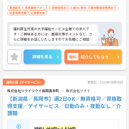
社半年以内に会社負担で認知症介護基礎研
修受講
車通勤可
資格取得サポート
研修制度あり
産休･育休･介護休暇取得実績あり
社会保険完備
交通費支給
福利厚生充実の大手福祉サービス企業での求人で
す！ご興味ある方には、面接対策ポイントなど、さ
らに詳細をお話しいたしますのでお気軽にご相談く
ださい！
詳細を見る
無料
紹介してもらう
通所介護（デイサービス）
更新日：2026年08月06日
株式会社ツクイツクイ長岡喜多町
株式会社ツクイ
【新潟県／長岡市】週2日OK／無資格可／資格取
得支援／デイサービス／日勤のみ・夜勤なし／介
護職
時給
1,050円～1,529円