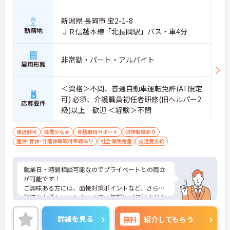
新潟県 長岡市 宝2-1-8
勤務地
ＪＲ信越本線「北長岡駅」バス・車4分
非常勤・パート・アルバイト
雇用形態
＜資格＞不問、普通自動車運転免許(AT限定
可) 必須、介護職員初任者研修(旧ヘルパー2
応募要件
級)以上 歓迎 ＜経験＞不問
車通勤可
残業少なめ
資格取得サポート
研修制度あり
産休･育休･介護休暇取得実績あり
社会保険完備
交通費支給
就業日・時間相談可能なのでプライベートとの両立
が可能です！
ご興味ある方には、面接対策ポイントなど、さらに
詳細をお話しいたしますのでお気軽にご相談くださ
い！
詳細を見る
無料
紹介してもらう