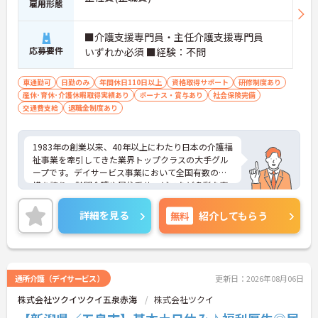
雇用形態
共有やケース検討ができ必要に応じて同行訪問など
のサポートを受けられます
■介護支援専門員・主任介護支援専門員
・一人ひとりの仕事量や状況に合わせて管理者が新
応募要件
いずれか必須 ■経験：不問
規の受け入れを調整するため業務過多にならず無理
なく働けます
・公的資格取得・自己啓発支援制度が整っており働
車通勤可
日勤のみ
年間休日110日以上
資格取得サポート
研修制度あり
きながらケアマネジャーとしてのさらなるスキルア
産休･育休･介護休暇取得実績あり
ボーナス・賞与あり
社会保険完備
ップを目指せます
交通費支給
退職金制度あり
【賞与過去実績最大105万円◎大手法人ならではの
充実した待遇や福利厚生が魅力です】
1983年の創業以来、40年以上にわたり日本の介護福
・実績最大105万円の賞与やプラン数手当、特定事
祉事業を牽引してきた業界トップクラスの大手グル
業所加算手当など日々の頑張りがしっかりと給与に
ープです。デイサービス事業において全国有数の規
還元されます
模を誇り、訪問介護や居住系サービスなど多彩な事
・勤続3年以上で対象となる退職金制度や宿泊費補
業を展開することで、地域のあらゆるニーズにワン
助などが受けられる独自の福利厚生制度ツクイPLUS
ストップで応える体制を確立しています。ダイバー
詳細を見る
無料
紹介してもらう
を完備しています
シティ経営を積極的に推進し、多様な人材が能力を
・社内規定の範囲内で髪色や髪型をはじめネイルや
発揮できる職場環境の構築に注力している点も大き
まつげエクステが自由であり個性を大切にしながら
な特色です。また、大規模災害を見据えたBCP（事
自分らしく働けます
業継続計画）の策定や独自の感染症対策ガイドライ
ンの運用など、お客様と従業員の双方を守るリスク
通所介護（デイサービス）
更新日：2026年08月06日
マネジメントも徹底されています。今後は、ご家族
株式会社ツクイツクイ五泉赤海
株式会社ツクイ
がオンラインで情報を確認できるシステムや、AIを
活用した相談サービスの導入など、IT技術を積極的