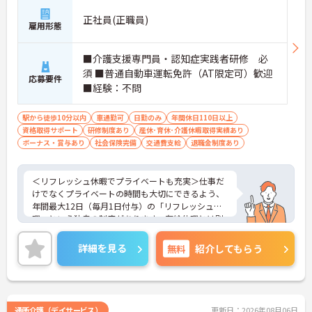
れるなど、ライフステージの変化に寄り添う制度を
活用し、ご自身の生活を大切にしながら働き続ける
正社員(正職員)
雇用形態
ことができます。
・実務未経験の方も安心できるよう、専任の指導担
当者によるOJT研修や、段階に応じたオンライン・
■介護支援専門員・認知症実践者研修 必
階層別研修が用意されています。40年以上の歴史を
須 ■普通自動車運転免許（AT限定可）歓迎
持つ大手法人のノウハウを吸収しながら、着実に専
応募要件
■経験：不問
門職としてのキャリアを広げていくことが可能で
す。
・独自の福利厚生制度「ツクイPLUS」により、結
駅から徒歩10分以内
車通勤可
日勤のみ
年間休日110日以上
婚・出生・入学時の給付金（5,000円～2万円）や、
資格取得サポート
研修制度あり
産休･育休･介護休暇取得実績あり
年1回7,000円の宿泊費補助、最大1万円のヘルスチ
ボーナス・賞与あり
社会保険完備
交通費支給
退職金制度あり
ェック補助など、従業員の生活を豊かにするサポー
トが充実しています。また、扶養手当（配偶者1万
円、満18歳未満の子5千円）やプラン数に応じた手
＜リフレッシュ休暇でプライベートも充実＞仕事だ
当が支給されるほか、退職金制度（勤続3年以上）
けでなくプライベートの時間も大切にできるよう、
や自己啓発支援制度も完備されており、長期的な生
年間最大12日（毎月1日付与）の「リフレッシュ休
活設計を描きやすい環境です。
暇」という独自の制度があります。有給休暇とは別
に付与されるため、これらを組み合わせて連休を取
得し、旅行や趣味を楽しむスタッフも多くいます。
詳細を見る
無料
紹介してもらう
＜多彩なキャリアパス！あなたの挑戦を応援します
＞全国に事業を展開する大手企業の同社だからこ
そ、描けるキャリアは無限大です。管理職を目指す
道や、専門性をさらに高める道など、一人ひとりの
目標に合わせた成長を会社がバックアップします。
通所介護（デイサービス）
更新日：2026年08月06日