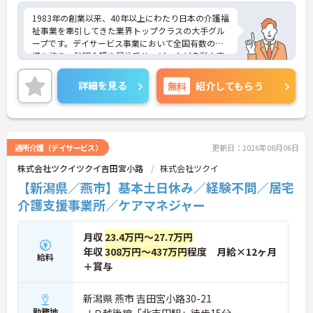
1983年の創業以来、40年以上にわたり日本の介護福
祉事業を牽引してきた業界トップクラスの大手グル
ープです。デイサービス事業において全国有数の規
模を誇り、訪問介護や居住系サービスなど多彩な事
業を展開することで、地域のあらゆるニーズにワン
ストップで応える体制を確立しています。ダイバー
詳細を見る
無料
紹介してもらう
シティ経営を積極的に推進し、多様な人材が能力を
発揮できる職場環境の構築に注力している点も大き
な特色です。また、大規模災害を見据えたBCP（事
業継続計画）の策定や独自の感染症対策ガイドライ
ンの運用など、お客様と従業員の双方を守るリスク
通所介護（デイサービス）
更新日：2026年08月06日
マネジメントも徹底されています。今後は、ご家族
株式会社ツクイツクイ吉田宮小路
株式会社ツクイ
がオンラインで情報を確認できるシステムや、AIを
活用した相談サービスの導入など、IT技術を積極的
【新潟県／燕市】基本土日休み／経験不問／居宅
に取り入れ、在宅生活の質の向上と従業員の業務効
介護支援事業所／ケアマネジャー
率化を両立する次世代型の介護サービスを追求して
いく方針です。安定した事業基盤と革新への意欲を
併せ持つ、長期的なキャリア形成に最適な法人で
月収
23.4万円～27.7万円
す。
年収
308万円～437万円
程度 月給×12ヶ月
給料
＋賞与
★おすすめPOINT★
【土日休み×残業月平均3時間！ワークライフバラ
ンスを大切にできる環境です】
新潟県 燕市 吉田宮小路30-21
・基本土日休みで年間休日116日が確保されており
勤務地