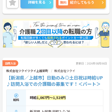
父子育児手当があり子育て中の方も安心して働けま
詳細を見る
無料
紹介してもらう
す。土祝は時給が100円アップしお祝い金などの福
利厚生も充実しています。業務は看護職員を含む3名
体制で行うため安心して取り組むことができ運転免
許や資格を活かして活躍できます。髪色やネイルも
自由で自分らしく働ける風通しの良い社風です。過
去3年で400名以上の正社員登用実績（※2026年5月
時点）があり資格取得支援制度も完備しているため
パートから正社員を目指し着実にキャリアアップで
きるやりがいのある環境です。
★おすすめPOINT★
◆ヘルパー・オペレーター・看護職員の「3名1チー
ム」で行います。頼れる先輩スタッフと常に一緒に
ケアを行うため、介護業界が初めての方や無資格の
訪問入浴
更新日：2026年08月06日
方でも安心してスタートできるのが特徴です。お客
株式会社ツクイツクイ上越栄町
株式会社ツクイ
様から直接「ありがとう」と感謝の言葉をいただけ
【新潟県／上越市】日勤のみ◎土日祝は時給UP
る機会も多く、日々やりがいを感じながら働けま
す。
♪訪問入浴での介護職の募集です！＜パート＞
◆夜勤がなく「日勤のみ」のお仕事なので、ご家庭
やプライベートとの両立がしやすい職場です。勤務
や時間の相談が可能で、WワークもOK！「今は少し
時給
1,067円～1,529円
ずつ働いて、子育てが落ち着いたら日数を増やした
給料
い」という希望も叶います。過去3年間で700名以上
が正社員に登用されており、ライフステージに合わ
新潟県 上越市 栄町1-7-26