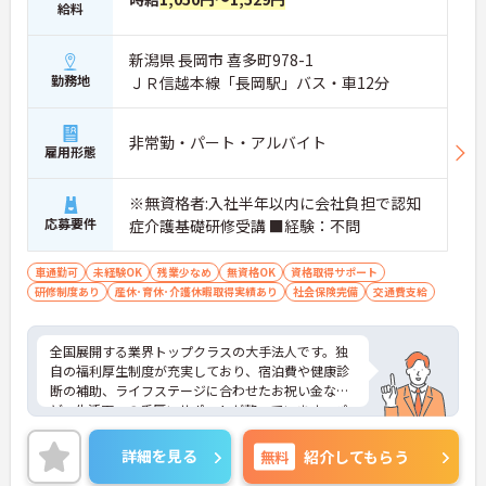
給料
新潟県 長岡市 喜多町978-1
勤務地
ＪＲ信越本線「長岡駅」バス・車12分
非常勤・パート・アルバイト
雇用形態
※無資格者:入社半年以内に会社負担で認知
応募要件
症介護基礎研修受講 ■経験：不問
車通勤可
未経験OK
残業少なめ
無資格OK
資格取得サポート
研修制度あり
産休･育休･介護休暇取得実績あり
社会保険完備
交通費支給
全国展開する業界トップクラスの大手法人です。独
自の福利厚生制度が充実しており、宿泊費や健康診
断の補助、ライフステージに合わせたお祝い金な
ど、生活面への手厚いサポートが整っています。パ
ート勤務の方にも年2回の特別手当支給実績があ
り、頑張りがしっかりお給料に還元される点も大き
詳細を見る
無料
紹介してもらう
な魅力です。夜勤のない日勤のみのお仕事で、週2日