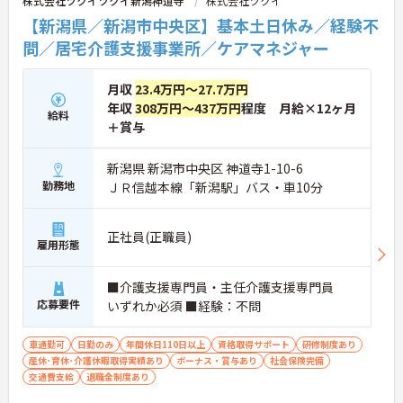
株式会社ツクイツクイ新潟神道寺
株式会社ツクイ
【新潟県／新潟市中央区】基本土日休み／経験不
問／居宅介護支援事業所／ケアマネジャー
月収
23.4万円～27.7万円
年収
308万円～437万円
程度 月給×12ヶ月
給料
＋賞与
新潟県 新潟市中央区 神道寺1-10-6
勤務地
ＪＲ信越本線「新潟駅」バス・車10分
正社員(正職員)
雇用形態
■介護支援専門員・主任介護支援専門員
応募要件
いずれか必須 ■経験：不問
車通勤可
日勤のみ
年間休日110日以上
資格取得サポート
研修制度あり
産休･育休･介護休暇取得実績あり
ボーナス・賞与あり
社会保険完備
交通費支給
退職金制度あり