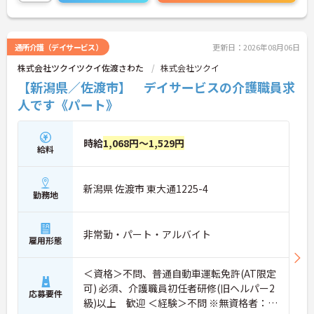
通所介護（デイサービス）
更新日：2026年08月06日
株式会社ツクイツクイ佐渡さわた
株式会社ツクイ
【新潟県／佐渡市】 デイサービスの介護職員求
人です《パート》
時給
1,068円～1,529円
給料
新潟県 佐渡市 東大通1225-4
勤務地
非常勤・パート・アルバイト
雇用形態
＜資格＞不問、普通自動車運転免許(AT限定
可) 必須、介護職員初任者研修(旧ヘルパー2
応募要件
級)以上 歓迎 ＜経験＞不問 ※無資格者：入