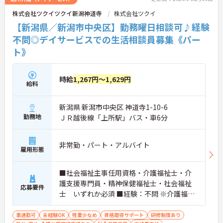
資格取得支援制度や研修制度も充実しており、働き
株式会社ツクイツクイ新潟神道寺
株式会社ツクイ
ながらスキルアップが可能。また、希望があれば異
なるサービス種別へのキャリアチェンジにも挑戦で
【新潟県／新潟市中央区】勤務曜日相談可♪経験
きます。
不問◎デイサービスでの生活相談員募集《パー
ト》
時給
1,267円～1,629円
給料
新潟県 新潟市中央区 神道寺1-10-6
勤務地
ＪＲ越後線「上所駅」バス・車6分
非常勤・パート・アルバイト
雇用形態
■社会福祉主事任用資格・介護福祉士・介
護支援専門員・精神保健福祉士・社会福祉
応募要件
士 いずれか必須 ■経験：不問 ※介護福祉
士の場合は、介護保険サービス事業所にお
いて、介護職員として常勤で5年以上の勤務
車通勤可
未経験OK
残業少なめ
資格取得サポート
研修制度あり