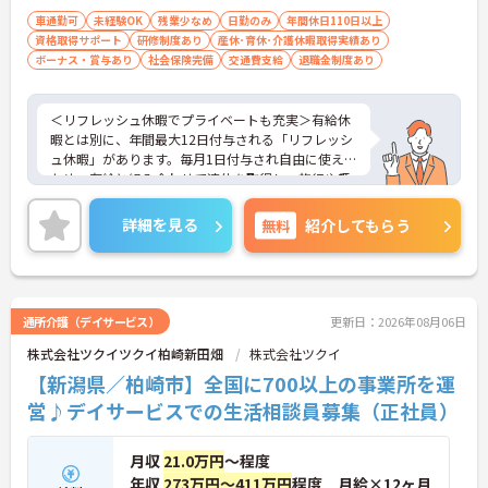
風
車通勤可
未経験OK
残業少なめ
日勤のみ
年間休日110日以上
資格取得サポート
研修制度あり
産休･育休･介護休暇取得実績あり
ボーナス・賞与あり
社会保険完備
交通費支給
退職金制度あり
＜リフレッシュ休暇でプライベートも充実＞有給休
暇とは別に、年間最大12日付与される「リフレッシ
ュ休暇」があります。毎月1日付与され自由に使える
ため、有給と組み合わせて連休を取得し、旅行や趣
味を楽しむスタッフも多くいます。夜勤がなく日勤
のみの勤務なので、生活リズムも整えやすく、仕事
詳細を見る
無料
紹介してもらう
とプライベートのメリハリをつけて無理なく働けま
す。
＜将来を見据えた多彩なキャリアパスと待遇＞「介
護のスペシャリスト」「管理職」「他職種へのチャ
レンジ」など、希望に合わせた多彩なキャリアプラ
通所介護（デイサービス）
更新日：2026年08月06日
ンが用意されています。階層別の研修や資格取得支
株式会社ツクイツクイ柏崎新田畑
株式会社ツクイ
援制度があり、働きながらスキルアップが可能で
す。
【新潟県／柏崎市】全国に700以上の事業所を運
営♪デイサービスでの生活相談員募集（正社員）
月収
21.0万円
～程度
年収
273万円～411万円
程度 月給×12ヶ月