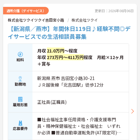
髪色やネイルも自由でご自身の個性を大切にしなが
らのびのびと働ける風通しの良い職場です。階層別
通所介護（デイサービス）
更新日：2026年08月06日
研修や資格取得支援制度が整っているため有資格者
株式会社ツクイツクイ吉田宮小路
株式会社ツクイ
の方がこれまでのご経験を活かしながら将来の管理
職やスペシャリストへと着実にキャリアアップを目
【新潟県／燕市】年間休日119日♪経験不問◎デ
指せるやりがいのある環境です。
イサービスでの生活相談員募集
★おすすめPOINT★
【ワークライフバランスの充実】
月収
21.0万円
～程度
・夜勤なしの日勤のみで年間休日119日を確保 ・リ
年収
273万円～411万円
程度 月給×12ヶ月
フレッシュ休暇やこども休暇など特別休暇が充実
給料
＋賞与
・産休育休や産後パパ育休制度など子育て支援体制
が万全
【安心の高待遇と福利厚生】
新潟県 燕市 吉田宮小路30-21
・処遇改善手当を毎月および半期末手当として全額
勤務地
ＪＲ越後線「北吉田駅」徒歩12分
還元 ・配偶者1万円や満18歳未満の子5千円の手厚
い扶養手当を支給
・結婚・出生・入学のお祝い金やヘルスチェック補
正社員(正職員)
雇用形態
助など独自の福利厚生制度を用意
【資格を活かせるキャリアアップ環境】
・公的資格取得や自己啓発支援制度を活用しスキル
■社会福祉主事任用資格・介護支援専門
アップが可能
員・精神保健福祉士・社会福祉士 いずれ
・管理職や他職種への転換など多彩なキャリアプラ
応募要件
か必須 ■普通自動車運転免許(AT限定可)
ンを用意
・髪色やネイルなどが自由で個性を大切にできる社
必須 ■経験：不問