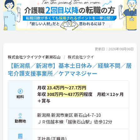
還元されます
マネジメントも徹底されています。今後は、ご家族
・勤続3年以上で対象となる退職金制度や宿泊費補
がオンラインで情報を確認できるシステムや、AIを
助などが受けられる独自の福利厚生制度ツクイPLUS
活用した相談サービスの導入など、IT技術を積極的
を完備しています
に取り入れ、在宅生活の質の向上と従業員の業務効
・社内規定の範囲内で髪色や髪型をはじめネイルや
率化を両立する次世代型の介護サービスを追求して
まつげエクステが自由であり個性を大切にしながら
いく方針です。安定した事業基盤と革新への意欲を
自分らしく働けます
併せ持つ、長期的なキャリア形成に最適な法人で
す。
更新日：2026年08月06日
★おすすめPOINT★
株式会社ツクイツクイ新潟石山
株式会社ツクイ
【土日休み×残業月平均3時間！ワークライフバラ
【新潟県／新潟市】基本土日休み／経験不問／居
ンスを大切にできる環境です】
宅介護支援事業所／ケアマネジャー
・基本土日休みで年間休日116日が確保されており
日勤のみのお仕事のため生活リズムを整えやすいで
す
月収
23.4万円～27.7万円
・毎月付与されるリフレッシュ休暇を活用し連休の
年収
308万円～437万円
程度 月給×12ヶ月
取得も可能でプライベートの時間もしっかりと確保
給料
＋賞与
できます
・くるみん認定企業として未就学児向けのこども休
暇や育休取得実績など子育てと両立しやすい制度が
新潟県 新潟市東区 新石山4-7-10
充実しています
勤務地
ＪＲ信越本線「越後石山駅」徒歩12分
【主任ケアマネ複数名在籍！手厚いフォロー体制で
未経験やブランクがある方も安心です】
正社員(正職員)
・困難事例があった際も主任ケアマネジャーと情報