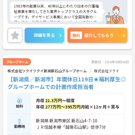
規の受け入れを調整するため業務過多にならず無理
1983年の創業以来、40年以上にわたり日本の介護福
なく働けます
祉事業を牽引してきた業界トップクラスの大手グル
・公的資格取得・自己啓発支援制度が整っており働
ープです。デイサービス事業において全国有数の規
きながらケアマネジャーとしてのさらなるスキルア
模を誇り、訪問介護や居住系サービスなど多彩な事
ップを目指せます
業を展開することで、地域のあらゆるニーズにワン
ストップで応える体制を確立しています。ダイバー
詳細を見る
無料
紹介してもらう
【賞与過去実績最大105万円◎大手法人ならではの
シティ経営を積極的に推進し、多様な人材が能力を
充実した待遇や福利厚生が魅力です】
発揮できる職場環境の構築に注力している点も大き
・実績最大105万円の賞与やプラン数手当、特定事
な特色です。また、大規模災害を見据えたBCP（事
業所加算手当など日々の頑張りがしっかりと給与に
業継続計画）の策定や独自の感染症対策ガイドライ
還元されます
ンの運用など、お客様と従業員の双方を守るリスク
グループホーム
更新日：2026年08月06日
・勤続3年以上で対象となる退職金制度や宿泊費補
マネジメントも徹底されています。今後は、ご家族
助などが受けられる独自の福利厚生制度ツクイPLUS
株式会社ツクイツクイ新潟新石山グループホーム
株式会社ツクイ
がオンラインで情報を確認できるシステムや、AIを
を完備しています
活用した相談サービスの導入など、IT技術を積極的
【新潟県／新潟市】年間休日119日★福利厚生◎
・社内規定の範囲内で髪色や髪型をはじめネイルや
に取り入れ、在宅生活の質の向上と従業員の業務効
グループホームでの計画作成担当者
まつげエクステが自由であり個性を大切にしながら
率化を両立する次世代型の介護サービスを追求して
自分らしく働けます
いく方針です。安定した事業基盤と革新への意欲を
併せ持つ、長期的なキャリア形成に最適な法人で
月収
21.3万円
～程度
す。
給料
年収
277万円～395万円
月給×12ヶ月＋賞与
★おすすめPOINT★
・基本土日休みをベースとした週休2日制に加え、
新潟県 新潟市東区 新石山4-7-10
月1回のリフレッシュ休暇が用意されています。ま
勤務地
ＪＲ信越本線「越後石山駅」徒歩7分
た、未就学児をお持ちの方にはこども休暇が付与さ