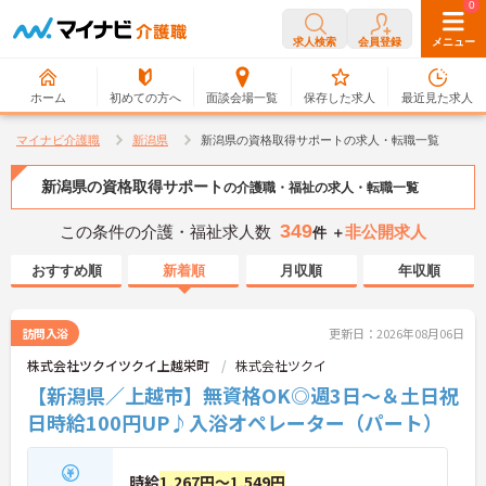
0
0
求人検索
会員登録
メニュー
ホーム
初めての方へ
面談会場一覧
保存した求人
最近見た求人
マイナビ介護職
新潟県
新潟県の資格取得サポートの求人・転職一覧
新潟県の資格取得サポート
の介護職・福祉の求人・転職一覧
349
この条件の介護・福祉求人数
非公開求人
件 ＋
おすすめ順
新着順
月収順
年収順
訪問入浴
更新日：2026年08月06日
株式会社ツクイツクイ上越栄町
株式会社ツクイ
【新潟県／上越市】無資格OK◎週3日～＆土日祝
日時給100円UP♪入浴オペレーター（パート）
時給
1,267円～1,549円