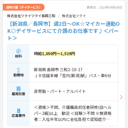
通所介護（デイサービス）
更新日：2026年08月06日
株式会社ツクイツクイ長岡三和
株式会社ツクイ
【新潟県／長岡市】週2日～OK☆マイカー通勤O
K◎デイサービスにて介護のお仕事です♪＜パー
ト＞
時給
1,050円～1,529円
給料
新潟県 長岡市 三和2-10-17
勤務地
ＪＲ信越本線「宮内(新潟)駅」バス・車6分
非常勤・パート・アルバイト
雇用形態
＜資格＞不問、介護職員初任者研修(旧ヘル
パー2級)以上 歓迎 ＜経験＞不問 ※無資格
応募要件
者：入社半年以内に会社負担で認知症介護
基礎研修受講