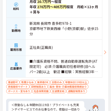
月収
20.7万円
～程度
年収
270万円～405万円
程度 月給×12ヶ月
給料
＋賞与
新潟県 長岡市 喜多町978-1
京都市地下鉄東西線「小野(京都)駅」徒歩15
勤務地
分
正社員(正職員)
雇用形態
■介護系資格不問、普通自動車運転免許(AT
限定可) 必須 介護職員初任者研修(旧ヘル
応募要件
パー2級)以上 歓迎 ■経験：実務経験3年以
上 必須 ※無資格者：入社半年以内に会社
負担で認知症介護基礎研修受講
車通勤可
残業少なめ
無資格OK
日勤のみ
年間休日110日以上
資格取得サポート
研修制度あり
産休･育休･介護休暇取得実績あり
ボーナス・賞与あり
社会保険完備
交通費支給
退職金制度あり
＜夜勤なし＆年間休日119日！プライベートも充実
＞デイサービスでのお仕事なので、夜勤は一切あり