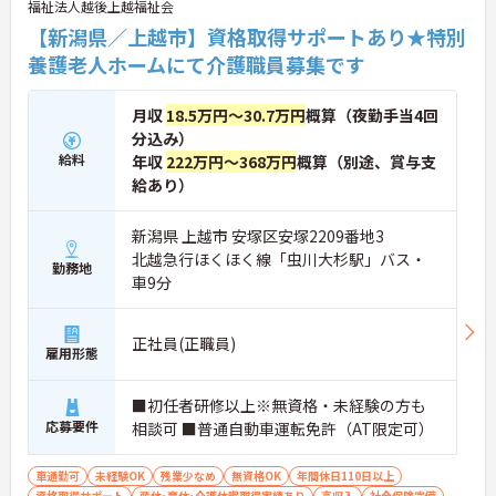
福祉法人越後上越福祉会
【新潟県／上越市】資格取得サポートあり★特別
養護老人ホームにて介護職員募集です
月収
18.5万円～30.7万円
概算（夜勤手当4回
分込み）
給料
年収
222万円～368万円
概算（別途、賞与支
給あり）
新潟県 上越市 安塚区安塚2209番地3
北越急行ほくほく線「虫川大杉駅」バス・
勤務地
車9分
正社員(正職員)
雇用形態
■初任者研修以上※無資格・未経験の方も
応募要件
相談可 ■普通自動車運転免許（AT限定可）
車通勤可
未経験OK
残業少なめ
無資格OK
年間休日110日以上
資格取得サポート
産休･育休･介護休暇取得実績あり
高収入
社会保険完備