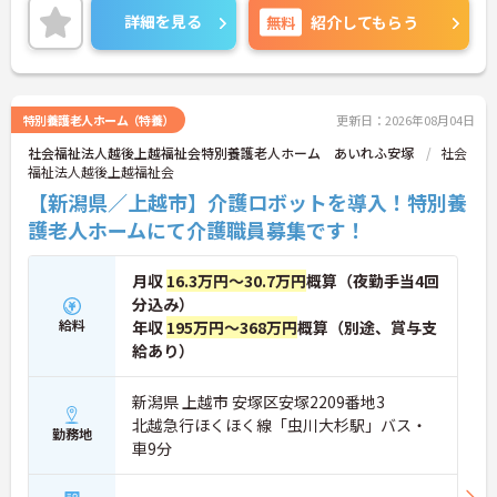
興味のある方には、面接対策ポイントなど、さらに
詳細を見る
無料
紹介してもらう
詳細をお話しいたしますのでお気軽にご相談くださ
い！
特別養護老人ホーム（特養）
更新日：2026年08月04日
社会福祉法人越後上越福祉会特別養護老人ホーム あいれふ安塚
社会
福祉法人越後上越福祉会
【新潟県／上越市】介護ロボットを導入！特別養
護老人ホームにて介護職員募集です！
月収
16.3万円～30.7万円
概算（夜勤手当4回
分込み）
給料
年収
195万円～368万円
概算（別途、賞与支
給あり）
新潟県 上越市 安塚区安塚2209番地3
北越急行ほくほく線「虫川大杉駅」バス・
勤務地
車9分