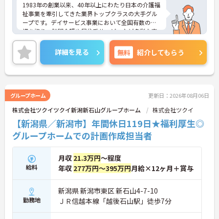
規の受け入れを調整するため業務過多にならず無理
1983年の創業以来、40年以上にわたり日本の介護福
なく働けます
祉事業を牽引してきた業界トップクラスの大手グル
・公的資格取得・自己啓発支援制度が整っており働
ープです。デイサービス事業において全国有数の規
きながらケアマネジャーとしてのさらなるスキルア
模を誇り、訪問介護や居住系サービスなど多彩な事
ップを目指せます
業を展開することで、地域のあらゆるニーズにワン
ストップで応える体制を確立しています。ダイバー
詳細を見る
無料
紹介してもらう
【賞与過去実績最大105万円◎大手法人ならではの
シティ経営を積極的に推進し、多様な人材が能力を
充実した待遇や福利厚生が魅力です】
発揮できる職場環境の構築に注力している点も大き
・実績最大105万円の賞与やプラン数手当、特定事
な特色です。また、大規模災害を見据えたBCP（事
業所加算手当など日々の頑張りがしっかりと給与に
業継続計画）の策定や独自の感染症対策ガイドライ
還元されます
ンの運用など、お客様と従業員の双方を守るリスク
グループホーム
更新日：2026年08月06日
・勤続3年以上で対象となる退職金制度や宿泊費補
マネジメントも徹底されています。今後は、ご家族
助などが受けられる独自の福利厚生制度ツクイPLUS
株式会社ツクイツクイ新潟新石山グループホーム
株式会社ツクイ
がオンラインで情報を確認できるシステムや、AIを
を完備しています
活用した相談サービスの導入など、IT技術を積極的
【新潟県／新潟市】年間休日119日★福利厚生◎
・社内規定の範囲内で髪色や髪型をはじめネイルや
に取り入れ、在宅生活の質の向上と従業員の業務効
グループホームでの計画作成担当者
まつげエクステが自由であり個性を大切にしながら
率化を両立する次世代型の介護サービスを追求して
自分らしく働けます
いく方針です。安定した事業基盤と革新への意欲を
併せ持つ、長期的なキャリア形成に最適な法人で
月収
21.3万円
～程度
す。
給料
年収
277万円～395万円
月給×12ヶ月＋賞与
★おすすめPOINT★
・基本土日休みをベースとした週休2日制に加え、
新潟県 新潟市東区 新石山4-7-10
月1回のリフレッシュ休暇が用意されています。ま
勤務地
ＪＲ信越本線「越後石山駅」徒歩7分
た、未就学児をお持ちの方にはこども休暇が付与さ
れるなど、ライフステージの変化に寄り添う制度を