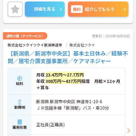
ご興味ある方には、面接のポイントなど、さらに詳
細をお話致しますのでお気軽にご相談ください。
詳細を見る
無料
紹介してもらう
通所介護（デイサービス）
更新日：2026年08月06日
株式会社ツクイツクイ新潟神道寺
株式会社ツクイ
【新潟県／新潟市中央区】基本土日休み／経験不
問／居宅介護支援事業所／ケアマネジャー
月収
23.4万円～27.7万円
年収
308万円～437万円
程度 月給×12ヶ月
給料
＋賞与
新潟県 新潟市中央区 神道寺1-10-6
勤務地
ＪＲ信越本線「新潟駅」バス・車10分
正社員(正職員)
雇用形態