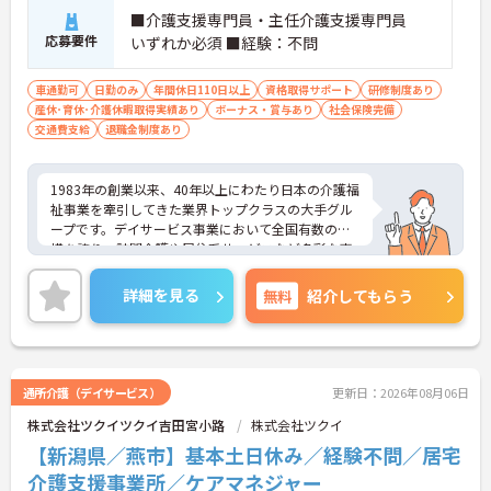
■介護支援専門員・主任介護支援専門員
応募要件
いずれか必須 ■経験：不問
車通勤可
日勤のみ
年間休日110日以上
資格取得サポート
研修制度あり
産休･育休･介護休暇取得実績あり
ボーナス・賞与あり
社会保険完備
交通費支給
退職金制度あり
1983年の創業以来、40年以上にわたり日本の介護福
祉事業を牽引してきた業界トップクラスの大手グル
ープです。デイサービス事業において全国有数の規
模を誇り、訪問介護や居住系サービスなど多彩な事
業を展開することで、地域のあらゆるニーズにワン
ストップで応える体制を確立しています。ダイバー
詳細を見る
無料
紹介してもらう
シティ経営を積極的に推進し、多様な人材が能力を
発揮できる職場環境の構築に注力している点も大き
な特色です。また、大規模災害を見据えたBCP（事
業継続計画）の策定や独自の感染症対策ガイドライ
ンの運用など、お客様と従業員の双方を守るリスク
通所介護（デイサービス）
更新日：2026年08月06日
マネジメントも徹底されています。今後は、ご家族
株式会社ツクイツクイ吉田宮小路
株式会社ツクイ
がオンラインで情報を確認できるシステムや、AIを
活用した相談サービスの導入など、IT技術を積極的
【新潟県／燕市】基本土日休み／経験不問／居宅
に取り入れ、在宅生活の質の向上と従業員の業務効
介護支援事業所／ケアマネジャー
率化を両立する次世代型の介護サービスを追求して