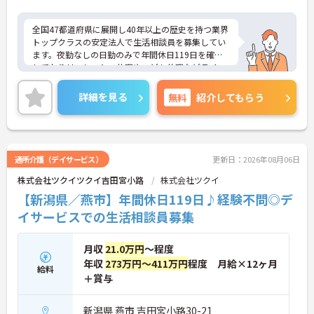
全国47都道府県に展開し40年以上の歴史を持つ業界
トップクラスの安定法人で生活相談員を募集してい
ます。夜勤なしの日勤のみで年間休日119日を確保
しておりリフレッシュ休暇やこども休暇などライフ
ステージに合わせた働き方が可能です。処遇改善手
当の全額還元や実績最大185万円の賞与に加え配偶
詳細を見る
無料
紹介してもらう
者1万円などの手厚い扶養手当をご用意しています。
独自の福利厚生制度によるお祝い金や宿泊費補助な
どスタッフの生活を支える制度も充実しています。
髪色やネイルも自由でご自身の個性を大切にしなが
らのびのびと働ける風通しの良い職場です。階層別
通所介護（デイサービス）
更新日：2026年08月06日
研修や資格取得支援制度が整っているため有資格者
株式会社ツクイツクイ吉田宮小路
株式会社ツクイ
の方がこれまでのご経験を活かしながら将来の管理
職やスペシャリストへと着実にキャリアアップを目
【新潟県／燕市】年間休日119日♪経験不問◎デ
指せるやりがいのある環境です。
イサービスでの生活相談員募集
★おすすめPOINT★
【ワークライフバランスの充実】
月収
21.0万円
～程度
・夜勤なしの日勤のみで年間休日119日を確保 ・リ
年収
273万円～411万円
程度 月給×12ヶ月
フレッシュ休暇やこども休暇など特別休暇が充実
給料
＋賞与
・産休育休や産後パパ育休制度など子育て支援体制
が万全
【安心の高待遇と福利厚生】
新潟県 燕市 吉田宮小路30-21