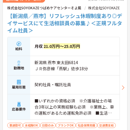
株式会社SOYOKAZEつばめケアセンターそよ風
株式会社SOYOKAZE
【新潟県／燕市】リフレッシュ休暇制度あり◎デ
イサービスにて生活相談員の募集♪＜正規フルタ
イム社員＞
月収
21.0万円～25.0万円
給料
新潟県 燕市 東太田6814
勤務地
ＪＲ弥彦線「燕駅」徒歩18分
契約社員・嘱託社員
雇用形態
■いずれかの資格必須 ※介護福祉士の場
合3年以上の実務経験も必須 ※業務上、車
応募要件
の運転があるため運転免許必須 ■生活相
談員の経験あれば尚可 ■未経験・ブラン
ク可
車通勤可
未経験OK
日勤のみ
ブランクOK
社会保険完備
交通費支給