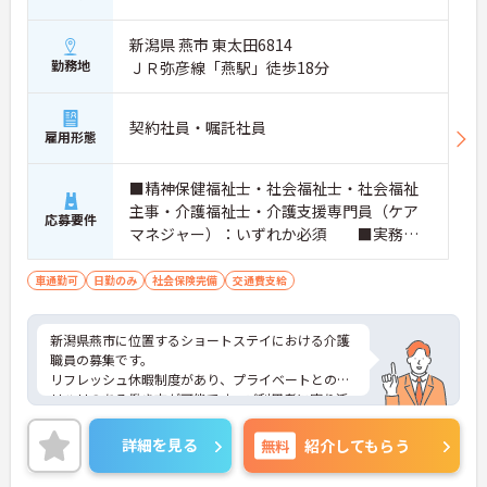
新潟県 燕市 東太田6814
勤務地
ＪＲ弥彦線「燕駅」徒歩18分
契約社員・嘱託社員
雇用形態
■精神保健福祉士・社会福祉士・社会福祉
主事・介護福祉士・介護支援専門員（ケア
応募要件
マネジャー）：いずれか必須 ■実務経
験：不問 ■普通自動車運転免許
車通勤可
日勤のみ
社会保険完備
交通費支給
新潟県燕市に位置するショートステイにおける介護
職員の募集です。
リフレッシュ休暇制度があり、プライベートとのメ
リハリのある働き方が可能です。ご利用者に寄り添
ってサービスの提供を行っていただける方を募集し
ています。
詳細を見る
無料
紹介してもらう
ご興味のある方には、面接対策ポイントなど、さら
に詳細をご案内しますのでお気軽にご相談くださ