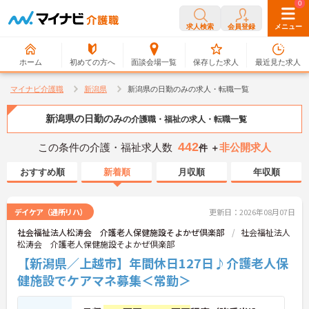
0
0
求人検索
会員登録
メニュー
ホーム
初めての方へ
面談会場一覧
保存した求人
最近見た求人
マイナビ介護職
新潟県
新潟県の日勤のみの求人・転職一覧
新潟県の日勤のみ
の介護職・福祉の求人・転職一覧
442
この条件の介護・福祉求人数
非公開求人
件 ＋
おすすめ順
新着順
月収順
年収順
デイケア（通所リハ）
更新日：2026年08月07日
社会福祉法人松涛会 介護老人保健施設そよかぜ倶楽部
社会福祉法人
松涛会 介護老人保健施設そよかぜ倶楽部
【新潟県／上越市】年間休日127日♪介護老人保
健施設でケアマネ募集＜常勤＞