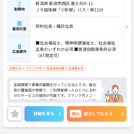
初めての方も安心してスタートできます。
新潟県 新潟市西区 善久450-11
・資格があれば未経験から挑戦可能
勤務地
ＪＲ越後線「小針駅」バス・車11分
・OJT中心で先輩がしっかりフォロー
・研修や面談で継続的にスキルアップ
→ 一歩ずつ成長できる体制が整っています
契約社員・嘱託社員
雇用形態
■ 地域とつながるやりがいのある仕事
■社会福祉士、精神保健福祉士、社会福祉
幅広い役割で活躍できるポジションです。
主事のいずれか必須 ■普通自動車免許必須
・ケアプラン調整や契約対応に関われる
応募要件
（AT限定可）
・医療機関や地域との連携業務あり
・現場サポートにも携われる環境
→ 多職種と関わりながら視野を広げられます
日勤のみ
ブランクOK
社会保険完備
交通費支給
■ 頑張りが見える評価制度が魅力！
全国規模で事業所展開を行っている法人です。複合
やりがいにつながる仕組みがあります。
型介護施設が特徴で、ご利用者様一人ひとりに合わ
・年2回の寸志あり◎
せたサービスの提供が可能です。ブランク可♪ご興
・賞与とは別に特別報酬制度あり
味ある方には、面接対策ポイントなど、さらに詳細
・チームワークや日々の貢献も評価対象
をお話しいたしますのでお気軽にご相談ください！
→ モチベーションを維持しやすい職場です
詳細を見る
無料
紹介してもらう