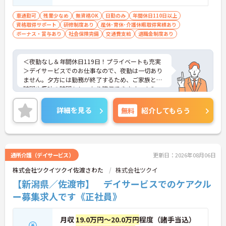
上 必須 ※無資格者：入社半年以内に会社
負担で認知症介護基礎研修受講
車通勤可
残業少なめ
無資格OK
日勤のみ
年間休日110日以上
資格取得サポート
研修制度あり
産休･育休･介護休暇取得実績あり
ボーナス・賞与あり
社会保険完備
交通費支給
退職金制度あり
＜夜勤なし＆年間休日119日！プライベートも充実
＞デイサービスでのお仕事なので、夜勤は一切あり
ません。夕方には勤務が終了するため、ご家族との
時間や趣味の時間もしっかり確保できます。さら
に、月9日のお休みに加えて「リフレッシュ休暇」
が毎月1日付与され、年間休日はたっぷり119日。無
詳細を見る
無料
紹介してもらう
理なく働き続けられるリズムが整っており、仕事と
プライベートのメリハリをつけて働きたい方にぴっ
たりです。
＜未経験からプロへ！充実の研修とキャリアパス ＞
介護の経験がない方やブランクがある方も大歓迎で
通所介護（デイサービス）
更新日：2026年08月06日
す。資格取得支援制度や自己啓発支援制度が整って
株式会社ツクイツクイ佐渡さわた
株式会社ツクイ
おり、働きながらスキルアップを目指せます。ま
た、全国展開する同社ならではの多彩なキャリアパ
【新潟県／佐渡市】 デイサービスでのケアクル
スがあり、管理職や専門職への挑戦、異なるサービ
ー募集求人です《正社員》
スへのキャリアチェンジも可能です。一人ひとりの
「なりたい姿」を応援し、成長をバックアップする
体制が整っています。
月収
19.0万円～20.0万円
程度（諸手当込）