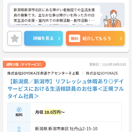
新潟県新潟市北区にある障がい者施設での生活支援
員の募集です。主なお仕事は障がいを持った方の日
常生活の支援・室内外での余暇活動・創作活動・地
域交流等です。賞与は年3回計3.00ヶ月支給・昇給も
あるため日頃の頑張りをしっかりと評価して頂けま
す♪ご興味ある方には面接対策ポイントなど、さら
詳細を見る
無料
紹介してもらう
に詳しい詳細をお話いたしますのでお気軽にご相談
ください。
通所介護（デイサービス）
更新日：2026年08月05日
株式会社SOYOKAZE赤道ケアセンターそよ風
株式会社SOYOKAZE
【新潟県／新潟市】リフレッシュ休暇あり◎デイ
サービスにおける生活相談員のお仕事＜正規フル
タイム社員＞
月収
20.0万円
～
給料
新潟県 新潟市東区 牡丹山2-15-10