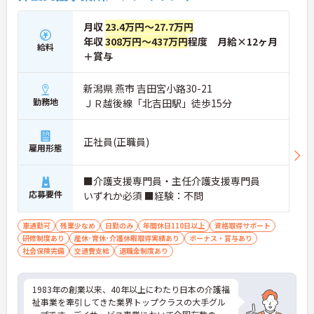
いく方針です。安定した事業基盤と革新への意欲を
併せ持つ、長期的なキャリア形成に最適な法人で
月収
23.4万円～27.7万円
す。
年収
308万円～437万円
程度 月給×12ヶ月
給料
＋賞与
★おすすめPOINT★
【土日休み×残業月平均3時間！ワークライフバラ
ンスを大切にできる環境です】
新潟県 燕市 吉田宮小路30-21
・基本土日休みで年間休日116日が確保されており
勤務地
ＪＲ越後線「北吉田駅」徒歩15分
日勤のみのお仕事のため生活リズムを整えやすいで
す
・毎月付与されるリフレッシュ休暇を活用し連休の
正社員(正職員)
雇用形態
取得も可能でプライベートの時間もしっかりと確保
できます
・くるみん認定企業として未就学児向けのこども休
■介護支援専門員・主任介護支援専門員
暇や育休取得実績など子育てと両立しやすい制度が
応募要件
いずれか必須 ■経験：不問
充実しています
【主任ケアマネ複数名在籍！手厚いフォロー体制で
車通勤可
残業少なめ
日勤のみ
年間休日110日以上
資格取得サポート
未経験やブランクがある方も安心です】
研修制度あり
産休･育休･介護休暇取得実績あり
ボーナス・賞与あり
・困難事例があった際も主任ケアマネジャーと情報
社会保険完備
交通費支給
退職金制度あり
共有やケース検討ができ必要に応じて同行訪問など
のサポートを受けられます
・一人ひとりの仕事量や状況に合わせて管理者が新
1983年の創業以来、40年以上にわたり日本の介護福
規の受け入れを調整するため業務過多にならず無理
祉事業を牽引してきた業界トップクラスの大手グル
なく働けます