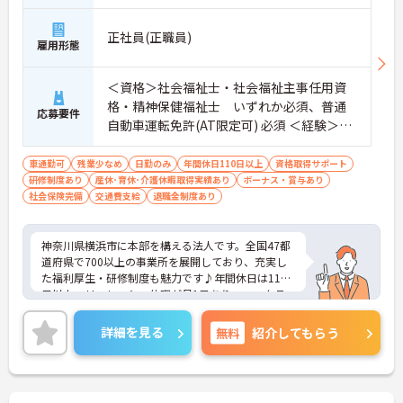
正社員(正職員)
雇用形態
＜資格＞社会福祉士・社会福祉主事任用資
格・精神保健福祉士 いずれか必須、普通
応募要件
自動車運転免許(AT限定可) 必須 ＜経験＞不
問
車通勤可
残業少なめ
日勤のみ
年間休日110日以上
資格取得サポート
研修制度あり
産休･育休･介護休暇取得実績あり
ボーナス・賞与あり
社会保険完備
交通費支給
退職金制度あり
神奈川県横浜市に本部を構える法人です。全国47都
道府県で700以上の事業所を展開しており、充実し
た福利厚生・研修制度も魅力です♪年間休日は110
日以上、リフレッシュ休暇が月1日あり、ワークラ
イフバランスを重視される方にもおすすめです。ご
興味のある方には、面接対策ポイントなど、さらに
詳細を見る
無料
紹介してもらう
詳細をお話しいたしますのでお気軽にご相談くださ
い！