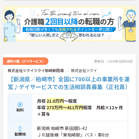
護のスペシャリスト」「管理職」「他職種へのチャ
レンジ」など、希望に合わせた多彩なキャリアプラ
ンが用意されています。階層別の研修や資格取得支
援制度があり、働きながらスキルアップが可能で
す。
通所介護（デイサービス）
更新日：2026年08月06日
株式会社ツクイツクイ柏崎新田畑
株式会社ツクイ
【新潟県／柏崎市】全国に700以上の事業所を運
営♪デイサービスでの生活相談員募集（正社員）
月収
21.0万円
～程度
年収
273万円～411万円
程度 月給×12ヶ月
給料
＋賞与
新潟県 柏崎市 新田畑5-42
勤務地
ＪＲ越後線「東柏崎駅」バス・車6分