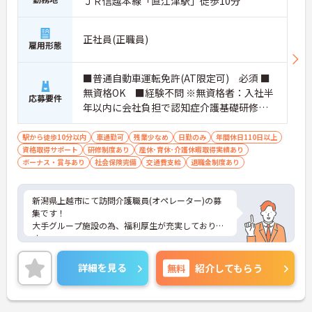
ＪＲ信越本線「直江津駅」徒歩10分
正社員(正職員)
雇用形態
■普通自動車運転免許(AT限定可) 必須 ■
無資格OK ■経験不問 ※無資格者：入社半
応募要件
年以内に会社負担で認知症介護基礎研修受
講
駅から徒歩10分以内
車通勤可
残業少なめ
日勤のみ
年間休日110日以上
資格取得サポート
研修制度あり
産休･育休･介護休暇取得実績あり
ボーナス・賞与あり
社会保険完備
交通費支給
退職金制度あり
新潟県上越市にて訪問介護職員(オペレーター)の募
集です！
大手グループ施設の為、福利厚生が充実しておりま
す。
ヘルパー・オペレーター・看護職員の3名体制で安
心して業務ができます。日勤のみでリフレッシュ休
詳細を見る
無料
紹介してもらう
暇もありプライベートとの両立も可能♪
社内研修制度も充実しており、キャリアアップを目
指す方にもおすすめです。