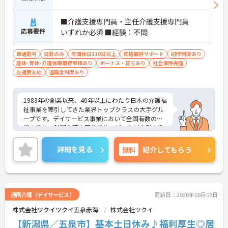
取得も可能でプライベートの時間もしっかりと確保
できます
・くるみん認定企業として未就学児向けのこども休
■介護支援専門員・主任介護支援専門員
暇や育休取得実績など子育てと両立しやすい制度が
応募要件
いずれか必須 ■経験：不問
充実しています
車通勤可
日勤のみ
年間休日110日以上
資格取得サポート
研修制度あり
【主任ケアマネ複数名在籍！手厚いフォロー体制で
産休･育休･介護休暇取得実績あり
ボーナス・賞与あり
社会保険完備
未経験やブランクがある方も安心です】
交通費支給
退職金制度あり
・困難事例があった際も主任ケアマネジャーと情報
共有やケース検討ができ必要に応じて同行訪問など
のサポートを受けられます
1983年の創業以来、40年以上にわたり日本の介護福
・一人ひとりの仕事量や状況に合わせて管理者が新
祉事業を牽引してきた業界トップクラスの大手グル
規の受け入れを調整するため業務過多にならず無理
ープです。デイサービス事業において全国有数の規
なく働けます
模を誇り、訪問介護や居住系サービスなど多彩な事
・公的資格取得・自己啓発支援制度が整っており働
業を展開することで、地域のあらゆるニーズにワン
きながらケアマネジャーとしてのさらなるスキルア
ストップで応える体制を確立しています。ダイバー
ップを目指せます
詳細を見る
無料
紹介してもらう
シティ経営を積極的に推進し、多様な人材が能力を
発揮できる職場環境の構築に注力している点も大き
【賞与過去実績最大105万円◎大手法人ならではの
な特色です。また、大規模災害を見据えたBCP（事
充実した待遇や福利厚生が魅力です】
業継続計画）の策定や独自の感染症対策ガイドライ
・実績最大105万円の賞与やプラン数手当、特定事
ンの運用など、お客様と従業員の双方を守るリスク
業所加算手当など日々の頑張りがしっかりと給与に
通所介護（デイサービス）
更新日：2026年08月06日
マネジメントも徹底されています。今後は、ご家族
還元されます
株式会社ツクイツクイ五泉赤海
株式会社ツクイ
がオンラインで情報を確認できるシステムや、AIを
・勤続3年以上で対象となる退職金制度や宿泊費補
活用した相談サービスの導入など、IT技術を積極的
【新潟県／五泉市】基本土日休み♪福利厚生◎居
助などが受けられる独自の福利厚生制度ツクイPLUS