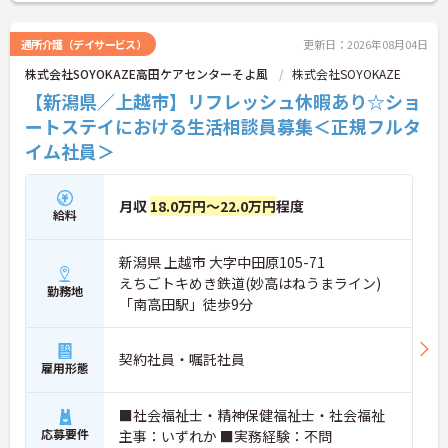
通所介護（デイサービス）
更新日：2026年08月04日
株式会社SOYOKAZE高田ケアセンターそよ風
株式会社SOYOKAZE
【新潟県／上越市】リフレッシュ休暇あり☆ショ
ートステイにおける生活相談員募集＜正規フルタ
イム社員＞
月収
18.0万円～22.0万円
程度
給料
新潟県 上越市 大字中田原105-71
えちごトキめき鉄道(妙高はねうまライン)
勤務地
「南高田駅」徒歩9分
契約社員・嘱託社員
雇用形態
■社会福祉士・精神保健福祉士・社会福祉
応募要件
主事：いずれか ■実務経験：不問