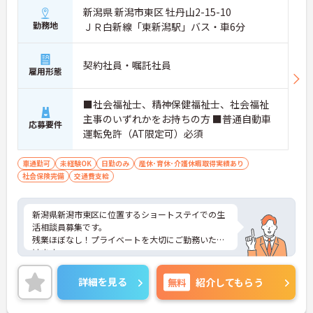
新潟県 新潟市東区 牡丹山2-15-10
勤務地
ＪＲ白新線「東新潟駅」バス・車6分
契約社員・嘱託社員
雇用形態
■社会福祉士、精神保健福祉士、社会福祉
主事のいずれかをお持ちの方 ■普通自動車
応募要件
運転免許（AT限定可）必須
車通勤可
未経験OK
日勤のみ
産休･育休･介護休暇取得実績あり
社会保険完備
交通費支給
新潟県新潟市東区に位置するショートステイでの生
活相談員募集です。
残業ほぼなし！プライベートを大切にご勤務いただ
けます。
ご興味をお持ちの方には詳細の情報や面接のポイン
トをお伝えしますのでお気軽にお問い合わせくださ
詳細を見る
無料
紹介してもらう
いませ。