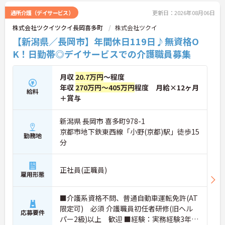
ご興味のある方には、面接対策ポイントなどさらに
詳細をお話いたしますので、お気軽にご相談くださ
通所介護（デイサービス）
更新日：2026年08月06日
い。
株式会社ツクイツクイ長岡喜多町
株式会社ツクイ
【新潟県／長岡市】年間休日119日♪無資格O
K！日勤帯◎デイサービスでの介護職員募集
月収
20.7万円
～程度
年収
270万円～405万円
程度 月給×12ヶ月
給料
＋賞与
新潟県 長岡市 喜多町978-1
京都市地下鉄東西線「小野(京都)駅」徒歩15
勤務地
分
正社員(正職員)
雇用形態
■介護系資格不問、普通自動車運転免許(AT
限定可) 必須 介護職員初任者研修(旧ヘル
応募要件
パー2級)以上 歓迎 ■経験：実務経験3年以