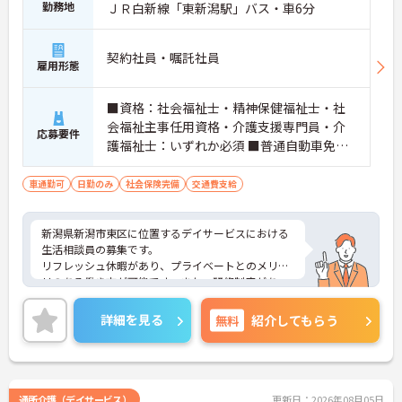
勤務地
ＪＲ白新線「東新潟駅」バス・車6分
契約社員・嘱託社員
雇用形態
■資格：社会福祉士・精神保健福祉士・社
会福祉主事任用資格・介護支援専門員・介
応募要件
護福祉士：いずれか必須 ■普通自動車免
許：必須 ■経験：必須 介護福祉士：3年以
上の介護業務経験が必要です。 ※業務上、
車通勤可
日勤のみ
社会保険完備
交通費支給
車の運転をする場合があるため自動車免許
は必須
新潟県新潟市東区に位置するデイサービスにおける
生活相談員の募集です。
リフレッシュ休暇があり、プライベートとのメリハ
リのある働き方が可能です。また、研修制度があ
り、働きながらスキルアップが目指せる環境です。
ご興味のある方には、面接対策ポイントなど、さら
詳細を見る
無料
紹介してもらう
に詳細をご案内しますのでお気軽にご相談くださ
い！
通所介護（デイサービス）
更新日：2026年08月05日