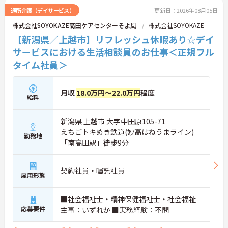
通所介護（デイサービス）
更新日：2026年08月05日
株式会社SOYOKAZE高田ケアセンターそよ風
株式会社SOYOKAZE
【新潟県／上越市】リフレッシュ休暇あり☆デイ
サービスにおける生活相談員のお仕事＜正規フル
タイム社員＞
月収
18.0万円～22.0万円
程度
給料
新潟県 上越市 大字中田原105-71
えちごトキめき鉄道(妙高はねうまライン)
勤務地
「南高田駅」徒歩9分
契約社員・嘱託社員
雇用形態
■社会福祉士・精神保健福祉士・社会福祉
応募要件
主事：いずれか ■実務経験：不問