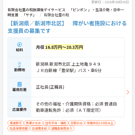
更新日：2026年08月06日
有限会社里の和放課後デイサービス 「ピンポン 」・生活介助・日中一
時支援 「サチ」
有限会社里の和
【新潟県／新潟市北区】 障がい者施設における
支援員の募集です
月収
16.8万円～20.3万円
給料
新潟県 新潟市北区 上土地亀９４９
勤務地
ＪＲ白新線「豊栄駅」バス・車6分
正社員(正職員)
雇用形態
その他の福祉・介護関係資格：必須 普通自
応募要件
動車運転免許：必須（ＡＴ限定可）
車通勤可
残業少なめ
住宅手当・補助
日勤のみ
年間休日110日以上
社会保険完備
交通費支給
退職金制度あり