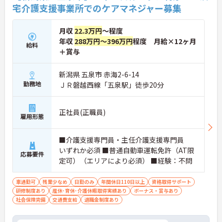
に取り入れ、在宅生活の質の向上と従業員の業務効
を完備しています
宅介護支援事業所でのケアマネジャー募集
率化を両立する次世代型の介護サービスを追求して
・社内規定の範囲内で髪色や髪型をはじめネイルや
いく方針です。安定した事業基盤と革新への意欲を
まつげエクステが自由であり個性を大切にしながら
併せ持つ、長期的なキャリア形成に最適な法人で
自分らしく働けます
月収
22.3万円
～程度
す。
年収
288万円～396万円
程度 月給×12ヶ月
給料
＋賞与
★おすすめPOINT★
【土日休み×残業月平均3時間！ワークライフバラ
ンスを大切にできる環境です】
新潟県 五泉市 赤海2-6-14
・基本土日休みで年間休日116日が確保されており
勤務地
ＪＲ磐越西線「五泉駅」徒歩20分
日勤のみのお仕事のため生活リズムを整えやすいで
す
・毎月付与されるリフレッシュ休暇を活用し連休の
正社員(正職員)
雇用形態
取得も可能でプライベートの時間もしっかりと確保
できます
・くるみん認定企業として未就学児向けのこども休
■介護支援専門員・主任介護支援専門員
暇や育休取得実績など子育てと両立しやすい制度が
いずれか必須 ■普通自動車運転免許（AT限
充実しています
応募要件
定可）（エリアにより必須） ■経験：不問
【主任ケアマネ複数名在籍！手厚いフォロー体制で
未経験やブランクがある方も安心です】
車通勤可
残業少なめ
日勤のみ
年間休日110日以上
資格取得サポート
・困難事例があった際も主任ケアマネジャーと情報
研修制度あり
産休･育休･介護休暇取得実績あり
ボーナス・賞与あり
共有やケース検討ができ必要に応じて同行訪問など
社会保険完備
交通費支給
退職金制度あり
のサポートを受けられます
・一人ひとりの仕事量や状況に合わせて管理者が新