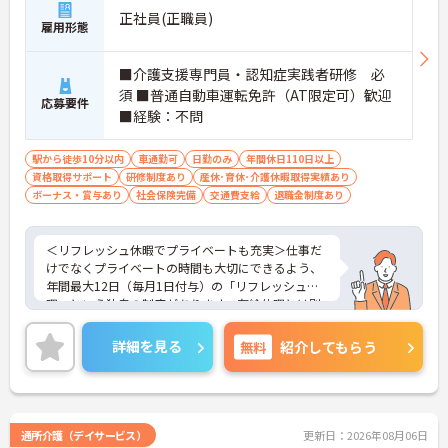
活用し、ご自身の生活を大切にしながら働き続ける
正社員(正職員)
雇用形態
ことができます。
・実務未経験の方も安心できるよう、専任の指導担
当者によるOJT研修や、段階に応じたオンライン・
■介護支援専門員・認知症実践者研修 必
階層別研修が用意されています。40年以上の歴史を
須 ■普通自動車運転免許（AT限定可）歓迎
持つ大手法人のノウハウを吸収しながら、着実に専
応募要件
■経験：不問
門職としてのキャリアを広げていくことが可能で
す。
・独自の福利厚生制度「ツクイPLUS」により、結
駅から徒歩10分以内
車通勤可
日勤のみ
年間休日110日以上
婚・出生・入学時の給付金（5,000円～2万円）や、
資格取得サポート
研修制度あり
産休･育休･介護休暇取得実績あり
年1回7,000円の宿泊費補助、最大1万円のヘルスチ
ボーナス・賞与あり
社会保険完備
交通費支給
退職金制度あり
ェック補助など、従業員の生活を豊かにするサポー
トが充実しています。また、扶養手当（配偶者1万
円、満18歳未満の子5千円）やプラン数に応じた手
＜リフレッシュ休暇でプライベートも充実＞仕事だ
当が支給されるほか、退職金制度（勤続3年以上）
けでなくプライベートの時間も大切にできるよう、
や自己啓発支援制度も完備されており、長期的な生
年間最大12日（毎月1日付与）の「リフレッシュ休
活設計を描きやすい環境です。
暇」という独自の制度があります。有給休暇とは別
に付与されるため、これらを組み合わせて連休を取
得し、旅行や趣味を楽しむスタッフも多くいます。
詳細を見る
無料
紹介してもらう
＜多彩なキャリアパス！あなたの挑戦を応援します
＞全国に事業を展開する大手企業の同社だからこ
そ、描けるキャリアは無限大です。管理職を目指す
道や、専門性をさらに高める道など、一人ひとりの
目標に合わせた成長を会社がバックアップします。
通所介護（デイサービス）
更新日：2026年08月06日
資格取得支援制度や研修制度も充実しており、働き