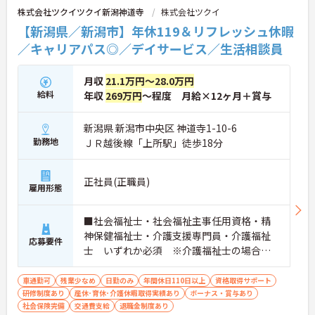
株式会社ツクイツクイ新潟神道寺
株式会社ツクイ
ながらスキルアップが可能。また、希望があれば異
なるサービス種別へのキャリアチェンジにも挑戦で
【新潟県／新潟市】年休119＆リフレッシュ休暇
きます。
／キャリアパス◎／デイサービス／生活相談員
月収
21.1万円～28.0万円
給料
年収
269万円
～程度 月給×12ヶ月＋賞与
新潟県 新潟市中央区 神道寺1-10-6
勤務地
ＪＲ越後線「上所駅」徒歩18分
正社員(正職員)
雇用形態
■社会福祉士・社会福祉主事任用資格・精
神保健福祉士・介護支援専門員・介護福祉
応募要件
士 いずれか必須 ※介護福祉士の場合、
介護保険サービス事業所において、介護職
員として常勤で5年以上の勤務実績がある者
車通勤可
残業少なめ
日勤のみ
年間休日110日以上
資格取得サポート
研修制度あり
産休･育休･介護休暇取得実績あり
（合算、通算可） ■経験：相談員業務経験
ボーナス・賞与あり
社会保険完備
交通費支給
退職金制度あり
（年数問わず）