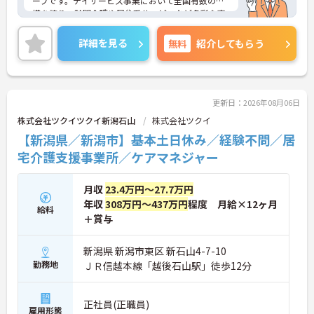
ープです。デイサービス事業において全国有数の規
・公的資格取得・自己啓発支援制度が整っており働
模を誇り、訪問介護や居住系サービスなど多彩な事
きながらケアマネジャーとしてのさらなるスキルア
業を展開することで、地域のあらゆるニーズにワン
ップを目指せます
ストップで応える体制を確立しています。ダイバー
詳細を見る
無料
紹介してもらう
シティ経営を積極的に推進し、多様な人材が能力を
【賞与過去実績最大105万円◎大手法人ならではの
発揮できる職場環境の構築に注力している点も大き
充実した待遇や福利厚生が魅力です】
な特色です。また、大規模災害を見据えたBCP（事
・実績最大105万円の賞与やプラン数手当、特定事
業継続計画）の策定や独自の感染症対策ガイドライ
業所加算手当など日々の頑張りがしっかりと給与に
ンの運用など、お客様と従業員の双方を守るリスク
更新日：2026年08月06日
還元されます
マネジメントも徹底されています。今後は、ご家族
株式会社ツクイツクイ新潟石山
株式会社ツクイ
・勤続3年以上で対象となる退職金制度や宿泊費補
がオンラインで情報を確認できるシステムや、AIを
【新潟県／新潟市】基本土日休み／経験不問／居
助などが受けられる独自の福利厚生制度ツクイPLUS
活用した相談サービスの導入など、IT技術を積極的
を完備しています
に取り入れ、在宅生活の質の向上と従業員の業務効
宅介護支援事業所／ケアマネジャー
・社内規定の範囲内で髪色や髪型をはじめネイルや
率化を両立する次世代型の介護サービスを追求して
まつげエクステが自由であり個性を大切にしながら
いく方針です。安定した事業基盤と革新への意欲を
自分らしく働けます
月収
23.4万円～27.7万円
併せ持つ、長期的なキャリア形成に最適な法人で
す。
年収
308万円～437万円
程度 月給×12ヶ月
給料
＋賞与
★おすすめPOINT★
【土日休み×残業月平均3時間！ワークライフバラ
新潟県 新潟市東区 新石山4-7-10
ンスを大切にできる環境です】
勤務地
ＪＲ信越本線「越後石山駅」徒歩12分
・基本土日休みで年間休日116日が確保されており
日勤のみのお仕事のため生活リズムを整えやすいで
す
・毎月付与されるリフレッシュ休暇を活用し連休の
正社員(正職員)
雇用形態