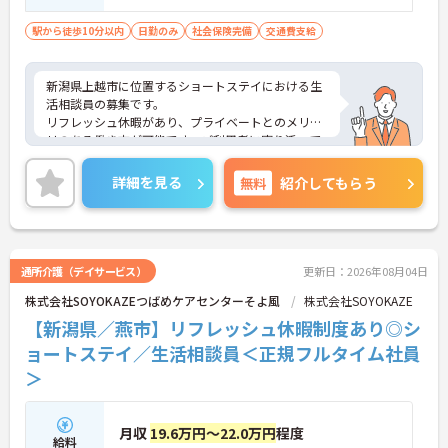
駅から徒歩10分以内
日勤のみ
社会保険完備
交通費支給
新潟県上越市に位置するショートステイにおける生
活相談員の募集です。
リフレッシュ休暇があり、プライベートとのメリハ
リのある働き方が可能です。ご利用者に寄り添って
介護サービスの提供を行っていただける方を募集し
ています。
詳細を見る
無料
紹介してもらう
ご興味のある方には、面接対策ポイントなど、さら
に詳細をご案内しますのでお気軽にご相談くださ
い！
通所介護（デイサービス）
更新日：2026年08月04日
株式会社SOYOKAZEつばめケアセンターそよ風
株式会社SOYOKAZE
【新潟県／燕市】リフレッシュ休暇制度あり◎シ
ョートステイ／生活相談員＜正規フルタイム社員
＞
月収
19.6万円～22.0万円
程度
給料