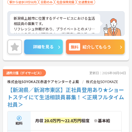
駅から徒歩10分以内
日勤のみ
社会保険完備
交通費支給
新潟県上越市に位置するデイサービスにおける生活
相談員の募集です。
リフレッシュ休暇があり、プライベートとのメリハ
リのある働き方が可能です。ご利用者に寄り添って
介護サービスの提供を行っていただける方を募集し
ています。
詳細を見る
無料
紹介してもらう
ご興味のある方には、面接対策ポイントなど、さら
に詳細をご案内しますのでお気軽にご相談くださ
い！
通所介護（デイサービス）
更新日：2026年08月04日
株式会社SOYOKAZE赤道ケアセンターそよ風
株式会社SOYOKAZE
【新潟県／新潟市東区】正社員登用あり★ショー
トステイにて生活相談員募集！＜正規フルタイム
社員＞
月収
20.0万円～22.0万円
程度 ※基本給
給料