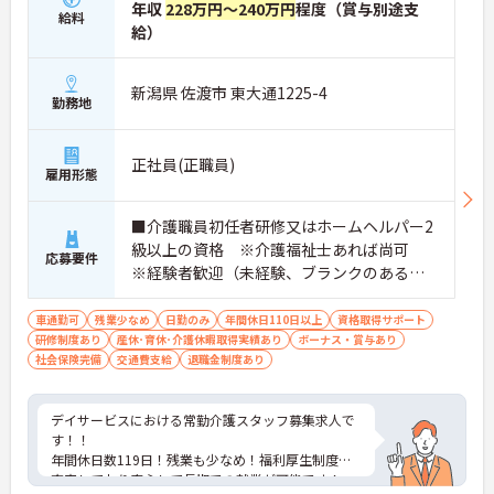
年収
228万円～240万円
程度（賞与別途支
給料
給）
新潟県 佐渡市 東大通1225-4
勤務地
正社員(正職員)
雇用形態
■介護職員初任者研修又はホームヘルパー2
級以上の資格 ※介護福祉士あれば尚可
応募要件
※経験者歓迎（未経験、ブランクのある方
相談可能） ■普通自動車運転免許（AT限定
可）
車通勤可
残業少なめ
日勤のみ
年間休日110日以上
資格取得サポート
研修制度あり
産休･育休･介護休暇取得実績あり
ボーナス・賞与あり
社会保険完備
交通費支給
退職金制度あり
デイサービスにおける常勤介護スタッフ募集求人で
す！！
年間休日数119日！残業も少なめ！福利厚生制度が
充実しており安心して長期での就業が可能です！