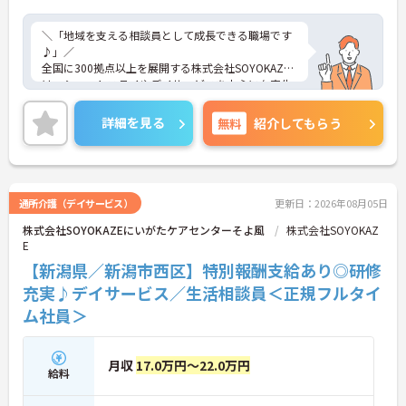
＼「地域を支える相談員として成長できる職場です
♪」／
全国に300拠点以上を展開する株式会社SOYOKAZE
は、ショートステイやデイサービスを中心に在宅生
活を支えるサービスを幅広く提供しています。ご利
用者様やご家族の意向を大切にしながら、相談業務
詳細を見る
無料
紹介してもらう
と現場支援がしっかり連動する体制を整えているの
が特徴です。医療機関や地域資源とも連携し、地域
での生活を続けるためのサポートに一貫して関われ
る点も魅力。未経験からでも段階的に成長できる環
境が整っているので、これから相談員にチャレンジ
通所介護（デイサービス）
更新日：2026年08月05日
したい方にも安心の職場です。
株式会社SOYOKAZEにいがたケアセンターそよ風
株式会社SOYOKAZ
E
■ 残業ほぼなしで無理なく働ける！
【新潟県／新潟市西区】特別報酬支給あり◎研修
充実♪デイサービス／生活相談員＜正規フルタイ
日々の働きやすさを大切にしている環境です。
ム社員＞
・シフト制で毎月の公休をしっかり確保
・年間休日107日＋リフレッシュ休暇あり
→ プライベートとのバランスも取りやすい職場です
月収
17.0万円～22.0万円
給料
■ 未経験から相談員デビューOK！