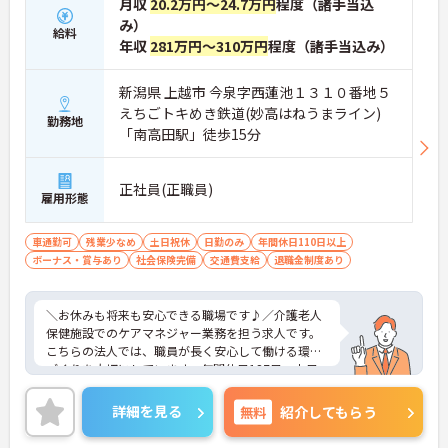
月収
20.2万円～24.7万円
程度（諸手当込
み）
給料
年収
281万円～310万円
程度（諸手当込み）
新潟県 上越市 今泉字西蓮池１３１０番地５
えちごトキめき鉄道(妙高はねうまライン)
勤務地
「南高田駅」徒歩15分
正社員(正職員)
雇用形態
車通勤可
残業少なめ
土日祝休
日勤のみ
年間休日110日以上
ボーナス・賞与あり
社会保険完備
交通費支給
退職金制度あり
＼お休みも将来も安心できる職場です♪／介護老人
保健施設でのケアマネジャー業務を担う求人です。
こちらの法人では、職員が長く安心して働ける環境
づくりを大切にしています。年間休日127日・土日
祝休みとお休みが充実しており、仕事とプライベー
トの両立を目指したい方にもおすすめです。また、
詳細を見る
無料
紹介してもらう
有給休暇・看護休暇・介護休暇は1時間単位で取得
可能なため、ご家庭の予定や急な用事にも柔軟に対