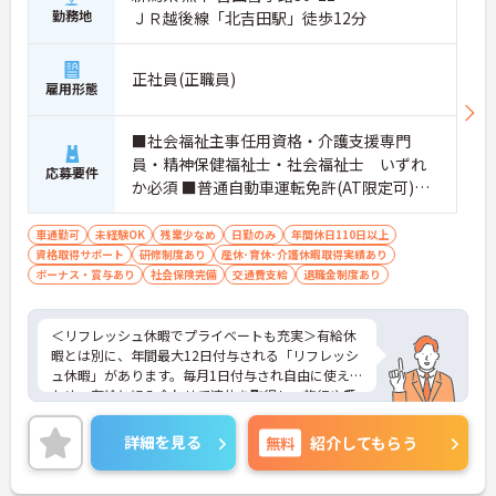
・処遇改善手当を毎月および半期末手当として全額
勤務地
ＪＲ越後線「北吉田駅」徒歩12分
還元 ・配偶者1万円や満18歳未満の子5千円の手厚
い扶養手当を支給
・結婚・出生・入学のお祝い金やヘルスチェック補
正社員(正職員)
雇用形態
助など独自の福利厚生制度を用意
【資格を活かせるキャリアアップ環境】
・公的資格取得や自己啓発支援制度を活用しスキル
■社会福祉主事任用資格・介護支援専門
アップが可能
員・精神保健福祉士・社会福祉士 いずれ
・管理職や他職種への転換など多彩なキャリアプラ
応募要件
か必須 ■普通自動車運転免許(AT限定可)
ンを用意
・髪色やネイルなどが自由で個性を大切にできる社
必須 ■経験：不問
風
車通勤可
未経験OK
残業少なめ
日勤のみ
年間休日110日以上
資格取得サポート
研修制度あり
産休･育休･介護休暇取得実績あり
ボーナス・賞与あり
社会保険完備
交通費支給
退職金制度あり
＜リフレッシュ休暇でプライベートも充実＞有給休
暇とは別に、年間最大12日付与される「リフレッシ
ュ休暇」があります。毎月1日付与され自由に使える
ため、有給と組み合わせて連休を取得し、旅行や趣
味を楽しむスタッフも多くいます。夜勤がなく日勤
のみの勤務なので、生活リズムも整えやすく、仕事
詳細を見る
無料
紹介してもらう
とプライベートのメリハリをつけて無理なく働けま
す。
＜将来を見据えた多彩なキャリアパスと待遇＞「介