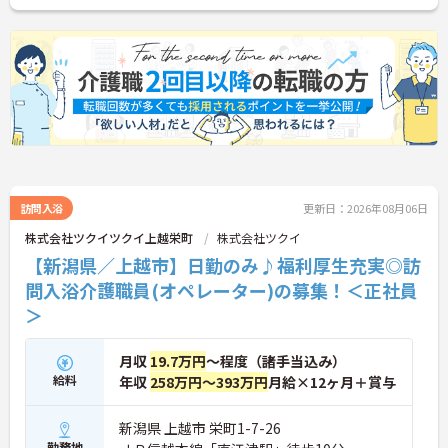
応できます。さらに定年は70歳と長く、経験を活か
しながら腰を据えて働ける環境。利用者様一人ひと
りに寄り添ったケアを大切にしながら、自分らしい
キャリアを築いていきたい方にぴったりの職場で
す。
訪問入浴
更新日：2026年08月06日
株式会社ツクイツクイ上越栄町
株式会社ツクイ
【新潟県／上越市】日勤のみ♪福利厚生充実◎訪
問入浴介護職員(オペレーター)の募集！＜正社員
＞
月収
19.7万円
～程度（諸手当込み）
給料
年収
258万円～393万円
月給×12ヶ月＋賞与
新潟県 上越市 栄町1-7-26
勤務地