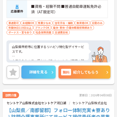
■資格・経験不問 ■普通自動車運転免許必
応募要件
須（AT限定可）
車通勤可
未経験OK
残業少なめ
住宅手当・補助
無資格OK
日勤のみ
年間休日110日以上
ブランクOK
産休･育休･介護休暇取得実績あり
ボーナス・賞与あり
社会保険完備
交通費支給
山梨県甲府市に位置するリハビリ特化型デイサービ
スです。
土日休みなので、週末はプライベートやご家庭の時
間を大切にしていただけます。
詳細を見る
無料
紹介してもらう
昇給や賞与制度があり頑張りが評価されてしっかり
と職員に還元されます。
ご興味のある方には、面接対策ポイントなど、さら
に詳細をお話しいたしますのでお気軽にご相談くだ
訪問介護
更新日：2026年04月08日
さい！
セントケア山梨株式会社セントケア河口湖
セントケア山梨株式会社
【山梨県／南都留郡】フォロー体制充実★寮あり
♪訪問介護事業所にてサービス提供責任者の募集