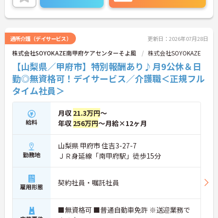
ご興味のある方には、面接対策ポイントなど、さら
に詳細をご案内しますのでお気軽にご相談くださ
い！
通所介護（デイサービス）
更新日：2026年07月28日
株式会社SOYOKAZE南甲府ケアセンターそよ風
株式会社SOYOKAZE
【山梨県／甲府市】特別報酬あり♪月9公休＆日
勤◎無資格可！デイサービス／介護職＜正規フル
タイム社員＞
月収
21.3万円
～
給料
年収
256万円
～月給×12ヶ月
山梨県 甲府市 住吉3-27-7
勤務地
ＪＲ身延線「南甲府駅」徒歩15分
契約社員・嘱託社員
雇用形態
■無資格可 ■普通自動車免許 ※送迎業務で