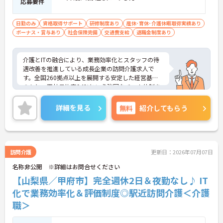
応募要件
も目指せます
【IT化と手厚いフォロー体制により、業務のストレ
日勤のみ
資格取得サポート
研修制度あり
産休･育休･介護休暇取得実績あり
スを軽減できます】
ボーナス・賞与あり
社会保険完備
交通費支給
退職金制度あり
・記録票の提出やシフト確認をすべてスマートフォ
ンで行えるため、手書きの書類作成や事業所への移
動の手間が省けケア業務に集中できます
介護とITの融合により、業務効率化とスタッフの待
・定期的な面談を通じて上司がフォローする体制が
遇改善を推進している成長企業の訪問介護求人で
あり、訪問介護でありながら孤立することなくチー
す。全国260拠点以上を展開する安定した経営基盤
ムの支援を受けながら業務に取り組めます
のもと、正社員比率94%という強固なチーム体制を
構築しています。介護福祉士資格手当や年2回の評価
面談など、専門資格と成果が収入に直結する仕組み
詳細を見る
無料
紹介してもらう
が整っています。夜勤なしの完全週休2日制（曜日固
定）を採用し、日々の記録業務はスマートフォンで
完結するため、施設勤務特有の不規則なシフトや煩
雑な事務作業の負担を抑え、ケアに専念できます。
定期的な面談で不安を解消できるフォロー体制もあ
訪問介護
更新日：2026年07月07日
り、介護福祉士としてサ責や管理者への着実なキャ
名称非公開 ※詳細はお問合せください
リアアップを目指す有資格者の方に推奨できる環境
です。
【山梨県／甲府市】完全週休2日＆夜勤なし♪ IT
化で業務効率化＆評価制度◎駅近訪問介護＜介護
★おすすめPOINT★
職＞
【夜勤なし・曜日固定の休日で、身体への負担を抑
えた働き方が実現できます】
・8:00～19:00の間での実働8時間勤務で夜勤が存在