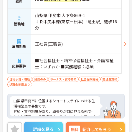
給料
山梨県 甲斐市 大下条869-1
ＪＲ中央本線(東京－松本)「竜王駅」徒歩16
勤務地
分
正社員(正職員)
雇用形態
■社会福祉士・精神保健福祉士・介護福祉
応募要件
士：いずれか ■実務経験：必須
住宅手当・補助
日勤のみ
ボーナス・賞与あり
社会保険完備
交通費支給
退職金制度あり
山梨県甲斐市に位置するショートステイにおける生
活相談員の募集です。
昇給・賞与制度があり、頑張りが目に見える形でき
ちんと評価される環境です。モチベーションアップ
につながります。資格や経験を活かしながらご勤務
いただける環境です。
詳細を見る
無料
紹介してもらう