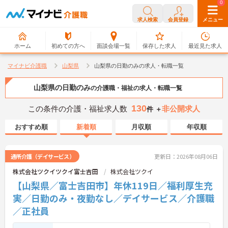
0
0
求人検索
会員登録
メニュー
ホーム
初めての方へ
面談会場一覧
保存した求人
最近見た求人
マイナビ介護職
山梨県
山梨県の日勤のみの求人・転職一覧
山梨県の日勤のみ
の介護職・福祉の求人・転職一覧
130
この条件の介護・福祉求人数
非公開求人
件 ＋
おすすめ順
新着順
月収順
年収順
通所介護（デイサービス）
更新日：2026年08月06日
株式会社ツクイツクイ富士吉田
株式会社ツクイ
【山梨県／富士吉田市】年休119日／福利厚生充
実／日勤のみ・夜勤なし／デイサービス／介護職
／正社員