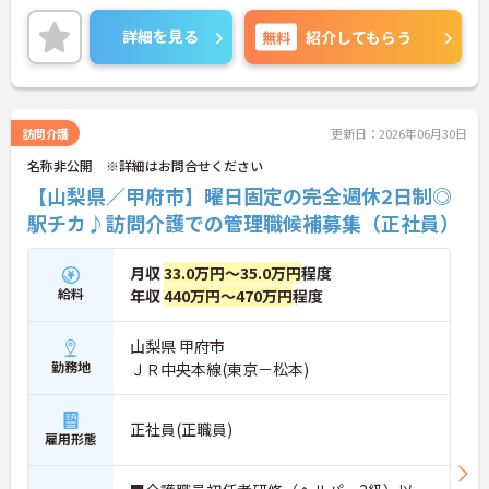
構築しています。資格手当や年2回の評価面談など、
専門資格と成果が収入に直結する仕組みが整ってい
詳細を見る
無料
紹介してもらう
ます。夜勤なしの完全週休2日制（曜日固定）を採用
し、日々の記録業務はスマートフォンで完結するた
め、施設勤務特有の不規則なシフトや煩雑な事務作
業の負担を抑え、ケアに専念できます。定期的な面
談で不安を解消できるフォロー体制もあり、介護福
訪問介護
更新日：2026年06月30日
祉士の資格取得やサ責や管理者への着実なキャリア
名称非公開 ※詳細はお問合せください
アップを目指す有資格者の方に推奨できる環境で
す。
【山梨県／甲府市】曜日固定の完全週休2日制◎
駅チカ♪訪問介護での管理職候補募集（正社員）
★おすすめPOINT★
【夜勤なし・曜日固定の休日で、身体への負担を抑
えた働き方が実現できます】
月収
33.0万円～35.0万円
程度
・8:00～19:00の間での実働8時間勤務で夜勤が存在
給料
年収
440万円～470万円
程度
しないため、生活リズムを整えながら健康的に働き
続けることができます
・完全週休2日制（曜日固定）を採用していること
山梨県 甲府市
により、先々の予定が立てやすくプライベートの時
勤務地
ＪＲ中央本線(東京－松本)
間をしっかりと確保できる環境です
【専門資格を活かした収入アップと明確なキャリア
正社員(正職員)
雇用形態
形成が期待できます】
・資格手当が支給されるほか、年2回の評価面談で
個人の頑張りが給与に還元される仕組みが整ってい