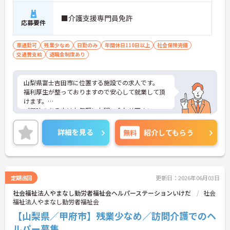
動の手間が省けケア業務に集中できます
・定期的な面談を通じて上司がフォローする体制が
■介護支援専門員免許
あり、訪問介護でありながら孤立することなくチー
応募要件
ムの支援を受けながら業務に取り組めます
車通勤可
残業少なめ
日勤のみ
年間休日110日以上
社会保険完備
交通費支給
退職金制度あり
山梨県富士吉田市に位置する施設での求人です。
福利厚生が整っておりますので安心して就業して頂
けます。
ご興味のある方はお気軽にお問い合わせ下さい。
詳細を見る
無料
紹介してもらう
定期巡回
更新日：2026年06月03日
社会福祉法人やまなし勤労者福祉会ヘルパーステーションいけだ
社会
福祉法人やまなし勤労者福祉会
【山梨県／甲府市】残業少なめ／訪問介護でのヘ
ルパー募集