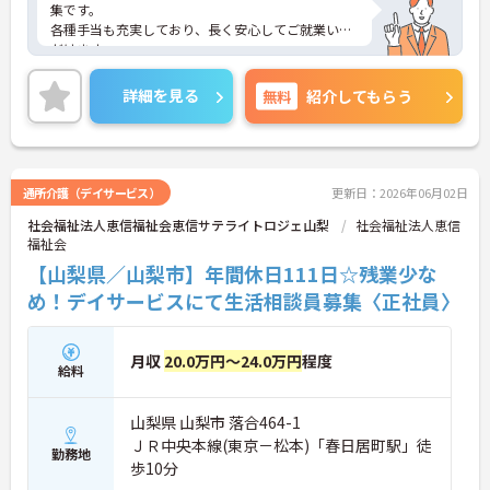
集です。
各種手当も充実しており、長く安心してご就業いた
だけます。
残業少なめなので出勤日でもプライベートの時間を
確保して頂けますよ★
詳細を見る
無料
紹介してもらう
ご興味のある方は是非お気軽にお問い合わせくださ
い。
通所介護（デイサービス）
更新日：2026年06月02日
社会福祉法人恵信福祉会恵信サテライトロジェ山梨
社会福祉法人恵信
福祉会
【山梨県／山梨市】年間休日111日☆残業少な
め！デイサービスにて生活相談員募集〈正社員〉
月収
20.0万円～24.0万円
程度
給料
山梨県 山梨市 落合464-1
ＪＲ中央本線(東京－松本)「春日居町駅」徒
勤務地
歩10分