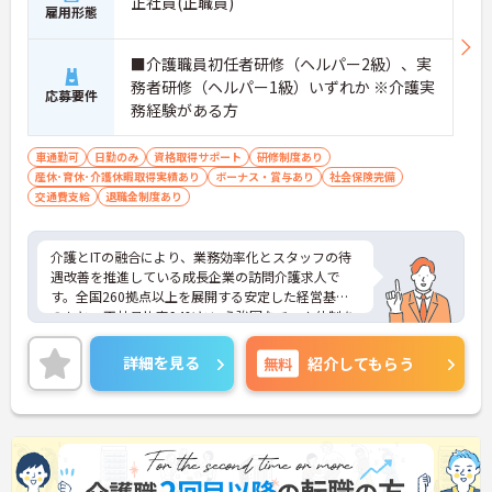
正社員(正職員)
雇用形態
■介護職員初任者研修（ヘルパー2級）、実
務者研修（ヘルパー1級）いずれか ※介護実
応募要件
務経験がある方
車通勤可
日勤のみ
資格取得サポート
研修制度あり
産休･育休･介護休暇取得実績あり
ボーナス・賞与あり
社会保険完備
交通費支給
退職金制度あり
介護とITの融合により、業務効率化とスタッフの待
遇改善を推進している成長企業の訪問介護求人で
す。全国260拠点以上を展開する安定した経営基盤
のもと、正社員比率94%という強固なチーム体制を
構築しています。資格手当や年2回の評価面談など、
専門資格と成果が収入に直結する仕組みが整ってい
詳細を見る
無料
紹介してもらう
ます。夜勤なしの完全週休2日制（曜日固定）を採用
し、日々の記録業務はスマートフォンで完結するた
め、施設勤務特有の不規則なシフトや煩雑な事務作
業の負担を抑え、ケアに専念できます。定期的な面
談で不安を解消できるフォロー体制もあり、介護福
祉士の資格取得やサ責や管理者への着実なキャリア