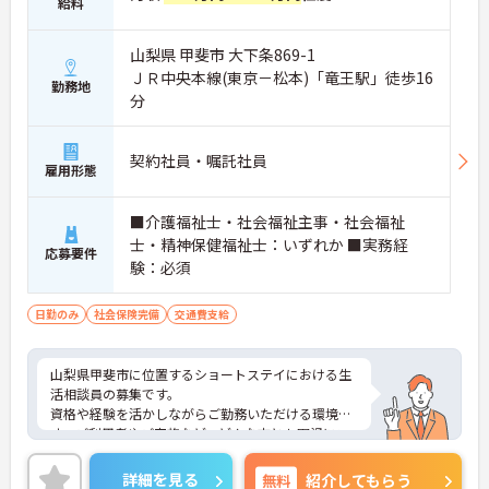
給料
い待遇と福利厚生が魅力です】
・頑張りをしっかり還元する過去実績最大105万円
の賞与や配偶者・お子様への手厚い扶養手当を支給
山梨県 甲斐市 大下条869-1
しています
ＪＲ中央本線(東京－松本)「竜王駅」徒歩16
勤務地
・宿泊費補助などが受けられる独自の「ツクイPLU
分
S」や勤続3年以上の退職金制度を完備しています
・社内規定の範囲内で髪色や髪型をはじめネイルや
まつげエクステが自由であり自分らしさを大切に働
契約社員・嘱託社員
雇用形態
けます
【有資格者のキャリアパス！手厚いチューター制度
と多彩な研修で専門性を高めます 】
■介護福祉士・社会福祉主事・社会福祉
・入社後1年間は専門のチューター（指導担当者）
士・精神保健福祉士：いずれか ■実務経
がマンツーマンで手厚くフォローするため新しい環
応募要件
験：必須
境でも安心です
・資格手当の支給や公的資格取得・自己啓発支援制
度を通じて有資格者のさらなるステップアップを後
日勤のみ
社会保険完備
交通費支給
押しします
・階層別研修や所属先以外の事業所で行う交換研修
など豊富な教育プログラムで専門職としての成長を
山梨県甲斐市に位置するショートステイにおける生
サポートしています
活相談員の募集です。
資格や経験を活かしながらご勤務いただける環境で
す。ご利用者やご家族など、どんな方とも円滑にコ
ミュニケーションをとれる方を募集しています。
ご興味のある方には、面接対策ポイントなど、さら
詳細を見る
無料
紹介してもらう