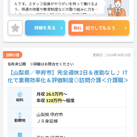
人です。スタッフ自身がやりがいを持って働けるよ
う、待遇の改善や教育制度などの取り組みに力を入
れています。IT事業本部が作成した事務処理ソフト
を導入しており、事務作業は少なく、その分ご利用
者様への対応を重視することもできます。入社後の
詳細を見る
無料
紹介してもらう
研修はもちろん、介護技術研修、PC研修、マナー研
修、資格取得のための勉強会等ステップに応じて用
意されており安心してご就業いただけます。
ご興味を持たれた方は面接対策ポイントや求人の詳
細などお話しいたしますのでお気軽にお問い合わせ
訪問介護
更新日：2026年06月29日
下さい。
名称非公開 ※詳細はお問合せください
【山梨県／甲府市】完全週休2日＆夜勤なし♪ IT
化で業務効率化＆評価制度◎訪問介護＜介護職＞
月収
26.5万円
～
給料
年収
328万円
～程度
山梨県 甲府市
勤務地
ＪＲ身延線