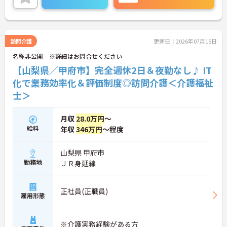
が整っています。夜勤なしの完全週休2日制（曜日固
キャリアを描けます】
定）を採用し、日々の記録業務はスマートフォンで
・全国367拠点以上を展開する大手グループの運営
完結するため、施設勤務特有の不規則なシフトや煩
により、安定した環境で長く働き続けることができ
雑な事務作業の負担を抑え、ケアに専念できます。
ます
定期的な面談で不安を解消できるフォロー体制もあ
訪問介護
更新日：2026年07月15日
・日勤のみの勤務で転勤の心配もないため、地元で
り、介護福祉士としてサ責や管理者への着実なキャ
ご家庭と両立しながら長期的な視点でキャリアを築
名称非公開 ※詳細はお問合せください
リアアップを目指す有資格者の方に推奨できる環境
けます
です。
【山梨県／甲府市】完全週休2日＆夜勤なし♪ IT
化で業務効率化＆評価制度◎訪問介護＜介護福祉
★おすすめPOINT★
士＞
【夜勤なし・曜日固定の休日で、身体への負担を抑
えた働き方が実現できます】
・8:00～19:00の間での実働8時間勤務で夜勤が存在
月収
28.0万円
～
しないため、生活リズムを整えながら健康的に働き
給料
年収
346万円
～程度
続けることができます
・完全週休2日制（曜日固定）を採用していること
により、先々の予定が立てやすくプライベートの時
山梨県 甲府市
間をしっかりと確保できる環境です
勤務地
ＪＲ身延線
【専門資格を活かした収入アップと明確なキャリア
形成が期待できます】
正社員(正職員)
・介護福祉士資格手当が支給されるほか、年2回の
雇用形態
評価面談で個人の頑張りが給与に還元される仕組み
が整っています
・サービス提供責任者や管理者へのキャリアアップ
※介護実務経験がある方