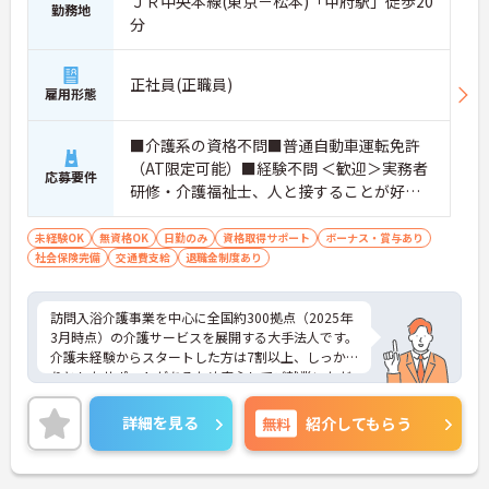
ＪＲ中央本線(東京－松本)「甲府駅」徒歩20
勤務地
分
正社員(正職員)
雇用形態
■介護系の資格不問■普通自動車運転免許
（AT限定可能）■経験不問 ＜歓迎＞実務者
応募要件
研修・介護福祉士、人と接することが好き
な方、チームワークを重視する人
未経験OK
無資格OK
日勤のみ
資格取得サポート
ボーナス・賞与あり
社会保険完備
交通費支給
退職金制度あり
訪問入浴介護事業を中心に全国約300拠点（2025年
3月時点）の介護サービスを展開する大手法人です。
介護未経験からスタートした方は7割以上、しっか
りとしたサポートがあるため安心してご就業いただ
けます。お風呂に入れなくて困っている方に、手を
差し伸べてあげられるとてもやりがいのあるお仕事
詳細を見る
無料
紹介してもらう
です。ご興味ある方には、面接対策ポイントなど、
さらに詳細をお話しいたしますのでお気軽にご相談
ください！