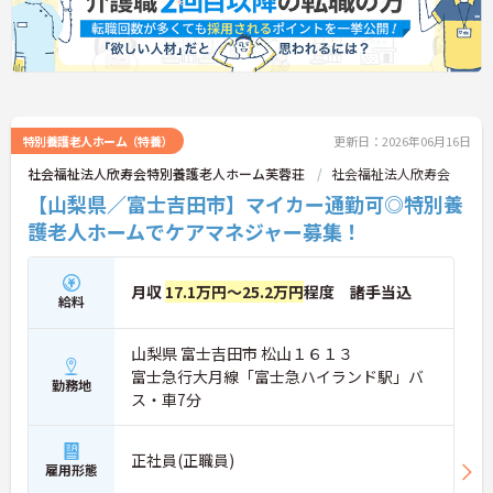
アップを目指す有資格者の方に推奨できる環境で
す。
★おすすめPOINT★
【夜勤なし・曜日固定の休日で、身体への負担を抑
えた働き方が実現できます】
・8:00～19:00の間での実働8時間勤務で夜勤が存在
しないため、生活リズムを整えながら健康的に働き
特別養護老人ホーム（特養）
更新日：2026年06月16日
続けることができます
社会福祉法人欣寿会特別養護老人ホーム芙蓉荘
社会福祉法人欣寿会
・完全週休2日制（曜日固定）を採用していること
【山梨県／富士吉田市】マイカー通勤可◎特別養
により、先々の予定が立てやすくプライベートの時
間をしっかりと確保できる環境です
護老人ホームでケアマネジャー募集！
【専門資格を活かした収入アップと明確なキャリア
形成が期待できます】
月収
17.1万円～25.2万円
程度 諸手当込
・資格手当が支給されるほか、年2回の評価面談で
給料
個人の頑張りが給与に還元される仕組みが整ってい
ます
山梨県 富士吉田市 松山１６１３
・サービス提供責任者や管理者へのキャリアアップ
富士急行大月線「富士急ハイランド駅」バ
も目指せます
勤務地
ス・車7分
【IT化と手厚いフォロー体制により、業務のストレ
スを軽減できます】
・記録票の提出やシフト確認をすべてスマートフォ
正社員(正職員)
雇用形態
ンで行えるため、手書きの書類作成や事業所への移