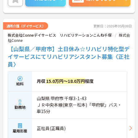
い。
通所介護（デイサービス）
更新日：2026年05月08日
株式会社Conneデイサービス リハビリテーションこんね千塚
株式会
社Conne
【山梨県／甲府市】土日休み☆リハビリ特化型デ
イサービスにてリハビリアシスタント募集〈正社
員〉
月収
15.0万円～18.0万円
程度
給料
山梨県 甲府市 千塚3-1-43
ＪＲ中央本線(東京－松本)「甲府駅」バス・
勤務地
車15分
正社員(正職員)
雇用形態