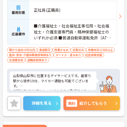
正社員(正職員)
雇用形態
■介護福祉士・社会福祉主事任用・社会福
祉士・介護支援専門員・精神保健福祉士の
応募要件
いずれか必須 ■普通自動車運転免許（AT限
定可）必須 ■経験不問 ■生活相談員業務の
経験があれば尚可
駅から徒歩10分以内
車通勤可
残業少なめ
日勤のみ
年間休日110日以上
産休･育休･介護休暇取得実績あり
ボーナス・賞与あり
社会保険完備
交通費支給
退職金制度あり
山梨県山梨市に位置するデイサービスです。最寄り
駅から徒歩10分、マイカー通勤も可能でございま
す。
年間休日が111日としっかりお休みを取得できるの
で、ワークライフバランスを大切にしたい方におす
すめです。
詳細を見る
無料
紹介してもらう
日勤のみで残業は月平均5時間程度ですので、勤務
終了後の予定も立てやすいです。
ご興味のある方には、面接対策ポイントなど、さら
に詳細をお話しいたしますのでお気軽にご相談くだ
さい！