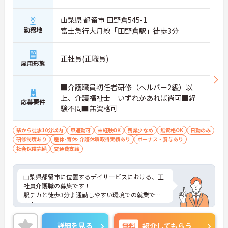
山梨県 都留市 田野倉545-1
勤務地
富士急行大月線「田野倉駅」徒歩3分
正社員(正職員)
雇用形態
■介護職員初任者研修（ヘルパー2級）以
上、介護福祉士 いずれかあれば尚可■経
応募要件
験不問■無資格可
駅から徒歩10分以内
車通勤可
未経験OK
残業少なめ
無資格OK
日勤のみ
研修制度あり
産休･育休･介護休暇取得実績あり
ボーナス・賞与あり
社会保険完備
交通費支給
山梨県都留市に位置するデイサービスにおける、正
社員介護職の募集です！
駅チカと徒歩3分♪通勤しやすい環境での就業で
す！
ご興味ある方には、面接対策ポイントなど、さらに
詳細をお話しいたしますのでお気軽にご相談くださ
詳細を見る
無料
紹介してもらう