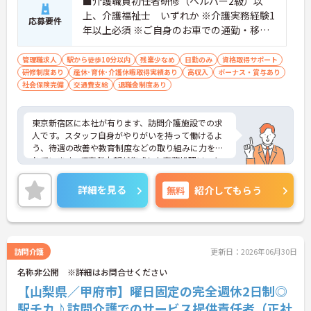
■介護職員初任者研修（ヘルパー2級）以
ます
上、介護福祉士 いずれか ※介護実務経験1
・サービス提供責任者や管理者へのキャリアアップ
応募要件
年以上必須 ※ご自身のお車での通勤・移動
も目指せます
が可能な方
【IT化と手厚いフォロー体制により、業務のストレ
管理職求人
駅から徒歩10分以内
残業少なめ
日勤のみ
資格取得サポート
スを軽減できます】
研修制度あり
産休･育休･介護休暇取得実績あり
高収入
ボーナス・賞与あり
・記録票の提出やシフト確認をすべてスマートフォ
社会保険完備
交通費支給
退職金制度あり
ンで行えるため、手書きの書類作成や事業所への移
動の手間が省けケア業務に集中できます
・定期的な面談を通じて上司がフォローする体制が
東京新宿区に本社が有ります、訪問介護施設での求
あり、訪問介護でありながら孤立することなくチー
人です。スタッフ自身がやりがいを持って働けるよ
ムの支援を受けながら業務に取り組めます
う、待遇の改善や教育制度などの取り組みに力を入
れています。IT事業本部が作成した事務処理ソフト
を導入しており、事務作業は少なく、その分ご利用
者様への対応を重視することもできます。入社後の
詳細を見る
無料
紹介してもらう
研修はもちろん、介護技術研修、PC研修、マナー研
修、資格取得のための勉強会等ステップに応じて用
意されており安心してご就業いただけます。
ご興味を持たれた方は面接対策ポイントや求人の詳
細などお話しいたしますのでお気軽にお問い合わせ
訪問介護
更新日：2026年06月30日
下さい。
名称非公開 ※詳細はお問合せください
【山梨県／甲府市】曜日固定の完全週休2日制◎
駅チカ♪訪問介護でのサービス提供責任者（正社