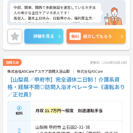
中部、関東、関西で多数施設を運営している大手法
人の希少な主任ケアマネ求人です！
高収入、基本土日休み、日勤帯のみ、福利厚生充実
など、大手法人ならではのメリットが複数ございま
す。
管理業務も担っていただきますが、管理のご経験が
詳細を見る
無料
紹介してもらう
ない方でもまずはご相談ください。
もし少しでもご興味持っていただきましたら、まず
はお気軽にアドバイザーにお問い合わせください！
訪問入浴
更新日：2026年05月18日
株式会社ASCareアスケア訪問入浴山梨
株式会社ASCare
【山梨県／甲府市】完全週休二日制！介護系資
格・経験不問◎訪問入浴オペレーター《運転あり
／正社員》
月収
21.7万円
～程度 別途運転手当
給料
山梨県 甲府市 上石田2-31-38