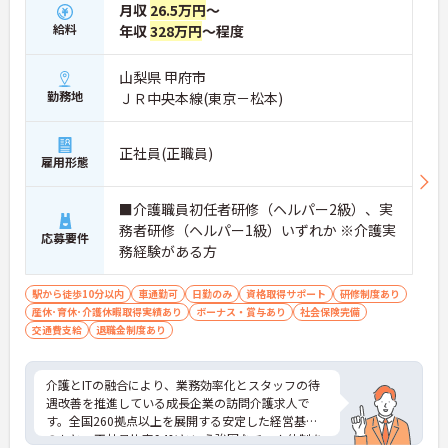
月収
26.5万円
～
しないため、生活リズムを整えながら健康的に働き
給料
年収
328万円
～程度
続けることができます
・完全週休2日制（曜日固定）を採用していること
により、先々の予定が立てやすくプライベートの時
山梨県 甲府市
間をしっかりと確保できる環境です
勤務地
ＪＲ中央本線(東京－松本)
【専門資格を活かした収入アップと明確なキャリア
形成が期待できます】
正社員(正職員)
・介護福祉士資格手当が支給されるほか、年2回の
雇用形態
評価面談で個人の頑張りが給与に還元される仕組み
が整っています
■介護職員初任者研修（ヘルパー2級）、実
・サービス提供責任者や管理者へのキャリアアップ
務者研修（ヘルパー1級）いずれか ※介護実
も目指せます
応募要件
務経験がある方
【IT化と手厚いフォロー体制により、業務のストレ
スを軽減できます】
駅から徒歩10分以内
車通勤可
日勤のみ
資格取得サポート
研修制度あり
・記録票の提出やシフト確認をすべてスマートフォ
産休･育休･介護休暇取得実績あり
ボーナス・賞与あり
社会保険完備
ンで行えるため、手書きの書類作成や事業所への移
交通費支給
退職金制度あり
動の手間が省けケア業務に集中できます
・定期的な面談を通じて上司がフォローする体制が
あり、訪問介護でありながら孤立することなくチー
介護とITの融合により、業務効率化とスタッフの待
ムの支援を受けながら業務に取り組めます
遇改善を推進している成長企業の訪問介護求人で
す。全国260拠点以上を展開する安定した経営基盤
のもと、正社員比率94%という強固なチーム体制を