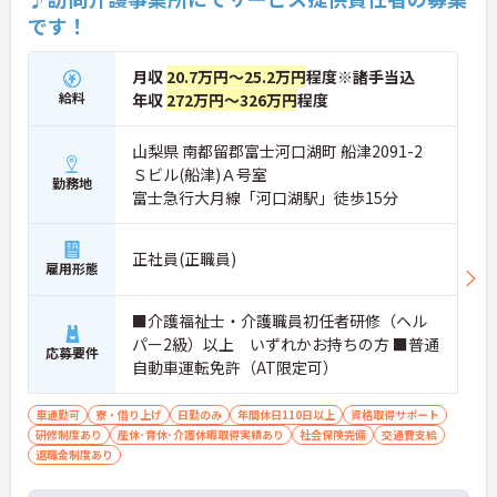
です！
月収
20.7万円～25.2万円
程度※諸手当込
給料
年収
272万円～326万円
程度
山梨県 南都留郡富士河口湖町 船津2091-2
Ｓビル(船津)Ａ号室
勤務地
富士急行大月線「河口湖駅」徒歩15分
正社員(正職員)
雇用形態
■介護福祉士・介護職員初任者研修（ヘル
パー2級）以上 いずれかお持ちの方 ■普通
応募要件
自動車運転免許（AT限定可）
車通勤可
寮・借り上げ
日勤のみ
年間休日110日以上
資格取得サポート
研修制度あり
産休･育休･介護休暇取得実績あり
社会保険完備
交通費支給
退職金制度あり