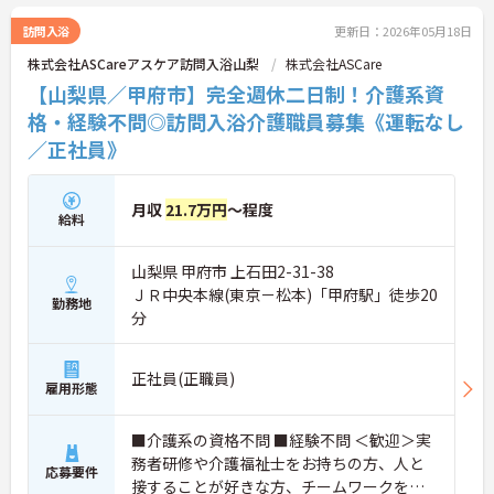
訪問入浴
更新日：2026年05月18日
株式会社ASCareアスケア訪問入浴山梨
株式会社ASCare
【山梨県／甲府市】完全週休二日制！介護系資
格・経験不問◎訪問入浴介護職員募集《運転なし
／正社員》
月収
21.7万円
～程度
給料
山梨県 甲府市 上石田2-31-38
ＪＲ中央本線(東京－松本)「甲府駅」徒歩20
勤務地
分
正社員(正職員)
雇用形態
■介護系の資格不問 ■経験不問 ＜歓迎＞実
務者研修や介護福祉士をお持ちの方、人と
応募要件
接することが好きな方、チームワークを重