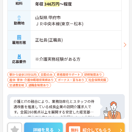
給料
年収
346万円
～程度
・入社時研修やサービス別研修など多彩な研修があ
るため、着実に知識と技術を深められます
・OJT研修を通じて現場での実践的なサポートを受
山梨県 甲府市
けられるので、安心して業務をスタートできます
勤務地
ＪＲ中央本線(東京－松本)
【リフレッシュ休暇を活用して無理なく長く働ける
環境です】
・有給休暇とは別に年間17日間のリフレッシュ休暇
正社員(正職員)
があるため、心身ともにしっかりと休むことができ
雇用形態
ます
・平日の休暇取得もしやすい体制により、ご自身の
時間やご家族との時間を大切にしながら働き続けら
※介護実務経験がある方
応募要件
れます
【特別報酬制度で日々の頑張りが評価につながりま
す】
駅から徒歩10分以内
日勤のみ
資格取得サポート
研修制度あり
・業績や評価に応じた特別報酬制度が設けられてい
産休･育休･介護休暇取得実績あり
ボーナス・賞与あり
社会保険完備
るため、日々の努力が還元されるやりがいを感じら
交通費支給
退職金制度あり
れます
【自分らしいスタイルでいきいきと活躍できる環境
です】
介護とITの融合により、業務効率化とスタッフの待
・髪色や髪型、ネイルなどが原則自由となっている
遇改善を推進している成長企業の訪問介護求人で
ため、個性を大切にしながら働くことができます
す。全国260拠点以上を展開する安定した経営基盤
・社員一人ひとりの価値観を尊重する社風のもと
のもと、正社員比率94%という強固なチーム体制を
で、無理なくご自身らしく働き続けることが期待で
構築しています。介護福祉士資格手当や年2回の評価
きます
面談など、専門資格と成果が収入に直結する仕組み
詳細を見る
無料
紹介してもらう
【全国展開の安定基盤と日勤のみの環境で長期的な