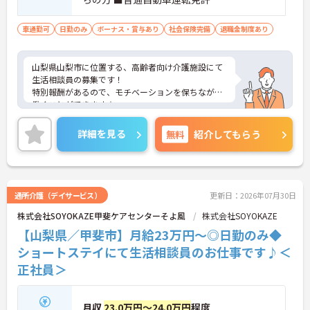
車通勤可
日勤のみ
ボーナス・賞与あり
社会保険完備
退職金制度あり
山梨県山梨市に位置する、高齢者向け介護施設にて
生活相談員の募集です！
特別報酬があるので、モチベーションを保ちながら
働くことができます☆
また、駅から徒歩7分の立地で、マイカー通勤も可
能なので通勤らくらくです◎
詳細を見る
無料
紹介してもらう
ご興味のある方には、面接対策ポイントなど、さら
に詳細をお話しいたしますのでお気軽にご相談くだ
さい！
通所介護（デイサービス）
更新日：2026年07月30日
株式会社SOYOKAZE甲斐ケアセンターそよ風
株式会社SOYOKAZE
【山梨県／甲斐市】月給23万円～◎日勤のみ◆
ショートステイにて生活相談員のお仕事です♪＜
正社員＞
月収
23.0万円～24.0万円
程度