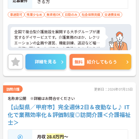
応募要件
きる方
車通勤可
残業少なめ
無資格OK
日勤のみ
社会保険完備
交通費支給
全国で複合型介護施設を展開する大手グループが運
営するデイサービスです。介護業務のほか、レクリ
エーションの企画や運営、機能訓練、送迎など幅広
い業務に関わることができ、お客様からの「ありが
とう」を直接やりがいにできる環境です。有給休暇
とは別に年間17日間のリフレッシュ休暇が付与さ
詳細を見る
無料
紹介してもらう
れ、平日の取得もしやすいため、ご家庭との両立や
ご自身の趣味など、プライベートを大切にしながら
日勤帯で無理なく働き続けられます。髪色やネイル
なども原則自由となっており、ご自身のスタイルを
保ちながらいきいきと働ける点も魅力です。また、
訪問介護
更新日：2026年07月15日
個人の評価等に応じて支払われる特別報酬制度があ
名称非公開 ※詳細はお問合せください
り、頑張りがしっかりと還元されます。定年後も70
歳まで再雇用制度を利用して働けるため、資格と経
【山梨県／甲府市】完全週休2日＆夜勤なし♪ IT
験を活かして長く安定したキャリアを築いていきた
化で業務効率化＆評価制度◎訪問介護＜介護福祉
い方に大変おすすめの求人です。
士＞
★おすすめPOINT★
【充実した研修体制でさらなるスキルアップが期待
月収
28.0万円
～
できます】