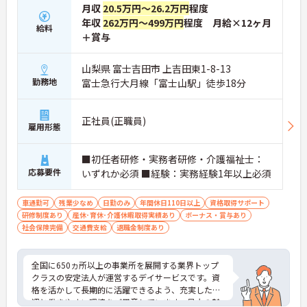
月収
20.5万円～26.2万円
程度
年収
262万円～499万円
程度 月給×12ヶ月
給料
＋賞与
山梨県 富士吉田市 上吉田東1-8-13
勤務地
富士急行大月線「富士山駅」徒歩18分
正社員(正職員)
雇用形態
■初任者研修・実務者研修・介護福祉士：
応募要件
いずれか必須 ■経験：実務経験1年以上必須
車通勤可
残業少なめ
日勤のみ
年間休日110日以上
資格取得サポート
研修制度あり
産休･育休･介護休暇取得実績あり
ボーナス・賞与あり
社会保険完備
交通費支給
退職金制度あり
全国に650ヵ所以上の事業所を展開する業界トップ
クラスの安定法人が運営するデイサービスです。資
格を活かして長期的に活躍できるよう、充実した待
遇と働きやすい環境をご用意しています。最大の魅