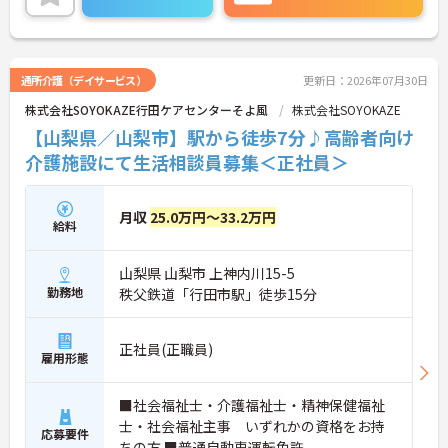
に詳細をご案内しますのでお気軽にご相談くださ
い！
通所介護（デイサービス）
更新日：2026年07月30日
株式会社SOYOKAZE行田ケアセンターそよ風
株式会社SOYOKAZE
【山梨県／山梨市】駅から徒歩7分♪高齢者向け
介護施設にて生活相談員募集＜正社員＞
月収
25.0万円～33.2万円
給料
山梨県 山梨市 上神内川15-5
勤務地
秩父鉄道「行田市駅」徒歩15分
正社員(正職員)
雇用形態
■社会福祉士・介護福祉士・精神保健福祉
士・社会福祉主事 いずれかの資格をお持
応募要件
ちの方 ■普通自動車運転免許