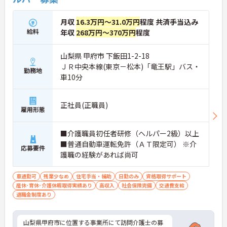
月収
16.3万円～31.0万円
程度 共済手当込み
給料
年収
268万円～370万円
程度
山梨県 甲府市 下飯田1-2-18
ＪＲ中央本線(東京－松本)「竜王駅」バス・
勤務地
車10分
正社員(正職員)
雇用形態
■介護職員初任者研修（ヘルパー2級）以上
■普通自動車運転免許（ＡＴ限定可） ※介
応募要件
護職の経験があれば尚可
車通勤可
残業少なめ
住宅手当・補助
日勤のみ
資格取得サポート
産休･育休･介護休暇取得実績あり
高収入
社会保険完備
交通費支給
退職金制度あり
山梨県甲府市に位置する事業所にて訪問介護士の募