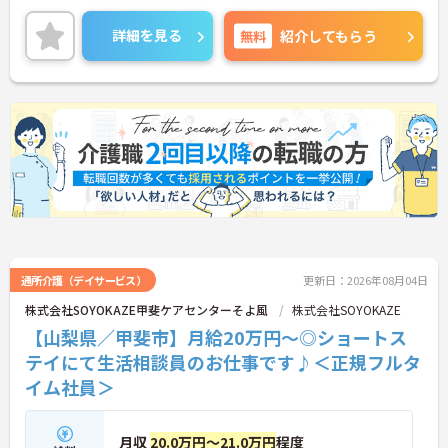
力は夜勤なしの日勤のみで年間休日は119日しっか
り確保できる点にあります。毎月付与されるリフレ
詳細を見る
無料
紹介してもらう
ッシュ休暇を利用して連休の取得も可能です。ま
た、子育てサポート企業として「くるみん認定」を
取得しており、こども休暇や充実した扶養手当など
ご家庭との両立を後押しする制度が整っています。
入社後1年間は専用のチューターがつき手厚くフォ
ローするため、新しい環境への不安を軽減できま
す。最大105万円の賞与支給の実績や、宿泊費補助
等の独自の福利厚生制度も備わっており、有資格者
の方がご自身の個性を大切にしながらやりがいを持
って働き続けられるおすすめの職場です。
★おすすめPOINT★
【夜勤なし×年間休日119日！オンオフのメリハリ
をつけて働ける環境です】
通所介護（デイサービス）
更新日：2026年08月04日
・身体への負担が少ない夜勤なしの勤務で年間休日
株式会社SOYOKAZE甲斐ケアセンターそよ風
株式会社SOYOKAZE
119日がしっかりと確保されています
【山梨県／甲斐市】月給20万円～◎ショートス
・毎月1日付与されるリフレッシュ休暇と有給を組
み合わせて連休を取得しプライベートを満喫できま
テイにて生活相談員のお仕事です♪＜正規フルタ
す
イム社員＞
・子育てサポート企業として「くるみん認定」を取
得しており未就学児向けのこども休暇など支援体制
が万全です
月収
20.0万円～21.0万円
程度
【賞与実績最大105万円◎大手法人ならではの手厚