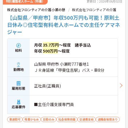
特別養護老人ホーム（特養）
更新日：2026年06月02日
株式会社フロンティアの介護小瀬の憩
株式会社フロンティアの介護
【山梨県／甲府市】年収500万円も可能！原則土
日休み◎住宅型有料老人ホームでの主任ケアマネ
ジャー
月収
35.7万円
～程度 諸手当込
給料
年収
500万円
～程度
山梨県 甲府市 小瀬町777番地1
勤務地
ＪＲ身延線「甲斐住吉駅」バス・車8分
正社員(正職員)
雇用形態
■主任介護支援専門員
応募要件
車通勤可
残業少なめ
日勤のみ
社会保険完備
交通費支給
退職金制度あり