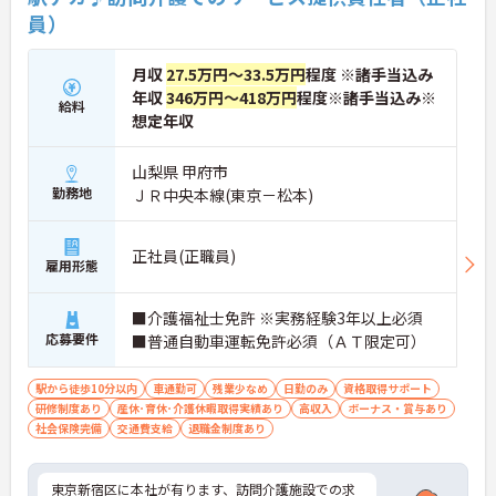
員）
月収
27.5万円～33.5万円
程度 ※諸手当込み
年収
346万円～418万円
程度※諸手当込み※
給料
想定年収
山梨県 甲府市
勤務地
ＪＲ中央本線(東京－松本)
正社員(正職員)
雇用形態
■介護福祉士免許 ※実務経験3年以上必須
応募要件
■普通自動車運転免許必須（ＡＴ限定可）
駅から徒歩10分以内
車通勤可
残業少なめ
日勤のみ
資格取得サポート
研修制度あり
産休･育休･介護休暇取得実績あり
高収入
ボーナス・賞与あり
社会保険完備
交通費支給
退職金制度あり
東京新宿区に本社が有ります、訪問介護施設での求