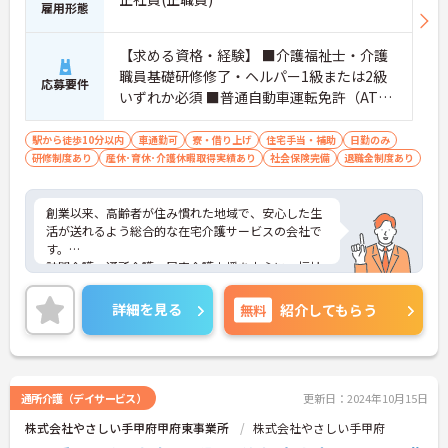
雇用形態
【求める資格・経験】 ■介護福祉士・介護
職員基礎研修修了・ヘルパー1級または2級
応募要件
いずれか必須 ■普通自動車運転免許（AT限
定可）
駅から徒歩10分以内
車通勤可
寮・借り上げ
住宅手当・補助
日勤のみ
研修制度あり
産休･育休･介護休暇取得実績あり
社会保険完備
退職金制度あり
創業以来、高齢者が住み慣れた地域で、安心した生
活が送れるよう総合的な在宅介護サービスの会社で
す。
訪問介護、通所介護、居宅介護支援を中心に、福祉
用具、訪問入浴、小規模多機能型居宅介護等、幅広
いサービスを提供することで利用者様だけでなく、
詳細を見る
無料
紹介してもらう
社員もイキイキと出来る会社を目指し甲府エリアを
中心に現在も成長し続けています。
通所介護（デイサービス）
更新日：2024年10月15日
株式会社やさしい手甲府甲府東事業所
株式会社やさしい手甲府