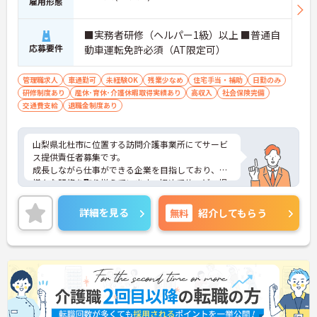
雇用形態
■実務者研修（ヘルパー1級）以上 ■普通自
応募要件
動車運転免許必須（AT限定可）
管理職求人
車通勤可
未経験OK
残業少なめ
住宅手当・補助
日勤のみ
研修制度あり
産休･育休･介護休暇取得実績あり
高収入
社会保険完備
交通費支給
退職金制度あり
山梨県北杜市に位置する訪問介護事業所にてサービ
ス提供責任者募集です。
成長しながら仕事ができる企業を目指しており、
様々な研修を取り揃えています。初めてサービス提
供責任者にチャレンジする方も、丁寧に指導してく
ださいますので、ご安心ください！
詳細を見る
無料
紹介してもらう
ご興味のある方には、面接対策ポイントなど、さら
に詳細をお話しいたしますので、お気軽にご相談く
ださい。