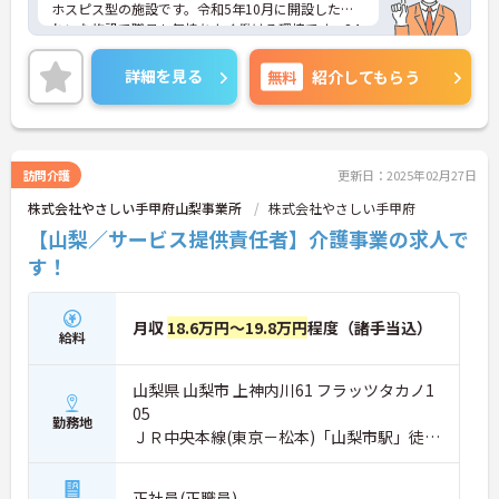
ホスピス型の施設です。令和5年10月に開設したき
れいな施設で職員も気持ちよく働ける環境です。24
時間看護師常駐のため、安心して業務に専念できま
す。ご興味のある方には、面接対策ポイントなど、
詳細を見る
無料
紹介してもらう
さらに詳細をお話ししますのでお気軽にご相談くだ
さい！
訪問介護
更新日：2025年02月27日
株式会社やさしい手甲府山梨事業所
株式会社やさしい手甲府
【山梨／サービス提供責任者】介護事業の求人で
す！
月収
18.6万円～19.8万円
程度（諸手当込）
給料
山梨県 山梨市 上神内川61 フラッツタカノ1
05
勤務地
ＪＲ中央本線(東京－松本)「山梨市駅」徒歩
4分
正社員(正職員)