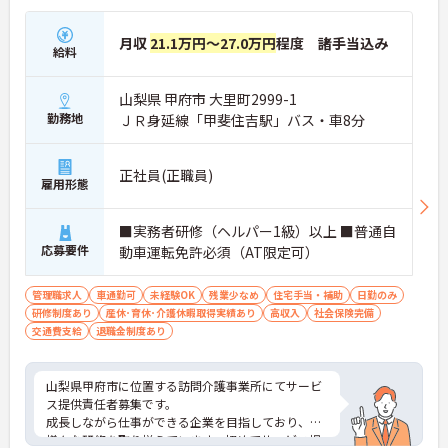
月収
21.1万円～27.0万円
程度 諸手当込み
給料
山梨県 甲府市 大里町2999-1
勤務地
ＪＲ身延線「甲斐住吉駅」バス・車8分
正社員(正職員)
雇用形態
■実務者研修（ヘルパー1級）以上 ■普通自
応募要件
動車運転免許必須（AT限定可）
管理職求人
車通勤可
未経験OK
残業少なめ
住宅手当・補助
日勤のみ
研修制度あり
産休･育休･介護休暇取得実績あり
高収入
社会保険完備
交通費支給
退職金制度あり
山梨県甲府市に位置する訪問介護事業所にてサービ
ス提供責任者募集です。
成長しながら仕事ができる企業を目指しており、
様々な研修を取り揃えています。初めてサービス提