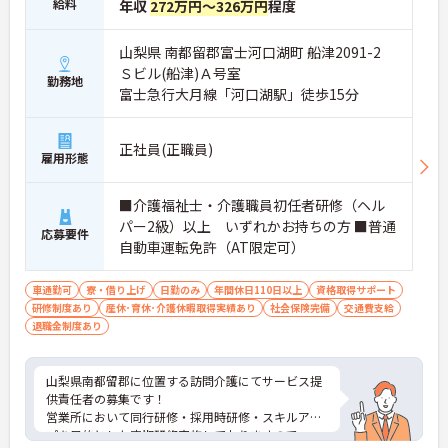
給料
年収
272万円～326万円
程度
山梨県 南都留郡富士河口湖町 船津2091-2
Ｓビル(船津)Ａ号室
勤務地
富士急行大月線「河口湖駅」徒歩15分
正社員(正職員)
雇用形態
■介護福祉士・介護職員初任者研修（ヘル
パー2級）以上 いずれかお持ちの方 ■普通
応募要件
自動車運転免許（AT限定可）
車通勤可
寮・借り上げ
日勤のみ
年間休日110日以上
資格取得サポート
研修制度あり
産休･育休･介護休暇取得実績あり
社会保険完備
交通費支給
退職金制度あり
山梨県南都留郡に位置する訪問介護にてサービス提
供責任者の募集です！
営業所において同行研修・採用時研修・スキルアッ
プを目的とした定期研修実施しておりますので、ス