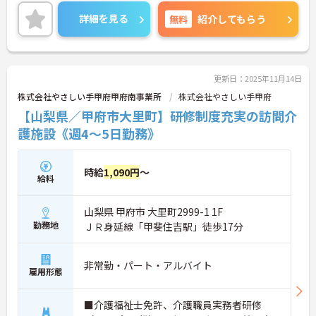
あり安心して働ける環境が魅力の職場です。ご興味
のある方は面接ポイントなどをお伝えしますので、
詳細を見る
無料
紹介してもらう
お気軽にお問い合わせください。
更新日：2025年11月14日
株式会社やさしい手甲府甲府南事業所
株式会社やさしい手甲府
【山梨県／甲府市大里町】研修制度充実の訪問介
護施設《週4～5日勤務》
時給
1,090円
～
給料
山梨県 甲府市 大里町2999-1 1F
勤務地
ＪＲ身延線「甲斐住吉駅」徒歩17分
非常勤・パート・アルバイト
雇用形態
■介護福祉士免許、介護職員実務者研修