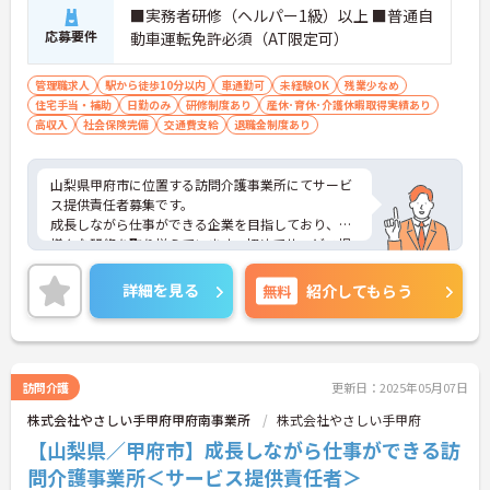
■実務者研修（ヘルパー1級）以上 ■普通自
応募要件
動車運転免許必須（AT限定可）
管理職求人
駅から徒歩10分以内
車通勤可
未経験OK
残業少なめ
住宅手当・補助
日勤のみ
研修制度あり
産休･育休･介護休暇取得実績あり
高収入
社会保険完備
交通費支給
退職金制度あり
山梨県甲府市に位置する訪問介護事業所にてサービ
ス提供責任者募集です。
成長しながら仕事ができる企業を目指しており、
様々な研修を取り揃えています。初めてサービス提
供責任者にチャレンジする方も、丁寧に指導してく
ださいますので、ご安心ください！
詳細を見る
無料
紹介してもらう
ご興味のある方には、面接対策ポイントなど、さら
に詳細をお話しいたしますので、お気軽にご相談く
ださい。
訪問介護
更新日：2025年05月07日
株式会社やさしい手甲府甲府南事業所
株式会社やさしい手甲府
【山梨県／甲府市】成長しながら仕事ができる訪
問介護事業所＜サービス提供責任者＞