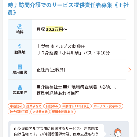
時♪訪問介護でのサービス提供責任者募集《正社
員》
月収
30.3万円
～
給料
山梨県 南アルプス市 藤田
勤務地
ＪＲ身延線「小井川駅」バス・車10分
正社員(正職員)
雇用形態
■介護福祉士 ■介護職務経験者（必須）、
応募要件
管理者経験あれば尚可
車通勤可
残業少なめ
日勤のみ
年間休日110日以上
ボーナス・賞与あり
社会保険完備
交通費支給
退職金制度あり
山梨県南アルプス市に位置するサービス付き高齢者
向け住宅です。24時間看護師常駐、医療支援も行う