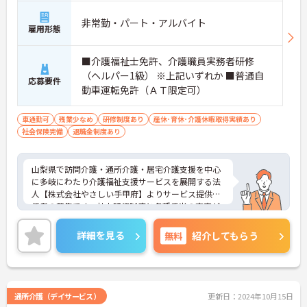
非常勤・パート・アルバイト
雇用形態
■介護福祉士免許、介護職員実務者研修
（ヘルパー1級） ※上記いずれか ■普通自
応募要件
動車運転免許（ＡＴ限定可）
車通勤可
残業少なめ
研修制度あり
産休･育休･介護休暇取得実績あり
社会保険完備
退職金制度あり
山梨県で訪問介護・通所介護・居宅介護支援を中心
に多岐にわたり介護福祉支援サービスを展開する法
人【株式会社やさしい手甲府】よりサービス提供責
任者の募集です。社内研修制度と各種手当の充実が
あり安心して働ける環境が魅力の職場です。ご興味
のある方は面接ポイントなどをお伝えしますので、
詳細を見る
無料
紹介してもらう
お気軽にお問い合わせください。
通所介護（デイサービス）
更新日：2024年10月15日