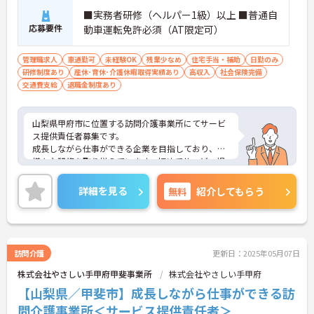
■実務者研修（ヘルパー1級）以上 ■普通自
応募要件
動車運転免許必須（AT限定可）
管理職求人
車通勤可
未経験OK
残業少なめ
住宅手当・補助
日勤のみ
研修制度あり
産休･育休･介護休暇取得実績あり
高収入
社会保険完備
交通費支給
退職金制度あり
山梨県甲府市に位置する訪問介護事業所にてサービ
ス提供責任者募集です。
成長しながら仕事ができる企業を目指しており、
様々な研修を取り揃えています。初めてサービス提
供責任者にチャレンジする方も、丁寧に指導してく
ださいますので、ご安心ください！
詳細を見る
無料
紹介してもらう
ご興味のある方には、面接対策ポイントなど、さら
に詳細をお話しいたしますので、お気軽にご相談く
ださい。
訪問介護
更新日：2025年05月07日
株式会社やさしい手甲府甲斐事業所
株式会社やさしい手甲府
【山梨県／甲斐市】成長しながら仕事ができる訪
問介護事業所＜サービス提供責任者＞