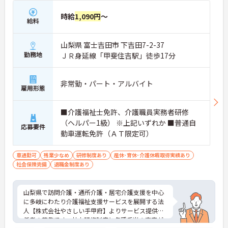
時給
1,090円
～
給料
山梨県 富士吉田市 下吉田7-2-37
勤務地
ＪＲ身延線「甲斐住吉駅」徒歩17分
非常勤・パート・アルバイト
雇用形態
■介護福祉士免許、介護職員実務者研修
（ヘルパー1級） ※上記いずれか ■普通自
応募要件
動車運転免許（ＡＴ限定可）
車通勤可
残業少なめ
研修制度あり
産休･育休･介護休暇取得実績あり
社会保険完備
退職金制度あり
山梨県で訪問介護・通所介護・居宅介護支援を中心
に多岐にわたり介護福祉支援サービスを展開する法
人【株式会社やさしい手甲府】よりサービス提供責
任者の募集です。社内研修制度と各種手当の充実が