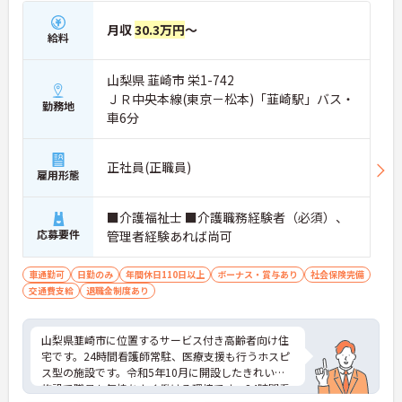
月収
30.3万円
～
給料
山梨県 韮崎市 栄1-742
ＪＲ中央本線(東京－松本)「韮崎駅」バス・
勤務地
車6分
正社員(正職員)
雇用形態
■介護福祉士 ■介護職務経験者（必須）、
応募要件
管理者経験あれば尚可
車通勤可
日勤のみ
年間休日110日以上
ボーナス・賞与あり
社会保険完備
交通費支給
退職金制度あり
山梨県韮崎市に位置するサービス付き高齢者向け住
宅です。24時間看護師常駐、医療支援も行うホスピ
ス型の施設です。令和5年10月に開設したきれいな
施設で職員も気持ちよく働ける環境です。24時間看