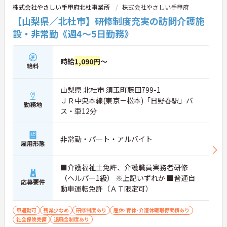
株式会社やさしい手甲府北杜事業所
株式会社やさしい手甲府
【山梨県／北杜市】研修制度充実の訪問介護施
設・非常勤《週4～5日勤務》
時給
1,090円
～
給料
山梨県 北杜市 須玉町藤田799-1
ＪＲ中央本線(東京－松本)「日野春駅」バ
勤務地
ス・車12分
非常勤・パート・アルバイト
雇用形態
■介護福祉士免許、介護職員実務者研修
（ヘルパー1級） ※上記いずれか ■普通自
応募要件
動車運転免許（ＡＴ限定可）
車通勤可
残業少なめ
研修制度あり
産休･育休･介護休暇取得実績あり
社会保険完備
退職金制度あり