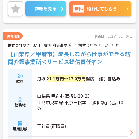
護師常駐のため、安心して業務に専念できます。ご
興味のある方には、面接対策ポイントなど、さらに
詳細を見る
無料
紹介してもらう
詳細をお話ししますのでお気軽にご相談ください！
訪問介護
更新日：2025年05月07日
株式会社やさしい手甲府甲府東事業所
株式会社やさしい手甲府
【山梨県／甲府市】成長しながら仕事ができる訪
問介護事業所＜サービス提供責任者＞
月収
21.1万円～27.0万円
程度 諸手当込み
給料
山梨県 甲府市 酒折1-20-23
ＪＲ中央本線(東京－松本)「酒折駅」徒歩10
勤務地
分
正社員(正職員)
雇用形態