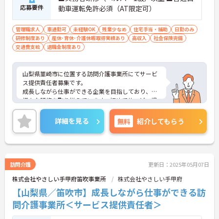
応募要件
動車運転免許必須（AT限定可）
管理職求人
車通勤可
未経験OK
残業少なめ
住宅手当・補助
日勤のみ
研修制度あり
産休･育休･介護休暇取得実績あり
高収入
社会保険完備
交通費支給
退職金制度あり
山梨県韮崎市に位置する訪問介護事業所にてサービ
ス提供責任者募集です。
成長しながら仕事ができる企業を目指しており、
様々な研修を取り揃えています。初めてサービス提
供責任者にチャレンジする方も、丁寧に指導してく
ださいますので、ご安心ください！
詳細を見る
無料
紹介してもらう
ご興味のある方には、面接対策ポイントなど、さら
に詳細をお話しいたしますので、お気軽にご相談く
ださい。
訪問介護
更新日：2025年05月07日
株式会社やさしい手甲府笛吹事業所
株式会社やさしい手甲府
【山梨県／笛吹市】成長しながら仕事ができる訪
問介護事業所＜サービス提供責任者＞