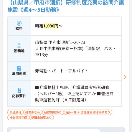
【山梨県／甲府市酒折】研修制度充実の訪問介護
施設《週4～5日勤務》
時給
1,090円
～
給料
山梨県 甲府市 酒折1-20-23
ＪＲ中央本線(東京－松本)「酒折駅」バス・
勤務地
車13分
非常勤・パート・アルバイト
雇用形態
■介護福祉士免許、介護職員実務者研修
（ヘルパー1級） ※上記いずれか ■普通自
応募要件
動車運転免許（ＡＴ限定可）
車通勤可
残業少なめ
研修制度あり
産休･育休･介護休暇取得実績あり
社会保険完備
退職金制度あり