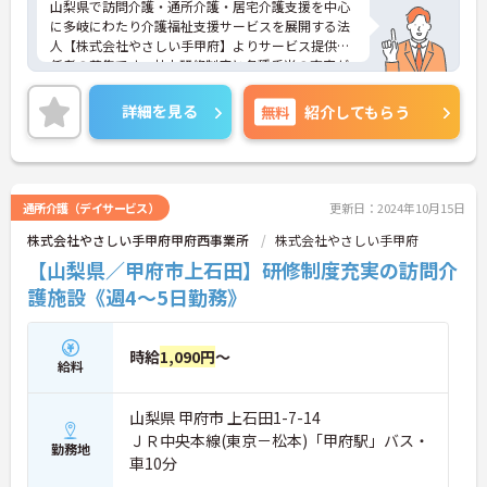
山梨県で訪問介護・通所介護・居宅介護支援を中心
に多岐にわたり介護福祉支援サービスを展開する法
人【株式会社やさしい手甲府】よりサービス提供責
任者の募集です。社内研修制度と各種手当の充実が
あり安心して働ける環境が魅力の職場です。ご興味
のある方は面接ポイントなどをお伝えしますので、
詳細を見る
無料
紹介してもらう
お気軽にお問い合わせください。
通所介護（デイサービス）
更新日：2024年10月15日
株式会社やさしい手甲府甲府西事業所
株式会社やさしい手甲府
【山梨県／甲府市上石田】研修制度充実の訪問介
護施設《週4～5日勤務》
時給
1,090円
～
給料
山梨県 甲府市 上石田1-7-14
ＪＲ中央本線(東京－松本)「甲府駅」バス・
勤務地
車10分