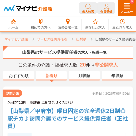
0
0
求人検索
会員登録
メニュー
ホーム
初めての方へ
面談会場一覧
保存した求人
最近見た求人
マイナビ介護職
サービス提供責任者
山梨県
山梨県のサービス提供責任
山梨県のサービス提供責任者
の求人・転職一覧
20
この条件の介護・福祉求人数
非公開求人
件 ＋
おすすめ順
新着順
月収順
年収順
訪問介護
更新日：2026年06月30日
名称非公開 ※詳細はお問合せください
【山梨県／甲府市】曜日固定の完全週休2日制◎
駅チカ♪訪問介護でのサービス提供責任者（正社
員）