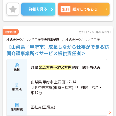
供責任者にチャレンジする方も、丁寧に指導してく
ださいますので、ご安心ください！
詳細を見る
無料
紹介してもらう
ご興味のある方には、面接対策ポイントなど、さら
に詳細をお話しいたしますので、お気軽にご相談く
ださい。
訪問介護
更新日：2025年05月07日
株式会社やさしい手甲府甲府西事業所
株式会社やさしい手甲府
【山梨県／甲府市】成長しながら仕事ができる訪
問介護事業所＜サービス提供責任者＞
月収
21.1万円～27.0万円
程度 諸手当込み
給料
山梨県 甲府市 上石田1-7-14
ＪＲ中央本線(東京－松本)「甲府駅」バス・
勤務地
車12分
正社員(正職員)
雇用形態