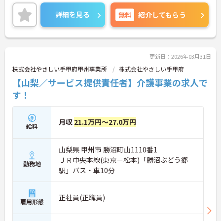
キルアップできる機会が沢山ございます。
ご興味のある方は、お気軽にお問い合わせくださ
詳細を見る
無料
紹介してもらう
い。
更新日：2026年03月31日
株式会社やさしい手甲府甲州事業所
株式会社やさしい手甲府
【山梨／サービス提供責任者】介護事業の求人で
す！
月収
21.1万円～27.0万円
給料
山梨県 甲州市 勝沼町山1110番1
ＪＲ中央本線(東京－松本)「勝沼ぶどう郷
勤務地
駅」バス・車10分
正社員(正職員)
雇用形態