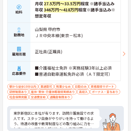
月収
27.5万円～33.5万円
程度 ※諸手当込み
年収
346万円～418万円
程度※諸手当込み※
給料
想定年収
山梨県 甲府市
勤務地
ＪＲ中央本線(東京－松本)
正社員(正職員)
雇用形態
■介護福祉士免許 ※実務経験3年以上必須
応募要件
■普通自動車運転免許必須（ＡＴ限定可）
駅から徒歩10分以内
車通勤可
残業少なめ
日勤のみ
資格取得サポート
研修制度あり
産休･育休･介護休暇取得実績あり
高収入
ボーナス・賞与あり
社会保険完備
交通費支給
退職金制度あり
東京新宿区に本社が有ります、訪問介護施設での求
人です。スタッフ自身がやりがいを持って働けるよ
う、待遇の改善や教育制度などの取り組みに力を入
れています。IT事業本部が作成した事務処理ソフト