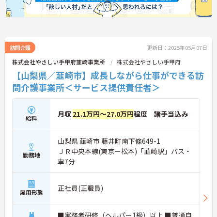
訪問介護
更新日：2025年05月07日
株式会社やさしい手甲府韮崎事業所
株式会社やさしい手甲府
【山梨県／韮崎市】成長しながら仕事ができる訪
問介護事業所＜サービス提供責任者＞
月収
21.1万円～27.0万円
程度 諸手当込み
給料
山梨県 韮崎市 藤井町南下條649-1
ＪＲ中央本線(東京－松本)「韮崎駅」バス・
勤務地
車7分
正社員(正職員)
雇用形態
■実務者研修（ヘルパー1級）以上 ■普通自