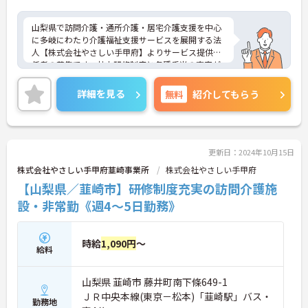
山梨県で訪問介護・通所介護・居宅介護支援を中心
に多岐にわたり介護福祉支援サービスを展開する法
人【株式会社やさしい手甲府】よりサービス提供責
任者の募集です。社内研修制度と各種手当の充実が
あり安心して働ける環境が魅力の職場です。ご興味
のある方は面接ポイントなどをお伝えしますので、
詳細を見る
無料
紹介してもらう
お気軽にお問い合わせください。
更新日：2024年10月15日
株式会社やさしい手甲府韮崎事業所
株式会社やさしい手甲府
【山梨県／韮崎市】研修制度充実の訪問介護施
設・非常勤《週4～5日勤務》
時給
1,090円
～
給料
山梨県 韮崎市 藤井町南下條649-1
ＪＲ中央本線(東京－松本)「韮崎駅」バス・
勤務地