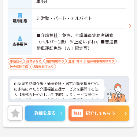
車4分
非常勤・パート・アルバイト
雇用形態
■介護福祉士免許、介護職員実務者研修
（ヘルパー1級） ※上記いずれか ■普通自
応募要件
動車運転免許（ＡＴ限定可）
車通勤可
残業少なめ
研修制度あり
産休･育休･介護休暇取得実績あり
社会保険完備
退職金制度あり
山梨県で訪問介護・通所介護・居宅介護支援を中心
に多岐にわたり介護福祉支援サービスを展開する法
人【株式会社やさしい手甲府】よりサービス提供責
任者の募集です。社内研修制度と各種手当の充実が
あり安心して働ける環境が魅力の職場です。ご興味
のある方は面接ポイントなどをお伝えしますので、
詳細を見る
無料
紹介してもらう
お気軽にお問い合わせください。