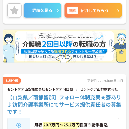
を導入しており、事務作業は少なく、その分ご利用
者様への対応を重視することもできます。入社後の
詳細を見る
無料
紹介してもらう
研修はもちろん、介護技術研修、PC研修、マナー研
修、資格取得のための勉強会等ステップに応じて用
意されており安心してご就業いただけます。
ご興味を持たれた方は面接対策ポイントや求人の詳
細などお話しいたしますのでお気軽にお問い合わせ
下さい。
訪問介護
更新日：2026年04月08日
セントケア山梨株式会社セントケア河口湖
セントケア山梨株式会社
【山梨県／南都留郡】フォロー体制充実★寮あり
♪訪問介護事業所にてサービス提供責任者の募集
です！
月収
20.7万円～25.2万円
程度※諸手当込