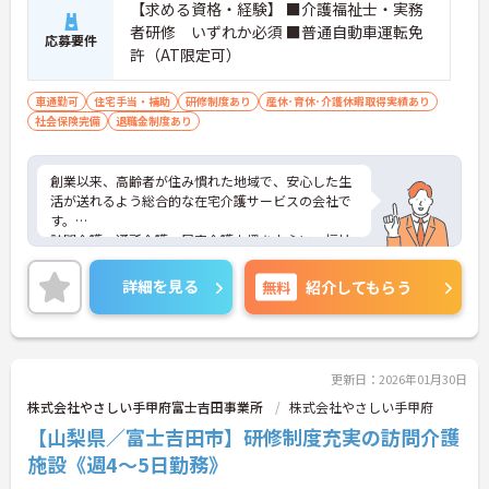
【求める資格・経験】 ■介護福祉士・実務
者研修 いずれか必須 ■普通自動車運転免
応募要件
許（AT限定可）
車通勤可
住宅手当・補助
研修制度あり
産休･育休･介護休暇取得実績あり
社会保険完備
退職金制度あり
創業以来、高齢者が住み慣れた地域で、安心した生
活が送れるよう総合的な在宅介護サービスの会社で
す。
訪問介護、通所介護、居宅介護支援を中心に、福祉
用具、訪問入浴、小規模多機
能型居宅介護等、幅広いサービスを提供することで
詳細を見る
無料
紹介してもらう
利用者様だけでなく、社員も
イキイキと出来る会社を目指し甲府エリアを中心に
現在も成長し続けています。
更新日：2026年01月30日
株式会社やさしい手甲府富士吉田事業所
株式会社やさしい手甲府
【山梨県／富士吉田市】研修制度充実の訪問介護
施設《週4～5日勤務》