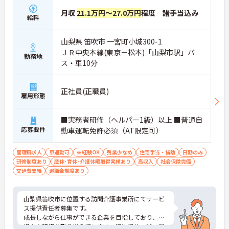
月収
21.1万円～27.0万円
程度 諸手当込み
給料
山梨県 笛吹市 一宮町小城300-1
ＪＲ中央本線(東京－松本)「山梨市駅」バ
勤務地
ス・車10分
正社員(正職員)
雇用形態
■実務者研修（ヘルパー1級）以上 ■普通自
応募要件
動車運転免許必須（AT限定可）
管理職求人
車通勤可
未経験OK
残業少なめ
住宅手当・補助
日勤のみ
研修制度あり
産休･育休･介護休暇取得実績あり
高収入
社会保険完備
交通費支給
退職金制度あり
山梨県笛吹市に位置する訪問介護事業所にてサービ
ス提供責任者募集です。
成長しながら仕事ができる企業を目指しており、
様々な研修を取り揃えています。初めてサービス提