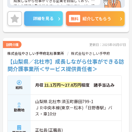
成長しながら仕事ができる企業を目指しており、
様々な研修を取り揃えています。初めてサービス提
供責任者にチャレンジする方も、丁寧に指導してく
ださいますので、ご安心ください！
詳細を見る
無料
紹介してもらう
ご興味のある方には、面接対策ポイントなど、さら
に詳細をお話しいたしますので、お気軽にご相談く
ださい。
訪問介護
更新日：2025年05月07日
株式会社やさしい手甲府北杜事業所
株式会社やさしい手甲府
【山梨県／北杜市】成長しながら仕事ができる訪
問介護事業所＜サービス提供責任者＞
月収
21.1万円～27.0万円
程度 諸手当込み
給料
山梨県 北杜市 須玉町藤田799-1
ＪＲ中央本線(東京－松本)「日野春駅」バ
勤務地
ス・車10分
正社員(正職員)