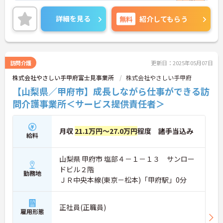
供責任者にチャレンジする方も、丁寧に指導してく
ださいますので、ご安心ください！
詳細を見る
無料
紹介してもらう
ご興味のある方には、面接対策ポイントなど、さら
に詳細をお話しいたしますので、お気軽にご相談く
ださい。
訪問介護
更新日：2025年05月07日
株式会社やさしい手甲府富士見事業所
株式会社やさしい手甲府
【山梨県／甲府市】成長しながら仕事ができる訪
問介護事業所＜サービス提供責任者＞
月収
21.1万円～27.0万円
程度 諸手当込み
給料
山梨県 甲府市 塩部４－１－１３ サンロー
ドビル２階
勤務地
ＪＲ中央本線(東京－松本)「甲府駅」0分
正社員(正職員)
雇用形態