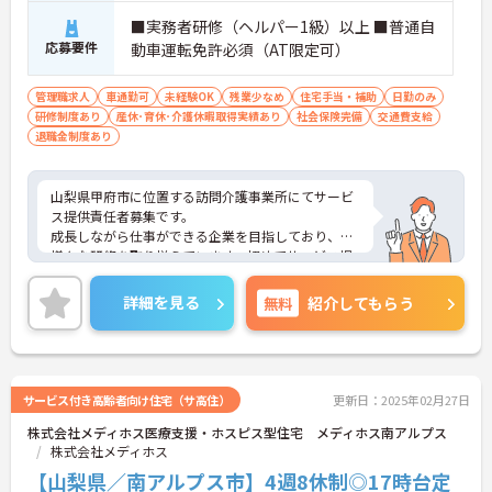
■実務者研修（ヘルパー1級）以上 ■普通自
応募要件
動車運転免許必須（AT限定可）
管理職求人
車通勤可
未経験OK
残業少なめ
住宅手当・補助
日勤のみ
研修制度あり
産休･育休･介護休暇取得実績あり
社会保険完備
交通費支給
退職金制度あり
山梨県甲府市に位置する訪問介護事業所にてサービ
ス提供責任者募集です。
成長しながら仕事ができる企業を目指しており、
様々な研修を取り揃えています。初めてサービス提
供責任者にチャレンジする方も、丁寧に指導してく
ださいますので、ご安心ください！
詳細を見る
無料
紹介してもらう
ご興味のある方には、面接対策ポイントなど、さら
に詳細をお話しいたしますので、お気軽にご相談く
ださい。
サービス付き高齢者向け住宅（サ高住）
更新日：2025年02月27日
株式会社メディホス医療支援・ホスピス型住宅 メディホス南アルプス
株式会社メディホス
【山梨県／南アルプス市】4週8休制◎17時台定