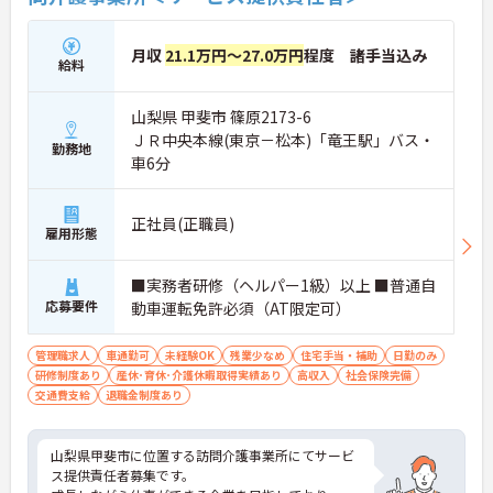
月収
21.1万円～27.0万円
程度 諸手当込み
給料
山梨県 甲斐市 篠原2173-6
ＪＲ中央本線(東京－松本)「竜王駅」バス・
勤務地
車6分
正社員(正職員)
雇用形態
■実務者研修（ヘルパー1級）以上 ■普通自
応募要件
動車運転免許必須（AT限定可）
管理職求人
車通勤可
未経験OK
残業少なめ
住宅手当・補助
日勤のみ
研修制度あり
産休･育休･介護休暇取得実績あり
高収入
社会保険完備
交通費支給
退職金制度あり
山梨県甲斐市に位置する訪問介護事業所にてサービ
ス提供責任者募集です。