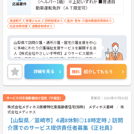
（ヘルパー1級） ※上記いずれか ■普通自
応募要件
動車運転免許（ＡＴ限定可）
車通勤可
残業少なめ
研修制度あり
産休･育休･介護休暇取得実績あり
社会保険完備
退職金制度あり
山梨県で訪問介護・通所介護・居宅介護支援を中心
に多岐にわたり介護福祉支援サービスを展開する法
人【株式会社やさしい手甲府】よりサービス提供責
任者の募集です。社内研修制度と各種手当の充実が
あり安心して働ける環境が魅力の職場です。ご興味
のある方は面接ポイントなどをお伝えしますので、
詳細を見る
無料
紹介してもらう
お気軽にお問い合わせください。
サービス付き高齢者向け住宅（サ高住）
更新日：2025年07月02日
株式会社メディホス医療特化型高齢者住宅(俗称) メディホス韮崎
株
式会社メディホス
【山梨県／韮崎市】4週8休制◎18時定時♪訪問
介護でのサービス提供責任者募集《正社員》