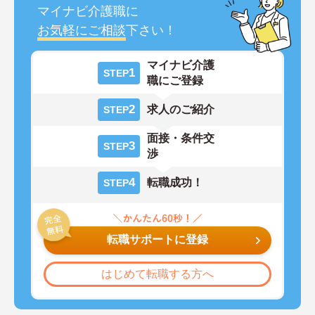
マイナビ介護職に
お気軽にご相談
下さい！
マイナビ介護
1
STEP
職にご登録
2
求人のご紹介
STEP
面接・条件交
3
STEP
渉
4
転職成功！
STEP
転職サポートに登録
はじめて転職する方へ