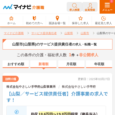
0
0
求人検索
会員登録
メニュー
ホーム
初めての方へ
面談会場一覧
保存した求人
最近見た求人
マイナビ介護職
サービス提供責任者
山梨県
山梨市
山梨県のサー
山梨市(山梨県)のサービス提供責任者
の求人・転職一覧
1
この条件の介護・福祉求人数
非公開求人
件 ＋
おすすめ順
新着順
月収順
年収順
訪問介護
更新日：2025年02月27日
株式会社やさしい手甲府山梨事業所
株式会社やさしい手甲府
【山梨／サービス提供責任者】介護事業の求人で
す！
月収
18.6万円～19.8万円
程度（諸手当込）