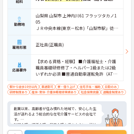
給料
山梨県 山梨市 上神内川61 フラッツタカノ1
05
勤務地
ＪＲ中央本線(東京－松本)「山梨市駅」徒歩
4分
正社員(正職員)
雇用形態
【求める資格・経験】 ■介護福祉士・介護
職員基礎研修修了・ヘルパー1級または2級
応募要件
いずれか必須 ■普通自動車運転免許（AT限
定可）
駅から徒歩10分以内
車通勤可
寮・借り上げ
住宅手当・補助
日勤のみ
研修制度あり
産休･育休･介護休暇取得実績あり
社会保険完備
退職金制度あり
創業以来、高齢者が住み慣れた地域で、安心した生
活が送れるよう総合的な在宅介護サービスの会社で
す。
訪問介護、通所介護、居宅介護支援を中心に、福祉
用具、訪問入浴、小規模多機能型居宅介護等、幅広