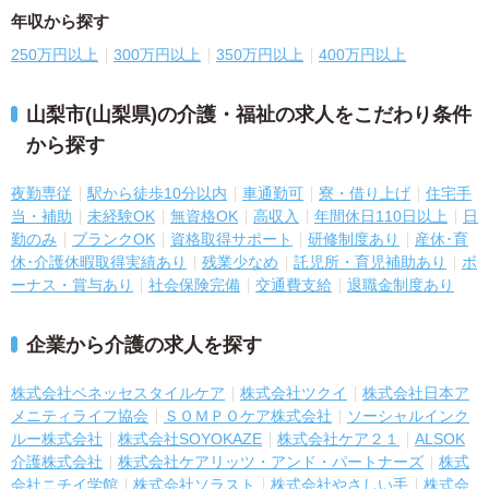
年収から探す
250万円以上
300万円以上
350万円以上
400万円以上
山梨市(山梨県)の介護・福祉の求人をこだわり条件
から探す
夜勤専従
駅から徒歩10分以内
車通勤可
寮・借り上げ
住宅手
当・補助
未経験OK
無資格OK
高収入
年間休日110日以上
日
勤のみ
ブランクOK
資格取得サポート
研修制度あり
産休･育
休･介護休暇取得実績あり
残業少なめ
託児所・育児補助あり
ボ
ーナス・賞与あり
社会保険完備
交通費支給
退職金制度あり
企業から介護の求人を探す
株式会社ベネッセスタイルケア
株式会社ツクイ
株式会社日本ア
メニティライフ協会
ＳＯＭＰＯケア株式会社
ソーシャルインク
ルー株式会社
株式会社SOYOKAZE
株式会社ケア２１
ALSOK
介護株式会社
株式会社ケアリッツ・アンド・パートナーズ
株式
会社ニチイ学館
株式会社ソラスト
株式会社やさしい手
株式会