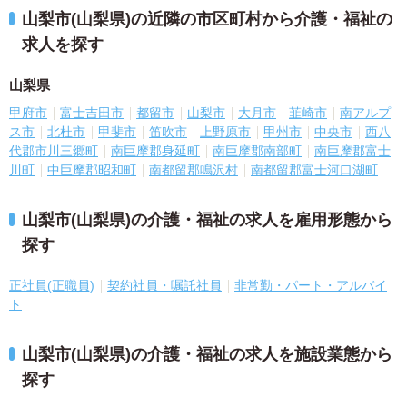
山梨市(山梨県)の近隣の市区町村から介護・福祉の
求人を探す
山梨県
甲府市
富士吉田市
都留市
山梨市
大月市
韮崎市
南アルプ
ス市
北杜市
甲斐市
笛吹市
上野原市
甲州市
中央市
西八
代郡市川三郷町
南巨摩郡身延町
南巨摩郡南部町
南巨摩郡富士
川町
中巨摩郡昭和町
南都留郡鳴沢村
南都留郡富士河口湖町
山梨市(山梨県)の介護・福祉の求人を雇用形態から
探す
正社員(正職員)
契約社員・嘱託社員
非常勤・パート・アルバイ
ト
山梨市(山梨県)の介護・福祉の求人を施設業態から
探す