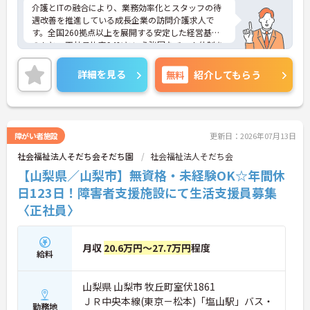
動の手間が省けケア業務に集中できます
介護とITの融合により、業務効率化とスタッフの待
・定期的な面談を通じて上司がフォローする体制が
遇改善を推進している成長企業の訪問介護求人で
あり、訪問介護でありながら孤立することなくチー
す。全国260拠点以上を展開する安定した経営基盤
ムの支援を受けながら業務に取り組めます
のもと、正社員比率94%という強固なチーム体制を
構築しています。介護福祉士資格手当や年2回の評価
面談など、専門資格と成果が収入に直結する仕組み
詳細を見る
無料
紹介してもらう
が整っています。夜勤なしの完全週休2日制（曜日固
定）を採用し、日々の記録業務はスマートフォンで
完結するため、施設勤務特有の不規則なシフトや煩
雑な事務作業の負担を抑え、ケアに専念できます。
定期的な面談で不安を解消できるフォロー体制もあ
障がい者施設
更新日：2026年07月13日
り、介護福祉士としてサ責や管理者への着実なキャ
社会福祉法人そだち会そだち園
社会福祉法人そだち会
リアアップを目指す有資格者の方に推奨できる環境
です。
【山梨県／山梨市】無資格・未経験OK☆年間休
日123日！障害者支援施設にて生活支援員募集
★おすすめPOINT★
〈正社員〉
【夜勤なし・曜日固定の休日で、身体への負担を抑
えた働き方が実現できます】
・8:00～19:00の間での実働8時間勤務で夜勤が存在
しないため、生活リズムを整えながら健康的に働き
月収
20.6万円～27.7万円
程度
給料
続けることができます
・完全週休2日制（曜日固定）を採用していること
により、先々の予定が立てやすくプライベートの時
山梨県 山梨市 牧丘町室伏1861
間をしっかりと確保できる環境です
ＪＲ中央本線(東京－松本)「塩山駅」バス・
勤務地