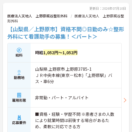
更新日：2026年07月10日
医療法人天地人 上野原梶谷整形外科
医療法人天地人 上野原梶谷整
形外科
【山梨県／上野原市】資格不問◎日勤のみ☆整形
外科にて看護助手の募集！＜パート＞
時給
1,052円～1,052円
給料
山梨県 上野原市 上野原3785-1
ＪＲ中央本線(東京－松本)「上野原駅」バ
勤務地
ス・車6分
非常勤・パート・アルバイト
雇用形態
■資格・経験・学歴不問 ※患者さまの人数
により就業時間は前後する場合があるた
応募要件
め、柔軟に対応できる方