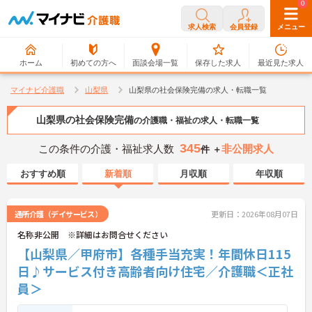
0
0
求人検索
会員登録
メニュー
ホーム
初めての方へ
面談会場一覧
保存した求人
最近見た求人
マイナビ介護職
山梨県
山梨県の社会保険完備の求人・転職一覧
山梨県の社会保険完備
の介護職・福祉の求人・転職一覧
345
この条件の介護・福祉求人数
非公開求人
件 ＋
おすすめ順
新着順
月収順
年収順
通所介護（デイサービス）
更新日：2026年08月07日
名称非公開 ※詳細はお問合せください
【山梨県／甲府市】各種手当充実！年間休日115
日♪サービス付き高齢者向け住宅／介護職＜正社
員＞