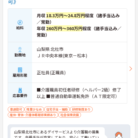
可》
月収
18.3万円～24.8万円
程度（諸手当込み
／常勤）
給料
年収
260万円～360万円
程度（諸手当込み／
常勤）
山梨県 北杜市
勤務地
ＪＲ中央本線(東京－松本)
正社員(正職員)
雇用形態
■介護職員初任者研修（ヘルパー2級）修了
応募要件
以上 ■普通自動車運転免許（ＡＴ限定可）
車通勤可
残業少なめ
住宅手当・補助
研修制度あり
産休･育休･介護休暇取得実績あり
社会保険完備
山梨県北杜市にあるデイサービスより介護職の募集
です。各種手当が充実しており、安心して働いてい