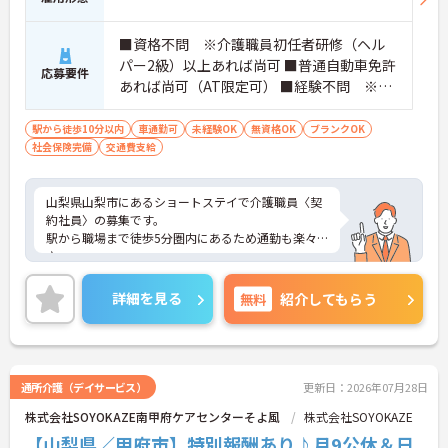
■資格不問 ※介護職員初任者研修（ヘル
パー2級）以上あれば尚可 ■普通自動車免許
応募要件
あれば尚可（AT限定可） ■経験不問 ※介
護施設での経験あれば尚可 ■必要なPCスキ
ル：簡単な入力スキル（介護記録の入力をi
駅から徒歩10分以内
車通勤可
未経験OK
無資格OK
ブランクOK
社会保険完備
交通費支給
padで行います） ■無資格未経験可
山梨県山梨市にあるショートステイで介護職員〈契
約社員〉の募集です。
駅から職場まで徒歩5分圏内にあるため通勤も楽々
♪
介護業界のお仕事が初めての人でもチャレンジでき
る職場です♪丁寧な研修とフォロー体制で、経験に
詳細を見る
無料
紹介してもらう
関わらず安心してスタートできます。昇給、賞与が
あり、さらに福利厚生も充実しているのは嬉しいポ
イントです◎
こちらの求人にご興味がございましたら面接のポイ
ントもお伝えしますので是非ご応募お待ちしており
通所介護（デイサービス）
更新日：2026年07月28日
ます。
株式会社SOYOKAZE南甲府ケアセンターそよ風
株式会社SOYOKAZE
【山梨県／甲府市】特別報酬あり♪月9公休＆日