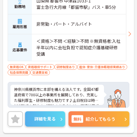
山梨県 都留市 中津森1033-1
勤務地
富士急行大月線「都留市駅」バス・車5分
非常勤・パート・アルバイト
雇用形態
＜資格＞不問 ＜経験＞不問 ※無資格者:入社
半年以内に会社負担で認知症介護基礎研修
応募要件
受講
無資格OK
資格取得サポート
研修制度あり
産休･育休･介護休暇取得実績あり
社会保険完備
交通費支給
神奈川県横浜市に本部を構える法人です。全国47都
道府県で700以上の事業所を展開しており、充実し
た福利厚生・研修制度も魅力です♪土日祝日は時給
100円UPも魅力★ご興味のある方には、面接対策ポ
イントなど、さらに詳細をお話しいたしますのでお
気軽にご相談ください！
詳細を見る
無料
紹介してもらう