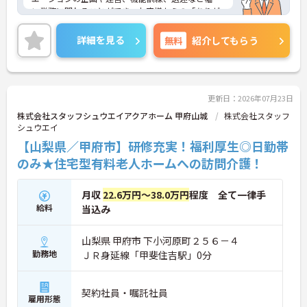
い業務に関わることができ、お客様からの「ありが
とう」を直接やりがいにできる環境です。有給休暇
とは別に年間17日間のリフレッシュ休暇が付与さ
詳細を見る
無料
紹介してもらう
れ、平日の取得もしやすいため、ご家庭との両立や
ご自身の趣味など、プライベートを大切にしながら
日勤帯で無理なく働き続けられます。髪色やネイル
なども原則自由となっており、ご自身のスタイルを
保ちながらいきいきと働ける点も魅力です。また、
更新日：2026年07月23日
個人の評価等に応じて支払われる特別報酬制度があ
株式会社スタッフシュウエイアクアホーム 甲府山城
株式会社スタッフ
り、頑張りがしっかりと還元されます。定年後も70
シュウエイ
歳まで再雇用制度を利用して働けるため、資格と経
【山梨県／甲府市】研修充実！福利厚生◎日勤帯
験を活かして長く安定したキャリアを築いていきた
い方に大変おすすめの求人です。
のみ★住宅型有料老人ホームへの訪問介護！
★おすすめPOINT★
月収
22.6万円～38.0万円
程度 全て一律手
【充実した研修体制でさらなるスキルアップが期待
給料
できます】
当込み
・入社時研修やサービス別研修など多彩な研修があ
るため、着実に知識と技術を深められます
山梨県 甲府市 下小河原町２５６－４
・OJT研修を通じて現場での実践的なサポートを受
勤務地
ＪＲ身延線「甲斐住吉駅」0分
けられるので、安心して業務をスタートできます
【リフレッシュ休暇を活用して無理なく長く働ける
環境です】
契約社員・嘱託社員
・有給休暇とは別に年間17日間のリフレッシュ休暇
雇用形態
があるため、心身ともにしっかりと休むことができ