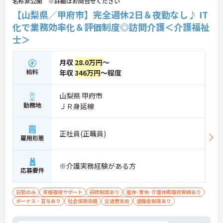
名称非公開 ※詳細はお問合せください
リアアップを目指す有資格者の方に推奨できる環境
です。
【山梨県／甲府市】完全週休2日＆夜勤なし♪ IT
化で業務効率化＆評価制度◎訪問介護＜介護福祉
★おすすめPOINT★
士＞
【夜勤なし・曜日固定の休日で、身体への負担を抑
えた働き方が実現できます】
・8:00～19:00の間での実働8時間勤務で夜勤が存在
月収
28.0万円
～
しないため、生活リズムを整えながら健康的に働き
給料
年収
346万円
～程度
続けることができます
・完全週休2日制（曜日固定）を採用していること
により、先々の予定が立てやすくプライベートの時
山梨県 甲府市
間をしっかりと確保できる環境です
勤務地
ＪＲ身延線
【専門資格を活かした収入アップと明確なキャリア
形成が期待できます】
正社員(正職員)
・介護福祉士資格手当が支給されるほか、年2回の
雇用形態
評価面談で個人の頑張りが給与に還元される仕組み
が整っています
・サービス提供責任者や管理者へのキャリアアップ
※介護実務経験がある方
応募要件
も目指せます
【IT化と手厚いフォロー体制により、業務のストレ
日勤のみ
資格取得サポート
研修制度あり
産休･育休･介護休暇取得実績あり
スを軽減できます】
ボーナス・賞与あり
社会保険完備
交通費支給
退職金制度あり
・記録票の提出やシフト確認をすべてスマートフォ
ンで行えるため、手書きの書類作成や事業所への移