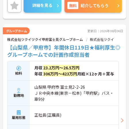
度を通じて有資格者のさらなるステップアップを後
詳細を見る
無料
紹介してもらう
押しします
・階層別研修や所属先以外の事業所で行う交換研修
など豊富な教育プログラムで専門職としての成長を
サポートしています
グループホーム
更新日：2026年08月06日
株式会社ツクイツクイ甲府富士見グループホーム
株式会社ツクイ
【山梨県／甲府市】年間休日119日★福利厚生◎
グループホームでの計画作成担当者
月収
23.2万円～26.5万円
給料
年収
306万円～423万円
月給×12ヶ月＋賞与
山梨県 甲府市 富士見2-2-26
ＪＲ中央本線(東京－松本)「甲府駅」バス・
勤務地
車9分
正社員(正職員)
雇用形態