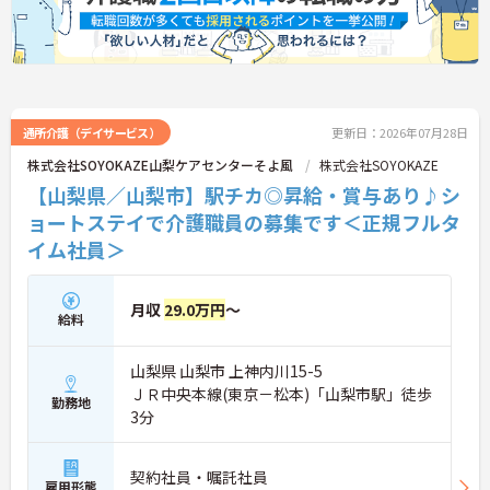
通所介護（デイサービス）
更新日：2026年07月28日
株式会社SOYOKAZE山梨ケアセンターそよ風
株式会社SOYOKAZE
【山梨県／山梨市】駅チカ◎昇給・賞与あり♪シ
ョートステイで介護職員の募集です＜正規フルタ
イム社員＞
月収
29.0万円
～
給料
山梨県 山梨市 上神内川15-5
ＪＲ中央本線(東京－松本)「山梨市駅」徒歩
勤務地
3分
契約社員・嘱託社員
雇用形態