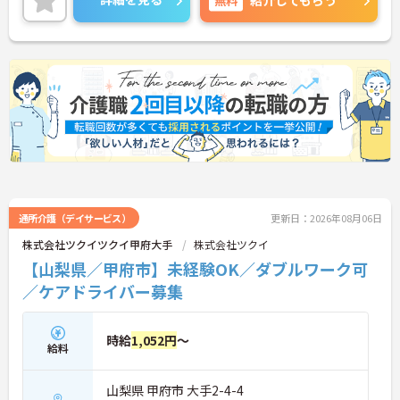
紹介してもらう
詳細をお話しいたしますのでお気軽にご相談くださ
い！
通所介護（デイサービス）
更新日：2026年08月06日
株式会社ツクイツクイ甲府大手
株式会社ツクイ
【山梨県／甲府市】未経験OK／ダブルワーク可
／ケアドライバー募集
時給
1,052円
～
給料
山梨県 甲府市 大手2-4-4