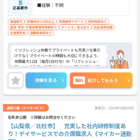
■経験：不問
応募要件
車通勤可
年間休日110日以上
資格取得サポート
研修制度あり
産休･育休･介護休暇取得実績あり
ボーナス・賞与あり
社会保険完備
交通費支給
退職金制度あり
＜リフレッシュ休暇でプライベートも充実＞仕事だ
けでなくプライベートの時間も大切にできるよう、
年間最大12日（毎月1日付与）の「リフレッシュ休
暇」という独自の制度があります。有給休暇とは別
に付与されるため、これらを組み合わせて連休を取
得し、旅行や趣味を楽しむスタッフも多くいます。
詳細を見る
無料
紹介してもらう
＜多彩なキャリアパス！あなたの挑戦を応援します
＞全国に事業を展開する大手企業の同社だからこ
そ、描けるキャリアは無限大です。管理職を目指す
道や、専門性をさらに高める道など、一人ひとりの
目標に合わせた成長を会社がバックアップします。
通所介護（デイサービス）
更新日：2026年08月05日
資格取得支援制度や研修制度も充実しており、働き
名称非公開 ※詳細はお問合せください
ながらスキルアップが可能。また、希望があれば異
なるサービス種別へのキャリアチェンジにも挑戦で
【山梨県／北杜市】 充実した社内研修制度あ
きます。
り！デイサービスでの介護職求人《マイカー通勤