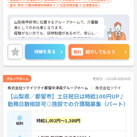
産休･育休･介護休暇取得実績あり
社会保険完備
交通費支給
山梨県甲府市に位置するグループホームて、介護職
員としてのお仕事となります。
経験がない方でも、研修制度があるので、安心して
お仕事を始めることができます！土日祝日手当もあ
り、頑張った分お給料もUPできます◎
ご興味ある方は面接ポイントをお伝えしますので、
詳細を見る
無料
紹介してもらう
お気軽にお問い合わせください♪
グループホーム
更新日：2026年08月06日
株式会社ツクイツクイ都留中津森グループホーム
株式会社ツクイ
【山梨県／都留市】土日祝日は時給100円UP♪
勤務日数相談可◎施設での介護職募集（パート）
時給
1,052円～1,380円
給料