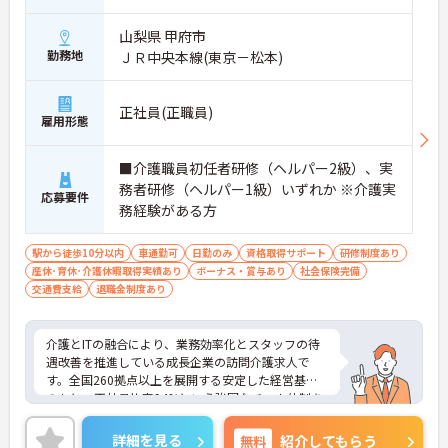
■ 柔軟シフトで自分らしく働ける♪
山梨県 甲府市
勤務地
ＪＲ中央本線(東京－松本)
ライフスタイルに合わせた勤務が可能です。
・勤務日数、勤務時間は相談OK
・午前のみ・午後のみの働き方も可能
正社員(正職員)
・患者数に応じて柔軟に調整できる体制
雇用形態
→ 家庭や予定と両立しやすい環境です
■介護職員初任者研修（ヘルパー2級）、実
■ 未経験から安心スタート♪
務者研修（ヘルパー1級）いずれか ※介護実
応募要件
医療業界が初めてでも安心です。
務経験がある方
・資格不問でチャレンジ可能
・診療補助や器具準備など基礎から習得
駅から徒歩10分以内
車通勤可
日勤のみ
資格取得サポート
研修制度あり
・丁寧な指導があり段階的に成長できる
産休･育休･介護休暇取得実績あり
ボーナス・賞与あり
社会保険完備
→ 初めての医療職としても始めやすいです
交通費支給
退職金制度あり
■ 地域医療を支えるやりがい♪
介護とITの融合により、業務効率化とスタッフの待
地域密着ならではの魅力があります。
遇改善を推進している成長企業の訪問介護求人で
・幅広い症状の患者様に対応
す。全国260拠点以上を展開する安定した経営基盤
・リハビリスタッフと連携し一貫して支援
のもと、正社員比率94%という強固なチーム体制を
・地域住民の通院を長く支える役割
構築しています。資格手当や年2回の評価面談など、
→ 身近な医療に貢献できる実感があります
専門資格と成果が収入に直結する仕組みが整ってい
詳細を見る
無料
紹介してもらう