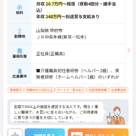
月収
20.7万円
～程度（夜勤4回分・諸手当
込）
給料
年収
248万円
～別途賞与支給あり
山梨県 甲府市
勤務地
ＪＲ中央本線(東京－松本)
正社員(正職員)
雇用形態
■介護職員初任者研修（ヘルパー2級）、実
応募要件
務者研修（ホームヘルパー1級）のいずれか
車通勤可
年間休日110日以上
ボーナス・賞与あり
社会保険完備
交通費支給
全国で60以上の施設を運営する法人です。明るく優
しい職場で、お互いに支え合いながら、ご利用者様
に寄り添う介護を大切にしています。
利用者様の笑顔のために一所懸命になれる方・チー
ム連携を大切に勤務出来る方を歓迎しています。
ご興味ある方には、面接対策ポイントなど、さらに
詳細を見る
無料