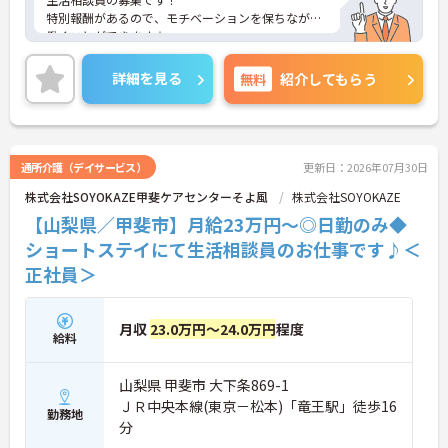
特別報酬があるので、モチベーションを保ちながら
働くことができます☆
また、駅から徒歩7分の立地で、マイカー通勤も可
能なので通勤らくらくです◎
詳細を見る
無料
紹介してもらう
ご興味のある方には、面接対策ポイントなど、さら
に詳細をお話しいたしますのでお気軽にご相談くだ
さい！
通所介護（デイサービス）
更新日：2026年07月30日
株式会社SOYOKAZE甲斐ケアセンターそよ風
株式会社SOYOKAZE
【山梨県／甲斐市】月給23万円～◎日勤のみ◆
ショートステイにて生活相談員のお仕事です♪＜
正社員＞
月収
23.0万円～24.0万円
程度
給料
山梨県 甲斐市 大下条869-1
ＪＲ中央本線(東京－松本)「竜王駅」徒歩16
勤務地
分