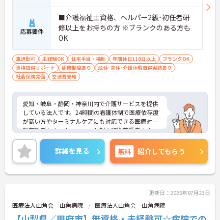
ます
■介護福祉士資格、ヘルパー2級･初任者研
・平日の休暇取得もしやすい体制により、ご自身の
時間やご家族との時間を大切にしながら働き続けら
修以上をお持ちの方 ※ブランクのある方も
応募要件
れます
OK
【特別報酬制度で日々の頑張りが評価につながりま
す】
車通勤可
未経験OK
住宅手当・補助
年間休日110日以上
ブランクOK
・業績や評価に応じた特別報酬制度が設けられてい
資格取得サポート
研修制度あり
産休･育休･介護休暇取得実績あり
るため、日々の努力が還元されるやりがいを感じら
社会保険完備
交通費支給
れます
【自分らしいスタイルでいきいきと活躍できる環境
です】
愛知・岐阜・静岡・神奈川内で介護サービスを提供
・髪色や髪型、ネイルなどが原則自由となっている
している法人です。24時間の看護体制で医療依存度
ため、個性を大切にしながら働くことができます
が高い方やターミナルケアにも対応できる医療対応
・社員一人ひとりの価値観を尊重する社風のもと
型有料老人ホーム、ユニット型の特別養護老人ホー
で、無理なくご自身らしく働き続けることが期待で
ムを運営しています。利用者様とスタッフとの距離
きます
も近く、一人ひとりに寄り添ったケアが実現できま
【全国展開の安定基盤と日勤のみの環境で長期的な
詳細を見る
無料
紹介してもらう
す。福利厚生も整っており長く安心してご就業でき
キャリアを描けます】
る環境です。ご興味ある方には、面接対策ポイント
・全国367拠点以上を展開する大手グループの運営
など、さらに詳細をお話しいたしますのでお気軽に
により、安定した環境で長く働き続けることができ
ご相談ください！
ます
更新日：2026年07月23日
・日勤のみの勤務で転勤の心配もないため、地元で
ご家庭と両立しながら長期的な視点でキャリアを築
医療法人山角会 山角病院
医療法人山角会 山角病院
けます
【山梨県／甲府市】無資格・未経験可☆病院での