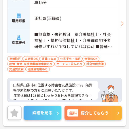
車15分
【専門資格を活かした収入アップと明確なキャリア
形成が期待できます】
・介護福祉士資格手当が支給されるほか、年2回の
正社員(正職員)
評価面談で個人の頑張りが給与に還元される仕組み
雇用形態
が整っています
・サービス提供責任者や管理者へのキャリアアップ
■無資格・未経験可 ※介護福祉士・社会
も目指せます
福祉士・精神保健福祉士・介護職員初任者
応募要件
【IT化と手厚いフォロー体制により、業務のストレ
研修いずれか所持していれば尚可 ■普通自
スを軽減できます】
動車運転免許必須（AT限定可）■ワード入
・記録票の提出やシフト確認をすべてスマートフォ
力程度
車通勤可
未経験OK
残業少なめ
住宅手当・補助
無資格OK
ンで行えるため、手書きの書類作成や事業所への移
産休･育休･介護休暇取得実績あり
ボーナス・賞与あり
社会保険完備
動の手間が省けケア業務に集中できます
交通費支給
退職金制度あり
・定期的な面談を通じて上司がフォローする体制が
あり、訪問介護でありながら孤立することなくチー
ムの支援を受けながら業務に取り組めます
山梨県山梨市に位置する障害者支援施設です。無資
格や未経験の方もご応募いただけます。
年間休日は123日としっかりお休みを取得できるの
で、ワークライフバランスを大切にしたい方におす
すめです。
賞与は計4.3ヶ月分の支給実績と嬉しい高待遇です。
詳細を見る
無料
紹介してもらう
ご興味のある方には、面接対策ポイントなど、さら
に詳細をお話しいたしますのでお気軽にご相談くだ
さい！