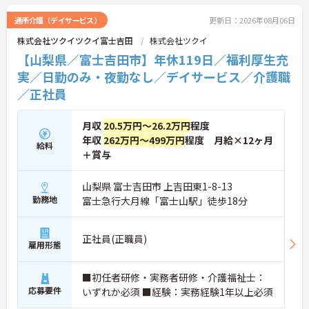
通所介護（デイサービス）
更新日：2026年08月06日
株式会社ツクイツクイ富士吉田
株式会社ツクイ
【山梨県／富士吉田市】年休119日／福利厚生充
実／日勤のみ・夜勤なし／デイサービス／介護職
／正社員
月収
20.5万円～26.2万円
程度
年収
262万円～499万円
程度 月給×12ヶ月
給料
＋賞与
山梨県 富士吉田市 上吉田東1-8-13
勤務地
富士急行大月線「富士山駅」徒歩18分
正社員(正職員)
雇用形態
■初任者研修・実務者研修・介護福祉士：
応募要件
いずれか必須 ■経験：実務経験1年以上必須