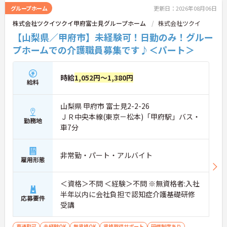
グループホーム
更新日：2026年08月06日
株式会社ツクイツクイ甲府富士見グループホーム
株式会社ツクイ
【山梨県／甲府市】未経験可！日勤のみ！グルー
プホームでの介護職員募集です♪＜パート＞
時給
1,052円～1,380円
給料
山梨県 甲府市 富士見2-2-26
ＪＲ中央本線(東京－松本)「甲府駅」バス・
勤務地
車7分
非常勤・パート・アルバイト
雇用形態
＜資格＞不問 ＜経験＞不問 ※無資格者:入社
半年以内に会社負担で認知症介護基礎研修
応募要件
受講
車通勤可
未経験OK
無資格OK
資格取得サポート
研修制度あり