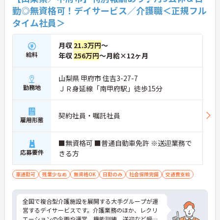
勤◎無資格可！デイサービス／介護職＜正規フル
タイム社員＞
月収
21.3万円
～
給料
年収
256万円
～月給×12ヶ月
山梨県 甲府市 住吉3-27-7
勤務地
ＪＲ身延線「南甲府駅」徒歩15分
契約社員・嘱託社員
雇用形態
■無資格可 ■普通自動車免許 ※送迎業務で
応募要件
きる方
車通勤可
残業少なめ
無資格OK
日勤のみ
社会保険完備
交通費支給
全国で複合型介護施設を展開する大手グループが運
営するデイサービスです。介護業務のほか、レクリ
エーションの企画や運営、機能訓練、送迎など幅広