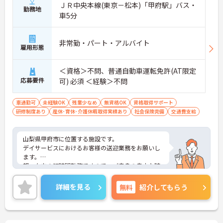
ＪＲ中央本線(東京－松本)「甲府駅」バス・
勤務地
車5分
非常勤・パート・アルバイト
雇用形態
＜資格＞不問、普通自動車運転免許(AT限定
応募要件
可) 必須 ＜経験＞不問
車通勤可
未経験OK
残業少なめ
無資格OK
資格取得サポート
研修制度あり
産休･育休･介護休暇取得実績あり
社会保険完備
交通費支給
山梨県甲府市に位置する施設です。
デイサービスにおけるお客様の送迎業務をお願いし
ます。
朝・夕方の短時間勤務ですので、ご自身の自由な時
間を確保しながら働くことができます。
ご興味ある方には、面接対策ポイントなど、さらに
詳細を見る
無料
紹介してもらう
詳細をお話しいたしますのでお気軽にご相談くださ
い！