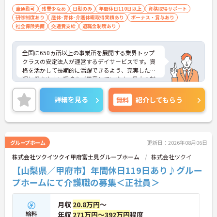
車通勤可
残業少なめ
日勤のみ
年間休日110日以上
資格取得サポート
研修制度あり
産休･育休･介護休暇取得実績あり
ボーナス・賞与あり
社会保険完備
交通費支給
退職金制度あり
全国に650ヵ所以上の事業所を展開する業界トップ
クラスの安定法人が運営するデイサービスです。資
格を活かして長期的に活躍できるよう、充実した待
遇と働きやすい環境をご用意しています。最大の魅
力は夜勤なしの日勤のみで年間休日は119日しっか
り確保できる点にあります。毎月付与されるリフレ
詳細を見る
無料
紹介してもらう
ッシュ休暇を利用して連休の取得も可能です。ま
た、子育てサポート企業として「くるみん認定」を
取得しており、こども休暇や充実した扶養手当など
ご家庭との両立を後押しする制度が整っています。
入社後1年間は専用のチューターがつき手厚くフォ
グループホーム
更新日：2026年08月06日
ローするため、新しい環境への不安を軽減できま
株式会社ツクイツクイ甲府富士見グループホーム
株式会社ツクイ
す。最大105万円の賞与支給の実績や、宿泊費補助
等の独自の福利厚生制度も備わっており、有資格者
【山梨県／甲府市】年間休日119日あり♪グルー
の方がご自身の個性を大切にしながらやりがいを持
プホームにて介護職の募集＜正社員＞
って働き続けられるおすすめの職場です。
★おすすめPOINT★
月収
20.8万円
～
【夜勤なし×年間休日119日！オンオフのメリハリ
給料
年収
271万円～392万円
程度