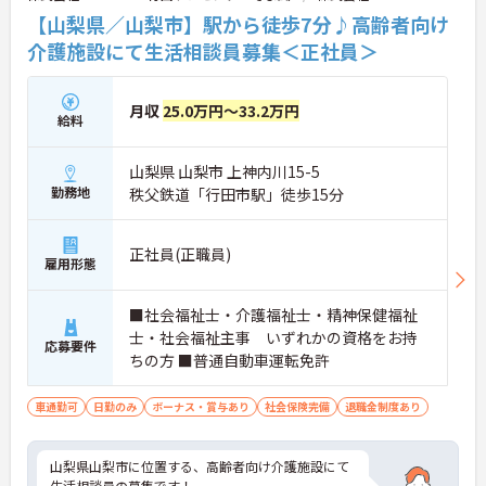
【山梨県／山梨市】駅から徒歩7分♪高齢者向け
介護施設にて生活相談員募集＜正社員＞
月収
25.0万円～33.2万円
給料
山梨県 山梨市 上神内川15-5
勤務地
秩父鉄道「行田市駅」徒歩15分
正社員(正職員)
雇用形態
■社会福祉士・介護福祉士・精神保健福祉
士・社会福祉主事 いずれかの資格をお持
応募要件
ちの方 ■普通自動車運転免許
車通勤可
日勤のみ
ボーナス・賞与あり
社会保険完備
退職金制度あり
山梨県山梨市に位置する、高齢者向け介護施設にて
生活相談員の募集です！