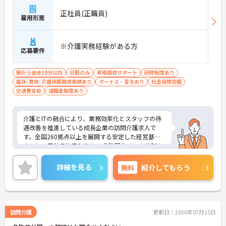
正社員(正職員)
雇用形態
※介護実務経験がある方
応募要件
駅から徒歩10分以内
日勤のみ
資格取得サポート
研修制度あり
産休･育休･介護休暇取得実績あり
ボーナス・賞与あり
社会保険完備
交通費支給
退職金制度あり
介護とITの融合により、業務効率化とスタッフの待
遇改善を推進している成長企業の訪問介護求人で
す。全国260拠点以上を展開する安定した経営基盤
のもと、正社員比率94%という強固なチーム体制を
構築しています。介護福祉士資格手当や年2回の評価
面談など、専門資格と成果が収入に直結する仕組み
詳細を見る
無料
紹介してもらう
が整っています。夜勤なしの完全週休2日制（曜日固
定）を採用し、日々の記録業務はスマートフォンで
完結するため、施設勤務特有の不規則なシフトや煩
雑な事務作業の負担を抑え、ケアに専念できます。
定期的な面談で不安を解消できるフォロー体制もあ
訪問介護
更新日：2026年07月15日
り、介護福祉士としてサ責や管理者への着実なキャ