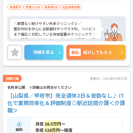
車通勤可
残業少なめ
無資格OK
社会保険完備
＼無理なく続けやすい外来クリニック♪／
整形外科を中心に泌尿器科やリウマチ科、リハビリ
まで幅広く対応している地域密着のクリニックで
す。医師とリハビリスタッフがしっかり連携し、診
療からリハビリまで院内で完結できる環境になって
いるのが特徴です。外来患者様を継続的にサポート
詳細を見る
無料
紹介してもらう
できるため、一人ひとりに丁寧に関われる点も魅力
です。勤務は「日勤のみ」で残業も少なめ。勤務時
間や日数の相談もできるため、生活に合わせた働き
方がしやすい体制です。未経験からスタートできる
環境も整っており、医療業界に初めて挑戦したい方
訪問介護
更新日：2026年07月07日
にも安心しておすすめできます。
名称非公開 ※詳細はお問合せください
【山梨県／甲府市】完全週休2日＆夜勤なし♪ IT
■ 日勤のみで生活リズム安定♪
化で業務効率化＆評価制度◎駅近訪問介護＜介護
職＞
無理のない勤務スタイルが整っています。
・「日勤のみ」で夜勤なし
・残業は月平均5時間程度と少なめ
月収
26.5万円
～
・木曜・日曜・祝日休みで予定が立てやすい
給料
年収
328万円
～程度
→ プライベートの時間もしっかり確保できます