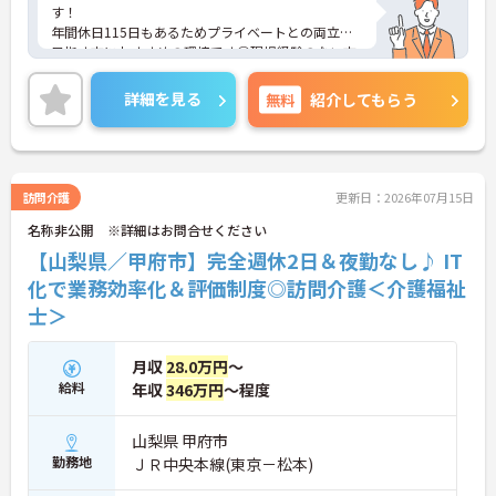
す！
年間休日115日もあるためプライベートとの両立を
目指す方におすすめの環境です◎現場経験のない方
でもチャレンジできる職場で、しっかりとしたフォ
ロー体制で、経験に関わらず安心してスタートでき
詳細を見る
無料
紹介してもらう
ます。
こちらの求人にご興味がございましたら面接のポイ
ントもお伝えしますので是非ご応募お待ちしており
ます。
訪問介護
更新日：2026年07月15日
名称非公開 ※詳細はお問合せください
【山梨県／甲府市】完全週休2日＆夜勤なし♪ IT
化で業務効率化＆評価制度◎訪問介護＜介護福祉
士＞
月収
28.0万円
～
給料
年収
346万円
～程度
山梨県 甲府市
勤務地
ＪＲ中央本線(東京－松本)