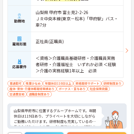
をつけて働ける環境です】
・身体への負担が少ない夜勤なしの勤務で年間休日
119日がしっかりと確保されています
山梨県 甲府市 富士見2-2-26
・毎月1日付与されるリフレッシュ休暇と有給を組
ＪＲ中央本線(東京－松本)「甲府駅」バス・
勤務地
み合わせて連休を取得しプライベートを満喫できま
車7分
す
・子育てサポート企業として「くるみん認定」を取
得しており未就学児向けのこども休暇など支援体制
正社員(正職員)
雇用形態
が万全です
【賞与実績最大105万円◎大手法人ならではの手厚
い待遇と福利厚生が魅力です】
＜資格＞介護職員基礎研修・介護職員実務
・頑張りをしっかり還元する過去実績最大105万円
者研修・介護福祉士 いずれか必須 ＜経験
の賞与や配偶者・お子様への手厚い扶養手当を支給
応募要件
＞介護の実務経験1年以上 必須
しています
・宿泊費補助などが受けられる独自の「ツクイPLU
S」や勤続3年以上の退職金制度を完備しています
車通勤可
残業少なめ
年間休日110日以上
資格取得サポート
研修制度あり
・社内規定の範囲内で髪色や髪型をはじめネイルや
産休･育休･介護休暇取得実績あり
ボーナス・賞与あり
社会保険完備
まつげエクステが自由であり自分らしさを大切に働
交通費支給
退職金制度あり
けます
【有資格者のキャリアパス！手厚いチューター制度
と多彩な研修で専門性を高めます 】
山梨県甲府市に位置するグループホームです。年間
・入社後1年間は専門のチューター（指導担当者）
休日は119日あり、プライベートを大切にしながら
がマンツーマンで手厚くフォローするため新しい環
ご勤務いただけます。研修制度も充実しているので
境でも安心です
働きながらのスキルアップも目指せます。ご興味を
・資格手当の支給や公的資格取得・自己啓発支援制
お持ちの方はお気軽にお問い合わせください。