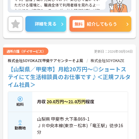
ただける環境と、職員全体で利用者様を見れるよう
な仕組み（定期ミーティング・社内研修制度）が整
っている働きやすい職場です。充実した社内研修制
度がありますので介護の知識のほかにもビジネスマ
詳細を見る
無料
紹介してもらう
ナー等、多岐にわたるスキルアップが目指せる環境
です。ご興味のある方は面接ポイントなどをお伝え
しますので、お気軽にお問い合わせください。
通所介護（デイサービス）
更新日：2026年08月04日
株式会社SOYOKAZE甲斐ケアセンターそよ風
株式会社SOYOKAZE
【山梨県／甲斐市】月給20万円～◎ショートス
テイにて生活相談員のお仕事です♪＜正規フルタ
イム社員＞
月収
20.0万円～21.0万円
程度
給料
山梨県 甲斐市 大下条869-1
ＪＲ中央本線(東京－松本)「竜王駅」徒歩16
勤務地
分