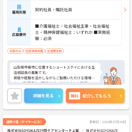
契約社員・嘱託社員
雇用形態
■介護福祉士・社会福祉主事・社会福祉
士・精神保健福祉士：いずれか ■実務経
応募要件
験：必須
日勤のみ
社会保険完備
交通費支給
山梨県甲斐市に位置するショートステイにおける生
活相談員の募集です。
資格や経験を活かしながらご勤務いただける環境で
す。ご利用者やご家族など、どんな方とも円滑にコ
ミュニケーションをとれる方を募集しています。
ご興味のある方には、面接対策ポイントなど、さら
詳細を見る
無料
紹介してもらう
に詳細をご案内しますのでお気軽にご相談くださ
い！
通所介護（デイサービス）
更新日：2026年07月30日
株式会社SOYOKAZE行田ケアセンターそよ風
株式会社SOYOKAZE