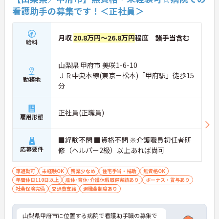
看護助手の募集です！＜正社員＞
月収
20.8万円～26.8万円
程度 諸手当含む
給料
山梨県 甲府市 美咲1-6-10
ＪＲ中央本線(東京－松本)「甲府駅」徒歩15
勤務地
分
正社員(正職員)
雇用形態
■経験不問 ■資格不問 ※介護職員初任者研
応募要件
修（ヘルパー2級）以上あれば尚可
車通勤可
未経験OK
残業少なめ
住宅手当・補助
無資格OK
年間休日110日以上
産休･育休･介護休暇取得実績あり
ボーナス・賞与あり
社会保険完備
交通費支給
退職金制度あり
山梨県甲府市に位置する病院で看護助手職の募集で