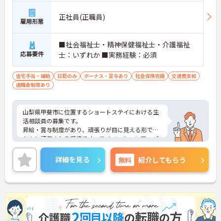
正社員(正職員)
雇用形態
■社会福祉士・精神保健福祉士・介護福祉
応募要件
士：いずれか ■実務経験：必須
住宅手当・補助
日勤のみ
ボーナス・賞与あり
社会保険完備
交通費支給
退職金制度あり
山梨県甲斐市に位置するショートステイにおける生
活相談員の募集です。
昇給・賞与制度があり、頑張りが目に見える形でき
ちんと評価される環境です。モチベーションアップ
につながります。資格や経験を活かしながらご勤務
いただける環境です。
詳細を見る
無料
紹介してもらう
ご興味のある方には、面接対策ポイントなど、さら
に詳細をご案内しますのでお気軽にご相談くださ
い！