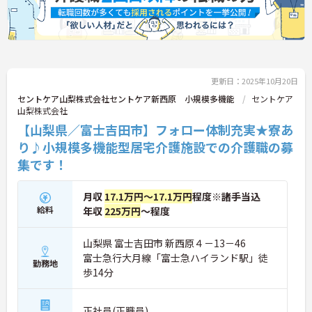
更新日：2025年10月20日
セントケア山梨株式会社セントケア新西原 小規模多機能
セントケア
山梨株式会社
【山梨県／富士吉田市】フォロー体制充実★寮あ
り♪小規模多機能型居宅介護施設での介護職の募
集です！
月収
17.1万円～17.1万円
程度※諸手当込
給料
年収
225万円
～程度
山梨県 富士吉田市 新西原４－13－46
富士急行大月線「富士急ハイランド駅」徒
勤務地
歩14分
正社員(正職員)