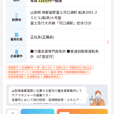
年収
316万円
～程度
山梨県 南都留郡富士河口湖町 船津2091-2
Ｓビル(船津)Ａ号室
勤務地
富士急行大月線「河口湖駅」徒歩15分
正社員(正職員)
雇用形態
■介護支援専門員免許 ■普通自動車運転免
応募要件
許（AT限定可）
車通勤可
未経験OK
寮・借り上げ
日勤のみ
年間休日110日以上
資格取得サポート
研修制度あり
産休･育休･介護休暇取得実績あり
社会保険完備
交通費支給
退職金制度あり
山梨県南都留郡に位置する居宅介護支援事業所にて
ケアマネジャーの募集です！
営業所において同行研修・採用時研修・スキルアッ
プを目的とした定期研修実施しておりますので、ス
キルアップできる機会が沢山ございます。
ご興味のある方は、お気軽にお問い合わせくださ