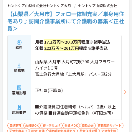
セントケア山梨株式会社セントケア大月
セントケア山梨株式会社
【山梨県／大月市】フォロー体制充実／単身用住
宅あり♪訪問介護事業所にて介護職の募集＜正社
員＞
月収
17.1万円～20.3万円
程度※諸手当込
給料
年収
222万円～261万円
程度※諸手当込
山梨県 大月市 大月町花咲390 大月フラワー
ハイツ1Ｃ号
勤務地
富士急行大月線「上大月駅」バス・車2分
正社員(正職員)
雇用形態
■介護職員初任者研修（ヘルパー2級）以上
応募要件
の資格 ■普通自動車運転免許（AT限定可）
車通勤可
未経験OK
寮・借り上げ
無資格OK
日勤のみ
資格取得サポート
研修制度あり
産休･育休･介護休暇取得実績あり
社会保険完備
交通費支給