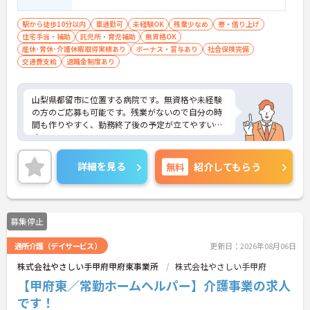
駅から徒歩10分以内
車通勤可
未経験OK
残業少なめ
寮・借り上げ
住宅手当・補助
託児所・育児補助
無資格OK
産休･育休･介護休暇取得実績あり
ボーナス・賞与あり
社会保険完備
交通費支給
退職金制度あり
山梨県都留市に位置する病院です。無資格や未経験
の方のご応募も可能です。残業がないので自分の時
間も作りやすく、勤務終了後の予定が立てやすいで
す。
マイカー通勤可能で最寄り駅からは徒歩6分とアク
セスしやすい立地でございます。
詳細を見る
無料
紹介してもらう
ご興味のある方には、面接対策ポイントなど、さら
に詳細をお話しいたしますのでお気軽にご相談くだ
さい！
募集停止
通所介護（デイサービス）
更新日：2026年08月06日
株式会社やさしい手甲府甲府東事業所
株式会社やさしい手甲府
【甲府東／常勤ホームヘルパー】介護事業の求人
です！