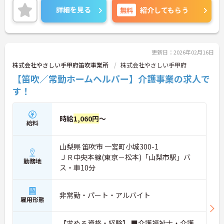
能型居宅介護等、幅広いサービスを提供することで
詳細を見る
無料
紹介してもらう
利用者様だけでなく、社員も
イキイキと出来る会社を目指し甲府エリアを中心に
現在も成長し続けています。
更新日：2026年02月16日
株式会社やさしい手甲府笛吹事業所
株式会社やさしい手甲府
【笛吹／常勤ホームヘルパー】介護事業の求人で
す！
時給
1,060円
～
給料
山梨県 笛吹市 一宮町小城300-1
ＪＲ中央本線(東京－松本)「山梨市駅」バ
勤務地
ス・車10分
非常勤・パート・アルバイト
雇用形態
【求める資格・経験】 ■介護福祉士・介護