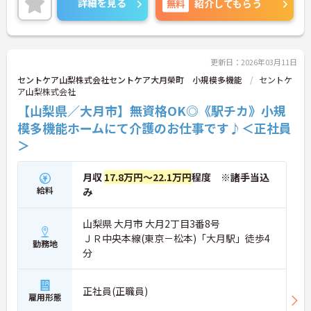
詳細を見る
無料
紹介してもらう
い。
更新日：2026年03月11日
セントケア山梨株式会社セントケア大月榮町 小規模多機能
セントケ
ア山梨株式会社
【山梨県／大月市】無資格OK◎《駅チカ》小規
模多機能ホームにて介護のお仕事です♪＜正社員
＞
月収
17.8万円～22.1万円
程度 ※諸手当込
給料
み
山梨県 大月市 大月2丁目3番8号
ＪＲ中央本線(東京－松本)「大月駅」徒歩4
勤務地
分
正社員(正職員)
雇用形態