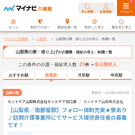
0
0
求人検索
会員登録
メニュー
ホーム
初めての方へ
面談会場一覧
保存した求人
最近見た求人
マイナビ介護職
山梨県
山梨県の寮・借り上げの求人・転職一覧
山梨県の寮・借り上げ
の介護職・福祉の求人・転職一覧
23
この条件の介護・福祉求人数
非公開求人
件 ＋
おすすめ順
新着順
月収順
年収順
訪問介護
更新日：2026年04月08日
セントケア山梨株式会社セントケア河口湖
セントケア山梨株式会社
【山梨県／南都留郡】フォロー体制充実★寮あり
♪訪問介護事業所にてサービス提供責任者の募集
です！