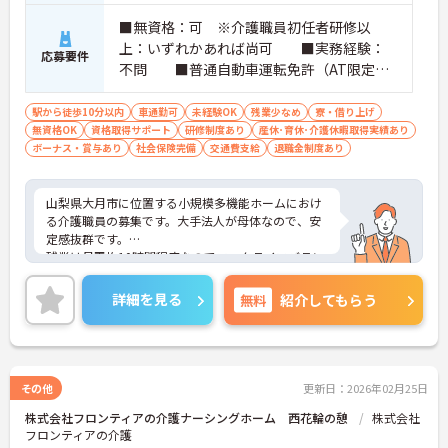
■無資格：可 ※介護職員初任者研修以
上：いずれかあれば尚可 ■実務経験：
応募要件
不問 ■普通自動車運転免許（AT限定
可）：必須
駅から徒歩10分以内
車通勤可
未経験OK
残業少なめ
寮・借り上げ
無資格OK
資格取得サポート
研修制度あり
産休･育休･介護休暇取得実績あり
ボーナス・賞与あり
社会保険完備
交通費支給
退職金制度あり
山梨県大月市に位置する小規模多機能ホームにおけ
る介護職員の募集です。大手法人が母体なので、安
定感抜群です。
残業は月平均10時間程度なのでワークライフバラン
スを保ちながらご勤務いただけます。また、育児休
業・介護休業の取得実績もあり、ライフステージが
詳細を見る
無料
紹介してもらう
変化しても安心してお勤めいただける環境です。
ご興味のある方には、面接対策ポイントなど、さら
に詳細をお話しいたしますのでお気軽にご相談くだ
さい！
その他
更新日：2026年02月25日
株式会社フロンティアの介護ナーシングホーム 西花輪の憩
株式会社
フロンティアの介護