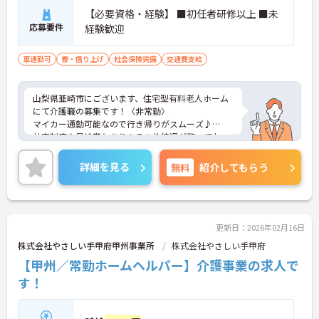
【必要資格・経験】 ■初任者研修以上 ■未
応募要件
経験歓迎
車通勤可
寮・借り上げ
社会保険完備
交通費支給
山梨県韮崎市にございます、住宅型有料老人ホーム
にて介護職の募集です！〈非常勤〉
マイカー通勤可能なので行き帰りがスムーズ♪
社宅制度や昇給賞与あり！その他待遇が整ってお
り、安定した環境の中で働きたい方にピッタリです
★
詳細を見る
無料
紹介してもらう
ご興味のある方は、マイナビ介護職までお問い合わ
せください。
更新日：2026年02月16日
株式会社やさしい手甲府甲州事業所
株式会社やさしい手甲府
【甲州／常勤ホームヘルパー】介護事業の求人で
す！