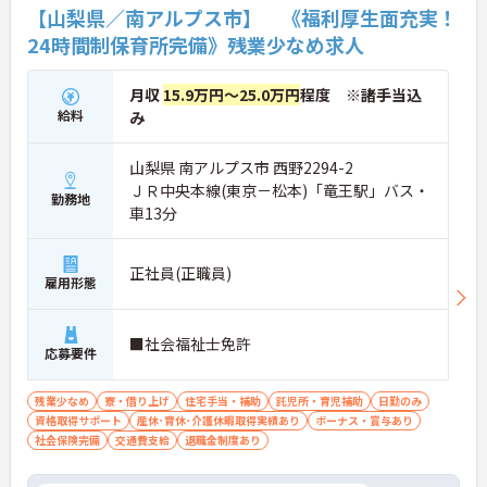
【山梨県／南アルプス市】 《福利厚生面充実！
24時間制保育所完備》残業少なめ求人
月収
15.9万円～25.0万円
程度 ※諸手当込
給料
み
山梨県 南アルプス市 西野2294-2
ＪＲ中央本線(東京－松本)「竜王駅」バス・
勤務地
車13分
正社員(正職員)
雇用形態
■社会福祉士免許
応募要件
残業少なめ
寮・借り上げ
住宅手当・補助
託児所・育児補助
日勤のみ
資格取得サポート
産休･育休･介護休暇取得実績あり
ボーナス・賞与あり
社会保険完備
交通費支給
退職金制度あり