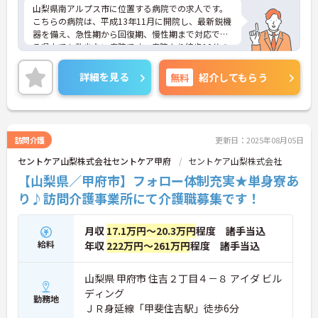
山梨県南アルプス市に位置する病院での求人です。
こちらの病院は、平成13年11月に開院し、最新鋭機
器を備え、急性期から回復期、慢性期まで対応でき
る県内でも数少ない病院です。病院より徒歩10分の
距離に家電が完備された寮があり、目の前にはバス
停もございますのでとても便利です。寮に入居希望
詳細を見る
無料
紹介してもらう
の方もお気軽にご相談ください。また、育児休暇取
得実績があり、24時間制の保育所が用意されていま
すので長く働きたいという方にもとてもオススメで
す。残業も月10時間程度ですので、家庭との両立も
可能です。ご興味のある方は求人内容の詳細や面接
訪問介護
更新日：2025年08月05日
対策ポイントなどをお話させていただきますのでお
セントケア山梨株式会社セントケア甲府
セントケア山梨株式会社
気軽にお問い合わせくださいませ。
【山梨県／甲府市】フォロー体制充実★単身寮あ
り♪訪問介護事業所にて介護職募集です！
月収
17.1万円～20.3万円
程度 諸手当込
給料
年収
222万円～261万円
程度 諸手当込
山梨県 甲府市 住吉２丁目４－８ アイダ ビル
ディング
勤務地
ＪＲ身延線「甲斐住吉駅」徒歩6分