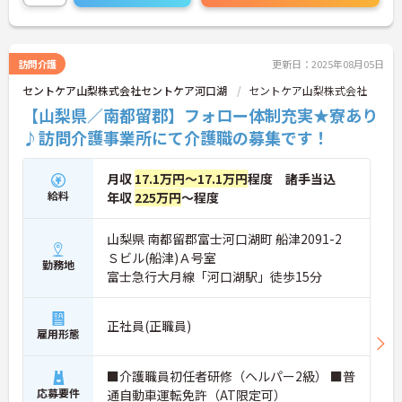
訪問介護
更新日：2025年08月05日
セントケア山梨株式会社セントケア河口湖
セントケア山梨株式会社
【山梨県／南都留郡】フォロー体制充実★寮あり
♪訪問介護事業所にて介護職の募集です！
月収
17.1万円～17.1万円
程度 諸手当込
給料
年収
225万円
～程度
山梨県 南都留郡富士河口湖町 船津2091-2
Ｓビル(船津)Ａ号室
勤務地
富士急行大月線「河口湖駅」徒歩15分
正社員(正職員)
雇用形態
■介護職員初任者研修（ヘルパー2級） ■普
応募要件
通自動車運転免許（AT限定可）