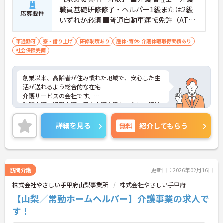
職員基礎研修修了・ヘルパー1級または2級
応募要件
いずれか必須 ■普通自動車運転免許（AT限
定可）
車通勤可
寮・借り上げ
研修制度あり
産休･育休･介護休暇取得実績あり
社会保険完備
創業以来、高齢者が住み慣れた地域で、安心した生
活が送れるよう総合的な在宅
介護サービスの会社です。
訪問介護、通所介護、居宅介護支援を中心に、福祉
用具、訪問入浴、小規模多機
能型居宅介護等、幅広いサービスを提供することで
詳細を見る
無料
紹介してもらう
利用者様だけでなく、社員も
イキイキと出来る会社を目指し甲府エリアを中心に
現在も成長し続けています。
訪問介護
更新日：2026年02月16日
株式会社やさしい手甲府山梨事業所
株式会社やさしい手甲府
【山梨／常勤ホームヘルパー】介護事業の求人で
す！