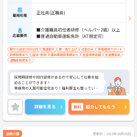
正社員(正職員)
雇用形態
■介護職員初任者研修（ヘルパー2級）以上
応募要件
■普通自動車運転免許（AT限定可）
駅から徒歩10分以内
車通勤可
寮・借り上げ
日勤のみ
資格取得サポート
研修制度あり
産休･育休･介護休暇取得実績あり
社会保険完備
交通費支給
退職金制度あり
採用時研修や同行研修があるので安心して仕事を始
めることができます！
単身用の入居可能住宅あり！福利厚生も整っていま
す。
ご興味がある方には、面接対策ポイントなど、さら
に詳細をお話しいたしますのでお気軽にご相談くだ
詳細を見る
無料
紹介してもらう
さい。
訪問介護
更新日：2025年08月05日