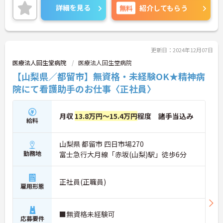
いサービスを提供することで利用者様だけでなく、
詳細を見る
無料
紹介してもらう
社員もイキイキと出来る会社を目指し甲府エリアを
中心に現在も成長し続けています。
更新日：2024年12月07日
医療法人回生堂病院
医療法人回生堂病院
【山梨県／都留市】無資格・未経験OK★精神病
院にて看護助手のお仕事〈正社員〉
月収
13.8万円～15.4万円
程度 諸手当込み
給料
山梨県 都留市 四日市場270
勤務地
富士急行大月線「赤坂(山梨)駅」徒歩6分
正社員(正職員)
雇用形態
■無資格未経験可
応募要件