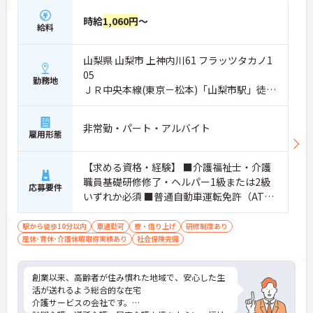
時給
1,060円
～
給料
山梨県 山梨市 上神内川61 フラッツタカノ1
05
勤務地
ＪＲ中央本線(東京－松本)「山梨市駅」徒歩
4分
非常勤・パート・アルバイト
雇用形態
【求める資格・経験】 ■介護福祉士・介護
職員基礎研修修了・ヘルパー1級または2級
応募要件
いずれか必須 ■普通自動車運転免許（AT限
定可）
駅から徒歩10分以内
車通勤可
寮・借り上げ
研修制度あり
産休･育休･介護休暇取得実績あり
社会保険完備
創業以来、高齢者が住み慣れた地域で、安心した生
活が送れるよう総合的な在宅
介護サービスの会社です。