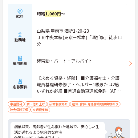
時給
1,060円
～
給料
山梨県 甲府市 酒折1-20-23
ＪＲ中央本線(東京－松本)「酒折駅」徒歩11
勤務地
分
非常勤・パート・アルバイト
雇用形態
【求める資格・経験】 ■介護福祉士・介護
職員基礎研修修了・ヘルパー1級または2級
応募要件
いずれか必須 ■普通自動車運転免許（AT限
定可）
車通勤可
寮・借り上げ
研修制度あり
産休･育休･介護休暇取得実績あり
社会保険完備
交通費支給
創業以来、高齢者が住み慣れた地域で、安心した生
活が送れるよう総合的な在宅
介護サービスの会社です。