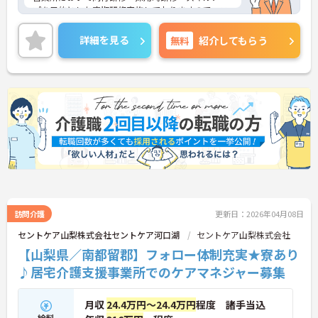
プを目的とした定期研修実施しておりますので、ス
キルアップできる機会が沢山ございます。
ご興味のある方は、お気軽にお問い合わせくださ
詳細を見る
無料
紹介してもらう
い。
訪問介護
更新日：2026年04月08日
セントケア山梨株式会社セントケア河口湖
セントケア山梨株式会社
【山梨県／南都留郡】フォロー体制充実★寮あり
♪居宅介護支援事業所でのケアマネジャー募集
月収
24.4万円～24.4万円
程度 諸手当込
給料