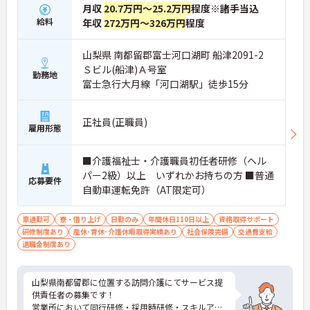
月収
20.7万円～25.2万円
程度※諸手当込
給料
年収
272万円～326万円
程度
山梨県 南都留郡富士河口湖町 船津2091-2
Ｓビル(船津)Ａ号室
勤務地
富士急行大月線「河口湖駅」徒歩15分
正社員(正職員)
雇用形態
■介護福祉士・介護職員初任者研修（ヘル
パー2級）以上 いずれかお持ちの方 ■普通
応募要件
自動車運転免許（AT限定可）
車通勤可
寮・借り上げ
日勤のみ
年間休日110日以上
資格取得サポート
研修制度あり
産休･育休･介護休暇取得実績あり
社会保険完備
交通費支給
退職金制度あり
山梨県南都留郡に位置する訪問介護にてサービス提
供責任者の募集です！
営業所において同行研修・採用時研修・スキルアッ