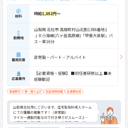
時給
1,052円
～
給料
山梨県 北杜市 高根町村山北割1386番地1
ＪＲ小海線(八ヶ岳高原線)「甲斐大泉駅」バ
勤務地
ス・車16分
非常勤・パート・アルバイト
雇用形態
【必要資格・経験】 ■初任者研修以上 ■未
応募要件
経験歓迎
車通勤可
寮・借り上げ
社会保険完備
交通費支給
山梨県北杜市にございます、住宅型有料老人ホーム
にて介護職の募集です！〈非常勤〉
マイカー通勤可能なので行き帰りがスムーズ♪
社宅制度や昇給賞与あり！その他待遇が整ってお
り、安定した環境の中で働きたい方にピッタリです