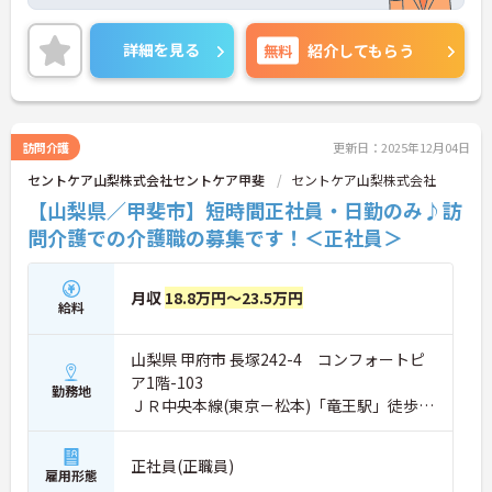
訪問介護、通所介護、居宅介護支援を中心に、福祉
用具、訪問入浴、小規模多機
能型居宅介護等、幅広いサービスを提供することで
詳細を見る
無料
紹介してもらう
利用者様だけでなく、社員も
イキイキと出来る会社を目指し甲府エリアを中心に
現在も成長し続けています。
訪問介護
更新日：2025年12月04日
セントケア山梨株式会社セントケア甲斐
セントケア山梨株式会社
【山梨県／甲斐市】短時間正社員・日勤のみ♪訪
問介護での介護職の募集です！＜正社員＞
月収
18.8万円～23.5万円
給料
山梨県 甲府市 長塚242-4 コンフォートピ
ア1階-103
勤務地
ＪＲ中央本線(東京－松本)「竜王駅」徒歩15
分
正社員(正職員)
雇用形態