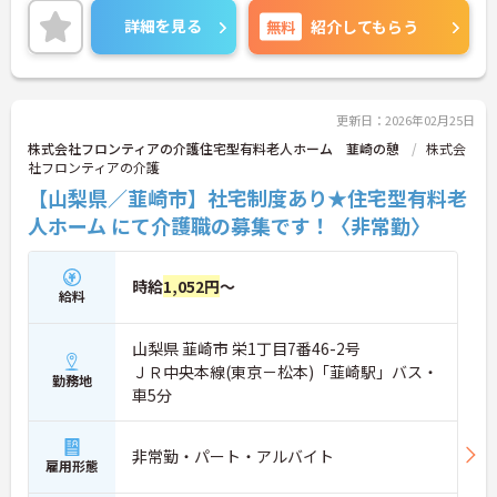
★
詳細を見る
無料
紹介してもらう
ご興味のある方は、マイナビ介護職までお問い合わ
せください。
更新日：2026年02月25日
株式会社フロンティアの介護住宅型有料老人ホーム 韮崎の憩
株式会
社フロンティアの介護
【山梨県／韮崎市】社宅制度あり★住宅型有料老
人ホーム にて介護職の募集です！〈非常勤〉
時給
1,052円
～
給料
山梨県 韮崎市 栄1丁目7番46-2号
ＪＲ中央本線(東京－松本)「韮崎駅」バス・
勤務地
車5分
非常勤・パート・アルバイト
雇用形態