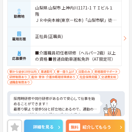
山梨県 山梨市 上神内川1171-1 ＴＩビル１
階
勤務地
ＪＲ中央本線(東京－松本)「山梨市駅」徒歩
5分
正社員(正職員)
雇用形態
■介護職員初任者研修（ヘルパー2級）以上
応募要件
の資格 ■普通自動車運転免許（AT限定可）
駅から徒歩10分以内
車通勤可
寮・借り上げ
日勤のみ
資格取得サポート
研修制度あり
産休･育休･介護休暇取得実績あり
社会保険完備
交通費支給
退職金制度あり
採用時研修や同行研修があるので安心して仕事を始
めることができます！
最寄り駅より徒歩5分と好立地にあるので、通勤の
ストレスが少ないのも嬉しいポイントです。
ご興味がある方には、面接対策ポイントなど、さら
に詳細をお話しいたしますのでお気軽にご相談くだ
詳細を見る
無料
紹介してもらう
さい。