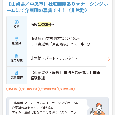
【山梨県／中央市】社宅制度あり★ナーシングホ
ームにて介護職の募集です！〈非常勤〉
時給
1,052円
～
給料
山梨県 中央市 西花輪2259番地
勤務地
ＪＲ身延線「東花輪駅」バス・車3分
非常勤・パート・アルバイト
雇用形態
【必要資格・経験】 ■初任者研修以上 ■未
応募要件
経験歓迎
車通勤可
寮・借り上げ
社会保険完備
交通費支給
山梨県中央市にございます、ナーシングホームにて
介護職の募集です！〈非常勤〉
マイカー通勤可能なので行き帰りがスムーズ♪