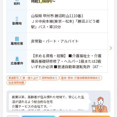
時給
1,060円
～
給料
山梨県 甲州市 勝沼町山1110番1
ＪＲ中央本線(東京－松本)「勝沼ぶどう郷
勤務地
駅」バス・車10分
非常勤・パート・アルバイト
雇用形態
【求める資格・経験】 ■介護福祉士・介護
職員基礎研修修了・ヘルパー1級または2級
応募要件
いずれか必須 ■普通自動車運転免許（AT限
定可）
車通勤可
寮・借り上げ
研修制度あり
産休･育休･介護休暇取得実績あり
社会保険完備
創業以来、高齢者が住み慣れた地域で、安心した生
活が送れるよう総合的な在宅
介護サービスの会社です。
訪問介護、通所介護、居宅介護支援を中心に、福祉
用具、訪問入浴、小規模多機