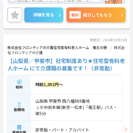
社宅制度や昇給賞与あり！その他待遇が整ってお
り、安定した環境の中で働きたい方にピッタリです
★
詳細を見る
無料
紹介してもらう
ご興味のある方は、マイナビ介護職までお問い合わ
せください。
更新日：2026年02月25日
株式会社フロンティアの介護住宅型有料老人ホーム 竜王の憩
株式会
社フロンティアの介護
【山梨県／甲斐市】社宅制度あり★住宅型有料老
人ホーム にて介護職の募集です！〈非常勤〉
時給
1,052円
～
給料
山梨県 甲斐市 西八幡869番地
ＪＲ中央本線(東京－松本)「竜王駅」バス・
勤務地
車5分
非常勤・パート・アルバイト
雇用形態