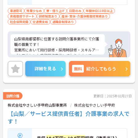
車通勤可
残業少なめ
寮・借り上げ
日勤のみ
年間休日110日以上
資格取得サポート
研修制度あり
産休･育休･介護休暇取得実績あり
社会保険完備
交通費支給
退職金制度あり
山梨県南都留郡に位置する訪問介護事業所にて介護
職の募集です！
営業所において同行研修・採用時研修・スキルアッ
プを目的とした定期研修実施しておりますので、ス
キルアップできる機会が沢山ございます。
ご興味のある方は、お気軽にお問い合わせくださ
詳細を見る
無料
紹介してもらう
い。
訪問介護
更新日：2025年02月27日
株式会社やさしい手甲府山梨事業所
株式会社やさしい手甲府
【山梨／サービス提供責任者】介護事業の求人で
す！
月収
18.6万円～19.8万円
程度（諸手当込）