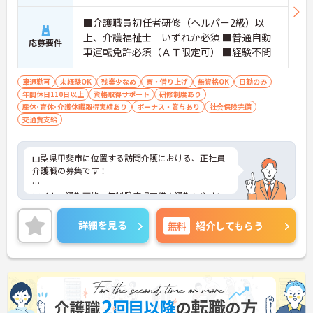
■介護職員初任者研修（ヘルパー2級）以
上、介護福祉士 いずれか必須 ■普通自動
応募要件
車運転免許必須（ＡＴ限定可） ■経験不問
車通勤可
未経験OK
残業少なめ
寮・借り上げ
無資格OK
日勤のみ
年間休日110日以上
資格取得サポート
研修制度あり
産休･育休･介護休暇取得実績あり
ボーナス・賞与あり
社会保険完備
交通費支給
山梨県甲斐市に位置する訪問介護における、正社員
介護職の募集です！
マイカー通勤可能・無料駐車場完備♪通勤しやすい
環境での就業です！
詳細を見る
無料
紹介してもらう
ご興味ある方には、面接対策ポイントなど、さらに
詳細をお話しいたしますのでお気軽にご相談くださ
い。