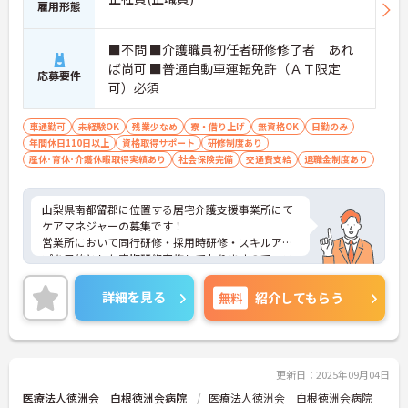
雇用形態
■不問 ■介護職員初任者研修修了者 あれ
ば尚可 ■普通自動車運転免許（ＡＴ限定
応募要件
可）必須
車通勤可
未経験OK
残業少なめ
寮・借り上げ
無資格OK
日勤のみ
年間休日110日以上
資格取得サポート
研修制度あり
産休･育休･介護休暇取得実績あり
社会保険完備
交通費支給
退職金制度あり
山梨県南都留郡に位置する居宅介護支援事業所にて
ケアマネジャーの募集です！
営業所において同行研修・採用時研修・スキルアッ
プを目的とした定期研修実施しておりますので、ス
キルアップできる機会が沢山ございます。
ご興味のある方は、お気軽にお問い合わせくださ
詳細を見る
無料
紹介してもらう
い。
更新日：2025年09月04日
医療法人徳洲会 白根徳洲会病院
医療法人徳洲会 白根徳洲会病院