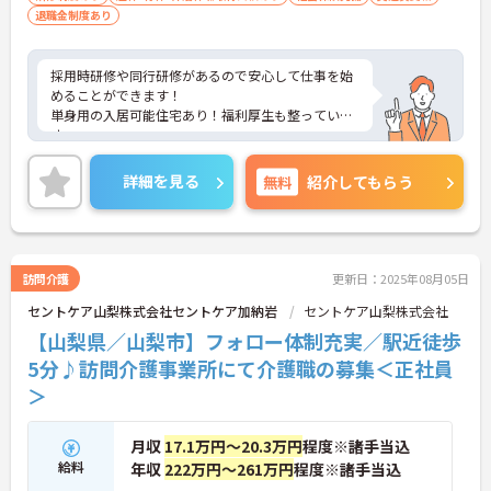
退職金制度あり
採用時研修や同行研修があるので安心して仕事を始
めることができます！
単身用の入居可能住宅あり！福利厚生も整っていま
す。
ご興味がある方には、面接対策ポイントなど、さら
に詳細をお話しいたしますのでお気軽にご相談くだ
詳細を見る
無料
紹介してもらう
さい。
訪問介護
更新日：2025年08月05日
セントケア山梨株式会社セントケア加納岩
セントケア山梨株式会社
【山梨県／山梨市】フォロー体制充実／駅近徒歩
5分♪訪問介護事業所にて介護職の募集＜正社員
＞
月収
17.1万円～20.3万円
程度※諸手当込
給料
年収
222万円～261万円
程度※諸手当込