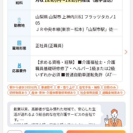
給料
山梨県 山梨市 上神内川61 フラッツタカノ1
05
勤務地
ＪＲ中央本線(東京－松本)「山梨市駅」徒歩
4分
正社員(正職員)
雇用形態
【求める資格・経験】 ■介護福祉士・介護
職員基礎研修修了・ヘルパー1級または2級
応募要件
いずれか必須 ■普通自動車運転免許（AT限
定可）
駅から徒歩10分以内
車通勤可
寮・借り上げ
住宅手当・補助
日勤のみ
研修制度あり
産休･育休･介護休暇取得実績あり
社会保険完備
退職金制度あり
創業以来、高齢者が住み慣れた地域で、安心した生
活が送れるよう総合的な在宅介護サービスの会社で
す。
訪問介護、通所介護、居宅介護支援を中心に、福祉
用具、訪問入浴、小規模多機能型居宅介護等、幅広