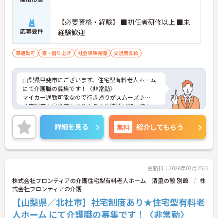
【必要資格・経験】 ■初任者研修以上 ■未
応募要件
経験歓迎
車通勤可
寮・借り上げ
社会保険完備
交通費支給
山梨県甲斐市にございます、住宅型有料老人ホーム
にて介護職の募集です！〈非常勤〉
マイカー通勤可能なので行き帰りがスムーズ♪
社宅制度や昇給賞与あり！その他待遇が整ってお
り、安定した環境の中で働きたい方にピッタリです
★
詳細を見る
無料
紹介してもらう
ご興味のある方は、マイナビ介護職までお問い合わ
せください。
更新日：2026年02月25日
株式会社フロンティアの介護住宅型有料老人ホーム 清里の憩 別館
株
式会社フロンティアの介護
【山梨県／北杜市】社宅制度あり★住宅型有料老
人ホーム にて介護職の募集です！〈非常勤〉