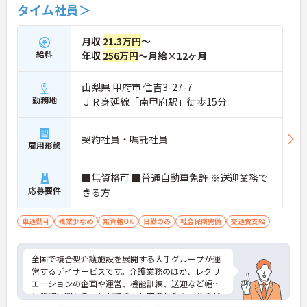
タイム社員＞
月収
21.3万円
～
給料
年収
256万円
～月給×12ヶ月
山梨県 甲府市 住吉3-27-7
勤務地
ＪＲ身延線「南甲府駅」徒歩15分
契約社員・嘱託社員
雇用形態
■無資格可 ■普通自動車免許 ※送迎業務で
応募要件
きる方
車通勤可
残業少なめ
無資格OK
日勤のみ
社会保険完備
交通費支給
全国で複合型介護施設を展開する大手グループが運
営するデイサービスです。介護業務のほか、レクリ
エーションの企画や運営、機能訓練、送迎など幅広
い業務に関わることができ、お客様からの「ありが