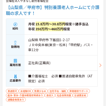
会福祉法人やまなし勤労者福祉会
す。
【山梨県／甲府市】特別養護老人ホームにて介護
★おすすめPOINT★
職の求人です！
【夜勤なし・曜日固定の休日で、身体への負担を抑
えた働き方が実現できます】
・8:00～19:00の間での実働8時間勤務で夜勤が存在
月収
15.8万円～30.8万円
程度※諸手当込
しないため、生活リズムを整えながら健康的に働き
給料
年収
350万円～460万円
程度
続けることができます
・完全週休2日制（曜日固定）を採用していること
により、先々の予定が立てやすくプライベートの時
山梨県 甲府市 下飯田1-2-17
間をしっかりと確保できる環境です
ＪＲ中央本線(東京－松本)「甲府駅」バス・
勤務地
車11分
【専門資格を活かした収入アップと明確なキャリア
形成が期待できます】
・資格手当が支給されるほか、年2回の評価面談で
正社員(正職員)
雇用形態
個人の頑張りが給与に還元される仕組みが整ってい
ます
・サービス提供責任者や管理者へのキャリアアップ
■介護福祉士 必須 ■普通自動車免許（AT
も目指せます
応募要件
限定）必須
【IT化と手厚いフォロー体制により、業務のストレ
スを軽減できます】
車通勤可
未経験OK
残業少なめ
住宅手当・補助
資格取得サポート
・記録票の提出やシフト確認をすべてスマートフォ
産休･育休･介護休暇取得実績あり
高収入
社会保険完備
交通費支給
ンで行えるため、手書きの書類作成や事業所への移
退職金制度あり
動の手間が省けケア業務に集中できます