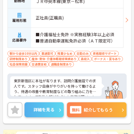
勤務地
ＪＲ中央本線(東京－松本)
正社員(正職員)
雇用形態
■介護福祉士免許 ※実務経験3年以上必須
応募要件
■普通自動車運転免許必須（ＡＴ限定可）
駅から徒歩10分以内
車通勤可
残業少なめ
日勤のみ
資格取得サポート
研修制度あり
産休･育休･介護休暇取得実績あり
高収入
ボーナス・賞与あり
社会保険完備
交通費支給
退職金制度あり
東京新宿区に本社が有ります、訪問介護施設での求
人です。スタッフ自身がやりがいを持って働けるよ
う、待遇の改善や教育制度などの取り組みに力を入
れています。IT事業本部が作成した事務処理ソフト
を導入しており、事務作業は少なく、その分ご利用
者様への対応を重視することもできます。入社後の
詳細を見る
無料
紹介してもらう
研修はもちろん、介護技術研修、PC研修、マナー研
修、資格取得のための勉強会等ステップに応じて用
意されており安心してご就業いただけます。
ご興味を持たれた方は面接対策ポイントや求人の詳