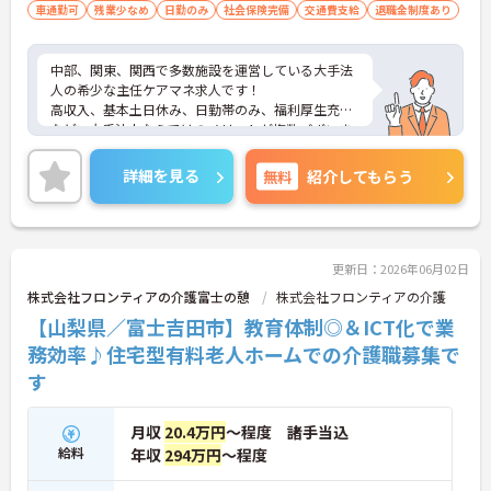
車通勤可
残業少なめ
日勤のみ
社会保険完備
交通費支給
退職金制度あり
中部、関東、関西で多数施設を運営している大手法
人の希少な主任ケアマネ求人です！
高収入、基本土日休み、日勤帯のみ、福利厚生充実
など、大手法人ならではのメリットが複数ございま
す。
管理業務も担っていただきますが、管理のご経験が
詳細を見る
無料
紹介してもらう
ない方でもまずはご相談ください。
もし少しでもご興味持っていただきましたら、まず
はお気軽にアドバイザーにお問い合わせください！
更新日：2026年06月02日
株式会社フロンティアの介護富士の憩
株式会社フロンティアの介護
【山梨県／富士吉田市】教育体制◎＆ICT化で業
務効率♪住宅型有料老人ホームでの介護職募集で
す
月収
20.4万円
～程度 諸手当込
給料
年収
294万円
～程度