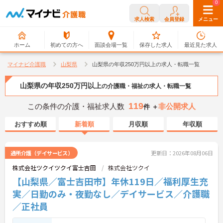
0
0
求人検索
会員登録
メニュー
ホーム
初めての方へ
面談会場一覧
保存した求人
最近見た求人
マイナビ介護職
山梨県
山梨県の年収250万円以上の求人・転職一覧
山梨県の年収250万円以上
の介護職・福祉の求人・転職一覧
119
この条件の介護・福祉求人数
非公開求人
件 ＋
おすすめ順
新着順
月収順
年収順
通所介護（デイサービス）
更新日：2026年08月06日
株式会社ツクイツクイ富士吉田
株式会社ツクイ
【山梨県／富士吉田市】年休119日／福利厚生充
実／日勤のみ・夜勤なし／デイサービス／介護職
／正社員