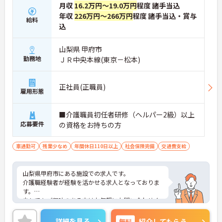
月収
16.2万円～19.0万円
程度 諸手当込
年収
226万円～266万円
程度 諸手当込・賞与
給料
込
山梨県 甲府市
勤務地
ＪＲ中央本線(東京－松本)
正社員(正職員)
雇用形態
■介護職員初任者研修（ヘルパー2級）以上
応募要件
の資格をお持ちの方
車通勤可
残業少なめ
年間休日110日以上
社会保険完備
交通費支給
山梨県甲府市にある施設での求人です。
介護職経験者が経験を活かせる求人となっておりま
す。
少しでもご興味のある方はお気軽にお問い合わせく
ださい。
詳細を見る
無料
紹介してもらう