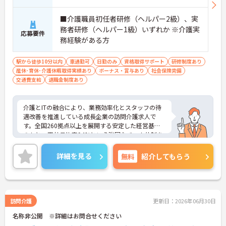
評価面談で個人の頑張りが給与に還元される仕組み
が整っています
■介護職員初任者研修（ヘルパー2級）、実
・サービス提供責任者や管理者へのキャリアアップ
務者研修（ヘルパー1級）いずれか ※介護実
も目指せます
応募要件
務経験がある方
【IT化と手厚いフォロー体制により、業務のストレ
スを軽減できます】
駅から徒歩10分以内
車通勤可
日勤のみ
資格取得サポート
研修制度あり
・記録票の提出やシフト確認をすべてスマートフォ
産休･育休･介護休暇取得実績あり
ボーナス・賞与あり
社会保険完備
ンで行えるため、手書きの書類作成や事業所への移
交通費支給
退職金制度あり
動の手間が省けケア業務に集中できます
・定期的な面談を通じて上司がフォローする体制が
あり、訪問介護でありながら孤立することなくチー
介護とITの融合により、業務効率化とスタッフの待
ムの支援を受けながら業務に取り組めます
遇改善を推進している成長企業の訪問介護求人で
す。全国260拠点以上を展開する安定した経営基盤
のもと、正社員比率94%という強固なチーム体制を
構築しています。資格手当や年2回の評価面談など、
専門資格と成果が収入に直結する仕組みが整ってい
詳細を見る
無料
紹介してもらう
ます。夜勤なしの完全週休2日制（曜日固定）を採用
し、日々の記録業務はスマートフォンで完結するた
め、施設勤務特有の不規則なシフトや煩雑な事務作
業の負担を抑え、ケアに専念できます。定期的な面
談で不安を解消できるフォロー体制もあり、介護福
訪問介護
更新日：2026年06月30日
祉士の資格取得やサ責や管理者への着実なキャリア
名称非公開 ※詳細はお問合せください
アップを目指す有資格者の方に推奨できる環境で
す。