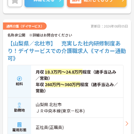
通所介護（デイサービス）
更新日：2026年08月05日
名称非公開 ※詳細はお問合せください
【山梨県／北杜市】 充実した社内研修制度あ
り！デイサービスでの介護職求人《マイカー通勤
可》
月収
18.3万円～24.8万円
程度（諸手当込み
／常勤）
給料
年収
260万円～360万円
程度（諸手当込み／
常勤）
山梨県 北杜市
勤務地
ＪＲ中央本線(東京－松本)
正社員(正職員)
雇用形態