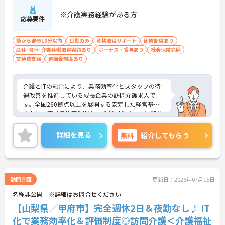
・平日の休暇取得もしやすい体制により、ご自身の
時間やご家族との時間を大切にしながら働き続けら
※介護実務経験がある方
応募要件
れます
【特別報酬制度で日々の頑張りが評価につながりま
す】
駅から徒歩10分以内
日勤のみ
資格取得サポート
研修制度あり
・業績や評価に応じた特別報酬制度が設けられてい
産休･育休･介護休暇取得実績あり
ボーナス・賞与あり
社会保険完備
るため、日々の努力が還元されるやりがいを感じら
交通費支給
退職金制度あり
れます
【自分らしいスタイルでいきいきと活躍できる環境
です】
介護とITの融合により、業務効率化とスタッフの待
・髪色や髪型、ネイルなどが原則自由となっている
遇改善を推進している成長企業の訪問介護求人で
ため、個性を大切にしながら働くことができます
す。全国260拠点以上を展開する安定した経営基盤
・社員一人ひとりの価値観を尊重する社風のもと
のもと、正社員比率94%という強固なチーム体制を
で、無理なくご自身らしく働き続けることが期待で
構築しています。介護福祉士資格手当や年2回の評価
きます
面談など、専門資格と成果が収入に直結する仕組み
詳細を見る
無料
紹介してもらう
【全国展開の安定基盤と日勤のみの環境で長期的な
が整っています。夜勤なしの完全週休2日制（曜日固
キャリアを描けます】
定）を採用し、日々の記録業務はスマートフォンで
・全国367拠点以上を展開する大手グループの運営
完結するため、施設勤務特有の不規則なシフトや煩
により、安定した環境で長く働き続けることができ
雑な事務作業の負担を抑え、ケアに専念できます。
ます
定期的な面談で不安を解消できるフォロー体制もあ
訪問介護
更新日：2026年07月15日
・日勤のみの勤務で転勤の心配もないため、地元で
り、介護福祉士としてサ責や管理者への着実なキャ
ご家庭と両立しながら長期的な視点でキャリアを築
名称非公開 ※詳細はお問合せください
リアアップを目指す有資格者の方に推奨できる環境
けます
です。
【山梨県／甲府市】完全週休2日＆夜勤なし♪ IT
化で業務効率化＆評価制度◎訪問介護＜介護福祉
★おすすめPOINT★