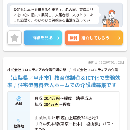
愛知県に本社を構える企業です。名古屋、東海エリ
アを中心に幅広く展開し、入居者様一人ひとりにあ
った施設で、のびのびと笑顔ある生活を送っていた
だけるよう、職員一丸となりサポートしています。
介護士のほか管理栄養士や音楽療法士など、さまざ
まな専門知識を持ったスタッフが在籍し、各セクシ
詳細を見る
無料
紹介してもらう
ョンの垣根を超えて連携もしっかりとあり、相談し
やすい環境です。現場のICT化も進んでおり、iPadを
使ってケア記録ができるシステムを導入したり、Blu
etooth通信でバイタル測定機器を連動させたりと、
業務の負担、効率化にも力を入れいています。その
更新日：2026年06月02日
分残業も少なくなり、また、ご利用者様との時間も
株式会社フロンティアの介護甲州の憩
株式会社フロンティアの介護
大切にしていただけます。ご興味のある方は、お気
【山梨県／甲州市】教育体制◎＆ICT化で業務効
軽にお問い合わせください。
率♪住宅型有料老人ホームでの介護職募集です
月収
20.4万円
～程度 諸手当込
給料
年収
294万円
～程度
山梨県 甲州市 塩山上塩後344番地1
ＪＲ中央本線(東京－松本)「塩山駅」バス・
勤務地
車7分