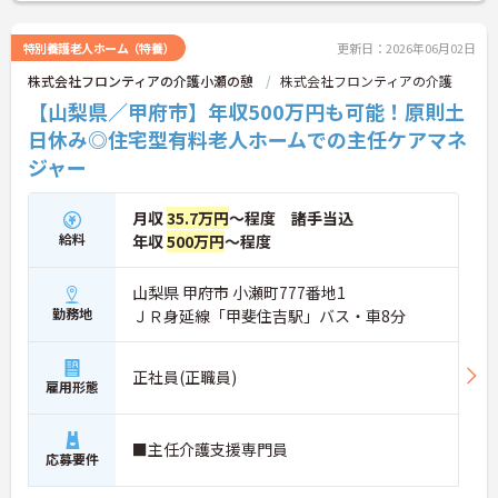
特別養護老人ホーム（特養）
更新日：2026年06月02日
株式会社フロンティアの介護小瀬の憩
株式会社フロンティアの介護
【山梨県／甲府市】年収500万円も可能！原則土
日休み◎住宅型有料老人ホームでの主任ケアマネ
ジャー
月収
35.7万円
～程度 諸手当込
給料
年収
500万円
～程度
山梨県 甲府市 小瀬町777番地1
勤務地
ＪＲ身延線「甲斐住吉駅」バス・車8分
正社員(正職員)
雇用形態
■主任介護支援専門員
応募要件