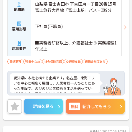
山梨県 富士吉田市 下吉田東一丁目28番15号
勤務地
富士急行大月線「富士山駅」バス・車9分
正社員(正職員)
雇用形態
■実務者研修以上、介護福祉士 ※実務経験1
応募要件
年以上
車通勤可
残業少なめ
社会保険完備
交通費支給
退職金制度あり
愛知県に本社を構える企業です。名古屋、東海エリ
アを中心に幅広く展開し、入居者様一人ひとりにあ
った施設で、のびのびと笑顔ある生活を送っていた
だけるよう、職員一丸となりサポートしています。
介護士のほか管理栄養士や音楽療法士など、さまざ
まな専門知識を持ったスタッフが在籍し、各セクシ
詳細を見る
無料
紹介してもらう
ョンの垣根を超えて連携もしっかりとあり、相談し
やすい環境です。現場のICT化も進んでおり、iPadを
使ってケア記録ができるシステムを導入したり、Blu
etooth通信でバイタル測定機器を連動させたりと、
業務の負担、効率化にも力を入れいています。その
更新日：2026年06月02日