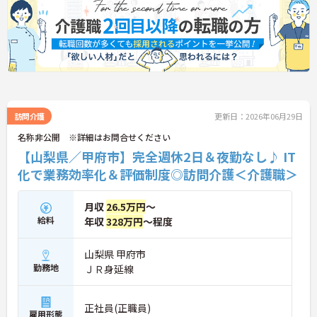
細などお話しいたしますのでお気軽にお問い合わせ
下さい。
訪問介護
更新日：2026年06月29日
名称非公開 ※詳細はお問合せください
【山梨県／甲府市】完全週休2日＆夜勤なし♪ IT
化で業務効率化＆評価制度◎訪問介護＜介護職＞
月収
26.5万円
～
給料
年収
328万円
～程度
山梨県 甲府市
勤務地
ＪＲ身延線
正社員(正職員)
雇用形態