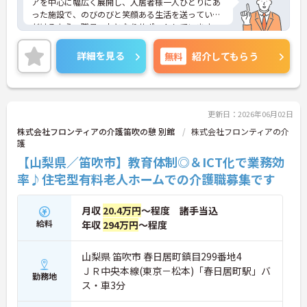
アを中心に幅広く展開し、入居者様一人ひとりにあ
った施設で、のびのびと笑顔ある生活を送っていた
だけるよう、職員一丸となりサポートしています。
介護士のほか管理栄養士や音楽療法士など、さまざ
まな専門知識を持ったスタッフが在籍し、各セクシ
詳細を見る
無料
紹介してもらう
ョンの垣根を超えて連携もしっかりとあり、相談し
やすい環境です。現場のICT化も進んでおり、iPadを
使ってケア記録ができるシステムを導入したり、Blu
etooth通信でバイタル測定機器を連動させたりと、
業務の負担、効率化にも力を入れいています。その
更新日：2026年06月02日
分残業も少なくなり、また、ご利用者様との時間も
株式会社フロンティアの介護笛吹の憩 別館
株式会社フロンティアの介
大切にしていただけます。ご興味のある方は、お気
護
軽にお問い合わせください。
【山梨県／笛吹市】教育体制◎＆ICT化で業務効
率♪住宅型有料老人ホームでの介護職募集です
月収
20.4万円
～程度 諸手当込
給料
年収
294万円
～程度
山梨県 笛吹市 春日居町鎮目299番地4
ＪＲ中央本線(東京－松本)「春日居町駅」バ
勤務地
ス・車3分