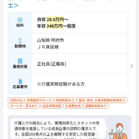
士＞
【夜勤なし・曜日固定の休日で、身体への負担を抑
えた働き方が実現できます】
・8:00～19:00の間での実働8時間勤務で夜勤が存在
月収
28.0万円
～
しないため、生活リズムを整えながら健康的に働き
給料
年収
346万円
～程度
続けることができます
・完全週休2日制（曜日固定）を採用していること
により、先々の予定が立てやすくプライベートの時
山梨県 甲府市
間をしっかりと確保できる環境です
勤務地
ＪＲ身延線
【専門資格を活かした収入アップと明確なキャリア
形成が期待できます】
正社員(正職員)
・介護福祉士資格手当が支給されるほか、年2回の
雇用形態
評価面談で個人の頑張りが給与に還元される仕組み
が整っています
・サービス提供責任者や管理者へのキャリアアップ
※介護実務経験がある方
応募要件
も目指せます
【IT化と手厚いフォロー体制により、業務のストレ
日勤のみ
資格取得サポート
研修制度あり
産休･育休･介護休暇取得実績あり
スを軽減できます】
ボーナス・賞与あり
社会保険完備
交通費支給
退職金制度あり
・記録票の提出やシフト確認をすべてスマートフォ
ンで行えるため、手書きの書類作成や事業所への移
動の手間が省けケア業務に集中できます
介護とITの融合により、業務効率化とスタッフの待
・定期的な面談を通じて上司がフォローする体制が
遇改善を推進している成長企業の訪問介護求人で
あり、訪問介護でありながら孤立することなくチー
す。全国260拠点以上を展開する安定した経営基盤
ムの支援を受けながら業務に取り組めます