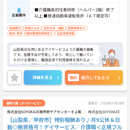
■介護職員初任者研修（ヘルパー2級）修了
応募要件
以上 ■普通自動車運転免許（ＡＴ限定可）
車通勤可
残業少なめ
住宅手当・補助
研修制度あり
産休･育休･介護休暇取得実績あり
社会保険完備
山梨県北杜市にあるデイサービスより介護職の募集
です。各種手当が充実しており、安心して働いてい
ただける環境と、職員全体で利用者様を見れるよう
な仕組み（定期ミーティング・社内研修制度）が整
っている働きやすい職場です。充実した社内研修制
度がありますので介護の知識のほかにもビジネスマ
詳細を見る
無料
紹介してもらう
ナー等、多岐にわたるスキルアップが目指せる環境
です。ご興味のある方は面接ポイントなどをお伝え
しますので、お気軽にお問い合わせください。
通所介護（デイサービス）
更新日：2026年07月28日
株式会社SOYOKAZE南甲府ケアセンターそよ風
株式会社SOYOKAZE
【山梨県／甲府市】特別報酬あり♪月9公休＆日
勤◎無資格可！デイサービス／介護職＜正規フル