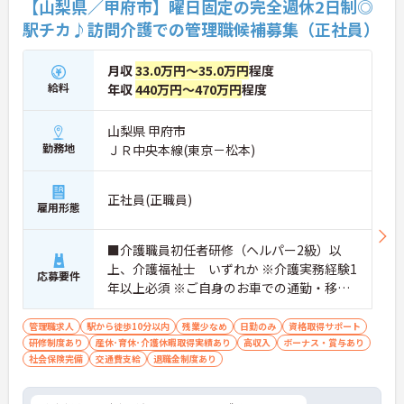
【山梨県／甲府市】曜日固定の完全週休2日制◎
駅チカ♪訪問介護での管理職候補募集（正社員）
★おすすめPOINT★
【夜勤なし・曜日固定の休日で、身体への負担を抑
えた働き方が実現できます】
月収
33.0万円～35.0万円
程度
・8:00～19:00の間での実働8時間勤務で夜勤が存在
給料
年収
440万円～470万円
程度
しないため、生活リズムを整えながら健康的に働き
続けることができます
・完全週休2日制（曜日固定）を採用していること
山梨県 甲府市
により、先々の予定が立てやすくプライベートの時
勤務地
ＪＲ中央本線(東京－松本)
間をしっかりと確保できる環境です
【専門資格を活かした収入アップと明確なキャリア
正社員(正職員)
雇用形態
形成が期待できます】
・資格手当が支給されるほか、年2回の評価面談で
個人の頑張りが給与に還元される仕組みが整ってい
■介護職員初任者研修（ヘルパー2級）以
ます
上、介護福祉士 いずれか ※介護実務経験1
・サービス提供責任者や管理者へのキャリアアップ
応募要件
年以上必須 ※ご自身のお車での通勤・移動
も目指せます
が可能な方
【IT化と手厚いフォロー体制により、業務のストレ
管理職求人
駅から徒歩10分以内
残業少なめ
日勤のみ
資格取得サポート
スを軽減できます】
研修制度あり
産休･育休･介護休暇取得実績あり
高収入
ボーナス・賞与あり
・記録票の提出やシフト確認をすべてスマートフォ
社会保険完備
交通費支給
退職金制度あり
ンで行えるため、手書きの書類作成や事業所への移
動の手間が省けケア業務に集中できます