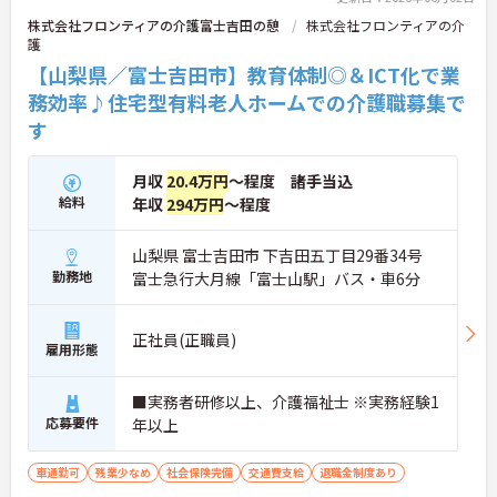
分残業も少なくなり、また、ご利用者様との時間も
株式会社フロンティアの介護富士吉田の憩
株式会社フロンティアの介
大切にしていただけます。ご興味のある方は、お気
護
軽にお問い合わせください。
【山梨県／富士吉田市】教育体制◎＆ICT化で業
務効率♪住宅型有料老人ホームでの介護職募集で
す
月収
20.4万円
～程度 諸手当込
給料
年収
294万円
～程度
山梨県 富士吉田市 下吉田五丁目29番34号
勤務地
富士急行大月線「富士山駅」バス・車6分
正社員(正職員)
雇用形態
■実務者研修以上、介護福祉士 ※実務経験1
応募要件
年以上
車通勤可
残業少なめ
社会保険完備
交通費支給
退職金制度あり