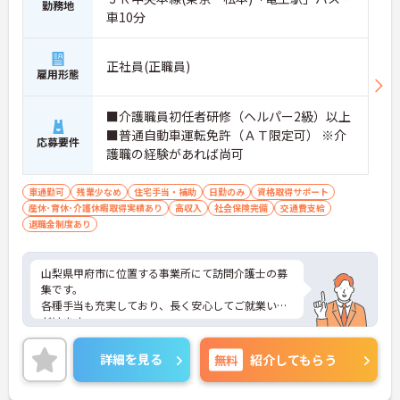
勤務地
車10分
正社員(正職員)
雇用形態
■介護職員初任者研修（ヘルパー2級）以上
■普通自動車運転免許（ＡＴ限定可） ※介
応募要件
護職の経験があれば尚可
車通勤可
残業少なめ
住宅手当・補助
日勤のみ
資格取得サポート
産休･育休･介護休暇取得実績あり
高収入
社会保険完備
交通費支給
退職金制度あり
山梨県甲府市に位置する事業所にて訪問介護士の募
集です。
各種手当も充実しており、長く安心してご就業いた
だけます。
残業少なめなので出勤日でもプライベートの時間を
確保して頂けますよ★
詳細を見る
無料
紹介してもらう
ご興味のある方は是非お気軽にお問い合わせくださ
い。