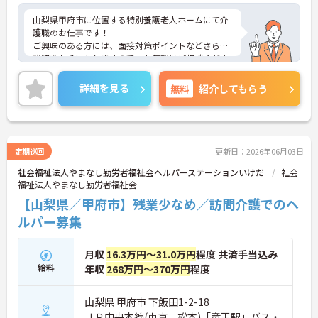
・定期的な面談を通じて上司がフォローする体制が
あり、訪問介護でありながら孤立することなくチー
山梨県甲府市に位置する特別養護老人ホームにて介
ムの支援を受けながら業務に取り組めます
護職のお仕事です！
ご興味のある方には、面接対策ポイントなどさらに
詳細をお話いたしますので、お気軽にご相談くださ
い。
詳細を見る
無料
紹介してもらう
定期巡回
更新日：2026年06月03日
社会福祉法人やまなし勤労者福祉会ヘルパーステーションいけだ
社会
福祉法人やまなし勤労者福祉会
【山梨県／甲府市】残業少なめ／訪問介護でのヘ
ルパー募集
月収
16.3万円～31.0万円
程度 共済手当込み
給料
年収
268万円～370万円
程度
山梨県 甲府市 下飯田1-2-18
ＪＲ中央本線(東京－松本)「竜王駅」バス・