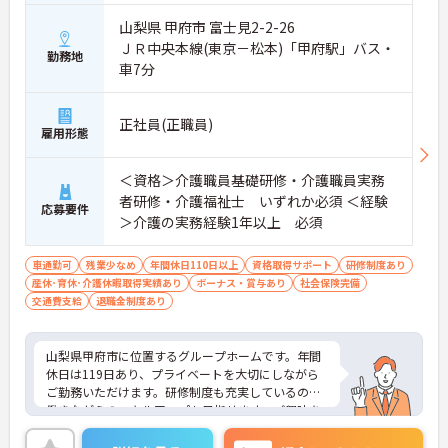
い待遇と福利厚生が魅力です】
山梨県 甲府市 富士見2-2-26
・頑張りをしっかり還元する過去実績最大105万円
ＪＲ中央本線(東京－松本)「甲府駅」バス・
の賞与や配偶者・お子様への手厚い扶養手当を支給
勤務地
しています
車7分
・宿泊費補助などが受けられる独自の「ツクイPLU
S」や勤続3年以上の退職金制度を完備しています
・社内規定の範囲内で髪色や髪型をはじめネイルや
正社員(正職員)
雇用形態
まつげエクステが自由であり自分らしさを大切に働
けます
【有資格者のキャリアパス！手厚いチューター制度
＜資格＞介護職員基礎研修・介護職員実務
と多彩な研修で専門性を高めます 】
者研修・介護福祉士 いずれか必須 ＜経験
応募要件
・入社後1年間は専門のチューター（指導担当者）
＞介護の実務経験1年以上 必須
がマンツーマンで手厚くフォローするため新しい環
境でも安心です
・資格手当の支給や公的資格取得・自己啓発支援制
車通勤可
残業少なめ
年間休日110日以上
資格取得サポート
研修制度あり
度を通じて有資格者のさらなるステップアップを後
産休･育休･介護休暇取得実績あり
ボーナス・賞与あり
社会保険完備
押しします
交通費支給
退職金制度あり
・階層別研修や所属先以外の事業所で行う交換研修
など豊富な教育プログラムで専門職としての成長を
サポートしています
山梨県甲府市に位置するグループホームです。年間
休日は119日あり、プライベートを大切にしながら
ご勤務いただけます。研修制度も充実しているので
働きながらのスキルアップも目指せます。ご興味を
お持ちの方はお気軽にお問い合わせください。