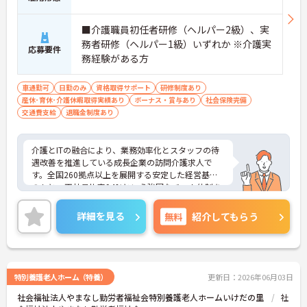
■介護職員初任者研修（ヘルパー2級）、実
務者研修（ヘルパー1級）いずれか ※介護実
応募要件
務経験がある方
車通勤可
日勤のみ
資格取得サポート
研修制度あり
産休･育休･介護休暇取得実績あり
ボーナス・賞与あり
社会保険完備
交通費支給
退職金制度あり
介護とITの融合により、業務効率化とスタッフの待
遇改善を推進している成長企業の訪問介護求人で
す。全国260拠点以上を展開する安定した経営基盤
のもと、正社員比率94%という強固なチーム体制を
構築しています。資格手当や年2回の評価面談など、
専門資格と成果が収入に直結する仕組みが整ってい
詳細を見る
無料
紹介してもらう
ます。夜勤なしの完全週休2日制（曜日固定）を採用
し、日々の記録業務はスマートフォンで完結するた
め、施設勤務特有の不規則なシフトや煩雑な事務作
業の負担を抑え、ケアに専念できます。定期的な面
談で不安を解消できるフォロー体制もあり、介護福
特別養護老人ホーム（特養）
更新日：2026年06月03日
祉士の資格取得やサ責や管理者への着実なキャリア
社会福祉法人やまなし勤労者福祉会特別養護老人ホームいけだの里
社
アップを目指す有資格者の方に推奨できる環境で