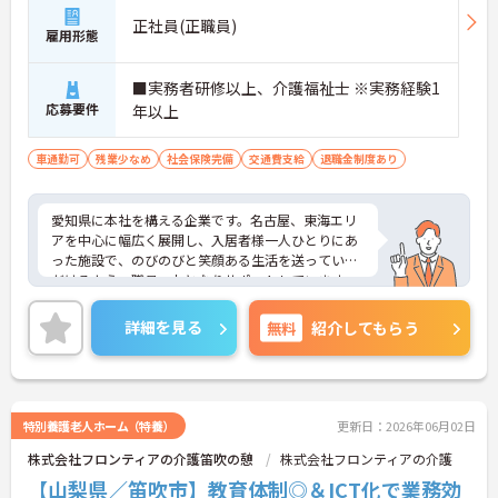
正社員(正職員)
雇用形態
■実務者研修以上、介護福祉士 ※実務経験1
応募要件
年以上
車通勤可
残業少なめ
社会保険完備
交通費支給
退職金制度あり
愛知県に本社を構える企業です。名古屋、東海エリ
アを中心に幅広く展開し、入居者様一人ひとりにあ
った施設で、のびのびと笑顔ある生活を送っていた
だけるよう、職員一丸となりサポートしています。
介護士のほか管理栄養士や音楽療法士など、さまざ
まな専門知識を持ったスタッフが在籍し、各セクシ
詳細を見る
無料
紹介してもらう
ョンの垣根を超えて連携もしっかりとあり、相談し
やすい環境です。現場のICT化も進んでおり、iPadを
使ってケア記録ができるシステムを導入したり、Blu
etooth通信でバイタル測定機器を連動させたりと、
業務の負担、効率化にも力を入れいています。その
特別養護老人ホーム（特養）
更新日：2026年06月02日
分残業も少なくなり、また、ご利用者様との時間も
株式会社フロンティアの介護笛吹の憩
株式会社フロンティアの介護
大切にしていただけます。ご興味のある方は、お気
軽にお問い合わせください。
【山梨県／笛吹市】教育体制◎＆ICT化で業務効