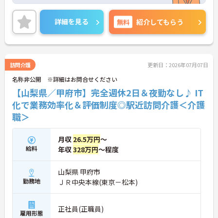
のもと、正社員比率94%という強固なチーム体制を
構築しています。介護福祉士資格手当や年2回の評価
面談など、専門資格と成果が収入に直結する仕組み
詳細を見る
無料
紹介してもらう
が整っています。夜勤なしの完全週休2日制（曜日固
定）を採用し、日々の記録業務はスマートフォンで
完結するため、施設勤務特有の不規則なシフトや煩
雑な事務作業の負担を抑え、ケアに専念できます。
定期的な面談で不安を解消できるフォロー体制もあ
訪問介護
更新日：2026年07月07日
り、介護福祉士としてサ責や管理者への着実なキャ
名称非公開 ※詳細はお問合せください
リアアップを目指す有資格者の方に推奨できる環境
です。
【山梨県／甲府市】完全週休2日＆夜勤なし♪ IT
化で業務効率化＆評価制度◎駅近訪問介護＜介護
★おすすめPOINT★
職＞
【夜勤なし・曜日固定の休日で、身体への負担を抑
えた働き方が実現できます】
・8:00～19:00の間での実働8時間勤務で夜勤が存在
月収
26.5万円
～
しないため、生活リズムを整えながら健康的に働き
給料
年収
328万円
～程度
続けることができます
・完全週休2日制（曜日固定）を採用していること
により、先々の予定が立てやすくプライベートの時
山梨県 甲府市
間をしっかりと確保できる環境です
勤務地
ＪＲ中央本線(東京－松本)
【専門資格を活かした収入アップと明確なキャリア
形成が期待できます】
正社員(正職員)
・介護福祉士資格手当が支給されるほか、年2回の
雇用形態