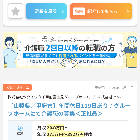
力は夜勤なしの日勤のみで年間休日は119日しっか
り確保できる点にあります。毎月付与されるリフレ
詳細を見る
無料
紹介してもらう
ッシュ休暇を利用して連休の取得も可能です。ま
た、子育てサポート企業として「くるみん認定」を
取得しており、こども休暇や充実した扶養手当など
ご家庭との両立を後押しする制度が整っています。
入社後1年間は専用のチューターがつき手厚くフォ
ローするため、新しい環境への不安を軽減できま
す。最大105万円の賞与支給の実績や、宿泊費補助
等の独自の福利厚生制度も備わっており、有資格者
の方がご自身の個性を大切にしながらやりがいを持
って働き続けられるおすすめの職場です。
★おすすめPOINT★
【夜勤なし×年間休日119日！オンオフのメリハリ
をつけて働ける環境です】
グループホーム
更新日：2026年08月06日
・身体への負担が少ない夜勤なしの勤務で年間休日
株式会社ツクイツクイ甲府富士見グループホーム
株式会社ツクイ
119日がしっかりと確保されています
【山梨県／甲府市】年間休日119日あり♪グルー
・毎月1日付与されるリフレッシュ休暇と有給を組
み合わせて連休を取得しプライベートを満喫できま
プホームにて介護職の募集＜正社員＞
す
・子育てサポート企業として「くるみん認定」を取
得しており未就学児向けのこども休暇など支援体制
月収
20.8万円
～
が万全です
給料
年収
271万円～392万円
程度
【賞与実績最大105万円◎大手法人ならではの手厚