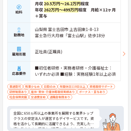
月収
20.5万円～26.2万円
程度
年収
262万円～499万円
程度 月給×12ヶ月
給料
＋賞与
山梨県 富士吉田市 上吉田東1-8-13
勤務地
富士急行大月線「富士山駅」徒歩18分
正社員(正職員)
雇用形態
■初任者研修・実務者研修・介護福祉士：
応募要件
いずれか必須 ■経験：実務経験1年以上必須
車通勤可
残業少なめ
日勤のみ
年間休日110日以上
資格取得サポート
研修制度あり
産休･育休･介護休暇取得実績あり
ボーナス・賞与あり
社会保険完備
交通費支給
退職金制度あり
全国に650ヵ所以上の事業所を展開する業界トップ
クラスの安定法人が運営するデイサービスです。資
格を活かして長期的に活躍できるよう、充実した待
遇と働きやすい環境をご用意しています。最大の魅