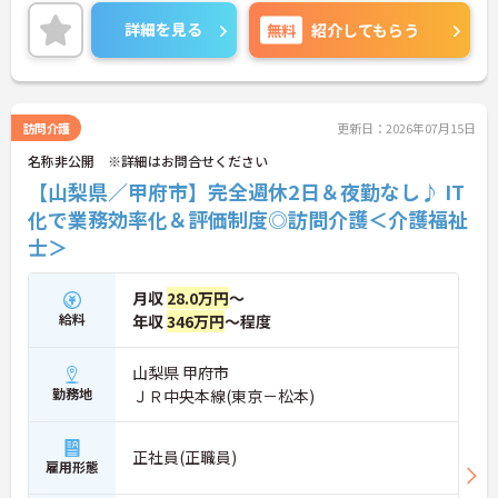
とう」を直接やりがいにできる環境です。有給休暇
とは別に年間17日間のリフレッシュ休暇が付与さ
詳細を見る
無料
紹介してもらう
れ、平日の取得もしやすいため、ご家庭との両立や
ご自身の趣味など、プライベートを大切にしながら
日勤帯で無理なく働き続けられます。髪色やネイル
なども原則自由となっており、ご自身のスタイルを
保ちながらいきいきと働ける点も魅力です。また、
訪問介護
更新日：2026年07月15日
個人の評価等に応じて支払われる特別報酬制度があ
名称非公開 ※詳細はお問合せください
り、頑張りがしっかりと還元されます。定年後も70
歳まで再雇用制度を利用して働けるため、資格と経
【山梨県／甲府市】完全週休2日＆夜勤なし♪ IT
験を活かして長く安定したキャリアを築いていきた
化で業務効率化＆評価制度◎訪問介護＜介護福祉
い方に大変おすすめの求人です。
士＞
★おすすめPOINT★
【充実した研修体制でさらなるスキルアップが期待
月収
28.0万円
～
できます】
給料
年収
346万円
～程度
・入社時研修やサービス別研修など多彩な研修があ
るため、着実に知識と技術を深められます
・OJT研修を通じて現場での実践的なサポートを受
山梨県 甲府市
けられるので、安心して業務をスタートできます
勤務地
ＪＲ中央本線(東京－松本)
【リフレッシュ休暇を活用して無理なく長く働ける
環境です】
・有給休暇とは別に年間17日間のリフレッシュ休暇
正社員(正職員)
があるため、心身ともにしっかりと休むことができ
雇用形態
ます