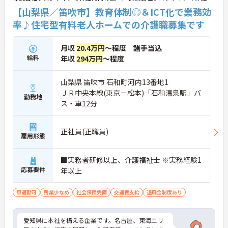
軽にお問い合わせください。
【山梨県／笛吹市】教育体制◎＆ICT化で業務効
率♪住宅型有料老人ホームでの介護職募集です
月収
20.4万円
～程度 諸手当込
給料
年収
294万円
～程度
山梨県 笛吹市 石和町河内13番地1
ＪＲ中央本線(東京－松本)「石和温泉駅」バ
勤務地
ス・車12分
正社員(正職員)
雇用形態
■実務者研修以上、介護福祉士 ※実務経験1
応募要件
年以上
車通勤可
残業少なめ
社会保険完備
交通費支給
退職金制度あり
愛知県に本社を構える企業です。名古屋、東海エリ