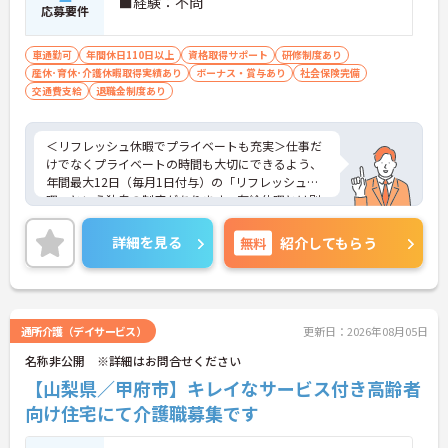
■経験：不問
応募要件
車通勤可
年間休日110日以上
資格取得サポート
研修制度あり
産休･育休･介護休暇取得実績あり
ボーナス・賞与あり
社会保険完備
交通費支給
退職金制度あり
＜リフレッシュ休暇でプライベートも充実＞仕事だ
けでなくプライベートの時間も大切にできるよう、
年間最大12日（毎月1日付与）の「リフレッシュ休
暇」という独自の制度があります。有給休暇とは別
に付与されるため、これらを組み合わせて連休を取
得し、旅行や趣味を楽しむスタッフも多くいます。
詳細を見る
無料
紹介してもらう
＜多彩なキャリアパス！あなたの挑戦を応援します
＞全国に事業を展開する大手企業の同社だからこ
そ、描けるキャリアは無限大です。管理職を目指す
道や、専門性をさらに高める道など、一人ひとりの
目標に合わせた成長を会社がバックアップします。
通所介護（デイサービス）
更新日：2026年08月05日
資格取得支援制度や研修制度も充実しており、働き
名称非公開 ※詳細はお問合せください
ながらスキルアップが可能。また、希望があれば異
なるサービス種別へのキャリアチェンジにも挑戦で
【山梨県／甲府市】キレイなサービス付き高齢者
きます。
向け住宅にて介護職募集です