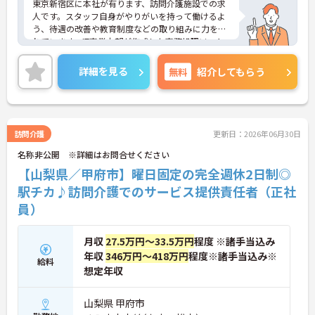
・定期的な面談を通じて上司がフォローする体制が
東京新宿区に本社が有ります、訪問介護施設での求
あり、訪問介護でありながら孤立することなくチー
人です。スタッフ自身がやりがいを持って働けるよ
ムの支援を受けながら業務に取り組めます
う、待遇の改善や教育制度などの取り組みに力を入
れています。IT事業本部が作成した事務処理ソフト
を導入しており、事務作業は少なく、その分ご利用
者様への対応を重視することもできます。入社後の
詳細を見る
無料
紹介してもらう
研修はもちろん、介護技術研修、PC研修、マナー研
修、資格取得のための勉強会等ステップに応じて用
意されており安心してご就業いただけます。
ご興味を持たれた方は面接対策ポイントや求人の詳
細などお話しいたしますのでお気軽にお問い合わせ
訪問介護
更新日：2026年06月30日
下さい。
名称非公開 ※詳細はお問合せください
【山梨県／甲府市】曜日固定の完全週休2日制◎
駅チカ♪訪問介護でのサービス提供責任者（正社
員）
月収
27.5万円～33.5万円
程度 ※諸手当込み
年収
346万円～418万円
程度※諸手当込み※
給料
想定年収
山梨県 甲府市