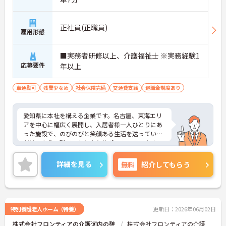
正社員(正職員)
雇用形態
■実務者研修以上、介護福祉士 ※実務経験1
応募要件
年以上
車通勤可
残業少なめ
社会保険完備
交通費支給
退職金制度あり
愛知県に本社を構える企業です。名古屋、東海エリ
アを中心に幅広く展開し、入居者様一人ひとりにあ
った施設で、のびのびと笑顔ある生活を送っていた
だけるよう、職員一丸となりサポートしています。
介護士のほか管理栄養士や音楽療法士など、さまざ
まな専門知識を持ったスタッフが在籍し、各セクシ
詳細を見る
無料
紹介してもらう
ョンの垣根を超えて連携もしっかりとあり、相談し
やすい環境です。現場のICT化も進んでおり、iPadを
使ってケア記録ができるシステムを導入したり、Blu
etooth通信でバイタル測定機器を連動させたりと、
業務の負担、効率化にも力を入れいています。その
特別養護老人ホーム（特養）
更新日：2026年06月02日
分残業も少なくなり、また、ご利用者様との時間も
株式会社フロンティアの介護河内の憩
株式会社フロンティアの介護
大切にしていただけます。ご興味のある方は、お気