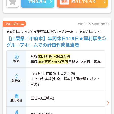
詳細を見る
無料
紹介してもらう
グループホーム
更新日：2026年08月06日
株式会社ツクイツクイ甲府富士見グループホーム
株式会社ツクイ
【山梨県／甲府市】年間休日119日★福利厚生◎
グループホームでの計画作成担当者
月収
23.2万円～26.5万円
給料
年収
306万円～423万円
月給×12ヶ月＋賞与
山梨県 甲府市 富士見2-2-26
ＪＲ中央本線(東京－松本)「甲府駅」バス・
勤務地
車9分
正社員(正職員)
雇用形態