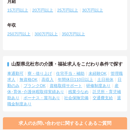
月給
15万円以上
20万円以上
25万円以上
30万円以上
年収
250万円以上
300万円以上
350万円以上
山梨県北杜市の介護・福祉求人をこだわり条件で探す
車通勤可
寮・借り上げ
住宅手当・補助
未経験OK
管理職
求人
無資格OK
高収入
年間休日110日以上
土日祝休
日
勤のみ
ブランクOK
資格取得サポート
研修制度あり
産
休･育休･介護休暇取得実績あり
残業少なめ
託児所・育児補
助あり
ボーナス・賞与あり
社会保険完備
交通費支給
退
職金制度あり
求人のお問い合わせに関するよくあるご質問