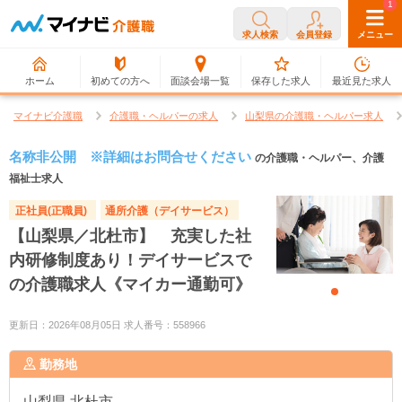
0
1
求人検索
会員登録
メニュー
ホーム
初めての方へ
面談会場一覧
保存した求人
最近見た求人
マイナビ介護職
介護職・ヘルパーの求人
山梨県の介護職・ヘルパー求人
名称非公開 ※詳細はお問合せください
の介護職・ヘルパー、介護
福祉士求人
正社員(正職員)
通所介護（デイサービス）
【山梨県／北杜市】 充実した社
内研修制度あり！デイサービスで
の介護職求人《マイカー通勤可》
更新日：2026年08月05日 求人番号：558966
勤務地
山梨県
北杜市