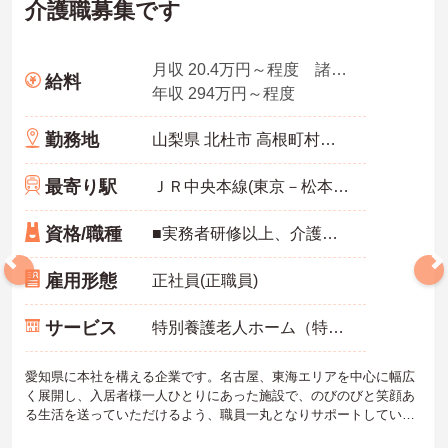
介護職募集です
月収 20.4万円～程度 諸手当込
給料
年収 294万円～程度
勤務地
山梨県 北杜市 高根町村山北割1386番地1
最寄り駅
ＪＲ中央本線(東京－松本)「長坂駅」バス・車15分
資格/職種
■実務者研修以上、介護福祉士 ※実務経験1年以上
雇用形態
正社員(正職員)
サービス
特別養護老人ホーム（特養）
愛知県に本社を構える企業です。名古屋、東海エリアを中心に幅広
く展開し、入居者様一人ひとりにあった施設で、のびのびと笑顔あ
る生活を送っていただけるよう、職員一丸となりサポートしていま
す。介護士のほか管理栄養士や音楽療法士など、さまざまな専門知