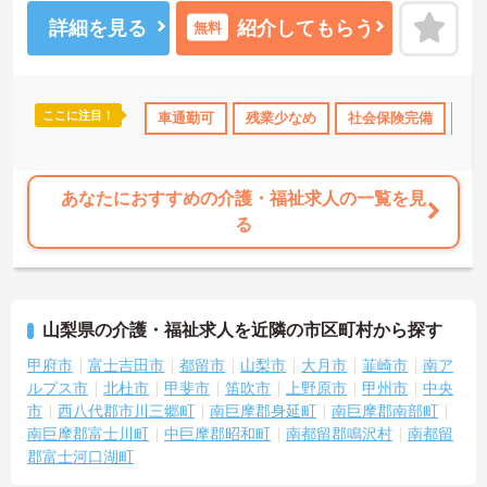
識を持ったスタッフが在籍し、各セクションの垣根を超えて連携も
しっかりとあり、相談しやすい環境です。現場のICT化も進んでお
詳細を見る
紹介してもらう
無料
り、iPadを使ってケア記録ができるシステムを導入したり、Bluetoo
th通信でバイタル測定機器を連動させたりと、業務の負担、効率化
にも力を入れいています。その分残業も少なくなり、また、ご利用
者様との時間も大切にしていただけます。ご興味のある方は、お気
ここに注目！
無資格OK
ボーナス・賞与あり
車通勤可
残業少なめ
社会保険完備
社会保険完備
交通費支給
交
軽にお問い合わせください。
あなたにおすすめの介護・福祉求人の一覧を見
る
山梨県の介護・福祉求人を近隣の市区町村から探す
甲府市
富士吉田市
都留市
山梨市
大月市
韮崎市
南ア
ルプス市
北杜市
甲斐市
笛吹市
上野原市
甲州市
中央
市
西八代郡市川三郷町
南巨摩郡身延町
南巨摩郡南部町
南巨摩郡富士川町
中巨摩郡昭和町
南都留郡鳴沢村
南都留
郡富士河口湖町