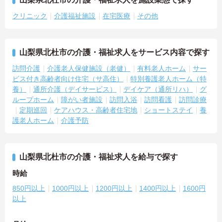
クリニック
介護福祉施設
在宅医療
その他
山梨県北杜市の介護・福祉求人をサービス内容で探す
訪問介護
介護老人保健施設（老健）
有料老人ホーム
サー
ビス付き高齢者向け住宅（サ高住）
特別養護老人ホーム（特
養）
通所介護（デイサービス）
デイケア（通所リハ）
グ
ループホーム
障がい者施設
訪問入浴
訪問看護
訪問診療
定期巡回
ケアハウス・高齢者住宅地
ショートステイ
養
護老人ホーム
介護予防
山梨県北杜市の介護・福祉求人を給与で探す
時給
850円以上
1000円以上
1200円以上
1400円以上
1600円
以上