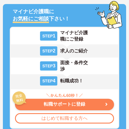
マイナビ介護職に
お気軽にご相談
下さい！
マイナビ介護
1
STEP
職にご登録
2
求人のご紹介
STEP
面接・条件交
3
STEP
渉
4
転職成功！
STEP
転職サポートに登録
はじめて転職する方へ