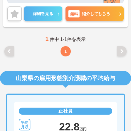
様々な研修を取り揃えています。
ご興味のある方には、面接対策ポイントなど、さら
に詳細をお話しいたしますので、お気軽にご相談く
詳細を見る
無料
紹介してもらう
ださい。
1
件中 1-1件を表示
1
山梨県の雇用形態別介護職の平均給与
正社員
22.8
万円