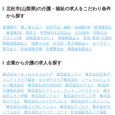
北杜市(山梨県)の介護・福祉の求人をこだわり条件
から探す
車通勤可
寮・借り上げ
住宅手当・補助
未経験OK
管理職求人
無資格OK
高収入
年間休日110日以上
土日祝休
日勤のみ
ブランクOK
資格取得サポート
研修制度あり
産休･育休･介護休
暇取得実績あり
残業少なめ
託児所・育児補助あり
ボーナス・
賞与あり
社会保険完備
交通費支給
退職金制度あり
企業から介護の求人を探す
株式会社ベネッセスタイルケア
株式会社ツクイ
株式会社日本ア
メニティライフ協会
ＳＯＭＰＯケア株式会社
ソーシャルインク
ルー株式会社
株式会社SOYOKAZE
株式会社ケア２１
ALSOK
介護株式会社
株式会社ケアリッツ・アンド・パートナーズ
株式
会社ニチイ学館
株式会社ソラスト
株式会社やさしい手
株式会
社ケア２１
株式会社ニチイケアパレス
株式会社サンガジャパン
株式会社川島コーポレーション
株式会社アンビス
株式会社サ
ンウェルズ
株式会社スーパー・コート
社会福祉法人ノテ福祉