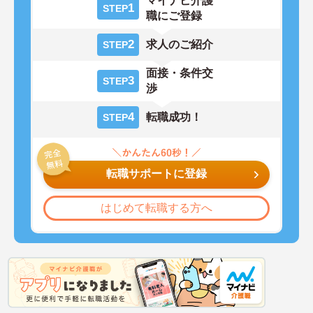
マイナビ介護
1
STEP
職にご登録
2
求人のご紹介
STEP
面接・条件交
3
STEP
渉
4
転職成功！
STEP
転職サポートに登録
はじめて転職する方へ