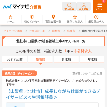
0
0
求人検索
会員登録
メニュー
ホーム
初めての方へ
面談会場一覧
保存した求人
最近見た求人
マイナビ介護職
社会福祉主事
山梨県
北杜市
山梨県の社会福祉主
北杜市(山梨県)の社会福祉主事
の求人・転職一覧
1
この条件の介護・福祉求人数
非公開求人
件 ＋
おすすめ順
新着順
月収順
年収順
通所介護（デイサービス）
更新日：2024年12月12日
株式会社やさしい手甲府北杜事業所 デイサービス
株式会社やさしい
手甲府
【山梨県／北杜市】成長しながら仕事ができるデ
イサービス＜生活相談員＞