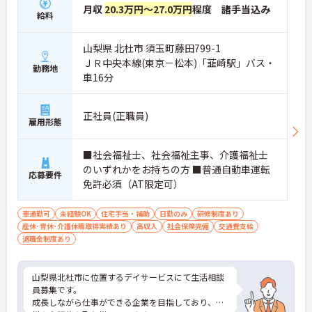
月収
20.3万円～27.0万円
程度 諸手当込み
給料
山梨県 北杜市 須玉町藤田799-1
ＪＲ中央本線(東京－松本)「韮崎駅」バス・
勤務地
車16分
正社員(正職員)
雇用形態
■社会福祉士、社会福祉主事、介護福祉士
のいずれかをお持ちの方 ■普通自動車運転
応募要件
免許必須（AT限定可）
車通勤可
未経験OK
住宅手当・補助
日勤のみ
研修制度あり
産休･育休･介護休暇取得実績あり
高収入
社会保険完備
交通費支給
退職金制度あり
山梨県北杜市に位置するデイサービスにて生活相談
員募集です。
成長しながら仕事ができる企業を目指しており、