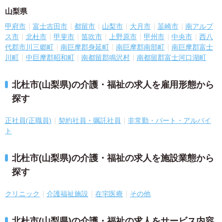
山梨県
甲府市
富士吉田市
都留市
山梨市
大月市
韮崎市
南アルプ
ス市
北杜市
甲斐市
笛吹市
上野原市
甲州市
中央市
西八
代郡市川三郷町
南巨摩郡身延町
南巨摩郡南部町
南巨摩郡富士
川町
中巨摩郡昭和町
南都留郡鳴沢村
南都留郡富士河口湖町
北杜市(山梨県)の介護・福祉の求人を雇用形態から
探す
正社員(正職員)
契約社員・嘱託社員
非常勤・パート・アルバイ
ト
北杜市(山梨県)の介護・福祉の求人を施設業態から
探す
クリニック
介護福祉施設
在宅医療
その他
北杜市(山梨県)の介護・福祉の求人をサービス内容