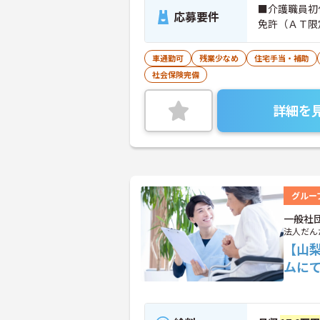
■介護職員初
応募要件
免許（ＡＴ限
車通勤可
残業少なめ
住宅手当・補助
社会保険完備
詳細を
グルー
一般社
法人だん
【山
ムに