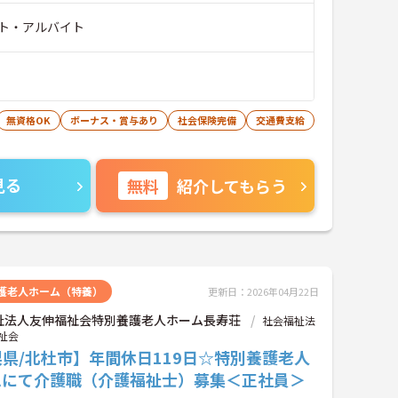
ト・アルバイト
無資格OK
ボーナス・賞与あり
社会保険完備
交通費支給
見る
無料
紹介してもらう
護老人ホーム（特養）
更新日：2026年04月22日
祉法人友伸福祉会特別養護老人ホーム長寿荘
社会福祉法
祉会
県/北杜市】年間休日119日☆特別養護老人
ムにて介護職（介護福祉士）募集＜正社員＞