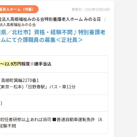
護老人ホーム（特養）
更新日：2026年03月26日
祉法人高根福祉みのる会特別養護老人ホーム みのる荘
法人高根福祉みのる会
梨県／北杜市】資格・経験不問♪特別養護老
ームにて介護職員の募集＜正社員＞
円～22.9万円
程度※諸手当込
 高根町箕輪2270番1
(東京－松本)「日野春駅」バス・車11分
)
■初任者研修以上あれば尚可 ■普通自動車運転免許（A
■経験不問