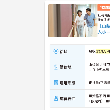
特別養
社会福
社会福祉
【山
人ホ
給料
月収
19.8万
山梨県 北杜市
勤務地
ＪＲ中央本線
雇用形態
正社員(正職員
■資格不問 
応募要件
T限定可） 