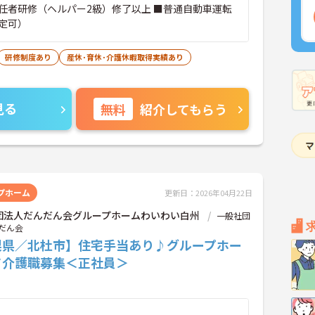
任者研修（ヘルパー2級）修了以上 ■普通自動車運転
定可）
研修制度あり
産休･育休･介護休暇取得実績あり
見る
無料
紹介してもらう
プホーム
更新日：2026年04月22日
団法人だんだん会グループホームわいわい白州
一般社団
だん会
梨県／北杜市】住宅手当あり♪グループホー
て介護職募集＜正社員＞