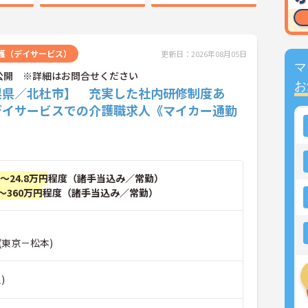
護（デイサービス）
更新日：2026年08月05日
マ
公開 ※詳細はお問合せください
お
梨県／北杜市】 充実した社内研修制度あ
デイサービスでの介護職求人《マイカー通勤
円～24.8万円
程度（諸手当込み／常勤）
～360万円
程度（諸手当込み／常勤）
(東京－松本)
)