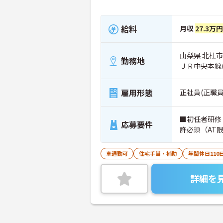
給料
月収
27.3万
山梨県 北杜市
勤務地
ＪＲ中央本線
雇用形態
正社員(正職員
■初任者研修
応募要件
許必須（AT
車通勤可
住宅手当・補助
年間休日110
詳細を