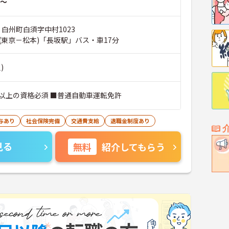
～
 白州町白須字中村1023
(東京－松本)「長坂駅」バス・車17分
)
以上の資格必須 ■普通自動車運転免許
与あり
社会保険完備
交通費支給
退職金制度あり
見る
無料
紹介してもらう