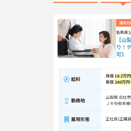
通所介
名称非
【山
り！
可》
月収
18.3万
給料
年収
260万円
山梨県 北杜市
勤務地
ＪＲ中央本線
雇用形態
正社員(正職員