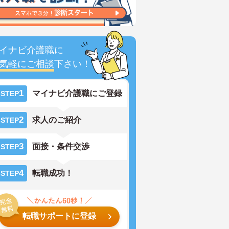
イナビ介護職に
気軽にご相談
下さい！
1
マイナビ介護職にご登録
STEP
2
求人のご紹介
STEP
3
面接・条件交渉
STEP
4
転職成功！
STEP
転職サポートに登録