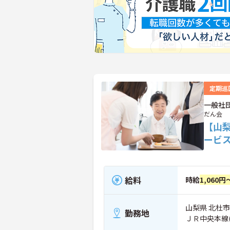
定期巡
一般社
だん会
【山
ービ
給料
時給
1,060円
山梨県 北杜市
勤務地
ＪＲ中央本線