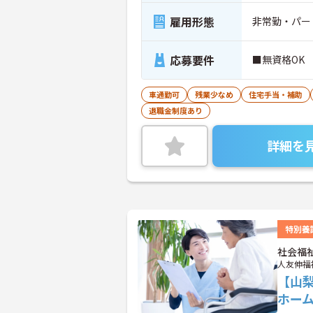
雇用形態
非常勤・パー
応募要件
■無資格OK
車通勤可
残業少なめ
住宅手当・補助
退職金制度あり
詳細を
特別養
社会福
人友伸福
【山梨
ホー