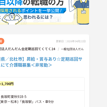
回
更新日：2026年04月22日
団法人だんだん会定期巡回てくてく24
一般社団法人だん
梨県／北杜市】昇給・賞与あり☆定期巡回サ
スにて介護職募集＜非常勤＞
～1,700円
 長坂町夏秋918-5
(東京－松本)「長坂駅」バス・車9分