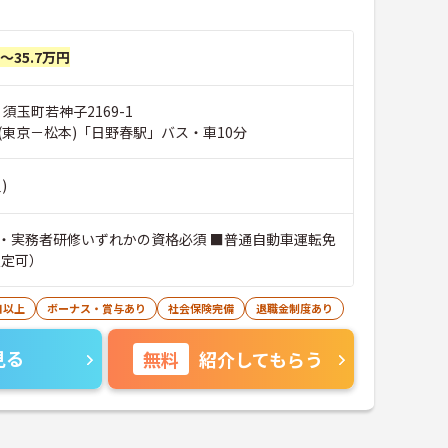
円～35.7万円
 須玉町若神子2169-1
(東京－松本)「日野春駅」バス・車10分
)
・実務者研修いずれかの資格必須 ■普通自動車運転免
限定可）
日以上
ボーナス・賞与あり
社会保険完備
退職金制度あり
見る
無料
紹介してもらう