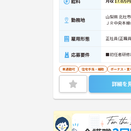
給料
月収
17.0万円
山梨県 北杜市
勤務地
ＪＲ中央本線
雇用形態
正社員(正職員
応募要件
■初任者研修
車通勤可
住宅手当・補助
ボーナス・賞
詳細を