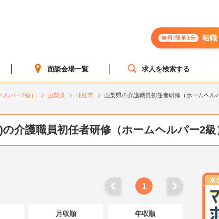
転職
無料!簡単1分
面談会場一覧
求人を検索する
ヘルパー2級）
山梨県
北杜市
山梨県の介護職員初任者研修（ホームヘル
県)の介護職員初任者研修（ホームヘルパー2級
1
月収順
年収順