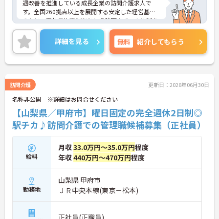
遇改善を推進している成長企業の訪問介護求人で
す。全国260拠点以上を展開する安定した経営基盤
のもと、正社員比率94%という強固なチーム体制を
構築しています。資格手当や年2回の評価面談など、
専門資格と成果が収入に直結する仕組みが整ってい
詳細を見る
無料
紹介してもらう
ます。夜勤なしの完全週休2日制（曜日固定）を採用
し、日々の記録業務はスマートフォンで完結するた
め、施設勤務特有の不規則なシフトや煩雑な事務作
業の負担を抑え、ケアに専念できます。定期的な面
談で不安を解消できるフォロー体制もあり、介護福
訪問介護
更新日：2026年06月30日
祉士の資格取得やサ責や管理者への着実なキャリア
名称非公開 ※詳細はお問合せください
アップを目指す有資格者の方に推奨できる環境で
す。
【山梨県／甲府市】曜日固定の完全週休2日制◎
駅チカ♪訪問介護での管理職候補募集（正社員）
★おすすめPOINT★
【夜勤なし・曜日固定の休日で、身体への負担を抑
えた働き方が実現できます】
月収
33.0万円～35.0万円
程度
・8:00～19:00の間での実働8時間勤務で夜勤が存在
給料
年収
440万円～470万円
程度
しないため、生活リズムを整えながら健康的に働き
続けることができます
・完全週休2日制（曜日固定）を採用していること
山梨県 甲府市
により、先々の予定が立てやすくプライベートの時
勤務地
ＪＲ中央本線(東京－松本)
間をしっかりと確保できる環境です
【専門資格を活かした収入アップと明確なキャリア
正社員(正職員)