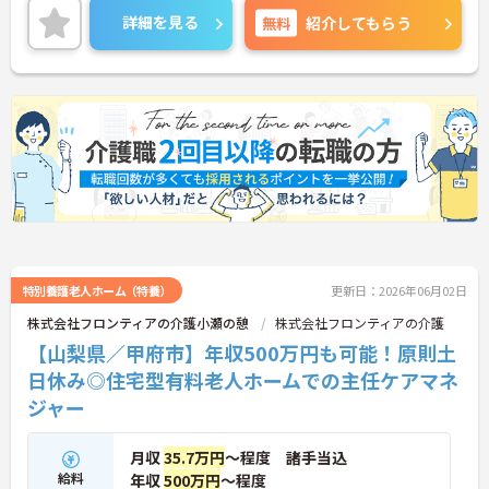
確保して頂けますよ★
詳細を見る
無料
紹介してもらう
ご興味のある方は是非お気軽にお問い合わせくださ
い。
特別養護老人ホーム（特養）
更新日：2026年06月02日
株式会社フロンティアの介護小瀬の憩
株式会社フロンティアの介護
【山梨県／甲府市】年収500万円も可能！原則土
日休み◎住宅型有料老人ホームでの主任ケアマネ
ジャー
月収
35.7万円
～程度 諸手当込
給料
年収
500万円
～程度