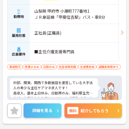
山梨県 甲府市 小瀬町777番地1
勤務地
ＪＲ身延線「甲斐住吉駅」バス・車8分
正社員(正職員)
雇用形態
■主任介護支援専門員
応募要件
車通勤可
残業少なめ
日勤のみ
社会保険完備
交通費支給
退職金制度あり
中部、関東、関西で多数施設を運営している大手法
人の希少な主任ケアマネ求人です！
高収入、基本土日休み、日勤帯のみ、福利厚生充実
など、大手法人ならではのメリットが複数ございま
す。
管理業務も担っていただきますが、管理のご経験が
詳細を見る
無料
紹介してもらう
ない方でもまずはご相談ください。
もし少しでもご興味持っていただきましたら、まず
はお気軽にアドバイザーにお問い合わせください！