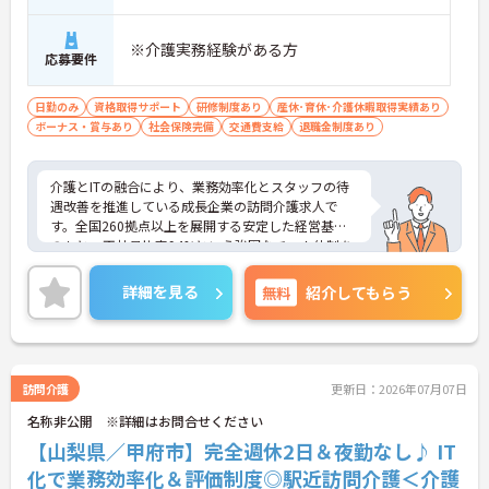
評価面談で個人の頑張りが給与に還元される仕組み
が整っています
・サービス提供責任者や管理者へのキャリアアップ
※介護実務経験がある方
応募要件
も目指せます
【IT化と手厚いフォロー体制により、業務のストレ
日勤のみ
資格取得サポート
研修制度あり
産休･育休･介護休暇取得実績あり
スを軽減できます】
ボーナス・賞与あり
社会保険完備
交通費支給
退職金制度あり
・記録票の提出やシフト確認をすべてスマートフォ
ンで行えるため、手書きの書類作成や事業所への移
動の手間が省けケア業務に集中できます
介護とITの融合により、業務効率化とスタッフの待
・定期的な面談を通じて上司がフォローする体制が
遇改善を推進している成長企業の訪問介護求人で
あり、訪問介護でありながら孤立することなくチー
す。全国260拠点以上を展開する安定した経営基盤
ムの支援を受けながら業務に取り組めます
のもと、正社員比率94%という強固なチーム体制を
構築しています。介護福祉士資格手当や年2回の評価
面談など、専門資格と成果が収入に直結する仕組み
詳細を見る
無料
紹介してもらう
が整っています。夜勤なしの完全週休2日制（曜日固
定）を採用し、日々の記録業務はスマートフォンで
完結するため、施設勤務特有の不規則なシフトや煩
雑な事務作業の負担を抑え、ケアに専念できます。
定期的な面談で不安を解消できるフォロー体制もあ
訪問介護
更新日：2026年07月07日
り、介護福祉士としてサ責や管理者への着実なキャ
名称非公開 ※詳細はお問合せください
リアアップを目指す有資格者の方に推奨できる環境
です。
【山梨県／甲府市】完全週休2日＆夜勤なし♪ IT
化で業務効率化＆評価制度◎駅近訪問介護＜介護
★おすすめPOINT★