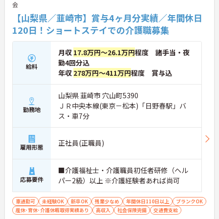
会
【山梨県／韮崎市】賞与4ヶ月分実績／年間休日
120日！ショートステイでの介護職募集
月収
17.8万円～26.1万円
程度 諸手当・夜
勤4回分込
給料
年収
278万円～411万円
程度 賞与込
山梨県 韮崎市 穴山町5390
ＪＲ中央本線(東京－松本)「日野春駅」バ
勤務地
ス・車7分
正社員(正職員)
雇用形態
■介護福祉士・介護職員初任者研修（ヘル
応募要件
パー2級）以上 ※介護経験者あれば尚可
車通勤可
未経験OK
新卒OK
残業少なめ
年間休日110日以上
ブランクOK
産休･育休･介護休暇取得実績あり
高収入
社会保険完備
交通費支給