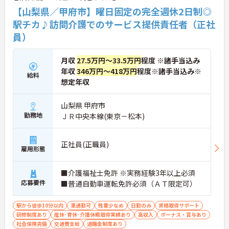
【山梨県／甲府市】曜日固定の完全週休2日制◎
駅チカ♪訪問介護でのサービス提供責任者（正社
員）
月収
27.5万円～33.5万円
程度 ※諸手当込み
年収
346万円～418万円
程度※諸手当込み※
給料
想定年収
山梨県 甲府市
勤務地
ＪＲ中央本線(東京－松本)
正社員(正職員)
雇用形態
■介護福祉士免許 ※実務経験3年以上必須
応募要件
■普通自動車運転免許必須（ＡＴ限定可）
駅から徒歩10分以内
車通勤可
残業少なめ
日勤のみ
資格取得サポート
研修制度あり
産休･育休･介護休暇取得実績あり
高収入
ボーナス・賞与あり
社会保険完備
交通費支給
退職金制度あり