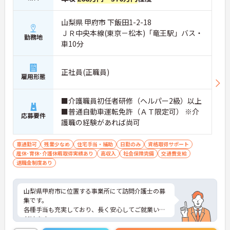
山梨県 甲府市 下飯田1-2-18
ＪＲ中央本線(東京－松本)「竜王駅」バス・
勤務地
車10分
正社員(正職員)
雇用形態
■介護職員初任者研修（ヘルパー2級）以上
■普通自動車運転免許（ＡＴ限定可） ※介
応募要件
護職の経験があれば尚可
車通勤可
残業少なめ
住宅手当・補助
日勤のみ
資格取得サポート
産休･育休･介護休暇取得実績あり
高収入
社会保険完備
交通費支給
退職金制度あり
山梨県甲府市に位置する事業所にて訪問介護士の募
集です。
各種手当も充実しており、長く安心してご就業いた
だけます。
残業少なめなので出勤日でもプライベートの時間を