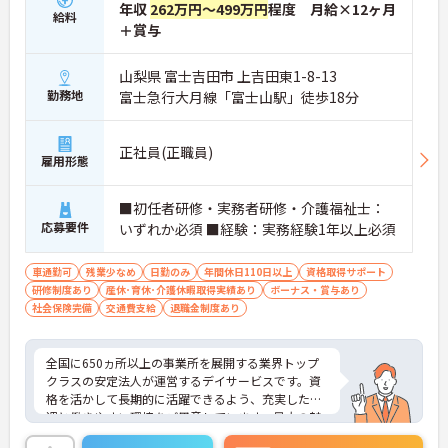
年収
262万円～499万円
程度 月給×12ヶ月
給料
＋賞与
山梨県 富士吉田市 上吉田東1-8-13
勤務地
富士急行大月線「富士山駅」徒歩18分
正社員(正職員)
雇用形態
■初任者研修・実務者研修・介護福祉士：
応募要件
いずれか必須 ■経験：実務経験1年以上必須
車通勤可
残業少なめ
日勤のみ
年間休日110日以上
資格取得サポート
研修制度あり
産休･育休･介護休暇取得実績あり
ボーナス・賞与あり
社会保険完備
交通費支給
退職金制度あり
全国に650ヵ所以上の事業所を展開する業界トップ
クラスの安定法人が運営するデイサービスです。資
格を活かして長期的に活躍できるよう、充実した待
遇と働きやすい環境をご用意しています。最大の魅
力は夜勤なしの日勤のみで年間休日は119日しっか