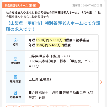
談で不安を解消できるフォロー体制もあり、介護福
特別養護老人ホーム（特養）
更新日：2026年06月03日
祉士の資格取得やサ責や管理者への着実なキャリア
社会福祉法人やまなし勤労者福祉会特別養護老人ホームいけだの里
社
アップを目指す有資格者の方に推奨できる環境で
会福祉法人やまなし勤労者福祉会
す。
【山梨県／甲府市】特別養護老人ホームにて介護
★おすすめPOINT★
職の求人です！
【夜勤なし・曜日固定の休日で、身体への負担を抑
えた働き方が実現できます】
・8:00～19:00の間での実働8時間勤務で夜勤が存在
月収
15.8万円～30.8万円
程度※諸手当込
しないため、生活リズムを整えながら健康的に働き
給料
年収
350万円～460万円
程度
続けることができます
・完全週休2日制（曜日固定）を採用していること
により、先々の予定が立てやすくプライベートの時
山梨県 甲府市 下飯田1-2-17
間をしっかりと確保できる環境です
ＪＲ中央本線(東京－松本)「甲府駅」バス・
勤務地
車11分
【専門資格を活かした収入アップと明確なキャリア
形成が期待できます】
・資格手当が支給されるほか、年2回の評価面談で
正社員(正職員)
雇用形態
個人の頑張りが給与に還元される仕組みが整ってい
ます
・サービス提供責任者や管理者へのキャリアアップ
■介護福祉士 必須 ■普通自動車免許（AT
も目指せます
応募要件
限定）必須
【IT化と手厚いフォロー体制により、業務のストレ