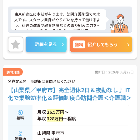
東京新宿区に本社が有ります、訪問介護施設での求
人です。スタッフ自身がやりがいを持って働けるよ
う、待遇の改善や教育制度などの取り組みに力を入
れています。IT事業本部が作成した事務処理ソフト
を導入しており、事務作業は少なく、その分ご利用
者様への対応を重視することもできます。入社後の
詳細を見る
無料
紹介してもらう
研修はもちろん、介護技術研修、PC研修、マナー研
修、資格取得のための勉強会等ステップに応じて用
意されており安心してご就業いただけます。
ご興味を持たれた方は面接対策ポイントや求人の詳
細などお話しいたしますのでお気軽にお問い合わせ
訪問介護
更新日：2026年06月29日
下さい。
名称非公開 ※詳細はお問合せください
【山梨県／甲府市】完全週休2日＆夜勤なし♪ IT
化で業務効率化＆評価制度◎訪問介護＜介護職＞
月収
26.5万円
～
給料
年収
328万円
～程度
山梨県 甲府市
勤務地
ＪＲ身延線