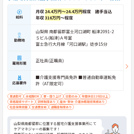
月収
24.4万円～24.4万円
程度 諸手当込
給料
年収
316万円
～程度
山梨県 南都留郡富士河口湖町 船津2091-2
Ｓビル(船津)Ａ号室
勤務地
富士急行大月線「河口湖駅」徒歩15分
正社員(正職員)
雇用形態
■介護支援専門員免許 ■普通自動車運転免
応募要件
許（AT限定可）
車通勤可
未経験OK
寮・借り上げ
日勤のみ
年間休日110日以上
資格取得サポート
研修制度あり
産休･育休･介護休暇取得実績あり
社会保険完備
交通費支給
退職金制度あり
山梨県南都留郡に位置する居宅介護支援事業所にて
ケアマネジャーの募集です！