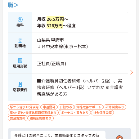
職＞
【夜勤なし・曜日固定の休日で、身体への負担を抑
えた働き方が実現できます】
・8:00～19:00の間での実働8時間勤務で夜勤が存在
月収
26.5万円
～
しないため、生活リズムを整えながら健康的に働き
給料
年収
328万円
～程度
続けることができます
・完全週休2日制（曜日固定）を採用していること
により、先々の予定が立てやすくプライベートの時
山梨県 甲府市
間をしっかりと確保できる環境です
勤務地
ＪＲ中央本線(東京－松本)
【専門資格を活かした収入アップと明確なキャリア
形成が期待できます】
正社員(正職員)
・介護福祉士資格手当が支給されるほか、年2回の
雇用形態
評価面談で個人の頑張りが給与に還元される仕組み
が整っています
■介護職員初任者研修（ヘルパー2級）、実
・サービス提供責任者や管理者へのキャリアアップ
務者研修（ヘルパー1級）いずれか ※介護実
も目指せます
応募要件
務経験がある方
【IT化と手厚いフォロー体制により、業務のストレ
スを軽減できます】
駅から徒歩10分以内
車通勤可
日勤のみ
資格取得サポート
研修制度あり
・記録票の提出やシフト確認をすべてスマートフォ
産休･育休･介護休暇取得実績あり
ボーナス・賞与あり
社会保険完備
ンで行えるため、手書きの書類作成や事業所への移
交通費支給
退職金制度あり
動の手間が省けケア業務に集中できます
・定期的な面談を通じて上司がフォローする体制が
あり、訪問介護でありながら孤立することなくチー
介護とITの融合により、業務効率化とスタッフの待
ムの支援を受けながら業務に取り組めます