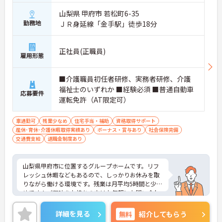
山梨県 甲府市 若松町6-35
勤務地
ＪＲ身延線「金手駅」徒歩18分
正社員(正職員)
雇用形態
■介護職員初任者研修、実務者研修、介護
福祉士のいずれか ■経験必須 ■普通自動車
応募要件
運転免許（AT限定可）
車通勤可
残業少なめ
住宅手当・補助
資格取得サポート
産休･育休･介護休暇取得実績あり
ボーナス・賞与あり
社会保険完備
交通費支給
退職金制度あり
山梨県甲府市に位置するグループホームです。リフ
レッシュ休暇などもあるので、しっかりお休みを取
りながら働ける環境です。残業は月平均5時間と少な
めです！ご興味をお持ちの方はお気軽にお問い合わ
せください。
詳細を見る
無料
紹介してもらう