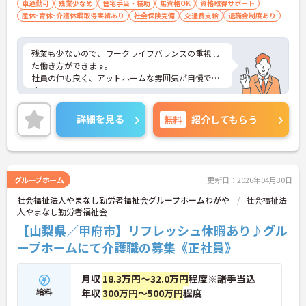
車通勤可
残業少なめ
住宅手当・補助
無資格OK
資格取得サポート
産休･育休･介護休暇取得実績あり
社会保険完備
交通費支給
退職金制度あり
残業も少ないので、ワークライフバランスの重視し
た働き方ができます。
社員の仲も良く、アットホームな雰囲気が自慢で
す。
ご興味ある方には、面接対策ポイントなど、詳細を
お話しいたしますのでお気軽にご相談ください。
詳細を見る
無料
紹介してもらう
グループホーム
更新日：2026年04月30日
社会福祉法人やまなし勤労者福祉会グループホームわがや
社会福祉法
人やまなし勤労者福祉会
【山梨県／甲府市】リフレッシュ休暇あり♪グル
ープホームにて介護職の募集《正社員》
月収
18.3万円～32.0万円
程度※諸手当込
給料
年収
300万円～500万円
程度