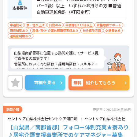
パー2級）以上 いずれかお持ちの方 ■普通
応募要件
自動車運転免許（AT限定可）
車通勤可
寮・借り上げ
日勤のみ
年間休日110日以上
資格取得サポート
研修制度あり
産休･育休･介護休暇取得実績あり
社会保険完備
交通費支給
退職金制度あり
山梨県南都留郡に位置する訪問介護にてサービス提
供責任者の募集です！
営業所において同行研修・採用時研修・スキルアッ
プを目的とした定期研修実施しておりますので、ス
キルアップできる機会が沢山ございます。
ご興味のある方は、お気軽にお問い合わせくださ
詳細を見る
無料
紹介してもらう
い。
訪問介護
更新日：2026年04月08日
セントケア山梨株式会社セントケア河口湖
セントケア山梨株式会社
【山梨県／南都留郡】フォロー体制充実★寮あり
♪居宅介護支援事業所でのケアマネジャー募集