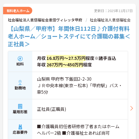
有料老人ホーム
更新日：2025年11月17日
社会福祉法人恵信福祉会恵信ヴィレッタ甲府
社会福祉法人恵信福祉会
【山梨県／甲府市】年間休日112日♪介護付有料
老人ホーム／ショートステイにて介護職の募集＜
正社員＞
月収
16.8万円～27.5万円
程度※諸手当込
給料
年収
267万円～450万円
程度
山梨県 甲府市 下飯田2-2-30
ＪＲ中央本線(東京－松本)「甲府駅」バス・
勤務地
車5分
正社員(正職員)
雇用形態
■介護職員初任者研修修了者またはホーム
応募要件
ヘルパー2級 ■介護福祉士あれば尚可