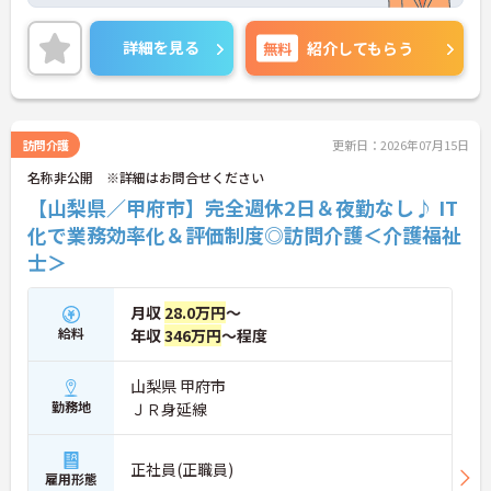
のもと、正社員比率94%という強固なチーム体制を
構築しています。介護福祉士資格手当や年2回の評価
面談など、専門資格と成果が収入に直結する仕組み
詳細を見る
無料
紹介してもらう
が整っています。夜勤なしの完全週休2日制（曜日固
定）を採用し、日々の記録業務はスマートフォンで
完結するため、施設勤務特有の不規則なシフトや煩
雑な事務作業の負担を抑え、ケアに専念できます。
定期的な面談で不安を解消できるフォロー体制もあ
訪問介護
更新日：2026年07月15日
り、介護福祉士としてサ責や管理者への着実なキャ
名称非公開 ※詳細はお問合せください
リアアップを目指す有資格者の方に推奨できる環境
です。
【山梨県／甲府市】完全週休2日＆夜勤なし♪ IT
化で業務効率化＆評価制度◎訪問介護＜介護福祉
★おすすめPOINT★
士＞
【夜勤なし・曜日固定の休日で、身体への負担を抑
えた働き方が実現できます】
・8:00～19:00の間での実働8時間勤務で夜勤が存在
月収
28.0万円
～
しないため、生活リズムを整えながら健康的に働き
給料
年収
346万円
～程度
続けることができます
・完全週休2日制（曜日固定）を採用していること
により、先々の予定が立てやすくプライベートの時
山梨県 甲府市
間をしっかりと確保できる環境です
勤務地
ＪＲ身延線
【専門資格を活かした収入アップと明確なキャリア
形成が期待できます】
正社員(正職員)
・介護福祉士資格手当が支給されるほか、年2回の
雇用形態