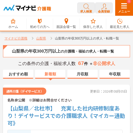
0
0
求人検索
会員登録
メニュー
ホーム
初めての方へ
面談会場一覧
保存した求人
最近見た求人
マイナビ介護職
山梨県
山梨県の年収300万円以上の求人・転職一覧
山梨県の年収300万円以上
の介護職・福祉の求人・転職一覧
67
この条件の介護・福祉求人数
非公開求人
件 ＋
おすすめ順
新着順
月収順
年収順
通所介護（デイサービス）
更新日：2026年08月05日
名称非公開 ※詳細はお問合せください
【山梨県／北杜市】 充実した社内研修制度あ
り！デイサービスでの介護職求人《マイカー通勤
可》