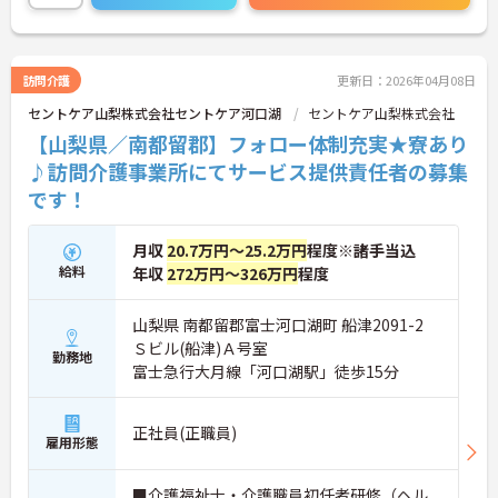
訪問介護
更新日：2026年04月08日
セントケア山梨株式会社セントケア河口湖
セントケア山梨株式会社
【山梨県／南都留郡】フォロー体制充実★寮あり
♪訪問介護事業所にてサービス提供責任者の募集
です！
月収
20.7万円～25.2万円
程度※諸手当込
給料
年収
272万円～326万円
程度
山梨県 南都留郡富士河口湖町 船津2091-2
Ｓビル(船津)Ａ号室
勤務地
富士急行大月線「河口湖駅」徒歩15分
正社員(正職員)
雇用形態
■介護福祉士・介護職員初任者研修（ヘル