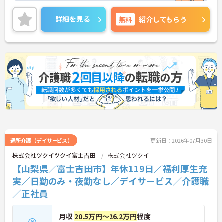
っている働きやすい職場です。充実した社内研修制
度がありますので介護の知識のほかにもビジネスマ
詳細を見る
無料
紹介してもらう
ナー等、多岐にわたるスキルアップが目指せる環境
です。ご興味のある方は面接ポイントなどをお伝え
しますので、お気軽にお問い合わせください。
通所介護（デイサービス）
更新日：2026年07月30日
株式会社ツクイツクイ富士吉田
株式会社ツクイ
【山梨県／富士吉田市】年休119日／福利厚生充
実／日勤のみ・夜勤なし／デイサービス／介護職
／正社員
月収
20.5万円～26.2万円
程度