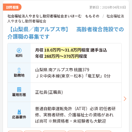
訪問看護
更新日：2026年04月30日
社会福祉法人やまなし勤労者福祉会まいほーむ ももその
社会福祉法
人やまなし勤労者福祉会
【山梨県／南アルプス市】 高齢者複合施設での
介護職の募集です
月収
18.0万円～31.0万円
程度 諸手当込
給料
年収
268万円～370万円
程度
山梨県 南アルプス市 桃園379
勤務地
ＪＲ中央本線(東京－松本)「竜王駅」0分
正社員(正職員)
雇用形態
普通自動車運転免許（AT可）必須 初任者研
修、実務者研修、介護福祉士の資格があれ
応募要件
ば尚可 ※無資格者・未経験者も大歓迎