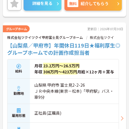
り確保できる点にあります。毎月付与されるリフレ
詳細を見る
無料
紹介してもらう
ッシュ休暇を利用して連休の取得も可能です。ま
た、子育てサポート企業として「くるみん認定」を
取得しており、こども休暇や充実した扶養手当など
ご家庭との両立を後押しする制度が整っています。
入社後1年間は専用のチューターがつき手厚くフォ
グループホーム
更新日：2026年07月30日
ローするため、新しい環境への不安を軽減できま
株式会社ツクイツクイ甲府富士見グループホーム
株式会社ツクイ
す。最大105万円の賞与支給の実績や、宿泊費補助
等の独自の福利厚生制度も備わっており、有資格者
【山梨県／甲府市】年間休日119日★福利厚生◎
の方がご自身の個性を大切にしながらやりがいを持
グループホームでの計画作成担当者
って働き続けられるおすすめの職場です。
★おすすめPOINT★
月収
23.2万円～26.5万円
【夜勤なし×年間休日119日！オンオフのメリハリ
給料
年収
306万円～423万円
月給×12ヶ月＋賞与
をつけて働ける環境です】
・身体への負担が少ない夜勤なしの勤務で年間休日
119日がしっかりと確保されています
山梨県 甲府市 富士見2-2-26
・毎月1日付与されるリフレッシュ休暇と有給を組
ＪＲ中央本線(東京－松本)「甲府駅」バス・
勤務地
み合わせて連休を取得しプライベートを満喫できま
車9分
す
・子育てサポート企業として「くるみん認定」を取
得しており未就学児向けのこども休暇など支援体制
正社員(正職員)
雇用形態
が万全です
【賞与実績最大105万円◎大手法人ならではの手厚
い待遇と福利厚生が魅力です】