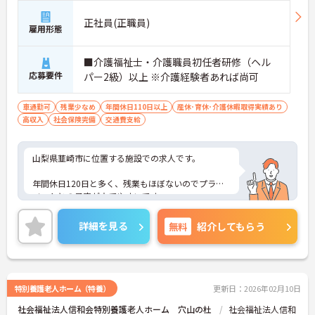
正社員(正職員)
雇用形態
■介護福祉士・介護職員初任者研修（ヘル
応募要件
パー2級）以上 ※介護経験者あれば尚可
車通勤可
残業少なめ
年間休日110日以上
産休･育休･介護休暇取得実績あり
高収入
社会保険完備
交通費支給
山梨県韮崎市に位置する施設での求人です。
年間休日120日と多く、残業もほぼないのでプライ
ベートとの予定が立てやすいです。
また、賞与4ヶ月分実績と頑張りを評価していただ
詳細を見る
無料
紹介してもらう
けます。
マイカー通勤OKなので、通勤のストレスが少ないの
も嬉しいポイントです。
特別養護老人ホーム（特養）
更新日：2026年02月10日
ご興味のある方は、お気軽にお問い合わせくださ
社会福祉法人信和会特別養護老人ホーム 穴山の杜
社会福祉法人信和
い。