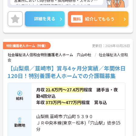
営業所において同行研修・採用時研修・スキルアッ
プを目的とした定期研修実施しておりますので、ス
キルアップできる機会が沢山ございます。
ご興味のある方は、お気軽にお問い合わせくださ
詳細を見る
無料
紹介してもらう
い。
特別養護老人ホーム（特養）
更新日：2026年03月26日
社会福祉法人信和会特別養護老人ホーム 穴山の杜
社会福祉法人信和
会
【山梨県／韮崎市】賞与4ヶ月分実績／年間休日
120日！特別養護老人ホームでの介護職募集
月収
21.6万円～27.6万円
程度 諸手当・夜
勤4回分込
給料
年収
373万円～477万円
程度 賞与込
山梨県 韮崎市 穴山町５３９０
ＪＲ中央本線(東京－松本)「穴山駅」徒歩15
勤務地
分