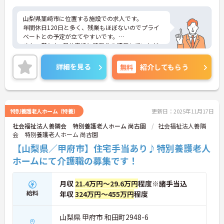
山梨県韮崎市に位置する施設での求人です。
年間休日120日と多く、残業もほぼないのでプライ
ベートとの予定が立てやすいです。
また、賞与4ヶ月分実績と頑張りを評価していただ
けます。
マイカー通勤OKなので、通勤のストレスが少ないの
詳細を見る
無料
紹介してもらう
も嬉しいポイントです。
ご興味のある方は、お気軽にお問い合わせくださ
い。
特別養護老人ホーム（特養）
更新日：2025年11月17日
社会福祉法人善隣会 特別養護老人ホーム 尚古園
社会福祉法人善隣
会 特別養護老人ホーム 尚古園
【山梨県／甲府市】住宅手当あり♪特別養護老人
ホームにて介護職の募集です！
月収
21.4万円～29.6万円
程度※諸手当込
給料
年収
324万円～455万円
程度
山梨県 甲府市 和田町2948-6