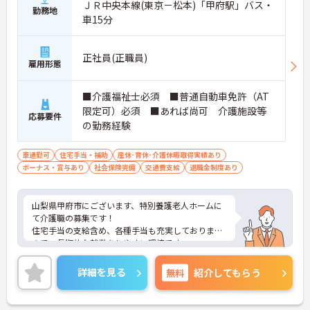
ＪＲ中央本線(東京－松本)「甲府駅」バス・
勤務地
車15分
正社員(正職員)
雇用形態
■介護福祉士必須 ■普通自動車免許（AT
限定可）必須 ■あれば尚可 介護施設等
応募要件
の勤務経験
車通勤可
住宅手当・補助
産休･育休･介護休暇取得実績あり
ボーナス・賞与あり
社会保険完備
交通費支給
退職金制度あり
山梨県甲府市にございます、特別養護老人ホームに
て介護職の募集です！
住宅手当の支給含め、各種手当も充実しております
ので、長期的な就業をしやすい環境です。
ご興味のある方は、マイナビ介護職までお問い合わ
せください。
詳細を見る
無料
紹介してもらう