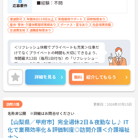
・頑張りをしっかり還元する過去実績最大105万円
■経験：不問
応募要件
の賞与や配偶者・お子様への手厚い扶養手当を支給
しています
・宿泊費補助などが受けられる独自の「ツクイPLU
車通勤可
年間休日110日以上
資格取得サポート
研修制度あり
S」や勤続3年以上の退職金制度を完備しています
産休･育休･介護休暇取得実績あり
ボーナス・賞与あり
社会保険完備
・社内規定の範囲内で髪色や髪型をはじめネイルや
交通費支給
退職金制度あり
まつげエクステが自由であり自分らしさを大切に働
けます
【有資格者のキャリアパス！手厚いチューター制度
＜リフレッシュ休暇でプライベートも充実＞仕事だ
と多彩な研修で専門性を高めます 】
けでなくプライベートの時間も大切にできるよう、
・入社後1年間は専門のチューター（指導担当者）
年間最大12日（毎月1日付与）の「リフレッシュ休
がマンツーマンで手厚くフォローするため新しい環
暇」という独自の制度があります。有給休暇とは別
境でも安心です
に付与されるため、これらを組み合わせて連休を取
・資格手当の支給や公的資格取得・自己啓発支援制
得し、旅行や趣味を楽しむスタッフも多くいます。
詳細を見る
無料
紹介してもらう
度を通じて有資格者のさらなるステップアップを後
＜多彩なキャリアパス！あなたの挑戦を応援します
押しします
＞全国に事業を展開する大手企業の同社だからこ
・階層別研修や所属先以外の事業所で行う交換研修
そ、描けるキャリアは無限大です。管理職を目指す
など豊富な教育プログラムで専門職としての成長を
道や、専門性をさらに高める道など、一人ひとりの
サポートしています
目標に合わせた成長を会社がバックアップします。
訪問介護
更新日：2026年07月15日
資格取得支援制度や研修制度も充実しており、働き
名称非公開 ※詳細はお問合せください
ながらスキルアップが可能。また、希望があれば異
なるサービス種別へのキャリアチェンジにも挑戦で
【山梨県／甲府市】完全週休2日＆夜勤なし♪ IT
きます。
化で業務効率化＆評価制度◎訪問介護＜介護福祉
士＞