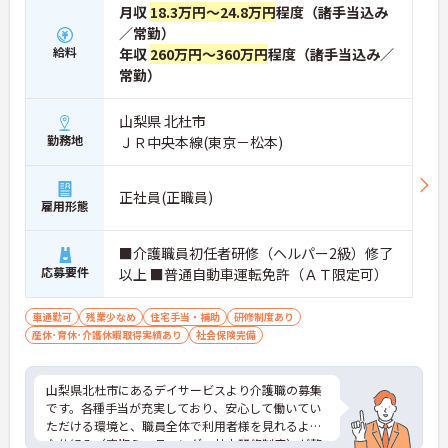
月収
18.3万円～24.8万円
程度（諸手当込み
／常勤）
給料
年収
260万円～360万円
程度（諸手当込み／
常勤）
山梨県 北杜市
勤務地
ＪＲ中央本線(東京－松本)
正社員(正職員)
雇用形態
■介護職員初任者研修（ヘルパー2級）修了
応募要件
以上 ■普通自動車運転免許（ＡＴ限定可）
車通勤可
残業少なめ
住宅手当・補助
研修制度あり
産休･育休･介護休暇取得実績あり
社会保険完備
山梨県北杜市にあるデイサービスより介護職の募集
です。各種手当が充実しており、安心して働いてい
ただける環境と、職員全体で利用者様を見れるよう
な仕組み（定期ミーティング・社内研修制度）が整