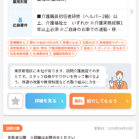
雇用形態
形成が期待できます】
・資格手当が支給されるほか、年2回の評価面談で
個人の頑張りが給与に還元される仕組みが整ってい
■介護職員初任者研修（ヘルパー2級）以
ます
上、介護福祉士 いずれか ※介護実務経験1
・サービス提供責任者や管理者へのキャリアアップ
応募要件
年以上必須 ※ご自身のお車での通勤・移動
も目指せます
が可能な方
【IT化と手厚いフォロー体制により、業務のストレ
管理職求人
駅から徒歩10分以内
残業少なめ
日勤のみ
資格取得サポート
スを軽減できます】
研修制度あり
産休･育休･介護休暇取得実績あり
高収入
ボーナス・賞与あり
・記録票の提出やシフト確認をすべてスマートフォ
社会保険完備
交通費支給
退職金制度あり
ンで行えるため、手書きの書類作成や事業所への移
動の手間が省けケア業務に集中できます
・定期的な面談を通じて上司がフォローする体制が
東京新宿区に本社が有ります、訪問介護施設での求
あり、訪問介護でありながら孤立することなくチー
人です。スタッフ自身がやりがいを持って働けるよ
ムの支援を受けながら業務に取り組めます
う、待遇の改善や教育制度などの取り組みに力を入
れています。IT事業本部が作成した事務処理ソフト
を導入しており、事務作業は少なく、その分ご利用
者様への対応を重視することもできます。入社後の
詳細を見る
無料
紹介してもらう
研修はもちろん、介護技術研修、PC研修、マナー研
修、資格取得のための勉強会等ステップに応じて用
意されており安心してご就業いただけます。
ご興味を持たれた方は面接対策ポイントや求人の詳
細などお話しいたしますのでお気軽にお問い合わせ
訪問介護
更新日：2026年06月30日
下さい。
名称非公開 ※詳細はお問合せください