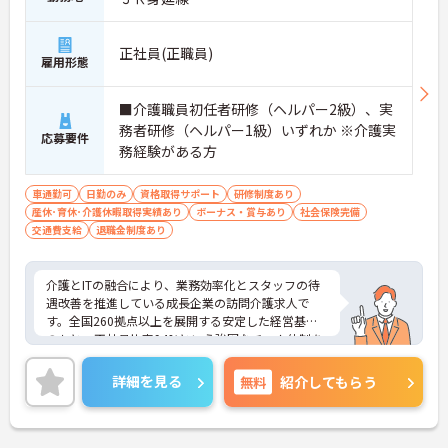
正社員(正職員)
雇用形態
■介護職員初任者研修（ヘルパー2級）、実
務者研修（ヘルパー1級）いずれか ※介護実
応募要件
務経験がある方
車通勤可
日勤のみ
資格取得サポート
研修制度あり
産休･育休･介護休暇取得実績あり
ボーナス・賞与あり
社会保険完備
交通費支給
退職金制度あり
介護とITの融合により、業務効率化とスタッフの待
遇改善を推進している成長企業の訪問介護求人で
す。全国260拠点以上を展開する安定した経営基盤
のもと、正社員比率94%という強固なチーム体制を
構築しています。資格手当や年2回の評価面談など、
専門資格と成果が収入に直結する仕組みが整ってい
詳細を見る
無料
紹介してもらう
ます。夜勤なしの完全週休2日制（曜日固定）を採用
し、日々の記録業務はスマートフォンで完結するた
め、施設勤務特有の不規則なシフトや煩雑な事務作
業の負担を抑え、ケアに専念できます。定期的な面