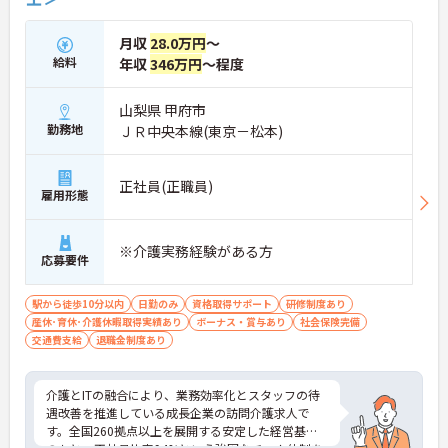
月収
28.0万円
～
給料
年収
346万円
～程度
山梨県 甲府市
勤務地
ＪＲ中央本線(東京－松本)
正社員(正職員)
雇用形態
※介護実務経験がある方
応募要件
駅から徒歩10分以内
日勤のみ
資格取得サポート
研修制度あり
産休･育休･介護休暇取得実績あり
ボーナス・賞与あり
社会保険完備
交通費支給
退職金制度あり
介護とITの融合により、業務効率化とスタッフの待
遇改善を推進している成長企業の訪問介護求人で
す。全国260拠点以上を展開する安定した経営基盤