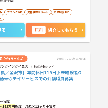
・経験不問
み
ブランクOK
資格取得サポート
研修制度あり
り
見る
無料
紹介してもらう
護（デイサービス）
更新日：2026年08月06日
社ツクイツクイ金沢
株式会社ツクイ
県／金沢市】年間休日119日♪未経験者O
日勤帯◎デイサービスでの介護職員募集
～程度
～392万円
程度 月給×12ヶ月＋賞与