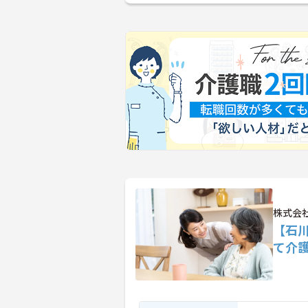
株式会社
【石
て介