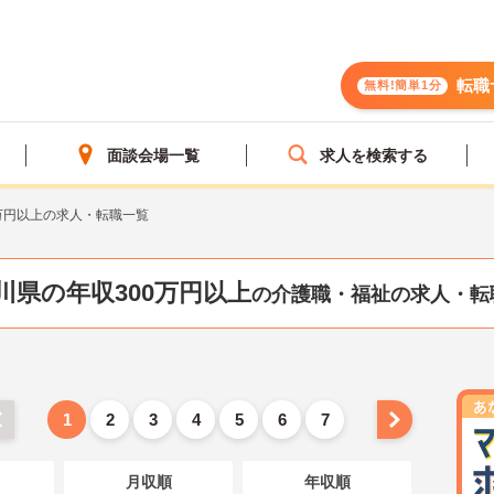
転職
無料!簡単1分
面談会場一覧
求人を検索する
万円以上の求人・転職一覧
川県の年収300万円以上
の介護職・福祉の求人・転
1
2
3
4
5
6
7
月収順
年収順