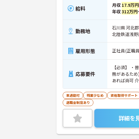
月収
17.9万
給料
年収
312万円
石川県 河北郡
勤務地
北陸鉄道浅野
雇用形態
正社員(正職員
【必須】 ・普
応募要件
務があるため)
あれば尚可 
車通勤可
残業少なめ
資格取得サポート
退職金制度あり
詳細を