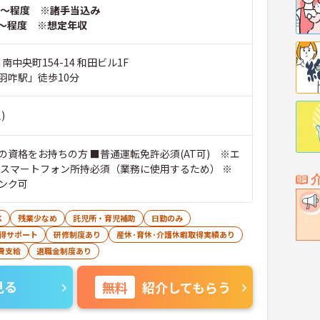
～程度 ※諸手当込み
～程度 ※想定年収
南中央町154-14 和田ビル1F
羽咋駅」徒歩10分
)
の資格をお持ちの方 ■普通運転免許必須(AT可) ※エ
■スマートフォン所持必須（業務に使用するため） ※
ンク可
K
残業少なめ
託児所・育児補助
日勤のみ
得サポート
研修制度あり
産休･育休･介護休暇取得実績あり
費支給
退職金制度あり
見る
無料
紹介してもらう