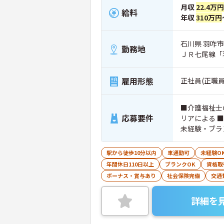
月収
22.4万円
給料
年収
310万円
石川県 羽咋市 
勤務地
ＪＲ七尾線「
雇用形態
正社員(正職員
■介護福祉士
応募要件
リアによる 
未経験・ブラ
駅から徒歩10分以内
車通勤可
未経験O
年間休日110日以上
ブランクOK
資格取
ボーナス・賞与あり
社会保険完備
交通
詳細を