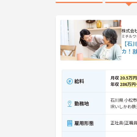
株式会
ミチルワ
【石
カ！
月収
20.5万
給料
年収
286万円
石川県 小松市
勤務地
IRいしかわ
雇用形態
正社員(正職員