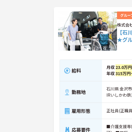
グルー
株式会社
【石
★グ
月収
23.0万
給料
年収
315万円
石川県 金沢
勤務地
IRいしかわ
雇用形態
正社員(正職員
■介護支援専
応募要件