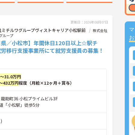
更新日：2026年08月07日
マ
社ミチルワグループヴィストキャリア小松駅前
株式会社
グループ
お
川県／小松市】年間休日120日以上☆駅チ
就労移行支援事業所にて就労支援員の募集！
円～31.0万円
～432万円
程度（月給×12ヶ月＋賞与）
 龍助町36 小松プライムビル3F
鉄道「小松駅」徒歩5分
)