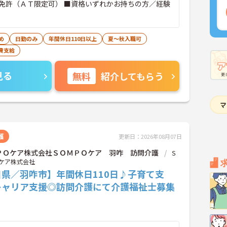
免許（ＡＴ限定可） ■資格いずれかお持ちの方／経験
め
日勤のみ
年間休日110日以上
夏～秋入職可
費支給
見る
無料
紹介してもらう
護
更新日：2026年08月07日
ＰＯケア株式会社ＳＯＭＰＯケア 羽咋 訪問介護
Ｓ
ケア株式会社
川県／羽咋市】年間休日110日♪子育て支
キャリア支援◎訪問介護にて介護福祉士募集