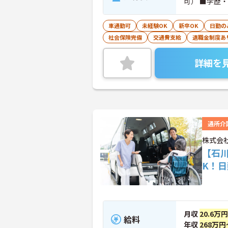
可） ■学歴
車通勤可
未経験OK
新卒OK
日勤の
社会保険完備
交通費支給
退職金制度あ
詳細を
通所介
株式会
【石川
K！
月収
20.6万円
給料
年収
268万円