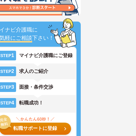
イナビ介護職に
気軽にご相談
下さい！
1
マイナビ介護職にご登録
STEP
2
求人のご紹介
STEP
3
面接・条件交渉
STEP
4
転職成功！
STEP
転職サポートに登録