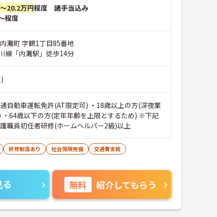
円～20.2万円
程度 諸手当込み
～程度
内灘町 字鶴1丁目85番地
川線「内灘駅」徒歩14分
)
通自動車運転免許(AT限定可) ・18歳以上の方(深夜業
 ・64歳以下の方(定年年齢を上限とするため) ※下記
介護職員初任者研修(ホームヘルパー2級)以上
研修制度あり
社会保険完備
交通費支給
見る
無料
紹介してもらう