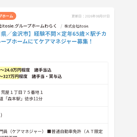
プホーム
更新日：2026年08月07日
itosie.グループホームわらく
株式会社itosie.
川県／金沢市】経験不問×定年65歳×駅チカ
ループホームにてケアマネジャー募集！
円～24.0万円
程度 諸手当込
～327万円
程度 諸手当・賞与込
市 荒屋１丁目７５番地１
鉄道「森本駅」徒歩11分
)
門員（ケアマネジャー） ■普通自動車免許（ＡＴ限定