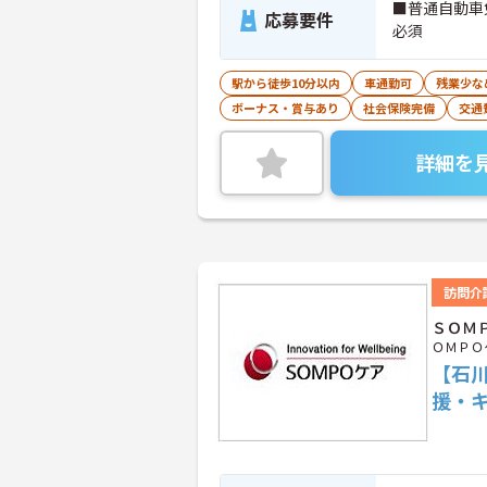
■普通自動車
応募要件
必須
駅から徒歩10分以内
車通勤可
残業少な
ボーナス・賞与あり
社会保険完備
交通
詳細を
訪問介
ＳＯＭ
ＯＭＰＯ
【石
援・