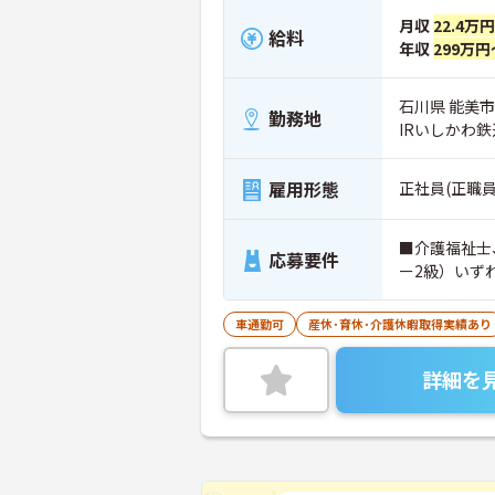
月収
22.4万
給料
年収
299万円
石川県 能美市
勤務地
IRいしかわ
雇用形態
正社員(正職員
■介護福祉士
応募要件
ー2級）いず
車通勤可
産休･育休･介護休暇取得実績あり
詳細を