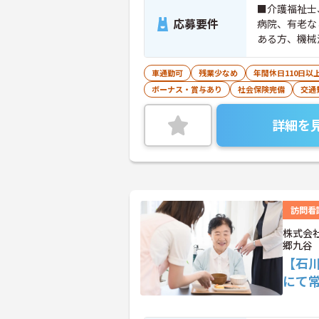
■介護福祉士
応募要件
病院、有老な
ある方、機械
車通勤可
残業少なめ
年間休日110日以
ボーナス・賞与あり
社会保険完備
交通
詳細を
訪問看
株式会
郷九谷
【石
にて