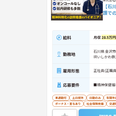
【石
護で
給料
月収
28.5万円
石川県 金沢市 
勤務地
IRいしかわ
雇用形態
正社員(正職員
応募要件
■精神保健福
車通勤可
土日祝休
日勤のみ
年間休
ボーナス・賞与あり
社会保険完備
交通