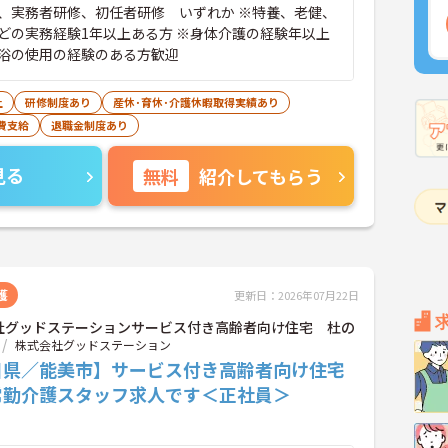
、実務者研修、初任者研修 いずれか ※特養、老健、
どの実務経験1年以上ある方 ※身体介護の経験年以上
浴の使用の経験のある方歓迎
上
研修制度あり
産休･育休･介護休暇取得実績あり
費支給
退職金制度あり
見る
無料
紹介してもらう
護
更新日：2026年07月22日
社グッドステーションサービス付き高齢者向け住宅 杜の
株式会社グッドステーション
川県／能美市】サービス付き高齢者向け住宅
常勤介護スタッフ求人です＜正社員＞