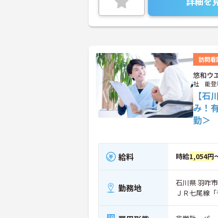
詳細を
訪問看
悠和ウ
社 能登
【石
み！
勤＞
給料
時給
1,054円
石川県 羽咋
勤務地
ＪＲ七尾線「