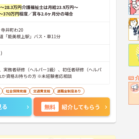
円～28.3万円
介護福祉士は月給23.9万円～
～370万円
程度／賞与2.0ヶ月分の場合
 寺井町わ20
鉄道「能美根上駅」バス・車11分
)
、実務者研修（ヘルパー1級）、初任者研修（ヘルパ
れか資格お持ちの方 ※未経験者応相談
社会保険完備
交通費支給
退職金制度あり
見る
無料
紹介してもらう