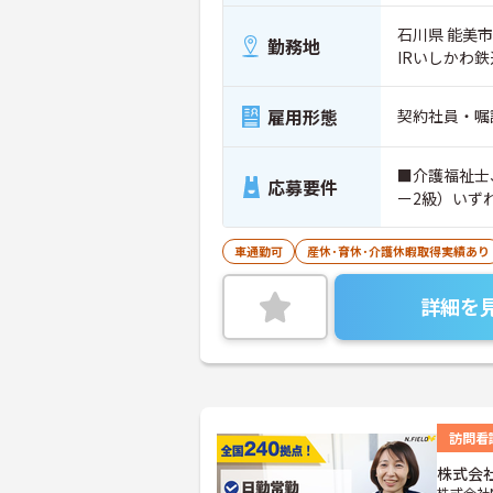
石川県 能美市
勤務地
IRいしかわ
雇用形態
契約社員・嘱
■介護福祉士
応募要件
ー2級）いず
車通勤可
産休･育休･介護休暇取得実績あり
詳細を
訪問看
株式会
株式会社