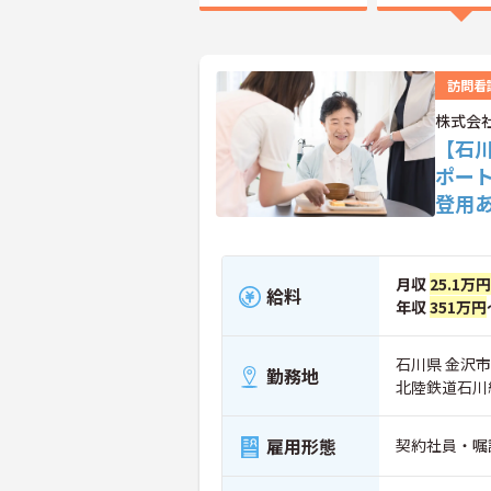
訪問看
株式会
【石
ポー
登用
月収
25.1万円
給料
年収
351万円
石川県 金沢市 
勤務地
北陸鉄道石川
雇用形態
契約社員・嘱