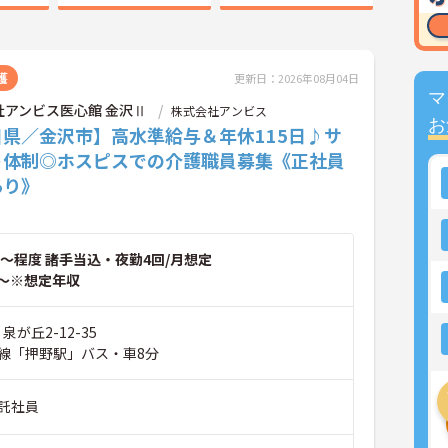
護
更新日：2026年08月04日
マ
社アンビス医心館 金沢Ⅱ
株式会社アンビス
お
川県／金沢市】高水準給与＆年休115日♪サ
ト体制◎ホスピスでの介護職員募集《正社員
あり》
～程度 諸手当込・夜勤4回/月想定
～※想定年収
泉が丘2-12-35
線「押野駅」バス・車8分
託社員