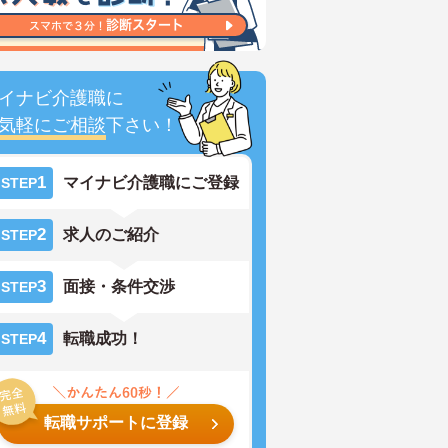
イナビ介護職に
気軽にご相談
下さい！
1
マイナビ介護職にご登録
STEP
2
求人のご紹介
STEP
3
面接・条件交渉
STEP
4
転職成功！
STEP
転職サポートに登録