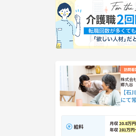
訪問看
株式会
郷九谷
【石
にて
月収
20.8万
給料
年収
281万円