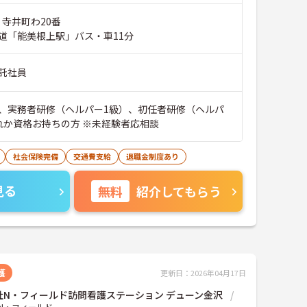
 寺井町わ20番
鉄道「能美根上駅」バス・車11分
託社員
、実務者研修（ヘルパー1級）、初任者研修（ヘルパ
れか資格お持ちの方 ※未経験者応相談
社会保険完備
交通費支給
退職金制度あり
見る
無料
紹介してもらう
護
更新日：2026年04月17日
社N・フィールド訪問看護ステーション デューン金沢
N・フィールド