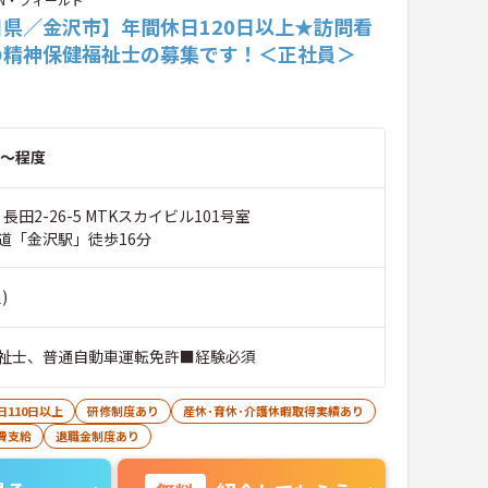
川県／金沢市】年間休日120日以上★訪問看
の精神保健福祉士の募集です！＜正社員＞
～程度
長田2-26-5 MTKスカイビル101号室
鉄道「金沢駅」徒歩16分
)
祉士、普通自動車運転免許■経験必須
日110日以上
研修制度あり
産休･育休･介護休暇取得実績あり
費支給
退職金制度あり