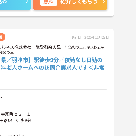
見る
無料
紹介してもらう
護
更新日：2025年11月27日
エルネス株式会社 能登和楽の里
悠和ウエルネス株式会
和楽の里
川県／羽咋市】駅徒歩9分／夜勤なし日勤の
有料老人ホームへの訪問介護求人です＜非常
～
市 寺家町セ２－１
千路駅」徒歩9分