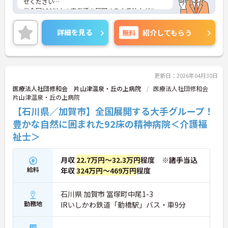
せください
①全国120以上の事業所を展開する大手法人グルー
プのひとつです！大きな母体のため福利厚生が充実
しており働きやすい環境です！
詳細を見る
無料
紹介してもらう
②同院は精神科に特化した病院です！重度の方のデ
イケアも行うなど精神科について深く学べる環境で
す！
③残業ほぼなし♪日曜休み♪年間休日110日以上♪
オンオフのメリハリをつけて働けます♪
更新日：2026年04月30日
医療法人社団修和会 片山津温泉・丘の上病院
医療法人社団修和会
片山津温泉・丘の上病院
【石川県／加賀市】全国展開する大手グループ！
豊かな自然に囲まれた92床の精神病院＜介護福
祉士＞
月収
22.7万円～32.3万円
程度 ※諸手当込
給料
年収
324万円～469万円
程度
石川県 加賀市 冨塚町中尾1-3
勤務地
IRいしかわ鉄道「動橋駅」バス・車9分