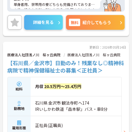
単身者用、世帯用の寮どちらも完備されております
ので、遠方より引っ越しを伴うご入職の方にもおす
すめです！
ご興味をお持ちの方には詳細の情報や面接のポイン
詳細を見る
無料
紹介してもらう
トをお伝えしますのでお気軽にお問い合わせくださ
いませ。
更新日：2026年05月14日
医療法人社団浅ノ川 桜ヶ丘病院
医療法人社団浅ノ川 桜ヶ丘病院
【石川県／金沢市】日勤のみ！残業なし◎精神科
病院で精神保健福祉士の募集＜正社員＞
月収
20.5万円～25.4万円
給料
石川県 金沢市 観法寺町ヘ174
勤務地
IRいしかわ鉄道「森本駅」バス・車8分
正社員(正職員)
雇用形態