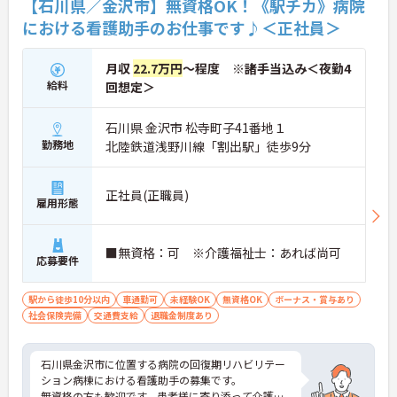
【石川県／金沢市】無資格OK！《駅チカ》病院
における看護助手のお仕事です♪＜正社員＞
月収
22.7万円
～程度 ※諸手当込み＜夜勤4
給料
回想定＞
石川県 金沢市 松寺町子41番地１
勤務地
北陸鉄道浅野川線「割出駅」徒歩9分
正社員(正職員)
雇用形態
■無資格：可 ※介護福祉士：あれば尚可
応募要件
駅から徒歩10分以内
車通勤可
未経験OK
無資格OK
ボーナス・賞与あり
社会保険完備
交通費支給
退職金制度あり
石川県金沢市に位置する病院の回復期リハビリテー
ション病棟における看護助手の募集です。
無資格の方も歓迎です。患者様に寄り添って介護・