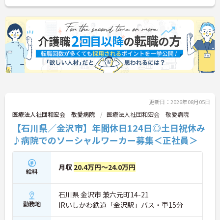
更新日：2026年08月05日
医療法人社団和宏会 敬愛病院
医療法人社団和宏会 敬愛病院
【石川県／金沢市】年間休日124日◎土日祝休み
♪病院でのソーシャルワーカー募集＜正社員＞
月収
20.4万円～24.0万円
給料
石川県 金沢市 兼六元町14-21
勤務地
IRいしかわ鉄道「金沢駅」バス・車15分