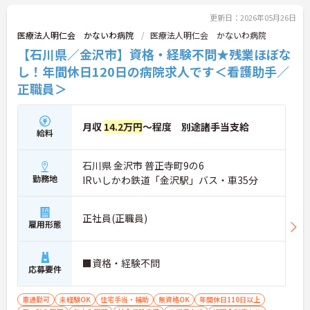
更新日：2026年05月26日
医療法人明仁会 かないわ病院
医療法人明仁会 かないわ病院
【石川県／金沢市】資格・経験不問★残業ほぼな
し！年間休日120日の病院求人です＜看護助手／
正職員＞
月収
14.2万円
～程度 別途諸手当支給
給料
石川県 金沢市 普正寺町9の6
勤務地
IRいしかわ鉄道「金沢駅」バス・車35分
正社員(正職員)
雇用形態
■資格・経験不問
応募要件
車通勤可
未経験OK
住宅手当・補助
無資格OK
年間休日110日以上