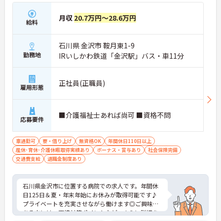
月収
20.7万円～28.6万円
給料
石川県 金沢市 鞍月東1-9
勤務地
IRいしかわ鉄道「金沢駅」バス・車11分
正社員(正職員)
雇用形態
■介護福祉士あれば尚可 ■資格不問
応募要件
車通勤可
寮・借り上げ
無資格OK
年間休日110日以上
産休･育休･介護休暇取得実績あり
ボーナス・賞与あり
社会保険完備
交通費支給
退職金制度あり
石川県金沢市に位置する病院での求人です。年間休
日125日＆夏・年末年始にお休みが取得可能です♪
プライベートを充実させながら働けます◎ご興味の
ある方には、面接対策ポイントなど、さらに詳細を