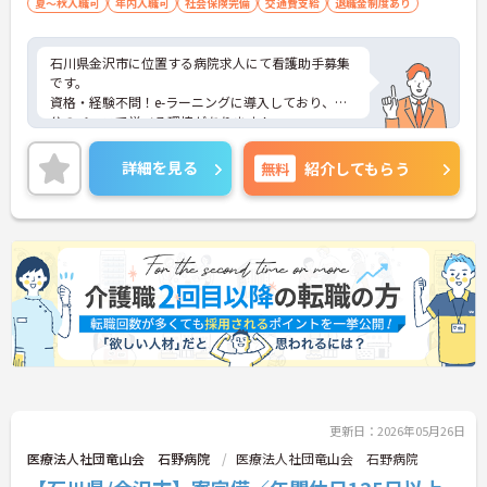
夏～秋入職可
年内入職可
社会保険完備
交通費支給
退職金制度あり
石川県金沢市に位置する病院求人にて看護助手募集
です。
資格・経験不問！e-ラーニングに導入しており、自
分のペースで学べる環境があります！
ご興味ある方には、面接対策ポイントなど、さらに
詳細をお話しいたしますのでお気軽にご相談くださ
詳細を見る
無料
紹介してもらう
い！
更新日：2026年05月26日
医療法人社団竜山会 石野病院
医療法人社団竜山会 石野病院