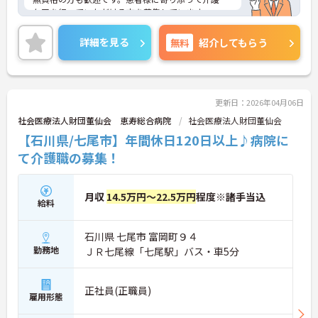
ケアを行っていただける方を募集しています。
ご興味のある方には、面接対策ポイントなど、さら
に詳細をお話しいたしますのでお気軽にご相談くだ
詳細を見る
無料
紹介してもらう
さい！
更新日：2026年04月06日
社会医療法人財団董仙会 恵寿総合病院
社会医療法人財団董仙会
【石川県/七尾市】年間休日120日以上♪病院に
て介護職の募集！
月収
14.5万円～22.5万円
程度※諸手当込
給料
石川県 七尾市 富岡町９４
勤務地
ＪＲ七尾線「七尾駅」バス・車5分
正社員(正職員)
雇用形態