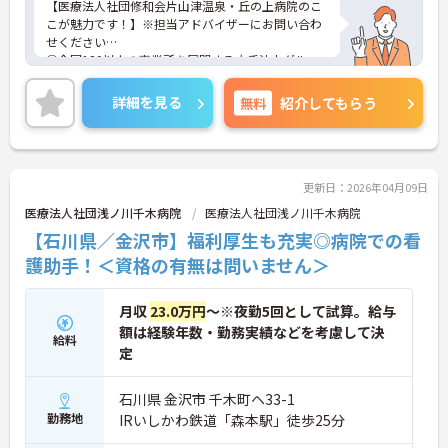
【医療法人社団修和会片山津温泉・丘の上病院のこ
こが魅力です！】※担当アドバイザーにお問い合わ
せください
①全国120以上の事業所を展開する大手法人グルー
プのひとつです！大きな母体のため福利厚生が充実
しており働きやすい環境です！②同院は精神科に特
詳細を見る
無料
紹介してもらう
化した病院です！重度の方のデイケアも行うなど精
神科について深く学べる環境です！③残業ほぼなし
♪年間休日110日以上♪オンオフのメリハリをつけ
て働けます♪
更新日：2026年04月09日
医療法人社団浅ノ川千木病院
医療法人社団浅ノ川千木病院
【石川県／金沢市】福利厚生も充実◎病院での看
護助手！＜資格の有無は問いません＞
月収
23.0万円
～※夜勤5回として試算。給与
額は経験年数・勤務実績などを考慮して決
給料
定
石川県 金沢市 千木町ヘ33-1
勤務地
IRいしかわ鉄道「森本駅」徒歩25分