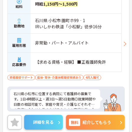
時給
1,150円～1,500円
給料
石川県 小松市 園町ホ99‐1
勤務地
IRいしかわ鉄道「小松駅」徒歩16分
非常勤・パート・アルバイト
雇用形態
【求める資格・経験】 ■正看護師免許
応募要件
資格取得サポート
産休･育休･介護休暇取得実績あり
4月入職可
石川県小松市に位置する病院にて看護師の募集で
す。1日4時間以上・週3日～週5日勤務◎就業時間や
日数の相談可能で、家庭や育児・介護などそれぞれ
の事情に合わせた働き方ができます！育児休業・介
護休業・看護休暇の取得実績が豊富で、ライフイベ
ントを迎えても安心して働き続けられる環境が整っ
詳細を見る
無料
紹介してもらう
ています♪ご興味ある方は面接ポイントをお伝えし
ますので、お気軽にご連絡ください。