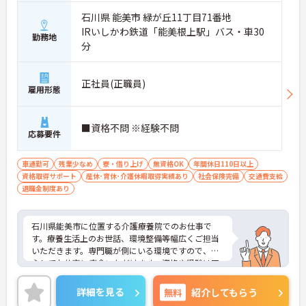
石川県 能美市 緑が丘11丁目71番地
IRいしかわ鉄道「能美根上駅」バス・車30
勤務地
分
正社員(正職員)
雇用形態
■資格不問 ※経験不問
応募要件
車通勤可
残業少なめ
寮・借り上げ
無資格OK
年間休日110日以上
資格取得サポート
産休･育休･介護休暇取得実績あり
社会保険完備
交通費支給
退職金制度あり
石川県能美市に位置する介護療養院でのお仕事で
す。療養生活上のお世話、環境整備等幅広くご担当
いただきます。専門職が側にいる環境ですので、安
心してお仕事に専念いただけます。資格や経験は不
問です。年間休日は120日あり、ワークライフバラ
ンスも実現しやすいです。ご興味のある方には、面
詳細を見る
無料
紹介してもらう
接対策ポイントなど、さらに詳細をお話しいたしま