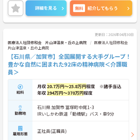
ご案内しますのでお気軽にご相談ください！
詳細を見る
無料
紹介してもらう
更新日：2026年04月30日
医療法人社団修和会 片山津温泉・丘の上病院
医療法人社団修和会
片山津温泉・丘の上病院
【石川県／加賀市】全国展開する大手グループ！
豊かな自然に囲まれた92床の精神病院＜介護職
員＞
月収
20.7万円～25.8万円
程度 ※諸手当込
給料
年収
294万円～370万円
程度
石川県 加賀市 冨塚町中尾1-3
勤務地
IRいしかわ鉄道「動橋駅」バス・車9分
正社員(正職員)
雇用形態