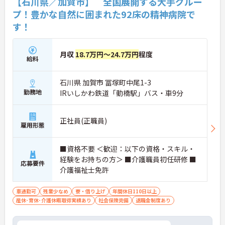
【石川県／加賀市】 全国展開する大手グルー
プ！豊かな自然に囲まれた92床の精神病院で
す！
月収
18.7万円～24.7万円
程度
給料
石川県 加賀市 冨塚町中尾1-3
勤務地
IRいしかわ鉄道「動橋駅」バス・車9分
正社員(正職員)
雇用形態
■資格不要 ＜歓迎：以下の資格・スキル・
経験をお持ちの方＞ ■介護職員初任研修 ■
応募要件
介護福祉士免許
車通勤可
残業少なめ
寮・借り上げ
年間休日110日以上
産休･育休･介護休暇取得実績あり
社会保険完備
退職金制度あり