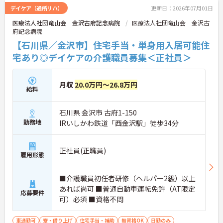
デイケア（通所リハ）
更新日：2026年07月01日
医療法人社団竜山会 金沢古府記念病院
医療法人社団竜山会 金沢古
府記念病院
【石川県／金沢市】住宅手当・単身用入居可能住
宅あり◎デイケアの介護職員募集＜正社員＞
月収
20.0万円～26.8万円
給料
石川県 金沢市 古府1-150
勤務地
IRいしかわ鉄道「西金沢駅」徒歩34分
正社員(正職員)
雇用形態
■介護職員初任者研修（ヘルパー2級）以上
あれば尚可 ■普通自動車運転免許（AT限定
応募要件
可）必須 ■資格不問
車通勤可
寮・借り上げ
住宅手当・補助
無資格OK
日勤のみ