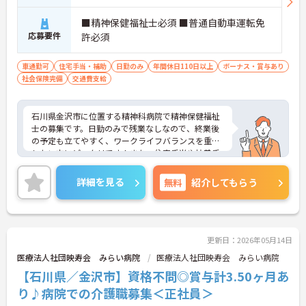
■精神保健福祉士必須 ■普通自動車運転免
応募要件
許必須
車通勤可
住宅手当・補助
日勤のみ
年間休日110日以上
ボーナス・賞与あり
社会保険完備
交通費支給
石川県金沢市に位置する精神科病院で精神保健福祉
士の募集です。日勤のみで残業なしなので、終業後
の予定も立てやすく、ワークライフバランスを重視
したい方にピッタリです！また、住宅手当や扶養手
当など手当充実♪収入面も安心です！ご興味のある
方はご面接のポイントお伝えしますのでご気軽にお
詳細を見る
無料
紹介してもらう
問い合わせください。
更新日：2026年05月14日
医療法人社団映寿会 みらい病院
医療法人社団映寿会 みらい病院
【石川県／金沢市】資格不問◎賞与計3.50ヶ月あ
り♪病院での介護職募集＜正社員＞