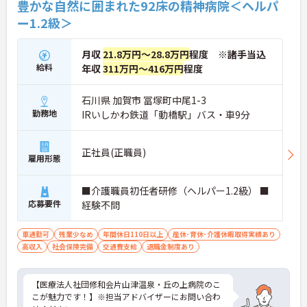
豊かな自然に囲まれた92床の精神病院＜ヘルパ
ー1.2級＞
月収
21.8万円～28.8万円
程度 ※諸手当込
給料
年収
311万円～416万円
程度
石川県 加賀市 冨塚町中尾1-3
勤務地
IRいしかわ鉄道「動橋駅」バス・車9分
正社員(正職員)
雇用形態
■介護職員初任者研修（ヘルパー1.2級） ■
応募要件
経験不問
車通勤可
残業少なめ
年間休日110日以上
産休･育休･介護休暇取得実績あり
高収入
社会保険完備
交通費支給
退職金制度あり
【医療法人社団修和会片山津温泉・丘の上病院のこ
こが魅力です！】※担当アドバイザーにお問い合わ