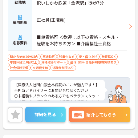
勤務地
IRいしかわ鉄道「金沢駅」徒歩7分
正社員(正職員)
雇用形態
■無資格可 ＜歓迎：以下の資格・スキル・
応募要件
経験をお持ちの方＞ ■介護福祉士資格
駅から徒歩10分以内
車通勤可
残業少なめ
寮・借り上げ
無資格OK
年間休日110日以上
資格取得サポート
産休･育休･介護休暇取得実績あり
社会保険完備
交通費支給
退職金制度あり
【医療法人社団白銀会林病院のここが魅力です！】
※担当アドバイザーにお問い合わせください
①未経験やブランクのある方でもベテランスタッフ
とペアになって教育しますので安心すて働くことが
出来ます。夜勤時の人数体制も手厚いです！
②育児休暇取得実績もあり、お子様がいらっしゃる
詳細を見る
無料
紹介してもらう
方も長く働きやすい環境です。残業がほとんどない
のも魅力です♪