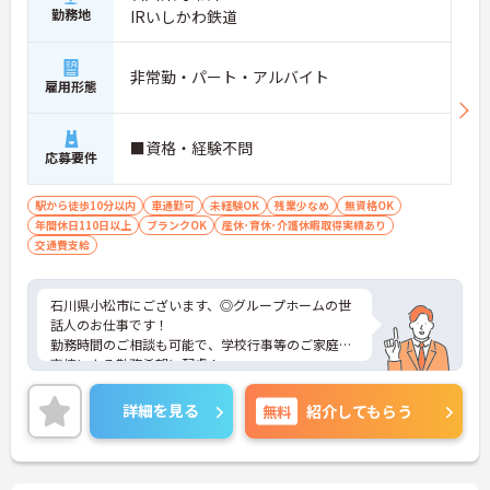
勤務地
IRいしかわ鉄道
非常勤・パート・アルバイト
雇用形態
■資格・経験不問
応募要件
駅から徒歩10分以内
車通勤可
未経験OK
残業少なめ
無資格OK
年間休日110日以上
ブランクOK
産休･育休･介護休暇取得実績あり
交通費支給
石川県小松市にございます、◎グループホームの世
話人のお仕事です！
勤務時間のご相談も可能で、学校行事等のご家庭の
事情による勤務希望に配慮！
月1～2回程度、勤務時間内に全職員対象の院内研修
があり、また各種院外研修もあるなど、非常に勉強
詳細を見る
無料
紹介してもらう
になる環境です◎
ご興味のある方は、マイナビ介護士までお問い合わ
せください。