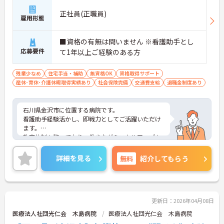
正社員(正職員)
雇用形態
■資格の有無は問いません ※看護助手とし
応募要件
て1年以上ご経験のある方
残業少なめ
住宅手当・補助
無資格OK
資格取得サポート
産休･育休･介護休暇取得実績あり
社会保険完備
交通費支給
退職金制度あり
石川県金沢市に位置する病院です。
看護助手経験活かし、即戦力としてご活躍いただけ
ます。
教育体制も整っており、働きながらスキルアップも
目指せる環境です。
ご興味のある方には、面接対策ポイントなど、さら
詳細を見る
無料
紹介してもらう
に詳細をお話しいたしますのでお気軽にご相談くだ
さい！
更新日：2026年04月08日
医療法人社団光仁会 木島病院
医療法人社団光仁会 木島病院