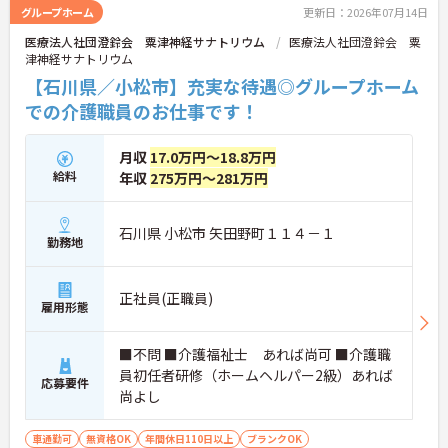
グループホーム
更新日：2026年07月14日
医療法人社団澄鈴会 粟津神経サナトリウム
医療法人社団澄鈴会 粟
津神経サナトリウム
【石川県／小松市】充実な待遇◎グループホーム
での介護職員のお仕事です！
月収
17.0万円～18.8万円
給料
年収
275万円～281万円
石川県 小松市 矢田野町１１４－１
勤務地
正社員(正職員)
雇用形態
■不問 ■介護福祉士 あれば尚可 ■介護職
員初任者研修（ホームヘルパー2級）あれば
応募要件
尚よし
車通勤可
無資格OK
年間休日110日以上
ブランクOK