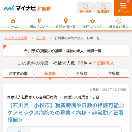
0
0
求人検索
会員登録
メニュー
ホーム
初めての方へ
面談会場一覧
保存した求人
最近見た求人
マイナビ介護職
石川県
石川県の病院の求人・転職一覧
石川県の病院
の介護職・福祉の求人・転職一覧
78
この条件の介護・福祉求人数
非公開求人
件 ＋
おすすめ順
新着順
月収順
年収順
更新日：2026年08月06日
医療法人社団さくら会森田病院
医療法人社団さくら会
【石川県／小松市】就業時間や日数の相談可能◎
ケアミックス病院での募集＜病棟・非常勤／正看
護師＞