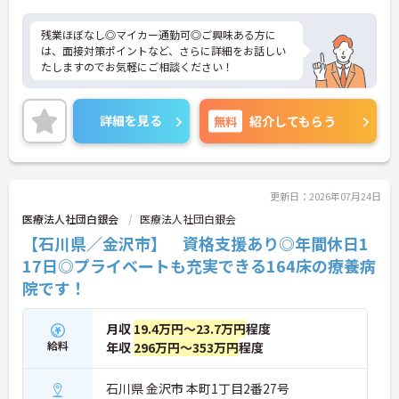
残業ほぼなし◎マイカー通勤可◎ご興味ある方に
は、面接対策ポイントなど、さらに詳細をお話しい
たしますのでお気軽にご相談ください！
詳細を見る
無料
紹介してもらう
更新日：2026年07月24日
医療法人社団白銀会
医療法人社団白銀会
【石川県／金沢市】 資格支援あり◎年間休日1
17日◎プライベートも充実できる164床の療養病
院です！
月収
19.4万円～23.7万円
程度
給料
年収
296万円～353万円
程度
石川県 金沢市 本町1丁目2番27号