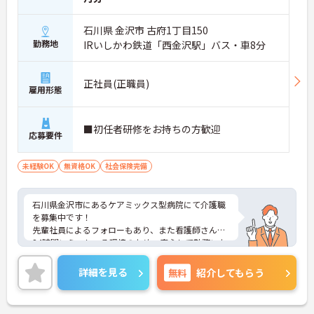
石川県 金沢市 古府1丁目150
勤務地
IRいしかわ鉄道「西金沢駅」バス・車8分
正社員(正職員)
雇用形態
■初任者研修をお持ちの方歓迎
応募要件
未経験OK
無資格OK
社会保険完備
石川県金沢市にあるケアミックス型病院にて介護職
を募集中です！
先輩社員によるフォローもあり、また看護師さんが
24時間いらっしゃる環境のため、安心して勤務いた
だけます◎
ご興味ある方には、面接対策ポイントなど、詳細を
詳細を見る
無料
紹介してもらう
お話しいたしますのでお気軽にご相談ください。