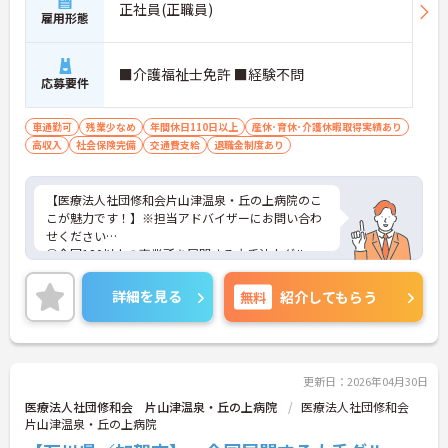
正社員(正職員)
雇用形態
■介護福祉士免許 ■経験不問
応募要件
車通勤可
残業少なめ
年間休日110日以上
産休･育休･介護休暇取得実績あり
高収入
社会保険完備
交通費支給
退職金制度あり
【医療法人社団修和会片山津温泉・丘の上病院のこ
こが魅力です！】※担当アドバイザーにお問い合わ
せください
①全国120以上の事業所を展開する大手法人グルー
プのひとつです！大きな母体のため福利厚生が充実
しており働きやすい環境です！
詳細を見る
無料
紹介してもらう
②同院は精神科に特化した病院です！重度の方のデ
イケアも行うなど精神科について深く学べる環境で
す！
③残業ほぼなし♪日曜休み♪年間休日110日以上♪
オンオフのメリハリをつけて働けます♪
更新日：2026年04月30日
医療法人社団修和会 片山津温泉・丘の上病院
医療法人社団修和会
片山津温泉・丘の上病院