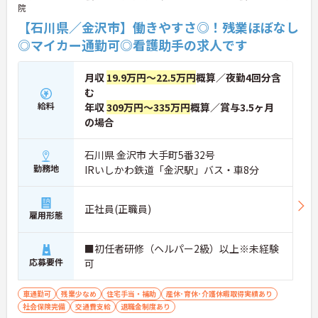
院
【石川県／金沢市】働きやすさ◎！残業ほぼなし
◎マイカー通勤可◎看護助手の求人です
月収
19.9万円～22.5万円
概算／夜勤4回分含
む
給料
年収
309万円～335万円
概算／賞与3.5ヶ月
の場合
石川県 金沢市 大手町5番32号
勤務地
IRいしかわ鉄道「金沢駅」バス・車8分
正社員(正職員)
雇用形態
■初任者研修（ヘルパー2級）以上※未経験
応募要件
可
車通勤可
残業少なめ
住宅手当・補助
産休･育休･介護休暇取得実績あり
社会保険完備
交通費支給
退職金制度あり