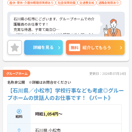
産休･育休･介護休暇取得実績あり
社会保険完備
交通費支給
退職金制度あり
石川県小松市にございます、グループホームでの介
護職員のお仕事です！
充実な待遇、子育て両立◎
ご興味のある方は、マイナビ介護職までお問い合わ
せください。
詳細を見る
無料
紹介してもらう
グループホーム
更新日：2026年07月14日
名称非公開 ※詳細はお問合せください
【石川県／小松市】学校行事なども考慮◎グルー
プホームの世話人のお仕事です！《パート》
時給
1,054円
～
給料
石川県 小松市