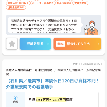
年間休日110日以上
ボーナス・賞与あり
社会保険完備
交通費支給
退職金制度あり
石川県金沢市のデイケアで介護職員の募集です！日
勤のみのお仕事で残業なし！お仕事終わりの予定が
立てやすい職場です◎また、交通費支給はもちろ
ん、住宅手当をはじめとした各種手当に加え、昇給
や計3.80ヵ月分の賞与実績ありで待遇面もばっち
り！あなたの頑張りがしっかり評価されます♪ご興
詳細を見る
無料
紹介してもらう
味のある方は面接ポイントをお伝えしますので、お
気軽にご相談ください！
更新日：2026年06月25日
医療法人社団和楽仁 芳珠記念病院
医療法人社団和楽仁 芳珠記念病
院
【石川県／能美市】年間休日120日◎資格不問！
介護療養院での看護助手
月収
19.1万円～24.2万円
程度
給料