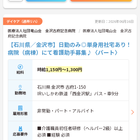
すのでお気軽にご相談ください！
デイケア（通所リハ）
更新日：2026年06月16日
医療法人社団竜山会 金沢古府記念病院
医療法人社団竜山会 金沢古
府記念病院
【石川県／金沢市】日勤のみ◎単身用社宅あり！
病院（病棟）にて看護助手募集♪〈パート〉
時給
1,150円～1,300円
給料
石川県 金沢市 古府1-150
勤務地
IRいしかわ鉄道「西金沢駅」バス・車9分
非常勤・パート・アルバイト
雇用形態
■介護職員初任者研修（ヘルパー2級）以上
応募要件
必須 ■経験 必須