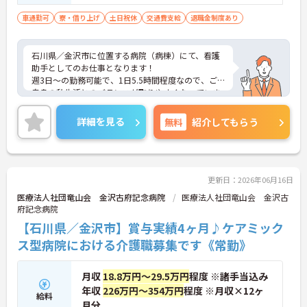
車通勤可
寮・借り上げ
土日祝休
交通費支給
退職金制度あり
石川県／金沢市に位置する病院（病棟）にて、看護
助手としてのお仕事となります！
週3日～の勤務可能で、1日5.5時間程度なので、ご
自身の私生活とのバランスが取りやすくなっていま
す！単身用社宅等もありますので、安心してお仕事
できます♪
詳細を見る
無料
紹介してもらう
ご興味ある方は面接ポイントをお伝えしますので、
お気軽にお問い合わせください♪
更新日：2026年06月16日
医療法人社団竜山会 金沢古府記念病院
医療法人社団竜山会 金沢古
府記念病院
【石川県／金沢市】賞与実績4ヶ月♪ケアミック
ス型病院における介護職募集です《常勤》
月収
18.8万円～29.5万円
程度 ※諸手当込み
年収
226万円～354万円
程度 ※月収×12ヶ
給料
月分