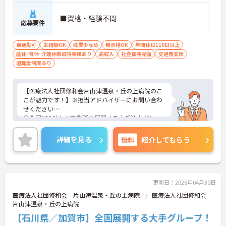
■資格・経験不問
応募要件
車通勤可
未経験OK
残業少なめ
無資格OK
年間休日110日以上
産休･育休･介護休暇取得実績あり
高収入
社会保険完備
交通費支給
退職金制度あり
【医療法人社団修和会片山津温泉・丘の上病院のこ
こが魅力です！】※担当アドバイザーにお問い合わ
せください
①全国120以上の事業所を展開する大手法人グルー
プのひとつです！大きな母体のため福利厚生が充実
しており働きやすい環境です！
詳細を見る
無料
紹介してもらう
②同院は精神科に特化した病院です！重度の方のデ
イケアも行うなど精神科について深く学べる環境で
す！
③残業ほぼなし♪日曜休み♪年間休日110日以上♪
オンオフのメリハリをつけて働けます♪
更新日：2026年04月30日
医療法人社団修和会 片山津温泉・丘の上病院
医療法人社団修和会
片山津温泉・丘の上病院
【石川県／加賀市】全国展開する大手グループ！