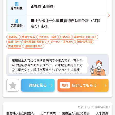
正社員(正職員)
雇用形態
■社会福祉士必須 ■普通自動車免許（AT限
応募要件
定可）必須
車通勤可
残業少なめ
住宅手当・補助
日勤のみ
年間休日110日以上
産休･育休･介護休暇取得実績あり
ボーナス・賞与あり
社会保険完備
交通費支給
退職金制度あり
石川県金沢市に位置する病院での求人です。育児手
当や住宅手当がありますので、ご家庭をお持ちの方
でも働きやすい環境が整えられています！ご興味の
ある方には、面接対策ポイントなど、さらに詳細を
ご案内しますのでお気軽にご相談ください！
詳細を見る
無料
紹介してもらう
更新日：2026年07月24日
医療法人社団和宏会 大手町病院
医療法人社団和宏会 大手町病