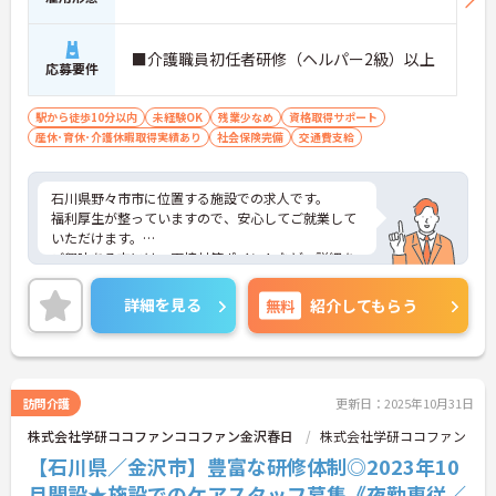
■介護職員初任者研修（ヘルパー2級）以上
応募要件
駅から徒歩10分以内
未経験OK
残業少なめ
資格取得サポート
産休･育休･介護休暇取得実績あり
社会保険完備
交通費支給
石川県野々市市に位置する施設での求人です。
福利厚生が整っていますので、安心してご就業して
いただけます。
ご興味ある方には、面接対策ポイントなど、詳細を
お話しいたしますのでお気軽にご相談ください。
詳細を見る
無料
紹介してもらう
訪問介護
更新日：2025年10月31日
株式会社学研ココファンココファン金沢春日
株式会社学研ココファン
【石川県／金沢市】豊富な研修体制◎2023年10
月開設★施設でのケアスタッフ募集《夜勤専従／