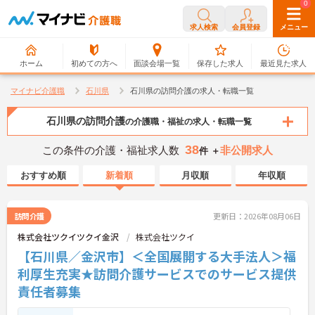
0
0
求人検索
会員登録
メニュー
ホーム
初めての方へ
面談会場一覧
保存した求人
最近見た求人
マイナビ介護職
石川県
石川県の訪問介護の求人・転職一覧
石川県の訪問介護
の介護職・福祉の求人・転職一覧
38
この条件の介護・福祉求人数
非公開求人
件 ＋
おすすめ順
新着順
月収順
年収順
訪問介護
更新日：2026年08月06日
株式会社ツクイツクイ金沢
株式会社ツクイ
【石川県／金沢市】＜全国展開する大手法人＞福
利厚生充実★訪問介護サービスでのサービス提供
責任者募集