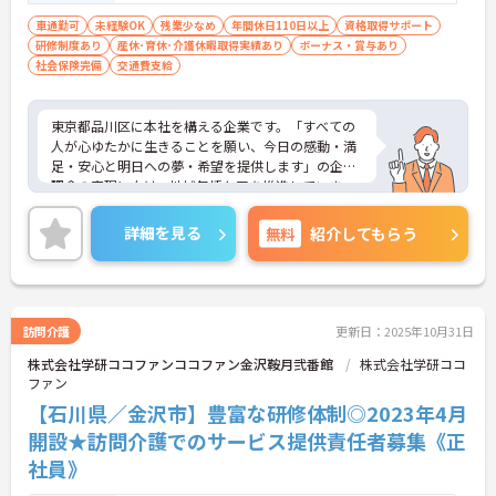
以上
車通勤可
未経験OK
残業少なめ
年間休日110日以上
資格取得サポート
研修制度あり
産休･育休･介護休暇取得実績あり
ボーナス・賞与あり
社会保険完備
交通費支給
東京都品川区に本社を構える企業です。「すべての
人が心ゆたかに生きることを願い、今日の感動・満
足・安心と明日への夢・希望を提供します」の企業
理念の実現に向け、地域包括ケアを推進していま
す。
ご興味のある方には、面接対策ポイントなど、さら
詳細を見る
無料
紹介してもらう
に詳細をお話しいたしますのでお気軽にご相談くだ
さい！
訪問介護
更新日：2025年10月31日
株式会社学研ココファンココファン金沢鞍月弐番館
株式会社学研ココ
ファン
【石川県／金沢市】豊富な研修体制◎2023年4月
開設★訪問介護でのサービス提供責任者募集《正
社員》