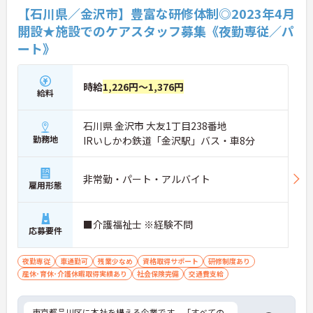
【石川県／金沢市】豊富な研修体制◎2023年4月
開設★施設でのケアスタッフ募集《夜勤専従／パ
ート》
時給
1,226円～1,376円
給料
石川県 金沢市 大友1丁目238番地
勤務地
IRいしかわ鉄道「金沢駅」バス・車8分
非常勤・パート・アルバイト
雇用形態
■介護福祉士 ※経験不問
応募要件
夜勤専従
車通勤可
残業少なめ
資格取得サポート
研修制度あり
産休･育休･介護休暇取得実績あり
社会保険完備
交通費支給
東京都品川区に本社を構える企業です。「すべての