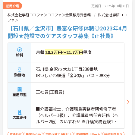
訪問介護
更新日：2025年10月31日
株式会社学研ココファンココファン金沢鞍月弐番館
株式会社学研ココ
ファン
【石川県／金沢市】豊富な研修体制◎2023年4月
開設★施設でのケアスタッフ募集《正社員》
月収
20.3万円～21.7万円
程度
給料
石川県 金沢市 大友1丁目238番地
勤務地
IRいしかわ鉄道「金沢駅」バス・車8分
正社員(正職員)
雇用形態
■介護福祉士、介護職員実務者研修修了者
（ヘルパー1級）、介護職員初任者研修（ヘ
応募要件
ルパー2級）のいずれか ※介護実務経験1年
以上
車通勤可
残業少なめ
年間休日110日以上
資格取得サポート
研修制度あり