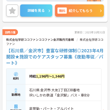
す。
ご興味のある方には、面接対策ポイントなど、さら
詳細を見る
無料
紹介してもらう
に詳細をお話しいたしますのでお気軽にご相談くだ
さい！
訪問介護
更新日：2025年10月31日
株式会社学研ココファンココファン金沢鞍月弐番館
株式会社学研ココ
ファン
【石川県／金沢市】豊富な研修体制◎2023年4月
開設★施設でのケアスタッフ募集《夜勤専従／パ
ート》
時給
1,196円～1,346円
給料
石川県 金沢市 大友1丁目238番地
勤務地
IRいしかわ鉄道「金沢駅」バス・車8分
非常勤・パート・アルバイト