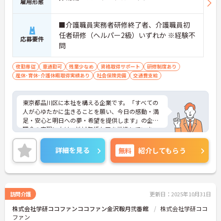
雇用形態
■介護職員実務者研修終了者、介護職員初
任者研修（ヘルパー2級）いずれか ※経験不
応募要件
問
夜勤専従
車通勤可
残業少なめ
資格取得サポート
研修制度あり
産休･育休･介護休暇取得実績あり
社会保険完備
交通費支給
東京都品川区に本社を構える企業です。「すべての
人が心ゆたかに生きることを願い、今日の感動・満
足・安心と明日への夢・希望を提供します」の企業
理念の実現に向け、地域包括ケアを推進していま
す。
ご興味のある方には、面接対策ポイントなど、さら
詳細を見る
無料
紹介してもらう
に詳細をお話しいたしますのでお気軽にご相談くだ
さい！
訪問介護
更新日：2025年10月31日
株式会社学研ココファンココファン金沢鞍月弐番館
株式会社学研ココ
ファン