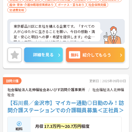
産休･育休･介護休暇取得実績あり
ボーナス・賞与あり
社会保険完備
交通費支給
東京都品川区に本社を構える企業です。「すべての
人が心ゆたかに生きることを願い、今日の感動・満
足・安心と明日への夢・希望を提供します」の企業
理念の実現に向け、地域包括ケアを推進していま
す。
ご興味のある方には、面接対策ポイントなど、さら
詳細を見る
無料
紹介してもらう
に詳細をお話しいたしますのでお気軽にご相談くだ
さい！
訪問介護
更新日：2025年09月03日
社会福祉法人北伸福祉会あいびす訪問介護事業所
社会福祉法人北伸福
祉会
【石川県／金沢市】マイカー通勤◎日勤のみ！訪
問介護ステーションでの介護職員募集＜正社員＞
月収
17.3万円～20.7万円
程度
給料