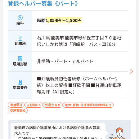
登録ヘルパー募集《パート》
時給
1,054円～1,500円
給料
石川県 能美市 能美市緑が丘三丁目７０番地
勤務地
IRいしかわ鉄道「明峰駅」バス・車16分
非常勤・パート・アルバイト
雇用形態
■介護職員初任者研修（ホームヘルパー2
級）以上の資格 ■経験不問 ■普通自動車運
応募要件
転免許（AT限定可）
車通勤可
未経験OK
残業少なめ
産休･育休･介護休暇取得実績あり
交通費支給
能美市の訪問介護事業所における訪問介護員の募集
求人です！
一日2時間から勤務時間等の相談可能！残業もほと