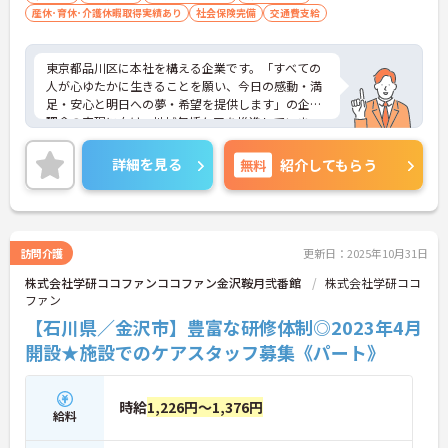
産休･育休･介護休暇取得実績あり
社会保険完備
交通費支給
東京都品川区に本社を構える企業です。「すべての
人が心ゆたかに生きることを願い、今日の感動・満
足・安心と明日への夢・希望を提供します」の企業
理念の実現に向け、地域包括ケアを推進していま
す。
ご興味のある方には、面接対策ポイントなど、さら
詳細を見る
無料
紹介してもらう
に詳細をお話しいたしますのでお気軽にご相談くだ
さい！
訪問介護
更新日：2025年10月31日
株式会社学研ココファンココファン金沢鞍月弐番館
株式会社学研ココ
ファン
【石川県／金沢市】豊富な研修体制◎2023年4月
開設★施設でのケアスタッフ募集《パート》
時給
1,226円～1,376円
給料