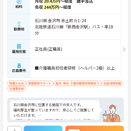
月収
20.4万円
～程度 諸手当込
業時間が非常に少ないため、終業後の予定が立てや
給料
年収
244万円
～程度
すい環境です。また、入社月から利用できる有給休
暇が付与されるため、ご自身のライフスタイルを優
先しながらご勤務いただけます。
石川県 金沢市 赤土町カ1-24
＜ライフステージが変化しても長く活躍したい方＞
北陸鉄道石川線「新西金沢駅」バス・車18
勤務地
妊娠中の特別休暇や最長3年の育休制度、独自の保
分
育手当など、国内最高水準の子育て支援が整ってい
ます。ご結婚や子育てといった節目を迎えても、会
社の手厚いサポートを受けながら軽やかにキャリア
正社員(正職員)
雇用形態
を継続することが可能です。
＜介護のプロフェッショナルとして専門性を高てい
きたい方＞独自の企業内大学やオンラインキャンパ
スが完備されており、働きながら実践的な知識を深
■介護職員初任者研修（ヘルパー2級）以上
応募要件
めることができます。スキルマップによる明確な評
価制度により、ご自身の成長を実感しながら次のス
テップを目指していただけます。
残業少なめ
資格取得サポート
産休･育休･介護休暇取得実績あり
社会保険完備
交通費支給
石川県金沢市に位置する施設での求人です。
福利厚生が整っていますので、安心してご就業して
いただけます。
ご興味ある方には、面接対策ポイントなど、詳細を
お話しいたしますのでお気軽にご相談ください。