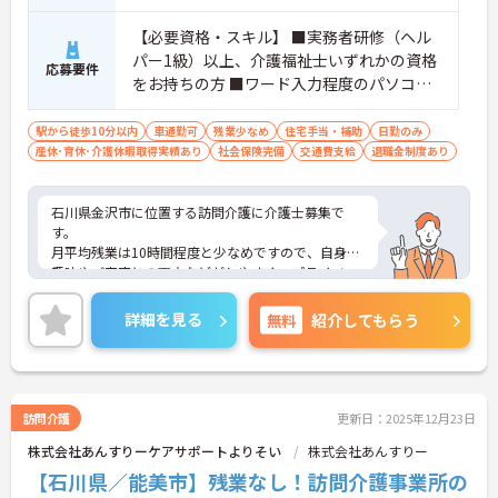
【必要資格・スキル】 ■実務者研修（ヘル
パー1級）以上、介護福祉士いずれかの資格
応募要件
をお持ちの方 ■ワード入力程度のパソコン
スキル ■普通自動車運転免許（AT限定可）
駅から徒歩10分以内
車通勤可
残業少なめ
住宅手当・補助
日勤のみ
産休･育休･介護休暇取得実績あり
社会保険完備
交通費支給
退職金制度あり
石川県金沢市に位置する訪問介護に介護士募集で
す。
月平均残業は10時間程度と少なめですので、自身の
趣味やご家庭との両立などがしやすく、プライベー
トも充実できます。
また、住宅手当や退職金制度など福利厚生制度も豊
詳細を見る
無料
紹介してもらう
富に用意されていますので、長く働きやすい環境で
す。
ご興味のある方には、面接対策ポイントなど、さら
に詳細をお話いたしますので、お気軽にご相談くだ
さい。
訪問介護
更新日：2025年12月23日
株式会社あんすりーケアサポートよりそい
株式会社あんすりー
【石川県／能美市】残業なし！訪問介護事業所の