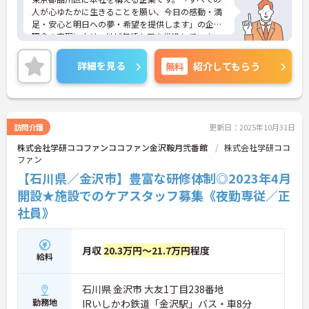
人が心ゆたかに生きることを願い、今日の感動・満
足・安心と明日への夢・希望を提供します」の企業
理念の実現に向け、地域包括ケアを推進していま
す。
ご興味のある方には、面接対策ポイントなど、さら
詳細を見る
無料
紹介してもらう
に詳細をお話しいたしますのでお気軽にご相談くだ
さい！
訪問介護
更新日：2025年10月31日
株式会社学研ココファンココファン金沢鞍月弐番館
株式会社学研ココ
ファン
【石川県／金沢市】豊富な研修体制◎2023年4月
開設★施設でのケアスタッフ募集《夜勤専従／正
社員》
月収
20.3万円～21.7万円
程度
給料
石川県 金沢市 大友1丁目238番地
勤務地
IRいしかわ鉄道「金沢駅」バス・車8分