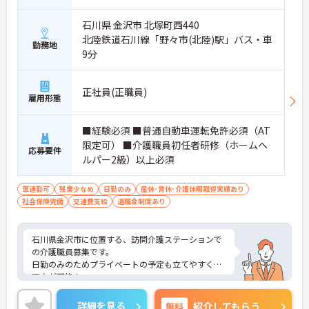
石川県 金沢市 北塚町西440
北陸鉄道石川線「野々市(北陸)駅」バス・車
勤務地
9分
正社員(正職員)
雇用形態
■経験必須 ■普通自動車運転免許必須（AT
限定可） ■介護職員初任者研修（ホームヘ
応募要件
ルパー2級）以上必須
車通勤可
残業少なめ
日勤のみ
産休･育休･介護休暇取得実績あり
社会保険完備
交通費支給
退職金制度あり
石川県金沢市に位置する、訪問介護ステーションで
の介護職員募集です。
日勤のみのためプライベートの予定も立てやすく、
両立が可能！
交通費支給有のため、通勤費用の心配も不要！
ご興味のある方はご面接のポイントをお伝えいたし
詳細を見る
無料
紹介してもらう