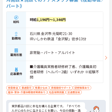
パート》
時給
1,196円～1,346円
給料
石川県 金沢市 元菊町21-30
勤務地
IRいしかわ鉄道「金沢駅」徒歩13分
非常勤・パート・アルバイト
雇用形態
■介護職員実務者研修終了者、介護職員初
任者研修（ヘルパー2級）いずれか ※経験不
応募要件
問
夜勤専従
車通勤可
残業少なめ
資格取得サポート
研修制度あり
産休･育休･介護休暇取得実績あり
社会保険完備
交通費支給
東京都品川区に本社を構える企業です。「すべての
人が心ゆたかに生きることを願い、今日の感動・満