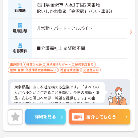
石川県 金沢市 大友1丁目238番地
勤務地
IRいしかわ鉄道「金沢駅」バス・車8分
非常勤・パート・アルバイト
雇用形態
■介護福祉士 ※経験不問
応募要件
車通勤可
残業少なめ
資格取得サポート
研修制度あり
産休･育休･介護休暇取得実績あり
社会保険完備
交通費支給
東京都品川区に本社を構える企業です。「すべての
人が心ゆたかに生きることを願い、今日の感動・満
足・安心と明日への夢・希望を提供します」の企業
理念の実現に向け、地域包括ケアを推進していま
す。
ご興味のある方には、面接対策ポイントなど、さら
詳細を見る
無料
紹介してもらう
に詳細をお話しいたしますのでお気軽にご相談くだ
さい！