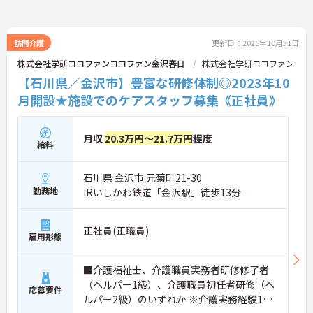
訪問介護
更新日：2025年10月31日
株式会社学研ココファンココファン金沢春日
株式会社学研ココファン
【石川県／金沢市】豊富な研修体制◎2023年10
月開設★施設でのケアスタッフ募集《正社員》
月収
20.3万円～21.7万円
程度
給料
石川県 金沢市 元菊町21-30
勤務地
IRいしかわ鉄道「金沢駅」徒歩13分
正社員(正職員)
雇用形態
■介護福祉士、介護職員実務者研修修了者
（ヘルパー1級）、介護職員初任者研修（ヘ
応募要件
ルパー2級）のいずれか ※介護実務経験1年