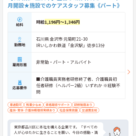
月開設★施設でのケアスタッフ募集《パート》
時給
1,196円～1,346円
給料
石川県 金沢市 元菊町21-30
勤務地
IRいしかわ鉄道「金沢駅」徒歩13分
非常勤・パート・アルバイト
雇用形態
■介護職員実務者研修終了者、介護職員初
任者研修（ヘルパー2級）いずれか ※経験不
応募要件
問
車通勤可
残業少なめ
資格取得サポート
研修制度あり
産休･育休･介護休暇取得実績あり
社会保険完備
交通費支給
東京都品川区に本社を構える企業です。「すべての
人が心ゆたかに生きることを願い、今日の感動・満