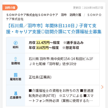
訪問介護
更新日：2026年04月27日
ＳＯＭＰＯケア株式会社ＳＯＭＰＯケア 羽咋 訪問介護
ＳＯＭＰＯ
ケア株式会社
【石川県／羽咋市】年間休日110日♪子育て支
援・キャリア支援◎訪問介護にて介護福祉士募集
月収
22.4万円
～程度 ※諸手当込み
給料
年収
310万円
～程度 ※想定年収
石川県 羽咋市 南中央町154-14 和田ビル1F
勤務地
ＪＲ七尾線「羽咋駅」徒歩10分
正社員(正職員)
雇用形態
■介護福祉士の資格をお持ちの方 ■普通運
転免許必須(AT可) ※エリアによる ■スマ
応募要件
ートフォン所持必須（業務に使用するた
め） ※未経験・ブランク可