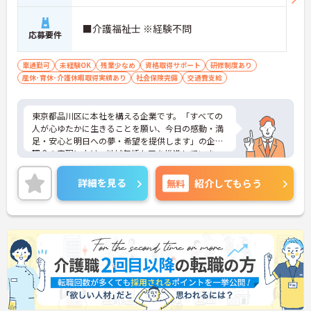
■介護福祉士 ※経験不問
応募要件
車通勤可
未経験OK
残業少なめ
資格取得サポート
研修制度あり
産休･育休･介護休暇取得実績あり
社会保険完備
交通費支給
東京都品川区に本社を構える企業です。「すべての
人が心ゆたかに生きることを願い、今日の感動・満
足・安心と明日への夢・希望を提供します」の企業
理念の実現に向け、地域包括ケアを推進していま
す。
ご興味のある方には、面接対策ポイントなど、さら
詳細を見る
無料
紹介してもらう
に詳細をお話しいたしますのでお気軽にご相談くだ
さい！