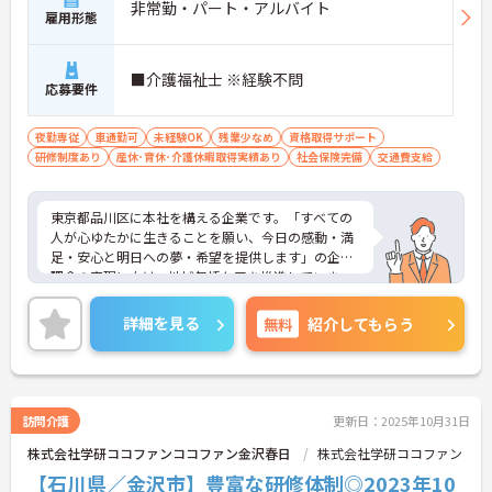
非常勤・パート・アルバイト
雇用形態
■介護福祉士 ※経験不問
応募要件
夜勤専従
車通勤可
未経験OK
残業少なめ
資格取得サポート
研修制度あり
産休･育休･介護休暇取得実績あり
社会保険完備
交通費支給
東京都品川区に本社を構える企業です。「すべての
人が心ゆたかに生きることを願い、今日の感動・満
足・安心と明日への夢・希望を提供します」の企業
理念の実現に向け、地域包括ケアを推進していま
す。
ご興味のある方には、面接対策ポイントなど、さら
詳細を見る
無料
紹介してもらう
に詳細をお話しいたしますのでお気軽にご相談くだ
さい！
訪問介護
更新日：2025年10月31日
株式会社学研ココファンココファン金沢春日
株式会社学研ココファン
【石川県／金沢市】豊富な研修体制◎2023年10