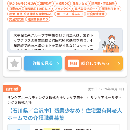
駅から徒歩10分以内
車通勤可
未経験OK
残業少なめ
託児所・育児補助
日勤のみ
年間休日110日以上
ブランクOK
資格取得サポート
研修制度あり
産休･育休･介護休暇取得実績あり
ボーナス・賞与あり
社会保険完備
交通費支給
退職金制度あり
大手保険系グループの中核を担う同法人は、業界ト
ップクラスの事業規模と強固な経営基盤を誇り、4
年連続で給与水準の向上を実現するなどスタッフへ
の利益還元を積極的に行っています。「日本の介護
を変える」という明確なパーパスのもと、最先端のI
CT技術の導入による業務効率化や、スタッフの身体
詳細を見る
無料
紹介してもらう
的負担の軽減に注力しています。また、独自の企業
内大学を通じた圧倒的な教育体制や、国内最高水準
の子育て支援制度を整備しており、ライフステージ
が変化しても専門性を磨きながら長く働き続けられ
る環境が大きな魅力です。今後はさらに多様なニー
訪問介護
更新日：2026年04月08日
ズに応えるカスタムメイドケアを追求し、地域社会
サンケアホールディングス株式会社サンケア赤土
サンケアホールディ
にとって欠かせない存在として成長を続けていくこ
ングス株式会社
とが見込まれており、長期的な視点で安心してキャ
リアを築いていただける法人です。
【石川県／金沢市】残業少なめ！住宅型有料老人
ホームでの介護職員募集
★こんな方におススメ★
＜ご家族やご友人との時間」を大切にしながら働き
たい方＞ 夜勤なしの日勤帯勤務に加え、月の平均残