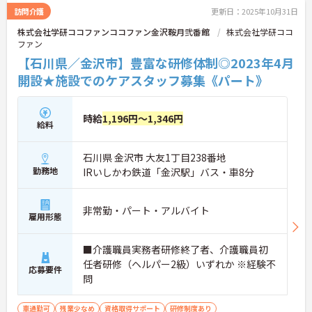
訪問介護
更新日：2025年10月31日
株式会社学研ココファンココファン金沢鞍月弐番館
株式会社学研ココ
ファン
【石川県／金沢市】豊富な研修体制◎2023年4月
開設★施設でのケアスタッフ募集《パート》
時給
1,196円～1,346円
給料
石川県 金沢市 大友1丁目238番地
勤務地
IRいしかわ鉄道「金沢駅」バス・車8分
非常勤・パート・アルバイト
雇用形態
■介護職員実務者研修終了者、介護職員初
任者研修（ヘルパー2級）いずれか ※経験不
応募要件
問
車通勤可
残業少なめ
資格取得サポート
研修制度あり