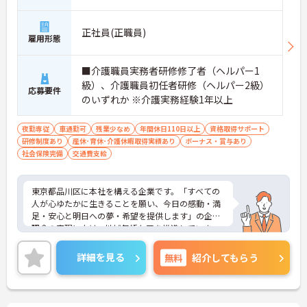
正社員(正職員)
雇用形態
■介護職員実務者研修修了者（ヘルパー1
級）、介護職員初任者研修（ヘルパー2級）
応募要件
のいずれか ※介護実務経験1年以上
夜勤専従
車通勤可
残業少なめ
年間休日110日以上
資格取得サポート
研修制度あり
産休･育休･介護休暇取得実績あり
ボーナス・賞与あり
社会保険完備
交通費支給
東京都品川区に本社を構える企業です。「すべての
人が心ゆたかに生きることを願い、今日の感動・満
足・安心と明日への夢・希望を提供します」の企業
理念の実現に向け、地域包括ケアを推進していま
す。
ご興味のある方には、面接対策ポイントなど、さら
詳細を見る
無料
紹介してもらう
に詳細をお話しいたしますのでお気軽にご相談くだ
さい！