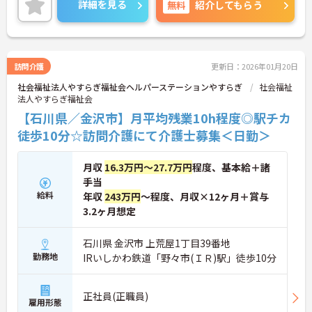
詳細を見る
無料
紹介してもらう
訪問介護
更新日：2026年01月20日
社会福祉法人やすらぎ福祉会ヘルパーステーションやすらぎ
社会福祉
法人やすらぎ福祉会
【石川県／金沢市】月平均残業10h程度◎駅チカ
徒歩10分☆訪問介護にて介護士募集＜日勤＞
月収
16.3万円～27.7万円
程度、基本給＋諸
手当
給料
年収
243万円
～程度、月収×12ヶ月＋賞与
3.2ヶ月想定
石川県 金沢市 上荒屋1丁目39番地
勤務地
IRいしかわ鉄道「野々市(ＩＲ)駅」徒歩10分
正社員(正職員)
雇用形態