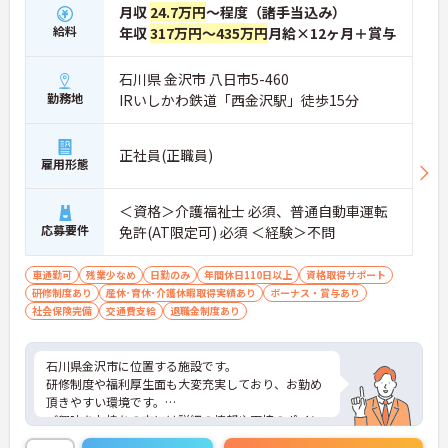
月収
24.7万円
～程度（諸手当込み）
給料
年収
317万円～435万円
月給×12ヶ月＋賞与
石川県 金沢市 八日市5-460
勤務地
IRいしかわ鉄道「西金沢駅」徒歩15分
正社員(正職員)
雇用形態
＜資格＞介護福祉士 必須、普通自動車運転
応募要件
免許(AT限定可) 必須 ＜経験＞不問
車通勤可
残業少なめ
日勤のみ
年間休日110日以上
資格取得サポート
研修制度あり
産休･育休･介護休暇取得実績あり
ボーナス・賞与あり
社会保険完備
交通費支給
退職金制度あり
石川県金沢市に位置する施設です。
研修制度や福利厚生面も大変充実しており、お勤め
頂きやすい環境です。
ご興味をお持ちの方には詳細の情報や面接のポイン
トをお伝えしますのでお気軽にお問い合わせくださ