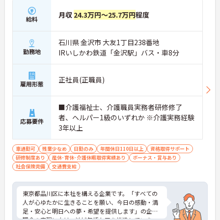
月収
24.3万円～25.7万円
程度
給料
石川県 金沢市 大友1丁目238番地
勤務地
IRいしかわ鉄道「金沢駅」バス・車8分
正社員(正職員)
雇用形態
■介護福祉士、介護職員実務者研修修了
者、ヘルパー1級のいずれか ※介護実務経験
応募要件
3年以上
車通勤可
残業少なめ
日勤のみ
年間休日110日以上
資格取得サポート
研修制度あり
産休･育休･介護休暇取得実績あり
ボーナス・賞与あり
社会保険完備
交通費支給
東京都品川区に本社を構える企業です。「すべての
人が心ゆたかに生きることを願い、今日の感動・満
足・安心と明日への夢・希望を提供します」の企業
理念の実現に向け、地域包括ケアを推進していま