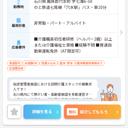
石川県 鳳珠郡穴水町 字七海6-50
勤務地
のと鉄道七尾線「穴水駅」バス・車10分
非常勤・パート・アルバイト
雇用形態
■介護職員初任者研修（ヘルパー2級）以上
または介護福祉士資格 ■経験不問 ■普通自
応募要件
動車運転免許（AT限定可）
車通勤可
未経験OK
残業少なめ
産休･育休･介護休暇取得実績あり
交通費支給
指定管理者施設における訪問介護スタッフの募集求
人です！
石川県内にて障がい者・高齢者施設を多数運営する
大手法人の施設です！福利厚生充実で安定して長期
で働けます！
ご興味ある方には、面接のポイントなど、さらに詳
詳細を見る
無料
紹介してもらう
細をお話致しますのでお気軽にご相談ください。