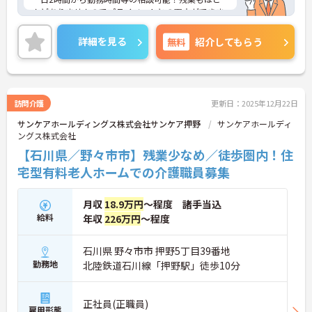
んどありませんのでプライベートとの両立ができま
す！
ご興味ある方には、面接のポイントなど、さらに詳
詳細を見る
無料
紹介してもらう
細をお話致しますのでお気軽にご相談ください。
訪問介護
更新日：2025年12月22日
サンケアホールディングス株式会社サンケア押野
サンケアホールディ
ングス株式会社
【石川県／野々市市】残業少なめ／徒歩圏内！住
宅型有料老人ホームでの介護職員募集
月収
18.9万円
～程度 諸手当込
給料
年収
226万円
～程度
石川県 野々市市 押野5丁目39番地
勤務地
北陸鉄道石川線「押野駅」徒歩10分
正社員(正職員)
雇用形態