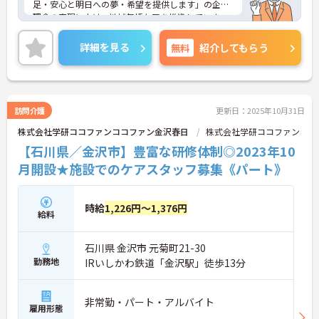
足・安心と明日への夢・希望を提供します」の企業
理念の実現に向け、地域包括ケアを推進していま
す。
ご興味のある方には、面接対策ポイントなど、さら
詳細を見る
無料
紹介してもらう
に詳細をお話しいたしますのでお気軽にご相談くだ
さい！
訪問介護
更新日：2025年10月31日
株式会社学研ココファンココファン金沢春日
株式会社学研ココファン
【石川県／金沢市】豊富な研修体制◎2023年10
月開設★施設でのケアスタッフ募集《パート》
時給
1,226円～1,376円
給料
石川県 金沢市 元菊町21-30
勤務地
IRいしかわ鉄道「金沢駅」徒歩13分
非常勤・パート・アルバイト
雇用形態