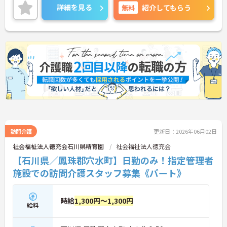
いませ。
詳細を見る
無料
紹介してもらう
訪問介護
更新日：2026年06月02日
社会福祉法人徳充会石川県精育園
社会福祉法人徳充会
【石川県／鳳珠郡穴水町】日勤のみ！指定管理者
施設での訪問介護スタッフ募集《パート》
時給
1,300円～1,300円
給料