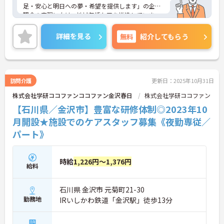
足・安心と明日への夢・希望を提供します」の企業
理念の実現に向け、地域包括ケアを推進していま
す。
ご興味のある方には、面接対策ポイントなど、さら
詳細を見る
無料
紹介してもらう
に詳細をお話しいたしますのでお気軽にご相談くだ
さい！
訪問介護
更新日：2025年10月31日
株式会社学研ココファンココファン金沢春日
株式会社学研ココファン
【石川県／金沢市】豊富な研修体制◎2023年10
月開設★施設でのケアスタッフ募集《夜勤専従／
パート》
時給
1,226円～1,376円
給料
石川県 金沢市 元菊町21-30
勤務地
IRいしかわ鉄道「金沢駅」徒歩13分