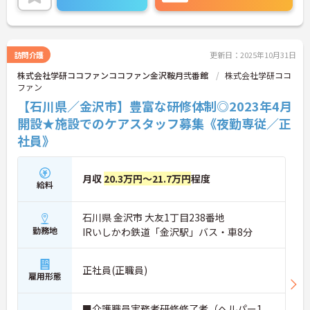
に詳細をお話しいたしますのでお気軽にご相談くだ
さい！
訪問介護
更新日：2025年10月31日
株式会社学研ココファンココファン金沢鞍月弐番館
株式会社学研ココ
ファン
【石川県／金沢市】豊富な研修体制◎2023年4月
開設★施設でのケアスタッフ募集《夜勤専従／正
社員》
月収
20.3万円～21.7万円
程度
給料
石川県 金沢市 大友1丁目238番地
勤務地
IRいしかわ鉄道「金沢駅」バス・車8分
正社員(正職員)
雇用形態
■介護職員実務者研修修了者（ヘルパー1