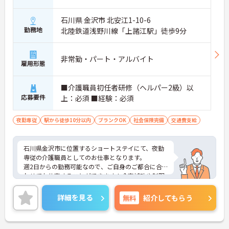
石川県 金沢市 北安江1-10-6
勤務地
北陸鉄道浅野川線「上諸江駅」徒歩9分
非常勤・パート・アルバイト
雇用形態
■介護職員初任者研修（ヘルパー2級）以
応募要件
上：必須 ■経験：必須
夜勤専従
駅から徒歩10分以内
ブランクOK
社会保険完備
交通費支給
石川県金沢市に位置するショートステイにて、夜勤
専従の介護職員としてのお仕事となります。
週2日からの勤務可能なので、ご自身のご都合に合
わせてお仕事することができます！食事補助や制服
貸与など、充実した待遇が備わっているので安心し
て働けます！
詳細を見る
無料
紹介してもらう
ご興味のある方はご面接のポイントをお伝えします
のでお気軽にお問い合わせください。