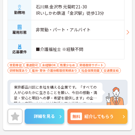
石川県 金沢市 元菊町21-30
勤務地
IRいしかわ鉄道「金沢駅」徒歩13分
非常勤・パート・アルバイト
雇用形態
■介護福祉士 ※経験不問
応募要件
夜勤専従
車通勤可
未経験OK
残業少なめ
資格取得サポート
研修制度あり
産休･育休･介護休暇取得実績あり
社会保険完備
交通費支給
東京都品川区に本社を構える企業です。「すべての
人が心ゆたかに生きることを願い、今日の感動・満
足・安心と明日への夢・希望を提供します」の企業
理念の実現に向け、地域包括ケアを推進していま
す。
ご興味のある方には、面接対策ポイントなど、さら
詳細を見る
無料
紹介してもらう
に詳細をお話しいたしますのでお気軽にご相談くだ
さい！