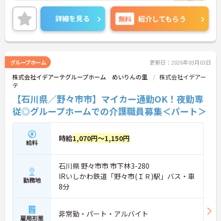
トをお伝えしますのでお気軽にお問い合わせくださ
いませ。
詳細を見る
無料
紹介してもらう
グループホーム
更新日：2026年03月03日
株式会社イデアーテグループホーム めいりんの里
株式会社イデアー
テ
【石川県／野々市市】マイカー通勤OK！夜勤専
従◎グループホームでの介護職員募集＜パート＞
時給
1,070円～1,150円
給料
石川県 野々市市 市下林3-280
IRいしかわ鉄道「野々市(ＩＲ)駅」バス・車
勤務地
8分
非常勤・パート・アルバイト
雇用形態