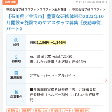
訪問介護
更新日：2025年10月31日
株式会社学研ココファンココファン金沢春日
株式会社学研ココファン
【石川県／金沢市】豊富な研修体制◎2023年10
月開設★施設でのケアスタッフ募集《夜勤専従／
パート》
時給
1,196円～1,346円
給料
石川県 金沢市 元菊町21-30
勤務地
IRいしかわ鉄道「金沢駅」徒歩13分
非常勤・パート・アルバイト
雇用形態
■介護職員実務者研修終了者、介護職員初
任者研修（ヘルパー2級）いずれか ※経験不
応募要件
問
夜勤専従
車通勤可
残業少なめ
資格取得サポート
研修制度あり