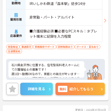
勤務地
IRいしかわ鉄道「森本駅」徒歩14分
非常勤・パート・アルバイト
雇用形態
■介護経験必須 ■必要なPCスキル：タブレ
応募要件
ット端末に記録を入力程度
夜勤専従
車通勤可
資格取得サポート
研修制度あり
ボーナス・賞与あり
交通費支給
石川県金沢市に位置する、住宅型有料老人ホームに
て介護福祉士の募集です！
週1日～勤務OKなので、家庭との両立が叶います☆
また、マイカー通勤可能なので通勤らくらくです◎
ご興味のある方には、面接対策ポイントなど、さら
に詳細をお話しいたしますのでお気軽にご相談くだ
詳細を見る
無料
紹介してもらう
さい！
更新日：2026年07月01日