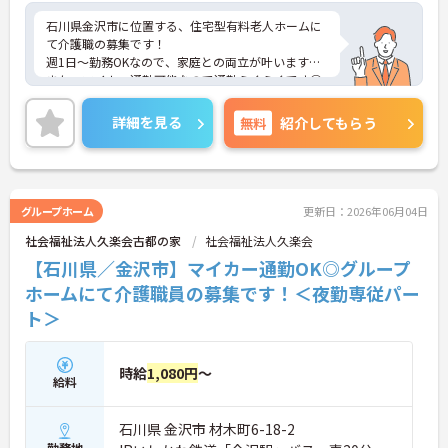
石川県金沢市に位置する、住宅型有料老人ホームに
て介護職の募集です！
週1日～勤務OKなので、家庭との両立が叶います☆
また、マイカー通勤可能なので通勤らくらくです◎
ご興味のある方には、面接対策ポイントなど、さら
に詳細をお話しいたしますのでお気軽にご相談くだ
詳細を見る
無料
紹介してもらう
さい！
グループホーム
更新日：2026年06月04日
社会福祉法人久楽会古都の家
社会福祉法人久楽会
【石川県／金沢市】マイカー通勤OK◎グループ
ホームにて介護職員の募集です！＜夜勤専従パー
ト＞
時給
1,080円
～
給料
石川県 金沢市 材木町6-18-2
勤務地