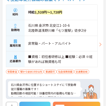
時給
1,520円～1,720円
給料
石川県 金沢市 北安江1-10-6
勤務地
北陸鉄道浅野川線「七ツ屋駅」徒歩2分
非常勤・パート・アルバイト
雇用形態
■資格：初任者研修以上 ■経験：必須 ※経
応募要件
験があれば無資格も可
夜勤専従
駅から徒歩10分以内
車通勤可
社会保険完備
交通費支給
石川県金沢市に位置するショートステイにて夜勤専
従介護職の募集です！
勤務回数の相談可能！扶養控除内の勤務も可能な
為、プライベートとの両立も可能です！
ご興味ある方には、面接対策ポイントなど、さらに
詳細をお話しいたしますのでお気軽にご相談くださ