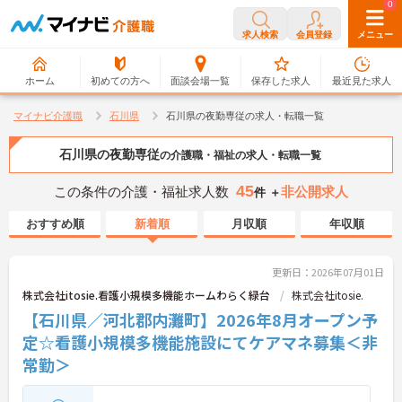
0
0
求人検索
会員登録
メニュー
ホーム
初めての方へ
面談会場一覧
保存した求人
最近見た求人
マイナビ介護職
石川県
石川県の夜勤専従の求人・転職一覧
石川県の夜勤専従
の介護職・福祉の求人・転職一覧
45
この条件の介護・福祉求人数
非公開求人
件 ＋
おすすめ順
新着順
月収順
年収順
更新日：2026年07月01日
株式会社itosie.看護小規模多機能ホームわらく緑台
株式会社itosie.
【石川県／河北郡内灘町】2026年8月オープン予
定☆看護小規模多機能施設にてケアマネ募集＜非
常勤＞