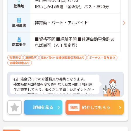
石川県 金沢市 森戸2-20
勤務地
IRいしかわ鉄道「金沢駅」バス・車20分
非常勤・パート・アルバイト
雇用形態
■資格不問 ■経験不問 ■普通自動車免許あ
応募要件
れば尚可（ＡＴ限定可）
夜勤専従
車通勤可
産休･育休･介護休暇取得実績あり
ボーナス・賞与あり
退職金制度あり
石川県金沢市での介護職員の募集となります。
残業時間月2時間程度で負担なく就業可能！福利厚
生が充実しており、働くだけで嬉しいポイントがた
くさんの職場です♪ご興味のある方は面接のポイン
トをお伝えしますので、お気軽にお問い合わせくだ
さい。
詳細を見る
無料
紹介してもらう