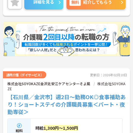
詳細を見る
無料
紹介してもらう
い！
通所介護（デイサービス）
更新日：2026年02月10日
株式会社SOYOKAZE金沢北安江ケアセンターそよ風
株式会社SOYOKA
ZE
【石川県／金沢市】週2日～勤務OK◎食事補助あ
り！ショートステイの介護職員募集＜パート・夜
勤専従＞
時給
1,300円～1,500円
給料