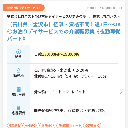
通所介護（デイサービス）
更新日：2026年01月16日
株式会社ロバスト茶話本舗デイサービスいずみの亭
株式会社ロバスト
【石川県／金沢市】経験・資格不問！週1日～OK
◎お泊りデイサービスでの介護職募集《夜勤専従
パート》
日給
15,000円～15,000円
給料
石川県 金沢市 泉野出町2-20-8
勤務地
北陸鉄道石川線「野町駅」バス・車10分
非常勤・パート・アルバイト
雇用形態
■未経験の方OK、有資格者・経験者歓迎
応募要件
夜勤専従
未経験OK
無資格OK
資格取得サポート
交通費支給