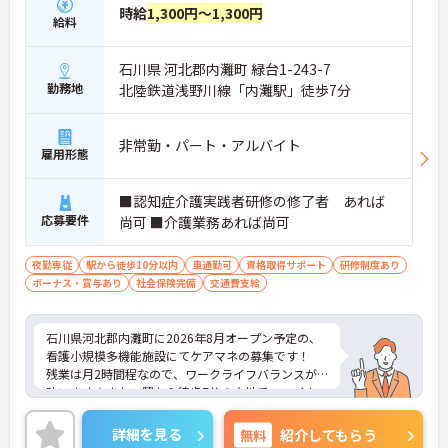
時給
1,300円～1,300円
給料
石川県 河北郡内灘町 緑台1-243-7
勤務地
北陸鉄道浅野川線「内灘駅」徒歩7分
非常勤・パート・アルバイト
雇用形態
■認知症介護実践者研修の修了者 あれば
応募要件
尚可 ■介護業務あれば尚可
夜勤専従
駅から徒歩10分以内
車通勤可
資格取得サポート
研修制度あり
ボーナス・賞与あり
社会保険完備
交通費支給
石川県河北郡内灘町に2026年8月オープン予定の、
看護小規模多機能施設にてケアマネの募集です！
残業は月2時間程なので、ワークライフバランスが
叶います☆また、駅から徒歩7分の立地で、マイカ
ー通勤も可能なので通勤らくらくです◎
ご興味のある方には、面接対策ポイントなど、さら
詳細を見る
無料
紹介してもらう
に詳細をお話しいたしますのでお気軽にご相談くだ