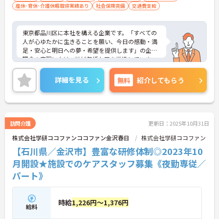
産休･育休･介護休暇取得実績あり
社会保険完備
交通費支給
東京都品川区に本社を構える企業です。「すべての
人が心ゆたかに生きることを願い、今日の感動・満
足・安心と明日への夢・希望を提供します」の企業
理念の実現に向け、地域包括ケアを推進していま
す。
ご興味のある方には、面接対策ポイントなど、さら
詳細を見る
無料
紹介してもらう
に詳細をお話しいたしますのでお気軽にご相談くだ
さい！
訪問介護
更新日：2025年10月31日
株式会社学研ココファンココファン金沢春日
株式会社学研ココファン
【石川県／金沢市】豊富な研修体制◎2023年10
月開設★施設でのケアスタッフ募集《夜勤専従／
パート》
時給
1,226円～1,376円
給料