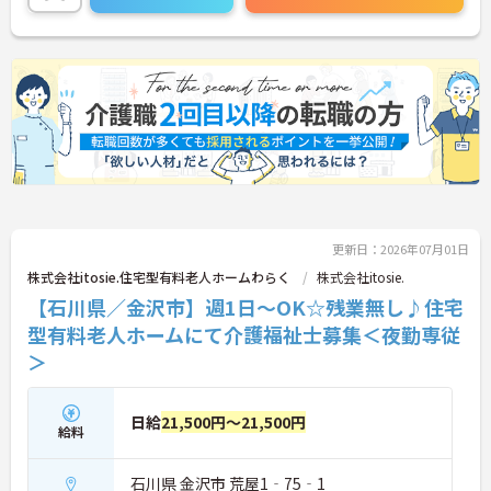
さい！
更新日：2026年07月01日
株式会社itosie.住宅型有料老人ホームわらく
株式会社itosie.
【石川県／金沢市】週1日～OK☆残業無し♪住宅
型有料老人ホームにて介護福祉士募集＜夜勤専従
＞
日給
21,500円～21,500円
給料
石川県 金沢市 荒屋1‐75‐1