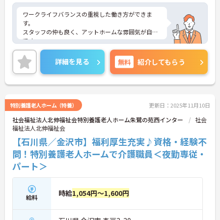
ワークライフバランスの重視した働き方ができま
す。
スタッフの仲も良く、アットホームな雰囲気が自慢
です。
ご興味ある方には、面接対策ポイントなど、詳細を
お話しいたしますのでお気軽にご相談ください。
詳細を見る
無料
紹介してもらう
特別養護老人ホーム（特養）
更新日：2025年11月10日
社会福祉法人北伸福祉会特別養護老人ホーム朱鷺の苑西インター
社会
福祉法人北伸福祉会
【石川県／金沢市】福利厚生充実♪資格・経験不
問！特別養護老人ホームで介護職員＜夜勤専従・
パート＞
時給
1,054円～1,600円
給料