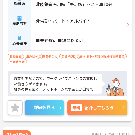
勤務地
北陸鉄道石川線「野町駅」バス・車10分
非常勤・パート・アルバイト
雇用形態
■未経験可 ■無資格者可
応募要件
夜勤専従
車通勤可
残業少なめ
無資格OK
産休･育休･介護休暇取得実績あり
交通費支給
残業も少ないので、ワークライフバランスの重視し
た働き方ができます。
社員の仲も良く、アットホームな雰囲気が自慢で
す。
ご興味ある方には、面接対策ポイントなど、詳細を
お話しいたしますのでお気軽にご相談ください。
詳細を見る
無料
紹介してもらう
グループホーム
更新日：2025年12月01日