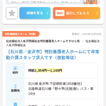
境です♪育児休業取得実績もあり長くご勤務いただ
けます。
ご興味のある方には、面接対策ポイントなど、さら
詳細を見る
無料
紹介してもらう
に詳細をご案内しますのでお気軽にご相談くださ
い！
特別養護老人ホーム（特養）
更新日：2026年03月26日
社会福祉法人金沢西福祉会特別養護老人ホームやすはら苑
社会福祉法
人金沢西福祉会
【石川県／金沢市】特別養護老人ホームにて非常
勤介護スタッフ求人です〈夜勤専従〉
時給
1,054円～1,100円
給料
石川県 金沢市 下安原町東1458番地1
北陸鉄道石川線「野々市(北陸)駅」バス・車
勤務地
14分