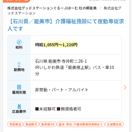
株式会社グッドステーションぐるーぷほーむ 杜の郷能美
株式会社グ
ッドステーション
【石川県／能美市】介護福祉施設にて夜勤専従求
人です
時給
1,055円～1,220円
給料
石川県 能美市 寺井町ニ28-1
IRいしかわ鉄道「能美根上駅」バス・車10
勤務地
分
非常勤・パート・アルバイト
雇用形態
■未経験可 ■無資格者可
応募要件
夜勤専従
車通勤可
無資格OK
産休･育休･介護休暇取得実績あり
交通費支給