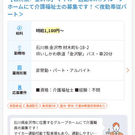
ホームにて介護福祉士の募集です！＜夜勤専従パ
ート＞
時給
1,180円
～
給料
石川県 金沢市 材木町6-18-2
勤務地
IRいしかわ鉄道「金沢駅」バス・車20分
非常勤・パート・アルバイト
雇用形態
■資格：介護福祉士 ■経験：不問
応募要件
夜勤専従
車通勤可
無資格OK
産休･育休･介護休暇取得実績あり
石川県金沢市に位置するグループホームにて介護職
員の募集です！
マイカー通勤可能で駐車場もあり、通勤しやすい環