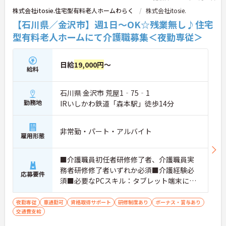
株式会社itosie.住宅型有料老人ホームわらく
株式会社itosie.
【石川県／金沢市】週1日～OK☆残業無し♪住宅
型有料老人ホームにて介護職募集＜夜勤専従＞
日給
19,000円
～
給料
石川県 金沢市 荒屋1‐75‐1
勤務地
IRいしかわ鉄道「森本駅」徒歩14分
非常勤・パート・アルバイト
雇用形態
■介護職員初任者研修修了者、介護職員実
務者研修修了者いずれか必須■介護経験必
応募要件
須■必要なPCスキル：タブレット端末に記
録を入力程度
夜勤専従
車通勤可
資格取得サポート
研修制度あり
ボーナス・賞与あり
交通費支給