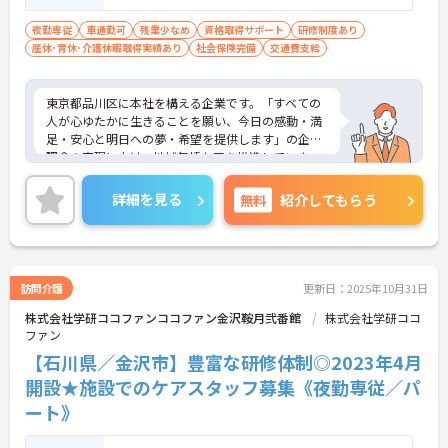
夜勤専従
車通勤可
残業少なめ
資格取得サポート
研修制度あり
産休･育休･介護休暇取得実績あり
社会保険完備
交通費支給
東京都品川区に本社を構える企業です。「すべての
人が心ゆたかに生きることを願い、今日の感動・満
足・安心と明日への夢・希望を提供します」の企業
理念の実現に向け、地域包括ケアを推進していま
す。
ご興味のある方には、面接対策ポイントなど、さら
詳細を見る
無料
紹介してもらう
に詳細をお話しいたしますのでお気軽にご相談くだ
さい！
訪問介護
更新日：2025年10月31日
株式会社学研ココファンココファン金沢鞍月弐番館
株式会社学研ココ
ファン
【石川県／金沢市】豊富な研修体制◎2023年4月
開設★施設でのケアスタッフ募集《夜勤専従／パ
ート》