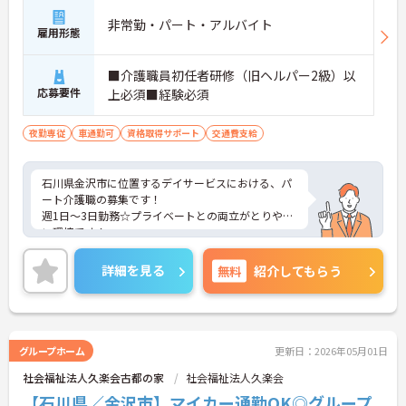
非常勤・パート・アルバイト
雇用形態
■介護職員初任者研修（旧ヘルパー2級）以
応募要件
上必須■経験必須
夜勤専従
車通勤可
資格取得サポート
交通費支給
石川県金沢市に位置するデイサービスにおける、パ
ート介護職の募集です！
週1日～3日勤務☆プライベートとの両立がとりやす
い環境です！
ご興味ある方には、面接対策ポイントなど、さらに
詳細をお話しいたしますのでお気軽にご相談くださ
詳細を見る
無料
紹介してもらう
い。
グループホーム
更新日：2026年05月01日
社会福祉法人久楽会古都の家
社会福祉法人久楽会
【石川県／金沢市】マイカー通勤OK◎グループ