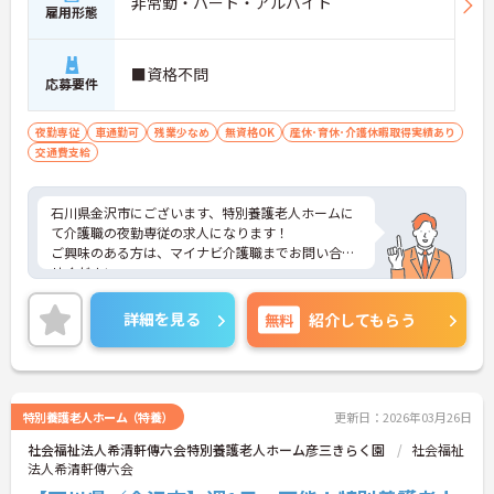
非常勤・パート・アルバイト
雇用形態
■資格不問
応募要件
夜勤専従
車通勤可
残業少なめ
無資格OK
産休･育休･介護休暇取得実績あり
交通費支給
石川県金沢市にございます、特別養護老人ホームに
て介護職の夜勤専従の求人になります！
ご興味のある方は、マイナビ介護職までお問い合わ
せください。
詳細を見る
無料
紹介してもらう
特別養護老人ホーム（特養）
更新日：2026年03月26日
社会福祉法人希清軒傳六会特別養護老人ホーム彦三きらく園
社会福祉
法人希清軒傳六会