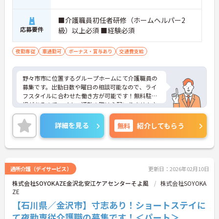
■介護職員初任者研修（ホームヘルパー2
応募要件
級）以上必須 ■経験必須
夜勤専従
車通勤可
ボーナス・賞与あり
交通費支給
野々市市に位置するグループホームにて介護職員の
募集です。出勤日数や曜日の相談可能なので、ライ
フスタイルに合わせた働き方が可能です！無料駐車
場があるのでマイカー通勤の際は心配いりません♪
ご興味ある方は面接ポイントをお伝えしますので、
お気軽にご連絡ください。
詳細を見る
無料
紹介してもらう
通所介護（デイサービス）
更新日：2026年02月10日
株式会社SOYOKAZE金沢北安江ケアセンターそよ風
株式会社SOYOKA
ZE
【石川県／金沢市】寸志あり！ショートステイに
て夜勤専従介護職の募集です！＜パート＞