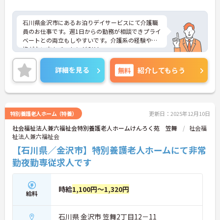
石川県金沢市にあるお泊りデイサービスにて介護職
員のお仕事です。週1日からの勤務が相談できプライ
ベートとの両立もしやすいです。介護系の経験や資
格がない方もチャレンジOK！
ご興味ある方には、面接対策ポイントなど、さらに
詳細をお話しいたしますのでお気軽にご相談くださ
詳細を見る
無料
紹介してもらう
い。
特別養護老人ホーム（特養）
更新日：2025年12月10日
社会福祉法人兼六福祉会特別養護老人ホームけんろく苑 笠舞
社会福
祉法人兼六福祉会
【石川県／金沢市】特別養護老人ホームにて非常
勤夜勤専従求人です
時給
1,100円～1,320円
給料
石川県 金沢市 笠舞2丁目12－11