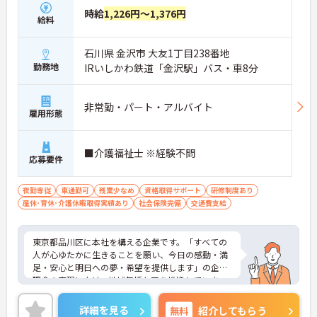
時給
1,226円～1,376円
給料
石川県 金沢市 大友1丁目238番地
勤務地
IRいしかわ鉄道「金沢駅」バス・車8分
非常勤・パート・アルバイト
雇用形態
■介護福祉士 ※経験不問
応募要件
夜勤専従
車通勤可
残業少なめ
資格取得サポート
研修制度あり
産休･育休･介護休暇取得実績あり
社会保険完備
交通費支給
東京都品川区に本社を構える企業です。「すべての
人が心ゆたかに生きることを願い、今日の感動・満
足・安心と明日への夢・希望を提供します」の企業
理念の実現に向け、地域包括ケアを推進していま
す。
ご興味のある方には、面接対策ポイントなど、さら
詳細を見る
無料
紹介してもらう