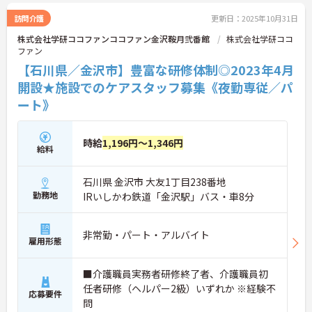
訪問介護
更新日：2025年10月31日
株式会社学研ココファンココファン金沢鞍月弐番館
株式会社学研ココ
ファン
【石川県／金沢市】豊富な研修体制◎2023年4月
開設★施設でのケアスタッフ募集《夜勤専従／パ
ート》
時給
1,196円～1,346円
給料
石川県 金沢市 大友1丁目238番地
勤務地
IRいしかわ鉄道「金沢駅」バス・車8分
非常勤・パート・アルバイト
雇用形態
■介護職員実務者研修終了者、介護職員初
任者研修（ヘルパー2級）いずれか ※経験不
応募要件
問