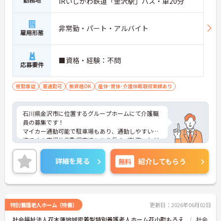
IRいしかわ鉄道「金沢駅」バス・車20分
非常勤・パート・アルバイト
雇用形態
■資格・経験：不問
応募要件
夜勤専従
車通勤可
無資格OK
産休･育休･介護休暇取得実績あり
石川県金沢市に位置するグループホームにて介護職
員の募集です！
マイカー通勤可能で駐車場もあり、通勤しやすい環
境です♪育児休業取得実績もあり長くご勤務いただ
けます。
ご興味のある方には、面接対策ポイントなど、さら
詳細を見る
無料
紹介してもらう
に詳細をご案内しますのでお気軽にご相談くださ
い！
特別養護老人ホーム（特養）
更新日：2026年06月02日
社会福祉法人花木蓮地域密着型特別養護老人ホーム花小町もろえ
社会