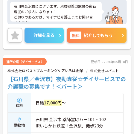
石川県金沢市にございます、地域密着型施設の夜勤
専従のご求人になります！
ご興味のある方は、マイナビ介護士までお問い合わ
せください。
詳細を見る
無料
紹介してもらう
通所介護（デイサービス）
更新日：2026年05月18日
株式会社ロバストブルーミングケアいろは金澤
株式会社ロバスト
【石川県／金沢市】夜勤専従☆デイサービスでの
介護職の募集です！＜パート＞
日給
17,000円
～
給料
石川県 金沢市 薬師堂町ハー101・102
勤務地
IRいしかわ鉄道「金沢駅」徒歩23分