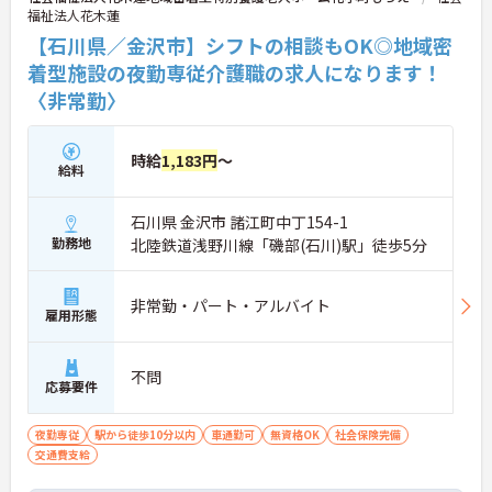
福祉法人花木蓮
【石川県／金沢市】シフトの相談もOK◎地域密
着型施設の夜勤専従介護職の求人になります！
〈非常勤〉
時給
1,183円
～
給料
石川県 金沢市 諸江町中丁154-1
勤務地
北陸鉄道浅野川線「磯部(石川)駅」徒歩5分
非常勤・パート・アルバイト
雇用形態
不問
応募要件
夜勤専従
駅から徒歩10分以内
車通勤可
無資格OK
社会保険完備
交通費支給