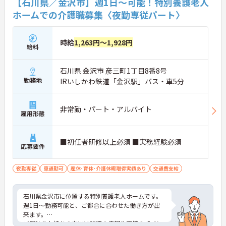
【石川県／金沢市】週1日～可能！特別養護老人
ホームでの介護職募集〈夜勤専従パート〉
時給
1,263円～1,928円
給料
石川県 金沢市 彦三町1丁目8番8号
勤務地
IRいしかわ鉄道「金沢駅」バス・車5分
非常勤・パート・アルバイト
雇用形態
■初任者研修以上必須 ■実務経験必須
応募要件
夜勤専従
車通勤可
産休･育休･介護休暇取得実績あり
交通費支給
石川県金沢市に位置する特別養護老人ホームです。
週1日～勤務可能と、ご都合に合わせた働き方が出
来ます。
ご興味をお持ちの方には詳細の情報や面接のポイン