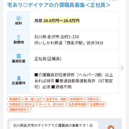
宅あり◎デイケアの介護職員募集＜正社員＞
月収
20.0万円～26.8万円
給料
石川県 金沢市 古府1-150
勤務地
IRいしかわ鉄道「西金沢駅」徒歩34分
正社員(正職員)
雇用形態
■介護職員初任者研修（ヘルパー2級）以上
あれば尚可 ■普通自動車運転免許（AT限定
応募要件
可）必須 ■資格不問
車通勤可
寮・借り上げ
住宅手当・補助
無資格OK
日勤のみ
年間休日110日以上
ボーナス・賞与あり
社会保険完備
交通費支給
退職金制度あり
石川県金沢市のデイケアで介護職員の募集です！日