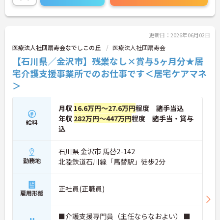
更新日：2026年06月02日
医療法人社団扇寿会なでしこの丘
医療法人社団扇寿会
【石川県／金沢市】残業なし×賞与5ヶ月分★居
宅介護支援事業所でのお仕事です＜居宅ケアマネ
＞
月収
16.6万円～27.6万円
程度 諸手当込
年収
282万円～447万円
程度 諸手当・賞与
給料
込
石川県 金沢市 馬替2-142
勤務地
北陸鉄道石川線「馬替駅」徒歩2分
正社員(正職員)
雇用形態
■介護支援専門員（主任ならなおよい） ■