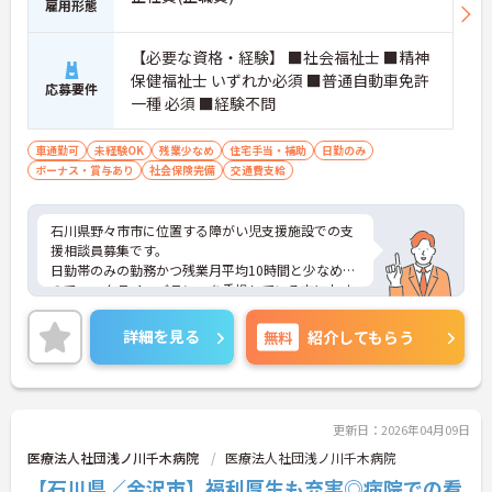
雇用形態
【必要な資格・経験】 ■社会福祉士 ■精神
保健福祉士 いずれか必須 ■普通自動車免許
応募要件
一種 必須 ■経験不問
車通勤可
未経験OK
残業少なめ
住宅手当・補助
日勤のみ
ボーナス・賞与あり
社会保険完備
交通費支給
石川県野々市市に位置する障がい児支援施設での支
援相談員募集です。
日勤帯のみの勤務かつ残業月平均10時間と少なめな
のでワークライフバランスを重視している方におす
すめの求人です♪
ご興味のある方はご面接のポイントお伝えしますの
詳細を見る
無料
紹介してもらう
でご気軽にお問合せください。
更新日：2026年04月09日
医療法人社団浅ノ川千木病院
医療法人社団浅ノ川千木病院
【石川県／金沢市】福利厚生も充実◎病院での看