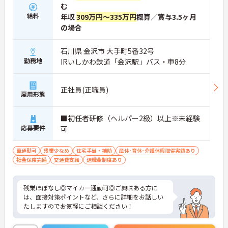
のもと、清潔感と節度を保つことで髪色やネイルな
高い収入を獲得できます】
む
どが原則自由とされています。
・各施設での現場対応や指導を担うため、多様な環
給料
年収
309万円～335万円
概算／賞与3.5ヶ月
・自分らしさを維持しながら働ける柔軟な社内規定
境で専門性を高められます
の場合
が整っているため、型にとらわれずストレスの少な
・高水準の特別報酬やスクランブル手当などが支給
い状態でご活躍いただけます。
されます
石川県 金沢市 大手町5番32号
【年間17日のリフレッシュ休暇があり、私生活と両
勤務地
IRいしかわ鉄道「金沢駅」バス・車8分
立して長く続けられます】
・有給休暇とは別に年間17日間のリフレッシュ休暇
を支給！平日の取得もしやすく趣味や家族との時
正社員(正職員)
雇用形態
間、旅行など自分のための時間を大切にできます。
【身だしなみの自由度が高く、ご自身のスタイルで
■初任者研修（ヘルパー2級）以上※未経験
イキイキと活躍できます】
応募要件
可
・髪色やネイル、ヒゲなどが原則自由となってお
り、個性を大切にできます ・清潔感と節度を保ちな
車通勤可
残業少なめ
住宅手当・補助
産休･育休･介護休暇取得実績あり
がら、自分らしい働き方が叶うストレスフリーな職
社会保険完備
交通費支給
退職金制度あり
場です
【多職種連携と豊富なサービス展開のもとで、将来
残業ほぼなし◎マイカー通勤可◎ご興味ある方に
のキャリアを描ける環境です】
は、面接対策ポイントなど、さらに詳細をお話しい
・在宅系から入居系まで携わることができるため、
たしますのでお気軽にご相談ください！
介護のプロフェッショナルへと成長できます
・マネジメント層を目指す方を支援しており、70歳
までの再雇用制度のもとで長期的に働けます