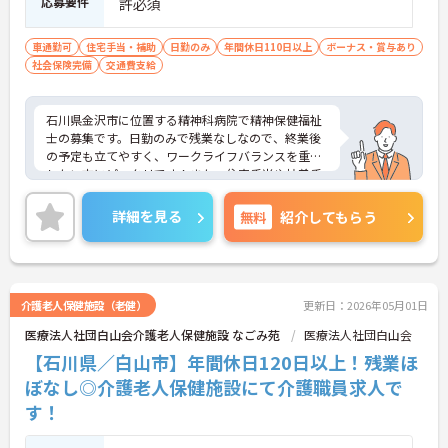
応募要件
許必須
車通勤可
住宅手当・補助
日勤のみ
年間休日110日以上
ボーナス・賞与あり
社会保険完備
交通費支給
石川県金沢市に位置する精神科病院で精神保健福祉
士の募集です。日勤のみで残業なしなので、終業後
の予定も立てやすく、ワークライフバランスを重視
したい方にピッタリです！また、住宅手当や扶養手
当など手当充実♪収入面も安心です！ご興味のある
方はご面接のポイントお伝えしますのでご気軽にお
詳細を見る
無料
紹介してもらう
問い合わせください。
介護老人保健施設（老健）
更新日：2026年05月01日
医療法人社団白山会介護老人保健施設 なごみ苑
医療法人社団白山会
【石川県／白山市】年間休日120日以上！残業ほ
ぼなし◎介護老人保健施設にて介護職員求人で
す！