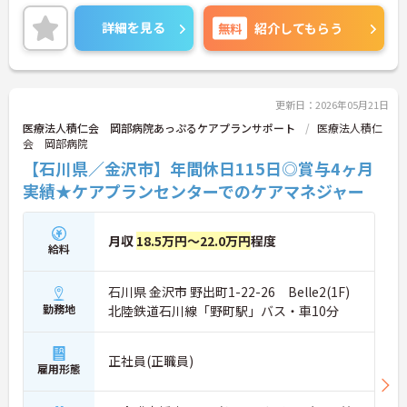
ご興味ある方には、面接対策ポイントなど、さらに
詳細をお話しいたしますのでお気軽にご相談くださ
詳細を見る
無料
紹介してもらう
い！
更新日：2026年05月21日
医療法人積仁会 岡部病院あっぷるケアプランサポート
医療法人積仁
会 岡部病院
【石川県／金沢市】年間休日115日◎賞与4ヶ月
実績★ケアプランセンターでのケアマネジャー
月収
18.5万円～22.0万円
程度
給料
石川県 金沢市 野出町1-22-26 Belle2(1F)
勤務地
北陸鉄道石川線「野町駅」バス・車10分
正社員(正職員)
雇用形態