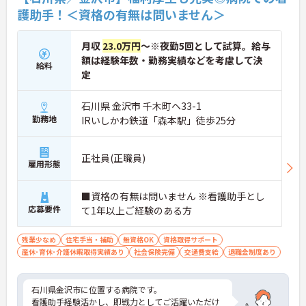
護助手！＜資格の有無は問いません＞
月収
23.0万円
～※夜勤5回として試算。給与
額は経験年数・勤務実績などを考慮して決
給料
定
石川県 金沢市 千木町ヘ33-1
勤務地
IRいしかわ鉄道「森本駅」徒歩25分
正社員(正職員)
雇用形態
■資格の有無は問いません ※看護助手とし
応募要件
て1年以上ご経験のある方
残業少なめ
住宅手当・補助
無資格OK
資格取得サポート
産休･育休･介護休暇取得実績あり
社会保険完備
交通費支給
退職金制度あり
石川県金沢市に位置する病院です。
看護助手経験活かし、即戦力としてご活躍いただけ