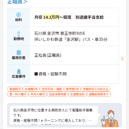
正職員＞
月収
14.2万円
～程度 別途諸手当支給
給料
石川県 金沢市 普正寺町9の6
勤務地
IRいしかわ鉄道「金沢駅」バス・車35分
正社員(正職員)
雇用形態
■資格・経験不問
応募要件
車通勤可
未経験OK
住宅手当・補助
無資格OK
年間休日110日以上
夏～秋入職可
年内入職可
社会保険完備
交通費支給
退職金制度あり
石川県金沢市に位置する病院求人にて看護助手募集
です。
資格・経験不問！e-ラーニングに導入しており、自
分のペースで学べる環境があります！