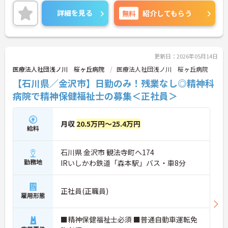
メリハリのある勤務が可能です。ご興味のある方に
は、面接対策ポイントなど、さらに詳細をお話しい
詳細を見る
無料
紹介してもらう
たしますのでお気軽にご相談ください！
更新日：2026年05月14日
医療法人社団浅ノ川 桜ヶ丘病院
医療法人社団浅ノ川 桜ヶ丘病院
【石川県／金沢市】日勤のみ！残業なし◎精神科
病院で精神保健福祉士の募集＜正社員＞
月収
20.5万円～25.4万円
給料
石川県 金沢市 観法寺町ヘ174
勤務地
IRいしかわ鉄道「森本駅」バス・車8分
正社員(正職員)
雇用形態
■精神保健福祉士必須 ■普通自動車運転免