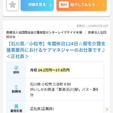
詳細を見る
無料
紹介してもらう
更新日：2026年07月10日
医療法人社団田谷会介護相談センターレイクサイド木場
医療法人社団
田谷会
【石川県／小松市】年間休日124日☆居宅介護支
援事業所におけるケアマネジャーのお仕事です♪
＜正社員＞
月収
24.2万円～27.6万円
給料
石川県 小松市 三谷町そ80
IRいしかわ鉄道「粟津(石川)駅」バス・車8
勤務地
分
正社員(正職員)
雇用形態