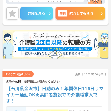
り、キャリアアップしたい方を法人全体でバックア
ップしております。
■無資格でもOK！初めての方も研修がありますので
詳細を見る
無料
紹介してもらう
安心して入職頂けますよ♪
デイケア（通所リハ）
更新日：2026年06月02日
名称非公開 ※詳細はお問合せください
【石川県金沢市】日勤のみ！年間休日116日♪マ
イカー通勤OK★高齢者施設での介護職求人で
す！