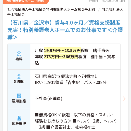
特別養護老人ホーム（特養）
更新日：2026年06月04日
社会福祉法人千木福祉会特別養護老人ホーム第２千木園
社会福祉法人
千木福祉会
【石川県／金沢市】賞与4.0ヶ月／資格支援制度
充実！特別養護老人ホームでのお仕事です＜介護
職＞
月収
19.9万円～23.5万円
程度 諸手当込
年収
273万円～366万円
程度 諸手当・賞与
給料
込
石川県 金沢市 観法寺町ヘ74番地1
勤務地
IRいしかわ鉄道「森本駅」バス・車8分
正社員(正職員)
雇用形態
■無資格OK ＜歓迎：以下の資格・スキル・
経験をお持ちの方＞ ■ヘルパー2級、ヘルパ
応募要件
ー3級 ■介護福祉士、社会福祉士