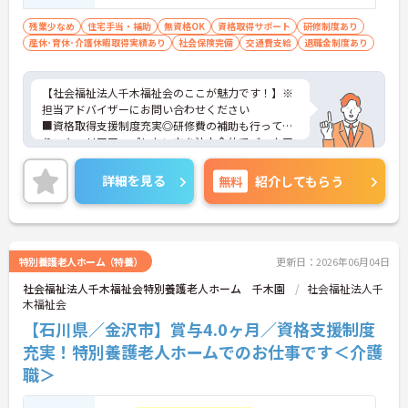
残業少なめ
住宅手当・補助
無資格OK
資格取得サポート
研修制度あり
産休･育休･介護休暇取得実績あり
社会保険完備
交通費支給
退職金制度あり
【社会福祉法人千木福祉会のここが魅力です！】※
担当アドバイザーにお問い合わせください
■資格取得支援制度充実◎研修費の補助も行ってお
り、キャリアアップしたい方を法人全体でバックア
ップしております。
■無資格でもOK！初めての方も研修がありますので
詳細を見る
無料
紹介してもらう
安心して入職頂けますよ♪
特別養護老人ホーム（特養）
更新日：2026年06月04日
社会福祉法人千木福祉会特別養護老人ホーム 千木園
社会福祉法人千
木福祉会
【石川県／金沢市】賞与4.0ヶ月／資格支援制度
充実！特別養護老人ホームでのお仕事です＜介護
職＞