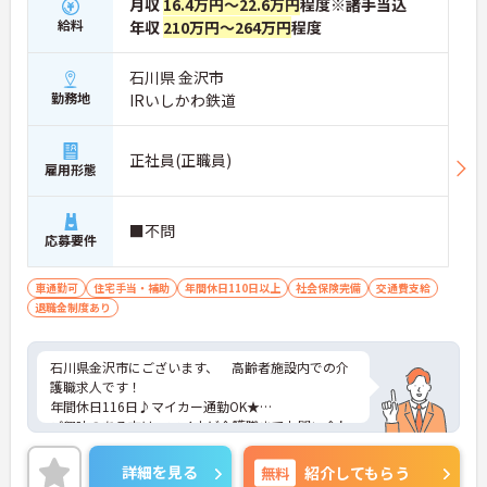
月収
16.4万円～22.6万円
程度※諸手当込
給料
年収
210万円～264万円
程度
石川県 金沢市
勤務地
IRいしかわ鉄道
正社員(正職員)
雇用形態
■不問
応募要件
車通勤可
住宅手当・補助
年間休日110日以上
社会保険完備
交通費支給
退職金制度あり
石川県金沢市にございます、 高齢者施設内での介
護職求人です！
年間休日116日♪マイカー通勤OK★
ご興味のある方は、マイナビ介護職までお問い合わ
せください。
詳細を見る
無料
紹介してもらう