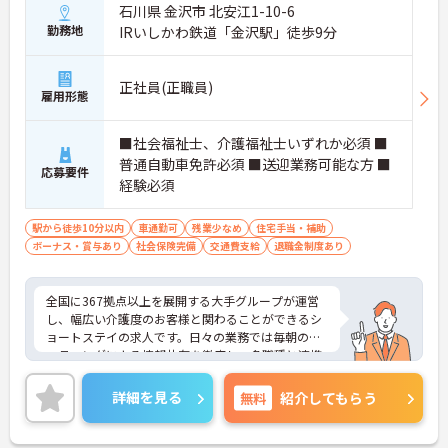
石川県 金沢市 北安江1-10-6
勤務地
IRいしかわ鉄道「金沢駅」徒歩9分
正社員(正職員)
雇用形態
■社会福祉士、介護福祉士いずれか必須 ■
普通自動車免許必須 ■送迎業務可能な方 ■
応募要件
経験必須
駅から徒歩10分以内
車通勤可
残業少なめ
住宅手当・補助
ボーナス・賞与あり
社会保険完備
交通費支給
退職金制度あり
全国に367拠点以上を展開する大手グループが運営
し、幅広い介護度のお客様と関わることができるシ
ョートステイの求人です。日々の業務では毎朝のミ
ーティングによる情報共有を徹底し、多職種と連携
しながらお客様一人ひとりの生活を支える体制を整
えています。入社後はOJT制度による先輩スタッフ
詳細を見る
無料
紹介してもらう
の丁寧な指導や定期的な面談があり、資格取得支援
制度も完備しているため、着実にスキルを磨ける環
境です。待遇面では、月給に加えて年2回の賞与や実