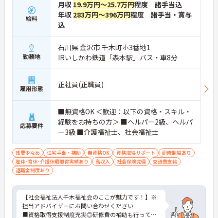
月収
19.9万円～25.7万円
程度 諸手当込
年収
283万円～396万円
程度 諸手当・賞与
給料
込
石川県 金沢市 千木町ホ3番地1
勤務地
IRいしかわ鉄道「森本駅」バス・車8分
正社員(正職員)
雇用形態
■無資格OK ＜歓迎：以下の資格・スキル・
経験をお持ちの方＞ ■ヘルパー2級、ヘルパ
応募要件
ー3級 ■介護福祉士、社会福祉士
残業少なめ
住宅手当・補助
無資格OK
資格取得サポート
研修制度あり
産休･育休･介護休暇取得実績あり
高収入
社会保険完備
交通費支給
退職金制度あり
【社会福祉法人千木福祉会のここが魅力です！】※
担当アドバイザーにお問い合わせください
■資格取得支援制度充実◎研修費の補助も行ってお