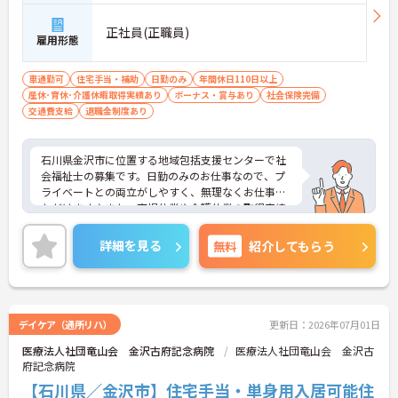
正社員(正職員)
雇用形態
車通勤可
住宅手当・補助
日勤のみ
年間休日110日以上
産休･育休･介護休暇取得実績あり
ボーナス・賞与あり
社会保険完備
交通費支給
退職金制度あり
石川県金沢市に位置する地域包括支援センターで社
会福祉士の募集です。日勤のみのお仕事なので、プ
ライベートとの両立がしやすく、無理なくお仕事い
ただけます♪また、育児休業や介護休業の取得実績
あり！ライフステージに変化があった際も安心です
◎ご興味のある方はご面接のポイントお伝えします
詳細を見る
無料
紹介してもらう
のでご気軽にお問い合わせください。
デイケア（通所リハ）
更新日：2026年07月01日
医療法人社団竜山会 金沢古府記念病院
医療法人社団竜山会 金沢古
府記念病院
【石川県／金沢市】住宅手当・単身用入居可能住