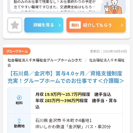
勤のみのお仕事で残業なし！お仕事終わりの予定が
立てやすい職場です◎また、交通費支給はもちろ
ん、住宅手当をはじめとした各種手当に加え、昇給
や計3.80ヵ月分の賞与実績ありで待遇面もばっち
り！あなたの頑張りがしっかり評価されます♪ご興
詳細を見る
無料
紹介してもらう
味のある方は面接ポイントをお伝えしますので、お
気軽にご相談ください！
グループホーム
更新日：2026年06月04日
社会福祉法人千木福祉会グループホームひきだ
社会福祉法人千木福祉
会
【石川県／金沢市】賞与4.0ヶ月／資格支援制度
充実！グループホームでのお仕事です＜介護職＞
月収
19.9万円～25.7万円
程度 諸手当込
年収
283万円～396万円
程度 諸手当・賞与
給料
込
石川県 金沢市 千木町ホ4番地1
勤務地
IRいしかわ鉄道「金沢駅」バス・車20分