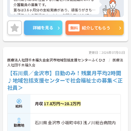
介護職員の募集です。
賞与は3.6ヶ月分の支給実績があり、頑張りがきちん
と評価される職場です。また、年間休日は124日も
あり、プライベートを大切にしながらご勤務いただ
けます。
詳細を見る
無料
紹介してもらう
ご興味のある方には、面接対策ポイントなど、さら
に詳細をお話しいたしますのでお気軽にご相談くだ
さい！
更新日：2026年07月01日
医療法人社団千木福久会金沢市地域包括支援センターふくひさ
医療法
人社団千木福久会
【石川県／金沢市】日勤のみ！残業月平均2時間
♪地域包括支援センターで社会福祉士の募集＜正
社員＞
月収
17.8万円～28.2万円
給料
石川県 金沢市 小坂町中83 浅ノ川総合病院内
勤務地