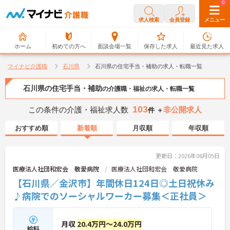
0
0
求人検索
会員登録
メニュー
ホーム
初めての方へ
面談会場一覧
保存した求人
最近見た求人
マイナビ介護職
石川県
石川県の住宅手当・補助の求人・転職一覧
石川県の住宅手当・補助
の介護職・福祉の求人・転職一覧
103
この条件の介護・福祉求人数
非公開求人
件 ＋
おすすめ順
新着順
月収順
年収順
更新日：2026年08月05日
医療法人社団和宏会 敬愛病院
医療法人社団和宏会 敬愛病院
【石川県／金沢市】年間休日124日◎土日祝休み
♪病院でのソーシャルワーカー募集＜正社員＞
月収
20.4万円～24.0万円
給料