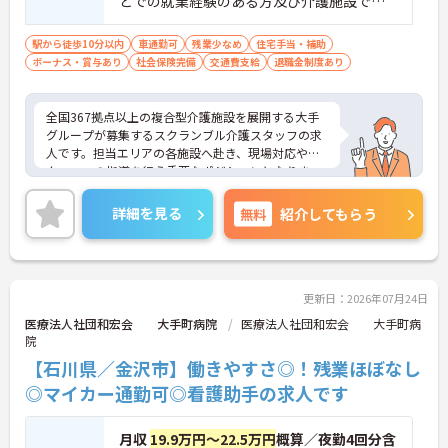
どでの就業経験のある方及び介護施設での
取得支援制度も活用できることで、介護の専門性を
夜勤経験が有る方
高めながら成長を目指せます。
駅から徒歩10分以内
車通勤可
残業少なめ
住宅手当・補助
ボーナス・賞与あり
社会保険完備
交通費支給
退職金制度あり
【業績や日々の努力を多角的に評価する「特別報酬
制度」で、収入アップが期待できます】
・賞与とは別に、円滑な施設運営への協力やチーム
全国367拠点以上の複合型介護施設を展開する大手
ワークなどの貢献度合いを評価して特別報酬を支給
グループが募集するスクランブル介護スタッフの求
する独自の仕組みがあります。
人です。担当エリアの各施設へ赴き、現場対応やス
・一人ひとりの頑張りが目に見える形でしっかりと
タッフへの指導を行う重要なポジションとなりま
還元されるため、高いモチベーションを維持しなが
す。賞与とは別に特別報酬の支給実績や各種手当が
ら仕事に向き合うことができます。
充実しており、これまでのご経験を活かしてしっか
詳細を見る
無料
紹介してもらう
りとした収入を得られる環境です。また、有給休暇
【残業が少なく豊富な休暇制度を利用して、長期的
とは別に年間17日間のリフレッシュ休暇が付与され
に無理のないペースで働けます】
プライベートの時間を大切にしながら心身ともに余
・残業は月平均10時間程度、年間17日間のリフレッ
裕を持って働けます。髪色やネイルなどが原則自由
シュ休暇や産前産後・育児休暇など多様な休暇制度
となっており、自分らしいスタイルを維持できる点
更新日：2026年07月24日
を利用して私生活を大切にできます。
も魅力です。在宅系から入居系まで幅広いサービス
・65歳の定年後も70歳まで勤務可能な再雇用制度や
医療法人社団和宏会 大手町病院
医療法人社団和宏会 大手町病
に携わることで介護の専門性をさらに高められ、将
院
退職金制度を設けており、大手グループの安定した
来的にはマネジメント層へのキャリアアップも目指
基盤のもとで長く雇用が保証されます。
【石川県／金沢市】働きやすさ◎！残業ほぼなし
せるため、安定した基盤のもとで長期的な成長が期
待できます。
◎マイカー通勤可◎看護助手の求人です
【身だしなみの自由度が高く、自分らしいスタイル
を尊重しながら活躍できる環境です】
★おすすめPOINT★
・社員一人ひとりの個性や価値観を大切にする方針
月収
19.9万円～22.5万円
概算／夜勤4回分含
【複数施設を巡回する独自体制で、幅広いスキルと