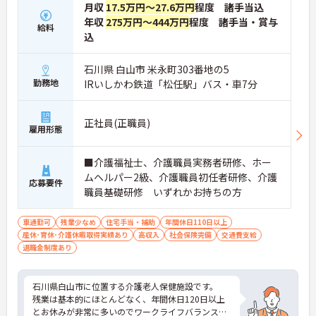
月収
17.5万円～27.6万円
程度 諸手当込
年収
275万円～444万円
程度 諸手当・賞与
給料
込
石川県 白山市 米永町303番地の5
勤務地
IRいしかわ鉄道「松任駅」バス・車7分
正社員(正職員)
雇用形態
■介護福祉士、介護職員実務者研修、ホー
ムヘルパー2級、介護職員初任者研修、介護
応募要件
職員基礎研修 いずれかお持ちの方
車通勤可
残業少なめ
住宅手当・補助
年間休日110日以上
産休･育休･介護休暇取得実績あり
高収入
社会保険完備
交通費支給
退職金制度あり
石川県白山市に位置する介護老人保健施設です。
残業は基本的にほとんどなく、年間休日120日以上
とお休みが非常に多いのでワークライフバランス重