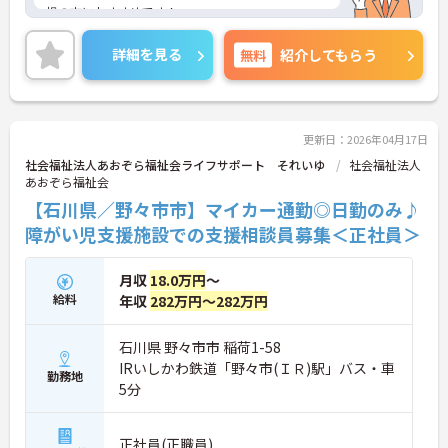
視の方におすすめです！
住宅手当などの手当も充実しているため、長期的に
働きやすい環境です！
詳細を見る
無料
紹介してもらう
ご興味をお持ちの方には詳細の情報や面接のポイン
トをお伝えしますのでお気軽にお問い合わせくださ
いませ。
更新日：2026年04月17日
社会福祉法人あおぞら福祉会ライフサポート それいゆ
社会福祉法人
あおぞら福祉会
【石川県／野々市市】マイカー通勤◎日勤のみ♪
障がい児支援施設での支援相談員募集＜正社員＞
月収
18.0万円
～
給料
年収
282万円～282万円
石川県 野々市市 稲荷1-58
IRいしかわ鉄道「野々市(ＩＲ)駅」バス・車
勤務地
5分
正社員(正職員)