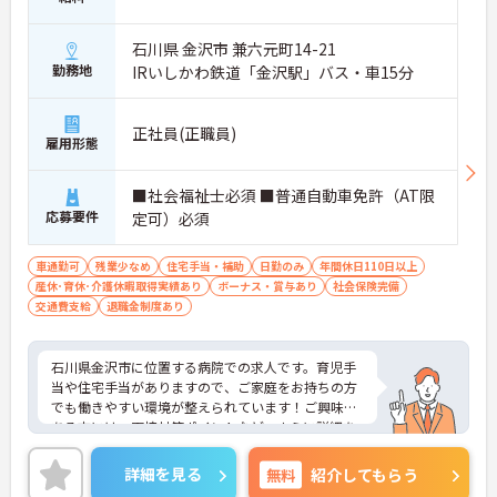
石川県 金沢市 兼六元町14-21
勤務地
IRいしかわ鉄道「金沢駅」バス・車15分
正社員(正職員)
雇用形態
■社会福祉士必須 ■普通自動車免許（AT限
応募要件
定可）必須
車通勤可
残業少なめ
住宅手当・補助
日勤のみ
年間休日110日以上
産休･育休･介護休暇取得実績あり
ボーナス・賞与あり
社会保険完備
交通費支給
退職金制度あり
石川県金沢市に位置する病院での求人です。育児手
当や住宅手当がありますので、ご家庭をお持ちの方
でも働きやすい環境が整えられています！ご興味の
ある方には、面接対策ポイントなど、さらに詳細を
ご案内しますのでお気軽にご相談ください！
詳細を見る
無料
紹介してもらう