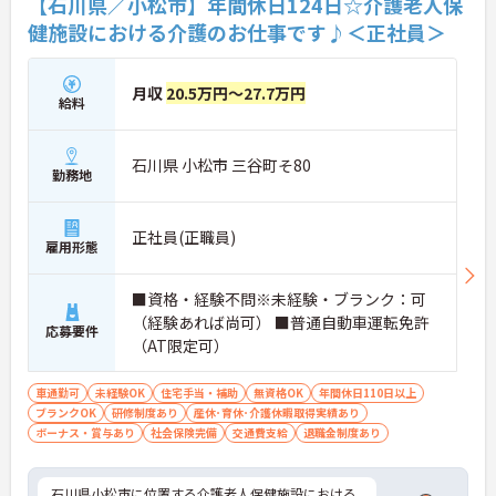
【石川県／小松市】年間休日124日☆介護老人保
健施設における介護のお仕事です♪＜正社員＞
月収
20.5万円～27.7万円
給料
石川県 小松市 三谷町そ80
勤務地
正社員(正職員)
雇用形態
■資格・経験不問※未経験・ブランク：可
（経験あれば尚可） ■普通自動車運転免許
応募要件
（AT限定可）
車通勤可
未経験OK
住宅手当・補助
無資格OK
年間休日110日以上
ブランクOK
研修制度あり
産休･育休･介護休暇取得実績あり
ボーナス・賞与あり
社会保険完備
交通費支給
退職金制度あり
石川県小松市に位置する介護老人保健施設における