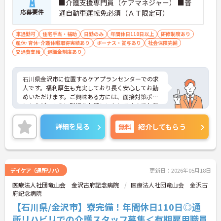
■介護支援専門員（ケアマネジャー） ■普
応募要件
通自動車運転免必須（ＡＴ限定可）
車通勤可
住宅手当・補助
日勤のみ
年間休日110日以上
研修制度あり
産休･育休･介護休暇取得実績あり
ボーナス・賞与あり
社会保険完備
交通費支給
退職金制度あり
石川県金沢市に位置するケアプランセンターでの求
人です。福利厚生も充実しており長く安心してお勤
めいただけます。ご興味ある方には、面接対策ポイ
ントなど、さらに詳細をお話しいたしますのでお気
軽にご相談ください！
詳細を見る
無料
紹介してもらう
デイケア（通所リハ）
更新日：2026年05月18日
医療法人社団竜山会 金沢古府記念病院
医療法人社団竜山会 金沢古
府記念病院
【石川県/金沢市】寮完備！年間休日110日◎通
所リハビリでの介護スタッフ募集＜有期雇用職員