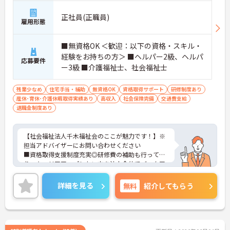
正社員(正職員)
雇用形態
■無資格OK ＜歓迎：以下の資格・スキル・
経験をお持ちの方＞ ■ヘルパー2級、ヘルパ
応募要件
ー3級 ■介護福祉士、社会福祉士
残業少なめ
住宅手当・補助
無資格OK
資格取得サポート
研修制度あり
産休･育休･介護休暇取得実績あり
高収入
社会保険完備
交通費支給
退職金制度あり
【社会福祉法人千木福祉会のここが魅力です！】※
担当アドバイザーにお問い合わせください
■資格取得支援制度充実◎研修費の補助も行ってお
り、キャリアアップしたい方を法人全体でバックア
ップしております。
■無資格でもOK！初めての方も研修がありますので
詳細を見る
無料
紹介してもらう
安心して入職頂けますよ♪