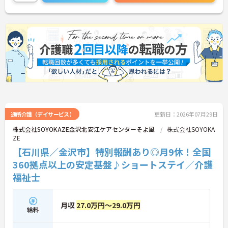
通所介護（デイサービス）
更新日：2026年07月29日
株式会社SOYOKAZE金沢北安江ケアセンターそよ風
株式会社SOYOKA
ZE
【石川県／金沢市】特別報酬あり◎月9休！全国
360拠点以上の安定基盤♪ショートステイ／介護
福祉士
月収
27.0万円～29.0万円
給料