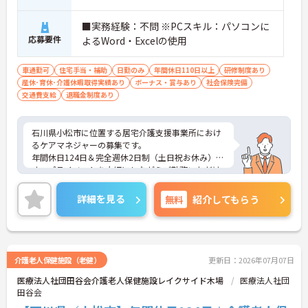
■実務経験：不問 ※PCスキル：パソコンに
応募要件
よるWord・Excelの使用
車通勤可
住宅手当・補助
日勤のみ
年間休日110日以上
研修制度あり
産休･育休･介護休暇取得実績あり
ボーナス・賞与あり
社会保険完備
交通費支給
退職金制度あり
石川県小松市に位置する居宅介護支援事業所におけ
るケアマネジャーの募集です。
年間休日124日＆完全週休2日制（土日祝お休み）で
す。プライベートを大切にしながらご勤務いただけ
ます。また、福利厚生が充実しています。働きやす
い環境が整っており、安心して長くご勤務いただけ
詳細を見る
無料
紹介してもらう
ます。
ご興味のある方には、面接対策ポイントなど、さら
に詳細をご案内しますのでお気軽にご相談くださ
い！
介護老人保健施設（老健）
更新日：2026年07月07日
医療法人社団田谷会介護老人保健施設レイクサイド木場
医療法人社団
田谷会