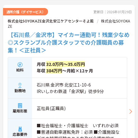
績に応じた特別報酬の支給制度があり、日々の努力
やチームワークが収入に反映されます。また、残業
通所介護（デイサービス）
更新日：2026年07月29日
がほぼなく年間17日のリフレッシュ休暇を利用でき
株式会社SOYOKAZE金沢北安江ケアセンターそよ風
株式会社SOYOKA
るほか、定年65歳かつ70歳までの再雇用制度を設け
ZE
ているため、ワークライフバランスを保ちながら長
期的にキャリアを築いていけます。自分らしい身だ
【石川県／金沢市】マイカー通勤可！残業少なめ
しなみで働ける点も魅力の一つであり、安定した基
◎スクランブル介護スタッフでの介護職員の募
盤のもとで新たな挑戦が期待できます。
集！＜正社員＞
★おすすめPOINT★
【毎朝のミーティングで情報を共有し、スタッフ間
月収
32.0万円～35.0万円
で円滑に連携できる体制です】
給料
年収
384万円
～月給×12ヶ月
・スタッフ全員で毎朝お客様の体調や変化を共有す
る仕組みにより、多職種間でスムーズな連携を図る
ことができます。
石川県 金沢市 北安江1-10-6
・困った時もすぐに相談してフォローし合える風通
勤務地
IRいしかわ鉄道「金沢駅」徒歩9分
しの良い職場環境のため、周囲との信頼関係を深め
ながら業務に取り組めます。
正社員(正職員)
【充実したフォローアップ体制と資格取得支援で、
雇用形態
着実にキャリアを積んでいけます】
・経験や年齢に関係なくOJT制度で先輩スタッフか
■社会福祉士・介護福祉士 いずれか必須
ら丁寧な指導を受けられるため、業務の疑問や不安
■普通自動車運転免許：必須 ■介護施設な
をその場で解消できます。
応募要件
・定期的な面談やフォロー研修に加えて各種資格の