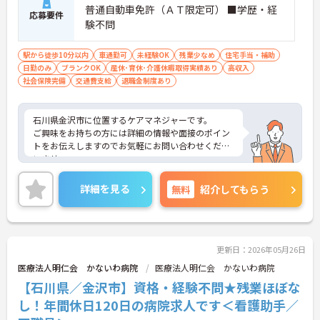
普通自動車免許（ＡＴ限定可） ■学歴・経
応募要件
験不問
駅から徒歩10分以内
車通勤可
未経験OK
残業少なめ
住宅手当・補助
日勤のみ
ブランクOK
産休･育休･介護休暇取得実績あり
高収入
社会保険完備
交通費支給
退職金制度あり
石川県金沢市に位置するケアマネジャーです。
ご興味をお持ちの方には詳細の情報や面接のポイン
トをお伝えしますのでお気軽にお問い合わせくださ
いませ。
詳細を見る
無料
紹介してもらう
更新日：2026年05月26日
医療法人明仁会 かないわ病院
医療法人明仁会 かないわ病院
【石川県／金沢市】資格・経験不問★残業ほぼな
し！年間休日120日の病院求人です＜看護助手／