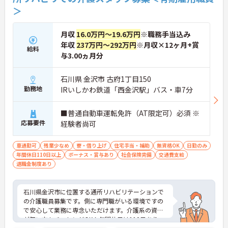
＞
月収
16.0万円～19.6万円
※職務手当込み
年収
237万円～292万円
※月収×12ヶ月+賞
給料
与3.00ヵ月分
石川県 金沢市 古府1丁目150
勤務地
IRいしかわ鉄道「西金沢駅」バス・車7分
■普通自動車運転免許（AT限定可）必須 ※
応募要件
経験者尚可
車通勤可
残業少なめ
寮・借り上げ
住宅手当・補助
無資格OK
日勤のみ
年間休日110日以上
ボーナス・賞与あり
社会保険完備
交通費支給
退職金制度あり
石川県金沢市に位置する通所リハビリテーションで
の介護職員募集です。側に専門職がいる環境ですの
で安心して業務に専念いただけます。介護系の資格
が無い方もチャレンジOK！年間休日は110日あり、