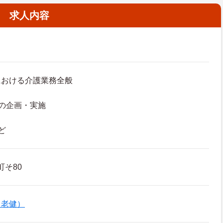
求人内容
における介護業務全般
の企画・実施
ど
町そ80
（老健）