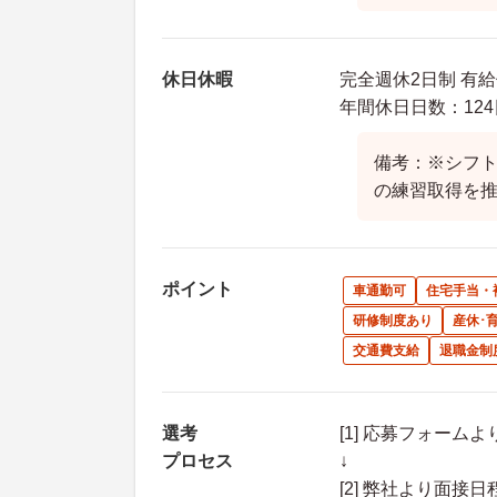
休日休暇
完全週休2日制 有
年間休日日数：124
備考：※シフト
の練習取得を
ポイント
車通勤可
住宅手当・
研修制度あり
産休･
交通費支給
退職金制
選考
[1] 応募フォーム
プロセス
↓
[2] 弊社より面