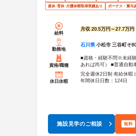
産休･育休･介護休暇取得実績あり
ボーナス・賞与
月収 20.5万円～27.7万円
給料
石川県
小松市 三谷町そ8
勤務地
■資格・経験不問※未経
あれば尚可） ■普通自動
資格/職種
可）
完全週休2日制 有給休暇
年間休日日数：124日
休日休暇
施設見学のご相談
無料