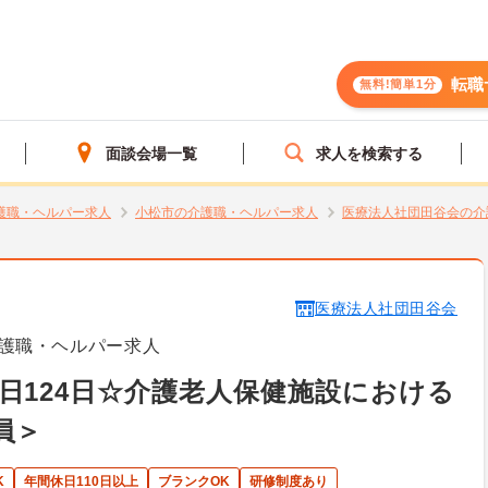
転職
無料!簡単1分
面談会場一覧
求人を検索する
護職・ヘルパー求人
小松市の介護職・ヘルパー求人
医療法人社団田谷会の介
医療法人社団田谷会
護職・ヘルパー求人
日124日☆介護老人保健施設における
員＞
K
年間休日110日以上
ブランクOK
研修制度あり