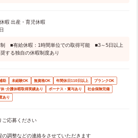
給休暇 出産・育児休暇
日
制 ■有給休暇：1時間単位での取得可能 ■3～5日以上
推奨する独自の休暇制度あり
補助
未経験OK
無資格OK
年間休日110日以上
ブランクOK
育休･介護休暇取得実績あり
ボーナス・賞与あり
社会保険完備
度あり
よりご応募ください
接日程の調整などの連絡をさせていただきます