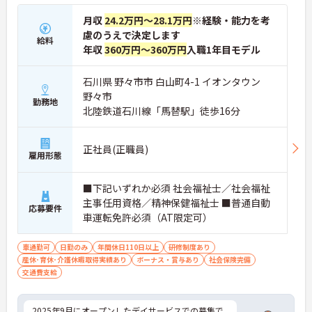
月収
24.2万円～28.1万円
※経験・能力を考
慮のうえで決定します
給料
年収
360万円～360万円
入職1年目モデル
石川県 野々市市 白山町4-1 イオンタウン
野々市
勤務地
北陸鉄道石川線「馬替駅」徒歩16分
正社員(正職員)
雇用形態
■下記いずれか必須 社会福祉士／社会福祉
主事任用資格／精神保健福祉士 ■普通自動
応募要件
車運転免許必須（AT限定可）
車通勤可
日勤のみ
年間休日110日以上
研修制度あり
産休･育休･介護休暇取得実績あり
ボーナス・賞与あり
社会保険完備
交通費支給
2025年9月にオープンしたデイサービスでの募集で