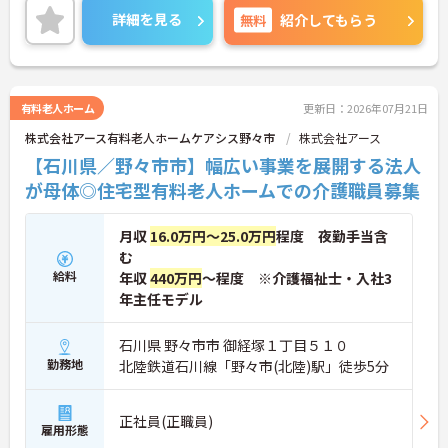
詳細をお話しいたしますのでお気軽にご相談くださ
詳細を見る
無料
紹介してもらう
い！
有料老人ホーム
更新日：2026年07月21日
株式会社アース有料老人ホームケアシス野々市
株式会社アース
【石川県／野々市市】幅広い事業を展開する法人
が母体◎住宅型有料老人ホームでの介護職員募集
月収
16.0万円～25.0万円
程度 夜勤手当含
む
給料
年収
440万円
～程度 ※介護福祉士・入社3
年主任モデル
石川県 野々市市 御経塚１丁目５１０
勤務地
北陸鉄道石川線「野々市(北陸)駅」徒歩5分
正社員(正職員)
雇用形態