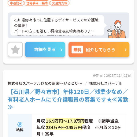
車通勤可
住宅手当・補助
交通費支給
石川県野々市市に位置するデイサービスでの介護職
の募集！
パートの方にも嬉しい昇給賞与支給実績あり♪
ご興味ある方には、面接対策ポイントなど、さらに
詳細をお話しいたしますのでお気軽にご相談くださ
い！
詳細を見る
無料
紹介してもらう
更新日：2025年11月17日
株式会社スパーテルひなの家 彩～いろどり～
株式会社スパーテル
【石川県／野々市市】年休120日／残業少なめ／
有料老人ホームにて介護職員の募集です★≪常勤
≫
月収
16.9万円～17.8万円
程度 ※諸手当込
年収
234万円～245万円
程度 ※月収×12ヶ
給料
月＋賞与