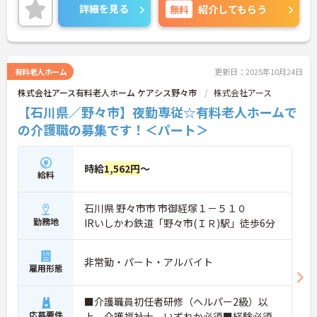
研修制度もあり、働きながらスキルアップできるの
詳細を見る
無料
紹介してもらう
もおすすめポイントです♪
ご興味ある方には、面接対策ポイントなど、さらに
詳細をお話しいたしますのでお気軽にご相談くださ
い！
有料老人ホーム
更新日：2025年10月24日
株式会社アース有料老人ホーム ケアシス野々市
株式会社アース
【石川県／野々市】夜勤専従☆有料老人ホームで
の介護職の募集です！＜パート＞
時給
1,562円
～
給料
石川県 野々市市 市御経塚１－５１０
勤務地
IRいしかわ鉄道「野々市(ＩＲ)駅」徒歩6分
非常勤・パート・アルバイト
雇用形態
■介護職員初任者研修（ヘルパー2級）以
応募要件
上、介護福祉士 いずれか必須■経験必須