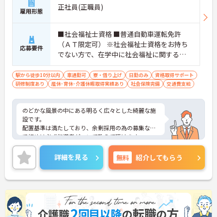
正社員(正職員)
雇用形態
■社会福祉士資格 ■普通自動車運転免許
（ＡＴ限定可） ※社会福祉士資格をお持ち
応募要件
でない方で、在学中に社会福祉に関する学
科を卒業されている方や社会福祉主事任用
資格をお持ちの方は相談可能です。
駅から徒歩10分以内
車通勤可
寮・借り上げ
日勤のみ
資格取得サポート
研修制度あり
産休･育休･介護休暇取得実績あり
社会保険完備
交通費支給
のどかな風景の中にある明るく広々とした綺麗な施
設です。
配置基準は満たしており、余剰採用の為の募集なの
で初めは必ず指導者がついて教えて頂けます。
また子育て支援には力を入れており、育休取得率は
100％です。またこども園も運営しており、子供を
詳細を見る
無料
紹介してもらう
預けながら働いていらっしゃるスタッフもいます。
少しでもご興味のある方はお気軽にご相談くださ
い。面接対策など詳細をお伝えいたします！