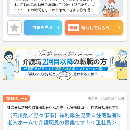
す。日勤のみの勤務で年間休日120～125日あり、プ
ライベートの時間をしっかり確保できます◎育児・
介護との両立支援制度も完備し、ライフステージに
応じて安心して働けます！さらに、多彩な教育プロ
グラムでキャリアアップを全面サポート。長期的に
詳細を見る
無料
紹介してもらう
成長できる環境が整っています♪ご興味ある方は面
接ポイントをお伝えしますので、お気軽にご連絡く
ださい。
有料老人ホーム
更新日：2026年07月23日
株式会社清泉の宿住宅型有料老人ホーム名峰白山
株式会社清泉の宿
【石川県／野々市市】福利厚生充実☆住宅型有料
老人ホームで介護職員の募集です！＜正社員＞