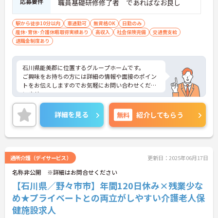
応募要件
職員基礎研修修了者 であればなお良し
駅から徒歩10分以内
車通勤可
無資格OK
日勤のみ
産休･育休･介護休暇取得実績あり
高収入
社会保険完備
交通費支給
退職金制度あり
石川県能美郡に位置するグループホームです。
ご興味をお持ちの方には詳細の情報や面接のポイン
トをお伝えしますのでお気軽にお問い合わせくださ
いませ。
詳細を見る
無料
紹介してもらう
通所介護（デイサービス）
更新日：2025年06月17日
名称非公開 ※詳細はお問合せください
【石川県／野々市市】年間120日休み×残業少な
め★プライベートとの両立がしやすい介護老人保
健施設求人