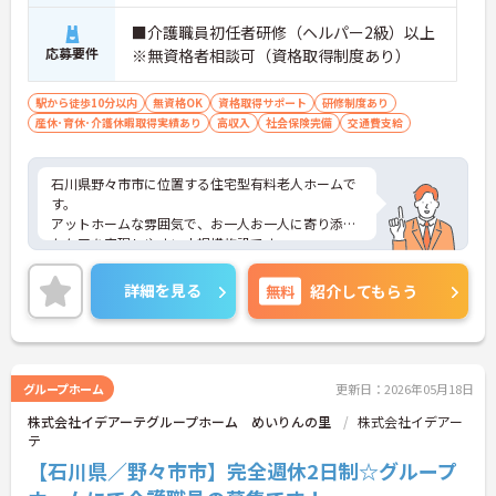
■介護職員初任者研修（ヘルパー2級）以上
応募要件
※無資格者相談可（資格取得制度あり）
駅から徒歩10分以内
無資格OK
資格取得サポート
研修制度あり
産休･育休･介護休暇取得実績あり
高収入
社会保険完備
交通費支給
石川県野々市市に位置する住宅型有料老人ホームで
す。
アットホームな雰囲気で、お一人お一人に寄り添っ
たケアを実現しやすい小規模施設です。
資格取得制度もあり、無資格の方もご相談いただけ
ます。
詳細を見る
無料
紹介してもらう
ご興味のある方には、面接対策ポイントなど、さら
に詳細をお話しいたしますのでお気軽にご相談くだ
さい！
グループホーム
更新日：2026年05月18日
株式会社イデアーテグループホーム めいりんの里
株式会社イデアー
テ
【石川県／野々市市】完全週休2日制☆グループ