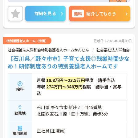
のでワークライフバランスを重視している方におす
すめの求人です♪
ご興味のある方はご面接のポイントお伝えしますの
詳細を見る
無料
紹介してもらう
でご気軽にお問合せください。
特別養護老人ホーム（特養）
更新日：2026年04月08日
社会福祉法人洋和会特別養護老人ホームかんじん
社会福祉法人洋和会
【石川県／野々市市】子育て支援◎残業時間少な
め！研修制度ありの特別養護老人ホームです
月収
18.8万円～23.5万円
程度 諸手当込
年収
274万円～348万円
程度 諸手当・賞与
給料
込
石川県 野々市市 新庄2丁目45番地
勤務地
北陸鉄道石川線「四十万駅」徒歩5分
正社員(正職員)
雇用形態