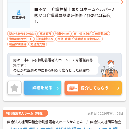
■不問 介護福祉士またはホームヘルパー2
級又は介護職員基礎研修修了証あれば尚良
応募要件
し
駅から徒歩10分以内
車通勤可
残業少なめ
寮・借り上げ
無資格OK
資格取得サポート
研修制度あり
産休･育休･介護休暇取得実績あり
社会保険完備
交通費支給
野々市市にある特別養護老人ホームにて介護職員募
集です！
のどかな風景の中にある明るく広々とした綺麗な施
設です。
配置基準は満たしており、余剰採用の為の募集なの
で初めは必ず指導者がついて教えて頂けます。
詳細を見る
無料
紹介してもらう
また子育て支援には力を入れており、育休取得率は
100％です。またこども園も運営しており、子供を
預けながら働いていらっしゃるスタッフもいます。
少しでもご興味のある方はお気軽にご相談くださ
い。面接対策など詳細をお伝えいたします！
特別養護老人ホーム（特養）
更新日：2026年04月06日
医療法人社団洋和会特別養護老人ホームかんじん
医療法人社団洋和会