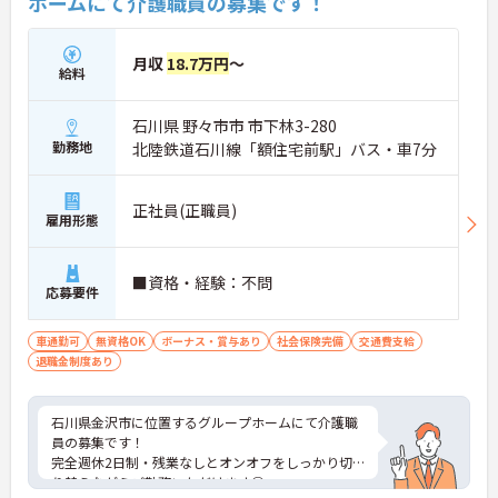
ホームにて介護職員の募集です！
月収
18.7万円
～
給料
石川県 野々市市 市下林3-280
勤務地
北陸鉄道石川線「額住宅前駅」バス・車7分
正社員(正職員)
雇用形態
■資格・経験：不問
応募要件
車通勤可
無資格OK
ボーナス・賞与あり
社会保険完備
交通費支給
退職金制度あり
石川県金沢市に位置するグループホームにて介護職
員の募集です！
完全週休2日制・残業なしとオンオフをしっかり切
り替えながらご勤務いただけます◎