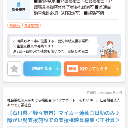
■無資格OK ■介護福祉士・社会福祉士・介
護職員基礎研修修了者あれば尚可 ■普通自
応募要件
動車免許必須（AT限定可） ■経験不問 ■
PCスキル：エクセル・ワード入力程度
車通勤可
交通費支給
石川県野々市市に位置する、就労継続支援事業所に
て生活支援員の募集です！
週3日～勤務OKで残業も無いので、家庭との両立が
叶います♪
また、マイカー通勤可能なので通勤らくらくです◎
ご興味のある方には、面接対策ポイントなど、さら
詳細を見る
無料
紹介してもらう
に詳細をお話しいたしますのでお気軽にご相談くだ
さい！
更新日：2026年04月17日
社会福祉法人あおぞら福祉会ライフサポート それいゆ
社会福祉法人
あおぞら福祉会
【石川県／野々市市】マイカー通勤◎日勤のみ♪
障がい児支援施設での支援相談員募集＜正社員＞