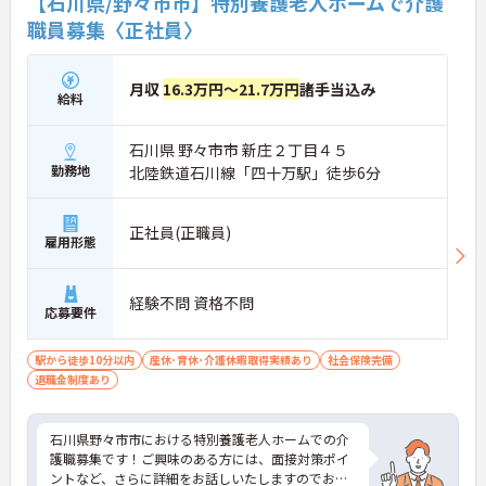
【石川県/野々市市】特別養護老人ホームで介護
職員募集〈正社員〉
月収
16.3万円～21.7万円
諸手当込み
給料
石川県 野々市市 新庄２丁目４５
勤務地
北陸鉄道石川線「四十万駅」徒歩6分
正社員(正職員)
雇用形態
経験不問 資格不問
応募要件
駅から徒歩10分以内
産休･育休･介護休暇取得実績あり
社会保険完備
退職金制度あり
石川県野々市市における特別養護老人ホームでの介
護職募集です！ご興味のある方には、面接対策ポイ
ントなど、さらに詳細をお話しいたしますのでお気