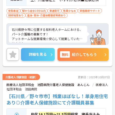
夜勤専従
駅から徒歩10分以内
車通勤可
残業少なめ
資格取得サポート
研修制度あり
産休･育休･介護休暇取得実績あり
石川県野々市に位置する有料老人ホームにおける、
パート介護職の募集です！
アットホームな就業環境☆安心して就業していただ
けます！
ご興味ある方には、面接対策ポイントなど、さらに
詳細をお話しいたしますのでお気軽にご相談くださ
詳細を見る
無料
紹介してもらう
い。
介護老人保健施設（老健）
更新日：2025年10月07日
医療法人社団洋和会 池田病院介護老人保健施設 あんじん
医療法人
社団洋和会 池田病院
【石川県／野々市市】残業ほぼなし！単身用住宅
あり◎介護老人保健施設にて介護職員募集
月収
16.1万円～21.5万円
程度、諸手当込み