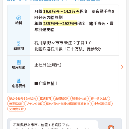
月収
19.6万円～24.3万円
程度 ※夜勤手当5
回分込の給与例
給料
年収
235万円～292万円
程度 諸手当込・賞
与別途支給
石川県 野々市市 新庄２丁目１０
勤務地
北陸鉄道石川線「四十万駅」徒歩8分
正社員(正職員)
雇用形態
■介護福祉士
応募要件
駅から徒歩10分以内
車通勤可
未経験OK
残業少なめ
寮・借り上げ
無資格OK
ブランクOK
産休･育休･介護休暇取得実績あり
社会保険完備
交通費支給
石川県野々市市に位置する病院です。