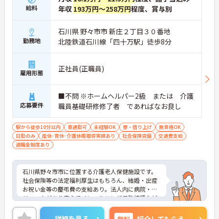
給料
年収
193万円～258万円
程度、賞与別
石川県 野々市市 新庄２丁目３０番地
勤務地
北陸鉄道石川線「四十万駅」徒歩8分
正社員(正職員)
雇用形態
■不問 ※ホームヘルパー2級 または 介護
応募要件
職員基礎研修修了者 であればなお良し
駅から徒歩10分以内
車通勤可
未経験OK
寮・借り上げ
無資格OK
日勤のみ
産休･育休･介護休暇取得実績あり
社会保険完備
交通費支給
退職金制度あり
石川県野々市市に位置する介護老人保健施設です。
社会保険等の法定福利厚生はもちろん、結婚・出産
お祝い金等の慶弔費の支給あり。法人内に病院・ク
リニックがあり安心でインフルエンザ予防接種など
も低額で受けられます。
ご興味をお持ちの方には詳細の情報や面接のポイン
詳細を見る
無料
紹介してもらう