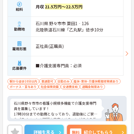
月収
21.5万円～22.5万円
給料
石川県 野々市市 粟田1‐126
勤務地
北陸鉄道石川線「乙丸駅」徒歩10分
正社員(正職員)
雇用形態
■介護支援専門員：必須
応募要件
駅から徒歩10分以内
車通勤可
日勤のみ
産休･育休･介護休暇取得実績あり
ボーナス・賞与あり
社会保険完備
交通費支給
退職金制度あり
石川県野々市市の看護小規模多機能で介護支援専門
員を募集しています！
17時30分までの勤務となっており、退勤後にご家庭
やプライベートの時間を充実させることができる働
き方です◎最寄り駅から徒歩10分と好立地！マイカ
ー通勤も可能となっており、様々な手段で通勤がで
詳細を見る
無料
紹介してもらう