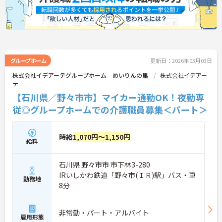
グループホーム
更新日：2026年03月03日
株式会社イデアーテグループホーム めいりんの里
株式会社イデアー
テ
【石川県／野々市市】マイカー通勤OK！夜勤専
従◎グループホームでの介護職員募集＜パート＞
時給
1,070円～1,150円
給料
石川県 野々市市 市下林3-280
IRいしかわ鉄道「野々市(ＩＲ)駅」バス・車
勤務地
8分
非常勤・パート・アルバイト
雇用形態