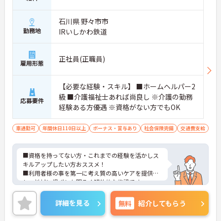
石川県 野々市市
勤務地
IRいしかわ鉄道
正社員(正職員)
雇用形態
【必要な経験・スキル】 ■ホームヘルパー2
級 ■介護福祉士あれば尚良し ※介護の勤務
応募要件
経験ある方優遇 ※資格がない方でもOK
車通勤可
年間休日110日以上
ボーナス・賞与あり
社会保険完備
交通費支給
■資格を持ってない方・これまでの経験を活かしス
キルアップしたい方おススメ！
■利用者様の事を第一に考え質の高いケアを提供
し、地域に根ざした明るく解放的な施設です。
詳細を見る
無料
紹介してもらう