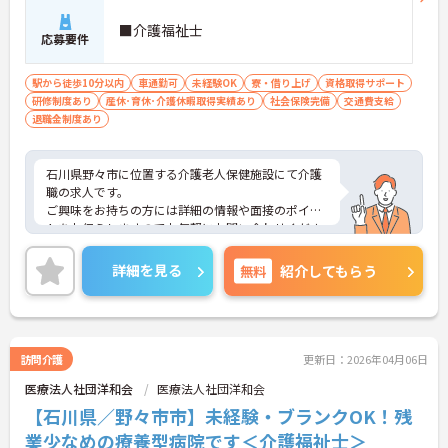
■介護福祉士
応募要件
駅から徒歩10分以内
車通勤可
未経験OK
寮・借り上げ
資格取得サポート
研修制度あり
産休･育休･介護休暇取得実績あり
社会保険完備
交通費支給
退職金制度あり
石川県野々市に位置する介護老人保健施設にて介護
職の求人です。
ご興味をお持ちの方には詳細の情報や面接のポイン
トをお伝えしますのでお気軽にお問い合わせくださ
いませ。
詳細を見る
無料
紹介してもらう
訪問介護
更新日：2026年04月06日
医療法人社団洋和会
医療法人社団洋和会
【石川県／野々市市】未経験・ブランクOK！残
業少なめの療養型病院です＜介護福祉士＞