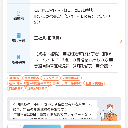
石川県 野々市市 郷1丁目131番地
IRいしかわ鉄道「野々市(ＩＲ)駅」バス・車
勤務地
5分
正社員(正職員)
雇用形態
【資格・経験】 ■初任者研修修了者（旧ほ
ホームヘルパー2級）の資格をお持ちの方 ■
応募要件
普通自動車運転免許（AT限定可） ■介護施
設での勤務経験がある方
車通勤可
残業少なめ
ブランクOK
研修制度あり
産休･育休･介護休暇取得実績あり
ボーナス・賞与あり
社会保険完備
交通費支給
退職金制度あり
石川県野々市市にございます住居型有料老人ホーム
にて、常勤の介護職員の募集です！
年間休日120日！残業も少なめでプライベートな時
間もしっかり確保でき、メリハリをつけたご就業が
可能です◎