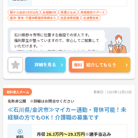
駅から徒歩10分以内
未経験OK
残業少なめ
資格取得サポート
産休･育休･介護休暇取得実績あり
社会保険完備
交通費支給
石川県野々市市に位置する施設での求人です。
福利厚生が整っていますので、安心してご就業して
いただけます。
ご興味ある方には、面接対策ポイントなど、詳細を
お話しいたしますのでお気軽にご相談ください。
詳細を見る
無料
紹介してもらう
有料老人ホーム
更新日：2025年11月25日
名称非公開 ※詳細はお問合せください
≪石川県/金沢市≫マイカー通勤・育休可能！未
経験の方でもOK！介護職の募集です
月収
26.3万円～29.3万円
※諸手当込み
給料