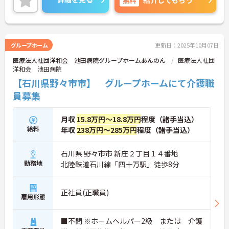
トをお伝えしますのでお気軽にお問い合わせくださ
いませ。
グループホーム
更新日：2025年10月07日
医療法人社団洋和会 池田病院グループホームあんのん
医療法人社団
洋和会 池田病院
【石川県野々市市】 グループホームにて介護職
員募集
月収
15.8万円～18.8万円
程度（諸手当込）
給料
年収
238万円～285万円
程度（諸手当込）
石川県 野々市市 新庄２丁目１４番地
勤務地
北陸鉄道石川線「四十万駅」徒歩8分
正社員(正職員)
雇用形態
■不問 ※ホームヘルパー2級 または 介護