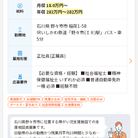
月収
18.0万円
～
給料
年収
282万円～282万円
石川県 野々市市 稲荷1-58
IRいしかわ鉄道「野々市(ＩＲ)駅」バス・車
勤務地
5分
正社員(正職員)
雇用形態
【必要な資格・経験】 ■社会福祉士 ■精神
保健福祉士 いずれか必須 ■普通自動車免許
応募要件
一種 必須 ■経験不問
車通勤可
未経験OK
残業少なめ
住宅手当・補助
日勤のみ
ボーナス・賞与あり
社会保険完備
交通費支給
石川県野々市市に位置する障がい児支援施設での支
援相談員募集です。
日勤帯のみの勤務かつ残業月平均10時間と少なめな