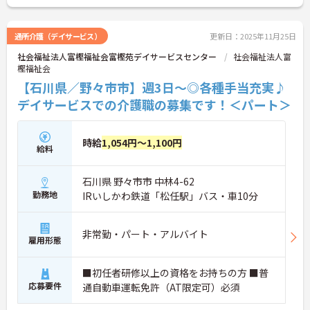
通所介護（デイサービス）
更新日：2025年11月25日
社会福祉法人富樫福祉会富樫苑デイサービスセンター
社会福祉法人富
樫福祉会
【石川県／野々市市】週3日～◎各種手当充実♪
デイサービスでの介護職の募集です！＜パート＞
時給
1,054円～1,100円
給料
石川県 野々市市 中林4-62
勤務地
IRいしかわ鉄道「松任駅」バス・車10分
非常勤・パート・アルバイト
雇用形態
■初任者研修以上の資格をお持ちの方 ■普
応募要件
通自動車運転免許（AT限定可）必須