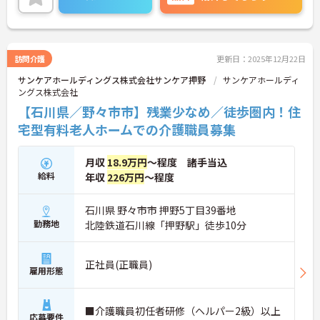
きます♪
ご興味のある方は、面接のポイントをお伝えします
のでご連絡ください！
訪問介護
更新日：2025年12月22日
サンケアホールディングス株式会社サンケア押野
サンケアホールディ
ングス株式会社
【石川県／野々市市】残業少なめ／徒歩圏内！住
宅型有料老人ホームでの介護職員募集
月収
18.9万円
～程度 諸手当込
給料
年収
226万円
～程度
石川県 野々市市 押野5丁目39番地
勤務地
北陸鉄道石川線「押野駅」徒歩10分
正社員(正職員)
雇用形態
■介護職員初任者研修（ヘルパー2級）以上
応募要件