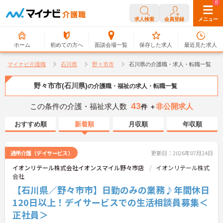
0
0
求人検索
会員登録
メニュー
ホーム
初めての方へ
面談会場一覧
保存した求人
最近見た求人
マイナビ介護職
石川県
野々市市
石川県の介護職・求人・転職一覧
野々市市(石川県)
の介護職・福祉の求人・転職一覧
43
この条件の介護・福祉求人数
非公開求人
件 ＋
おすすめ順
新着順
月収順
年収順
通所介護（デイサービス）
更新日：2026年07月24日
イオンリテール株式会社イオンスマイル野々市店
イオンリテール株式
会社
【石川県／野々市市】日勤のみの業務♪年間休日
120日以上！デイサービスでの生活相談員募集＜
正社員＞