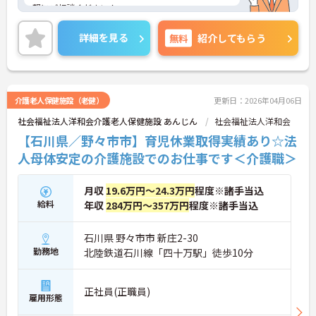
軽にご相談ください！
詳細を見る
無料
紹介してもらう
介護老人保健施設（老健）
更新日：2026年04月06日
社会福祉法人洋和会介護老人保健施設 あんじん
社会福祉法人洋和会
【石川県／野々市市】育児休業取得実績あり☆法
人母体安定の介護施設でのお仕事です＜介護職＞
月収
19.6万円～24.3万円
程度※諸手当込
給料
年収
284万円～357万円
程度※諸手当込
石川県 野々市市 新庄2-30
勤務地
北陸鉄道石川線「四十万駅」徒歩10分
正社員(正職員)
雇用形態