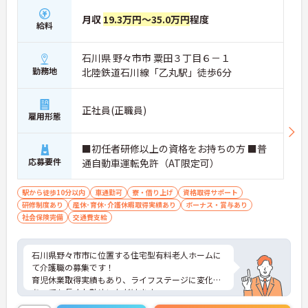
月収
19.3万円～35.0万円
程度
給料
石川県 野々市市 粟田３丁目６－１
勤務地
北陸鉄道石川線「乙丸駅」徒歩6分
正社員(正職員)
雇用形態
■初任者研修以上の資格をお持ちの方 ■普
応募要件
通自動車運転免許（AT限定可）
駅から徒歩10分以内
車通勤可
寮・借り上げ
資格取得サポート
研修制度あり
産休･育休･介護休暇取得実績あり
ボーナス・賞与あり
社会保険完備
交通費支給
石川県野々市市に位置する住宅型有料老人ホームに
て介護職の募集です！
育児休業取得実績もあり、ライフステージに変化が
あっても長くお勤めいただけます。
ご興味ある方には、面接対策ポイントなど、さらに