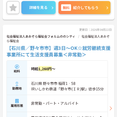
ご興味のある方には、面接対策ポイントなど、さら
に詳細をご案内しますのでお気軽にご相談くださ
詳細を見る
無料
紹介してもらう
い！
更新日：2026年04月22日
社会福祉法人あおぞら福祉会フォルムののシティ
社会福祉法人あおぞ
ら福祉会
【石川県／野々市市】週3日～OK☆就労継続支援
事業所にて生活支援員募集＜非常勤＞
時給
1,260円
～
給料
石川県 野々市市 稲荷1‐58
勤務地
IRいしかわ鉄道「野々市(ＩＲ)駅」徒歩15分
非常勤・パート・アルバイト
雇用形態