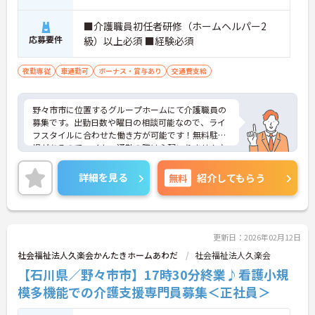
■介護職員初任者研修（ホームヘルパー2
応募要件
級）以上必須 ■経験必須
夜勤専従
車通勤可
ボーナス・賞与あり
交通費支給
野々市市に位置するグループホームにて介護職員の
募集です。出勤日数や曜日の相談可能なので、ライ
フスタイルに合わせた働き方が可能です！無料駐車
場があるのでマイカー通勤の際は心配いりません♪
ご興味ある方は面接ポイントをお伝えしますので、
お気軽にご連絡ください。
詳細を見る
無料
紹介してもらう
更新日：2026年02月12日
社会福祉法人久楽会かんたきホームあわだ
社会福祉法人久楽会
【石川県／野々市市】17時30分終業♪看護小規
模多機能での介護支援専門員募集＜正社員＞