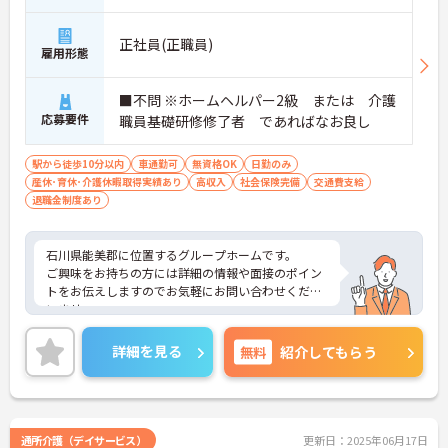
正社員(正職員)
雇用形態
■不問 ※ホームヘルパー2級 または 介護
応募要件
職員基礎研修修了者 であればなお良し
駅から徒歩10分以内
車通勤可
無資格OK
日勤のみ
産休･育休･介護休暇取得実績あり
高収入
社会保険完備
交通費支給
退職金制度あり
石川県能美郡に位置するグループホームです。
ご興味をお持ちの方には詳細の情報や面接のポイン
トをお伝えしますのでお気軽にお問い合わせくださ
いませ。
詳細を見る
無料
紹介してもらう
通所介護（デイサービス）
更新日：2025年06月17日