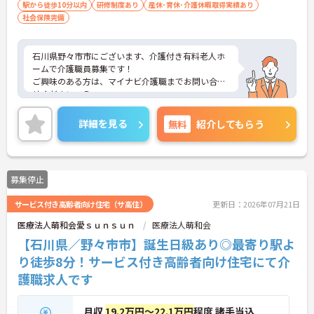
駅から徒歩10分以内
研修制度あり
産休･育休･介護休暇取得実績あり
社会保険完備
石川県野々市市にございます、介護付き有料老人ホ
ームで介護職員募集です！
ご興味のある方は、マイナビ介護職までお問い合わ
せください。Ｂ
詳細を見る
無料
紹介してもらう
募集停止
サービス付き高齢者向け住宅（サ高住）
更新日：2026年07月21日
医療法人萌和会愛ｓｕｎｓｕｎ
医療法人萌和会
【石川県／野々市市】誕生日級あり◎最寄り駅よ
り徒歩8分！サービス付き高齢者向け住宅にて介
護職求人です
月収
19.2万円～22.1万円
程度 諸手当込