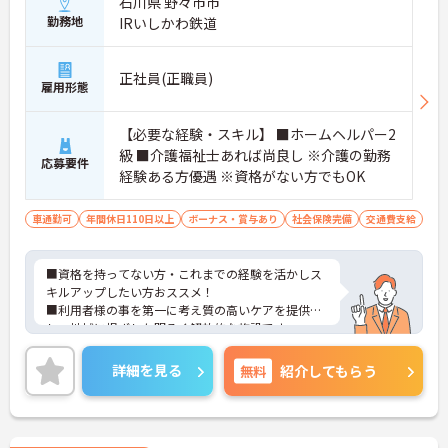
石川県 野々市市
勤務地
IRいしかわ鉄道
正社員(正職員)
雇用形態
【必要な経験・スキル】 ■ホームヘルパー2
級 ■介護福祉士あれば尚良し ※介護の勤務
応募要件
経験ある方優遇 ※資格がない方でもOK
車通勤可
年間休日110日以上
ボーナス・賞与あり
社会保険完備
交通費支給
■資格を持ってない方・これまでの経験を活かしス
キルアップしたい方おススメ！
■利用者様の事を第一に考え質の高いケアを提供
し、地域に根ざした明るく解放的な施設です。
詳細を見る
無料
紹介してもらう