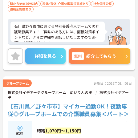
駅から徒歩10分以内
産休･育休･介護休暇取得実績あり
社会保険完備
退職金制度あり
石川県野々市市における特別養護老人ホームでの介
護職募集です！ご興味のある方には、面接対策ポイ
ントなど、さらに詳細をお話しいたしますのでお気
軽にご相談ください！
詳細を見る
無料
紹介してもらう
グループホーム
更新日：2026年03月03日
株式会社イデアーテグループホーム めいりんの里
株式会社イデアー
テ
【石川県／野々市市】マイカー通勤OK！夜勤専
従◎グループホームでの介護職員募集＜パート＞
時給
1,070円～1,150円
給料