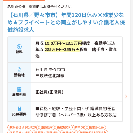
名称非公開 ※詳細はお問合せください
【石川県／野々市市】年間120日休み×残業少な
め★プライベートとの両立がしやすい介護老人保
健施設求人
月収
19.0万円～23.5万円
程度 夜勤手当込
年収
285万円～355万円
程度 諸手当・賞与
給料
込
石川県 野々市市
勤務地
三岐鉄道北勢線
正社員(正職員)
雇用形態
■資格・経験・学歴不問 ※介護職員初任者
応募要件
研修修了者（ヘルパー2級）以上ある方歓迎
駅から徒歩10分以内
車通勤可
未経験OK
新卒OK
残業少なめ
住宅手当・補助
託児所・育児補助
無資格OK
年間休日110日以上