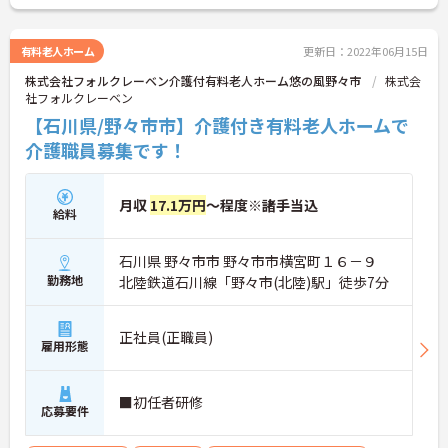
有料老人ホーム
更新日：2022年06月15日
株式会社フォルクレーベン介護付有料老人ホーム悠の風野々市
株式会
社フォルクレーベン
【石川県/野々市市】介護付き有料老人ホームで
介護職員募集です！
月収
17.1万円
～程度※諸手当込
給料
石川県 野々市市 野々市市横宮町１６－９
勤務地
北陸鉄道石川線「野々市(北陸)駅」徒歩7分
正社員(正職員)
雇用形態
■初任者研修
応募要件