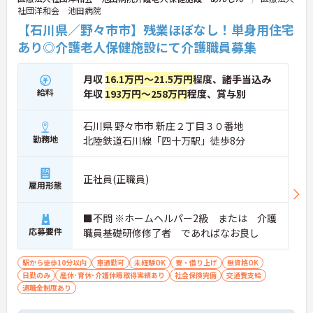
社団洋和会 池田病院
【石川県／野々市市】残業ほぼなし！単身用住宅
あり◎介護老人保健施設にて介護職員募集
月収
16.1万円～21.5万円
程度、諸手当込み
給料
年収
193万円～258万円
程度、賞与別
石川県 野々市市 新庄２丁目３０番地
勤務地
北陸鉄道石川線「四十万駅」徒歩8分
正社員(正職員)
雇用形態
■不問 ※ホームヘルパー2級 または 介護
応募要件
職員基礎研修修了者 であればなお良し
駅から徒歩10分以内
車通勤可
未経験OK
寮・借り上げ
無資格OK
日勤のみ
産休･育休･介護休暇取得実績あり
社会保険完備
交通費支給
退職金制度あり