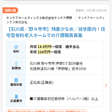
訪問介護
更新日：2025年12月22日
サンケアホールディングス株式会社サンケア押野
サンケアホールディ
ングス株式会社
【石川県／野々市市】残業少なめ／徒歩圏内！住
宅型有料老人ホームでの介護職員募集
月収
18.9万円
～程度 諸手当込
給料
年収
226万円
～程度
石川県 野々市市 押野5丁目39番地
勤務地
北陸鉄道石川線「押野駅」徒歩10分
正社員(正職員)
雇用形態
■介護職員初任者研修（ヘルパー2級）以上
応募要件
駅から徒歩10分以内
未経験OK
残業少なめ
資格取得サポート