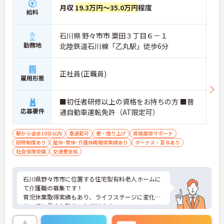
月収
19.3万円～35.0万円
程度
給料
石川県 野々市市 粟田３丁目６－１
勤務地
北陸鉄道石川線「乙丸駅」徒歩6分
正社員(正職員)
雇用形態
■初任者研修以上の資格をお持ちの方 ■普
応募要件
通自動車運転免許（AT限定可）
駅から徒歩10分以内
車通勤可
寮・借り上げ
資格取得サポート
研修制度あり
産休･育休･介護休暇取得実績あり
ボーナス・賞与あり
社会保険完備
交通費支給
石川県野々市市に位置する住宅型有料老人ホームに
て介護職の募集です！
育児休業取得実績もあり、ライフステージに変化が
あっても長くお勤めいただけます。
ご興味ある方には、面接対策ポイントなど、さらに
詳細をお話しいたしますのでお気軽にご相談くださ