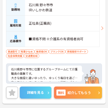
石川県 野々市市
勤務地
IRいしかわ鉄道
正社員(正職員)
雇用形態
■資格不問 ※介護系の有資格者尚可
応募要件
車通勤可
残業少なめ
無資格OK
ブランクOK
資格取得サポート
社会保険完備
交通費支給
石川県野々市市に位置するグループホームにて介護
職員の募集です。
大きな施設と違いゆったり、ゆっくり毎日を過ごす
事を目的としているので、スタッフの役割も「心の
介護」と言った分野が中心となります。
認知症ケアに関する知識も高まります。
詳細を見る
無料
紹介してもらう
ご興味のある方には、面接対策ポイントなど、さら
に詳細をお話しいたしますので、お気軽にご相談く
ださい。