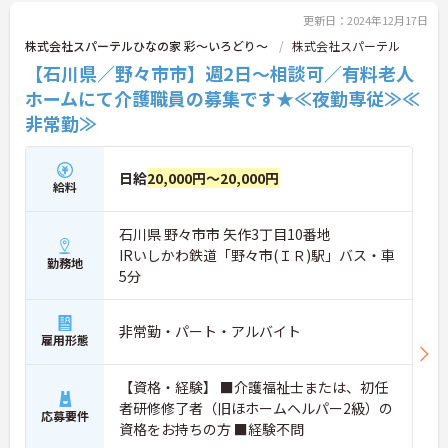
更新日：2024年12月17日
株式会社スパーテルひなの家 彩～いろどり～
株式会社スパーテル
【石川県／野々市市】週2日～相談可／有料老人
ホームにて介護職員の募集です★≪夜勤専従≫≪
非常勤≫
日給
20,000円～20,000円
給料
石川県 野々市市 矢作3丁目10番地
IRいしかわ鉄道「野々市(ＩＲ)駅」バス・車
勤務地
5分
非常勤・パート・アルバイト
雇用形態
【資格・経験】 ■介護福祉士または、初任
者研修修了者（旧ほホームヘルパー2級）の
応募要件
資格をお持ちの方 ■経験不問