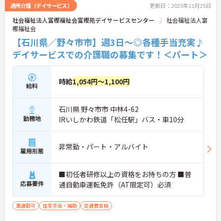
通所介護（デイサービス）
更新日：2025年11月25日
社会福祉法人富樫福祉会富樫苑デイサービスセンター
社会福祉法人富
樫福祉会
【石川県／野々市市】週3日～◎各種手当充実♪
デイサービスでの介護職の募集です！＜パート＞
時給
1,054円～1,100円
給料
石川県 野々市市 中林4-62
勤務地
IRいしかわ鉄道「松任駅」バス・車10分
非常勤・パート・アルバイト
雇用形態
■初任者研修以上の資格をお持ちの方 ■普
応募要件
通自動車運転免許（AT限定可）必須
車通勤可
住宅手当・補助
交通費支給