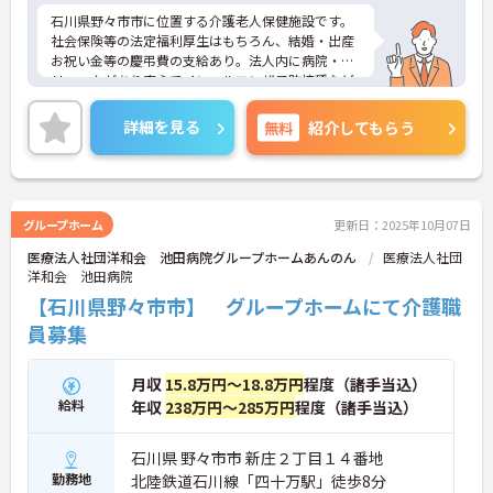
石川県野々市市に位置する介護老人保健施設です。
社会保険等の法定福利厚生はもちろん、結婚・出産
お祝い金等の慶弔費の支給あり。法人内に病院・ク
リニックがあり安心でインフルエンザ予防接種など
も低額で受けられます。
ご興味をお持ちの方には詳細の情報や面接のポイン
詳細を見る
無料
紹介してもらう
トをお伝えしますのでお気軽にお問い合わせくださ
いませ。
グループホーム
更新日：2025年10月07日
医療法人社団洋和会 池田病院グループホームあんのん
医療法人社団
洋和会 池田病院
【石川県野々市市】 グループホームにて介護職
員募集
月収
15.8万円～18.8万円
程度（諸手当込）
給料
年収
238万円～285万円
程度（諸手当込）
石川県 野々市市 新庄２丁目１４番地
勤務地
北陸鉄道石川線「四十万駅」徒歩8分