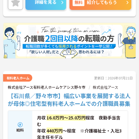
詳細を見る
無料
紹介してもらう
い！
有料老人ホーム
更新日：2026年07月21日
株式会社アース有料老人ホームケアシス野々市
株式会社アース
【石川県／野々市市】幅広い事業を展開する法人
が母体◎住宅型有料老人ホームでの介護職員募集
月収
16.0万円～25.0万円
程度 夜勤手当含
む
給料
年収
440万円
～程度 ※介護福祉士・入社3
年主任モデル