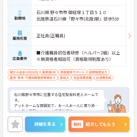
石川県 野々市市 御経塚１丁目５１０
勤務地
北陸鉄道石川線「野々市(北陸)駅」徒歩5分
正社員(正職員)
雇用形態
■介護職員初任者研修（ヘルパー2級）以上
応募要件
※無資格者相談可（資格取得制度あり）
駅から徒歩10分以内
無資格OK
資格取得サポート
研修制度あり
産休･育休･介護休暇取得実績あり
高収入
社会保険完備
交通費支給
石川県野々市市に位置する住宅型有料老人ホームで
す。
アットホームな雰囲気で、お一人お一人に寄り添っ
たケアを実現しやすい小規模施設です。
資格取得制度もあり、無資格の方もご相談いただけ
ます。
詳細を見る
無料
紹介してもらう
ご興味のある方には、面接対策ポイントなど、さら
に詳細をお話しいたしますのでお気軽にご相談くだ