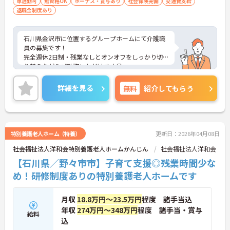
車通勤可
無資格OK
ボーナス・賞与あり
社会保険完備
交通費支給
退職金制度あり
石川県金沢市に位置するグループホームにて介護職
員の募集です！
完全週休2日制・残業なしとオンオフをしっかり切
り替えながらご勤務いただけます◎
ご興味のある方には、面接対策ポイントなど、さら
に詳細をご案内しますのでお気軽にご相談くださ
詳細を見る
無料
紹介してもらう
い！
特別養護老人ホーム（特養）
更新日：2026年04月08日
社会福祉法人洋和会特別養護老人ホームかんじん
社会福祉法人洋和会
【石川県／野々市市】子育て支援◎残業時間少な
め！研修制度ありの特別養護老人ホームです
月収
18.8万円～23.5万円
程度 諸手当込
年収
274万円～348万円
程度 諸手当・賞与
給料
込