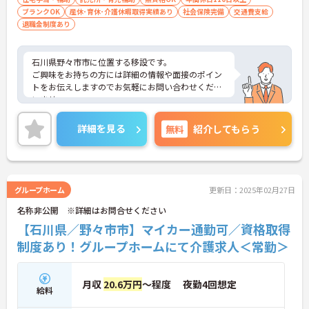
ブランクOK
産休･育休･介護休暇取得実績あり
社会保険完備
交通費支給
退職金制度あり
石川県野々市市に位置する移設です。
ご興味をお持ちの方には詳細の情報や面接のポイン
トをお伝えしますのでお気軽にお問い合わせくださ
いませ。
詳細を見る
無料
紹介してもらう
グループホーム
更新日：2025年02月27日
名称非公開 ※詳細はお問合せください
【石川県／野々市市】マイカー通勤可／資格取得
制度あり！グループホームにて介護求人＜常勤＞
月収
20.6万円
～程度 夜勤4回想定
給料