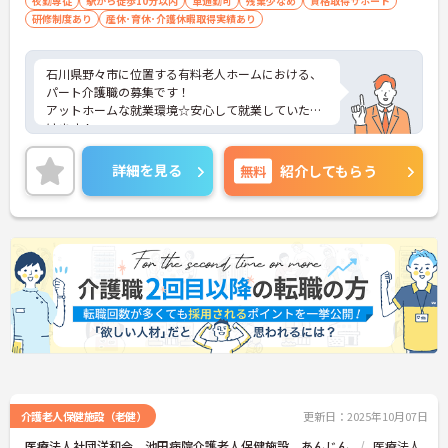
夜勤専従
駅から徒歩10分以内
車通勤可
残業少なめ
資格取得サポート
研修制度あり
産休･育休･介護休暇取得実績あり
石川県野々市に位置する有料老人ホームにおける、
パート介護職の募集です！
アットホームな就業環境☆安心して就業していただ
けます！
ご興味ある方には、面接対策ポイントなど、さらに
詳細をお話しいたしますのでお気軽にご相談くださ
詳細を見る
無料
紹介してもらう
い。
介護老人保健施設（老健）
更新日：2025年10月07日
医療法人社団洋和会 池田病院介護老人保健施設 あんじん
医療法人