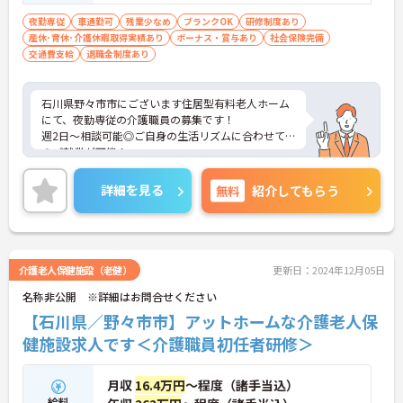
夜勤専従
車通勤可
残業少なめ
ブランクOK
研修制度あり
産休･育休･介護休暇取得実績あり
ボーナス・賞与あり
社会保険完備
交通費支給
退職金制度あり
石川県野々市市にございます住居型有料老人ホーム
にて、夜勤専従の介護職員の募集です！
週2日～相談可能◎ご自身の生活リズムに合わせて
のご就業が可能！
研修制度もあり、働きながらスキルアップできるの
もおすすめポイントです♪
詳細を見る
無料
紹介してもらう
ご興味ある方には、面接対策ポイントなど、さらに
詳細をお話しいたしますのでお気軽にご相談くださ
い！
介護老人保健施設（老健）
更新日：2024年12月05日
名称非公開 ※詳細はお問合せください
【石川県／野々市市】アットホームな介護老人保
健施設求人です＜介護職員初任者研修＞
月収
16.4万円
～程度（諸手当込）
給料