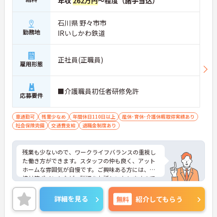
年収
262万円
～程度（諸手当込）
石川県 野々市市
勤務地
IRいしかわ鉄道
正社員(正職員)
雇用形態
■介護職員初任者研修免許
応募要件
車通勤可
残業少なめ
年間休日110日以上
産休･育休･介護休暇取得実績あり
社会保険完備
交通費支給
退職金制度あり
残業も少ないので、ワークライフバランスの重視し
た働き方ができます。スタッフの仲も良く、アット
ホームな雰囲気が自慢です。ご興味ある方には、面
接対策ポイントなど、詳細をお話しいたしますので
お気軽にご相談ください。
詳細を見る
無料
紹介してもらう