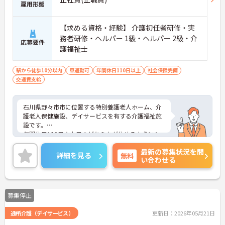
雇用形態
【求める資格・経験】 介護初任者研修・実
務者研修・ヘルパー 1級・ヘルパー 2級・介
応募要件
護福祉士
駅から徒歩10分以内
車通勤可
年間休日110日以上
社会保険完備
交通費支給
石川県野々市市に位置する特別養護老人ホーム、介
護老人保健施設、デイサービスを有する介護福祉施
設です。
年間休日110日★土日のどちらかが休めるようにシ
フトを調整しています！
最新の募集状況を問
看護師が24時間常駐しているので安心です！
詳細を見る
無料
い合わせる
少しでも気になられる方はお気軽にご相談くださ
い。
募集停止
通所介護（デイサービス）
更新日：2026年05月21日