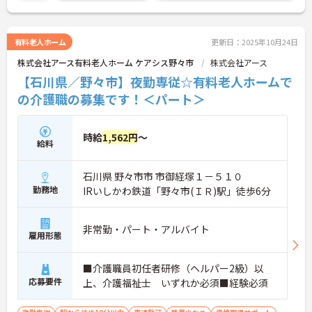
ご興味ある方には、面接対策ポイントなど、さらに
詳細をお話しいたしますのでお気軽にご相談くださ
い！
有料老人ホーム
更新日：2025年10月24日
株式会社アース有料老人ホーム ケアシス野々市
株式会社アース
【石川県／野々市】夜勤専従☆有料老人ホームで
の介護職の募集です！＜パート＞
時給
1,562円
～
給料
石川県 野々市市 市御経塚１－５１０
勤務地
IRいしかわ鉄道「野々市(ＩＲ)駅」徒歩6分
非常勤・パート・アルバイト
雇用形態
■介護職員初任者研修（ヘルパー2級）以
応募要件
上、介護福祉士 いずれか必須■経験必須