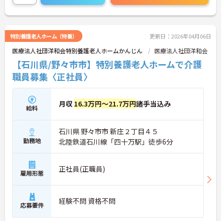
100％です。またこども園も運営しており、子供を
預けながら働いていらっしゃるスタッフもいます。
少しでもご興味のある方はお気軽にご相談くださ
い。面接対策など詳細をお伝えいたします！
特別養護老人ホーム（特養）
更新日：2026年04月06日
医療法人社団洋和会特別養護老人ホームかんじん
医療法人社団洋和会
【石川県/野々市市】特別養護老人ホームで介護
職員募集〈正社員〉
月収
16.3万円～21.7万円
諸手当込み
給料
石川県 野々市市 新庄２丁目４５
勤務地
北陸鉄道石川線「四十万駅」徒歩6分
正社員(正職員)
雇用形態
経験不問 資格不問
応募要件