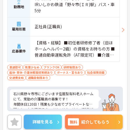
IRいしかわ鉄道「野々市(ＩＲ)駅」バス・車
勤務地
5分
正社員(正職員)
雇用形態
【資格・経験】 ■初任者研修修了者（旧ほ
ホームヘルパー2級）の資格をお持ちの方 ■
応募要件
普通自動車運転免許（AT限定可） ■介護施
設での勤務経験がある方
車通勤可
残業少なめ
ブランクOK
研修制度あり
産休･育休･介護休暇取得実績あり
ボーナス・賞与あり
社会保険完備
交通費支給
退職金制度あり
石川県野々市市にございます住居型有料老人ホーム
にて、常勤の介護職員の募集です！
年間休日120日！残業も少なめでプライベートな時
間もしっかり確保でき、メリハリをつけたご就業が
可能です◎
研修制度もあり、働きながらスキルアップできるの
詳細を見る
無料
紹介してもらう
もおすすめポイントです♪