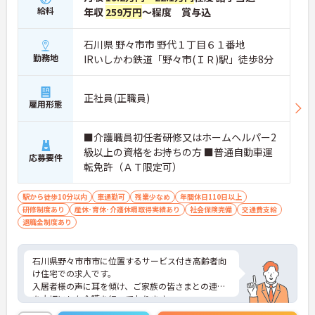
給料
年収
259万円
～程度 賞与込
石川県 野々市市 野代１丁目６１番地
勤務地
IRいしかわ鉄道「野々市(ＩＲ)駅」徒歩8分
正社員(正職員)
雇用形態
■介護職員初任者研修又はホームヘルパー2
級以上の資格をお持ちの方 ■普通自動車運
応募要件
転免許（ＡＴ限定可）
駅から徒歩10分以内
車通勤可
残業少なめ
年間休日110日以上
研修制度あり
産休･育休･介護休暇取得実績あり
社会保険完備
交通費支給
退職金制度あり
石川県野々市市市に位置するサービス付き高齢者向
け住宅での求人です。
入居者様の声に耳を傾け、ご家族の皆さまとの連携
を大切にした介護を行っております。
また。残業が月5時間程度と少なめですので、プラ