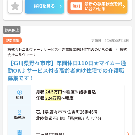
最新の募集状況を問
イベートとの予定が立てやすいです。
詳細を見る
無料
い合わせる
ご興味のある方には、面接対策ポイントなど、さら
に詳細をお話しいたしますので、お気軽にご相談く
ださい。
募集停止
訪問看護
更新日：2026年06月16日
株式会社ニルヴァーナサービス付き高齢者向け住宅ののいちの季
株式
会社ニルヴァーナ
【石川県野々市市】年間休日110日★マイカー通
勤OK♪サービス付き高齢者向け住宅での介護職
募集です！
月収
24.5万円
～程度※諸手当込
給料
年収
324万円
～程度
石川県 野々市市 住吉町26番46号
勤務地
北陸鉄道石川線「馬替駅」徒歩7分
正社員(正職員)