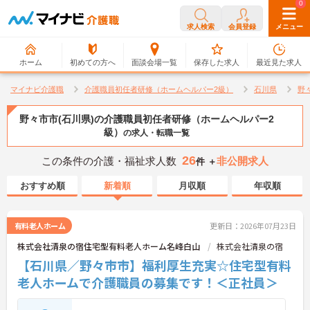
0
0
求人検索
会員登録
メニュー
ホーム
初めての方へ
面談会場一覧
保存した求人
最近見た求人
マイナビ介護職
介護職員初任者研修（ホームヘルパー2級）
石川県
野
野々市市(石川県)の介護職員初任者研修（ホームヘルパー2
級）
の求人・転職一覧
26
この条件の介護・福祉求人数
非公開求人
件 ＋
おすすめ順
新着順
月収順
年収順
有料老人ホーム
更新日：2026年07月23日
株式会社清泉の宿住宅型有料老人ホーム名峰白山
株式会社清泉の宿
【石川県／野々市市】福利厚生充実☆住宅型有料
老人ホームで介護職員の募集です！＜正社員＞