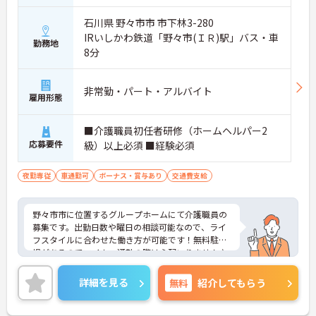
石川県 野々市市 市下林3-280
IRいしかわ鉄道「野々市(ＩＲ)駅」バス・車
勤務地
8分
非常勤・パート・アルバイト
雇用形態
■介護職員初任者研修（ホームヘルパー2
応募要件
級）以上必須 ■経験必須
夜勤専従
車通勤可
ボーナス・賞与あり
交通費支給
野々市市に位置するグループホームにて介護職員の
募集です。出勤日数や曜日の相談可能なので、ライ
フスタイルに合わせた働き方が可能です！無料駐車
場があるのでマイカー通勤の際は心配いりません♪
ご興味ある方は面接ポイントをお伝えしますので、
お気軽にご連絡ください。
詳細を見る
無料
紹介してもらう