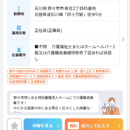
石川県 野々市市 新庄2丁目45番地
勤務地
北陸鉄道石川線「四十万駅」徒歩5分
正社員(正職員)
雇用形態
■不問 介護福祉士またはホームヘルパー2
級又は介護職員基礎研修修了証あれば尚良
応募要件
し
駅から徒歩10分以内
車通勤可
残業少なめ
寮・借り上げ
無資格OK
資格取得サポート
研修制度あり
産休･育休･介護休暇取得実績あり
社会保険完備
交通費支給
野々市市にある特別養護老人ホームにて介護職員募
集です！
のどかな風景の中にある明るく広々とした綺麗な施
設です。
配置基準は満たしており、余剰採用の為の募集なの
で初めは必ず指導者がついて教えて頂けます。
詳細を見る
無料
紹介してもらう
また子育て支援には力を入れており、育休取得率は