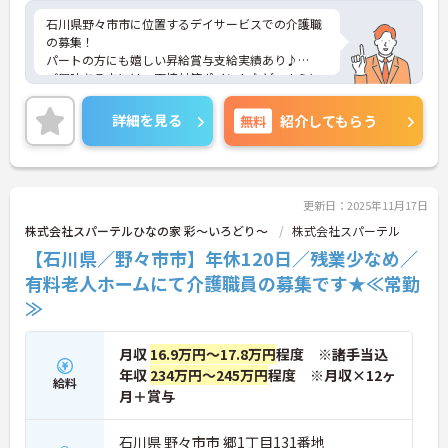
石川県野々市市に位置するデイサービスでの介護職
の募集！
パートの方にも嬉しい昇給賞与支給実績あり♪
ご興味ある方には、面接対策ポイントなど、さらに
詳細をお話しいたしますのでお気軽にご相談くださ
い！
詳細を見る
無料
紹介してもらう
更新日：2025年11月17日
株式会社スパーテルひなの家 彩～いろどり～
株式会社スパーテル
【石川県／野々市市】年休120日／残業少なめ／
有料老人ホームにて介護職員の募集です★≪常勤
≫
月収
16.9万円～17.8万円
程度 ※諸手当込
年収
234万円～245万円
程度 ※月収×12ヶ
給料
月＋賞与
石川県 野々市市 郷1丁目131番地