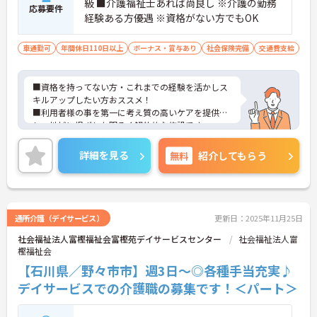
級 ■介護福祉士あれば尚良し ※介護の勤務
応募要件
経験ある方優遇 ※資格がない方でもOK
車通勤可
年間休日110日以上
ボーナス・賞与あり
社会保険完備
交通費支給
■資格を持ってない方・これまでの経験を活かしス
キルアップしたい方おススメ！
■利用者様の事を第一に考え質の高いケアを提供
し、地域に根ざした明るく解放的な施設です。
詳細を見る
無料
紹介してもらう
通所介護（デイサービス）
更新日：2025年11月25日
社会福祉法人富樫福祉会富樫苑デイサービスセンター
社会福祉法人富
樫福祉会
【石川県／野々市市】週3日～◎各種手当充実♪
デイサービスでの介護職の募集です！＜パート＞