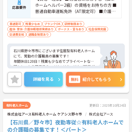
ホームヘルパー2級）の資格をお持ちの方 ■
応募要件
普通自動車運転免許（AT限定可） ■介護施
設での勤務経験がある方
車通勤可
残業少なめ
ブランクOK
研修制度あり
産休･育休･介護休暇取得実績あり
ボーナス・賞与あり
社会保険完備
交通費支給
退職金制度あり
石川県野々市市にございます住居型有料老人ホーム
にて、常勤の介護職員の募集です！
年間休日120日！残業も少なめでプライベートな時
間もしっかり確保でき、メリハリをつけたご就業が
可能です◎
研修制度もあり、働きながらスキルアップできるの
詳細を見る
無料
紹介してもらう
もおすすめポイントです♪
ご興味ある方には、面接対策ポイントなど、さらに
詳細をお話しいたしますのでお気軽にご相談くださ
い！
有料老人ホーム
更新日：2025年10月24日
株式会社アース有料老人ホーム ケアシス野々市
株式会社アース
【石川県／野々市】夜勤専従☆有料老人ホームで
の介護職の募集です！＜パート＞