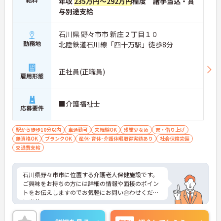
年収
235万円～292万円
程度 諸手当込・賞
与別途支給
石川県 野々市市 新庄２丁目１０
勤務地
北陸鉄道石川線「四十万駅」徒歩8分
正社員(正職員)
雇用形態
■介護福祉士
応募要件
駅から徒歩10分以内
車通勤可
未経験OK
残業少なめ
寮・借り上げ
無資格OK
ブランクOK
産休･育休･介護休暇取得実績あり
社会保険完備
交通費支給
石川県野々市市に位置する介護老人保健施設です。
ご興味をお持ちの方には詳細の情報や面接のポイン
トをお伝えしますのでお気軽にお問い合わせくださ
いませ。