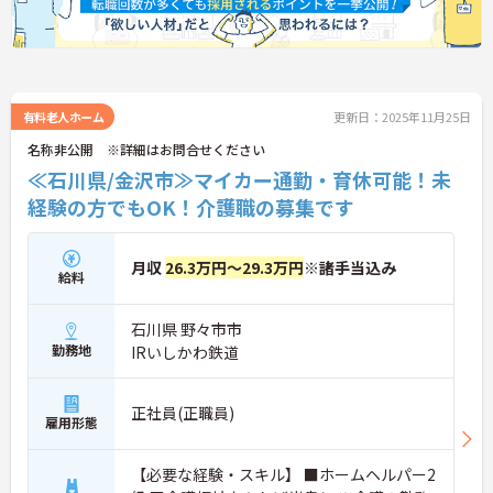
有料老人ホーム
更新日：2025年11月25日
名称非公開 ※詳細はお問合せください
≪石川県/金沢市≫マイカー通勤・育休可能！未
経験の方でもOK！介護職の募集です
月収
26.3万円～29.3万円
※諸手当込み
給料
石川県 野々市市
勤務地
IRいしかわ鉄道
正社員(正職員)
雇用形態
【必要な経験・スキル】 ■ホームヘルパー2