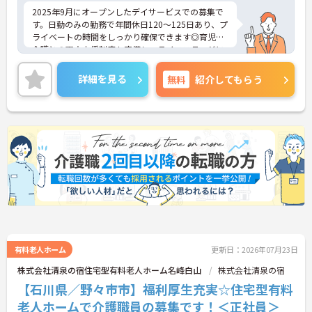
2025年9月にオープンしたデイサービスでの募集で
す。日勤のみの勤務で年間休日120～125日あり、プ
ライベートの時間をしっかり確保できます◎育児・
介護との両立支援制度も完備し、ライフステージに
応じて安心して働けます！さらに、多彩な教育プロ
グラムでキャリアアップを全面サポート。長期的に
詳細を見る
無料
紹介してもらう
成長できる環境が整っています♪ご興味ある方は面
接ポイントをお伝えしますので、お気軽にご連絡く
ださい。
有料老人ホーム
更新日：2026年07月23日
株式会社清泉の宿住宅型有料老人ホーム名峰白山
株式会社清泉の宿
【石川県／野々市市】福利厚生充実☆住宅型有料
老人ホームで介護職員の募集です！＜正社員＞