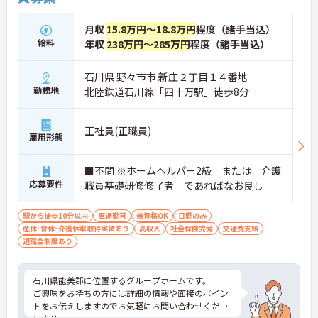
月収
15.8万円～18.8万円
程度（諸手当込）
給料
年収
238万円～285万円
程度（諸手当込）
石川県 野々市市 新庄２丁目１４番地
勤務地
北陸鉄道石川線「四十万駅」徒歩8分
正社員(正職員)
雇用形態
■不問 ※ホームヘルパー2級 または 介護
応募要件
職員基礎研修修了者 であればなお良し
駅から徒歩10分以内
車通勤可
無資格OK
日勤のみ
産休･育休･介護休暇取得実績あり
高収入
社会保険完備
交通費支給
退職金制度あり
石川県能美郡に位置するグループホームです。
ご興味をお持ちの方には詳細の情報や面接のポイン
トをお伝えしますのでお気軽にお問い合わせくださ