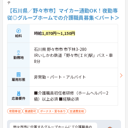
テ
【石川県／野々市市】マイカー通勤OK！夜勤専
従◎グループホームでの介護職員募集＜パート＞
時給
1,070円～1,150円
給料
石川県 野々市市 市下林3-280
IRいしかわ鉄道「野々市(ＩＲ)駅」バス・車
勤務地
8分
非常勤・パート・アルバイト
雇用形態
■介護職員初任者研修（ホームヘルパー2
応募要件
級）以上必須 ■経験必須
夜勤専従
車通勤可
ボーナス・賞与あり
交通費支給
野々市市に位置するグループホームにて介護職員の