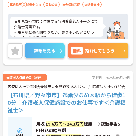
車通勤可
残業少なめ
日勤のみ
社会保険完備
交通費支給
石川県野々市市に位置する特別養護老人ホームにて
介護士募集です。
利用者様と長く関わりたい、寄り添いたいという方
におすすめの職場です。
ご興味のある方には、面接対策ポイントなど、さら
に詳細をお話いたしますので、お気軽にご相談くだ
詳細を見る
無料
紹介してもらう
さい。
介護老人保健施設（老健）
更新日：2025年05月29日
医療法人社団洋和会介護老人保健施設 あんじん
医療法人社団洋和会
【石川県／野々市市】残業少なめ×駅から徒歩1
0分！介護老人保健施設でのお仕事です＜介護福
祉士＞
月収
19.6万円～24.3万円
程度 ※夜勤手当5
回分込の給与例
給料