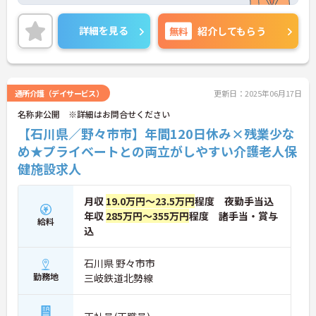
いませ。
詳細を見る
無料
紹介してもらう
通所介護（デイサービス）
更新日：2025年06月17日
名称非公開 ※詳細はお問合せください
【石川県／野々市市】年間120日休み×残業少な
め★プライベートとの両立がしやすい介護老人保
健施設求人
月収
19.0万円～23.5万円
程度 夜勤手当込
年収
285万円～355万円
程度 諸手当・賞与
給料
込
石川県 野々市市
勤務地
三岐鉄道北勢線