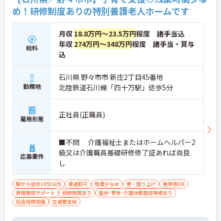
め！研修制度ありの特別養護老人ホームです
月収
18.8万円～23.5万円
程度 諸手当込
年収
274万円～348万円
程度 諸手当・賞与
給料
込
石川県 野々市市 新庄2丁目45番地
勤務地
北陸鉄道石川線「四十万駅」徒歩5分
正社員(正職員)
雇用形態
■不問 介護福祉士またはホームヘルパー2
級又は介護職員基礎研修修了証あれば尚良
応募要件
し
駅から徒歩10分以内
車通勤可
残業少なめ
寮・借り上げ
無資格OK
資格取得サポート
研修制度あり
産休･育休･介護休暇取得実績あり
社会保険完備
交通費支給