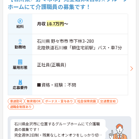
ホームにて介護職員の募集です！
月収
18.7万円
～
給料
石川県 野々市市 市下林3-280
勤務地
北陸鉄道石川線「額住宅前駅」バス・車7分
正社員(正職員)
雇用形態
■資格・経験：不問
応募要件
車通勤可
無資格OK
ボーナス・賞与あり
社会保険完備
交通費支給
退職金制度あり
石川県金沢市に位置するグループホームにて介護職
員の募集です！
完全週休2日制・残業なしとオンオフをしっかり切