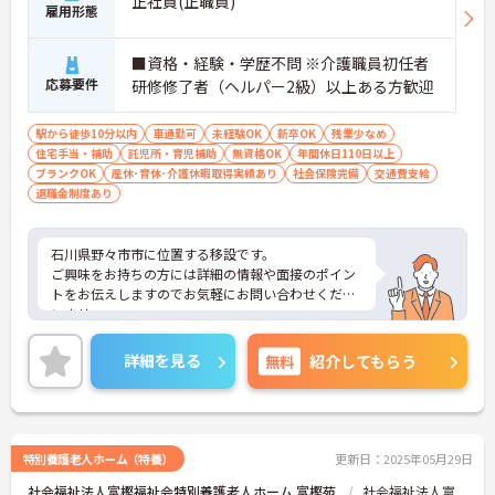
正社員(正職員)
雇用形態
■資格・経験・学歴不問 ※介護職員初任者
応募要件
研修修了者（ヘルパー2級）以上ある方歓迎
駅から徒歩10分以内
車通勤可
未経験OK
新卒OK
残業少なめ
住宅手当・補助
託児所・育児補助
無資格OK
年間休日110日以上
ブランクOK
産休･育休･介護休暇取得実績あり
社会保険完備
交通費支給
退職金制度あり
石川県野々市市に位置する移設です。
ご興味をお持ちの方には詳細の情報や面接のポイン
トをお伝えしますのでお気軽にお問い合わせくださ
いませ。
詳細を見る
無料
紹介してもらう
特別養護老人ホーム（特養）
更新日：2025年05月29日
社会福祉法人富樫福祉会特別養護老人ホーム 富樫苑
社会福祉法人富