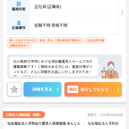
正社員(正職員)
雇用形態
経験不問 資格不問
応募要件
駅から徒歩10分以内
産休･育休･介護休暇取得実績あり
社会保険完備
退職金制度あり
石川県野々市市における特別養護老人ホームでの介
護職募集です！ご興味のある方には、面接対策ポイ
ントなど、さらに詳細をお話しいたしますのでお気
軽にご相談ください！
詳細を見る
無料
紹介してもらう
介護老人保健施設（老健）
更新日：2026年04月06日
社会福祉法人洋和会介護老人保健施設 あんじん
社会福祉法人洋和会