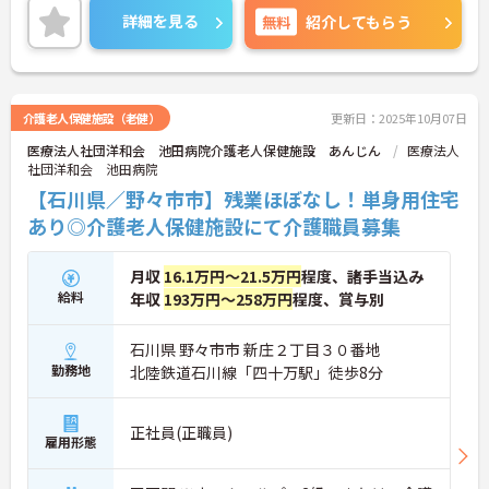
詳細をお話しいたしますのでお気軽にご相談くださ
詳細を見る
無料
紹介してもらう
い。
介護老人保健施設（老健）
更新日：2025年10月07日
医療法人社団洋和会 池田病院介護老人保健施設 あんじん
医療法人
社団洋和会 池田病院
【石川県／野々市市】残業ほぼなし！単身用住宅
あり◎介護老人保健施設にて介護職員募集
月収
16.1万円～21.5万円
程度、諸手当込み
給料
年収
193万円～258万円
程度、賞与別
石川県 野々市市 新庄２丁目３０番地
勤務地
北陸鉄道石川線「四十万駅」徒歩8分
正社員(正職員)
雇用形態