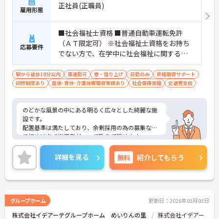
正社員(正職員)
雇用形態
■社会福祉士資格 ■普通自動車運転免許
（ＡＴ限定可） ※社会福祉士資格をお持ち
応募要件
でない方で、在学中に社会福祉に関する学
科を卒業されている方や社会福祉主事任用
資格をお持ちの方は相談可能です。
駅から徒歩10分以内
車通勤可
寮・借り上げ
日勤のみ
資格取得サポート
研修制度あり
産休･育休･介護休暇取得実績あり
社会保険完備
交通費支給
のどかな風景の中にある明るく広々とした綺麗な施
設です。
配置基準は満たしており、余剰採用の為の募集なの
で初めは必ず指導者がついて教えて頂けます。
また子育て支援には力を入れており、育休取得率は
100％です。またこども園も運営しており、子供を
詳細を見る
無料
紹介してもらう
預けながら働いていらっしゃるスタッフもいます。
少しでもご興味のある方はお気軽にご相談くださ
い。面接対策など詳細をお伝えいたします！
グループホーム
更新日：2026年03月03日
株式会社イデアーテグループホーム めいりんの里
株式会社イデアー