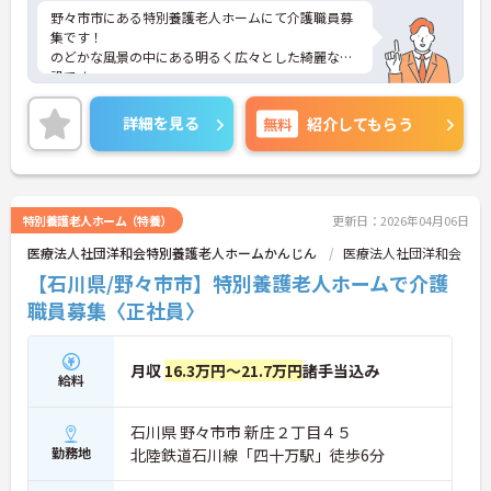
野々市市にある特別養護老人ホームにて介護職員募
集です！
のどかな風景の中にある明るく広々とした綺麗な施
設です。
配置基準は満たしており、余剰採用の為の募集なの
で初めは必ず指導者がついて教えて頂けます。
詳細を見る
無料
紹介してもらう
また子育て支援には力を入れており、育休取得率は
100％です。またこども園も運営しており、子供を
預けながら働いていらっしゃるスタッフもいます。
少しでもご興味のある方はお気軽にご相談くださ
い。面接対策など詳細をお伝えいたします！
特別養護老人ホーム（特養）
更新日：2026年04月06日
医療法人社団洋和会特別養護老人ホームかんじん
医療法人社団洋和会
【石川県/野々市市】特別養護老人ホームで介護
職員募集〈正社員〉
月収
16.3万円～21.7万円
諸手当込み
給料
石川県 野々市市 新庄２丁目４５
勤務地
北陸鉄道石川線「四十万駅」徒歩6分