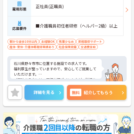
正社員(正職員)
雇用形態
■介護職員初任者研修（ヘルパー2級）以上
応募要件
駅から徒歩10分以内
未経験OK
残業少なめ
資格取得サポート
産休･育休･介護休暇取得実績あり
社会保険完備
交通費支給
石川県野々市市に位置する施設での求人です。
福利厚生が整っていますので、安心してご就業して
いただけます。
ご興味ある方には、面接対策ポイントなど、詳細を
お話しいたしますのでお気軽にご相談ください。
詳細を見る
無料
紹介してもらう