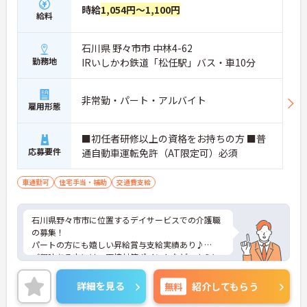
時給
1,054円～1,100円
給料
石川県 野々市市 中林4-62
勤務地
IRいしかわ鉄道「松任駅」バス・車10分
非常勤・パート・アルバイト
雇用形態
■初任者研修以上の資格をお持ちの方 ■普
応募要件
通自動車運転免許（AT限定可）必須
車通勤可
住宅手当・補助
交通費支給
石川県野々市市に位置するデイサービスでの介護職
の募集！
パートの方にも嬉しい昇給賞与支給実績あり♪
ご興味ある方には、面接対策ポイントなど、さらに
詳細をお話しいたしますのでお気軽にご相談くださ
い！
詳細を見る
無料
紹介してもらう