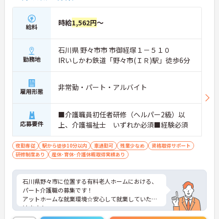
時給
1,562円
～
給料
石川県 野々市市 市御経塚１－５１０
勤務地
IRいしかわ鉄道「野々市(ＩＲ)駅」徒歩6分
非常勤・パート・アルバイト
雇用形態
■介護職員初任者研修（ヘルパー2級）以
応募要件
上、介護福祉士 いずれか必須■経験必須
夜勤専従
駅から徒歩10分以内
車通勤可
残業少なめ
資格取得サポート
研修制度あり
産休･育休･介護休暇取得実績あり
石川県野々市に位置する有料老人ホームにおける、
パート介護職の募集です！
アットホームな就業環境☆安心して就業していただ
けます！
ご興味ある方には、面接対策ポイントなど、さらに