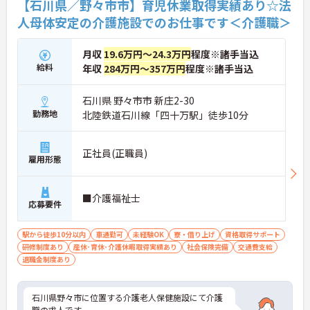
【石川県／野々市市】育児休業取得実績あり☆法
人母体安定の介護施設でのお仕事です＜介護職＞
月収
19.6万円～24.3万円
程度※諸手当込
給料
年収
284万円～357万円
程度※諸手当込
石川県 野々市市 新庄2-30
勤務地
北陸鉄道石川線「四十万駅」徒歩10分
正社員(正職員)
雇用形態
■介護福祉士
応募要件
駅から徒歩10分以内
車通勤可
未経験OK
寮・借り上げ
資格取得サポート
研修制度あり
産休･育休･介護休暇取得実績あり
社会保険完備
交通費支給
退職金制度あり
石川県野々市に位置する介護老人保健施設にて介護
職の求人です。