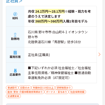
正社員＞
月収
24.2万円～28.1万円
※経験・能力を考
慮のうえで決定します
給料
年収
360万円～360万円
入職1年目モデル
石川県 野々市市 白山町4-1 イオンタウン
野々市
勤務地
北陸鉄道石川線「馬替駅」徒歩16分
正社員(正職員)
雇用形態
■下記いずれか必須 社会福祉士／社会福祉
主事任用資格／精神保健福祉士 ■普通自動
応募要件
車運転免許必須（AT限定可）
車通勤可
日勤のみ
年間休日110日以上
研修制度あり
産休･育休･介護休暇取得実績あり
ボーナス・賞与あり
社会保険完備
交通費支給