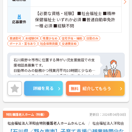
【必要な資格・経験】 ■社会福祉士 ■精神
保健福祉士 いずれか必須 ■普通自動車免許
応募要件
一種 必須 ■経験不問
車通勤可
未経験OK
残業少なめ
住宅手当・補助
日勤のみ
ボーナス・賞与あり
社会保険完備
交通費支給
石川県野々市市に位置する障がい児支援施設での支
援相談員募集です。
日勤帯のみの勤務かつ残業月平均10時間と少なめな
のでワークライフバランスを重視している方におす
すめの求人です♪
ご興味のある方はご面接のポイントお伝えしますの
詳細を見る
無料
紹介してもらう
でご気軽にお問合せください。
特別養護老人ホーム（特養）
更新日：2026年04月08日
社会福祉法人洋和会特別養護老人ホームかんじん
社会福祉法人洋和会
【石川県／野々市市】子育て支援◎残業時間少な