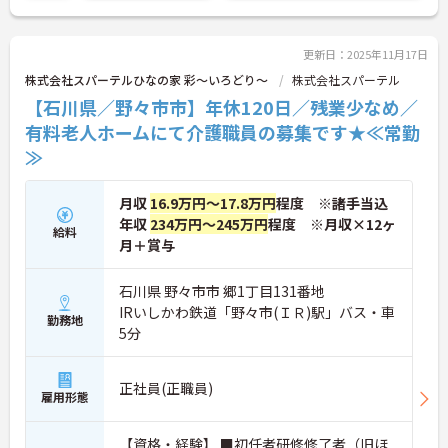
更新日：2025年11月17日
株式会社スパーテルひなの家 彩～いろどり～
株式会社スパーテル
【石川県／野々市市】年休120日／残業少なめ／
有料老人ホームにて介護職員の募集です★≪常勤
≫
月収
16.9万円～17.8万円
程度 ※諸手当込
年収
234万円～245万円
程度 ※月収×12ヶ
給料
月＋賞与
石川県 野々市市 郷1丁目131番地
IRいしかわ鉄道「野々市(ＩＲ)駅」バス・車
勤務地
5分
正社員(正職員)
雇用形態
【資格・経験】 ■初任者研修修了者（旧ほ