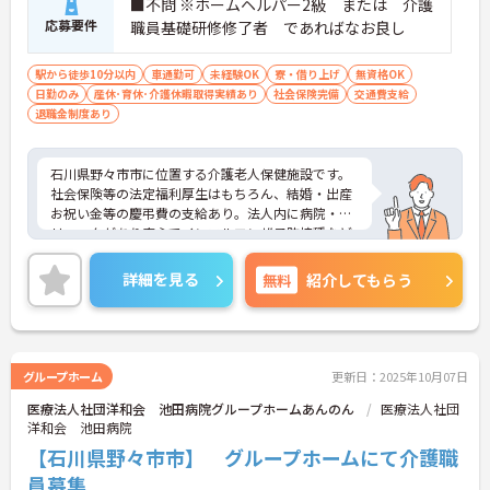
■不問 ※ホームヘルパー2級 または 介護
応募要件
職員基礎研修修了者 であればなお良し
駅から徒歩10分以内
車通勤可
未経験OK
寮・借り上げ
無資格OK
日勤のみ
産休･育休･介護休暇取得実績あり
社会保険完備
交通費支給
退職金制度あり
石川県野々市市に位置する介護老人保健施設です。
社会保険等の法定福利厚生はもちろん、結婚・出産
お祝い金等の慶弔費の支給あり。法人内に病院・ク
リニックがあり安心でインフルエンザ予防接種など
も低額で受けられます。
ご興味をお持ちの方には詳細の情報や面接のポイン
詳細を見る
無料
紹介してもらう
トをお伝えしますのでお気軽にお問い合わせくださ
いませ。
グループホーム
更新日：2025年10月07日
医療法人社団洋和会 池田病院グループホームあんのん
医療法人社団
洋和会 池田病院
【石川県野々市市】 グループホームにて介護職
員募集