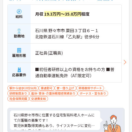
月収
19.3万円～35.0万円
程度
給料
石川県 野々市市 粟田３丁目６－１
勤務地
北陸鉄道石川線「乙丸駅」徒歩6分
正社員(正職員)
雇用形態
■初任者研修以上の資格をお持ちの方 ■普
応募要件
通自動車運転免許（AT限定可）
駅から徒歩10分以内
車通勤可
寮・借り上げ
資格取得サポート
研修制度あり
産休･育休･介護休暇取得実績あり
ボーナス・賞与あり
社会保険完備
交通費支給
石川県野々市市に位置する住宅型有料老人ホームに
て介護職の募集です！
育児休業取得実績もあり、ライフステージに変化が
あっても長くお勤めいただけます。