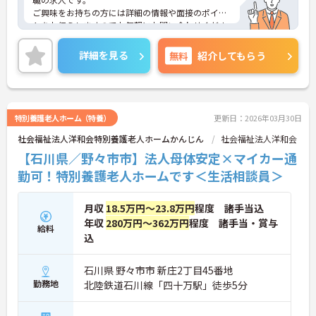
ご興味をお持ちの方には詳細の情報や面接のポイン
トをお伝えしますのでお気軽にお問い合わせくださ
いませ。
詳細を見る
無料
紹介してもらう
特別養護老人ホーム（特養）
更新日：2026年03月30日
社会福祉法人洋和会特別養護老人ホームかんじん
社会福祉法人洋和会
【石川県／野々市市】法人母体安定×マイカー通
勤可！特別養護老人ホームです＜生活相談員＞
月収
18.5万円～23.8万円
程度 諸手当込
年収
280万円～362万円
程度 諸手当・賞与
給料
込
石川県 野々市市 新庄2丁目45番地
勤務地
北陸鉄道石川線「四十万駅」徒歩5分