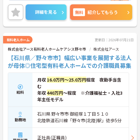
ご興味ある方には、面接対策ポイントなど、さらに
詳細をお話しいたしますのでお気軽にご相談くださ
詳細を見る
無料
紹介してもらう
い！
有料老人ホーム
更新日：2026年07月21日
株式会社アース有料老人ホームケアシス野々市
株式会社アース
【石川県／野々市市】幅広い事業を展開する法人
が母体◎住宅型有料老人ホームでの介護職員募集
月収
16.0万円～25.0万円
程度 夜勤手当含
む
給料
年収
440万円
～程度 ※介護福祉士・入社3
年主任モデル
石川県 野々市市 御経塚１丁目５１０
勤務地
北陸鉄道石川線「野々市(北陸)駅」徒歩5分
正社員(正職員)