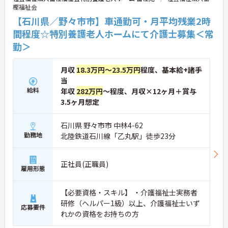
樫福祉会
【石川県／野々市市】車通勤可・月平均残業2時
間程度☆特別養護老人ホームにて介護士募集＜常
勤＞
月収
18.3万円～23.5万円
程度、基本給+諸手
当
給料
年収
282万円
～程度、月収×12ヶ月＋賞与
3.5ヶ月想定
石川県 野々市市 中林4-62
勤務地
北陸鉄道石川線「乙丸駅」徒歩23分
正社員(正職員)
雇用形態
【必要資格・スキル】 ・介護福祉士実務者
研修（ヘルパー1級）以上、介護福祉士いず
応募要件
れかの資格をお持ちの方