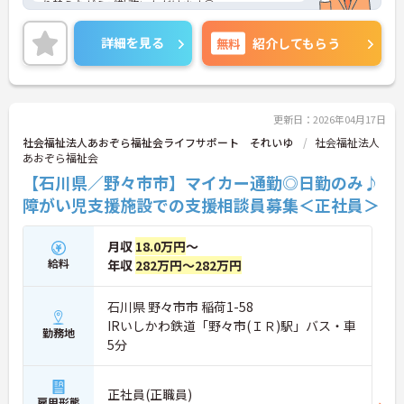
り替えながらご勤務いただけます◎
ご興味のある方には、面接対策ポイントなど、さら
に詳細をご案内しますのでお気軽にご相談くださ
詳細を見る
無料
紹介してもらう
い！
更新日：2026年04月17日
社会福祉法人あおぞら福祉会ライフサポート それいゆ
社会福祉法人
あおぞら福祉会
【石川県／野々市市】マイカー通勤◎日勤のみ♪
障がい児支援施設での支援相談員募集＜正社員＞
月収
18.0万円
～
給料
年収
282万円～282万円
石川県 野々市市 稲荷1-58
IRいしかわ鉄道「野々市(ＩＲ)駅」バス・車
勤務地
5分
正社員(正職員)
雇用形態