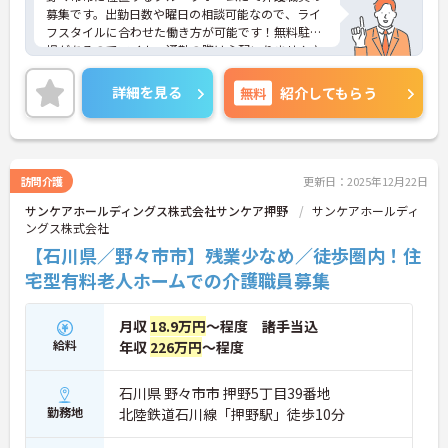
募集です。出勤日数や曜日の相談可能なので、ライ
フスタイルに合わせた働き方が可能です！無料駐車
場があるのでマイカー通勤の際は心配いりません♪
ご興味ある方は面接ポイントをお伝えしますので、
お気軽にご連絡ください。
詳細を見る
無料
紹介してもらう
訪問介護
更新日：2025年12月22日
サンケアホールディングス株式会社サンケア押野
サンケアホールディ
ングス株式会社
【石川県／野々市市】残業少なめ／徒歩圏内！住
宅型有料老人ホームでの介護職員募集
月収
18.9万円
～程度 諸手当込
給料
年収
226万円
～程度
石川県 野々市市 押野5丁目39番地
勤務地
北陸鉄道石川線「押野駅」徒歩10分