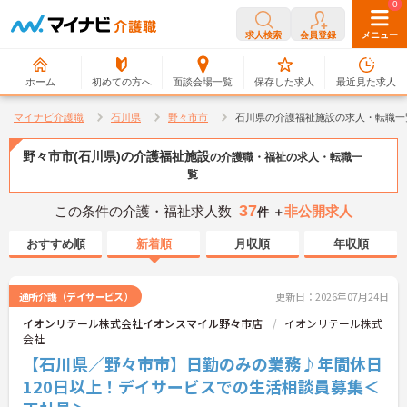
0
0
求人検索
会員登録
メニュー
ホーム
初めての方へ
面談会場一覧
保存した求人
最近見た求人
マイナビ介護職
石川県
野々市市
石川県の介護福祉施設の求人・転職一
野々市市(石川県)の介護福祉施設
の介護職・福祉の求人・転職一
覧
37
この条件の介護・福祉求人数
非公開求人
件 ＋
おすすめ順
新着順
月収順
年収順
通所介護（デイサービス）
更新日：2026年07月24日
イオンリテール株式会社イオンスマイル野々市店
イオンリテール株式
会社
【石川県／野々市市】日勤のみの業務♪年間休日
120日以上！デイサービスでの生活相談員募集＜