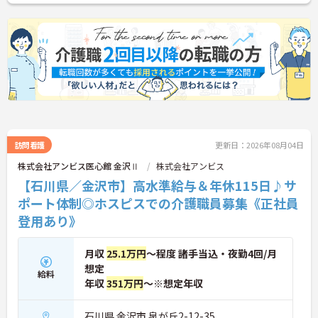
訪問看護
更新日：2026年08月04日
株式会社アンビス医心館 金沢Ⅱ
株式会社アンビス
【石川県／金沢市】高水準給与＆年休115日♪サ
ポート体制◎ホスピスでの介護職員募集《正社員
登用あり》
月収
25.1万円
～程度 諸手当込・夜勤4回/月
想定
給料
年収
351万円
～※想定年収
石川県 金沢市 泉が丘2-12-35