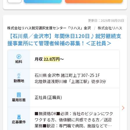
に詳細をお話しいたしますのでお気軽にご相談くだ
さい！
更新日：2026年08月05日
株式会社リハス就労選択支援センター「リハス」金沢
株式会社リハス
【石川県／金沢市】年間休日120日♪就労継続支
援事業所にて管理者候補の募集！＜正社員＞
月収
22.8万円
～
給料
石川県 金沢市 諸江町上丁307-25 1F
勤務地
北陸鉄道浅野川線「上諸江駅」徒歩3分
正社員(正職員)
雇用形態
■無資格OK■必須：当社のビジョンにワク
ワクする方、価値観に共感できる方／送迎
応募要件
業務■歓迎：専門職で病院、施設などでの