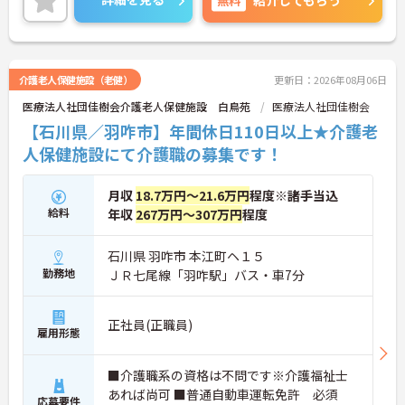
紹介してもらう
に詳細をご案内しますのでお気軽にご相談くださ
い！
介護老人保健施設（老健）
更新日：2026年08月06日
医療法人社団佳樹会介護老人保健施設 白鳥苑
医療法人社団佳樹会
【石川県／羽咋市】年間休日110日以上★介護老
人保健施設にて介護職の募集です！
月収
18.7万円～21.6万円
程度※諸手当込
給料
年収
267万円～307万円
程度
石川県 羽咋市 本江町ヘ１５
勤務地
ＪＲ七尾線「羽咋駅」バス・車7分
正社員(正職員)
雇用形態
■介護職系の資格は不問です※介護福祉士
あれば尚可 ■普通自動車運転免許 必須
応募要件