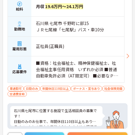
月収
19.6万円～24.1万円
給料
石川県 七尾市 千野町に部15
勤務地
ＪＲ七尾線「七尾駅」バス・車10分
正社員(正職員)
雇用形態
■資格：社会福祉士、精神保健福祉士、社
会福祉主事任用資格 いずれか必須 ■普通
応募要件
自動車免許必須（AT限定可） ■必要なＰＣ
スキル：エクセル・ワードなど日常記録業
務スキル必須
車通勤可
日勤のみ
年間休日110日以上
ボーナス・賞与あり
社会保険完備
交通費支給
石川県七尾市に位置する施設で生活相談員の募集で
す！
日勤のみのお仕事で、年間休日110日以上もありプ
ライベートとの両立を目指す方におすすめの環境で
す◎マイカーでの通勤もOK！昇給や賞与制度があ