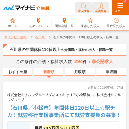
0
0
求人検索
会員登録
メニュー
ホーム
初めての方へ
面談会場一覧
保存した求人
最近見た求人
マイナビ介護職
石川県
石川県の年間休日110日以上の求人・転職一覧
石川県の年間休日110日以上
の介護職・福祉の求人・転職一覧
294
この条件の介護・福祉求人数
非公開求人
件 ＋
おすすめ順
新着順
月収順
年収順
更新日：2026年08月07日
株式会社ミチルワグループヴィストキャリア小松駅前
株式会社ミチル
ワグループ
【石川県／小松市】年間休日120日以上☆駅チ
カ！就労移行支援事業所にて就労支援員の募集！
月収
20.5万円～31.0万円