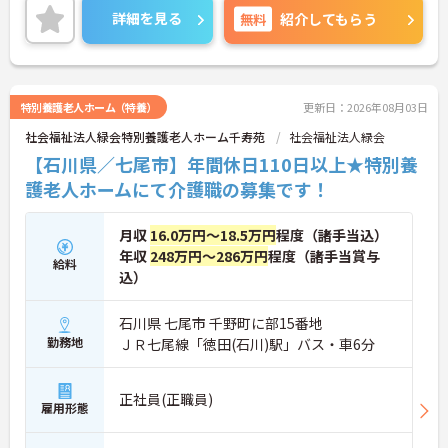
す。現場には看護師が24時間常駐しています。急変
詳細を見る
無料
紹介してもらう
時の対応や医療行為は看護師が担当するため、初任
者研修や実務者研修の方も食事介助や入浴介助など
の生活を支えるケアに専念できる環境です。多職種
で情報を共有し、一人で判断を抱え込まないチーム
連携の体制がしっかりと整っています。働き方の面
特別養護老人ホーム（特養）
更新日：2026年08月03日
では、夜勤明けの翌日が原則として公休となるほ
社会福祉法人緑会特別養護老人ホーム千寿苑
社会福祉法人緑会
か、月平均の残業時間も5時間から7時間程度とかな
り少なめです。常勤スタッフの比率が90パーセント
【石川県／七尾市】年間休日110日以上★特別養
を超えているため急な勤務変更が発生しにくく、あ
護老人ホームにて介護職の募集です！
らかじめ決められた訪問予定表に沿って規則正しく
働けます。入職後は現場スタッフによるお一人おひ
とりに合わせた個別のOJT研修が実施されます。eラ
月収
16.0万円～18.5万円
程度（諸手当込）
ーニングも導入されており、多職種と連携しながら
年収
248万円～286万円
程度（諸手当賞与
専門性を着実に深めていける環境が用意されていま
給料
込）
す。
★おすすめPOINT★
石川県 七尾市 千野町に部15番地
＜個別ＯＪＴとチーム連携で着実に成長！＞
勤務地
ＪＲ七尾線「徳田(石川)駅」バス・車6分
・入職後はお一人おひとりの習熟度に合わせた個別
のＯＪＴ研修を実施し、ｅラーニングを用いた学習
の機会も提供されます
正社員(正職員)
雇用形態
・施設内には看護師が24時間常駐しており、急変時
の対応や専門的な医療処置は看護師が担当するため
負担が減ります