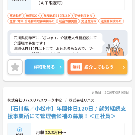
（ＡＴ限定可）
車通勤可
無資格OK
年間休日110日以上
研修制度あり
産休･育休･介護休暇取得実績あり
社会保険完備
交通費支給
退職金制度あり
石川県羽咋市にございます、介護老人保健施設にて
介護職の募集です！
年間休日110日以上にて、お休み多めなので、プラ
イベートの時間もしっかり確保できます！
ご興味のある方は、マイナビ介護職までお問い合わ
せください。
詳細を見る
無料
紹介してもらう
更新日：2026年08月05日
株式会社リハスリハスワーク小松
株式会社リハス
【石川県／小松市】年間休日120日♪就労継続支
援事業所にて管理者候補の募集！＜正社員＞
月収
22.8万円
～
給料