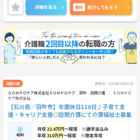
ご興味のある方には、面接対策ポイントなど、さら
詳細を見る
無料
紹介してもらう
に詳細をご案内しますのでお気軽にご相談くださ
い！
訪問介護
更新日：2026年08月07日
ＳＯＭＰＯケア株式会社ＳＯＭＰＯケア 羽咋 訪問介護
ＳＯＭＰＯ
ケア株式会社
【石川県／羽咋市】年間休日110日♪子育て支
援・キャリア支援◎訪問介護にて介護福祉士募集
月収
22.4万円
～程度 ※諸手当込み
給料
年収
310万円
～程度 ※想定年収