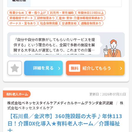
残業少なめ
寮・借り上げ
託児所・育児補助
年間休日110日以上
資格取得サポート
研修制度あり
産休･育休･介護休暇取得実績あり
ボーナス・賞与あり
社会保険完備
交通費支給
退職金制度あり
「自分や自分の家族がしてもらいたいサービスを提
供する」という理念のもと、全国で多数の施設を展
開する大手法人が運営しており、これまでの介護福
祉士としての経験を存分に活かせる環境が整ってい
ます。最大の魅力は、専門性を正当に評価する独自
の社内資格「マジ神制度」。認知症ケア等の分野で
詳細を見る
無料
紹介してもらう
認定されると最大月4万円の手当が加算され、確実
な収入アップが可能です。また、スマホでの記録入
力や睡眠センサー等のDX化により、夜間業務などの
身体的負担が大きく軽減されています。ご家族も対
象となる年間3万円の医療費補助など大手ならでは
有料老人ホーム
更新日：2026年07月31日
の圧倒的な福利厚生のもと、ケアマネジャーへのス
株式会社ベネッセスタイルケアメディカルホームグランダ金沢武蔵
株
テップアップ等、介護のプロとして長期的なキャリ
式会社ベネッセスタイルケア
アを築けます。
【石川県／金沢市】360施設超の大手♪年休113
★おすすめPOINT★
日！介護DX化導入★有料老人ホーム／介護福祉
【これまでの経験・専門性が正当に評価される環境
士
です】