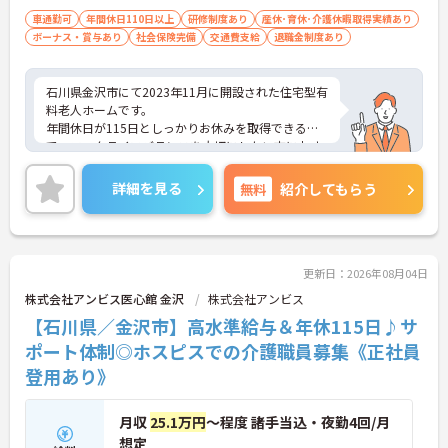
＜残業月7時間以下で身体の負担を軽減！＞
護の実務経験3年程度お持ちの方
車通勤可
年間休日110日以上
研修制度あり
産休･育休･介護休暇取得実績あり
・常勤で働くスタッフの比率が90パーセント以上と
ボーナス・賞与あり
社会保険完備
交通費支給
退職金制度あり
高く、急なシフト変更や無理な長時間勤務が発生し
にくい人員体制です
・訪問スケジュールに沿って施設内でのケアを行う
石川県金沢市にて2023年11月に開設された住宅型有
ため、月平均の残業時間は5時間から7時間程度とか
料老人ホームです。
なり少なめに抑えられます
年間休日が115日としっかりお休みを取得できるの
・夜勤明けの翌日は原則としてお休みとなるシフト
で、ワークライフバランスを大切にしたい方におす
編成が組まれており、しっかりと休息を取りながら
すめです。
長期的な就業が可能です
資格や経験を活かして即戦力として働いていただけ
＜評価制度でキャリアアップ＞
詳細を見る
無料
紹介してもらう
ます。
・介護福祉士や初任者研修などの資格や実務経験、
ご興味のある方には、面接対策ポイントなど、さら
夜勤回数がしっかりと給与に反映されるためモチベ
に詳細をお話しいたしますのでお気軽にご相談くだ
ーションを維持できます
さい！
・年次を問わずリーダーや主任などのマネジメント
職へ昇格する事例も多数あり、腰を据えて長期的な
更新日：2026年08月04日
キャリア形成が可能です
株式会社アンビス医心館 金沢
株式会社アンビス
【石川県／金沢市】高水準給与＆年休115日♪サ
ポート体制◎ホスピスでの介護職員募集《正社員
登用あり》
月収
25.1万円
～程度 諸手当込・夜勤4回/月
想定