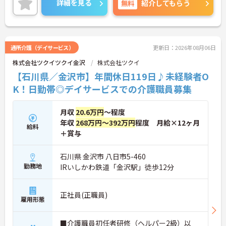
詳細を見る
無料
紹介してもらう
的負担の軽減に注力しています。また、独自の企業
内大学を通じた圧倒的な教育体制や、国内最高水準
の子育て支援制度を整備しており、ライフステージ
が変化しても専門性を磨きながら長く働き続けられ
る環境が大きな魅力です。今後はさらに多様なニー
通所介護（デイサービス）
更新日：2026年08月06日
ズに応えるカスタムメイドケアを追求し、地域社会
株式会社ツクイツクイ金沢
株式会社ツクイ
にとって欠かせない存在として成長を続けていくこ
とが見込まれており、長期的な視点で安心してキャ
【石川県／金沢市】年間休日119日♪未経験者O
リアを築いていただける法人です。
K！日勤帯◎デイサービスでの介護職員募集
★こんな方におススメ★
＜ご家族やご友人との時間」を大切にしながら働き
月収
20.6万円
～程度
たい方＞ 夜勤なしの日勤帯勤務に加え、月の平均残
年収
268万円～392万円
程度 月給×12ヶ月
業時間が非常に少ないため、終業後の予定が立てや
給料
＋賞与
すい環境です。また、入社月から利用できる有給休
暇が付与されるため、ご自身のライフスタイルを優
先しながらご勤務いただけます。
石川県 金沢市 八日市5-460
＜ライフステージが変化しても長く活躍したい方＞
勤務地
IRいしかわ鉄道「金沢駅」徒歩12分
妊娠中の特別休暇や最長3年の育休制度、独自の保
育手当など、国内最高水準の子育て支援が整ってい
ます。ご結婚や子育てといった節目を迎えても、会
正社員(正職員)
雇用形態
社の手厚いサポートを受けながら軽やかにキャリア
を継続することが可能です。
＜介護のプロフェッショナルとして専門性を高てい
■介護職員初任者研修（ヘルパー2級）以