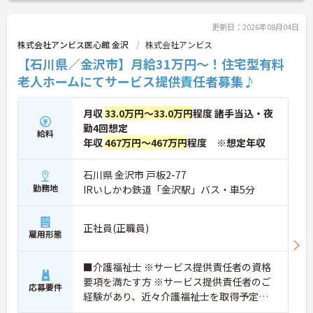
の生活を支えるケアに専念できる環境です。多職種
で情報を共有し、一人で判断を抱え込まないチーム
連携の体制がしっかりと整っています。働き方の面
更新日：2026年08月04日
では、夜勤明けの翌日が原則として公休となるほ
株式会社アンビス医心館 金沢
株式会社アンビス
か、月平均の残業時間も5時間から7時間程度とかな
【石川県／金沢市】月給31万円～！住宅型有料
り少なめです。常勤スタッフの比率が90パーセント
を超えているため急な勤務変更が発生しにくく、あ
老人ホームにてサービス提供責任者募集♪
らかじめ決められた訪問予定表に沿って規則正しく
働けます。入職後は現場スタッフによるお一人おひ
月収
33.0万円～33.0万円
程度 諸手当込・夜
とりに合わせた個別のOJT研修が実施されます。eラ
ーニングも導入されており、多職種と連携しながら
勤4回想定
給料
専門性を着実に深めていける環境が用意されていま
年収
467万円～467万円
程度 ※想定年収
す。
石川県 金沢市 戸板2-77
★おすすめPOINT★
勤務地
IRいしかわ鉄道「金沢駅」バス・車5分
＜個別ＯＪＴとチーム連携で着実に成長！＞
・入職後はお一人おひとりの習熟度に合わせた個別
のＯＪＴ研修を実施し、ｅラーニングを用いた学習
の機会も提供されます
正社員(正職員)
雇用形態
・施設内には看護師が24時間常駐しており、急変時
の対応や専門的な医療処置は看護師が担当するため
負担が減ります
■介護福祉士 ※サービス提供責任者の資格
・介護スタッフと看護スタッフの比率が1対1で相談
要項を満たす方 ※サービス提供責任者のご
応募要件
しやすく、初任者研修や実務者研修からでも着実に
経験があり、近々介護福祉士を取得予定の
専門性を高められます
方 ■特養、訪問介護、老健、病院などで介