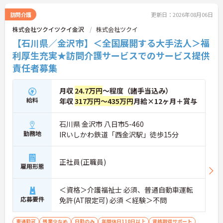
訪問介護
更新日：2026年08月06日
株式会社ツクイツクイ金沢
株式会社ツクイ
【石川県／金沢市】＜全国展開する大手法人＞福
利厚生充実★訪問介護サービスでのサービス提供
責任者募集
月収
24.7万円
～程度（諸手当込み）
給料
年収
317万円～435万円
月給×12ヶ月＋賞与
石川県 金沢市 八日市5-460
勤務地
IRいしかわ鉄道「西金沢駅」徒歩15分
正社員(正職員)
雇用形態
＜資格＞介護福祉士 必須、普通自動車運転
応募要件
免許(AT限定可) 必須 ＜経験＞不問
車通勤可
残業少なめ
日勤のみ
年間休日110日以上
資格取得サポート