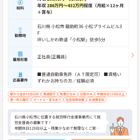
年収
286万円～432万円
程度（月給×12ヶ月
給料
＋賞与）
石川県 小松市 龍助町36 小松プライムビル3
F
勤務地
IRいしかわ鉄道「小松駅」徒歩5分
正社員(正職員)
雇用形態
■普通自動車免許（ＡＴ限定可） ■資格い
応募要件
ずれかお持ちの方／経験必須
駅から徒歩10分以内
車通勤可
残業少なめ
日勤のみ
年間休日110日以上
夏～秋入職可
ボーナス・賞与あり
社会保険完備
交通費支給
石川県小松市に位置する就労移行支援事業所にて就
労支援員の募集です！
年間休日120日以上・残業少なめで無理なくご家庭
やプライベートと両立することができます◎また、
最寄り駅から徒歩5分と通勤に便利な好立地です♪