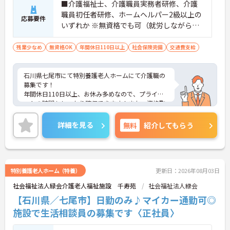
■介護福祉士、介護職員実務者研修、介護
・介護スタッフと看護スタッフの比率が1対1で相談
職員初任者研修、ホームヘルパー2級以上の
しやすく、初任者研修や実務者研修からでも着実に
応募要件
いずれか ※無資格でも可（就労しながら、
専門性を高められます
＜残業月7時間以下で身体の負担を軽減！＞
介護職員実務者研修を受講できます。） ■
・常勤で働くスタッフの比率が90パーセント以上と
普通自動車運転免許（AT限定可）があれば
残業少なめ
無資格OK
年間休日110日以上
社会保険完備
交通費支給
高く、急なシフト変更や無理な長時間勤務が発生し
尚良し
にくい人員体制です
・訪問スケジュールに沿って施設内でのケアを行う
石川県七尾市にて特別養護老人ホームにて介護職の
ため、月平均の残業時間は5時間から7時間程度とか
募集です！
なり少なめに抑えられます
年間休日110日以上、お休み多めなので、プライベ
・夜勤明けの翌日は原則としてお休みとなるシフト
ートの時間もしっかり確保できます！また、資格取
編成が組まれており、しっかりと休息を取りながら
得支援も活発で、介護福祉士資格他に対する受験支
長期的な就業が可能です
援制度を行っております。職場の環境としては、小
詳細を見る
無料
紹介してもらう
＜評価制度でキャリアアップ＞
さなお子様がいらっしゃる職員も多数在籍しており
・介護福祉士や初任者研修などの資格や実務経験、
ますため、勤務状況や調整など都度行っております
夜勤回数がしっかりと給与に反映されるためモチベ
ので、働きやすい環境です。賞与は4カ月分の支給実
ーションを維持できます
績があるため、モチベーション高く就業頂けるかと
・年次を問わずリーダーや主任などのマネジメント
思います。ご興味をお持ちの方には詳細の情報や面
特別養護老人ホーム（特養）
更新日：2026年08月03日
職へ昇格する事例も多数あり、腰を据えて長期的な
接のポイントをお伝えしますのでお気軽にお問い合
キャリア形成が可能です
社会福祉法人緑会介護老人福祉施設 千寿苑
社会福祉法人緑会
わせくださいませ。
【石川県／七尾市】日勤のみ♪マイカー通勤可◎
施設で生活相談員の募集です〈正社員〉