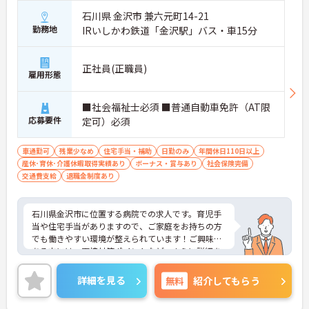
石川県 金沢市 兼六元町14-21
勤務地
IRいしかわ鉄道「金沢駅」バス・車15分
正社員(正職員)
雇用形態
■社会福祉士必須 ■普通自動車免許（AT限
応募要件
定可）必須
車通勤可
残業少なめ
住宅手当・補助
日勤のみ
年間休日110日以上
産休･育休･介護休暇取得実績あり
ボーナス・賞与あり
社会保険完備
交通費支給
退職金制度あり
石川県金沢市に位置する病院での求人です。育児手
当や住宅手当がありますので、ご家庭をお持ちの方
でも働きやすい環境が整えられています！ご興味の
ある方には、面接対策ポイントなど、さらに詳細を
ご案内しますのでお気軽にご相談ください！
詳細を見る
無料
紹介してもらう