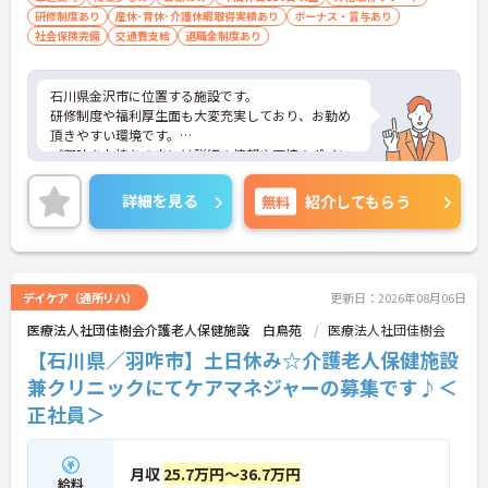
研修制度あり
産休･育休･介護休暇取得実績あり
ボーナス・賞与あり
社会保険完備
交通費支給
退職金制度あり
石川県金沢市に位置する施設です。
研修制度や福利厚生面も大変充実しており、お勤め
頂きやすい環境です。
ご興味をお持ちの方には詳細の情報や面接のポイン
トをお伝えしますのでお気軽にお問い合わせくださ
いませ。
詳細を見る
無料
紹介してもらう
デイケア（通所リハ）
更新日：2026年08月06日
医療法人社団佳樹会介護老人保健施設 白鳥苑
医療法人社団佳樹会
【石川県／羽咋市】土日休み☆介護老人保健施設
兼クリニックにてケアマネジャーの募集です♪＜
正社員＞
月収
25.7万円～36.7万円
給料