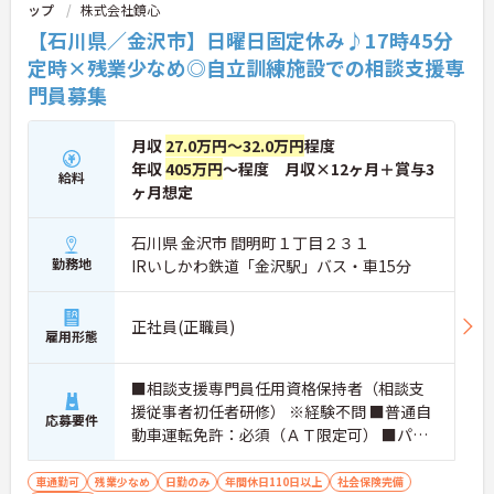
ップ
株式会社鏡心
【石川県／金沢市】日曜日固定休み♪17時45分
定時×残業少なめ◎自立訓練施設での相談支援専
門員募集
月収
27.0万円～32.0万円
程度
年収
405万円
～程度 月収×12ヶ月＋賞与3
給料
ヶ月想定
石川県 金沢市 間明町１丁目２３１
勤務地
IRいしかわ鉄道「金沢駅」バス・車15分
正社員(正職員)
雇用形態
■相談支援専門員任用資格保持者（相談支
援従事者初任者研修） ※経験不問 ■普通自
応募要件
動車運転免許：必須（ＡＴ限定可） ■パソ
コン基本操作（ワード・エクセル）
車通勤可
残業少なめ
日勤のみ
年間休日110日以上
社会保険完備