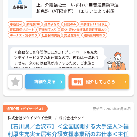
きたい方＞独自の企業内大学やオンラインキャンパ
上、介護福祉士 いずれか ■普通自動車運
スが完備されており、働きながら実践的な知識を深
応募要件
転免許（AT限定可）（エリアにより必須）
めることができます。スキルマップによる明確な評
価制度により、ご自身の成長を実感しながら次のス
■経験：不問
テップを目指していただけます。
車通勤可
未経験OK
残業少なめ
日勤のみ
年間休日110日以上
資格取得サポート
研修制度あり
産休･育休･介護休暇取得実績あり
ボーナス・賞与あり
社会保険完備
交通費支給
退職金制度あり
＜夜勤なし＆年間休日119日！プライベートも充実
＞デイサービスでのお仕事なので、夜勤は一切あり
ません。夕方には勤務が終了するため、ご家族との
時間や趣味の時間もしっかり確保できます。さら
に、月9日のお休みに加えて「リフレッシュ休暇」
が毎月1日付与され、年間休日はたっぷり119日。無
詳細を見る
無料
紹介してもらう
理なく働き続けられるリズムが整っており、仕事と
プライベートのメリハリをつけて働きたい方にぴっ
たりです。
＜未経験からプロへ！充実の研修とキャリアパス ＞
介護の経験がない方やブランクがある方も大歓迎で
通所介護（デイサービス）
更新日：2026年08月06日
す。資格取得支援制度や自己啓発支援制度が整って
株式会社ツクイツクイ金沢
株式会社ツクイ
おり、働きながらスキルアップを目指せます。ま
た、全国展開する同社ならではの多彩なキャリアパ
【石川県／金沢市】＜全国展開する大手法人＞福
スがあり、管理職や専門職への挑戦、異なるサービ
利厚生充実★居宅介護支援事業所のお仕事＜主任
スへのキャリアチェンジも可能です。一人ひとりの