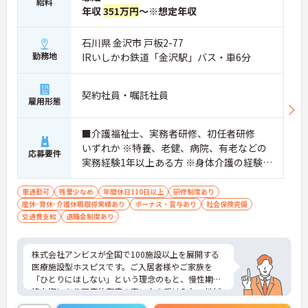
給料
年収
351万円
～※想定年収
石川県 金沢市 戸板2-77
勤務地
IRいしかわ鉄道「金沢駅」バス・車6分
契約社員・嘱託社員
雇用形態
■介護福祉士、実務者研修、初任者研修
いずれか ※特養、老健、病院、有老などの
応募要件
実務経験1年以上ある方 ※身体介護の経験年
以上ある方、機械浴の使用の経験のある方
歓迎
車通勤可
残業少なめ
年間休日110日以上
研修制度あり
産休･育休･介護休暇取得実績あり
ボーナス・賞与あり
社会保険完備
交通費支給
退職金制度あり
株式会社アンビスが全国で100施設以上を展開する
医療施設型ホスピスです。ご入居者様やご家族を
「ひとりにはしない」という理念のもと、慢性期や
終末期にあり医療依存度の高い方を受け入れ、地域
医療を支える社会的意義の高い事業を推進していま