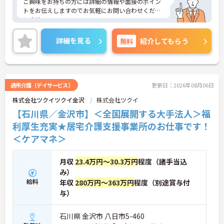
ご興味をお持ちの方には詳細の情報や面接のポイン
トをお伝えしますのでお気軽にお問い合わせくださ
いませ。
詳細を見る
無料
紹介してもらう
通所介護（デイサービス）
更新日：2026年08月06日
株式会社ツクイツクイ金沢
株式会社ツクイ
【石川県／金沢市】＜全国展開する大手法人＞福
利厚生充実★居宅介護支援事業所のお仕事です！
＜ケアマネ＞
月収
23.4万円～30.3万円
程度（諸手当込
み）
給料
年収
280万円～363万円
程度（別途賞与付
与）
石川県 金沢市 八日市5-460