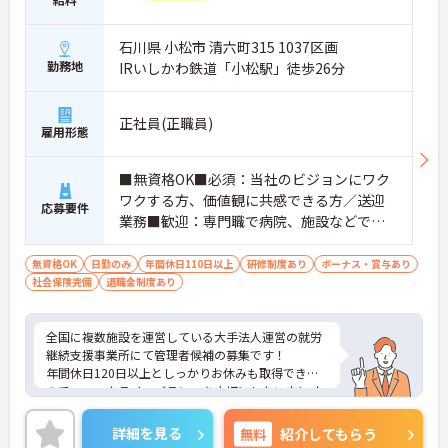
石川県 小松市 清六町315 1037区画
勤務地
IRいしかわ鉄道「小松駅」徒歩26分
正社員(正職員)
雇用形態
■無資格OK■必須：当社のビジョンにワク
ワクする方、価値観に共感できる方／送迎
応募要件
業務■歓迎：専門職で病院、施設などでの
リーダー経験・マネジメント経験あり／責
任感がありレジリエンスが高い方
無資格OK
日勤のみ
年間休日110日以上
研修制度あり
ボーナス・賞与あり
社会保険完備
退職金制度あり
全国に複数施設を運営している大手法人運営の就労
継続支援事業所にて管理者候補の募集です！
年間休日120日以上としっかりお休みも取得できる
ので、ワークライフバランスを大切にしたい方にオ
ススメです◎外部研修費補助制度もありますので働
きながらスキルアップも目指せます♪
詳細を見る
無料
紹介してもらう
ご興味のある方には、面接対策ポイントなど、さら