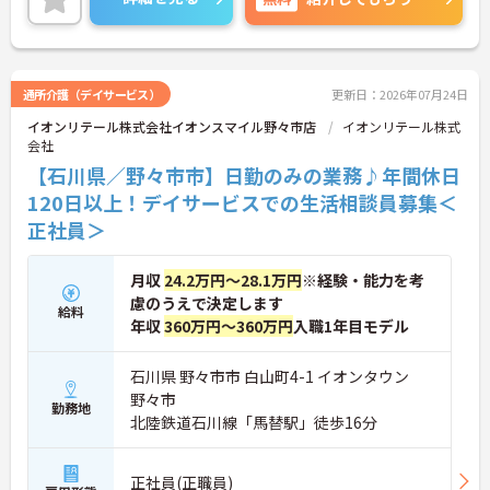
認定されると最大月4万円の手当が加算され、確実
【プライベートとの両立がしやすい環境です】
な収入アップが可能です。また、スマホでの記録入
・有給取得促進手当の支給や、5連休以上の長期休
力や睡眠センサー等のDX化により、夜間業務などの
暇を取得できる仕組みがあり、しっかりと心身をリ
身体的負担が大きく軽減されています。ご家族も対
フレッシュできます。
象となる年間3万円の医療費補助など大手ならでは
・中途入社比率が6割を超えており、風通しが良
通所介護（デイサービス）
更新日：2026年07月24日
の圧倒的な福利厚生のもと、ケアマネジャーへのス
く、新しい方もこれまでの経験を活かしてすぐに馴
イオンリテール株式会社イオンスマイル野々市店
イオンリテール株式
テップアップ等、介護のプロとして長期的なキャリ
染める温かい社風です。
会社
アを築けます。
【石川県／野々市市】日勤のみの業務♪年間休日
★おすすめPOINT★
120日以上！デイサービスでの生活相談員募集＜
【これまでの経験・専門性が正当に評価される環境
正社員＞
です】
・独自の社内資格「マジ神制度」があり、認定され
ると1資格につき月1万円（最大4万円）の手当が加
月収
24.2万円～28.1万円
※経験・能力を考
算されます。
慮のうえで決定します
・ケアマネジャーの受験料や対策講座、更新費用ま
給料
で全額補助されるため、次のステップアップを自己
年収
360万円～360万円
入職1年目モデル
負担なく目指せます。
石川県 野々市市 白山町4-1 イオンタウン
【最先端のDX導入で、身体的・精神的な負担を軽
野々市
減】
勤務地
北陸鉄道石川線「馬替駅」徒歩16分
・スマホ記録や睡眠センサーを活用したデータに基
づくケアにより、夜間巡視や申し送りなどの業務負
担を大きく軽減しています。
正社員(正職員)
・業務の効率化により月の平均残業時間は10時間程