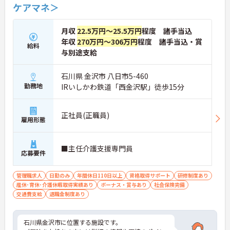
ケアマネ＞
「なりたい姿」を応援し、成長をバックアップする
体制が整っています。
月収
22.5万円～25.5万円
程度 諸手当込
年収
270万円～306万円
程度 諸手当込・賞
給料
与別途支給
石川県 金沢市 八日市5-460
勤務地
IRいしかわ鉄道「西金沢駅」徒歩15分
正社員(正職員)
雇用形態
■主任介護支援専門員
応募要件
管理職求人
日勤のみ
年間休日110日以上
資格取得サポート
研修制度あり
産休･育休･介護休暇取得実績あり
ボーナス・賞与あり
社会保険完備
交通費支給
退職金制度あり
石川県金沢市に位置する施設です。