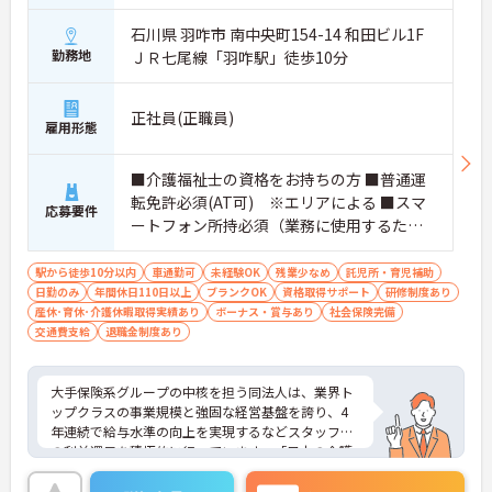
石川県 羽咋市 南中央町154-14 和田ビル1F
勤務地
ＪＲ七尾線「羽咋駅」徒歩10分
正社員(正職員)
雇用形態
■介護福祉士の資格をお持ちの方 ■普通運
転免許必須(AT可) ※エリアによる ■スマ
応募要件
ートフォン所持必須（業務に使用するた
め） ※未経験・ブランク可
駅から徒歩10分以内
車通勤可
未経験OK
残業少なめ
託児所・育児補助
日勤のみ
年間休日110日以上
ブランクOK
資格取得サポート
研修制度あり
産休･育休･介護休暇取得実績あり
ボーナス・賞与あり
社会保険完備
交通費支給
退職金制度あり
大手保険系グループの中核を担う同法人は、業界ト
ップクラスの事業規模と強固な経営基盤を誇り、4
年連続で給与水準の向上を実現するなどスタッフへ
の利益還元を積極的に行っています。「日本の介護
を変える」という明確なパーパスのもと、最先端のI
CT技術の導入による業務効率化や、スタッフの身体