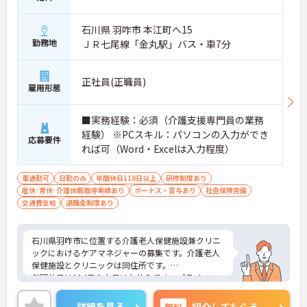
石川県 羽咋市 本江町へ15
勤務地
ＪＲ七尾線「金丸駅」バス・車7分
正社員(正職員)
雇用形態
■実務経験：必須（介護支援専門員の業務
経験） ※PCスキル：パソコンの入力ができ
応募要件
れば可（Word・Excelは入力程度）
車通勤可
日勤のみ
年間休日110日以上
研修制度あり
産休･育休･介護休暇取得実績あり
ボーナス・賞与あり
社会保険完備
交通費支給
退職金制度あり
石川県羽咋市に位置する介護老人保健施設兼クリニ
ックにおけるケアマネジャーの募集です。介護老人
保健施設とクリニックは同住所です。
年間休日は114日＆土日はお休みです。プライベー
トを大切にしながらご勤務いただけます。
ご興味のある方には、面接対策ポイントなど、さら
詳細を見る
無料