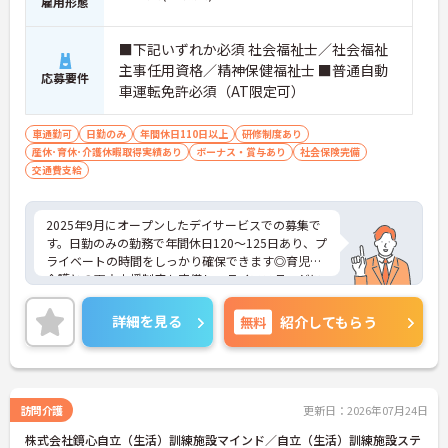
雇用形態
度と少なく、体力的なゆとりを持ってご入居者様と
向き合えます。
■下記いずれか必須 社会福祉士／社会福祉
【ご家族も安心できる、圧倒的な福利厚生が整って
主事任用資格／精神保健福祉士 ■普通自動
応募要件
います】
車運転免許必須（AT限定可）
・ご家族分も含めて年間3万円までの医療費補助
や、教育サービスの70%割引など、生活全体を支え
車通勤可
日勤のみ
年間休日110日以上
研修制度あり
る独自の福利厚生が利用できます。
産休･育休･介護休暇取得実績あり
ボーナス・賞与あり
社会保険完備
・小学校3年生までの時短・夜勤免除制度があり、
交通費支給
男性の育休取得実績も豊富なため、ライフステージ
が変化しても安心です。
2025年9月にオープンしたデイサービスでの募集で
【プライベートとの両立がしやすい環境です】
す。日勤のみの勤務で年間休日120～125日あり、プ
・有給取得促進手当の支給や、5連休以上の長期休
ライベートの時間をしっかり確保できます◎育児・
暇を取得できる仕組みがあり、しっかりと心身をリ
介護との両立支援制度も完備し、ライフステージに
フレッシュできます。
応じて安心して働けます！さらに、多彩な教育プロ
・中途入社比率が6割を超えており、風通しが良
グラムでキャリアアップを全面サポート。長期的に
く、新しい方もこれまでの経験を活かしてすぐに馴
詳細を見る
無料
紹介してもらう
成長できる環境が整っています♪ご興味ある方は面
染める温かい社風です。
接ポイントをお伝えしますので、お気軽にご連絡く
ださい。
訪問介護
更新日：2026年07月24日
株式会社鏡心自立（生活）訓練施設マインド／自立（生活）訓練施設ステ