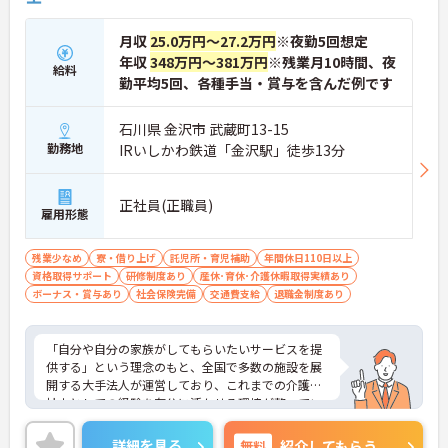
・独自の社内資格「マジ神制度」があり、認定され
ると1資格につき月1万円（最大4万円）の手当が加
月収
25.0万円～27.2万円
※夜勤5回想定
算されます。
年収
348万円～381万円
※残業月10時間、夜
・ケアマネジャーの受験料や対策講座、更新費用ま
給料
で全額補助されるため、次のステップアップを自己
勤平均5回、各種手当・賞与を含んだ例です
負担なく目指せます。
石川県 金沢市 武蔵町13-15
【最先端のDX導入で、身体的・精神的な負担を軽
勤務地
IRいしかわ鉄道「金沢駅」徒歩13分
減】
・スマホ記録や睡眠センサーを活用したデータに基
づくケアにより、夜間巡視や申し送りなどの業務負
正社員(正職員)
担を大きく軽減しています。
雇用形態
・業務の効率化により月の平均残業時間は10時間程
度と少なく、体力的なゆとりを持ってご入居者様と
残業少なめ
寮・借り上げ
託児所・育児補助
年間休日110日以上
向き合えます。
資格取得サポート
研修制度あり
産休･育休･介護休暇取得実績あり
ボーナス・賞与あり
社会保険完備
交通費支給
退職金制度あり
【ご家族も安心できる、圧倒的な福利厚生が整って
います】
・ご家族分も含めて年間3万円までの医療費補助
「自分や自分の家族がしてもらいたいサービスを提
や、教育サービスの70%割引など、生活全体を支え
供する」という理念のもと、全国で多数の施設を展
る独自の福利厚生が利用できます。
開する大手法人が運営しており、これまでの介護福
・小学校3年生までの時短・夜勤免除制度があり、
祉士としての経験を存分に活かせる環境が整ってい
男性の育休取得実績も豊富なため、ライフステージ
ます。最大の魅力は、専門性を正当に評価する独自
が変化しても安心です。
の社内資格「マジ神制度」。認知症ケア等の分野で
詳細を見る
無料
紹介してもらう