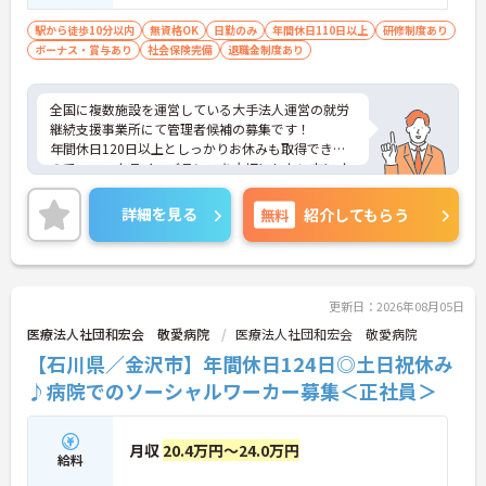
リーダー経験・マネジメント経験あり／責
任感がありレジリエンスが高い方
駅から徒歩10分以内
無資格OK
日勤のみ
年間休日110日以上
研修制度あり
ボーナス・賞与あり
社会保険完備
退職金制度あり
全国に複数施設を運営している大手法人運営の就労
継続支援事業所にて管理者候補の募集です！
年間休日120日以上としっかりお休みも取得できる
ので、ワークライフバランスを大切にしたい方にオ
ススメです◎外部研修費補助制度もありますので働
きながらスキルアップも目指せます♪
詳細を見る
無料
紹介してもらう
ご興味のある方には、面接対策ポイントなど、さら
に詳細をお話しいたしますのでお気軽にご相談くだ
さい！
更新日：2026年08月05日
医療法人社団和宏会 敬愛病院
医療法人社団和宏会 敬愛病院
【石川県／金沢市】年間休日124日◎土日祝休み
♪病院でのソーシャルワーカー募集＜正社員＞
月収
20.4万円～24.0万円
給料