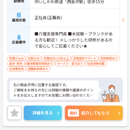
勤務地
IRいしかわ鉄道「西金沢駅」徒歩15分
正社員(正職員)
雇用形態
■介護支援専門員 ■未経験・ブランクがあ
る方も歓迎！ ※しっかりした研修があるの
応募要件
で安心してご応募ください★
残業少なめ
日勤のみ
年間休日110日以上
資格取得サポート
研修制度あり
産休･育休･介護休暇取得実績あり
ボーナス・賞与あり
社会保険完備
交通費支給
退職金制度あり
石川県金沢市に位置する施設です。
ご興味をお持ちの方には詳細の情報や面接のポイン
トをお伝えしますのでお気軽にお問い合わせくださ
いませ。
詳細を見る
無料
紹介してもらう