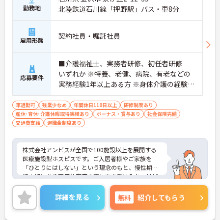
勤務地
北陸鉄道石川線「押野駅」バス・車8分
契約社員・嘱託社員
雇用形態
■介護福祉士、実務者研修、初任者研修
いずれか ※特養、老健、病院、有老などの
応募要件
実務経験1年以上ある方 ※身体介護の経験年
以上ある方、機械浴の使用の経験のある方
歓迎
車通勤可
残業少なめ
年間休日110日以上
研修制度あり
産休･育休･介護休暇取得実績あり
ボーナス・賞与あり
社会保険完備
交通費支給
退職金制度あり
株式会社アンビスが全国で100施設以上を展開する
医療施設型ホスピスです。ご入居者様やご家族を
「ひとりにはしない」という理念のもと、慢性期や
終末期にあり医療依存度の高い方を受け入れ、地域
医療を支える社会的意義の高い事業を推進していま
す。現場には看護師が24時間常駐しています。急変
詳細を見る
無料
紹介してもらう
時の対応や医療行為は看護師が担当するため、初任
者研修や実務者研修の方も食事介助や入浴介助など