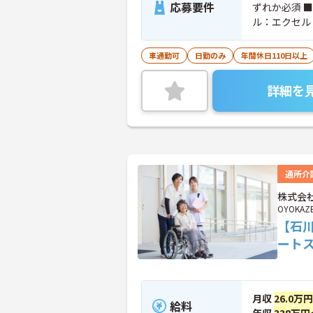
応募要件
ずれか必須 
ル：エクセル
車通勤可
日勤のみ
年間休日110日以上
詳細を
通所介
株式会社
OYOKAZ
【石
ート
月収
26.0万
給料
年収
338万円