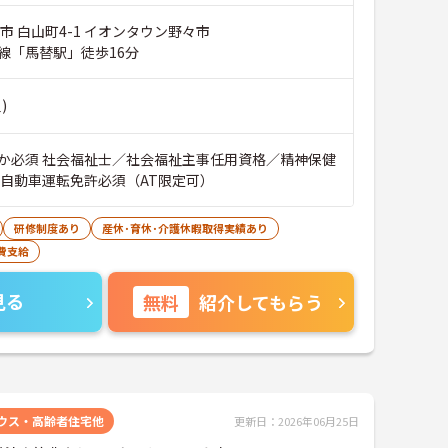
市 白山町4-1 イオンタウン野々市
線「馬替駅」徒歩16分
)
か必須 社会福祉士／社会福祉主事任用資格／精神保健
通自動車運転免許必須（AT限定可）
研修制度あり
産休･育休･介護休暇取得実績あり
費支給
見る
無料
紹介してもらう
ウス・高齢者住宅他
更新日：2026年06月25日