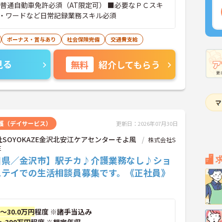
■普通自動車免許必須（AT限定可） ■必要なＰＣスキ
・ワードなど日常記録業務スキル必須
ボーナス・賞与あり
社会保険完備
交通費支給
見る
無料
紹介してもらう
護（デイサービス）
更新日：2026年07月30日
SOYOKAZE金沢北安江ケアセンターそよ風
株式会社S
E
川県／金沢市】駅チカ♪介護業務なし♪ショ
ステイでの生活相談員募集です。《正社員》
円～30.0万円
程度 ※諸手当込み
～390万円
程度 ※想定年収