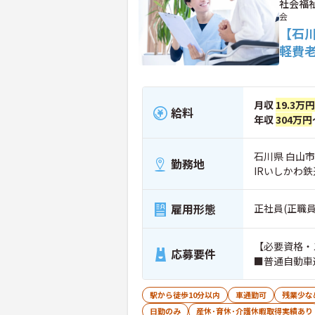
社会福
会
【石
軽費
月収
19.3万
給料
年収
304万円
石川県 白山市
勤務地
IRいしかわ
雇用形態
正社員(正職員
【必要資格・
応募要件
■普通自動車
駅から徒歩10分以内
車通勤可
残業少な
日勤のみ
産休･育休･介護休暇取得実績あり