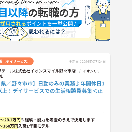
護（デイサービス）
更新日：2026年07月24日
リテール株式会社イオンスマイル野々市店
イオンリテー
社
川県／野々市市】日勤のみの業務♪年間休日1
日以上！デイサービスでの生活相談員募集＜正
＞
円～28.1万円
※経験・能力を考慮のうえで決定します
～360万円
入職1年目モデル