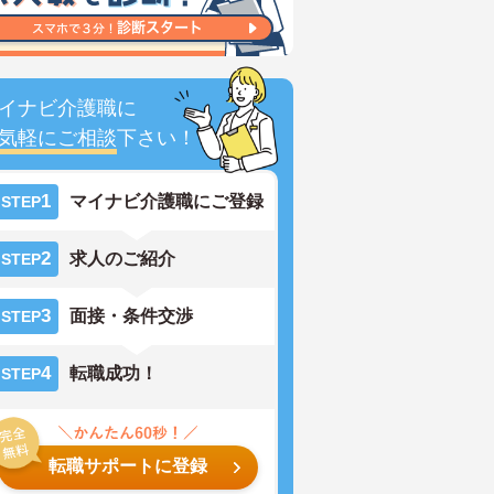
イナビ介護職に
気軽にご相談
下さい！
1
マイナビ介護職にご登録
STEP
2
求人のご紹介
STEP
3
面接・条件交渉
STEP
4
転職成功！
STEP
転職サポートに登録