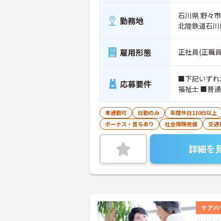
石川県 野々市
勤務地
北陸鉄道石川
雇用形態
正社員(正職員
■下記いずれ
応募要件
福祉士 ■普
車通勤可
日勤のみ
年間休日110日以上
ボーナス・賞与あり
社会保険完備
交通
詳細を
ケアハ