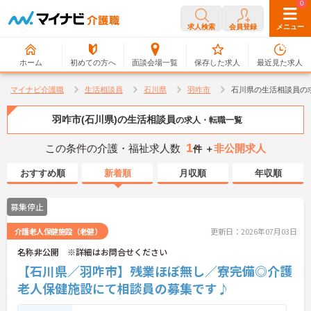
0
0
求人検索
会員登録
メニュー
ホーム
初めての方へ
面談会場一覧
保存した求人
最近見た求人
マイナビ介護職
生活相談員
石川県
羽咋市
石川県の生活相談員の
羽咋市(石川県)の生活相談員
の求人・転職一覧
1
この条件の介護・福祉求人数
非公開求人
件 ＋
おすすめ順
新着順
月収順
年収順
募集停止
介護老人保健施設（老健）
更新日：2026年07月03日
名称非公開 ※詳細はお問合せください
【石川県／羽咋市】残業ほぼ無し／寮完備◎介護
老人保健施設にて相談員の募集です♪