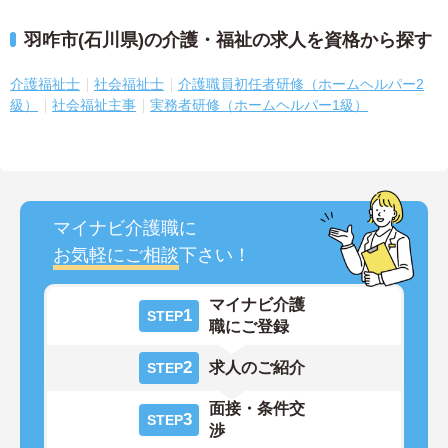
羽咋市(石川県)の介護・福祉の求人を資格から探す
介護福祉士
社会福祉士
介護職員初任者研修（ホームヘルパー2
級）
社会福祉主事
実務者研修（ホームヘルパー1級）
マイナビ介護職に
お気軽にご相談
下さい！
マイナビ介護
1
STEP
職にご登録
2
求人のご紹介
STEP
面接・条件交
3
STEP
渉