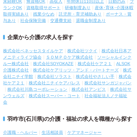
未経験OK
無資格OK
高収入
年間休日110日以上
日勤のみ
ブ
ランクOK
資格取得サポート
研修制度あり
産休･育休･介護休暇
取得実績あり
残業少なめ
託児所・育児補助あり
ボーナス・賞
与あり
社会保険完備
交通費支給
退職金制度あり
企業から介護の求人を探す
株式会社ベネッセスタイルケア
株式会社ツクイ
株式会社日本ア
メニティライフ協会
ＳＯＭＰＯケア株式会社
ソーシャルインク
ルー株式会社
株式会社SOYOKAZE
株式会社ケア２１
ALSOK
介護株式会社
株式会社ケアリッツ・アンド・パートナーズ
株式
会社ニチイ学館
株式会社ソラスト
株式会社やさしい手
株式会
社ケア２１
株式会社ニチイケアパレス
株式会社サンガジャパン
株式会社川島コーポレーション
株式会社アンビス
株式会社サ
ンウェルズ
株式会社スーパー・コート
社会福祉法人ノテ福祉
会
羽咋市(石川県)の介護・福祉の求人を職種から探す
介護職・ヘルパー
生活相談員
ケアマネージャー