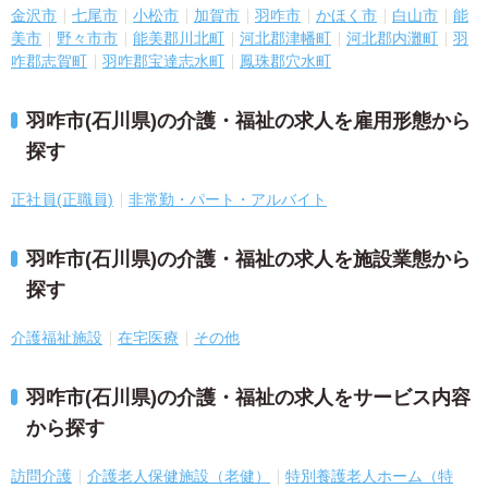
金沢市
七尾市
小松市
加賀市
羽咋市
かほく市
白山市
能
美市
野々市市
能美郡川北町
河北郡津幡町
河北郡内灘町
羽
咋郡志賀町
羽咋郡宝達志水町
鳳珠郡穴水町
羽咋市(石川県)の介護・福祉の求人を雇用形態から
探す
正社員(正職員)
非常勤・パート・アルバイト
羽咋市(石川県)の介護・福祉の求人を施設業態から
探す
介護福祉施設
在宅医療
その他
羽咋市(石川県)の介護・福祉の求人をサービス内容
から探す
訪問介護
介護老人保健施設（老健）
特別養護老人ホーム（特