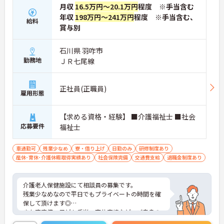
月収
16.5万円～20.1万円
程度 ※手当含む
年収
198万円～241万円
程度 ※手当含む、
給料
賞与別
石川県 羽咋市
勤務地
ＪＲ七尾線
正社員(正職員)
雇用形態
【求める資格・経験】 ■介護福祉士 ■社会
応募要件
福祉士
車通勤可
残業少なめ
寮・借り上げ
日勤のみ
研修制度あり
産休･育休･介護休暇取得実績あり
社会保険完備
交通費支給
退職金制度あり
介護老人保健施設にて相談員の募集です。
残業少なめなので平日でもプライベートの時間を確
保して頂けます◎
また寮完備、子ども手当、育休実績など、ご自身の
ライフステージに合わせて安心して勤務して頂ける